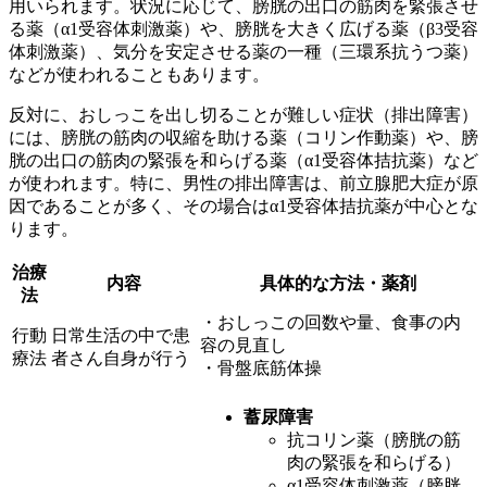
用いられます。状況に応じて、
膀胱の出口の筋肉を緊張させ
る薬（α1受容体刺激薬）や、膀胱を大きく広げる薬（β3受容
体刺激薬）、気分を安定させる薬の一種（三環系抗うつ薬）
などが使われることもあります。
反対に、おしっこを出し切ることが難しい症状（排出障害）
には、
膀胱の筋肉の収縮を助ける薬（コリン作動薬）や、膀
胱の出口の筋肉の緊張を和らげる薬（α1受容体拮抗薬）
など
が使われます。特に、男性の排出障害は、
前立腺肥大症
が原
因であることが多く、その場合は
α1受容体拮抗薬
が中心とな
ります。
治療
内容
具体的な方法・薬剤
法
・おしっこの回数や量、食事の内
行動
日常生活の中で患
容の見直し
療法
者さん自身が行う
・骨盤底筋体操
蓄尿障害
抗コリン薬（膀胱の筋
肉の緊張を和らげる）
α1受容体刺激薬（膀胱