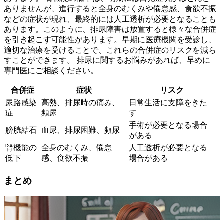
ありませんが、進行すると全身のむくみや倦怠感、食欲不振
などの症状が現れ、最終的には人工透析が必要となることも
あります。このように、排尿障害は放置すると様々な合併症
を引き起こす可能性があります。
早期に医療機関を受診し、
適切な治療を受けることで、これらの合併症のリスクを減ら
すことができます。
排尿に関するお悩みがあれば、早めに
専門医にご相談ください。
合併症
症状
リスク
尿路感染
高熱、排尿時の痛み、
日常生活に支障をきた
症
頻尿
す
手術が必要となる場合
膀胱結石
血尿、排尿困難、頻尿
がある
腎機能の
全身のむくみ、倦怠
人工透析が必要となる
低下
感、食欲不振
場合がある
まとめ