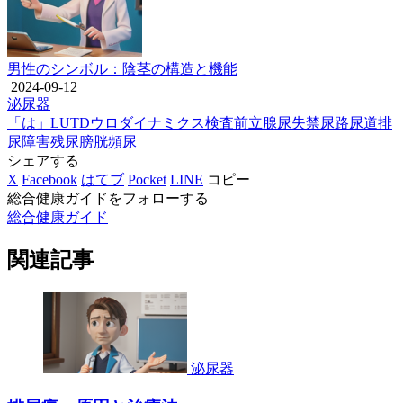
男性のシンボル：陰茎の構造と機能
2024-09-12
泌尿器
「は」
LUTD
ウロダイナミクス検査
前立腺
尿失禁
尿路
尿道
排
尿障害
残尿
膀胱
頻尿
シェアする
X
Facebook
はてブ
Pocket
LINE
コピー
総合健康ガイドをフォローする
総合健康ガイド
関連記事
泌尿器