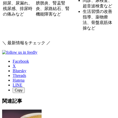
問診、尿検査、
頻尿、尿漏れ、
膀胱炎、腎盂腎
超音波検査など
残尿感、排尿時
炎、尿路結石、腎
生活習慣の改善
の痛みなど
機能障害など
指導、薬物療
法、骨盤底筋体
操など
＼ 最新情報をチェック ／
Facebook
X
Bluesky
Threads
Hatena
LINE
Copy
関連記事