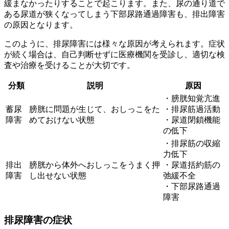
緩まなかったりすることで起こります。また、尿の通り道で
ある尿道が狭くなってしまう下部尿路通過障害も、排出障害
の原因となります。
このように、排尿障害には様々な原因が考えられます。症状
が続く場合は、自己判断せずに医療機関を受診し、適切な検
査や治療を受けることが大切です。
分類
説明
原因
・膀胱知覚亢進
蓄尿
膀胱に問題が生じて、おしっこをた
・排尿筋過活動
障害
めておけない状態
・尿道閉鎖機能
の低下
・排尿筋の収縮
力低下
排出
膀胱から体外へおしっこをうまく押
・尿道括約筋の
障害
し出せない状態
弛緩不全
・下部尿路通過
障害
排尿障害の症状