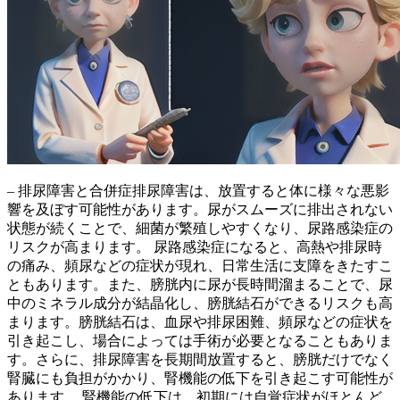
– 排尿障害と合併症排尿障害は、放置すると体に様々な悪影
響を及ぼす可能性があります。
尿がスムーズに排出されない
状態が続くことで、細菌が繁殖しやすくなり、尿路感染症の
リスクが高まります。
尿路感染症になると、高熱や排尿時
の痛み、頻尿などの症状が現れ、日常生活に支障をきたすこ
ともあります。また、膀胱内に尿が長時間溜まることで、尿
中のミネラル成分が結晶化し、膀胱結石ができるリスクも高
まります。膀胱結石は、血尿や排尿困難、頻尿などの症状を
引き起こし、場合によっては手術が必要となることもありま
す。さらに、
排尿障害を長期間放置すると、膀胱だけでなく
腎臓にも負担がかかり、腎機能の低下を引き起こす可能性が
あります。
腎機能の低下は、初期には自覚症状がほとんど