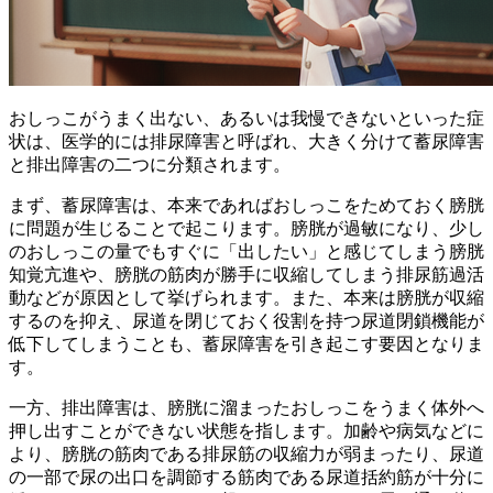
おしっこがうまく出ない、あるいは我慢できないといった症
状は、医学的には排尿障害と呼ばれ、大きく分けて蓄尿障害
と排出障害の二つに分類されます。
まず、
蓄尿障害は、本来であればおしっこをためておく膀胱
に問題が生じることで起こります。
膀胱が過敏になり、少し
のおしっこの量でもすぐに「出したい」と感じてしまう膀胱
知覚亢進や、膀胱の筋肉が勝手に収縮してしまう排尿筋過活
動などが原因として挙げられます。また、本来は膀胱が収縮
するのを抑え、尿道を閉じておく役割を持つ尿道閉鎖機能が
低下してしまうことも、蓄尿障害を引き起こす要因となりま
す。
一方、
排出障害は、膀胱に溜まったおしっこをうまく体外へ
押し出すことができない状態
を指します。加齢や病気などに
より、膀胱の筋肉である排尿筋の収縮力が弱まったり、尿道
の一部で尿の出口を調節する筋肉である尿道括約筋が十分に