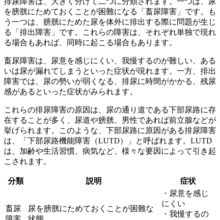
排尿障害は、大きく分けて二つに分類されます。一つは、
尿
を膀胱にためておくことが困難になる「畜尿障害」
です。も
う一つは、
膀胱にためた尿を体外に排出する際に問題が生じ
る「排出障害」
です。これらの障害は、それぞれ単独で現れ
る場合もあれば、同時に起こる場合もあります。
畜尿障害は、尿意を感じにくい、我慢するのが難しい、ある
いは尿が漏れてしまうといった症状が現れます。一方、排出
障害では、尿の勢いが弱くなる、排尿に時間がかかる、残尿
感があるといった症状がみられます。
これらの排尿障害の原因は、尿の通り道である下部尿路に存
在することが多く、尿道や膀胱、男性であれば前立腺などが
挙げられます。このような、
下部尿路に原因がある排尿障害
は、「下部尿路機能障害（LUTD）」
と呼ばれます。LUTD
は、加齢や生活習慣、病気など、様々な要因によって引き起
こされます。
分類
説明
症状
・尿意を感じ
にくい
畜尿
尿を膀胱にためておくことが困難な
・我慢するの
障害
状態