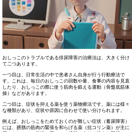
おしっこのトラブルである排尿障害の治療法は、大きく分け
て二つあります。
一つ目は、
日常生活の中で患者さん自身が行う行動療法
で
す。これは、
毎日のおしっこの回数や量、食事の内容を見直
したり、おしっこの際に使う筋肉を鍛える運動（骨盤底筋体
操）
などがあります。
二つ目は、
症状を抑える薬を使う薬物療法
です。薬には様々
な種類があり、症状や原因に合わせて使い分けられます。
例えば、おしっこをためておくのが難しい症状（蓄尿障害）
には、
膀胱の筋肉の緊張を和らげる薬（抗コリン薬）
が主に