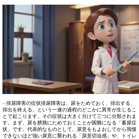
– 排尿障害の症状排尿障害は、尿をためておく、排出する、
排出を終える、という一連の過程のどこかに異常が生じるこ
とで起こります。その症状は大きく分けて三つに分類されま
す。まず、
尿を膀胱にためておくことが困難になる「蓄尿症
状」
です。代表的なものとして、尿意をもよおしてから我慢
できないほど強い尿意に襲われる「尿意切迫感」や、トイレ