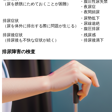
・腹圧性尿失禁
（尿を膀胱にためておくことが困難）
・夜尿症
・夜間頻尿
・尿勢低下
排尿症状
・尿線途絶
（尿を体外に排出する際に問題が生じる）
・腹圧排尿
排尿後症状
・残尿感
（排尿後も不快な症状が続く）
・排尿後滴下
排尿障害の検査