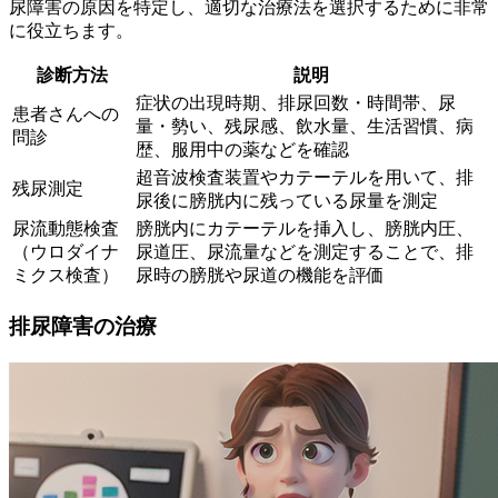
尿障害の原因を特定し、適切な治療法を選択するために非常
に役立ちます。
診断方法
説明
症状の出現時期、排尿回数・時間帯、尿
患者さんへの
量・勢い、残尿感、飲水量、生活習慣、病
問診
歴、服用中の薬などを確認
超音波検査装置やカテーテルを用いて、排
残尿測定
尿後に膀胱内に残っている尿量を測定
尿流動態検査
膀胱内にカテーテルを挿入し、膀胱内圧、
（ウロダイナ
尿道圧、尿流量などを測定することで、排
ミクス検査）
尿時の膀胱や尿道の機能を評価
排尿障害の治療