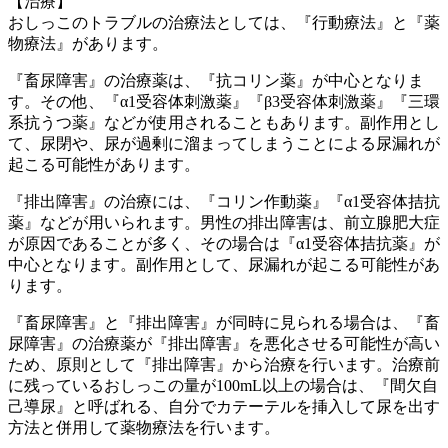
【治療】
おしっこのトラブルの治療法としては、『行動療法』と『薬
物療法』があります。
『畜尿障害』の治療薬は、『抗コリン薬』が中心となりま
す。その他、『α1受容体刺激薬』『β3受容体刺激薬』『三環
系抗うつ薬』などが使用されることもあります。副作用とし
て、尿閉や、尿が過剰に溜まってしまうことによる尿漏れが
起こる可能性があります。
『排出障害』の治療には、『コリン作動薬』『α1受容体拮抗
薬』などが用いられます。男性の排出障害は、前立腺肥大症
が原因であることが多く、その場合は『α1受容体拮抗薬』が
中心となります。副作用として、尿漏れが起こる可能性があ
ります。
『畜尿障害』と『排出障害』が同時に見られる場合は、『畜
尿障害』の治療薬が『排出障害』を悪化させる可能性が高い
ため、原則として『排出障害』から治療を行います。治療前
に残っているおしっこの量が100mL以上の場合は、『間欠自
己導尿』と呼ばれる、自分でカテーテルを挿入して尿を出す
方法と併用して薬物療法を行います。