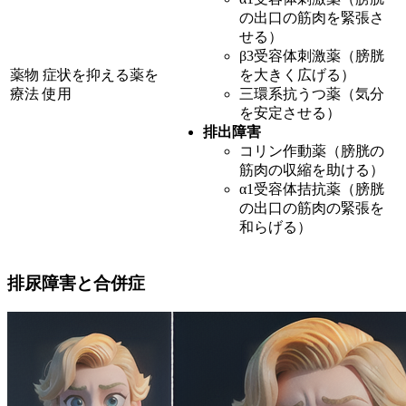
の出口の筋肉を緊張さ
せる）
β3受容体刺激薬（膀胱
薬物
症状を抑える薬を
を大きく広げる）
療法
使用
三環系抗うつ薬（気分
を安定させる）
排出障害
コリン作動薬（膀胱の
筋肉の収縮を助ける）
α1受容体拮抗薬（膀胱
の出口の筋肉の緊張を
和らげる）
排尿障害と合併症