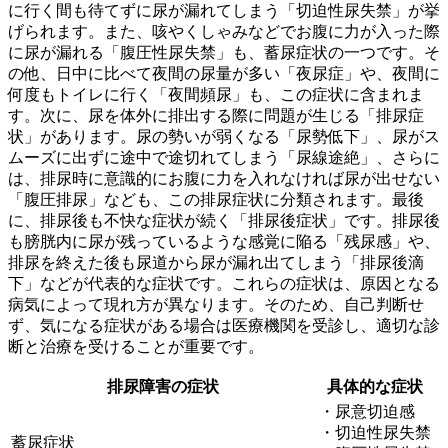
に行く間も待てずに尿が漏れてしまう「切迫性尿失禁」が挙
げられます。また、咳やくしゃみなどでお腹に力が入った際
に尿が漏れる「腹圧性尿失禁」も、蓄尿症状の一つです。そ
の他、日中に比べて夜間の尿量が多い「夜尿症」や、夜間に
何度もトイレに行く「夜間頻尿」も、この症状に含まれま
す。次に、
尿を体外に排出する際に問題が生じる「排尿症
状」
があります。尿の勢いが弱くなる「尿勢低下」、尿がス
ムーズに出ずに途中で途切れてしまう「尿線途絶」、さらに
は、排尿時に意識的にお腹に力を入れなければ尿が出せない
「腹圧排尿」なども、この排尿症状に分類されます。最後
に、
排尿後も不快な症状が続く「排尿後症状」
です。排尿後
も膀胱内に尿が残っているような感覚に陥る「残尿感」や、
排尿を終えた後も尿道から尿が漏れ出てしまう「排尿後滴
下」などが代表的な症状です。これらの症状は、原因となる
病気によって現れ方が異なります。そのため、自己判断せ
ず、気になる症状がある場合は医療機関を受診し、適切な診
断と治療を受けることが重要です。
排尿障害の症状
具体的な症状
・尿意切迫感
・切迫性尿失禁
蓄尿症状