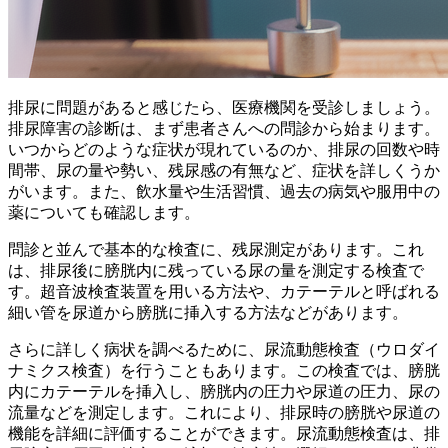
排尿に問題があると感じたら、医療機関を受診しましょう。
排尿障害の診断は、まず
患者さんへの問診
から始まります。
いつからどのような症状が現れているのか、排尿の回数や時
間帯、尿の量や勢い、残尿感の有無など、症状を詳しくうか
がいます。また、飲水量や生活習慣、過去の病気や服用中の
薬についても確認します。
問診と並んで基本的な検査に、
残尿測定
があります。これ
は、排尿後に膀胱内に残っている尿の量を測定する検査で
す。超音波検査装置を用いる方法や、カテーテルと呼ばれる
細い管を尿道から膀胱に挿入する方法などがあります。
さらに詳しく病状を調べるために、
尿流動態検査（ウロダイ
ナミクス検査）
を行うこともあります。この検査では、膀胱
内にカテーテルを挿入し、膀胱内の圧力や尿道の圧力、尿の
流量などを測定します。これにより、排尿時の膀胱や尿道の
機能を詳細に評価することができます。尿流動態検査は、排