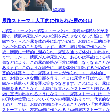
泌尿器
尿路ストーマ：人工的に作られた尿の出口
- 尿路ストーマとは尿路ストーマとは、病気や怪我などが原
因で、膀胱や尿道が本来の役割を果たせなくなった際に、腎
臓でつくられた尿を体の外に出すために、お腹に人工的に作
られた出口のことを指します。通常、尿は腎臓で作られた
後、膀胱に一時的に溜められ、尿道を通って体外に排出され
ます。しかし、膀胱がんや尿道がん、あるいは事故による損
傷などにより、この尿の経路が正常に機能しなくなることが
あります。このような場合に、尿を体外に排出するための代
替的な経路として、尿路ストーマが作られます。具体的に
は、お腹に小さな開口部を作り、そこに尿管と呼ばれる、腎
臓から膀胱へと尿を運ぶ管をつなぎます。これにより、尿は
膀胱を通ることなく、お腹に設置されたストーマと呼ばれる
袋に直接排出されるようになります。尿路ストーマには、そ
の形状や位置によっていくつかの種類があります。代表的な
ものとしては、お腹の右側に作られることが多い「右片尿路
ストーマ」や、左右両側に作られる「両側尿路ストーマ」な