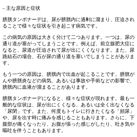
– 主な原因と症状
膀胱タンポナーデは、尿が膀胱内に過剰に溜まり、圧迫され
ることで様々な症状を引き起こす病気
です。
この病気の原因は大きく分けて二つあります。一つは、尿の
通り道が塞がってしまうことです。例えば、
前立腺肥大症
に
なると、尿道が圧迫されて尿が出にくくなります。また、尿
路結石の場合、石が尿の通り道を塞いでしまうことがありま
す。
もう一つの原因は、膀胱内で出血が起こることです。膀胱が
んや膀胱炎などの病気、あるいは事故や手術などの影響で、
膀胱内に血液が溜まることがあります。
膀胱タンポナーデになると、様々な症状が現れます。最も一
般的な症状は、
尿が出にくくなる、あるいは全く出なくなる
「尿閉」
です。また、
何度もトイレに行きたくなる「頻尿」
や、尿を出す時に痛みを感じる
こともあります。さらに、
下
腹部が痛くなったり、お腹が張った感じがしたり、吐き気や
嘔吐
を伴うこともあります。