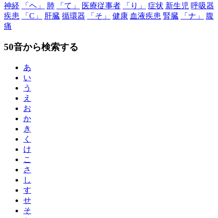
神経
「ヘ」
肺
「て」
医療従事者
「り」
症状
新生児
呼吸器
疾患
「C」
肝臓
循環器
「そ」
健康
血液疾患
腎臓
「ナ」
腹
痛
50音から検索する
あ
い
う
え
お
か
き
く
け
こ
さ
し
す
せ
そ