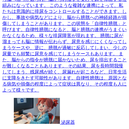
組みになっています。 このような複雑な連携によって、私
たちは意識的に排尿をコントロールすることができます。し
かし、事故や病気などにより、脳から膀胱への神経経路が損
傷してしまうことがあります。この状態を「自律性膀胱」と
呼びます。自律性膀胱になると、脳と膀胱の連携がうまくい
かなくなるため、様々な排尿障害が現れます。 膀胱に尿が
溜まっても脳に情報が伝わらず、尿意を感じにくくなってし
まうケースや、逆に、膀胱が過敏に反応してしまい、少しの
尿量でも頻繁に尿意を感じてしまうケースもあります。 ま
た、脳からの指令が膀胱に届かないため、尿を排出すること
が難しくなることもあります。 その結果、尿を長時間我慢
してしまう、残尿感が続く、尿漏れが起こるなど、日常生活
に支障をきたす可能性があります。自律性膀胱は、原因とな
る病気や損傷の程度によって症状は異なり、その程度も人に
よって様々です。
泌尿器