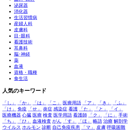
泌尿器
消化器
生活習慣病
産婦人科
皮膚科
目･眼科
看護技術
耳鼻科
脳･神経
薬
血液
資格・職種
食生活
人気のキーワード
「し」
「か」
「は」
「こ」
医療用語
「ア」
「き」
「ふ」
「け」
免疫
「せ」
炎症
感染症
看護
「た」
「と」
「イ」
医療機器
心臓
医療
検査
医学用語
看護師
「ク」
「に」
手術
「ち」
「ひ」
血液検査
がん
「す」
「ほ」
略語
治療
解剖学
ウイルス
ホルモン
診断
自己免疫疾患
「マ」
皮膚
呼吸困難