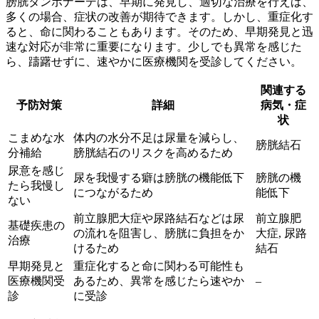
膀胱タンポナーデは、早期に発見し、適切な治療を行えば、
多くの場合、症状の改善が期待できます。しかし、重症化す
ると、命に関わることもあります。そのため、早期発見と迅
速な対応が非常に重要になります。
少しでも異常を感じた
ら、躊躇せずに、速やかに医療機関を受診
してください。
関連する
予防対策
詳細
病気・症
状
こまめな水
体内の水分不足は尿量を減らし、
膀胱結石
分補給
膀胱結石のリスクを高めるため
尿意を感じ
尿を我慢する癖は膀胱の機能低下
膀胱の機
たら我慢し
につながるため
能低下
ない
前立腺肥大症や尿路結石などは尿
前立腺肥
基礎疾患の
の流れを阻害し、膀胱に負担をか
大症, 尿路
治療
けるため
結石
早期発見と
重症化すると命に関わる可能性も
医療機関受
あるため、異常を感じたら速やか
–
診
に受診