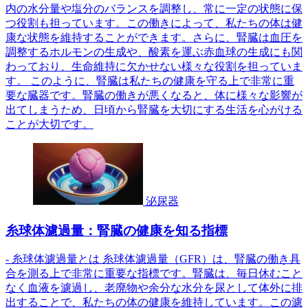
内の水分量や塩分のバランスを調整し、常に一定の状態に保
つ役割も担っています。この働きによって、私たちの体は健
康な状態を維持することができます。さらに、腎臓は血圧を
調整するホルモンの生成や、酸素を運ぶ赤血球の生成にも関
わっており、生命維持に欠かせない様々な役割を担っていま
す。 このように、腎臓は私たちの健康を守る上で非常に重
要な臓器です。腎臓の働きが悪くなると、体に様々な影響が
出てしまうため、日頃から腎臓を大切にする生活を心がける
ことが大切です。
泌尿器
糸球体濾過量：腎臓の健康を知る指標
- 糸球体濾過量とは 糸球体濾過量（GFR）は、腎臓の働き具
合を測る上で非常に重要な指標です。腎臓は、毎日休むこと
なく血液を濾過し、老廃物や余分な水分を尿として体外に排
出することで、私たちの体の健康を維持しています。この濾