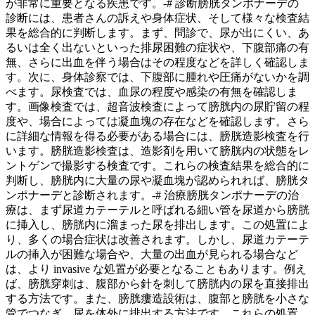
が非常に重要となる疾患です。-# 診断膀胱タンポナーデの
診断には、患者さんの訴えや身体症状、そして様々な検査結
果を総合的に判断します。まず、
問診で、尿が出にくい、あ
るいは全く出ないといった排尿困難の症状や、下腹部痛の有
無、さらに出血を伴う場合はその程度などを詳しく確認
しま
す。次に、身体診察では、下腹部に腫れや圧痛がないかを調
べます。尿検査では、血尿の程度や感染の有無を確認しま
す。画像検査では、
超音波検査によって膀胱内の尿貯留の程
度や、場合によっては凝血塊の存在などを確認
します。さら
に詳細な情報を得る必要がある場合には、膀胱造影検査を行
います。膀胱造影検査は、造影剤を用いて膀胱内の状態をレ
ントゲンで撮影する検査です。これらの検査結果を総合的に
判断し、膀胱内に大量の尿や凝血塊が認められれば、膀胱タ
ンポナーデと診断されます。-# 治療膀胱タンポナーデの治
療は、まず
尿道カテーテルと呼ばれる細い管を尿道から膀胱
に挿入し、膀胱内に溜まった尿を排出
します。この処置によ
り、多くの場合症状は改善されます。しかし、尿道カテーテ
ルの挿入が困難な場合や、大量の出血が見られる場合など
は、より invasive な処置が必要となることもあります。例え
ば、
膀胱穿刺は、腹部から針を刺して膀胱内の尿を直接排出
する方法
です。また、膀胱瘻造設術は、腹部と膀胱を小さな
管でつなぎ、尿を体外に排出する方法です。これらの処置