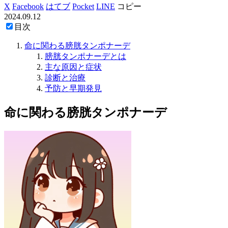
X
Facebook
はてブ
Pocket
LINE
コピー
2024.09.12
目次
命に関わる膀胱タンポナーデ
膀胱タンポナーデとは
主な原因と症状
診断と治療
予防と早期発見
命に関わる膀胱タンポナーデ