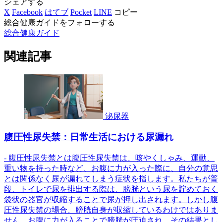
シェアする
X
Facebook
はてブ
Pocket
LINE
コピー
総合健康ガイドをフォローする
総合健康ガイド
関連記事
泌尿器
腹圧性尿失禁：日常生活における尿漏れ
- 腹圧性尿失禁とは腹圧性尿失禁は、咳やくしゃみ、運動、
重い物を持った時など、お腹に力が入った際に、自分の意思
とは関係なく尿が漏れてしまう症状を指します。私たちが普
段、トイレで尿を排出する際は、膀胱という尿を貯めておく
袋状の器官が収縮することで尿が押し出されます。しかし腹
圧性尿失禁の場合、膀胱自身が収縮しているわけではありま
せん。お腹に力が入ることで膀胱が圧迫され、その結果とし