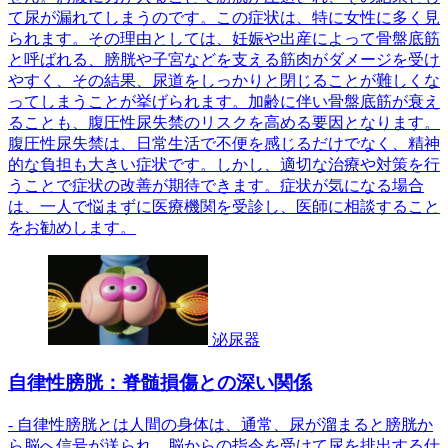
て尿が漏れてしまうのです。この症状は、特に女性に多く見
られます。その理由としては、妊娠や出産によって骨盤底筋
と呼ばれる、膀胱や子宮などを支える筋肉がダメージを受け
やすく、その結果、尿道をしっかりと閉じることが難しくな
ってしまうことが挙げられます。加齢に伴い骨盤底筋が衰え
ることも、腹圧性尿失禁のリスクを高める要因となります。
腹圧性尿失禁は、日常生活で不便を感じるだけでなく、精神
的な負担も大きい症状です。しかし、適切な治療や対策を行
うことで症状の改善が期待できます。症状が気になる場合
は、一人で悩まずに医療機関を受診し、医師に相談すること
をお勧めします。
泌尿器
自律性膀胱：脊髄損傷との深い関係
- 自律性膀胱とは人間の身体は、通常、尿が溜まると膀胱か
ら脳へ信号が送られ、脳からの指令を受けて尿を排出する仕