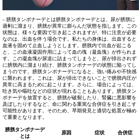
– 膀胱タンポナーデとは膀胱タンポナーデとは、
尿が膀胱に
過剰に溜まり、膀胱が異常に膨らんだ状態
を指します。この
状態は、様々な要因で引き起こされますが、特に注意が必要
なのは、出血を伴う場合です。私たちの身体は、出血すると
血液を固めて止血しようとします。膀胱内で出血が起こる
と、この血液凝固作用によって
血の塊（凝血塊）
が作られま
す。この凝血塊が尿道に詰まってしまうと、尿が排出されず
に膀胱内に溜まり続け、膀胱タンポナーデの状態に陥ってし
まうのです。膀胱タンポナーデになると、
強い痛みや不快感
に襲われます。これは、尿が排出できないことで膀胱内圧が
異常に高まるために起こります。さらに、場合によっては、
吐き気や嘔吐
などの症状が現れることもあります。膀胱タン
ポナーデを放置すると、
膀胱が破裂
したり、
腎臓に悪影響
を
及ぼしたりするなど、命に関わる重篤な合併症を引き起こす
可能性があります。そのため、早期発見と適切な処置が極め
て重要となります。
膀胱タンポナーデ
原因
症状
合併症
とは