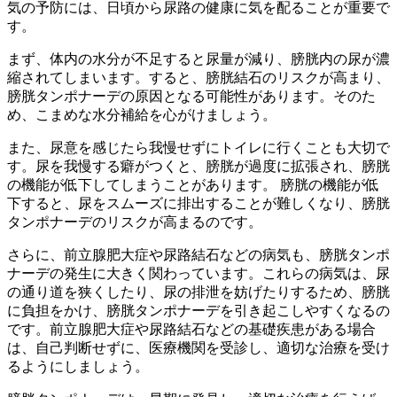
気の予防には、日頃から尿路の健康に気を配ることが重要で
す。
まず、
体内の水分が不足すると尿量が減り、膀胱内の尿が濃
縮されてしまいます。すると、膀胱結石のリスクが高まり、
膀胱タンポナーデの原因となる可能性
があります。そのた
め、こまめな水分補給を心がけましょう。
また、尿意を感じたら我慢せずにトイレに行くことも大切で
す。尿を我慢する癖がつくと、膀胱が過度に拡張され、膀胱
の機能が低下してしまうことがあります。
膀胱の機能が低
下すると、尿をスムーズに排出することが難しくなり、膀胱
タンポナーデのリスクが高まる
のです。
さらに、前立腺肥大症や尿路結石などの病気も、膀胱タンポ
ナーデの発生に大きく関わっています。これらの病気は、尿
の通り道を狭くしたり、尿の排泄を妨げたりするため、膀胱
に負担をかけ、膀胱タンポナーデを引き起こしやすくなるの
です。
前立腺肥大症や尿路結石などの基礎疾患がある場合
は、自己判断せずに、医療機関を受診し、適切な治療を受け
るように
しましょう。