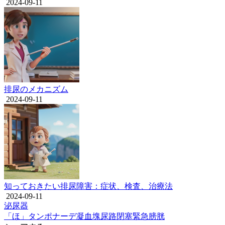
2024-09-11
排尿のメカニズム
2024-09-11
知っておきたい排尿障害：症状、検査、治療法
2024-09-11
泌尿器
「ほ」
タンポナーデ
凝血塊
尿路閉塞
緊急
膀胱