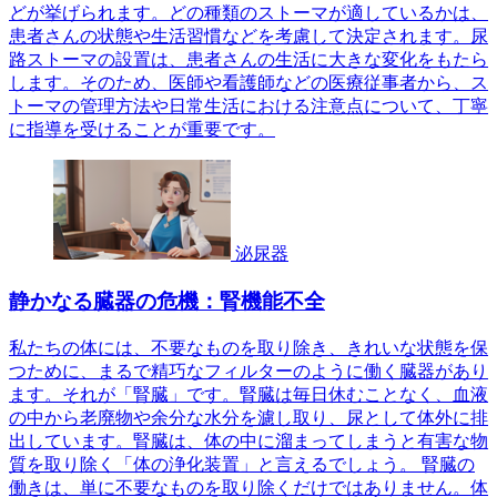
どが挙げられます。どの種類のストーマが適しているかは、
患者さんの状態や生活習慣などを考慮して決定されます。尿
路ストーマの設置は、患者さんの生活に大きな変化をもたら
します。そのため、医師や看護師などの医療従事者から、ス
トーマの管理方法や日常生活における注意点について、丁寧
に指導を受けることが重要です。
泌尿器
静かなる臓器の危機：腎機能不全
私たちの体には、不要なものを取り除き、きれいな状態を保
つために、まるで精巧なフィルターのように働く臓器があり
ます。それが「腎臓」です。腎臓は毎日休むことなく、血液
の中から老廃物や余分な水分を濾し取り、尿として体外に排
出しています。腎臓は、体の中に溜まってしまうと有害な物
質を取り除く「体の浄化装置」と言えるでしょう。 腎臓の
働きは、単に不要なものを取り除くだけではありません。体