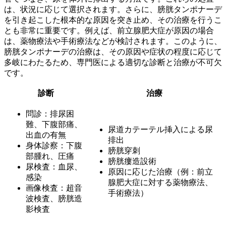
は、状況に応じて選択されます。さらに、膀胱タンポナーデ
を引き起こした根本的な原因を突き止め、その治療を行うこ
とも非常に重要です。例えば、前立腺肥大症が原因の場合
は、薬物療法や手術療法などが検討されます。このように、
膀胱タンポナーデの治療は、その原因や症状の程度に応じて
多岐にわたるため、専門医による適切な診断と治療が不可欠
です。
診断
治療
問診：排尿困
難、下腹部痛、
尿道カテーテル挿入による尿
出血の有無
排出
身体診察：下腹
膀胱穿刺
部腫れ、圧痛
膀胱瘻造設術
尿検査：血尿、
原因に応じた治療（例：前立
感染
腺肥大症に対する薬物療法、
画像検査：超音
手術療法）
波検査、膀胱造
影検査