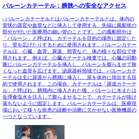
バルーンカテーテル：膀胱への安全なアクセス
- バルーンカテーテルとはバルーンカテーテルとは、体内の
管状の器官や血管などに挿入して使用する、先端に風船状の
部分が付いた医療用の細い管のことです。この風船部分は
「バルーン」と呼ばれ、カテーテルを目的の場所に固定した
り、管を広げたりするために使用されます。バルーンカテー
テルは、心臓、血管、尿道、胆管など、体の様々な部位で使
用されます。例えば、心臓カテーテル検査では、心臓の冠動
脈にバルーンカテーテルを挿入し、バルーンを膨らませて狭
くなった血管を広げます。泌尿器科領域では、バルーンカテ
ーテルは主に尿道から膀胱に挿入し、尿を体外に排出する目
的で使用されます。この場合、カテーテルは「尿道カテーテ
ル」と呼ばれ、膀胱内に挿入された後、バルーンに水または
生理食塩水を注入して膨らませることで、カテーテルが抜け
落ちないように固定します。バルーンカテーテルは、医療現
場において様々な疾患の診断や治療に欠かせない医療機器の
一つとなっています。