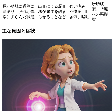
膀胱破
尿が膀胱に過剰に
出血による凝血
強い痛み、
裂、腎臓
溜まり、膀胱が異
塊が尿道を詰ま
不快感、吐
への悪影
常に膨らんだ状態
らせることなど
き気、嘔吐
響
主な原因と症状