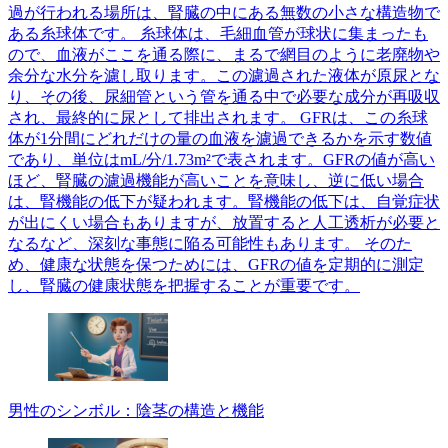
過が行われる場所は、腎臓の中にある無数の小さな構造物で
ある糸球体です。 糸球体は、毛細血管が球状に集まったも
ので、血液がここを通る際に、まるで網目のように老廃物や
余分な水分を濾し取ります。この濾過された液体が原尿とな
り、その後、尿細管という管を通る中で必要な成分が再吸収
され、最終的に尿として排出されます。 GFRは、この糸球
体が1分間にどれだけの量の血液を濾過できるかを示す数値
であり、単位はmL/分/1.73m²で表されます。GFRの値が高い
ほど、腎臓の濾過機能が高いことを意味し、逆に低い場合
は、腎機能の低下が疑われます。腎機能の低下は、自覚症状
が出にくい場合もありますが、放置すると人工透析が必要と
なるなど、深刻な事態に陥る可能性もあります。 そのた
め、健康な状態を保つためには、GFRの値を定期的に測定
し、腎臓の健康状態を把握することが重要です。
男性のシンボル：陰茎の構造と機能