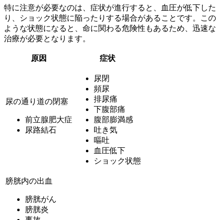
特に注意が必要なのは、症状が進行すると、
血圧が低下した
り、ショック状態に陥ったりする
場合があることです。この
ような状態になると、命に関わる危険性もあるため、迅速な
治療が必要となります。
原因
症状
尿閉
頻尿
排尿痛
尿の通り道の閉塞
下腹部痛
前立腺肥大症
腹部膨満感
尿路結石
吐き気
嘔吐
血圧低下
ショック状態
膀胱内の出血
膀胱がん
膀胱炎
事故