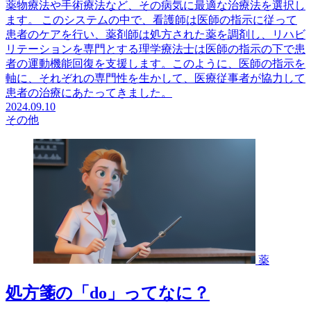
薬物療法や手術療法など、その病気に最適な治療法を選択し
ます。 このシステムの中で、看護師は医師の指示に従って
患者のケアを行い、薬剤師は処方された薬を調剤し、リハビ
リテーションを専門とする理学療法士は医師の指示の下で患
者の運動機能回復を支援します。このように、医師の指示を
軸に、それぞれの専門性を生かして、医療従事者が協力して
患者の治療にあたってきました。
2024.09.10
その他
薬
処方箋の「do」ってなに？