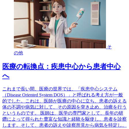
そ
の他
医療の転換点：疾患中心から患者中心
へ
これまで長い間、医療の世界では、「疾患中心システム
（Disease Oriented System DOS）」と呼ばれる考え方が一般
的でした。これは、医師が医療の中心に立ち、患者の訴える
体の不調や病気に対して、その原因を突き止め、治療を行う
というものです。 医師は、医学の専門家として、長年の研
鑽によって得られた豊富な知識と経験を駆使し、患者を診察
します。そして、患者の訴えや診察所見から病気を特定し、