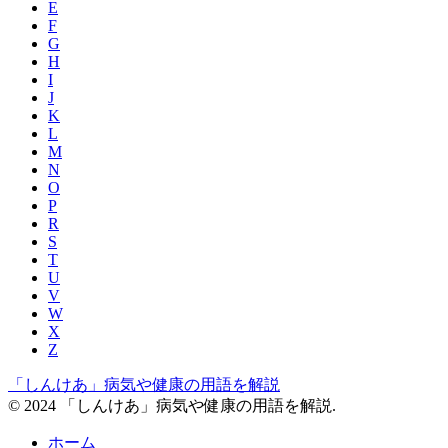
E
F
G
H
I
J
K
L
M
N
O
P
R
S
T
U
V
W
X
Z
「しんけあ」病気や健康の用語を解説
© 2024 「しんけあ」病気や健康の用語を解説.
ホーム