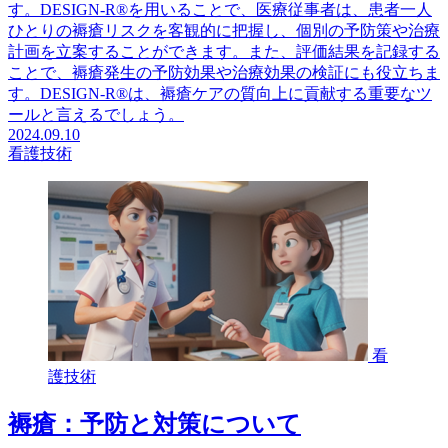
す。DESIGN-R®️を用いることで、医療従事者は、患者一人
ひとりの褥瘡リスクを客観的に把握し、個別の予防策や治療
計画を立案することができます。また、評価結果を記録する
ことで、褥瘡発生の予防効果や治療効果の検証にも役立ちま
す。DESIGN-R®️は、褥瘡ケアの質向上に貢献する重要なツ
ールと言えるでしょう。
2024.09.10
看護技術
看
護技術
褥瘡：予防と対策について