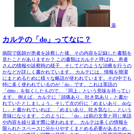
薬
カルテの「do」ってなに？
病院で医師が患者を診察した後、その内容を記録した書類を
見たことがありますか？ この書類はカルテと呼ばれ、患者
さんの情報や診察時の様子、そしてどのような治療を行うの
かなどが詳しく書かれています。 カルテには、情報を簡潔
にまとめるために様々な略語が使われています。その中でも
特に多く使われているのが「do」です。これは英語の
「ditto」を短くしたもので、「同上」という意味を持ってい
ます。 例えば、カルテに「頭痛あり、吐き気あり」と書か
れていたとしましょう。そして次の行に「めまいあり、doな
し」と書かれていれば、「めまいあり、吐き気なし」という
意味になります。このように、「do」は前の文章と同じ単語
や内容を繰り返す際に使われます。 カルテは多くの情報を
限られたスペースに分かりやすくまとめる必要があるため、