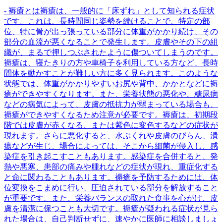
- 褥瘡とは褥瘡は、一般的に「床ずれ」として知られる症状
です。これは、長時間同じ姿勢を続けることで、特定の部
位、特に骨が出っ張っている部分に体重がかかり続け、その
部分の血流が悪くなることで発生します。皮膚やその下の組
織が、まるで押しつぶされたように傷ついてしまうのです。
褥瘡は、寝たきりの方や車椅子を利用している方など、長時
間体を動かすことが難しい方に多く見られます。このような
状態では、体重がかかりやすいお尻や背中、かかとなどに褥
瘡ができやすくなります。また、栄養状態の悪化や、糖尿病
などの病気によって、皮膚の抵抗力が弱まっている場合も、
褥瘡ができやすくなるため注意が必要です。褥瘡は、初期段
階では皮膚が赤くなる、または紫色に変色するなどの症状が
現れます。さらに悪化すると、水ぶくれや皮膚のびらん、潰
瘍などが生じ、場合によっては、そこから細菌が侵入し、感
染症を引き起こすこともあります。感染症を合併すると、発
熱や悪寒、患部の痛みや腫れなどの症状が現れ、重症化する
と命に関わることもあります。褥瘡を予防するためには、体
位変換をこまめに行い、圧迫されている部分を解放すること
が重要です。また、栄養バランスの取れた食事を心がけ、皮
膚を清潔に保つことも大切です。褥瘡が疑われる症状が見ら
れた場合は、自己判断せずに、速やかに医師に相談しましょ