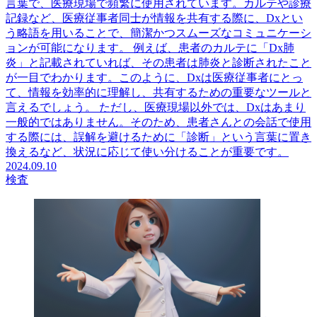
言葉で、医療現場で頻繁に使用されています。カルテや診療
記録など、医療従事者同士が情報を共有する際に、Dxとい
う略語を用いることで、簡潔かつスムーズなコミュニケーシ
ョンが可能になります。 例えば、患者のカルテに「Dx肺
炎」と記載されていれば、その患者は肺炎と診断されたこと
が一目でわかります。このように、Dxは医療従事者にとっ
て、情報を効率的に理解し、共有するための重要なツールと
言えるでしょう。 ただし、医療現場以外では、Dxはあまり
一般的ではありません。そのため、患者さんとの会話で使用
する際には、誤解を避けるために「診断」という言葉に置き
換えるなど、状況に応じて使い分けることが重要です。
2024.09.10
検査