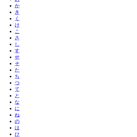
か
き
く
け
こ
さ
し
す
せ
そ
た
ち
つ
て
と
な
に
ね
の
は
ひ