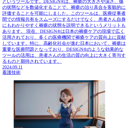
というツールです。DESIGN®は、褥瘡の大きさや深さ、傷
の状態などを数値化することで、褥瘡の治り具合を客観的に
評価することを可能にしました。このツールは、医療従事者
間での情報共有をスムーズにするだけでなく、患者さん自身
にもわかりやすく褥瘡の状態を説明できるというメリットも
あります。 現在、DESIGN®は日本の褥瘡ケアの現場で広く
活用されており、多くの医療機関で褥瘡ケアの質向上に貢献
しています。特に、高齢化社会が進む日本において、褥瘡は
重要な医療問題となっており、DESIGN®のような効果的な
ツールの活用は、患者さんの生活の質の向上に大きく寄与す
るものと期待されています。
2024.09.11
看護技術