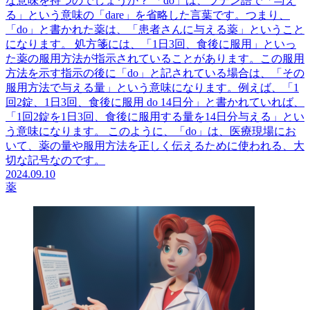
な意味を持つのでしょうか？ 「do」は、ラテン語で「与え
る」という意味の「dare」を省略した言葉です。つまり、
「do」と書かれた薬は、「患者さんに与える薬」ということ
になります。 処方箋には、「1日3回、食後に服用」といっ
た薬の服用方法が指示されていることがあります。この服用
方法を示す指示の後に「do」と記されている場合は、「その
服用方法で与える量」という意味になります。例えば、「1
回2錠、1日3回、食後に服用 do 14日分」と書かれていれば、
「1回2錠を1日3回、食後に服用する量を14日分与える」とい
う意味になります。 このように、「do」は、医療現場にお
いて、薬の量や服用方法を正しく伝えるために使われる、大
切な記号なのです。
2024.09.10
薬