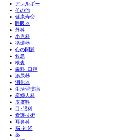
アレルギー
その他
健康寿命
呼吸器
外科
小児科
循環器
心の問題
救急
検査
歯科･口腔
泌尿器
消化器
生活習慣病
産婦人科
皮膚科
目･眼科
看護技術
耳鼻科
脳･神経
薬