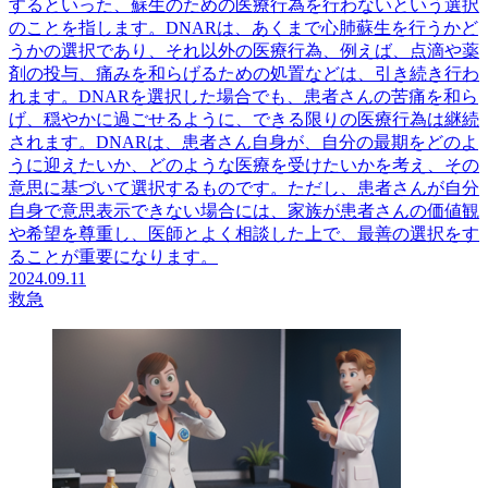
するといった、蘇生のための医療行為を行わないという選択
のことを指します。DNARは、あくまで心肺蘇生を行うかど
うかの選択であり、それ以外の医療行為、例えば、点滴や薬
剤の投与、痛みを和らげるための処置などは、引き続き行わ
れます。DNARを選択した場合でも、患者さんの苦痛を和ら
げ、穏やかに過ごせるように、できる限りの医療行為は継続
されます。DNARは、患者さん自身が、自分の最期をどのよ
うに迎えたいか、どのような医療を受けたいかを考え、その
意思に基づいて選択するものです。ただし、患者さんが自分
自身で意思表示できない場合には、家族が患者さんの価値観
や希望を尊重し、医師とよく相談した上で、最善の選択をす
ることが重要になります。
2024.09.11
救急