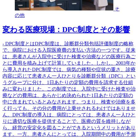
そ
の他
変わる医療現場：DPC制度とその影響
- DPC制度とはDPC制度は、診断群分類包括評価制度の略称
で、病院における入院医療費の支払い方法の一つです。従来
は、患者さんが入院中に受けた検査や治療などの医療行為ご
とに費用を積み上げて計算していました。しかし、2003年か
ら導入されたDPC制度では、病気の種類や症状の重さ、診療
内容に応じて患者さん一人ひとりを診断群分類（DPC）とい
うグループに分け、1日あたりの定額の費用を請求する仕組
みに変わりました。この制度では、入院中に受けた検査や治
療などの費用は、あらかじめ決められた1日あたりの定額の
中に含まれているとみなされます。つまり、検査や治療を多
く行っても、その分の費用が上乗せされるわけではありませ
ん。DPC制度の導入は、病院にとっては、患者さん一人ひと
りに適切な医療を提供することで、医療の質を維持しなが
ら、経営の安定化を図ることができるというメリットがあり
ます。一方、患者さんにとっては、入院期間中の費用が予測