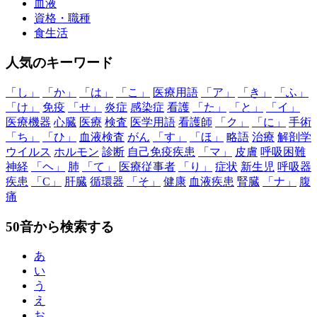
血液
資格・職種
食生活
人気のキーワード
「し」
「か」
「は」
「こ」
医療用語
「ア」
「き」
「ふ」
「け」
免疫
「せ」
炎症
感染症
看護
「た」
「と」
「イ」
医療機器
心臓
医療
検査
医学用語
看護師
「ク」
「に」
手術
「ち」
「ひ」
血液検査
がん
「す」
「ほ」
略語
治療
解剖学
ウイルス
ホルモン
診断
自己免疫疾患
「マ」
皮膚
呼吸困難
神経
「ヘ」
肺
「て」
医療従事者
「り」
症状
新生児
呼吸器
疾患
「C」
肝臓
循環器
「そ」
健康
血液疾患
腎臓
「ナ」
腹
痛
50音から検索する
あ
い
う
え
お