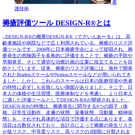
看
護技術
褥瘡評価ツール DESIGN-R®️とは
- DESIGN-R®️の概要DESIGN-R®️（でざいんあーる）は、高
齢者施設や病院などで広く利用されている、褥瘡のリスク評
価ツールです。2008年に日本褥瘡学会によって提唱され、褥
瘡発生の危険因子を多角的に評価することで、褥瘡の予防や
早期発見、そして適切な治療計画の立案に役立てることを目
的としています。従来、褥瘡のリスク評価には、海外で開発
されたBradenスケールやNortonスケールなどが用いられてき
ました。しかし、これらのスケールは日本の医療現場や患者
の特性に必ずしも合致しない側面がありました。そこで、日
本人の体格や生活習慣、医療体制などを考慮し、より日本人
に適した評価ツールとしてDESIGN-R®️が開発されました。
DESIGN-R®️の特徴は、褥瘡発生に関与する6つの因子（体
格、日常生活動作、皮膚の状態、栄養状態、活動量、精神状
態）を、それぞれ具体的な項目で評価する点にあります。各
項目は点数化されており、合計点によって褥瘡の発生リスク
が低リスク、中等度リスク、高リスクの3段階に分類されま