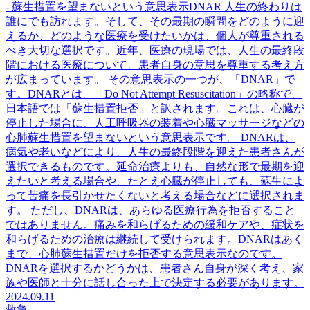
- 蘇生措置を望まないという意思表示DNAR 人生の終わりは
誰にでも訪れます。そして、その最期の瞬間をどのように迎
えるか、どのような医療を受けたいかは、個人が尊重される
べき大切な選択です。近年、医療の現場では、人生の最終段
階における医療について、患者自身の意思を尊重する考え方
が広まっています。 その意思表示の一つが、「DNAR」で
す。DNARとは、「Do Not Attempt Resuscitation」の略称で、
日本語では「蘇生措置拒否」と訳されます。これは、心臓が
停止した場合に、人工呼吸器の装着や心臓マッサージなどの
心肺蘇生措置を望まないという意思表示です。 DNARは、
病気や老いなどにより、人生の最終段階を迎えた患者さんが
選択できるものです。延命治療よりも、自然な形で最期を迎
えたいと考える場合や、たとえ心臓が停止しても、蘇生によ
って苦痛を長引かせたくないと考える場合などに選択されま
す。 ただし、DNARは、あらゆる医療行為を拒否すること
ではありません。痛みを和らげるための緩和ケアや、症状を
和らげるための治療は継続して受けられます。DNARはあく
まで、心肺蘇生措置だけを拒否する意思表示なのです。
DNARを選択するかどうかは、患者さん自身が深く考え、家
族や医師と十分に話し合った上で決定する必要があります。
2024.09.11
救急