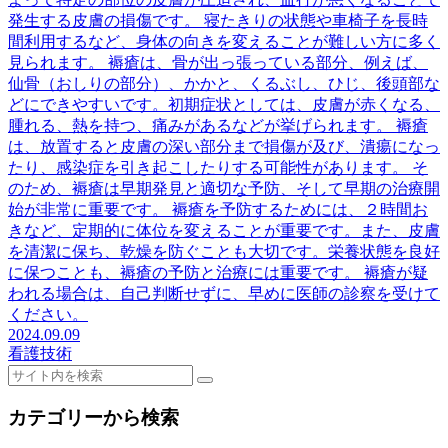
発生する皮膚の損傷です。 寝たきりの状態や車椅子を長時
間利用するなど、身体の向きを変えることが難しい方に多く
見られます。 褥瘡は、骨が出っ張っている部分、例えば、
仙骨（おしりの部分）、かかと、くるぶし、ひじ、後頭部な
どにできやすいです。初期症状としては、皮膚が赤くなる、
腫れる、熱を持つ、痛みがあるなどが挙げられます。 褥瘡
は、放置すると皮膚の深い部分まで損傷が及び、潰瘍になっ
たり、感染症を引き起こしたりする可能性があります。 そ
のため、褥瘡は早期発見と適切な予防、そして早期の治療開
始が非常に重要です。 褥瘡を予防するためには、２時間お
きなど、定期的に体位を変えることが重要です。また、皮膚
を清潔に保ち、乾燥を防ぐことも大切です。栄養状態を良好
に保つことも、褥瘡の予防と治療には重要です。 褥瘡が疑
われる場合は、自己判断せずに、早めに医師の診察を受けて
ください。
2024.09.09
看護技術
カテゴリーから検索