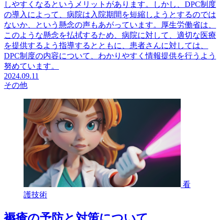
しやすくなるというメリットがあります。しかし、DPC制度
の導入によって、病院は入院期間を短縮しようとするのでは
ないか、という懸念の声もあがっています。厚生労働省は、
このような懸念を払拭するため、病院に対して、適切な医療
を提供するよう指導するとともに、患者さんに対しては、
DPC制度の内容について、わかりやすく情報提供を行うよう
努めています。
2024.09.11
その他
看
護技術
褥瘡の予防と対策について