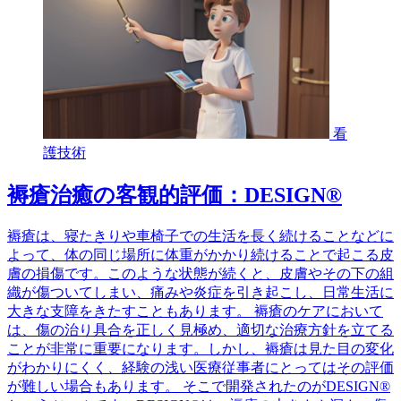
看
護技術
褥瘡治癒の客観的評価：DESIGN®
褥瘡は、寝たきりや車椅子での生活を長く続けることなどに
よって、体の同じ場所に体重がかかり続けることで起こる皮
膚の損傷です。このような状態が続くと、皮膚やその下の組
織が傷ついてしまい、痛みや炎症を引き起こし、日常生活に
大きな支障をきたすこともあります。 褥瘡のケアにおいて
は、傷の治り具合を正しく見極め、適切な治療方針を立てる
ことが非常に重要になります。しかし、褥瘡は見た目の変化
がわかりにくく、経験の浅い医療従事者にとってはその評価
が難しい場合もあります。 そこで開発されたのがDESIGN®