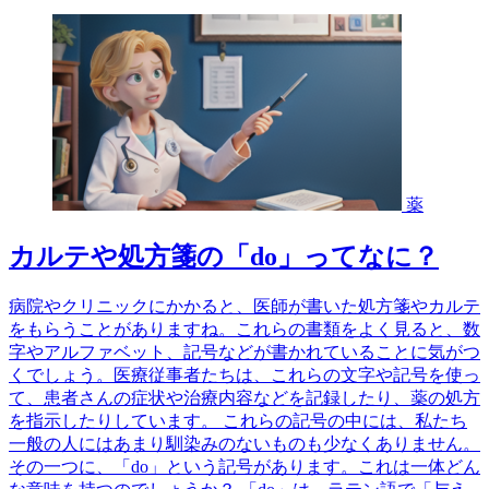
薬
カルテや処方箋の「do」ってなに？
病院やクリニックにかかると、医師が書いた処方箋やカルテ
をもらうことがありますね。これらの書類をよく見ると、数
字やアルファベット、記号などが書かれていることに気がつ
くでしょう。医療従事者たちは、これらの文字や記号を使っ
て、患者さんの症状や治療内容などを記録したり、薬の処方
を指示したりしています。 これらの記号の中には、私たち
一般の人にはあまり馴染みのないものも少なくありません。
その一つに、「do」という記号があります。これは一体どん