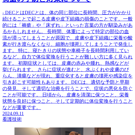
- DECとはDECとは、体の同じ部位に長時間、圧力がかかり
続けることで起こる皮膚や皮下組織の損傷のことです。一般
的には「褥瘡」や「床ずれ」といった言葉の方が馴染みがあ
るかもしれません。 長時間、体重によって特定の部位の血
流が滞ってしまうことが原因で、皮膚や皮下組織に栄養や酸
素が行き渡らなくなり、細胞が壊死してしまうことで発生し
ます。 特に、寝たきりの状態や車椅子を長時間利用してい
るなど、自力で体位変換を行うことが難しい方に多く見られ
ます。 初期症状としては、皮膚の赤みや腫れ、熱感などが
挙げられます。 さらに症状が進むと、水ぶくれや皮膚のび
らん、潰瘍などが現れ、重症化すると皮膚の壊死や感染症を
引き起こす可能性もあります。 DECは、適切な予防と早期
の発見、そして適切な治療を行うことで、症状の悪化を防ぐ
ことが可能です。 日頃から、皮膚を清潔に保つこと、栄養
状態を良好に保つこと、そして定期的に体位変換を行うこと
などが重要です。
2024.09.11
看護技術