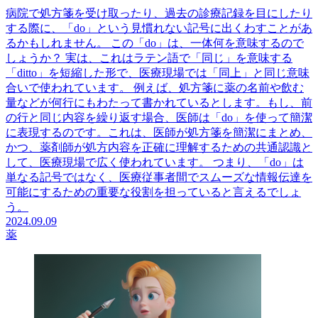
病院で処方箋を受け取ったり、過去の診療記録を目にしたり
する際に、「do」という見慣れない記号に出くわすことがあ
るかもしれません。 この「do」は、一体何を意味するので
しょうか？ 実は、これはラテン語で「同じ」を意味する
「ditto」を短縮した形で、医療現場では「同上」と同じ意味
合いで使われています。 例えば、処方箋に薬の名前や飲む
量などが何行にもわたって書かれているとします。もし、前
の行と同じ内容を繰り返す場合、医師は「do」を使って簡潔
に表現するのです。これは、医師が処方箋を簡潔にまとめ、
かつ、薬剤師が処方内容を正確に理解するための共通認識と
して、医療現場で広く使われています。 つまり、「do」は
単なる記号ではなく、医療従事者間でスムーズな情報伝達を
可能にするための重要な役割を担っていると言えるでしょ
う。
2024.09.09
薬