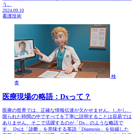
う。
2024.09.10
看護技術
検
査
医療現場の略語：Dxって？
医療の世界では、正確な情報伝達が欠かせません。しかし、
限られた時間の中ですべてを丁寧に説明することは容易では
ありません。そこで活躍するのが「Dx」のような略語で
す。 Dxは「診断」を意味する英語「Diagnosis」を短縮した