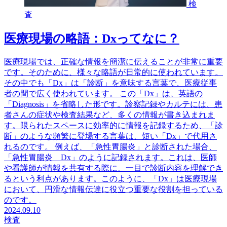
検
査
医療現場の略語：Dxってなに？
医療現場では、正確な情報を簡潔に伝えることが非常に重要
です。そのために、様々な略語が日常的に使われています。
その中でも「Dx」は「診断」を意味する言葉で、医療従事
者の間で広く使われています。 この「Dx」は、英語の
「Diagnosis」を省略した形です。診察記録やカルテには、患
者さんの症状や検査結果など、多くの情報が書き込まれま
す。限られたスペースに効率的に情報を記録するため、「診
断」のような頻繁に登場する言葉は、短い「Dx」で代用さ
れるのです。 例えば、「急性胃腸炎」と診断された場合、
「急性胃腸炎 Dx」のように記録されます。これは、医師
や看護師が情報を共有する際に、一目で診断内容を理解でき
るという利点があります。このように、「Dx」は医療現場
において、円滑な情報伝達に役立つ重要な役割を担っている
のです。
2024.09.10
検査