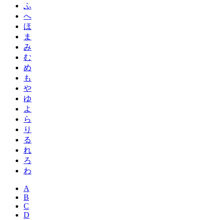
ふ
へ
ほ
ま
み
む
め
も
や
ゆ
よ
ら
り
る
れ
ろ
わ
A
B
C
D