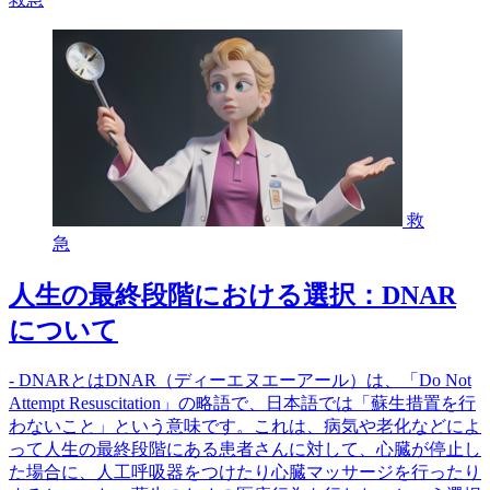
救
急
人生の最終段階における選択：DNAR
について
- DNARとはDNAR（ディーエヌエーアール）は、「Do Not
Attempt Resuscitation」の略語で、日本語では「蘇生措置を行
わないこと」という意味です。これは、病気や老化などによ
って人生の最終段階にある患者さんに対して、心臓が停止し
た場合に、人工呼吸器をつけたり心臓マッサージを行ったり