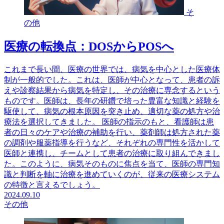
そ
の他
医療の転換点：DOSからPOSへ
これまで長い間、医療の世界では、病気を中心とした医療体
制が一般的でした。これは、医師が中心となって、患者の訴
えや診察結果から病気を特定し、その治療に専念するという
ものです。医師は、長年の研鑽で培った豊富な知識と経験を
駆使して、病気の根本原因を突き止め、適切な薬の処方や治
療法を選択してきました。 医師の指示のもと、看護師は患
者の日々のケアや治療の補助を行い、薬剤師は処方された薬
の調剤や服薬指導を行うなど、それぞれの専門性を活かして
医師と連携し、チームとして患者の治療に取り組んできまし
た。このように、病気そのものに焦点を当て、医師の専門知
識と判断を軸に治療を進めていくのが、従来の医療システム
の特徴と言えるでしょう。
2024.09.10
その他