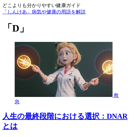
どこよりも分かりやすい健康ガイド
「しんけあ」病気や健康の用語を解説
「D」
救
急
人生の最終段階における選択：DNAR
とは