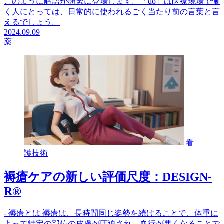
このように略語が頻繁に登場します。「do」は医療現場で働
く人にとっては、日常的に使われるごく当たり前の言葉と言
えるでしょう。
2024.09.09
薬
看
護技術
褥瘡ケアの新しい評価尺度：DESIGN-
R®
- 褥瘡とは 褥瘡は、長時間同じ姿勢を続けることで、体重に
よって特定の部位の皮膚が圧迫され、血行が悪くなることで