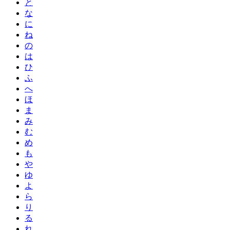
と
な
に
ね
の
は
ひ
ふ
へ
ほ
ま
み
む
め
も
や
ゆ
よ
ら
り
る
れ