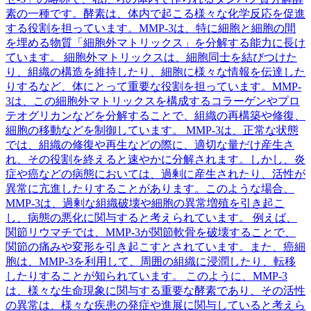
素の一種です。酵素は、体内で起こる様々な化学反応を促進
する役割を担っています。MMP-3は、特に細胞と細胞の間
を埋める物質「細胞外マトリックス」を分解する能力に長け
ています。 細胞外マトリックスは、細胞同士を結びつけた
り、組織の構造を維持したり、細胞に様々な情報を伝達した
りするなど、体にとって重要な役割を担っています。MMP-
3は、この細胞外マトリックスを構成するコラーゲンやプロ
テオグリカンなどを分解することで、組織の再構築や修復、
細胞の移動などを制御しています。 MMP-3は、正常な状態
では、組織の修復や再生などの際に、適切な量だけ産生さ
れ、その役割を終えると速やかに分解されます。しかし、炎
症や癌などの病態においては、過剰に産生されたり、活性が
異常に亢進したりすることがあります。このような場合、
MMP-3は、過剰な組織破壊や細胞の異常増殖を引き起こ
し、病態の悪化に関与すると考えられています。 例えば、
関節リウマチでは、MMP-3が関節軟骨を破壊することで、
関節の痛みや変形を引き起こすとされています。また、癌細
胞は、MMP-3を利用して、周囲の組織に浸潤したり、転移
したりすることが知られています。 このように、MMP-3
は、様々な生命現象に関与する重要な酵素であり、その活性
の異常は、様々な疾患の発症や進展に関与していると考えら