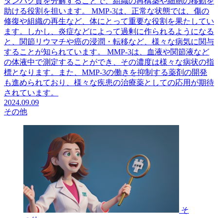
タンパク質を分解することで、組織の再構築や細胞の移動を
助ける役割を担います。 MMP-3は、正常な状態では、傷の
修復や組織の再生など、体にとって重要な役割を果たしてい
ます。しかし、炎症などによって過剰に作られるようになる
と、関節リウマチや癌の浸潤・転移など、様々な病気に関与
することが知られています。 MMP-3は、血液や関節液など
の体液中で測定することができ、その濃度は様々な病状の指
標となります。また、MMP-3の働きを抑制する薬剤の開発
も進められており、様々な疾患の治療薬としての応用が期待
されています。
2024.09.09
その他
そ