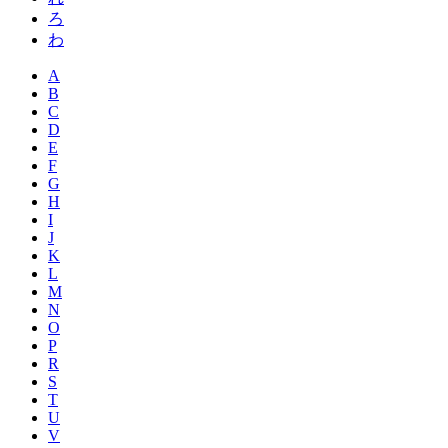
ろ
わ
A
B
C
D
E
F
G
H
I
J
K
L
M
N
O
P
R
S
T
U
V