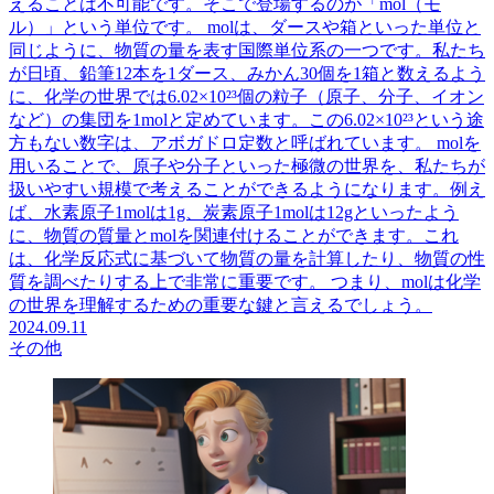
えることは不可能です。そこで登場するのが「mol（モ
ル）」という単位です。 molは、ダースや箱といった単位と
同じように、物質の量を表す国際単位系の一つです。私たち
が日頃、鉛筆12本を1ダース、みかん30個を1箱と数えるよう
に、化学の世界では6.02×10²³個の粒子（原子、分子、イオン
など）の集団を1molと定めています。この6.02×10²³という途
方もない数字は、アボガドロ定数と呼ばれています。 molを
用いることで、原子や分子といった極微の世界を、私たちが
扱いやすい規模で考えることができるようになります。例え
ば、水素原子1molは1g、炭素原子1molは12gといったよう
に、物質の質量とmolを関連付けることができます。これ
は、化学反応式に基づいて物質の量を計算したり、物質の性
質を調べたりする上で非常に重要です。 つまり、molは化学
の世界を理解するための重要な鍵と言えるでしょう。
2024.09.11
その他