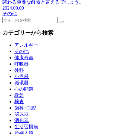
関わる重要な酵素と言えるでしょう。
2024.09.09
その他
カテゴリーから検索
アレルギー
その他
健康寿命
呼吸器
外科
小児科
循環器
心の問題
救急
検査
歯科･口腔
泌尿器
消化器
生活習慣病
産婦人科