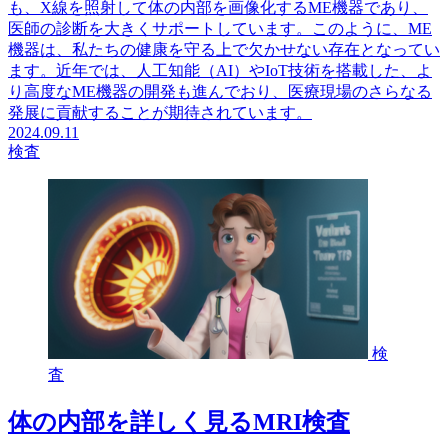
も、X線を照射して体の内部を画像化するME機器であり、
医師の診断を大きくサポートしています。このように、ME
機器は、私たちの健康を守る上で欠かせない存在となってい
ます。近年では、人工知能（AI）やIoT技術を搭載した、よ
り高度なME機器の開発も進んでおり、医療現場のさらなる
発展に貢献することが期待されています。
2024.09.11
検査
検
査
体の内部を詳しく見るMRI検査