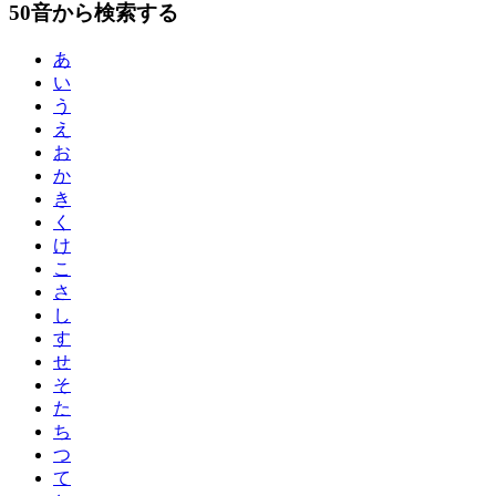
50音から検索する
あ
い
う
え
お
か
き
く
け
こ
さ
し
す
せ
そ
た
ち
つ
て