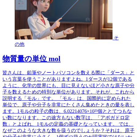
そ
の他
物質量の単位 mol
皆さんは、鉛筆やノートパソコンを数える際に「ダース」と
いう言葉を使うことがありますよね。1ダースが12個である
ように、化学の世界にも、目に見えないほど小さな原子や分
子を数えるための特別な単位があります。それが、これから
説明する「モル」です。 「モル」は、国際的に定められた
単位で、原子や分子を非常にたくさん集めたときの量を表し
ます。1モルの粒子の数は、6.02214076×10²³個ととてつもな
い数になります。この途方もない数字は、「アボガドロ定
数」とよばれ、1モルの定義の基礎となっています。 では、
なぜこのような大きな数を扱うのでしょうか？それは、原子
や分子が非常に小さく、1個ずつ扱うのが現実的ではないか