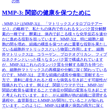
の他
MMP-3: 関節の健康を保つために
- MMP-3とはMMP-3は、「マトリックスメタロプロテアー
ゼ-3」の略称で、私たちの体内で作られるタンパク質分解酵
素の一種です。酵素は、体内で起こる様々な化学反応を速や
かに進める役割を担っています。MMP-3は、特に細胞と細
胞の間を埋め、組織の構造を保つために重要な役割を果たし
ている細胞外マトリックスという物質に作用します。 細胞
外マトリックスは、コラーゲン、プロテオグリカン、フィブ
ロネクチンといった様々なタンパク質で構成されています
が、MMP-3はこれらのタンパク質を分解する能力を持つた
め、細胞外マトリックスの再構築や分解に深く関わっている
のです。MMP-3は、正常な組織の成長や修復に貢献する一
方で、過剰に産生されると様々な病気を引き起こす可能性が
指摘されています。例えば、関節リウマチでは、MMP-3が
関節の軟骨を破壊することで炎症や関節の変形を引き起こす
と考えられています。また、がん細胞が他の組織に浸潤する
過程や、血管新生にもMMP-3が関与していることが知られ
ています。このように、MMP-3は健康と病気の両方に深く