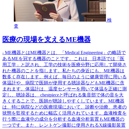
検
査
医療の現場を支えるME機器
- ME機器とはME機器とは、「Medical Engineering」の略語で
あるMEを冠する機器のことです。これは、日本語では「医
用工学」と訳され、工学の技術を医療分野に応用して開発さ
れた機器のことを指します。私たちの身近にも、ME機器は
数多く存在します。例えば、毎日のように健康管理に用いる
体温計や、病院で医師が使用する聴診器などもME機器に含
まれます。体温計は、温度センサーを用いて体温を正確に測
定し、聴診器は、 chestpieceと呼ばれる集音部で体の音を大
きくすることで、医師が聴診しやすくしています。ME機器
は、特に病院などの医療現場において、診断や治療、患者の
状態を監視するために幅広く活用されています。血液検査を
行う際に血液中の成分を分析する血液分析装置もME機器の
一つです。また、レントゲン撮影に使用されるX線撮影装置