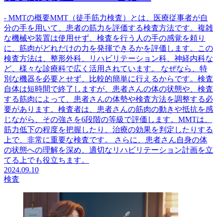
- MMTの概要MMT（徒手筋力検査）とは、医療従事者が自
分の手を用いて、患者の筋力を評価する検査方法です。複雑
な機械や装置は使用せず、検査を行う人の手の感覚を頼り
に、筋肉がどれだけの力を発揮できるかを評価します。この
検査方法は、整形外科、リハビリテーション科、神経内科な
ど、様々な診療科で広く活用されています。 なぜなら、特
別な機器を必要とせず、比較的簡単に行えるからです。検査
自体は短時間で終了しますが、患者さんの体の状態や、検査
する筋肉によって、患者さんの体勢や検査方法を調整する必
要があります。検査者は、患者さんの筋肉の動きや抵抗を感
じながら、その強さを6段階の等級で評価します。MMTは、
筋力低下の程度を把握したり、治療の効果を判定したりする
上で、非常に重要な検査です。 さらに、患者さん自身の体
の状態への理解を深め、適切なリハビリテーション計画を立
てる上でも役立ちます。
2024.09.10
検査