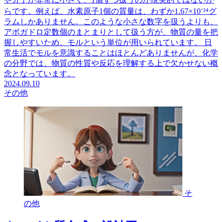
らです。例えば、水素原子1個の質量は、わずか1.67×10⁻²⁴グ
ラムしかありません。このような小さな数字を扱うよりも、
アボガドロ定数個のまとまりとして扱う方が、物質の量を把
握しやすいため、モルという単位が用いられています。 日
常生活でモルを意識することはほとんどありませんが、化学
の分野では、物質の性質や反応を理解する上で欠かせない概
念となっています。
2024.09.10
その他
そ
の他