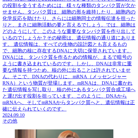
の役割を全うするためには、様々な種類のタンパク質が欠か
せません。タンパク質は、細胞の形を維持したり、細胞内の
化学反応を助けたり、さらには細胞同士の情報伝達を担った
りと、まさに細胞活動の要と言えるでしょう。では、細胞は
どのようにして、このような重要なタンパク質を作り出して
いるのでしょうか？その秘密は、遺伝情報の通り道にありま
す。 遺伝情報は、すべての生物の設計図とも言えるもの
で、細胞の核に存在するDNAに大切に保管されています。
DNAには、タンパク質を作るための情報が、まるで暗号の
ように書き込まれているのです。しかし、DNAは非常に重
要な情報を持つため、核の外に出ることは許されていませ
ん。そこで、DNAの代わりに、mRNA（メッセンジャー
RNA）という物質が登場します。mRNAは、DNAに書かれ
た遺伝情報を写し取り、核の外にあるタンパク質合成工場へ
と運び出す役割を担っています。このように、DNAから
mRNAへ、そしてmRNAからタンパク質へと、遺伝情報は正
確に伝えられていくのです。
2024.09.10
その他