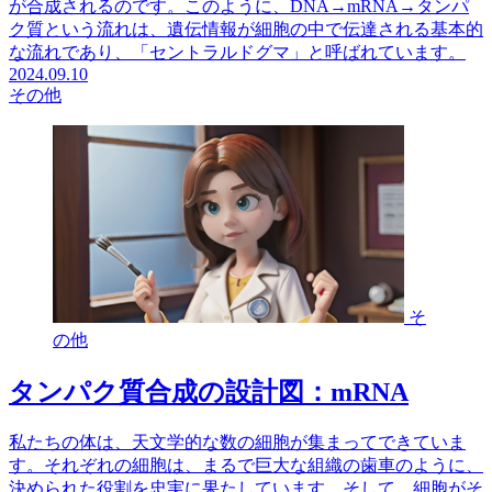
が合成されるのです。このように、DNA→mRNA→タンパ
ク質という流れは、遺伝情報が細胞の中で伝達される基本的
な流れであり、「セントラルドグマ」と呼ばれています。
2024.09.10
その他
そ
の他
タンパク質合成の設計図：mRNA
私たちの体は、天文学的な数の細胞が集まってできていま
す。それぞれの細胞は、まるで巨大な組織の歯車のように、
決められた役割を忠実に果たしています。そして、細胞がそ