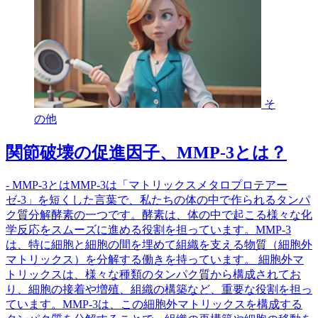
そ
の他
関節破壊の促進因子、MMP-3とは？
- MMP-3とはMMP-3は「マトリックスメタロプロテアー
ゼ-3」を短くした言葉で、私たちの体の中で作られるタンパ
ク質分解酵素の一つです。酵素は、体の中で起こる様々な化
学反応をスムーズに進める役割を担っています。MMP-3
は、特に細胞と細胞の間を埋めて組織を支える物質（細胞外
マトリックス）を分解する働きを持っています。 細胞外マ
トリックスは、様々な種類のタンパク質から構成されてお
り、細胞の接着や増殖、組織の構築など、重要な役割を担っ
ています。MMP-3は、この細胞外マトリックスを構成する