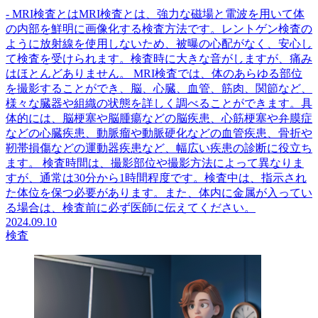
- MRI検査とはMRI検査とは、強力な磁場と電波を用いて体
の内部を鮮明に画像化する検査方法です。レントゲン検査の
ように放射線を使用しないため、被曝の心配がなく、安心し
て検査を受けられます。検査時に大きな音がしますが、痛み
はほとんどありません。 MRI検査では、体のあらゆる部位
を撮影することができ、脳、心臓、血管、筋肉、関節など、
様々な臓器や組織の状態を詳しく調べることができます。具
体的には、脳梗塞や脳腫瘍などの脳疾患、心筋梗塞や弁膜症
などの心臓疾患、動脈瘤や動脈硬化などの血管疾患、骨折や
靭帯損傷などの運動器疾患など、幅広い疾患の診断に役立ち
ます。 検査時間は、撮影部位や撮影方法によって異なりま
すが、通常は30分から1時間程度です。検査中は、指示され
た体位を保つ必要があります。また、体内に金属が入ってい
る場合は、検査前に必ず医師に伝えてください。
2024.09.10
検査