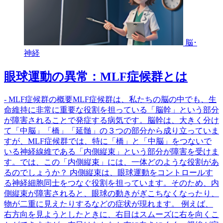
脳･
神経
眼球運動の異常：MLF症候群とは
- MLF症候群の概要MLF症候群は、私たちの脳の中でも、生
命維持に非常に重要な役割を担っている「脳幹」という部分
が障害されることで発症する病気です。脳幹は、大きく分け
て「中脳」「橋」「延髄」の３つの部分から成り立っていま
すが、MLF症候群では、特に「橋」と「中脳」をつないで
いる神経線維である「内側縦束」という部分が障害を受けま
す。では、この「内側縦束」には、一体どのような役割があ
るのでしょうか？ 内側縦束は、眼球運動をコントロールす
る神経細胞同士をつなぐ役割を担っています。そのため、内
側縦束が障害されると、眼球の動きがぎこちなくなったり、
物が二重に見えたりするなどの症状が現れます。 例えば、
右方向を見ようとしたときに、右目はスムーズに右を向くこ