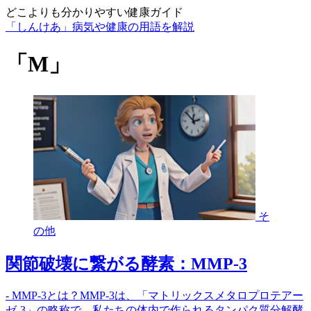
どこよりも分かりやすい健康ガイド
「しんけあ」病気や健康の用語を解説
「M」
そ
の他
関節破壊に繋がる酵素：MMP-3
- MMP-3とは？MMP-3は、「マトリックスメタロプロテアー
ゼ-3」の略称で、私たちの体内で作られるタンパク質分解酵