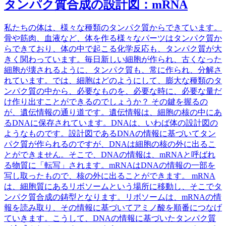
タンパク質合成の設計図：mRNA
私たちの体は、様々な種類のタンパク質からできています。
骨や筋肉、血液など、体を作る様々なパーツはタンパク質か
らできており、体の中で起こる化学反応も、タンパク質が大
きく関わっています。毎日新しい細胞が作られ、古くなった
細胞が壊されるように、タンパク質も、常に作られ、分解さ
れています。では、細胞はどのようにして、膨大な種類のタ
ンパク質の中から、必要なものを、必要な時に、必要な量だ
け作り出すことができるのでしょうか？ その鍵を握るの
が、遺伝情報の通り道です。遺伝情報は、細胞の核の中にあ
るDNAに保存されています。DNAは、いわば体の設計図の
ようなものです。設計図であるDNAの情報に基づいてタン
パク質が作られるのですが、DNAは細胞の核の外に出るこ
とができません。そこで、DNAの情報は、mRNAと呼ばれ
る物質に「転写」されます。mRNAはDNAの情報の一部を
写し取ったもので、核の外に出ることができます。 mRNA
は、細胞質にあるリボソームという場所に移動し、そこでタ
ンパク質合成の鋳型となります。リボソームは、mRNAの情
報を読み取り、その情報に基づいてアミノ酸を順番につなげ
ていきます。こうして、DNAの情報に基づいたタンパク質