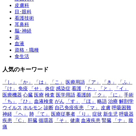
皮膚科
目･眼科
看護技術
耳鼻科
脳･神経
薬
血液
資格・職種
食生活
人気のキーワード
「し」
「か」
「は」
「こ」
医療用語
「ア」
「き」
「ふ」
「け」
免疫
「せ」
炎症
感染症
看護
「た」
「と」
「イ」
医療機器
心臓
医療
検査
医学用語
看護師
「ク」
「に」
手術
「ち」
「ひ」
血液検査
がん
「す」
「ほ」
略語
治療
解剖学
ウイルス
ホルモン
診断
自己免疫疾患
「マ」
皮膚
呼吸困難
神経
「ヘ」
肺
「て」
医療従事者
「り」
症状
新生児
呼吸器
疾患
「C」
肝臓
循環器
「そ」
健康
血液疾患
腎臓
「ナ」
腹
痛