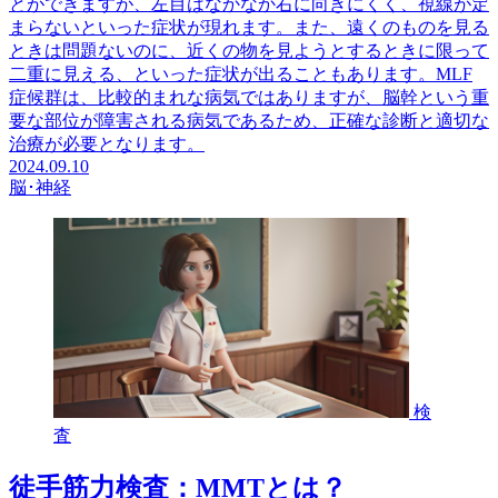
とができますが、左目はなかなか右に向きにくく、視線が定
まらないといった症状が現れます。また、遠くのものを見る
ときは問題ないのに、近くの物を見ようとするときに限って
二重に見える、といった症状が出ることもあります。MLF
症候群は、比較的まれな病気ではありますが、脳幹という重
要な部位が障害される病気であるため、正確な診断と適切な
治療が必要となります。
2024.09.10
脳･神経
検
査
徒手筋力検査：MMTとは？