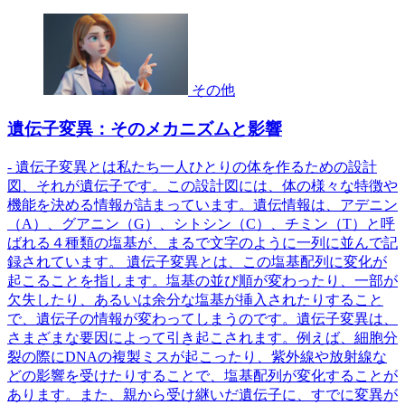
その他
遺伝子変異：そのメカニズムと影響
- 遺伝子変異とは私たち一人ひとりの体を作るための設計
図、それが遺伝子です。この設計図には、体の様々な特徴や
機能を決める情報が詰まっています。遺伝情報は、アデニン
（A）、グアニン（G）、シトシン（C）、チミン（T）と呼
ばれる４種類の塩基が、まるで文字のように一列に並んで記
録されています。 遺伝子変異とは、この塩基配列に変化が
起こることを指します。塩基の並び順が変わったり、一部が
欠失したり、あるいは余分な塩基が挿入されたりすること
で、遺伝子の情報が変わってしまうのです。遺伝子変異は、
さまざまな要因によって引き起こされます。例えば、細胞分
裂の際にDNAの複製ミスが起こったり、紫外線や放射線な
どの影響を受けたりすることで、塩基配列が変化することが
あります。また、親から受け継いだ遺伝子に、すでに変異が