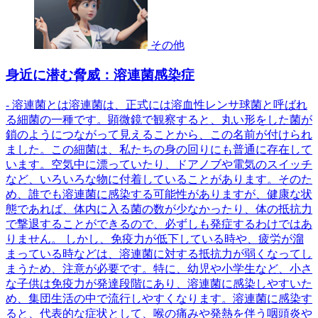
その他
身近に潜む脅威：溶連菌感染症
- 溶連菌とは溶連菌は、正式には溶血性レンサ球菌と呼ばれ
る細菌の一種です。顕微鏡で観察すると、丸い形をした菌が
鎖のようにつながって見えることから、この名前が付けられ
ました。この細菌は、私たちの身の回りにも普通に存在して
います。空気中に漂っていたり、ドアノブや電気のスイッチ
など、いろいろな物に付着していることがあります。そのた
め、誰でも溶連菌に感染する可能性がありますが、健康な状
態であれば、体内に入る菌の数が少なかったり、体の抵抗力
で撃退することができるので、必ずしも発症するわけではあ
りません。 しかし、免疫力が低下している時や、疲労が溜
まっている時などは、溶連菌に対する抵抗力が弱くなってし
まうため、注意が必要です。特に、幼児や小学生など、小さ
な子供は免疫力が発達段階にあり、溶連菌に感染しやすいた
め、集団生活の中で流行しやすくなります。溶連菌に感染す
ると、代表的な症状として、喉の痛みや発熱を伴う咽頭炎や