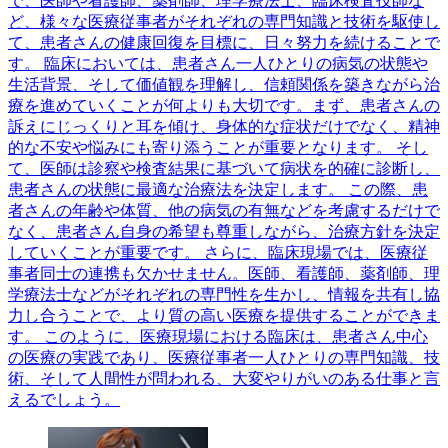
で、医師や看護師、薬剤師、理学療法士、臨床検査技師な
ど、様々な医療従事者がそれぞれの専門知識と技術を駆使し
て、患者さんの健康回復を目標に、日々努力を続けることで
す。 臨床においては、患者さん一人ひとりの病気の状態や
生活背景、そして価値観を理解し、信頼関係を築きながら治
療を進めていくことが何よりも大切です。まず、患者さんの
訴えにじっくりと耳を傾け、身体的な症状だけでなく、精神
的な不安や悩みにも寄り添うことが重要となります。 そし
て、医師は診察や検査結果に基づいて病状を的確に診断し、
患者さんの状態に最適な治療法を決定します。 この際、患
者さんの年齢や体質、他の病気の有無などを考慮するだけで
なく、患者さん自身の希望も尊重しながら、治療方針を決定
していくことが重要です。 さらに、臨床現場では、医療従
事者同士の連携も欠かせません。医師、看護師、薬剤師、理
学療法士などがそれぞれの専門性を生かし、情報を共有し協
力し合うことで、より質の高い医療を提供することができま
す。 このように、医療現場における臨床は、患者さん中心
の医療の実践であり、医療従事者一人ひとりの専門知識、技
術、そして人間性が問われる、大変やりがいのある仕事と言
えるでしょう。