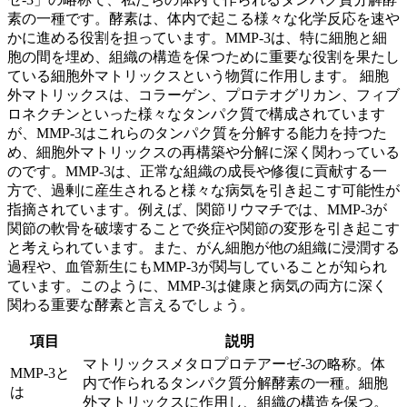
素の一種
です。酵素は、体内で起こる様々な化学反応を速や
かに進める役割を担っています。MMP-3は、特に細胞と細
胞の間を埋め、組織の構造を保つために重要な役割を果たし
ている細胞外マトリックスという物質に作用します。 細胞
外マトリックスは、コラーゲン、プロテオグリカン、フィブ
ロネクチンといった様々なタンパク質で構成されています
が、MMP-3はこれらのタンパク質を分解する能力を持つた
め、
細胞外マトリックスの再構築や分解に深く関わっている
のです。MMP-3は、正常な組織の成長や修復に貢献する一
方で、過剰に産生されると
様々な病気を引き起こす可能性
が
指摘されています。例えば、関節リウマチでは、MMP-3が
関節の軟骨を破壊することで炎症や関節の変形を引き起こす
と考えられています。また、がん細胞が他の組織に浸潤する
過程や、血管新生にもMMP-3が関与していることが知られ
ています。このように、MMP-3は
健康と病気の両方に深く
関わる重要な酵素
と言えるでしょう。
項目
説明
マトリックスメタロプロテアーゼ-3の略称。体
MMP-3と
内で作られるタンパク質分解酵素の一種。細胞
は
外マトリックスに作用し、組織の構造を保つ。