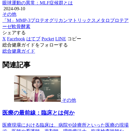
眼球運動の異常：MLF症候群とは
2024-09-10
その他
「M」
MMP-3
プロテオグリカン
マトリックスメタロプロテア
ーゼ
軟骨
酵素
シェアする
X
Facebook
はてブ
Pocket
LINE
コピー
総合健康ガイドをフォローする
総合健康ガイド
関連記事
その他
医療の最前線：臨床とは何か
医療現場における臨床は、病院や診療所といった医療の現場