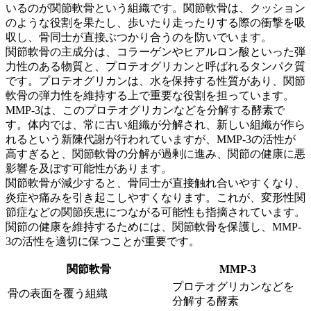
いるのが関節軟骨という組織です。関節軟骨は、クッション
のような役割を果たし、歩いたり走ったりする際の衝撃を吸
収し、骨同士が直接ぶつかり合うのを防いでいます。
関節軟骨の主成分は、コラーゲンやヒアルロン酸といった弾
力性のある物質と、プロテオグリカンと呼ばれるタンパク質
です。
プロテオグリカンは、水を保持する性質があり、関節
軟骨の弾力性を維持する上で重要な役割を担っています。
MMP-3は、このプロテオグリカンなどを分解する酵素で
す。
体内では、常に古い組織が分解され、新しい組織が作ら
れるという新陳代謝が行われていますが、MMP-3の活性が
高すぎると、関節軟骨の分解が過剰に進み、関節の健康に悪
影響を及ぼす可能性があります。
関節軟骨が減少すると、骨同士が直接触れ合いやすくなり、
炎症や痛みを引き起こしやすくなります。
これが、変形性関
節症などの関節疾患につながる可能性も指摘されています。
関節の健康を維持するためには、関節軟骨を保護し、MMP-
3の活性を適切に保つことが重要です。
関節軟骨
MMP-3
プロテオグリカンなどを
骨の表面を覆う組織
分解する酵素