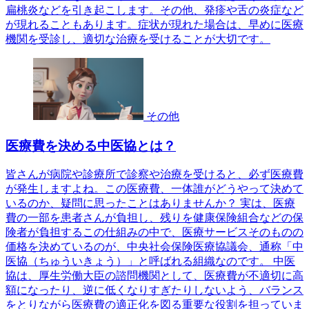
扁桃炎などを引き起こします。その他、発疹や舌の炎症など
が現れることもあります。症状が現れた場合は、早めに医療
機関を受診し、適切な治療を受けることが大切です。
その他
医療費を決める中医協とは？
皆さんが病院や診療所で診察や治療を受けると、必ず医療費
が発生しますよね。この医療費、一体誰がどうやって決めて
いるのか、疑問に思ったことはありませんか？ 実は、医療
費の一部を患者さんが負担し、残りを健康保険組合などの保
険者が負担するこの仕組みの中で、医療サービスそのものの
価格を決めているのが、中央社会保険医療協議会、通称「中
医協（ちゅういきょう）」と呼ばれる組織なのです。 中医
協は、厚生労働大臣の諮問機関として、医療費が不適切に高
額になったり、逆に低くなりすぎたりしないよう、バランス
をとりながら医療費の適正化を図る重要な役割を担っていま