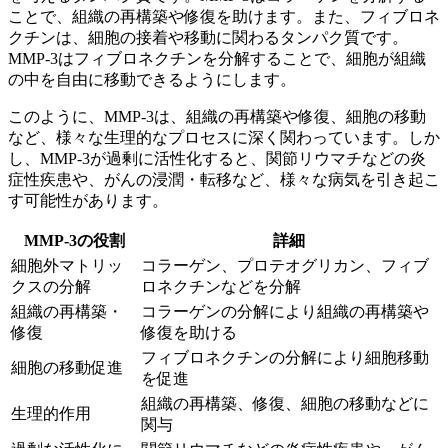
ことで、組織の再構築や修復を助けます。また、フィブロネ
クチンは、細胞の接着や移動に関わるタンパク質です。
MMP-3はフィブロネクチンを分解することで、細胞が組織
の中を自由に移動できるようにします。
このように、MMP-3は、組織の再構築や修復、細胞の移動
など、
様々な生理的なプロセスに深く関わっています
。しか
し、MMP-3が過剰に活性化すると、関節リウマチなどの炎
症性疾患や、がんの浸潤・転移など、様々な病気を引き起こ
す可能性があります。
MMP-3の役割
詳細
細胞外マトリッ
コラーゲン、プロテオグリカン、フィブ
クスの分解
ロネクチンなどを分解
組織の再構築・
コラーゲンの分解により組織の再構築や
修復
修復を助ける
フィブロネクチンの分解により細胞移動
細胞の移動促進
を促進
組織の再構築、修復、細胞の移動などに
生理的作用
関与