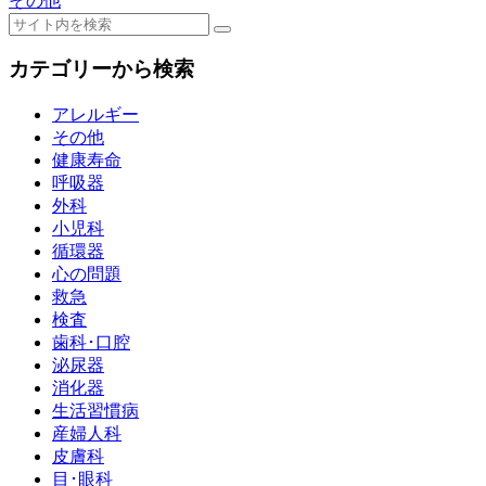
その他
カテゴリーから検索
アレルギー
その他
健康寿命
呼吸器
外科
小児科
循環器
心の問題
救急
検査
歯科･口腔
泌尿器
消化器
生活習慣病
産婦人科
皮膚科
目･眼科