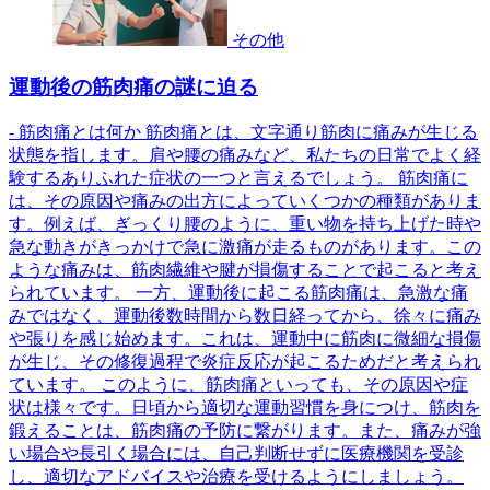
その他
運動後の筋肉痛の謎に迫る
- 筋肉痛とは何か 筋肉痛とは、文字通り筋肉に痛みが生じる
状態を指します。肩や腰の痛みなど、私たちの日常でよく経
験するありふれた症状の一つと言えるでしょう。 筋肉痛に
は、その原因や痛みの出方によっていくつかの種類がありま
す。例えば、ぎっくり腰のように、重い物を持ち上げた時や
急な動きがきっかけで急に激痛が走るものがあります。この
ような痛みは、筋肉繊維や腱が損傷することで起こると考え
られています。 一方、運動後に起こる筋肉痛は、急激な痛
みではなく、運動後数時間から数日経ってから、徐々に痛み
や張りを感じ始めます。これは、運動中に筋肉に微細な損傷
が生じ、その修復過程で炎症反応が起こるためだと考えられ
ています。 このように、筋肉痛といっても、その原因や症
状は様々です。日頃から適切な運動習慣を身につけ、筋肉を
鍛えることは、筋肉痛の予防に繋がります。また、痛みが強
い場合や長引く場合には、自己判断せずに医療機関を受診
し、適切なアドバイスや治療を受けるようにしましょう。