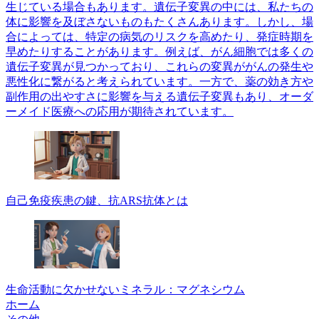
生じている場合もあります。遺伝子変異の中には、私たちの
体に影響を及ぼさないものもたくさんあります。しかし、場
合によっては、特定の病気のリスクを高めたり、発症時期を
早めたりすることがあります。例えば、がん細胞では多くの
遺伝子変異が見つかっており、これらの変異ががんの発生や
悪性化に繋がると考えられています。一方で、薬の効き方や
副作用の出やすさに影響を与える遺伝子変異もあり、オーダ
ーメイド医療への応用が期待されています。
自己免疫疾患の鍵、抗ARS抗体とは
生命活動に欠かせないミネラル：マグネシウム
ホーム