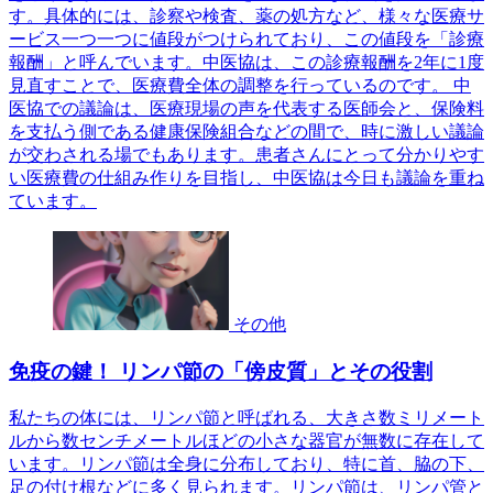
す。具体的には、診察や検査、薬の処方など、様々な医療サ
ービス一つ一つに値段がつけられており、この値段を「診療
報酬」と呼んでいます。中医協は、この診療報酬を2年に1度
見直すことで、医療費全体の調整を行っているのです。 中
医協での議論は、医療現場の声を代表する医師会と、保険料
を支払う側である健康保険組合などの間で、時に激しい議論
が交わされる場でもあります。患者さんにとって分かりやす
い医療費の仕組み作りを目指し、中医協は今日も議論を重ね
ています。
その他
免疫の鍵！ リンパ節の「傍皮質」とその役割
私たちの体には、リンパ節と呼ばれる、大きさ数ミリメート
ルから数センチメートルほどの小さな器官が無数に存在して
います。リンパ節は全身に分布しており、特に首、脇の下、
足の付け根などに多く見られます。リンパ節は、リンパ管と