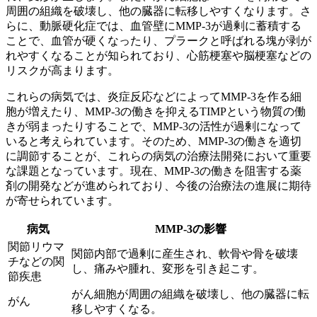
周囲の組織を破壊し、他の臓器に転移しやすくなります。さ
らに、動脈硬化症では、血管壁にMMP-3が過剰に蓄積する
ことで、血管が硬くなったり、プラークと呼ばれる塊が剥が
れやすくなることが知られており、心筋梗塞や脳梗塞などの
リスクが高まります。
これらの病気では、炎症反応などによってMMP-3を作る細
胞が増えたり、MMP-3の働きを抑えるTIMPという物質の働
きが弱まったりすることで、MMP-3の活性が過剰になって
いると考えられています。そのため、
MMP-3の働きを適切
に調節することが、これらの病気の治療法開発において重要
な課題となっています。
現在、MMP-3の働きを阻害する薬
剤の開発などが進められており、今後の治療法の進展に期待
が寄せられています。
病気
MMP-3の影響
関節リウマ
関節内部で過剰に産生され、軟骨や骨を破壊
チなどの関
し、痛みや腫れ、変形を引き起こす。
節疾患
がん細胞が周囲の組織を破壊し、他の臓器に転
がん
移しやすくなる。