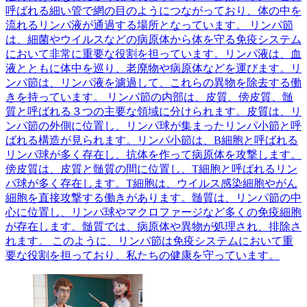
呼ばれる細い管で網の目のようにつながっており、体の中を
流れるリンパ液が通過する場所となっています。 リンパ節
は、細菌やウイルスなどの病原体から体を守る免疫システム
において非常に重要な役割を担っています。リンパ液は、血
液とともに体中を巡り、老廃物や病原体などを運びます。リ
ンパ節は、リンパ液を濾過して、これらの異物を除去する働
きを持っています。 リンパ節の内部は、皮質、傍皮質、髄
質と呼ばれる３つの主要な領域に分けられます。皮質は、リ
ンパ節の外側に位置し、リンパ球が集まったリンパ小節と呼
ばれる構造が見られます。リンパ小節は、B細胞と呼ばれる
リンパ球が多く存在し、抗体を作って病原体を攻撃します。
傍皮質は、皮質と髄質の間に位置し、T細胞と呼ばれるリン
パ球が多く存在します。T細胞は、ウイルス感染細胞やがん
細胞を直接攻撃する働きがあります。髄質は、リンパ節の中
心に位置し、リンパ球やマクロファージなど多くの免疫細胞
が存在します。髄質では、病原体や異物が処理され、排除さ
れます。 このように、リンパ節は免疫システムにおいて重
要な役割を担っており、私たちの健康を守っています。