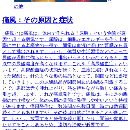
そ
の他
痛風：その原因と症状
- 痛風とは痛風は、体内で作られる「尿酸」という物質が原
因で起こる病気です。尿酸は、細胞がエネルギーを作り出す
際に生じる老廃物の一種で、通常は血液に溶けて腎臓から尿
として排出されます。しかし、体質や生活習慣などによって
尿酸が過剰に作られたり、排出がうまくいかなくなると、血
液中の尿酸濃度が高くなります。これを「高尿酸血症」とい
います。高尿酸血症の状態が続くと、血液に溶けきれなくな
った尿酸は、針のような形の結晶となって、関節などに蓄積
していきます。この尿酸結晶が関節周辺の組織を刺激するこ
とで、患部は赤く腫れ上がり、熱を持ちながら激しい痛みを
引き起こします。これが痛風発作です。痛風は、主に足の親
指の付け根など、体の末梢の関節に発症しやすいという特徴
があります。痛風発作は、数時間から数日間、時には数週間
続くこともありますが、その後は自然に治まることが多いで
す。しかし、放置すると発作を繰り返したり、関節が変形し
たりすることもあるため、適切な治療が必要です。