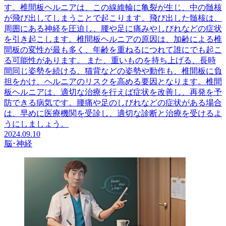
す。椎間板ヘルニアは、この線維輪に亀裂が生じ、中の髄核
が飛び出してしまうことで起こります。飛び出した髄核は、
周囲にある神経を圧迫し、腰や足に痛みやしびれなどの症状
を引き起こします。椎間板ヘルニアの原因は、加齢による椎
間板の変性が最も多く、年齢を重ねるにつれて誰にでも起こ
る可能性があります。 また、重いものを持ち上げる、長時
間同じ姿勢を続ける、猫背などの姿勢や動作も、椎間板に負
担をかけ、ヘルニアのリスクを高める要因となります。椎間
板ヘルニアは、適切な治療を行えば症状を改善し、再発を予
防できる病気です。腰痛や足のしびれなどの症状がある場合
は、早めに医療機関を受診し、適切な診断と治療を受けるよ
うにしましょう。
2024.09.10
脳･神経