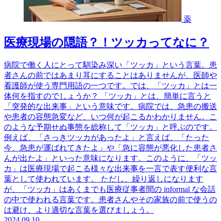
薬
医療現場の隠語？！ツッカってなに？
病院で働く人にとって馴染み深い「ツッカ」という言葉。患
者さんの前ではあまり耳にすることはありませんが、医師や
看護師が使う専門用語の一つです。では、「ツッカ」とは一
体何を指すのでしょうか？ 「ツッカ」とは、簡単に言うと
「突発的な出来事」という意味です。病院では、急患の搬送
や患者の容態急変など、いつ何が起こるかわかりません。こ
のような予期せぬ事態を総称して「ツッカ」と呼ぶのです。
例えば、「さっきツッカがあったよ」と言えば、「たった
今、急患が運ばれてきたよ」や「急に容態が悪化した患者さ
んが出たよ」といった意味になります。このように、「ツッ
カ」は医療現場で起こる様々な出来事を一言で表す便利な言
葉として使われています。 ただし、繰り返しになります
が、「ツッカ」はあくまでも医療従事者間の informal な会話
の中で使われる言葉です。患者さんやその家族の前で使うの
は避け、より適切な言葉を選びましょう。
2024.09.10