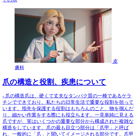
皮
膚科
爪の構造と役割、疾患について
- 爪の構造爪は、硬くて丈夫なタンパク質の一種であるケラ
チンでできており、私たちの日常生活で重要な役割を担って
います。指先を保護する役割はもちろんのこと、物を掴んだ
り、細かい作業をする際にも役立ちます。一見単純に見える
爪ですが、実はいくつかの重要な部分から構成された複雑な
構造をしています。爪の最も目立つ部分は「爪甲」と呼ば
れ、一般的に「爪」と聞いてイメージされる部分です。爪甲