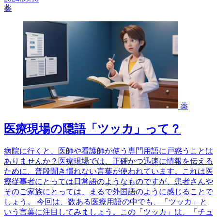
薬
薬
医療現場の隠語「ツッカ」って？
病院に行くと、医師や看護師が使う専門用語に戸惑うことは
ありませんか？医療現場では、正確かつ迅速に情報を伝える
ために、普段聞き慣れない言葉が使われています。これは医
療従事者にとっては日常語のようなものですが、患者さんや
そのご家族にとっては、まるで外国語のように感じることで
しょう。 今回は、数ある医療用語の中でも、「ツッカ」と
いう言葉に注目してみましょう。この「ツッカ」は、「チュ