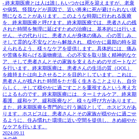
- 終末期医療とは人は誰しもいつかは死を迎えますが、老衰
や病気、怪我などが原因で、近い将来に死が避けられない状
態になることがあります。このような時期に行われる医療
を、終末期医療と呼びます。終末期医療では、患者さんの残
された時間を無理に延ばすための治療は、基本的には行いま
せん。その代わりに、患者さんが身体の痛み、心の苦しみ、
そして霊的な不安などから解放され、穏やかに最期の時を迎
えられるよう、様々なケアを提供します。具体的には、痛み
や苦痛を和らげる薬物療法、心の不安を取り除く精神的なケ
ア、そして患者さんとその家族を支えるためのサポートなど
を行います。終末期医療は、患者さんの生活の質（QOL）
を維持または向上させることを目的としています。これは、
患者さんが残された時間をただ長く生きることよりも、自分
らしく、そして穏やかに過ごすことを重視するという考え方
によるものです。終末期医療には、ターミナルケア、終末期
看護、緩和ケア、緩和医療など、様々な呼び方があります。
また、終末期医療を専門的に行う施設として、ホスピスがあ
ります。ホスピスは、患者さんとその家族が穏やかに過ごせ
るように、住み慣れた環境に近い空間を提供し、きめ細やか
なケアを行います。
2024.09.11
その他