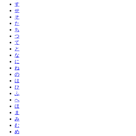
す
せ
そ
た
ち
つ
て
と
な
に
ね
の
は
ひ
ふ
へ
ほ
ま
み
む
め