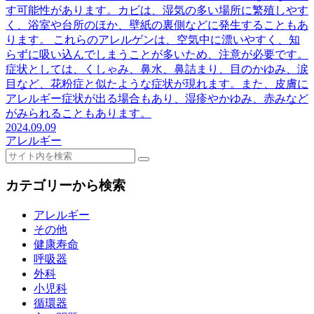
す可能性があります。カビは、湿気の多い場所に繁殖しやす
く、浴室や台所のほか、壁紙の裏側などに発生することもあ
ります。 これらのアレルゲンは、空気中に漂いやすく、知
らずに吸い込んでしまうことが多いため、注意が必要です。
症状としては、くしゃみ、鼻水、鼻詰まり、目のかゆみ、涙
目など、花粉症と似たような症状が現れます。また、皮膚に
アレルギー症状が出る場合もあり、湿疹やかゆみ、赤みなど
がみられることもあります。
2024.09.09
アレルギー
カテゴリーから検索
アレルギー
その他
健康寿命
呼吸器
外科
小児科
循環器