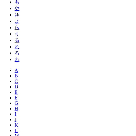
も
や
ゆ
よ
ら
り
る
れ
ろ
わ
A
B
C
D
E
F
G
H
I
J
K
L
M