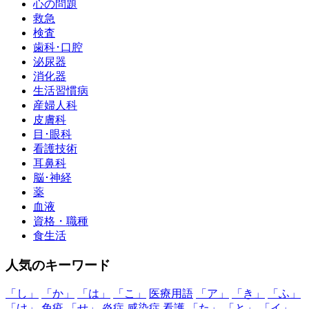
心の問題
救急
検査
歯科･口腔
泌尿器
消化器
生活習慣病
産婦人科
皮膚科
目･眼科
看護技術
耳鼻科
脳･神経
薬
血液
資格・職種
食生活
人気のキーワード
「し」
「か」
「は」
「こ」
医療用語
「ア」
「き」
「ふ」
「け」
免疫
「せ」
炎症
感染症
看護
「た」
「と」
「イ」