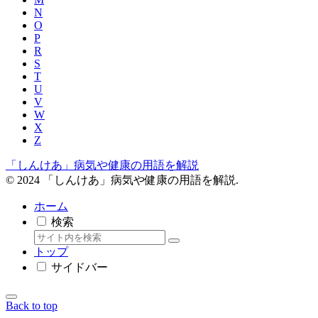
N
O
P
R
S
T
U
V
W
X
Z
「しんけあ」病気や健康の用語を解説
© 2024 「しんけあ」病気や健康の用語を解説.
ホーム
検索
トップ
サイドバー
Back to top