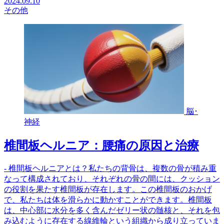
2024.09.10
その他
脳･
神経
椎間板ヘルニア：腰痛の原因と治療
- 椎間板ヘルニアとは？私たちの背骨は、複数の骨が積み重
なって構成されており、それぞれの骨の間には、クッション
の役割を果たす椎間板が存在します。この椎間板のおかげ
で、私たちは体を滑らかに動かすことができます。椎間板
は、中心部に水分を多く含んだゼリー状の髄核と、それを包
み込むように存在する線維輪という組織から成り立っていま