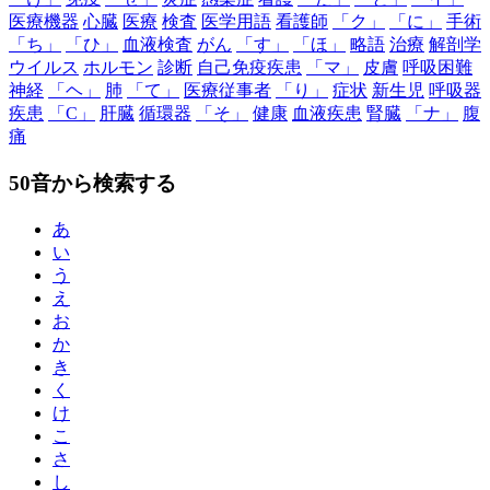
医療機器
心臓
医療
検査
医学用語
看護師
「ク」
「に」
手術
「ち」
「ひ」
血液検査
がん
「す」
「ほ」
略語
治療
解剖学
ウイルス
ホルモン
診断
自己免疫疾患
「マ」
皮膚
呼吸困難
神経
「ヘ」
肺
「て」
医療従事者
「り」
症状
新生児
呼吸器
疾患
「C」
肝臓
循環器
「そ」
健康
血液疾患
腎臓
「ナ」
腹
痛
50音から検索する
あ
い
う
え
お
か
き
く
け
こ
さ
し