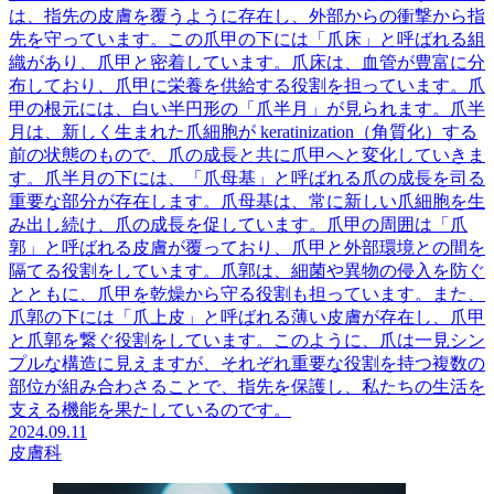
は、指先の皮膚を覆うように存在し、外部からの衝撃から指
先を守っています。この爪甲の下には「爪床」と呼ばれる組
織があり、爪甲と密着しています。爪床は、血管が豊富に分
布しており、爪甲に栄養を供給する役割を担っています。爪
甲の根元には、白い半円形の「爪半月」が見られます。爪半
月は、新しく生まれた爪細胞が keratinization（角質化）する
前の状態のもので、爪の成長と共に爪甲へと変化していきま
す。爪半月の下には、「爪母基」と呼ばれる爪の成長を司る
重要な部分が存在します。爪母基は、常に新しい爪細胞を生
み出し続け、爪の成長を促しています。爪甲の周囲は「爪
郭」と呼ばれる皮膚が覆っており、爪甲と外部環境との間を
隔てる役割をしています。爪郭は、細菌や異物の侵入を防ぐ
とともに、爪甲を乾燥から守る役割も担っています。また、
爪郭の下には「爪上皮」と呼ばれる薄い皮膚が存在し、爪甲
と爪郭を繋ぐ役割をしています。このように、爪は一見シン
プルな構造に見えますが、それぞれ重要な役割を持つ複数の
部位が組み合わさることで、指先を保護し、私たちの生活を
支える機能を果たしているのです。
2024.09.11
皮膚科