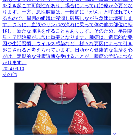
を引き起こす可能性があり、場合によっては治療が必要とな
ります。一方、悪性腫瘍は、一般的に「がん」と呼ばれてい
るもので、周囲の組織に浸潤し破壊しながら急速に増殖しま
す。さらに、血液やリンパの流れに乗って体の他の部位に転
移し、新たな腫瘍を作ることもあります。そのため、早期発
見・早期治療が非常に重要となります。腫瘍は、遺伝的な要
因や生活習慣、ウイルス感染など、様々な要因によって引き
起こされると考えられています。日頃から健康的な生活を心
がけ、定期的な健康診断を受けることが、腫瘍の予防につな
がります。
2024.09.10
その他