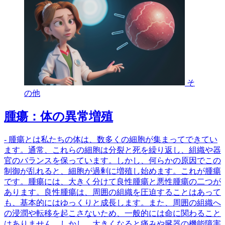
そ
の他
腫瘍：体の異常増殖
- 腫瘍とは私たちの体は、数多くの細胞が集まってできてい
ます。通常、これらの細胞は分裂と死を繰り返し、組織や器
官のバランスを保っています。しかし、何らかの原因でこの
制御が乱れると、細胞が過剰に増殖し始めます。これが腫瘍
です。腫瘍には、大きく分けて良性腫瘍と悪性腫瘍の二つが
あります。良性腫瘍は、周囲の組織を圧迫することはあって
も、基本的にはゆっくりと成長します。また、周囲の組織へ
の浸潤や転移を起こさないため、一般的には命に関わること
はありません。しかし、大きくなると痛みや臓器の機能障害