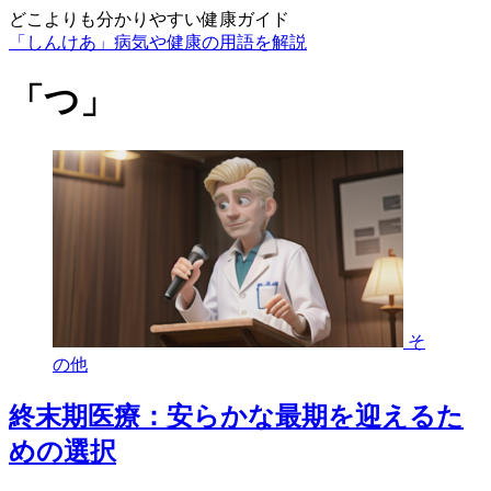
どこよりも分かりやすい健康ガイド
「しんけあ」病気や健康の用語を解説
「つ」
そ
の他
終末期医療：安らかな最期を迎えるた
めの選択