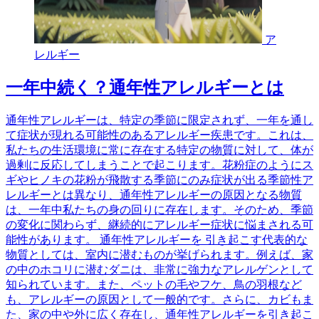
ア
レルギー
一年中続く？通年性アレルギーとは
通年性アレルギーは、特定の季節に限定されず、一年を通し
て症状が現れる可能性のあるアレルギー疾患です。これは、
私たちの生活環境に常に存在する特定の物質に対して、体が
過剰に反応してしまうことで起こります。花粉症のようにス
ギやヒノキの花粉が飛散する季節にのみ症状が出る季節性ア
レルギーとは異なり、通年性アレルギーの原因となる物質
は、一年中私たちの身の回りに存在します。そのため、季節
の変化に関わらず、継続的にアレルギー症状に悩まされる可
能性があります。 通年性アレルギーを 引き起こす代表的な
物質としては、室内に潜むものが挙げられます。例えば、家
の中のホコリに潜むダニは、非常に強力なアレルゲンとして
知られています。また、ペットの毛やフケ、鳥の羽根など
も、アレルギーの原因として一般的です。さらに、カビもま
た、家の中や外に広く存在し、通年性アレルギーを引き起こ