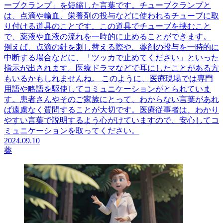
ーブクランプ」を短縮した言葉です。チューブクランプと
は、点滴や輸血、栄養剤の投与などに使われるチューブに取
り付ける道具のことです。この道具でチューブを挟むこと
で、薬液や血液の流れを一時的に止めることができます。
例えば、点滴の針を刺し替える際や、薬剤の投与を一時的に
中断する場合などに、「ツッカで止めてください」といった
指示が出されます。医療ドラマなどで耳にしたことがある方
もいるかもしれませんね。 このように、医療現場では専門
用語や略語を駆使してコミュニケーションがとられていま
す。患者さんやそのご家族にとって、わからない言葉があれ
ば遠慮なく質問することが大切です。医療従事者は、わかり
やすい言葉で説明するよう心がけていますので、安心してコ
ミュニケーションを取ってください。
2024.09.10
薬