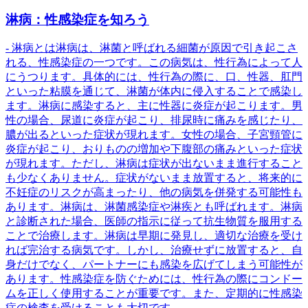
淋病：性感染症を知ろう
- 淋病とは淋病は、淋菌と呼ばれる細菌が原因で引き起こさ
れる、性感染症の一つです。この病気は、性行為によって人
にうつります。具体的には、性行為の際に、口、性器、肛門
といった粘膜を通じて、淋菌が体内に侵入することで感染し
ます。淋病に感染すると、主に性器に炎症が起こります。男
性の場合、尿道に炎症が起こり、排尿時に痛みを感じたり、
膿が出るといった症状が現れます。女性の場合、子宮頸管に
炎症が起こり、おりものの増加や下腹部の痛みといった症状
が現れます。ただし、淋病は症状が出ないまま進行すること
も少なくありません。症状がないまま放置すると、将来的に
不妊症のリスクが高まったり、他の病気を併発する可能性も
あります。淋病は、淋菌感染症や淋疾とも呼ばれます。淋病
と診断された場合、医師の指示に従って抗生物質を服用する
ことで治療します。淋病は早期に発見し、適切な治療を受け
れば完治する病気です。しかし、治療せずに放置すると、自
身だけでなく、パートナーにも感染を広げてしまう可能性が
あります。性感染症を防ぐためには、性行為の際にコンドー
ムを正しく使用することが重要です。また、定期的に性感染
症の検査を受けることも大切です。