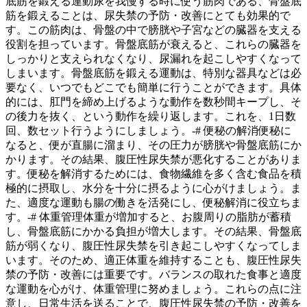
底筋を鍛える運動尿を我慢する時に使う筋肉である、骨盤底
筋を鍛えることは、尿失禁の予防・改善にとても効果的で
す。この筋肉は、骨盤の中で膀胱や子宮などの臓器を支える
役割を担っています。骨盤底筋が衰えると、これらの臓器を
しっかりと支えられなくなり、尿漏れを起こしやすくなって
しまいます。骨盤底筋を鍛える運動は、特別な器具などは必
要なく、
いつでもどこでも簡単に行うことができます
。具体
的には、肛門を締め上げるような動作を数秒間キープし、そ
の後力を抜く、という動作を繰り返します。これを、1日数
回、数セット行うようにしましょう。-# 便秘の解消便秘に
なると、便が直腸に溜まり、その圧力が膀胱や骨盤底筋にか
かります。その結果、
腹圧性尿失禁が悪化
することがありま
す。便秘を解消するためには、食物繊維を多く含む食品を積
極的に摂取し、水分を十分に摂るように心がけましょう。ま
た、適度な運動も腸の働きを活発にし、便秘解消に役立ちま
す。-# 体重管理体重が増加すると、お腹周りの脂肪が蓄積
し、骨盤底筋にかかる負担が増大します。その結果、骨盤底
筋が弱くなり、腹圧性尿失禁を引き起こしやすくなってしま
います。そのため、
適正体重を維持
することも、腹圧性尿失
禁の予防・改善には重要です。バランスの取れた食事と適度
な運動を心がけ、体重管理に努めましょう。これらの点に注
意し、日常生活を送ることで、腹圧性尿失禁の予防・改善を