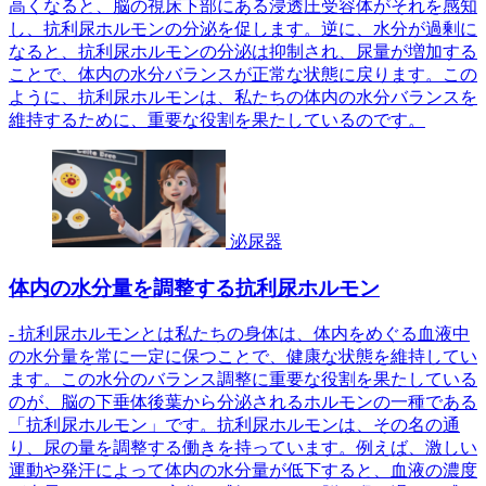
高くなると、脳の視床下部にある浸透圧受容体がそれを感知
し、抗利尿ホルモンの分泌を促します。逆に、水分が過剰に
なると、抗利尿ホルモンの分泌は抑制され、尿量が増加する
ことで、体内の水分バランスが正常な状態に戻ります。この
ように、抗利尿ホルモンは、私たちの体内の水分バランスを
維持するために、重要な役割を果たしているのです。
泌尿器
体内の水分量を調整する抗利尿ホルモン
- 抗利尿ホルモンとは私たちの身体は、体内をめぐる血液中
の水分量を常に一定に保つことで、健康な状態を維持してい
ます。この水分のバランス調整に重要な役割を果たしている
のが、脳の下垂体後葉から分泌されるホルモンの一種である
「抗利尿ホルモン」です。抗利尿ホルモンは、その名の通
り、尿の量を調整する働きを持っています。例えば、激しい
運動や発汗によって体内の水分量が低下すると、血液の濃度