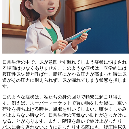
日常生活の中で、
尿が意図せず漏れてしまう
症状に悩まされ
る場面は少なくありません。このような症状は、医学的には
腹圧性尿失禁と呼ばれ、
膀胱にかかる圧力が高まった時に尿
道がその圧力に耐えられず、尿が漏れてしまう
状態を指しま
す。
このような症状は、私たちの身の回りで頻繁に起こり得ま
す。例えば、
スーパーマーケットで買い物をした後に、重い
荷物を持ち上げる
時や、
風邪を引いてしまい、咳やくしゃみ
が止まらない
時など、日常生活の何気ない動作がきっかけに
なることがあります。また、
階段を急いで駆け上がったり、
バスに乗り遅れないように走ったり
する際にも、腹圧性尿失