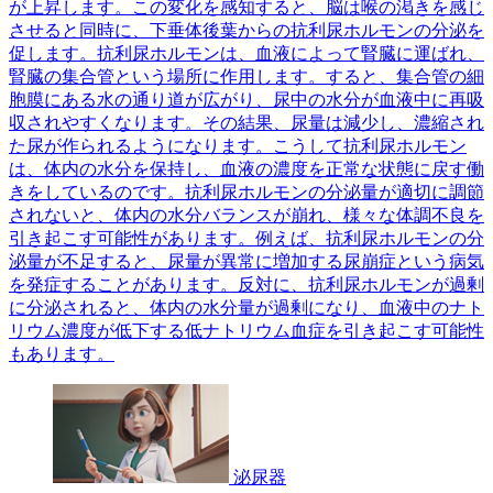
が上昇します。この変化を感知すると、脳は喉の渇きを感じ
させると同時に、下垂体後葉からの抗利尿ホルモンの分泌を
促します。抗利尿ホルモンは、血液によって腎臓に運ばれ、
腎臓の集合管という場所に作用します。すると、集合管の細
胞膜にある水の通り道が広がり、尿中の水分が血液中に再吸
収されやすくなります。その結果、尿量は減少し、濃縮され
た尿が作られるようになります。こうして抗利尿ホルモン
は、体内の水分を保持し、血液の濃度を正常な状態に戻す働
きをしているのです。抗利尿ホルモンの分泌量が適切に調節
されないと、体内の水分バランスが崩れ、様々な体調不良を
引き起こす可能性があります。例えば、抗利尿ホルモンの分
泌量が不足すると、尿量が異常に増加する尿崩症という病気
を発症することがあります。反対に、抗利尿ホルモンが過剰
に分泌されると、体内の水分量が過剰になり、血液中のナト
リウム濃度が低下する低ナトリウム血症を引き起こす可能性
もあります。
泌尿器