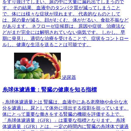
をすり抜けてしまい、尿の中に大量に漏れ出てしまうので
す。 その結果、血液中のタンパク質が減ってしまうこと
で、体には様々な症状が現れます。 代表的なものとして
は、尿の量が減る、顔がむくむ、体がだるい、食欲不振など
があります。 ネフローゼ症候群は、原因や症状、治療法な
どがまだ完全には解明されていない病気です。 しかし、早
期に発見し、適切な治療を受けることで、症状をコントロー
ルし、健康な生活を送ることは可能です。
泌尿器
糸球体濾過量：腎臓の健康を知る指標
- 糸球体濾過量とは 腎臓は、血液中にある老廃物や余分な水
分を濾過し、尿として体外に排出する役割を担っています。
体にとって重要な働きをする腎臓の機能を評価する上で、
「糸球体濾過量（GFR）」は重要な指標となります。 糸球
体濾過量（GFR）とは、一定の時間内に腎臓の糸球体で濾過