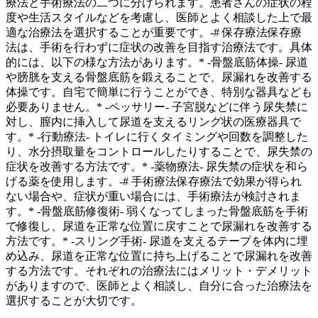
療法と手術療法の二つに分けられます。
患者さんの症状の程
度や生活スタイルなどを考慮し、医師とよく相談した上で最
適な治療法を選択することが重要です。-# 保存療法保存療
法は、手術を行わずに症状の改善を目指す治療法です。具体
的には、以下の様な方法があります。* -骨盤底筋体操- 尿道
や膀胱を支える骨盤底筋を鍛えることで、尿漏れを改善する
体操です。自宅で簡単に行うことができ、特別な器具なども
必要ありません。* -ペッサリー- 子宮脱などに伴う尿失禁に
対し、膣内に挿入して尿道を支えるリング状の医療器具で
す。* -行動療法- トイレに行くタイミングや回数を調整した
り、水分摂取量をコントロールしたりすることで、尿失禁の
症状を改善する方法です。* -薬物療法- 尿失禁の症状を和ら
げる薬を使用します。-# 手術療法
保存療法で効果が得られ
ない場合や、症状が重い場合には、手術療法が検討されま
す。
* -骨盤底筋修復術- 弱くなってしまった骨盤底筋を手術
で修復し、尿道を正常な位置に戻すことで尿漏れを改善する
方法です。* -スリング手術- 尿道を支えるテープを体内に埋
め込み、尿道を正常な位置に持ち上げることで尿漏れを改善
する方法です。それぞれの治療法にはメリット・デメリット
がありますので、医師とよく相談し、自分に合った治療法を
選択することが大切です。