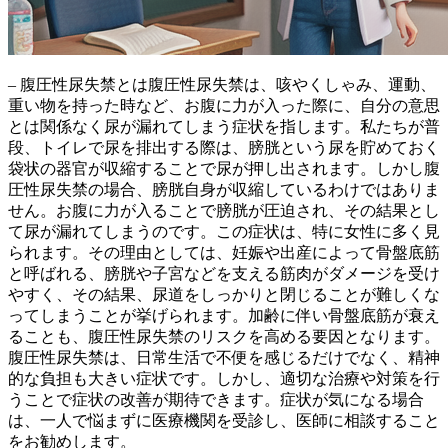
– 腹圧性尿失禁とは
腹圧性尿失禁は、咳やくしゃみ、運動、
重い物を持った時など、お腹に力が入った際に、自分の意思
とは関係なく尿が漏れてしまう症状
を指します。私たちが普
段、トイレで尿を排出する際は、膀胱という尿を貯めておく
袋状の器官が収縮することで尿が押し出されます。しかし腹
圧性尿失禁の場合、膀胱自身が収縮しているわけではありま
せん。お腹に力が入ることで膀胱が圧迫され、その結果とし
て尿が漏れてしまうのです。この症状は、特に女性に多く見
られます。その理由としては、妊娠や出産によって骨盤底筋
と呼ばれる、膀胱や子宮などを支える筋肉がダメージを受け
やすく、その結果、尿道をしっかりと閉じることが難しくな
ってしまうことが挙げられます。加齢に伴い骨盤底筋が衰え
ることも、腹圧性尿失禁のリスクを高める要因となります。
腹圧性尿失禁は、日常生活で不便を感じるだけでなく、精神
的な負担も大きい症状
です。しかし、適切な治療や対策を行
うことで症状の改善が期待できます。症状が気になる場合
は、一人で悩まずに医療機関を受診し、医師に相談すること
をお勧めします。