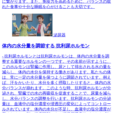
に繋がります。また、免疫力を高めるために、バランスの取
れた食事や十分な睡眠を心がけることも大切です。
泌尿器
体内の水分量を調節する 抗利尿ホルモン
- 抗利尿ホルモンとは抗利尿ホルモンは、体内の水分量を調
整する重要なホルモンの一つです。その名前が示すように、
このホルモンは腎臓に作用し、尿として排出される水の量を
減らし、体内の水分を保持する働きがあります。私たちの体
は、常に一定の水分量を保つように調節されています。例え
ば、汗をかいたり、水分を多く摂取したりすると、体内の水
分バランスが崩れます。このような時、抗利尿ホルモンが分
泌され、腎臓での水の再吸収を促進することで、尿量を減ら
し、水分バランスの調整を行います。抗利尿ホルモンの分泌
量は、血液中の塩分濃度や浸透圧の変化によってコントロー
ルされています。体内の水分が不足し、血液中の塩分濃度が