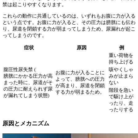
禁は起こりやすくなります。
これらの動作に共通しているのは、いずれも
お腹に力が入る
という点です。お腹に力が入ると、その圧力は膀胱にも伝わ
り、尿道を閉鎖する力が弱まってしまうため、尿漏れが起こ
ってしまうのです。
症状
原因
例
重い荷物を
持ち上げる
腹圧性尿失禁 (
咳やくしゃ
お腹に力が入ることに
膀胱にかかる圧力が高
みが止まら
よって、膀胱への圧力
まった時に、尿道がそ
ない
が高まり、尿道を閉鎖
の圧力に耐えられず尿
階段を急い
する力が弱まるため。
が漏れてしまう状態)
で駆け上が
ったり、走
ったりする
原因とメカニズム