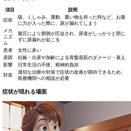
項目
説明
咳、くしゃみ、運動、重い物を持った時など、お腹
症状
に力が入った際に、尿が漏れてしまう
メカ
腹圧により膀胱が圧迫され、尿道がしっかりと閉じ
ニズ
ずに尿漏れが起こる
ム
患者
女性に多い
原因
妊娠・出産や加齢による骨盤底筋のダメージ・衰え
影響
日常生活の不便、精神的負担
適切な治療や対策で症状の改善が期待できるため、
対策
医療機関への相談が必要
症状が現れる場面