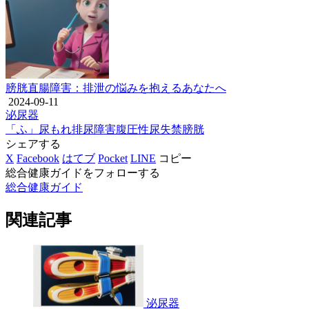
膀胱直腸障害：排泄の悩みを抱えるあなたへ
2024-09-11
泌尿器
「ふ」
尿もれ
排尿障害
腹圧性尿失禁
膀胱
シェアする
X
Facebook
はてブ
Pocket
LINE
コピー
総合健康ガイドをフォローする
総合健康ガイド
関連記事
泌尿器