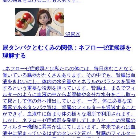
泌尿器
尿タンパクとむくみの関係：ネフローゼ症候群を
理解する
- ネフローゼ症候群とは私たちの体には、毎日休むことなく
働いている臓器がたくさんあります。その中でも、腎臓は血
液をきれいにし、体内の水分量やミネラルのバランスを調整
するという重要な役割を担っています。腎臓は、まるでフィ
ルターのように血液の中から老廃物や余分な水分をこし取っ
て尿として体の外へ排出しています。 一方、体に必要な栄
養素であるタンパク質は、腎臓のフィルターを通過すること
ができず、血液中に留まり体の様々な場所で利用されます。
しかし、ネフローゼ症候群を発症してしまうと、この腎臓の
フィルター機能に異常が生じてしまいます。本来であれば血
液中に留まっているはずのタンパク質が、腎臓のフィルター