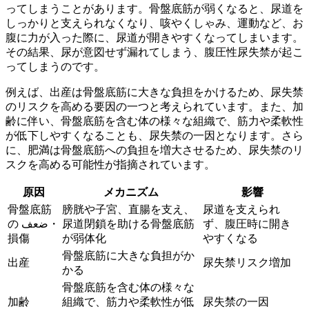
ってしまうことがあります。骨盤底筋が弱くなると、
尿道を
しっかりと支えられなくなり、咳やくしゃみ、運動など、お
腹に力が入った際
に、尿道が開きやすくなってしまいます。
その結果、尿が意図せず漏れてしまう、腹圧性尿失禁が起こ
ってしまうのです。
例えば、出産は骨盤底筋に大きな負担をかけるため、尿失禁
のリスクを高める要因の一つと考えられています。また、加
齢に伴い、骨盤底筋を含む体の様々な組織で、筋力や柔軟性
が低下しやすくなることも、尿失禁の一因となります。さら
に、肥満は骨盤底筋への負担を増大させるため、尿失禁のリ
スクを高める可能性が指摘されています。
原因
メカニズム
影響
骨盤底筋
膀胱や子宮、直腸を支え、
尿道を支えられ
の ضعف・
尿道閉鎖を助ける骨盤底筋
ず、腹圧時に開き
損傷
が弱体化
やすくなる
骨盤底筋に大きな負担がか
出産
尿失禁リスク増加
かる
骨盤底筋を含む体の様々な
加齢
組織で、筋力や柔軟性が低
尿失禁の一因