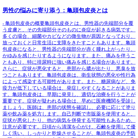
男性の悩みに寄り添う：亀頭包皮炎とは
- 亀頭包皮炎の概要亀頭包皮炎とは、男性器の先端部分を覆
う皮膚と、その先端部分そのものに炎症が起きる病気です。
多くの場合、細菌やカビなどの微生物が原因となっており、
放っておくと日常生活に支障をきたすこともあります。亀頭
包皮炎になると、男性器の先端部分が赤く腫れ上がったり、
かゆみを感じたりするようになります。また、痛みを伴うこ
ともあり、特に排尿時に強い痛みを感じる場合があります。
さらに、症状が悪化すると、患部から膿が出たり、悪臭を放
つこともあります。亀頭包皮炎は、衛生状態の悪化や性行為
によって感染する可能性があります。また、糖尿病など、免
疫力が低下している場合は、発症しやすくなることがありま
す。亀頭包皮炎は、早期に発見し、適切な治療を行うことが
重要です。症状が疑われる場合は、早めに医療機関を受診し
ましょう。医師は、患部の状態を確認し、必要に応じて塗り
薬や飲み薬を処方します。自己判断で市販薬を使用すると、
症状が悪化したり、他の病気を併発する可能性もあるため、
注意が必要です。日頃から清潔を心がけ、石鹸を使用して優
しく洗い、しっかりと乾燥させることが、亀頭包皮炎の予防