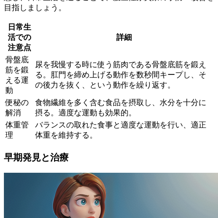
目指しましょう。
日常生
活での
詳細
注意点
骨盤底
尿を我慢する時に使う筋肉である骨盤底筋を鍛え
筋を鍛
る。肛門を締め上げる動作を数秒間キープし、そ
える運
の後力を抜く、という動作を繰り返す。
動
便秘の
食物繊維を多く含む食品を摂取し、水分を十分に
解消
摂る。適度な運動も効果的。
体重管
バランスの取れた食事と適度な運動を行い、適正
理
体重を維持する。
早期発見と治療