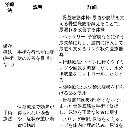
治療
説明
詳細
法
– 骨盤底筋体操: 尿道や膀胱を支
える骨盤底筋を鍛えることで、
尿漏れを改善する体操
– ペッサリー: 子宮脱などに伴う
尿失禁に対し、膣内に挿入して
保存
尿道を支えるリング状の医療器
療法
手術を行わずに症
具
(手術
状の改善を目指す
– 行動療法: トイレに行くタイミ
なし)
ングや回数を調整したり、水分
摂取量をコントロールしたりす
る
– 薬物療法: 尿失禁の症状を和ら
げる薬を使用
– 骨盤底筋修復術: 弱くなってし
まった骨盤底筋を手術で修復
保存療法で効果が
し、尿道を正常な位置に戻す
手術
得られない場合
療法
や、症状が重い場
– スリング手術: 尿道を支えるテ
合に検討
ープを体内に埋め込み、尿道を