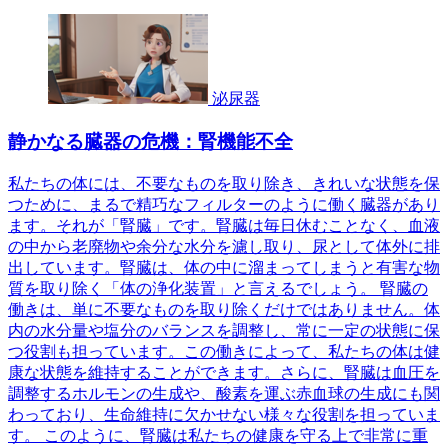
泌尿器
静かなる臓器の危機：腎機能不全
私たちの体には、不要なものを取り除き、きれいな状態を保
つために、まるで精巧なフィルターのように働く臓器があり
ます。それが「腎臓」です。腎臓は毎日休むことなく、血液
の中から老廃物や余分な水分を濾し取り、尿として体外に排
出しています。腎臓は、体の中に溜まってしまうと有害な物
質を取り除く「体の浄化装置」と言えるでしょう。 腎臓の
働きは、単に不要なものを取り除くだけではありません。体
内の水分量や塩分のバランスを調整し、常に一定の状態に保
つ役割も担っています。この働きによって、私たちの体は健
康な状態を維持することができます。さらに、腎臓は血圧を
調整するホルモンの生成や、酸素を運ぶ赤血球の生成にも関
わっており、生命維持に欠かせない様々な役割を担っていま
す。 このように、腎臓は私たちの健康を守る上で非常に重