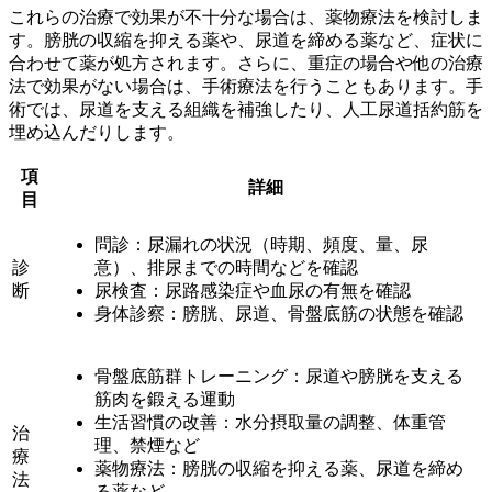
これらの治療で効果が不十分な場合は、
薬物療法
を検討しま
す。膀胱の収縮を抑える薬や、尿道を締める薬など、症状に
合わせて薬が処方されます。さらに、重症の場合や他の治療
法で効果がない場合は、
手術療法
を行うこともあります。手
術では、尿道を支える組織を補強したり、人工尿道括約筋を
埋め込んだりします。
項
詳細
目
問診：尿漏れの状況（時期、頻度、量、尿
診
意）、排尿までの時間などを確認
断
尿検査：尿路感染症や血尿の有無を確認
身体診察：膀胱、尿道、骨盤底筋の状態を確認
骨盤底筋群トレーニング：尿道や膀胱を支える
筋肉を鍛える運動
生活習慣の改善：水分摂取量の調整、体重管
治
理、禁煙など
療
薬物療法：膀胱の収縮を抑える薬、尿道を締め
法
る薬など