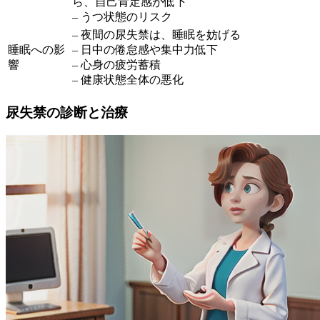
ら、自己肯定感が低下
– うつ状態のリスク
– 夜間の尿失禁は、睡眠を妨げる
睡眠への影
– 日中の倦怠感や集中力低下
響
– 心身の疲労蓄積
– 健康状態全体の悪化
尿失禁の診断と治療