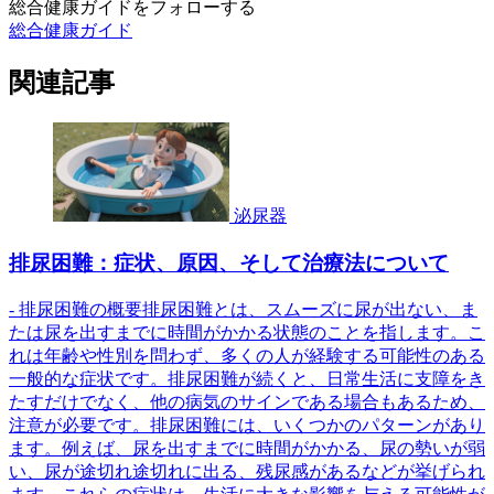
総合健康ガイドをフォローする
総合健康ガイド
関連記事
泌尿器
排尿困難：症状、原因、そして治療法について
- 排尿困難の概要排尿困難とは、スムーズに尿が出ない、ま
たは尿を出すまでに時間がかかる状態のことを指します。こ
れは年齢や性別を問わず、多くの人が経験する可能性のある
一般的な症状です。排尿困難が続くと、日常生活に支障をき
たすだけでなく、他の病気のサインである場合もあるため、
注意が必要です。排尿困難には、いくつかのパターンがあり
ます。例えば、尿を出すまでに時間がかかる、尿の勢いが弱
い、尿が途切れ途切れに出る、残尿感があるなどが挙げられ