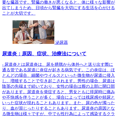
要な臓器です。腎臓の働きが悪くなると、体に様々な影響が
出てしまうため、日頃から腎臓を大切にする生活を心がける
ことが大切です。
泌尿器
尿道炎：原因、症状、治療法について
- 尿道炎とは尿道炎は、尿を膀胱から体外へと送り出す際に
通る管である尿道に炎症が起きる病気です。この炎症は、ほ
とんどの場合、細菌やウイルスといった微生物が尿道に侵入
し、増殖することで引き起こされます。男性の場合、尿道は
陰茎の先端まで続いており、女性の場合は膣の上部に開口部
があります。尿道炎を発症すると、男女ともに排尿時に痛み
や不快感を伴うことが多く、場合によっては残尿感や頻尿と
いった症状が現れることもあります。また、尿の色が濁った
り、血が混じったりすることもあります。尿道炎の原因とな
る微生物は様々ですが、中でも性行為によって感染するクラ