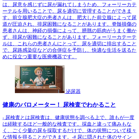
は、尿意を感じずに尿が漏れてしまうため、フォーリーカテ
ーテルを用いることで、尿を適切に管理することができま
す。前立腺肥大症の患者さんは、肥大した前立腺によって尿
道が圧迫され、排尿困難になることがあります。脊髄損傷の
患者さんは、神経の損傷によって、膀胱の筋肉がうまく働か
ず、排尿が困難になることがあります。フォーリーカテーテ
ルは、これらの患者さんにとって、尿を適切に排出すること
で、尿路感染症などの合併症を予防し、快適な生活を送るた
めに役立つ重要な医療機器です。
泌尿器
健康のバロメーター！ 尿検査でわかること
- 尿検査とは尿検査は、健康状態を調べる上で、誰もが一度
は経験するほど一般的な検査です。採血と違って痛みもな
く、ごく少量の尿を採取するだけで、体の状態について様々
な情報を得ることができます。-# 尿に隠された体のサイン