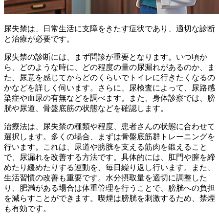
尿失禁は、日常生活に支障をきたす症状であり、適切な診断
と治療が必要です。
尿失禁の診断には、まず
問診
が重要となります。いつ頃か
ら、どのような時に、どの程度の量の尿漏れがあるのか、ま
た、尿意を感じてからどのくらいでトイレに行きたくなるの
かなどを詳しく伺います。さらに、
尿検査
によって、尿路感
染症や血尿の有無などを調べます。また、
身体診察
では、膀
胱や尿道、骨盤底筋の状態などを確認します。
治療法は、尿失禁の種類や程度、患者さんの状態に合わせて
選択します。多くの場合、まずは
骨盤底筋群トレーニング
を
行います。これは、尿道や膀胱を支える筋肉を鍛えること
で、尿漏れを改善する方法です。具体的には、肛門や膣を締
めたり緩めたりする運動を、毎日繰り返し行います。また、
生活習慣の改善
も重要です。水分摂取量を適切に調整した
り、肥満がある場合は体重管理を行うことで、膀胱への負担
を減らすことができます。喫煙は膀胱を刺激するため、禁煙
も有効です。