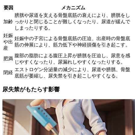
要因
メカニズム
膀胱や尿道を支える骨盤底筋の衰えにより、膀胱をし
加齢
っかりと閉じることが難しくなったり、尿道が緩んで
しまったりする。
妊娠
妊娠中の子宮による骨盤底筋の圧迫、出産時の骨盤底
や出
筋の伸展により、筋力低下や神経損傷を引き起こす。
産
腹部の脂肪による腹圧上昇が膀胱を圧迫し、尿意を感
肥満
じやすくなったり、尿漏れしやすくなったりする。
エストロゲン分泌量の減少により、尿道や膀胱、骨盤
閉経
底筋が萎縮し、尿失禁を引き起こしやすくなる。
尿失禁がもたらす影響