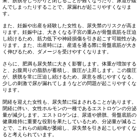
果、膀胱をしっかりと閉じることが難くなったり、尿道が緩
んでしまったりすることで、尿漏れが起こりやすくなりま
す。
また、
妊娠や出産
を経験した女性も、尿失禁のリスクが高ま
ります。妊娠中は、大きくなる子宮の重みが骨盤底筋を圧迫
し続けるため、筋力低下や神経損傷を引き起こす可能性があ
ります。また、出産時には、産道を通る際に骨盤底筋が大き
く伸びるため、ダメージを受けやすくなります。
さらに、
肥満
も尿失禁に大きく影響します。体重が増加する
と、お腹周りの脂肪が蓄積し、腹圧が上昇します。この腹圧
が、膀胱を常に圧迫し続けるため、尿意を感じやすくなる、
少しの刺激で尿が漏れてしまうなどの問題が起こりやすくな
ります。
閉経
を迎えた女性も、尿失禁に悩まされることがあります。
閉経に伴い、女性ホルモンの一種であるエストロゲンの分泌
量が減少します。エストロゲンは、尿道や膀胱、骨盤底筋の
健康維持に重要な役割を果たしているため、分泌量が減るこ
とで、これらの組織が萎縮し、尿失禁を引き起こしやすくな
ると考えられています。