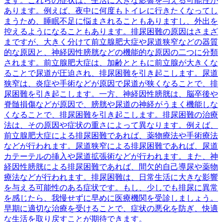
ます。これらの症状は、生活に大きな影響を与える可能性が
あります。例えば、夜中に何度もトイレに行きたくなってし
まうため、睡眠不足に悩まされることもありますし、外出を
控えるようになることもあります。排尿困難の原因はさまざ
まですが、大きく分けて前立腺肥大症や尿道狭窄などの器質
的な原因と、神経因性膀胱などの機能的な原因の二つに分類
されます。前立腺肥大症は、加齢とともに前立腺が大きくな
ることで尿道が圧迫され、排尿困難を引き起こします。尿道
狭窄は、炎症や手術などが原因で尿道が狭くなることで、排
尿困難を引き起こします。一方、神経因性膀胱は、脳卒後や
脊髄損傷などが原因で、膀胱や尿道の神経がうまく機能しな
くなることで、排尿困難を引き起こします。排尿困難の治療
法は、その原因や症状の重さによって異なります。例えば、
前立腺肥大症による排尿困難であれば、薬物療法や手術療法
などが行われます。尿道狭窄による排尿困難であれば、尿道
カテーテルの挿入や尿道拡張術などが行われます。また、神
経因性膀胱による排尿困難であれば、間欠的自己導尿や薬物
療法などが行われます。排尿困難は、日常生活に大きな影響
を与える可能性のある症状です。もし、少しでも排尿に異常
を感じたら、我慢せずに早めに医療機関を受診しましょう。
早期に適切な治療を受けることで、症状の悪化を防ぎ、快適
な生活を取り戻すことが期待できます。