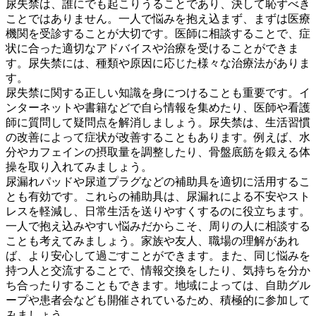
尿失禁は、誰にでも起こりうることであり、決して恥ずべき
ことではありません。一人で悩みを抱え込まず、まずは医療
機関を受診することが大切です。医師に相談することで、症
状に合った適切なアドバイスや治療を受けることができま
す。尿失禁には、種類や原因に応じた様々な治療法がありま
す。
尿失禁に関する正しい知識を身につけることも重要
です。イ
ンターネットや書籍などで自ら情報を集めたり、医師や看護
師に質問して疑問点を解消しましょう。尿失禁は、生活習慣
の改善によって症状が改善することもあります。例えば、水
分やカフェインの摂取量を調整したり、骨盤底筋を鍛える体
操を取り入れてみましょう。
尿漏れパッドや尿道プラグなどの補助具を適切に活用するこ
とも有効
です。これらの補助具は、尿漏れによる不安やスト
レスを軽減し、日常生活を送りやすくするのに役立ちます。
一人で抱え込みやすい悩みだからこそ、周りの人に相談する
ことも考えてみましょう。家族や友人、職場の理解があれ
ば、より安心して過ごすことができます。また、同じ悩みを
持つ人と交流することで、情報交換をしたり、気持ちを分か
ち合ったりすることもできます。地域によっては、自助グル
ープや患者会なども開催されているため、積極的に参加して
みましょう。