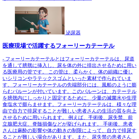
泌尿器
医療現場で活躍するフォーリーカテーテル
- フォーリーカテーテルとはフォーリーカテーテルは、尿道
を通して膀胱に挿入し、尿を体の外に排出させるために用い
る医療用の管です。 この管は、柔らかく、体の組織に優し
いシリコンやラテックスゴムといった素材で作られていま
す。フォーリーカテーテルの先端部分には、風船のように膨
らむバルーンが付いています。このバルーンは、カテーテル
を膀胱内にしっかりと固定するために、少量の滅菌水や生理
食塩水で膨らませます。フォーリーカテーテルは、様々な理
由で自力で排尿することが難しい患者さんの生活の質を向上
させるために用いられます。 例えば、手術後、尿失禁、前
立腺肥大症、脊髄損傷などが挙げられます。 手術後、患者
さんは麻酔の影響や体の動きの制限によって、自力で排尿す
ることが難しい場合があります。また、尿失禁の患者さん