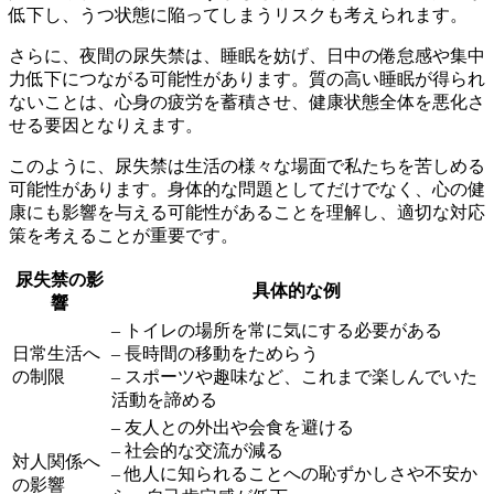
低下し、うつ状態に陥ってしまうリスクも考えられます。
さらに、
夜間の尿失禁は、睡眠を妨げ、日中の倦怠感や集中
力低下
につながる可能性があります。質の高い睡眠が得られ
ないことは、心身の疲労を蓄積させ、健康状態全体を悪化さ
せる要因となりえます。
このように、尿失禁は生活の様々な場面で私たちを苦しめる
可能性があります。身体的な問題としてだけでなく、心の健
康にも影響を与える可能性があることを理解し、適切な対応
策を考えることが重要です。
尿失禁の影
具体的な例
響
– トイレの場所を常に気にする必要がある
日常生活へ
– 長時間の移動をためらう
の制限
– スポーツや趣味など、これまで楽しんでいた
活動を諦める
– 友人との外出や会食を避ける
– 社会的な交流が減る
対人関係へ
– 他人に知られることへの恥ずかしさや不安か
の影響