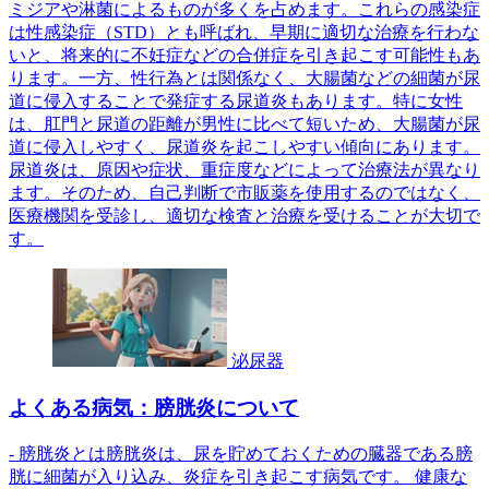
ミジアや淋菌によるものが多くを占めます。これらの感染症
は性感染症（STD）とも呼ばれ、早期に適切な治療を行わな
いと、将来的に不妊症などの合併症を引き起こす可能性もあ
ります。一方、性行為とは関係なく、大腸菌などの細菌が尿
道に侵入することで発症する尿道炎もあります。特に女性
は、肛門と尿道の距離が男性に比べて短いため、大腸菌が尿
道に侵入しやすく、尿道炎を起こしやすい傾向にあります。
尿道炎は、原因や症状、重症度などによって治療法が異なり
ます。そのため、自己判断で市販薬を使用するのではなく、
医療機関を受診し、適切な検査と治療を受けることが大切で
す。
泌尿器
よくある病気：膀胱炎について
- 膀胱炎とは膀胱炎は、尿を貯めておくための臓器である膀
胱に細菌が入り込み、炎症を引き起こす病気です。 健康な