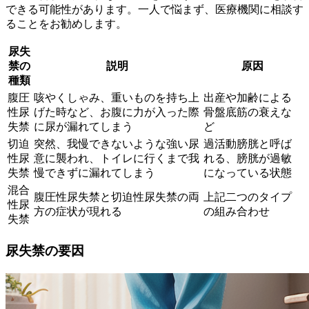
できる可能性があります。一人で悩まず、医療機関に相談す
ることをお勧めします。
尿失
禁の
説明
原因
種類
腹圧
咳やくしゃみ、重いものを持ち上
出産や加齢による
性尿
げた時など、お腹に力が入った際
骨盤底筋の衰えな
失禁
に尿が漏れてしまう
ど
切迫
突然、我慢できないような強い尿
過活動膀胱と呼ば
性尿
意に襲われ、トイレに行くまで我
れる、膀胱が過敏
失禁
慢できずに漏れてしまう
になっている状態
混合
腹圧性尿失禁と切迫性尿失禁の両
上記二つのタイプ
性尿
方の症状が現れる
の組み合わせ
失禁
尿失禁の要因