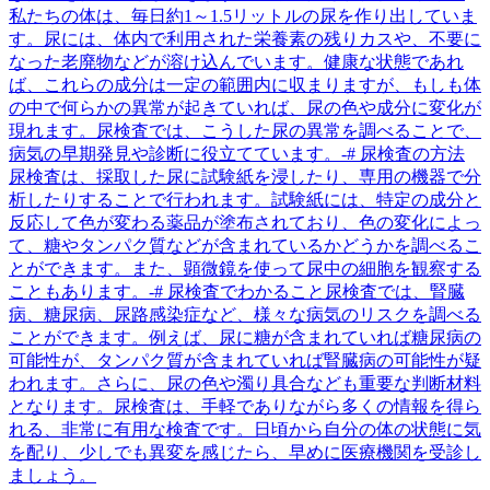
私たちの体は、毎日約1～1.5リットルの尿を作り出していま
す。尿には、体内で利用された栄養素の残りカスや、不要に
なった老廃物などが溶け込んでいます。健康な状態であれ
ば、これらの成分は一定の範囲内に収まりますが、もしも体
の中で何らかの異常が起きていれば、尿の色や成分に変化が
現れます。尿検査では、こうした尿の異常を調べることで、
病気の早期発見や診断に役立てています。-# 尿検査の方法
尿検査は、採取した尿に試験紙を浸したり、専用の機器で分
析したりすることで行われます。試験紙には、特定の成分と
反応して色が変わる薬品が塗布されており、色の変化によっ
て、糖やタンパク質などが含まれているかどうかを調べるこ
とができます。また、顕微鏡を使って尿中の細胞を観察する
こともあります。-# 尿検査でわかること尿検査では、腎臓
病、糖尿病、尿路感染症など、様々な病気のリスクを調べる
ことができます。例えば、尿に糖が含まれていれば糖尿病の
可能性が、タンパク質が含まれていれば腎臓病の可能性が疑
われます。さらに、尿の色や濁り具合なども重要な判断材料
となります。尿検査は、手軽でありながら多くの情報を得ら
れる、非常に有用な検査です。日頃から自分の体の状態に気
を配り、少しでも異変を感じたら、早めに医療機関を受診し
ましょう。