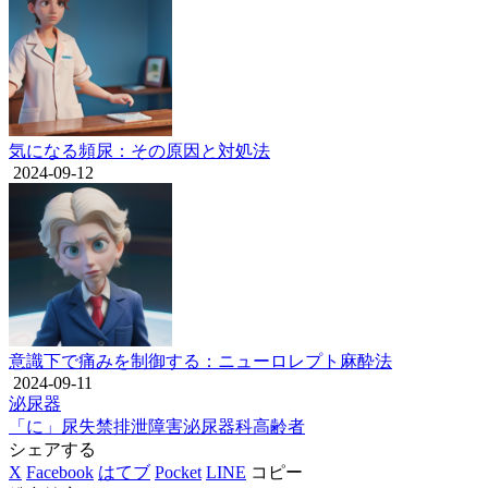
気になる頻尿：その原因と対処法
2024-09-12
意識下で痛みを制御する：ニューロレプト麻酔法
2024-09-11
泌尿器
「に」
尿失禁
排泄障害
泌尿器科
高齢者
シェアする
X
Facebook
はてブ
Pocket
LINE
コピー