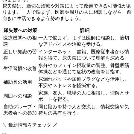
尿失禁は、適切な治療や対策によって改善できる可能性があ
ります。
一人で悩まず、医師や周りの人に相談しながら、前
向きに生活できるよう努めましょう。
尿失禁への対策
詳細
医療機関への相
一人で悩まず、まずは医師に相談し、適切
談
なアドバイスや治療を受ける。
正しい知識の習
インターネット、書籍、医療従事者から情
得
報を得て、尿失禁について理解を深める。
水分やカフェイン摂取量の調整、骨盤底筋
生活習慣の改善
体操などを通じて症状の改善を目指す。
尿漏れパッドや尿道プラグなどを活用し、
補助具の活用
不安やストレスを軽減する。
家族、友人、職場の人に相談し、理解とサ
周囲への相談
ポートを得る。
自助グループ・
同じ悩みを持つ人と交流し、情報交換や気
患者会への参加
持ちの共有を行う。
＼ 最新情報をチェック ／