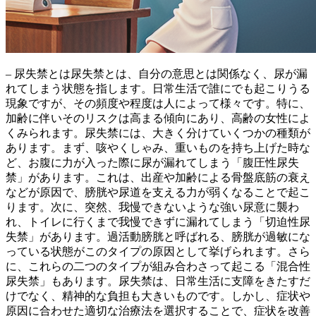
– 尿失禁とは尿失禁とは、
自分の意思とは関係なく、尿が漏
れてしまう状態
を指します。日常生活で誰にでも起こりうる
現象ですが、その頻度や程度は人によって様々です。特に、
加齢に伴いそのリスクは高まる傾向にあり、高齢の女性によ
くみられます。尿失禁には、大きく分けていくつかの種類が
あります。まず、
咳やくしゃみ、重いものを持ち上げた時な
ど、お腹に力が入った際に尿が漏れてしまう「腹圧性尿失
禁」
があります。これは、出産や加齢による骨盤底筋の衰え
などが原因で、膀胱や尿道を支える力が弱くなることで起こ
ります。次に、
突然、我慢できないような強い尿意に襲わ
れ、トイレに行くまで我慢できずに漏れてしまう「切迫性尿
失禁」
があります。過活動膀胱と呼ばれる、膀胱が過敏にな
っている状態がこのタイプの原因として挙げられます。さら
に、これらの二つのタイプが組み合わさって起こる
「混合性
尿失禁」
もあります。尿失禁は、日常生活に支障をきたすだ
けでなく、精神的な負担も大きいものです。しかし、症状や
原因に合わせた適切な治療法を選択することで、症状を改善