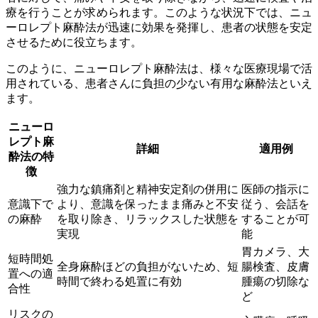
療を行うことが求められます。このような状況下では、ニュ
ーロレプト麻酔法が迅速に効果を発揮し、患者の状態を安定
させるために役立ちます。
このように、ニューロレプト麻酔法は、様々な医療現場で活
用されている、患者さんに負担の少ない有用な麻酔法といえ
ます。
ニューロ
レプト麻
詳細
適用例
酔法の特
徴
強力な鎮痛剤と精神安定剤の併用に
医師の指示に
意識下で
より、意識を保ったまま痛みと不安
従う、会話を
の麻酔
を取り除き、リラックスした状態を
することが可
実現
能
胃カメラ、大
短時間処
全身麻酔ほどの負担がないため、短
腸検査、皮膚
置への適
時間で終わる処置に有効
腫瘍の切除な
合性
ど
リスクの