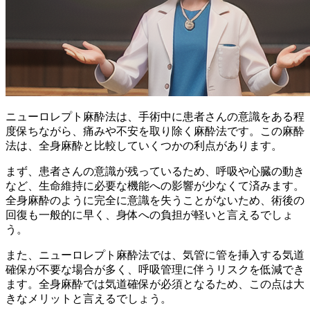
ニューロレプト麻酔法は、
手術中に患者さんの意識をある程
度保ちながら、痛みや不安を取り除く麻酔法
です。この麻酔
法は、全身麻酔と比較していくつかの利点があります。
まず、患者さんの意識が残っているため、呼吸や心臓の動き
など、生命維持に必要な機能への影響が少なくて済みます。
全身麻酔のように完全に意識を失うことがないため、術後の
回復も一般的に早く、身体への負担が軽いと言えるでしょ
う。
また、ニューロレプト麻酔法では、
気管に管を挿入する気道
確保が不要
な場合が多く、呼吸管理に伴うリスクを低減でき
ます。全身麻酔では気道確保が必須となるため、この点は大
きなメリットと言えるでしょう。