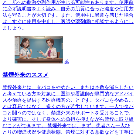
と、肌への刺激や副作用が生じる可能性もあります。使用前
に必ず説明書をよく読み、自分の肌質に合った濃度や使用方
法を守ることが大切です。また、使用中に異常を感じた場合
は、すぐに使用を中止し、医師や薬剤師に相談するようにし
ましょう。
薬
禁煙外来のススメ
禁煙外来とは、タバコをやめたい、または本数を減らしたい
と考えている方を対象に、医師や看護師が専門的なアドバイ
スや治療を提供する医療機関のことです。タバコをやめるこ
とは容易ではなく、多くの方が苦労しています。一人でタバ
コと闘うのではなく、禁煙外来のサポートを受けることで、
より確実に、そして身体への負担を抑えながら禁煙に取り組
むことができます。 禁煙外来では、まず、患者さん一人ひ
とりの喫煙状況や健康状態、禁煙に対する意欲などを丁寧に