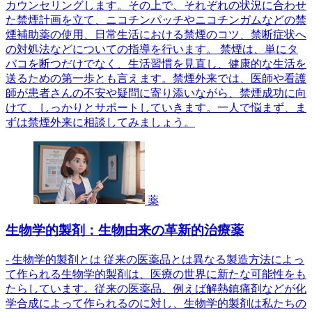
カウンセリングします。その上で、それぞれの状況に合わせ
た禁煙計画を立て、ニコチンパッチやニコチンガムなどの禁
煙補助薬の使用、日常生活における禁煙のコツ、禁断症状へ
の対処法などについての指導を行います。 禁煙は、単にタ
バコを断つだけでなく、生活習慣を見直し、健康的な生活を
送るための第一歩とも言えます。禁煙外来では、医師や看護
師が患者さんの不安や疑問に寄り添いながら、禁煙成功に向
けて、しっかりとサポートしていきます。一人で悩まず、ま
ずは禁煙外来に相談してみましょう。
薬
生物学的製剤：生物由来の革新的治療薬
- 生物学的製剤とは 従来の医薬品とは異なる製造方法によっ
て作られる生物学的製剤は、医療の世界に新たな可能性をも
たらしています。従来の医薬品、例えば解熱鎮痛剤などが化
学合成によって作られるのに対し、生物学的製剤は私たちの