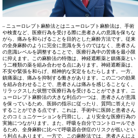
– ニューロレプト麻酔法とはニューロレプト麻酔法は、
手術
や検査など、医療行為を受ける際に患者さんの意識を保ちな
がら、痛みを和らげることを目的とした麻酔方法
です。従来
の全身麻酔のように完全に意識を失うのではなく、患者さん
の意識レベルを調整することで、医療行為中の苦痛を最小限
に抑えます。この麻酔法の特徴は、
神経遮断薬と鎮痛薬とい
う二種類の薬を組み合わせる
点にあります。神経遮断薬は、
不安や緊張を和らげ、精神的な安定をもたらします。一方、
鎮痛薬は、痛みを抑制する働きがあります。この二つの効果
を組み合わせることで、患者さんは痛みを感じることなく、
リラックスした状態で医療行為を受けることができます。ニ
ューロレプト麻酔法の大きな利点の一つは、
患者さんが意識
を保っているため、医師の指示に従ったり、質問に答えたり
することができる
点です。これは、手術中に医師と患者さん
とのコミュニケーションを円滑にし、より安全な医療行為の
実施につながります。また、呼吸を自分でコントロールでき
るため、全身麻酔に比べて呼吸器合併症のリスクが低いとい
う利点もあります。一方で、この麻酔法では、患者さんによ