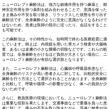
ニューロレプト麻酔法は、強力な鎮痛作用を持つ麻薬と、精
神安定作用を持つ薬剤を組み合わせることで、意識を保った
まま痛みや不安を取り除き、リラックスした状態を作り出す
麻酔法です。全身麻酔のように完全に意識がなくなるわけで
はないため、患者は医師の指示に従ったり、会話をすること
も可能です。
この麻酔法は、その特性から、短時間で終わる医療処置に適
しています。
例えば、内視鏡を用いた胃カメラ検査や大腸検
査、あるいは皮膚の小さな腫瘍の切除などです。これらの処
置では、全身麻酔をかけるほど負担が大きくない場合に、ニ
ューロレプト麻酔法が有効な選択肢となります。
また、ニューロレプト麻酔法は、心臓病や呼吸器疾患など、
全身麻酔のリスクが高い患者さんに対しても、比較的安全に
麻酔を行う方法として選択されることがあります。
全身麻酔
と比較して、呼吸や循環への影響が少なく、体への負担が少
ないためです。
さらに、
救急医療の現場においても、ニューロレプト麻酔法
は重要な役割を果たします。
交通事故などで重傷を負った患
者に対して、痛みや不安を取り除きながら、迅速に検査や治