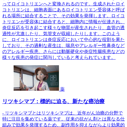
ってロイコトリエンへと変換されるのです。生成されたロイ
コトリエンは、細胞表面にあるロイコトリエン受容体と呼ば
れる場所に結合することで、その効果を発揮します。ロイコ
トリエンが受容体に結合すると、細胞内に情報が伝達され、
炎症反応を引き起こす様々な物質が産生されたり、血管の透
過性が亢進したり、気管支が収縮したりします。このよう
に、ロイコトリエンは炎症反応において中心的な役割を果た
しており、その過剰な産生は、喘息やアレルギー性鼻炎など
のアレルギー疾患、さらには動脈硬化や炎症性腸疾患などの
様々な疾患の発症に関与していると考えられています。
薬
リツキシマブ：標的に迫る、新たな癌治療
- リツキシマブとはリツキシマブは、近年がん治療の分野で
特に注目を集めている薬です。従来の抗がん剤とは異なる仕
組みで効果を発揮するため、副作用を抑えながらより効果的