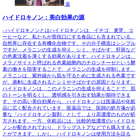
薬
ハイドロキノン：美白効果の源
- ハイドロキノンとはハイドロキノンは、イチゴ、麦芽、コ
ーヒーなど、私たちが普段口にする食品にも含まれている、
自然界に存在する有機化合物です。その分子構造はシンプル
ですが、メラニンの生成を抑え、シミ、そばかす、肝斑など
の色素沈着を薄くする効果があります。ハイドロキノンは、
メラノサイトと呼ばれる色素細胞内のチロシナーゼという酵
素の働きを阻害することで、メラニンの生成を抑制します。
メラニンは、紫外線から肌を守るために生成される色素です
が、過剰に生成されるとシミやそばかすの原因となります。
ハイドロキノンは、このメラニンの生成を抑えることで、肌
のトーンを明るくし、透明感を引き出す効果が期待できま
す。その高い美白効果から、ハイドロキノンは医薬品や化粧
品に広く配合されています。医薬品では、医師の処方箋が必
要な「ハイドロキノン製剤」として、より高濃度のものが処
方されます。一方、化粧品には、比較的低濃度のハイドロキ
ノンが配合されており、ドラッグストアなどでも購入するこ
とができます。しかし、ハイドロキノンは使用方法を誤る