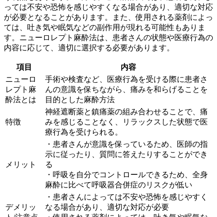
っては不安や恐怖を感じやすくなる場合があり、適切な対応
が必要となることがあります。また、使用される薬剤によっ
ては、吐き気や眠気などの副作用が現れる可能性もありま
す。ニューロレプト麻酔法は、患者さんの状態や医療行為の
内容に応じて、適切に選択する必要があります。
項目
内容
ニューロ
手術や検査など、医療行為を受ける際に患者さ
レプト麻
んの意識を保ちながら、痛みを和らげることを
酔法とは
目的とした麻酔方法
神経遮断薬と鎮痛薬の組み合わせることで、痛
特徴
みを感じることなく、リラックスした状態で医
療行為を受けられる。
・患者さんが意識を保っているため、医師の指
示に従ったり、質問に答えたりすることができ
メリット
る
・呼吸を自分でコントロールできるため、全身
麻酔に比べて呼吸器合併症のリスクが低い
・患者さんによっては不安や恐怖を感じやすく
デメリッ
なる場合があり、適切な対応が必要