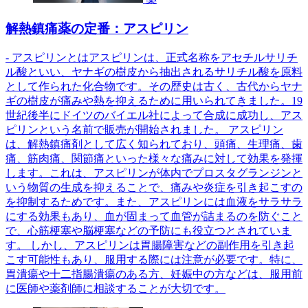
解熱鎮痛薬の定番：アスピリン
- アスピリンとはアスピリンは、正式名称をアセチルサリチ
ル酸といい、ヤナギの樹皮から抽出されるサリチル酸を原料
として作られた化合物です。その歴史は古く、古代からヤナ
ギの樹皮が痛みや熱を抑えるために用いられてきました。19
世紀後半にドイツのバイエル社によって合成に成功し、アス
ピリンという名前で販売が開始されました。 アスピリン
は、解熱鎮痛剤として広く知られており、頭痛、生理痛、歯
痛、筋肉痛、関節痛といった様々な痛みに対して効果を発揮
します。これは、アスピリンが体内でプロスタグランジンと
いう物質の生成を抑えることで、痛みや炎症を引き起こすの
を抑制するためです。また、アスピリンには血液をサラサラ
にする効果もあり、血が固まって血管が詰まるのを防ぐこと
で、心筋梗塞や脳梗塞などの予防にも役立つとされていま
す。 しかし、アスピリンは胃腸障害などの副作用を引き起
こす可能性もあり、服用する際には注意が必要です。特に、
胃潰瘍や十二指腸潰瘍のある方、妊娠中の方などは、服用前
に医師や薬剤師に相談することが大切です。