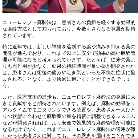
ニューロレプト麻酔法は、患者さんの負担を軽くする効果的
な麻酔方法として知られており、今後もさらなる発展が期待
されています。
特に近年では、新しい神経を遮断する薬や痛みを抑える薬の
開発が進んでおり、これまで以上に安全で効果の高い麻酔管
理が可能になると考えられています。たとえば、従来の薬よ
りも副作用が少なく、効果の持続時間が長い薬が開発されれ
ば、
患者さんは術後の痛みや吐き気といった不快な症状に悩
まされることなく、より快適に過ごすことができる
でしょ
う。
また、医療技術の進歩も、ニューロレプト麻酔法の発展に大
きく貢献すると期待されています。例えば、麻酔の効果をリ
アルタイムでモニタリングできる装置や、患者さん一人ひと
りの状態に合わせて麻酔薬の量を精密に調整できるシステム
などが開発されれば、より安全で効果的な麻酔管理が可能に
なるだけでなく、
これまでニューロレプト麻酔法の適用が難
しかった患者さんに対しても、その恩恵を届けることができ