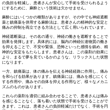
の負担を軽減し、患者さんが安心して手術を受けられるよう
にするために、麻酔という技術は欠かせません。
麻酔にはいくつかの種類がありますが、その中でも
神経遮断
薬と鎮痛薬を併用する麻酔法は、患者さんの精神的な安定と
痛みの抑制を両立できる方法
として広く用いられています。
神経遮断薬は、その名の通り、神経の働きを遮断することで
効果を発揮します。具体的には、脳内の神経伝達物質の働き
を抑えることで、不安や緊張、恐怖といった感情を鎮め、精
神的な安定をもたらします。患者さんは、この薬剤の効果に
より、まるで夢を見ているかのような、リラックスした状態
になります。
一方、鎮痛薬は、体の痛みを伝える神経経路に作用し、痛み
を和らげる効果があります。鎮痛薬には、痛みを感じにくく
する作用や、痛みその自体を抑える作用など、様々なメカニ
ズムのものがあります。
これらの薬剤を適切に組み合わせることで、患者さんは痛み
を感じることなく、落ち着いた状態で手術を受けることがで
きます。これは、患者さんの負担軽減だけでなく、手術を円