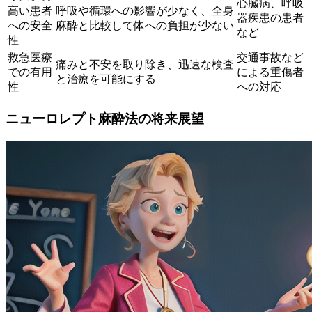
心臓病、呼吸
高い患者
呼吸や循環への影響が少なく、全身
器疾患の患者
への安全
麻酔と比較して体への負担が少ない
など
性
救急医療
交通事故など
痛みと不安を取り除き、迅速な検査
での有用
による重傷者
と治療を可能にする
性
への対応
ニューロレプト麻酔法の将来展望