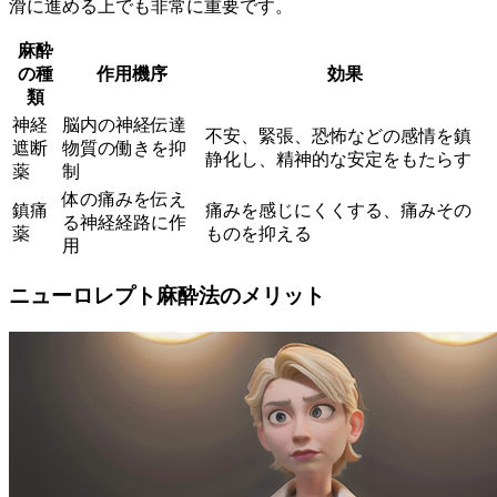
滑に進める上でも非常に重要です。
麻酔
の種
作用機序
効果
類
神経
脳内の神経伝達
不安、緊張、恐怖などの感情を鎮
遮断
物質の働きを抑
静化し、精神的な安定をもたらす
薬
制
体の痛みを伝え
鎮痛
痛みを感じにくくする、痛みその
る神経経路に作
薬
ものを抑える
用
ニューロレプト麻酔法のメリット