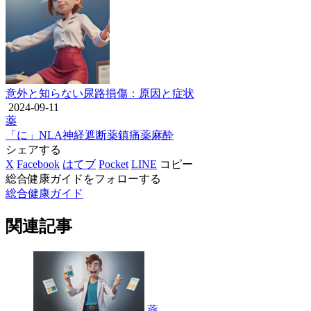
意外と知らない尿路損傷：原因と症状
2024-09-11
薬
「に」
NLA
神経遮断薬
鎮痛薬
麻酔
シェアする
X
Facebook
はてブ
Pocket
LINE
コピー
総合健康ガイドをフォローする
総合健康ガイド
関連記事
薬