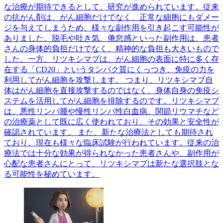
な治療が期待できるとして、研究が進められています。従来
の抗がん剤は、がん細胞だけでなく、正常な細胞にもダメー
ジを与えてしまうため、様々な副作用を引き起こす可能性が
ありました。脱毛や吐き気、倦怠感といった副作用は、患者
さんの身体的負担だけでなく、精神的な負担も大きいもので
した。一方、リツキシマブは、がん細胞の表面に特に多く存
在する「CD20」というタンパク質にくっつき、免疫の力を
利用してがん細胞を攻撃します。 つまり、リツキシマブ自
体はがん細胞を直接攻撃するのではなく、身体自身の免疫シ
ステムを活用してがん細胞を排除するのです。リツキシマブ
は、悪性リンパ腫や慢性リンパ性白血病、関節リウマチなど
の治療薬として既に広く使われており、その効果と安全性が
確認されています。 また、新たな治療法としても期待され
ており、現在も様々な臨床試験が行われています。従来の治
療法では十分な効果が得られなかった患者さんや、副作用が
心配な患者さんにとって、リツキシマブは新たな選択肢とな
る可能性を秘めています。