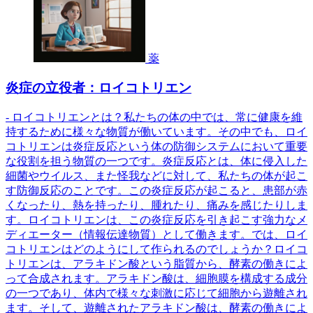
薬
炎症の立役者：ロイコトリエン
- ロイコトリエンとは？私たちの体の中では、常に健康を維
持するために様々な物質が働いています。その中でも、ロイ
コトリエンは炎症反応という体の防御システムにおいて重要
な役割を担う物質の一つです。炎症反応とは、体に侵入した
細菌やウイルス、また怪我などに対して、私たちの体が起こ
す防御反応のことです。この炎症反応が起こると、患部が赤
くなったり、熱を持ったり、腫れたり、痛みを感じたりしま
す。ロイコトリエンは、この炎症反応を引き起こす強力なメ
ディエーター（情報伝達物質）として働きます。では、ロイ
コトリエンはどのようにして作られるのでしょうか？ロイコ
トリエンは、アラキドン酸という脂質から、酵素の働きによ
って合成されます。アラキドン酸は、細胞膜を構成する成分
の一つであり、体内で様々な刺激に応じて細胞から遊離され
ます。そして、遊離されたアラキドン酸は、酵素の働きによ