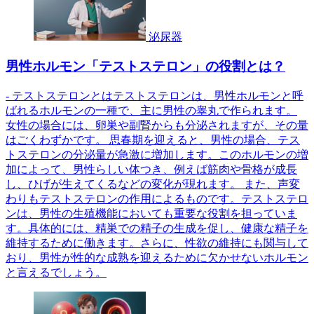
泌尿器
男性ホルモン「テストステロン」の役割とは？
- テストステロンとはテストステロンは、男性ホルモンと呼
ばれるホルモンの一種で、主に男性の睾丸で作られます。
女性の場合には、卵巣や副腎からも分泌されますが、その量
はごくわずかです。 思春期を迎えると、男性の場合、テス
トステロンの分泌量が急激に増加します。このホルモンの増
加によって、男性らしい体つき、例えば筋肉や骨格が成長
し、ひげが生えてくるなどの変化が現れます。 また、声変
わりもテストステロンの作用によるものです。テストステロ
ンは、男性の生殖機能においても重要な役割を担っていま
す。具体的には、精巣での精子の生成を促し、健康な精子を
維持するために働きます。さらに、性欲の維持にも関与して
おり、男性が性的な成熟を迎えるために欠かせないホルモン
と言えるでしょう。