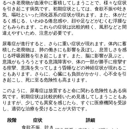
るべき老廃物が血液中に蓄積してしまうことで、様々な症状
を引き起こす病気です。初期症状としては、
食欲不振や吐き
気、嘔吐
といった消化器系の症状が現れます。また、体がだ
るく感じる、いわゆる
倦怠感
や、顔や足などがむくむ
浮腫
な
どもみられます。これらの症状は比較的軽く、風邪などと間
違えやすいため、注意が必要です。
尿毒症が進行すると、さらに重い症状が現れます。体内に蓄
積した老廃物は、肺の働きにも影響を及ぼし、息苦しさを感
じる
呼吸困難
を引き起こします。また、脳に影響が及ぶと、
意識がもうろうとする
意識障害
や、体の一部が勝手に痙攣す
る
痙攣
、意識を失ってしまう
昏睡
などの神経症状が現れるこ
ともあります。さらに、心臓にも負担がかかり、
心不全
を引
き起こし、死に至る危険性も高まります。
このように、尿毒症は放置すると命に関わる危険性もある病
気です。初期症状は比較的軽いため見逃してしまうこともあ
りますが、少しでも異変を感じたら、すぐに医療機関を受診
し、適切な治療を受けることが大切です。
段階
症状
詳細
食欲不振、吐き