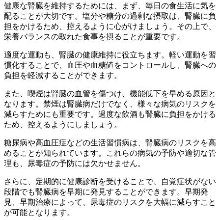
健康な腎臓を維持するためには、まず、毎日の食生活に気を
配ることが大切です。塩分や糖分の過剰な摂取は、腎臓に負
担をかけるため、控えるように心がけましょう。その上で、
栄養バランスの取れた食事を摂ることが重要です。
適度な運動も、腎臓の健康維持に役立ちます。軽い運動を習
慣化することで、血圧や血糖値をコントロールし、腎臓への
負担を軽減することができます。
また、喫煙は腎臓の血管を傷つけ、機能低下を早める原因と
なります。禁煙は腎臓病だけでなく、様々な病気のリスクを
減らすためにも重要です。過度な飲酒も腎臓に負担をかける
ため、控えるようにしましょう。
糖尿病や高血圧症などの生活習慣病は、腎臓病のリスクを高
めることが知られています。これらの病気の予防や適切な管
理も、尿毒症の予防には欠かせません。
さらに、
定期的に健康診断を受ける
ことで、自覚症状がない
段階でも腎臓病を早期に発見することができます。早期発
見、早期治療によって、尿毒症のリスクを大幅に減らすこと
が可能となります。