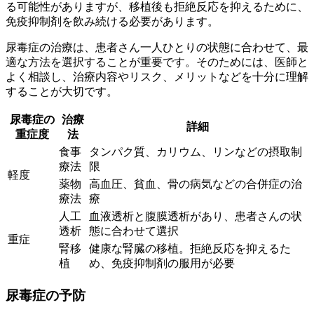
る可能性
がありますが、移植後も拒絶反応を抑えるために、
免疫抑制剤を飲み続ける必要があります。
尿毒症の治療は、患者さん一人ひとりの状態に合わせて、最
適な方法を選択することが重要です。そのためには、医師と
よく相談し、治療内容やリスク、メリットなどを十分に理解
することが大切です。
尿毒症の
治療
詳細
重症度
法
食事
タンパク質、カリウム、リンなどの摂取制
療法
限
軽度
薬物
高血圧、貧血、骨の病気などの合併症の治
療法
療
人工
血液透析と腹膜透析があり、患者さんの状
透析
態に合わせて選択
重症
腎移
健康な腎臓の移植。拒絶反応を抑えるた
植
め、免疫抑制剤の服用が必要
尿毒症の予防