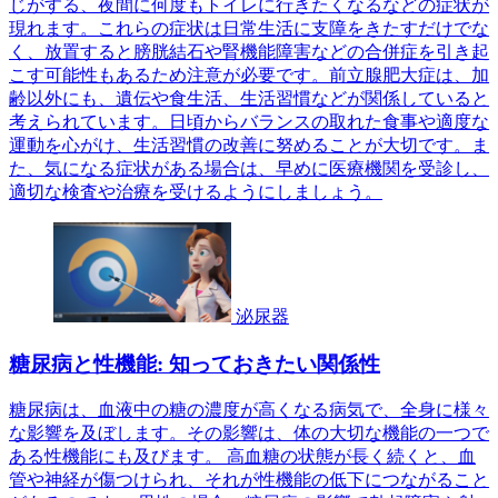
じがする、夜間に何度もトイレに行きたくなるなどの症状が
現れます。これらの症状は日常生活に支障をきたすだけでな
く、放置すると膀胱結石や腎機能障害などの合併症を引き起
こす可能性もあるため注意が必要です。前立腺肥大症は、加
齢以外にも、遺伝や食生活、生活習慣などが関係していると
考えられています。日頃からバランスの取れた食事や適度な
運動を心がけ、生活習慣の改善に努めることが大切です。ま
た、気になる症状がある場合は、早めに医療機関を受診し、
適切な検査や治療を受けるようにしましょう。
泌尿器
糖尿病と性機能: 知っておきたい関係性
糖尿病は、血液中の糖の濃度が高くなる病気で、全身に様々
な影響を及ぼします。その影響は、体の大切な機能の一つで
ある性機能にも及びます。 高血糖の状態が長く続くと、血
管や神経が傷つけられ、それが性機能の低下につながること