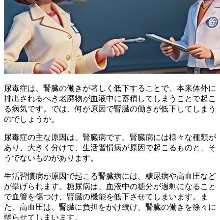
尿毒症は、
腎臓の働きが著しく低下することで、本来体外に
排出されるべき老廃物が血液中に蓄積してしまう
ことで起こ
る病気です。では、何が原因で腎臓の働きが低下してしまう
のでしょうか。
尿毒症の主な原因は、
腎臓病
です。腎臓病には様々な種類が
あり、大きく分けて、生活習慣病が原因で起こるものと、そ
うでないものがあります。
生活習慣病が原因で起こる腎臓病には、
糖尿病
や
高血圧
など
が挙げられます。糖尿病は、血液中の糖分が過剰になること
で血管を傷つけ、腎臓の機能を低下させてしまいます。ま
た、高血圧は、腎臓に負担をかけ続け、腎臓の働きを徐々に
弱らせてしまいます。