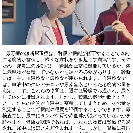
– 尿毒症の診断尿毒症は、腎臓の機能が低下することで体内
に老廃物が蓄積し、様々な症状を引き起こす病気です。その
ため、尿毒症の診断には、腎臓が正常に機能しているか、体
に老廃物が蓄積していないかを調べる必要があります。診断
には、主に血液検査と尿検査が用いられます。
血液検査で
は、血液中のクレアチニンや尿素窒素といった老廃物の量を
測定します。
これらの物質は、通常は腎臓でろ過され、尿と
して体外に排出されます。しかし、腎臓の機能が低下する
と、これらの物質が血液中に蓄積してしまうため、その量を
測定することで腎機能の程度を評価することができます。
尿
検査では、尿中にタンパク質や赤血球が混ざっていないかを
調べます。
健康な状態であれば、これらの物質は腎臓でろ過
され、尿中にはほとんど含まれません。しかし、腎臓に炎症