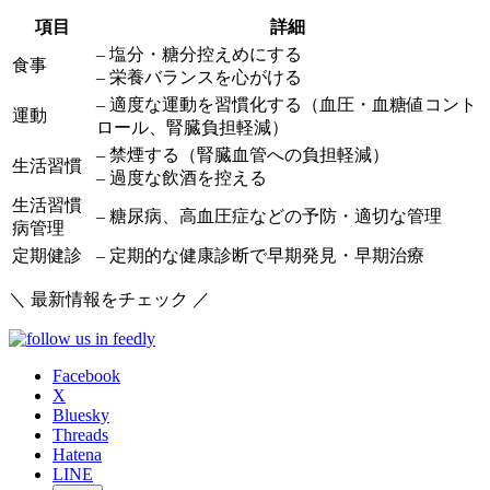
項目
詳細
– 塩分・糖分控えめにする
食事
– 栄養バランスを心がける
– 適度な運動を習慣化する（血圧・血糖値コント
運動
ロール、腎臓負担軽減）
– 禁煙する（腎臓血管への負担軽減）
生活習慣
– 過度な飲酒を控える
生活習慣
– 糖尿病、高血圧症などの予防・適切な管理
病管理
定期健診
– 定期的な健康診断で早期発見・早期治療
＼ 最新情報をチェック ／
Facebook
X
Bluesky
Threads
Hatena
LINE