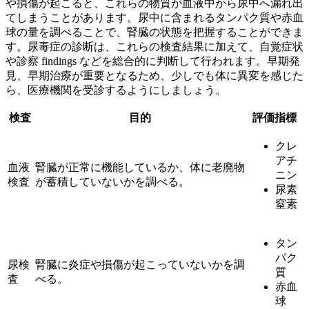
や損傷が起こると、これらの物質が血液中から尿中へ漏れ出
てしまうことがあります。尿中に含まれるタンパク質や赤血
球の量を調べることで、腎臓の状態を把握することができま
す。尿毒症の診断は、これらの検査結果に加えて、自覚症状
や診察 findings などを総合的に判断して行われます。早期発
見、早期治療が重要となるため、少しでも体に異変を感じた
ら、医療機関を受診するようにしましょう。
検査
目的
評価指標
クレ
アチ
血液
腎臓が正常に機能しているか、体に老廃物
ニン
検査
が蓄積していないかを調べる。
尿素
窒素
タン
パク
尿検
腎臓に炎症や損傷が起こっていないかを調
質
査
べる。
赤血
球