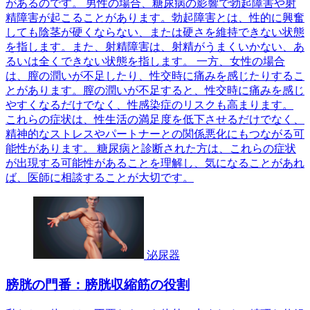
があるのです。 男性の場合、糖尿病の影響で勃起障害や射
精障害が起こることがあります。勃起障害とは、性的に興奮
しても陰茎が硬くならない、または硬さを維持できない状態
を指します。また、射精障害は、射精がうまくいかない、あ
るいは全くできない状態を指します。 一方、女性の場合
は、膣の潤いが不足したり、性交時に痛みを感じたりするこ
とがあります。膣の潤いが不足すると、性交時に痛みを感じ
やすくなるだけでなく、性感染症のリスクも高まります。
これらの症状は、性生活の満足度を低下させるだけでなく、
精神的なストレスやパートナーとの関係悪化にもつながる可
能性があります。 糖尿病と診断された方は、これらの症状
が出現する可能性があることを理解し、気になることがあれ
ば、医師に相談することが大切です。
泌尿器
膀胱の門番：膀胱収縮筋の役割