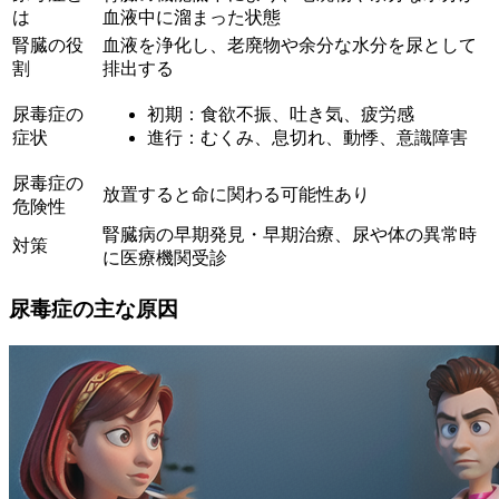
は
血液中に溜まった状態
腎臓の役
血液を浄化し、老廃物や余分な水分を尿として
割
排出する
尿毒症の
初期：食欲不振、吐き気、疲労感
症状
進行：むくみ、息切れ、動悸、意識障害
尿毒症の
放置すると命に関わる可能性あり
危険性
腎臓病の早期発見・早期治療、尿や体の異常時
対策
に医療機関受診
尿毒症の主な原因