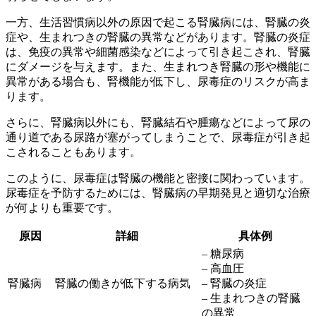
一方、生活習慣病以外の原因で起こる腎臓病には、
腎臓の炎
症
や、生まれつきの
腎臓の異常
などがあります。腎臓の炎症
は、免疫の異常や細菌感染などによって引き起こされ、腎臓
にダメージを与えます。また、生まれつき腎臓の形や機能に
異常がある場合も、腎機能が低下し、尿毒症のリスクが高ま
ります。
さらに、腎臓病以外にも、
腎臓結石
や
腫瘍
などによって尿の
通り道である尿路が塞がってしまうことで、尿毒症が引き起
こされることもあります。
このように、尿毒症は腎臓の機能と密接に関わっています。
尿毒症を予防するためには、腎臓病の早期発見と適切な治療
が何よりも重要です。
原因
詳細
具体例
– 糖尿病
– 高血圧
腎臓病
腎臓の働きが低下する病気
– 腎臓の炎症
– 生まれつきの腎臓
の異常