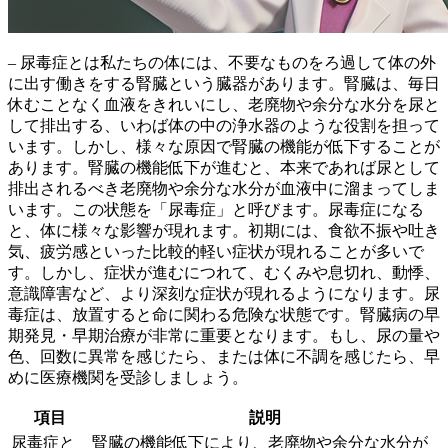
– 尿毒症とは私たちの体には、不要なものをろ過して体の外
に出す働きをする腎臓という臓器があります。腎臓は、毎日
休むことなく血液をきれいにし、老廃物や余分な水分を尿と
して排出する、いわば体の中の浄水器のような役割を担って
います。
しかし、様々な原因で腎臓の機能が低下することが
あります。腎臓の機能低下が進むと、本来であれば尿として
排出されるべき老廃物や余分な水分が血液中に溜まってしま
います。この状態を「尿毒症」と呼びます。
尿毒症になる
と、体に様々な影響が現れます。初期には、食欲不振や吐き
気、疲労感といった比較的軽い症状が現れることが多いで
す。しかし、症状が進むにつれて、むくみや息切れ、動悸、
意識障害など、より深刻な症状が現れるようになります。
尿
毒症は、放置すると命に関わる危険な状態です。腎臓病の早
期発見・早期治療が非常に重要となります。
もし、尿の量や
色、回数に異常を感じたら、または体に不調を感じたら、早
めに医療機関を受診しましょう。
項目
説明
尿毒症と
腎臓の機能低下により、老廃物や余分な水分が