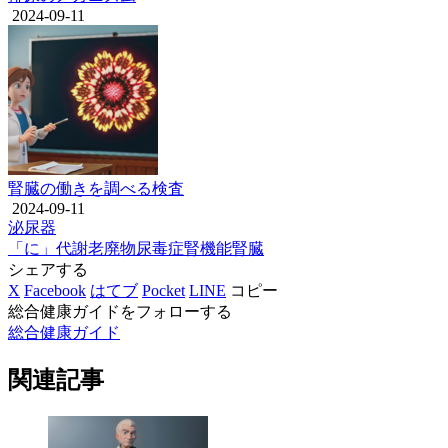
2024-09-11
腎臓の働きを調べる検査
2024-09-11
泌尿器
「に」
代謝老廃物
尿毒症
腎機能
腎臓
シェアする
X
Facebook
はてブ
Pocket
LINE
コピー
総合健康ガイドをフォローする
総合健康ガイド
関連記事