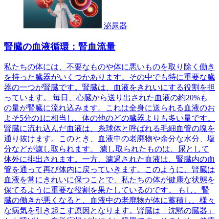
泌尿器
腎臓の血液循環：腎血流量
私たちの体には、不要なものや体に悪いものを取り除く働き
を持った臓器がいくつかあります。その中でも特に重要な臓
器の一つが腎臓です。腎臓は、血液をきれいにする役割を担
っています。 毎日、心臓から送り出された血液の約20%も
の量が腎臓に流れ込みます。これは全身に送られる血液のお
よそ5分の1に相当し、体の他のどの臓器よりも多い量です。
腎臓に流れ込んだ血液は、糸球体と呼ばれる毛細血管の塊を
通り抜けます。このとき、血液中の老廃物や余分な水分、塩
分などが濾し取られます。 濾し取られたものは、尿として
体外に排出されます。一方、濾過された血液は、腎臓内の血
管を通って再び体内に戻っていきます。このように、腎臓は
血液を常にきれいに保つことで、私たちの体が健康な状態を
保てるように重要な役割を果たしているのです。 もし、腎
臓の働きが悪くなると、血液中の老廃物が体に蓄積し、様々
な病気を引き起こす原因となります。腎臓は「沈黙の臓器」