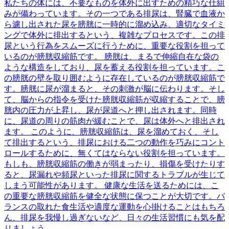
私たちの体には、不要なものを体外に出すための精巧な仕組
みが備わっています。その一つである排尿は、腎臓で血液か
ら濾し出された尿を膀胱に一時的に溜め込み、適切なタイミ
ングで体外に排出するという、複雑なプロセスです。この排
尿という行為をスムーズに行うために、重要な役割を担って
いるのが膀胱収縮筋です。 膀胱は、まるで伸縮自在な袋の
ような構造をしており、尿を蓄える役割を担っています。こ
の膀胱の壁を取り囲むように存在しているのが膀胱収縮筋で
す。膀胱に尿が溜まると、その刺激が脳に伝わります。そし
て、脳からの指令を受けた膀胱収縮筋が収縮することで、膀
胱内の圧力が上昇し、尿が尿道へと押し出されます。同時
に、尿道の周りの筋肉が緩むことで、尿は体外へと排出され
ます。 このように、膀胱収縮筋は、尿を溜めておく、そし
て排出するという、排尿における二つの動作を巧みにコント
ロールするために、無くてはならない役割を担っています。
もしも、膀胱収縮筋の働きが弱まったり、損傷を受けたりす
ると、尿漏れや頻尿といった排尿に関するトラブルが生じて
しまう可能性があります。 健康な生活を送るためには、こ
の重要な膀胱収縮筋を健全な状態に保つことが大切です。バ
ランスの取れた食生活や適度な運動を心掛けることはもちろ
ん、排尿を我慢し過ぎないなど、日々の生活習慣にも気を配
りましょう。