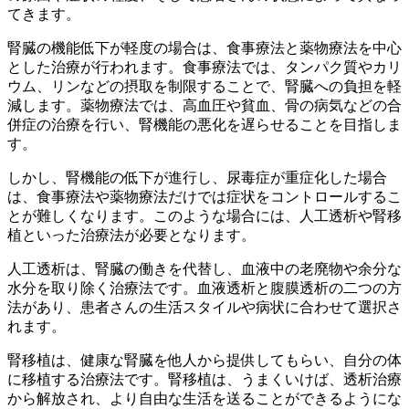
てきます。
腎臓の機能低下が軽度の場合は、食事療法と薬物療法を中心
とした治療が行われます。食事療法では、
タンパク質やカリ
ウム、リンなどの摂取を制限
することで、腎臓への負担を軽
減します。薬物療法では、
高血圧や貧血、骨の病気などの合
併症の治療
を行い、腎機能の悪化を遅らせることを目指しま
す。
しかし、腎機能の低下が進行し、尿毒症が重症化した場合
は、食事療法や薬物療法だけでは症状をコントロールするこ
とが難しくなります。このような場合には、
人工透析や腎移
植といった治療法
が必要となります。
人工透析は、腎臓の働きを代替し、血液中の老廃物や余分な
水分を取り除く治療法です。血液透析と腹膜透析の二つの方
法があり、患者さんの生活スタイルや病状に合わせて選択さ
れます。
腎移植は、健康な腎臓を他人から提供してもらい、自分の体
に移植する治療法です。腎移植は、
うまくいけば、透析治療
から解放され、より自由な生活を送ることができるようにな