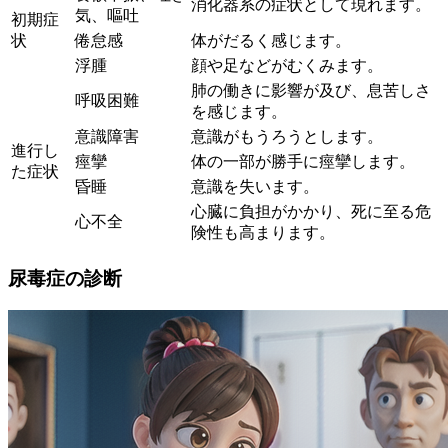
消化器系の症状として現れます。
気、嘔吐
初期症
状
倦怠感
体がだるく感じます。
浮腫
顔や足などがむくみます。
肺の働きに影響が及び、息苦しさ
呼吸困難
を感じます。
意識障害
意識がもうろうとします。
進行し
痙攣
体の一部が勝手に痙攣します。
た症状
昏睡
意識を失います。
心臓に負担がかかり、死に至る危
心不全
険性も高まります。
尿毒症の診断