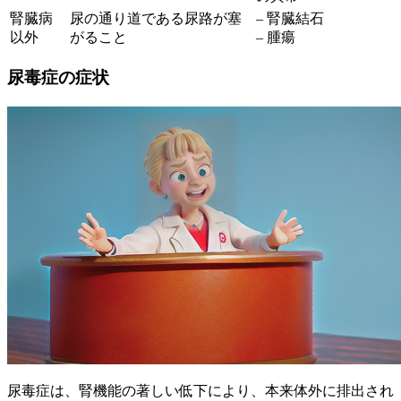
腎臓病
尿の通り道である尿路が塞
– 腎臓結石
以外
がること
– 腫瘍
尿毒症の症状
尿毒症は、腎機能の著しい低下により、本来体外に排出され