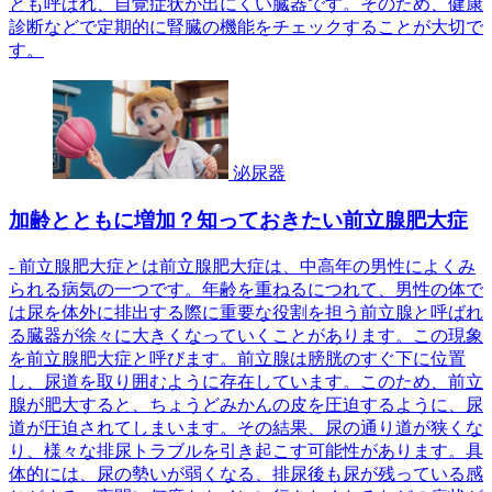
とも呼ばれ、自覚症状が出にくい臓器です。そのため、健康
診断などで定期的に腎臓の機能をチェックすることが大切で
す。
泌尿器
加齢とともに増加？知っておきたい前立腺肥大症
- 前立腺肥大症とは前立腺肥大症は、中高年の男性によくみ
られる病気の一つです。年齢を重ねるにつれて、男性の体で
は尿を体外に排出する際に重要な役割を担う前立腺と呼ばれ
る臓器が徐々に大きくなっていくことがあります。この現象
を前立腺肥大症と呼びます。前立腺は膀胱のすぐ下に位置
し、尿道を取り囲むように存在しています。このため、前立
腺が肥大すると、ちょうどみかんの皮を圧迫するように、尿
道が圧迫されてしまいます。その結果、尿の通り道が狭くな
り、様々な排尿トラブルを引き起こす可能性があります。具
体的には、尿の勢いが弱くなる、排尿後も尿が残っている感