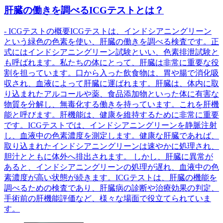
肝臓の働きを調べるICGテストとは？
- ICGテストの概要ICGテストは、インドシアニングリーン
という緑色の色素を使い、肝臓の働きを調べる検査です。正
式にはインドシアニングリーン試験といい、色素排泄試験と
も呼ばれます。私たちの体にとって、肝臓は非常に重要な役
割を担っています。口から入った飲食物は、胃や腸で消化吸
収され、血液によって肝臓に運ばれます。肝臓は、体内に取
り込まれたアルコールや薬、食品添加物といった体に有害な
物質を分解し、無毒化する働きを持っています。これを肝機
能と呼びます。肝機能は、健康を維持するために非常に重要
です。ICGテストでは、インドシアニングリーンを静脈注射
し、血液中の色素濃度を測定します。健康な肝臓であれば、
取り込まれたインドシアニングリーンは速やかに処理され、
胆汁とともに体外へ排出されます。 しかし、肝臓に異常が
あると、インドシアニングリーンの処理が遅れ、血液中の色
素濃度が高い状態が続きます。ICGテストは、肝臓の機能を
調べるための検査であり、肝臓病の診断や治療効果の判定、
手術前の肝機能評価など、様々な場面で役立てられていま
す。