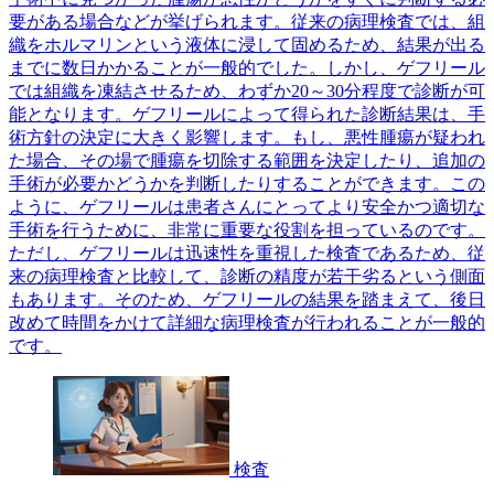
要がある場合などが挙げられます。従来の病理検査では、組
織をホルマリンという液体に浸して固めるため、結果が出る
までに数日かかることが一般的でした。しかし、ゲフリール
では組織を凍結させるため、わずか20～30分程度で診断が可
能となります。ゲフリールによって得られた診断結果は、手
術方針の決定に大きく影響します。もし、悪性腫瘍が疑われ
た場合、その場で腫瘍を切除する範囲を決定したり、追加の
手術が必要かどうかを判断したりすることができます。この
ように、ゲフリールは患者さんにとってより安全かつ適切な
手術を行うために、非常に重要な役割を担っているのです。
ただし、ゲフリールは迅速性を重視した検査であるため、従
来の病理検査と比較して、診断の精度が若干劣るという側面
もあります。そのため、ゲフリールの結果を踏まえて、後日
改めて時間をかけて詳細な病理検査が行われることが一般的
です。
検査