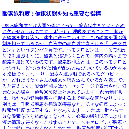
検査
酸素飽和度：健康状態を知る重要な指標
- 酸素飽和度とは人間の体にとって、酸素は生きていくため
に欠かせないものです。 私たちは呼吸をすることで、肺か
ら酸素を取り込み、体中に送っています。この酸素を運ぶ役
割を担っているのが、血液中の赤血球に含まれる「ヘモグロ
ビン」というタンパク質です。ヘモグロビンは、まるで船が
荷物を運ぶように、酸素と結びつくことで、体内の隅々まで
酸素を届けているのです。酸素飽和度とは、このヘモグロビ
ンのうち、どれだけの割合が酸素と結びついているのかを示
す指標です。 つまり、酸素を運ぶ船であるヘモグロビン
が、どれだけたくさんの酸素を積み込んでいるかを表してい
ると言えます。酸素飽和度はパーセンテージで表示され、健
康な人の場合、通常96％以上とされています。 酸素飽和度
は、私たちの健康状態を把握する上で重要な値となります。
例えば、呼吸器疾患や循環器疾患など、様々な病気によって
酸素飽和度は低下することがあります。 これは、肺から十
分な酸素を取り込めなくなったり、心臓の機能低下により血
液の循環が悪くなったりすることで、ヘモグロビンが酸素と
十分に結びつけなくなるためです。 酸素飽和度が低下する