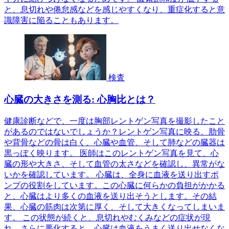
と、息切れや倦怠感などを感じやすくなり、重症化すると意
識障害に陥ることもあります。
検査
心臓の大きさを測る: 心胸比とは？
健康診断などで、一度は胸部レントゲン写真を撮影したこと
があるのではないでしょうか？レントゲン写真に映る、肋骨
や背骨などの骨は白く、心臓や血管、そして肺などの臓器は
黒っぽく映ります。 医師はこのレントゲン写真を見て、心
臓の形や大きさ、そして血管の太さなどを確認し、異常がな
いかを確認しています。 心臓は、全身に血液を送り出すポ
ンプの役割をしています。この心臓に何らかの負担がかかる
と、心臓はより多くの血液を送り出そうとします。その結
果、心臓の筋肉は次第に厚く、そして大きくなってしまいま
す。 この状態が続くと、息切れやむくみなどの症状が現
れ、さらに悪化すると、心臓は血液をうまく送り出せなくな