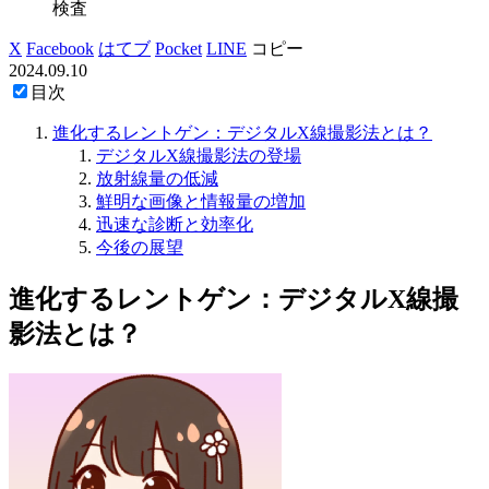
検査
X
Facebook
はてブ
Pocket
LINE
コピー
2024.09.10
目次
進化するレントゲン：デジタルX線撮影法とは？
デジタルX線撮影法の登場
放射線量の低減
鮮明な画像と情報量の増加
迅速な診断と効率化
今後の展望
進化するレントゲン：デジタルX線撮
影法とは？