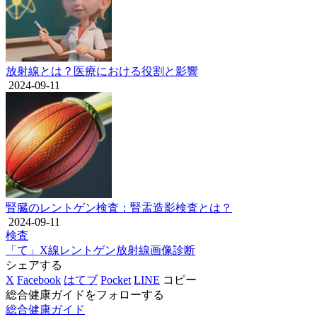
放射線とは？医療における役割と影響
2024-09-11
腎臓のレントゲン検査：腎盂造影検査とは？
2024-09-11
検査
「て」
X線
レントゲン
放射線
画像診断
シェアする
X
Facebook
はてブ
Pocket
LINE
コピー
総合健康ガイドをフォローする
総合健康ガイド