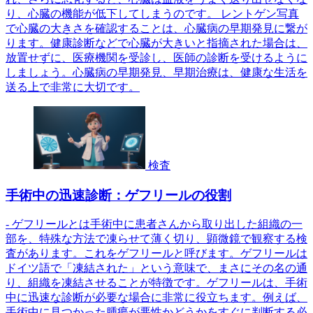
り、心臓の機能が低下してしまうのです。 レントゲン写真
で心臓の大きさを確認することは、心臓病の早期発見に繋が
ります。健康診断などで心臓が大きいと指摘された場合は、
放置せずに、医療機関を受診し、医師の診断を受けるように
しましょう。心臓病の早期発見、早期治療は、健康な生活を
送る上で非常に大切です。
検査
手術中の迅速診断：ゲフリールの役割
- ゲフリールとは手術中に患者さんから取り出した組織の一
部を、特殊な方法で凍らせて薄く切り、顕微鏡で観察する検
査があります。これをゲフリールと呼びます。ゲフリールは
ドイツ語で「凍結された」という意味で、まさにその名の通
り、組織を凍結させることが特徴です。ゲフリールは、手術
中に迅速な診断が必要な場合に非常に役立ちます。例えば、
手術中に見つかった腫瘍が悪性かどうかをすぐに判断する必