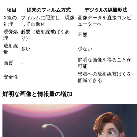
項目
従来のフィルム方式
デジタルX線撮影法
X線の
フィルムに照射し、現像
画像データを直接コンピ
処理
して画像化
ューターへ
現像処
必要（放射線被ばくあ
不要
理
り）
放射線
多い
少ない
量
鮮明な画像を得ることが
画質
–
可能
患者への放射線被ばくを
安全性
–
低減できる
鮮明な画像と情報量の増加