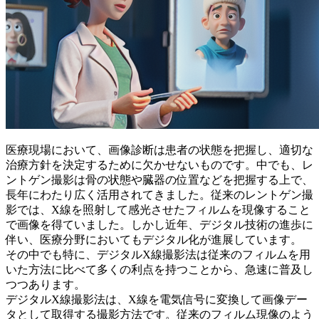
医療現場において、画像診断は患者の状態を把握し、適切な
治療方針を決定するために欠かせないものです。中でも、レ
ントゲン撮影は骨の状態や臓器の位置などを把握する上で、
長年にわたり広く活用されてきました。従来のレントゲン撮
影では、X線を照射して感光させたフィルムを現像すること
で画像を得ていました。しかし近年、
デジタル技術の進歩
に
伴い、医療分野においてもデジタル化が進展しています。
その中でも特に、デジタルX線撮影法は従来のフィルムを用
いた方法に比べて多くの利点を持つことから、急速に普及し
つつあります。
デジタルX線撮影法は、X線を電気信号に変換して画像デー
タとして取得する撮影方法です。従来のフィルム現像のよう