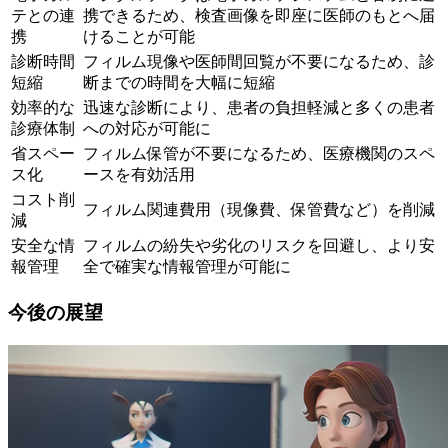
テとの連
携できるため、検査画像を即座に医師のもとへ届
携
けることが可能
診断時間
フィルム現像や医師間回覧が不要になるため、診
短縮
断までの時間を大幅に短縮
効率的な
迅速な診断により、患者の負担軽減と多くの患者
診療体制
への対応が可能に
省スペー
フィルム保管が不要になるため、医療機関のスペ
ス化
ースを有効活用
コスト削
フィルム関連費用（現像費、保管費など）を削減
減
安全な情
フィルムの紛失や劣化のリスクを回避し、より安
報管理
全で確実な情報管理が可能に
今後の展望