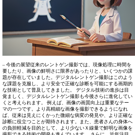
– 今後の展望従来のレントゲン撮影では、現像処理に時間を
要したり、画像の鮮明さに限界があったりと、いくつかの課
題が存在していました。デジタルレントゲン撮影はこのよう
な課題を克服し、より安全で正確な診断を可能にする画期的
な技術として普及してきました。
デジタル技術の進歩は目
覚ましく、デジタルレントゲン撮影も今後さらに進化してい
くと考えられます。
例えば、画像の画質向上は重要なテー
マの一つです。より高精細な画像を撮影できるようになれ
ば、従来は見えにくかった微細な病変の発見や、より正確な
診断に役立つことが期待されます。また、患者さんの身体へ
の負担軽減を目的として、より少ないＸ線量で鮮明な画像を
撮影できる技術の開発も進んでいます。
さらに、近年注目