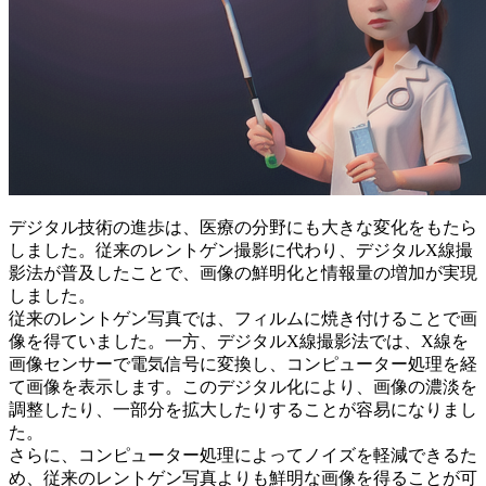
デジタル技術の進歩は、医療の分野にも大きな変化をもたら
しました。従来のレントゲン撮影に代わり、デジタルX線撮
影法が普及したことで、
画像の鮮明化と情報量の増加
が実現
しました。
従来のレントゲン写真では、フィルムに焼き付けることで画
像を得ていました。一方、デジタルX線撮影法では、X線を
画像センサーで電気信号に変換し、コンピューター処理を経
て画像を表示します。このデジタル化により、画像の濃淡を
調整したり、一部分を拡大したりすることが容易になりまし
た。
さらに、
コンピューター処理によってノイズを軽減できる
た
め、従来のレントゲン写真よりも鮮明な画像を得ることが可