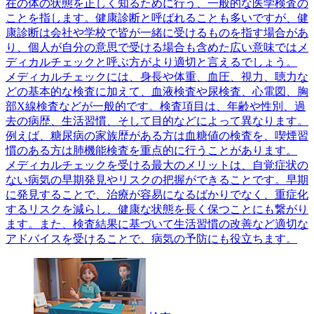
在の体の状態を正しく知るために行う、一般的な医学検査の
ことを指します。健康診断と呼ばれることも多いですが、健
康診断は会社や学校で皆が一緒に受けるものを指す場合があ
り、個人が自分の意思で受ける場合も含めた広い意味ではメ
ディカルチェックと呼ぶ方がより適切と言えるでしょう。
メディカルチェックには、身長や体重、血圧、視力、聴力な
どの基本的な検査に加えて、血液検査や尿検査、心電図、胸
部X線検査などが一般的です。検査項目は、年齢や性別、過
去の病歴、生活習慣、そして目的などによって異なります。
例えば、糖尿病の家族歴がある方は血糖値の検査を、喫煙習
慣のある方は肺機能検査を重点的に行うことがあります。
メディカルチェックを受ける最大のメリットは、自覚症状の
ない病気の早期発見やリスクの把握ができることです。早期
に発見することで、治療が容易になるばかりでなく、重症化
するリスクを減らし、健康な状態を長く保つことにも繋がり
ます。また、検査結果に基づいて生活習慣の改善など適切な
アドバイスを受けることで、病気の予防にも役立ちます。