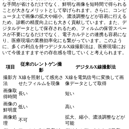
な手間が省けるだけでなく、
鮮明な画像を短時間で得られる
ことが大きなメリットとして挙げられます。さらに、コンピ
ュータ上で画像の拡大や縮小、濃淡調整などが容易に行える
ため、診断の精度向上にも大きく貢献しています。また、デ
ジタルデータとして保存されるため、フィルムの保管スペー
スが不要になるだけでなく、電子カルテとの連携も容易にな
り、医療現場の業務効率化にも繋がっています。このよう
に、多くの利点を持つデジタルX線撮影法は、医療現場にお
いて今後ますますその存在感を増していくと考えられます。
従来のレントゲン撮
項目
デジタルX線撮影法
影
撮影方
X線を照射して感光さ
X線を電気信号に変換して画
法
せたフィルムを現像
像データとして取得
画像取
長い
短い
得時間
画像の
低い
高い
鮮明度
画像処
拡大、縮小、濃淡調整などが
不可
理
可能