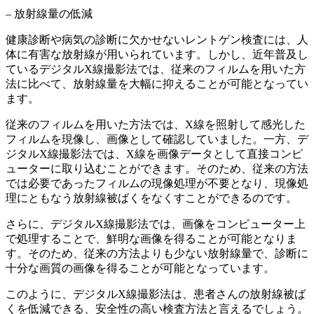
– 放射線量の低減
健康診断や病気の診断に欠かせないレントゲン検査には、人
体に有害な放射線が用いられています。しかし、近年普及し
ているデジタルX線撮影法では、従来のフィルムを用いた方
法に比べて、放射線量を大幅に抑えることが可能となってい
ます。
従来のフィルムを用いた方法では、X線を照射して感光した
フィルムを現像し、画像として確認していました。一方、デ
ジタルX線撮影法では、
X線を画像データとして直接コンピ
ューターに取り込む
ことができます。そのため、従来の方法
では必要であったフィルムの現像処理が不要となり、
現像処
理にともなう放射線被ばくをなくす
ことができるのです。
さらに、デジタルX線撮影法では、画像をコンピューター上
で処理することで、鮮明な画像を得ることが可能となりま
す。そのため、従来の方法よりも少ない放射線量で、診断に
十分な画質の画像を得ることが可能となっています。
このように、デジタルX線撮影法は、患者さんの放射線被ば
くを低減できる、安全性の高い検査方法と言えるでしょう。