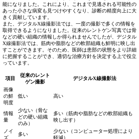
能になりました。これにより、これまで見逃される可能性の
あった小さな病変も見つけやすくなり、診断の精度向上に大
きく貢献しています。
また、デジタルX線撮影法では、一度の撮影で多くの情報を
取得できるようになりました。従来のレントゲン写真では骨
などの硬い組織の情報しか得られませんでしたが、デジタル
X線撮影法では、
筋肉や脂肪などの軟部組織も鮮明に映し出
す
ことができます。そのため、医師は患部の状態をより詳細
に把握することができ、適切な治療方針を決定する上で役立
っています。
従来のレント
項目
デジタルX線撮影法
ゲン撮影
画像
の鮮
低い
高い
明度
少ない（骨な
情報
多い（筋肉や脂肪などの軟部組織も
どの硬い組織
量
映し出す）
のみ）
ノイ
少ない（コンピューター処理により
多い
ズ
軽減）