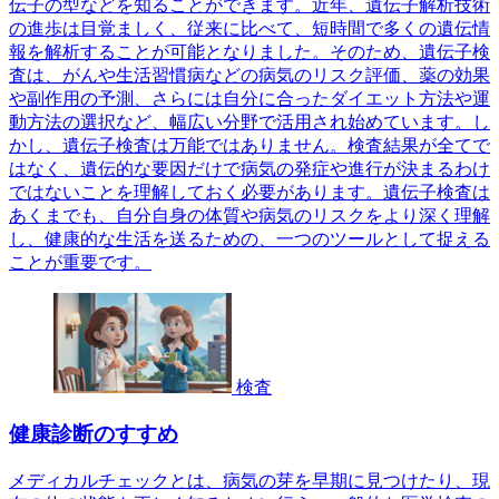
伝子の型などを知ることができます。近年、遺伝子解析技術
の進歩は目覚ましく、従来に比べて、短時間で多くの遺伝情
報を解析することが可能となりました。そのため、遺伝子検
査は、がんや生活習慣病などの病気のリスク評価、薬の効果
や副作用の予測、さらには自分に合ったダイエット方法や運
動方法の選択など、幅広い分野で活用され始めています。し
かし、遺伝子検査は万能ではありません。検査結果が全てで
はなく、遺伝的な要因だけで病気の発症や進行が決まるわけ
ではないことを理解しておく必要があります。遺伝子検査は
あくまでも、自分自身の体質や病気のリスクをより深く理解
し、健康的な生活を送るための、一つのツールとして捉える
ことが重要です。
検査
健康診断のすすめ
メディカルチェックとは、病気の芽を早期に見つけたり、現