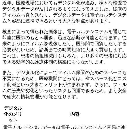
近年、医療現場においてもデジタル化が進み、様々な検査で
デジタルデータが活用されるようになってきました。従来の
フィルム写真と異なり、デジタルデータは
電子カルテシステ
ムと容易に連携
できるという大きな利点があります。
検査によって得られた画像は、電子カルテシステムを通じて
即座に医師のもとへ届き、迅速な診断が可能となります。従
来のようにフィルムを現像したり、医師間で回覧したりする
必要がないため、
診断までの時間短縮
に大きく貢献します。
これは、患者の負担軽減はもちろん、より多くの患者に対応
できる効率的な診療体制の構築にもつながります。
また、デジタル化によってフィルム保管のためのスペースも
不要になるため、医療機関にとっては、
省スペース化
と
コス
ト削減
という大きなメリットが生まれます。さらに、フィル
ムの紛失や劣化といったリスクも回避できるため、より安全
で確実な情報管理が可能となります。
デジタル
化のメリ
内容
ット
電子カル
デジタルデータは電子カルテシステムと容易に連