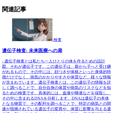
関連記事
検査
遺伝子検査: 未来医療への扉
- 遺伝子検査とは私たち一人ひとりの体を作るための設計
図、それが遺伝子です。この遺伝子は、親から子へと受け継
がれるもので、その中には、顔つきや体格といった身体的特
徴だけでなく、病気のかかりやすさや体質など、様々な情報
が含まれています。遺伝子検査とは、この遺伝子の情報を詳
しく調べることで、自分自身の体質や病気のリスクなどを知
るための検査です。具体的には、血液や唾液などを採取し、
その中に含まれるDNAを分析します。DNAは遺伝子の本体
となる物質で、その配列を調べることで、特定の病気との関
連が指摘されている遺伝子の変異や、体質に影響を与える遺