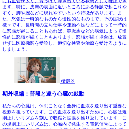
にも血管が太く、青っぽく浮き出ている状態として確認でき
ます。特に、皮膚の表面に近いところにある静脈で起こりや
すく、脚や腕などに現れやすいという特徴があります。ま
た、怒張は一時的なものから慢性的なものまで、その症状は
様々です。長時間の立ち仕事や運動不足などによって一時的
に怒張が起こることもあれば、静脈瘤などの病気によって慢
性的に怒張が続くこともあります。怒張が続く場合は、放置
せずに医療機関を受診し、適切な検査や治療を受けるように
しましょう。
循環器
期外収縮：普段と違う心臓の鼓動
私たちの心臓は、休むことなく全身に血液を送り出す重要な
役割を担っています。この血液を送り出すために、心臓は規
則正しいリズムを刻んで収縮と拡張を繰り返しています。こ
の規則正しいリズムは、心臓内で発生する電気信号によって