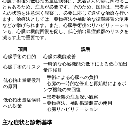
心臓手術後の低心拍出量症候群は、患者さんの命に関わるこ
ともあるため、注意が必要です。そのため、医師は、患者さ
んの状態を注意深く観察し、必要に応じて適切な治療を行い
ます。治療法としては、薬物療法や補助的な循環装置の使用
などが挙げられます。また、心臓手術後のリハビリテーショ
ンも、心臓の機能回復を促し、低心拍出量症候群のリスクを
減らす上で重要です。
項目
説明
心臓手術の目的
心臓の機能改善
一時的な心臓機能の低下による低心拍出
心臓手術のリスク
量症候群
– 手術による心臓への負担
低心拍出量症候群
– 心臓の一時的な停止と再始動によるポ
の原因
ンプ機能の未回復
– 患者状態の注意深い観察
低心拍出量症候群
– 薬物療法、補助循環装置の使用
への対策
– 心臓リハビリテーション
主な症状と診断基準