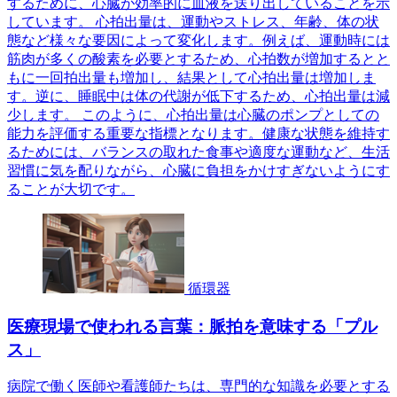
するために、心臓が効率的に血液を送り出していることを示
しています。 心拍出量は、運動やストレス、年齢、体の状
態など様々な要因によって変化します。例えば、運動時には
筋肉が多くの酸素を必要とするため、心拍数が増加するとと
もに一回拍出量も増加し、結果として心拍出量は増加しま
す。逆に、睡眠中は体の代謝が低下するため、心拍出量は減
少します。 このように、心拍出量は心臓のポンプとしての
能力を評価する重要な指標となります。健康な状態を維持す
るためには、バランスの取れた食事や適度な運動など、生活
習慣に気を配りながら、心臓に負担をかけすぎないようにす
ることが大切です。
循環器
医療現場で使われる言葉：脈拍を意味する「プル
ス」
病院で働く医師や看護師たちは、専門的な知識を必要とする