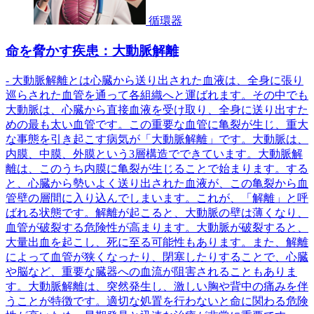
循環器
命を脅かす疾患：大動脈解離
- 大動脈解離とは心臓から送り出された血液は、全身に張り
巡らされた血管を通って各組織へと運ばれます。その中でも
大動脈は、心臓から直接血液を受け取り、全身に送り出すた
めの最も太い血管です。この重要な血管に亀裂が生じ、重大
な事態を引き起こす病気が「大動脈解離」です。大動脈は、
内膜、中膜、外膜という3層構造でできています。大動脈解
離は、このうち内膜に亀裂が生じることで始まります。する
と、心臓から勢いよく送り出された血液が、この亀裂から血
管壁の層間に入り込んでしまいます。これが、「解離」と呼
ばれる状態です。解離が起こると、大動脈の壁は薄くなり、
血管が破裂する危険性が高まります。大動脈が破裂すると、
大量出血を起こし、死に至る可能性もあります。また、解離
によって血管が狭くなったり、閉塞したりすることで、心臓
や脳など、重要な臓器への血流が阻害されることもありま
す。大動脈解離は、突然発生し、激しい胸や背中の痛みを伴
うことが特徴です。適切な処置を行わないと命に関わる危険