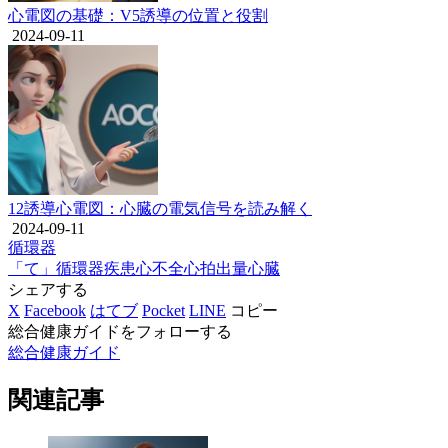
心電図の基礎：V5誘導の位置と役割
2024-09-11
12誘導心電図：心臓の電気信号を読み解く
2024-09-11
循環器
「て」
循環器疾患
心不全
心拍出量
心臓
シェアする
X
Facebook
はてブ
Pocket
LINE
コピー
総合健康ガイドをフォローする
総合健康ガイド
関連記事