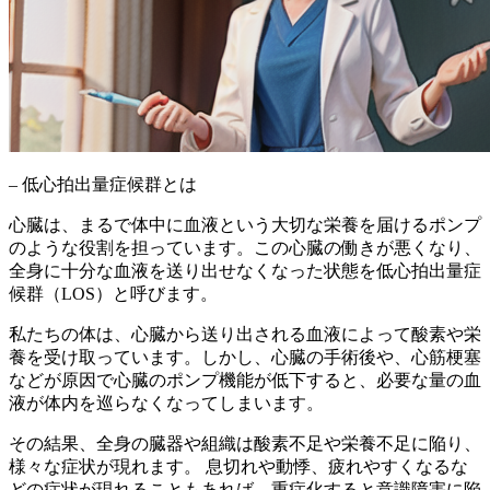
– 低心拍出量症候群とは
心臓は、まるで体中に血液という大切な栄養を届けるポンプ
のような役割を担っています。この心臓の働きが悪くなり、
全身に十分な血液を送り出せなくなった状態
を低心拍出量症
候群（LOS）と呼びます。
私たちの体は、心臓から送り出される血液によって酸素や栄
養を受け取っています。しかし、心臓の手術後や、心筋梗塞
などが原因で心臓のポンプ機能が低下すると、
必要な量の血
液が体内を巡らなくなってしまいます
。
その結果、全身の臓器や組織は酸素不足や栄養不足に陥り、
様々な症状が現れます。 息切れや動悸、疲れやすくなるな
どの症状が現れることもあれば、重症化すると意識障害に陥