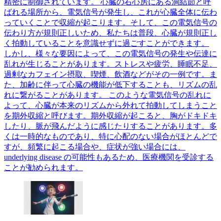
精密に制御されています。 心臓の右心房にある洞結節と呼
ばれる場所から、電気信号が発生し、これが心臓全体に伝わ
っていくことで収縮が起こります。そして、この電気信号の
伝わり方が規則正しいため、私たちは普段、心臓が規則正し
く拍動していることを意識せずに過ごすことができます。
しかし、様々な要因によって、この電気信号の発生や伝達に
乱れが生じることがあります。ストレスや疲労、睡眠不足、
過剰なカフェイン摂取、喫煙、飲酒などがその一例です。ま
た、加齢に伴って心臓の機能が低下することも、リズムの乱
れに繋がることがあります。 このような電気信号の乱れに
よって、心臓が本来のリズムから外れて拍動してしまうこと
を期外収縮と呼びます。期外収縮が起こると、胸がドキドキ
したり、脈が飛んだように感じたりすることがあります。多
くは一時的なものであり、特に心配のない場合がほとんどで
すが、頻繁に起こる場合や、症状が強い場合には、
underlying disease の可能性もあるため、医療機関を受診する
ことが勧められます。