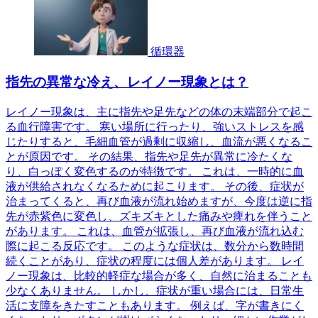
循環器
指先の異常な冷え、レイノー現象とは？
レイノー現象は、主に指先や足先などの体の末端部分で起こ
る血行障害です。 寒い場所に行ったり、強いストレスを感
じたりすると、毛細血管が過剰に収縮し、血流が悪くなるこ
とが原因です。 その結果、指先や足先が異常に冷たくな
り、白っぽく変色するのが特徴です。 これは、一時的に血
液が供給されなくなるために起こります。 その後、症状が
治まってくると、再び血液が流れ始めますが、今度は逆に指
先が赤紫色に変色し、ズキズキとした痛みや痺れを伴うこと
があります。 これは、血管が拡張し、再び血液が流れ込む
際に起こる反応です。 このような症状は、数分から数時間
続くことがあり、症状の程度には個人差があります。 レイ
ノー現象は、比較的軽症な場合が多く、自然に治まることも
少なくありません。 しかし、症状が重い場合には、日常生
活に支障をきたすこともあります。 例えば、字が書きにく