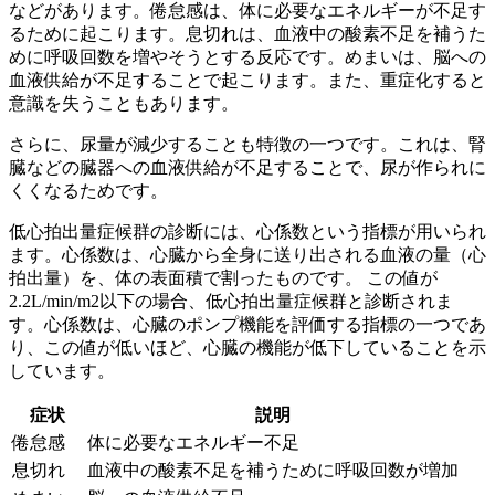
などがあります。
倦怠感は、体に必要なエネルギーが不足す
るために起こります。息切れは、血液中の酸素不足を補うた
めに呼吸回数を増やそうとする反応です。めまいは、脳への
血液供給が不足することで起こります。また、重症化すると
意識を失うこともあります。
さらに、尿量が減少することも特徴の一つです。
これは、腎
臓などの臓器への血液供給が不足することで、尿が作られに
くくなるためです。
低心拍出量症候群の診断には、心係数という指標が用いられ
ます。心係数は、心臓から全身に送り出される血液の量（心
拍出量）を、体の表面積で割ったものです。
この値が
2.2L/min/m2以下の場合、低心拍出量症候群と診断されま
す。
心係数は、心臓のポンプ機能を評価する指標の一つであ
り、この値が低いほど、心臓の機能が低下していることを示
しています。
症状
説明
倦怠感
体に必要なエネルギー不足
息切れ
血液中の酸素不足を補うために呼吸回数が増加