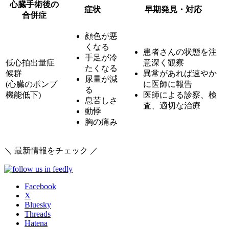
心臓手術後の
症状
早期発見・対応
合併症
顔色が悪
くなる
患者さんの状態を注
手足が冷
低心拍出量症
意深く観察
たくなる
候群
異常があれば速やか
尿量が減
(心臓のポンプ
に医師に報告
る
機能低下)
医師による診察、検
息苦しさ
査、適切な治療
動悸
胸の痛み
＼ 最新情報をチェック ／
Facebook
X
Bluesky
Threads
Hatena