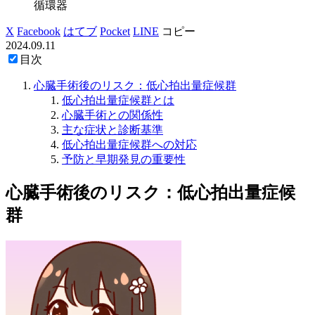
循環器
X
Facebook
はてブ
Pocket
LINE
コピー
2024.09.11
目次
心臓手術後のリスク：低心拍出量症候群
低心拍出量症候群とは
心臓手術との関係性
主な症状と診断基準
低心拍出量症候群への対応
予防と早期発見の重要性
心臓手術後のリスク：低心拍出量症候
群