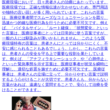
医療現場において、日々患者さんの治療にあたっています。
医療現場では、正確な情報伝達が欠かせないため、専門用語
や独特の言い回しが多く用いられています。これらの言葉
は、医療従事者間でスムーズなコミュニケーションを図り、
迅速かつ的確な医療行為を行うために必要不可欠です。例え
ば、「バイタルサイン」「ルート確保」「状態変化」といっ
た言葉は、医療従事者にとっては日常的に使う言葉ですが、
一般の人には馴染みが薄いかもしれません。 このような医
療現場特有の言葉は、患者さんにとっては分かりにくく、不
安に感じられることもあるでしょう。しかし、これらの言葉
は、患者さんの安全を守る上で重要な役割を果たしていま
す。例えば、「アナフィラキシーショック」や「心肺停止」
といった緊急事態を示す言葉は、医療従事者が状況を瞬時に
理解し、適切な処置を施すために必要不可欠です。 医療従
事者は、患者さんの立場に立って、分かりやすい言葉で説明
するよう心がけることが大切です。患者さんも、分からない
言葉があれば、遠慮なく質問することで、安心して治療を受
けることができます。