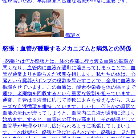
性が高いため、早期発見と迅速な治療が非常に重要です。
循環器
怒張：血管が腫脹するメカニズムと病気との関係
- 怒張とは何か怒張とは、体の各部に行き渡る血液の循環が
悪くなり、血管内に血液が過剰に溜まってしまうことで、血
管が通常よりも膨らんだ状態を指します。私たちの体は、心
臓という臓器がポンプの役割を果たすことで、全身に血液を
循環させています。この血液は、酸素や栄養を体の隅々まで
運び、老廃物を回収するという重要な役割を担っています。
通常、血管は血液量に応じて柔軟に太さを変えながら、スム
ーズな血液循環を維持しています。しかし、何らかの原因で
血液の流れが滞ってしまうと、血管内に血液が過剰に溜まり
始めます。すると、血管内の圧力が高まり、その結果として
血管壁が無理やり押し広げられるように拡張してしまいま
す。この状態が、怒張と呼ばれるものです。怒張は、見た目