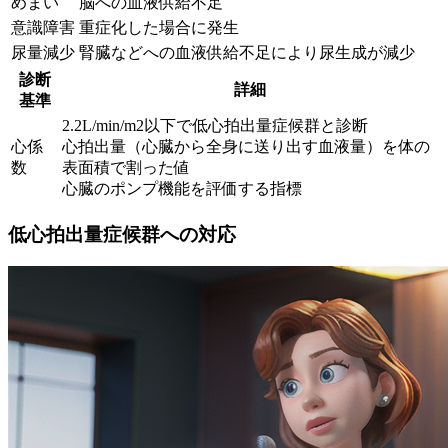
めまい
脳への血液供給不足
意識障害
重症化した場合に発生
尿量減少
腎臓などへの血液供給不足により尿生成が減少
診断
詳細
基準
2.2L/min/m2以下で低心拍出量症候群と診断
心係
心拍出量（心臓から全身に送り出す血液量）を体の
数
表面積で割った値
心臓のポンプ機能を評価する指標
低心拍出量症候群への対応