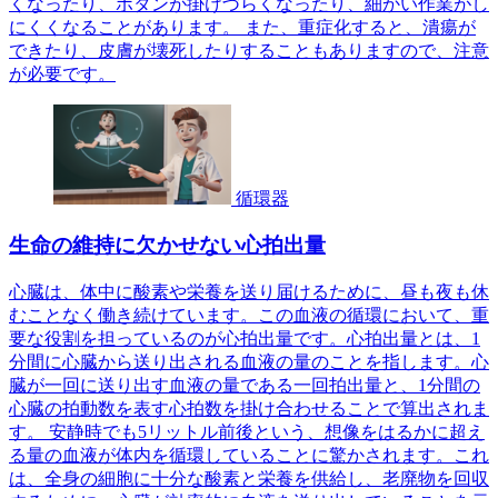
くなったり、ボタンが掛けづらくなったり、細かい作業がし
にくくなることがあります。 また、重症化すると、潰瘍が
できたり、皮膚が壊死したりすることもありますので、注意
が必要です。
循環器
生命の維持に欠かせない心拍出量
心臓は、体中に酸素や栄養を送り届けるために、昼も夜も休
むことなく働き続けています。この血液の循環において、重
要な役割を担っているのが心拍出量です。心拍出量とは、1
分間に心臓から送り出される血液の量のことを指します。心
臓が一回に送り出す血液の量である一回拍出量と、1分間の
心臓の拍動数を表す心拍数を掛け合わせることで算出されま
す。 安静時でも5リットル前後という、想像をはるかに超え
る量の血液が体内を循環していることに驚かされます。これ
は、全身の細胞に十分な酸素と栄養を供給し、老廃物を回収