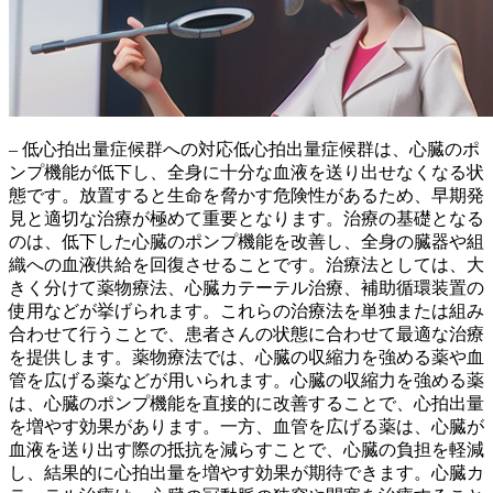
– 低心拍出量症候群への対応低心拍出量症候群は、心臓のポ
ンプ機能が低下し、全身に十分な血液を送り出せなくなる状
態です。放置すると生命を脅かす危険性があるため、早期発
見と適切な治療が極めて重要となります。治療の基礎となる
のは、低下した心臓のポンプ機能を改善し、全身の臓器や組
織への血液供給を回復させることです。
治療法としては、大
きく分けて薬物療法、心臓カテーテル治療、補助循環装置の
使用などが挙げられます。
これらの治療法を単独または組み
合わせて行うことで、患者さんの状態に合わせて最適な治療
を提供します。薬物療法では、心臓の収縮力を強める薬や血
管を広げる薬などが用いられます。心臓の収縮力を強める薬
は、心臓のポンプ機能を直接的に改善することで、心拍出量
を増やす効果があります。一方、血管を広げる薬は、心臓が
血液を送り出す際の抵抗を減らすことで、心臓の負担を軽減
し、結果的に心拍出量を増やす効果が期待できます。
心臓カ