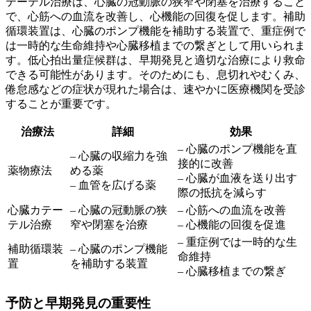
テーテル治療は、心臓の冠動脈の狭窄や閉塞を治療すること
で、心筋への血流を改善し、心機能の回復を促します。
補助
循環装置は、心臓のポンプ機能を補助する装置で、重症例で
は一時的な生命維持や心臓移植までの繋ぎとして用いられま
す。低心拍出量症候群は、早期発見と適切な治療により救命
できる可能性があります。そのためにも、息切れやむくみ、
倦怠感などの症状が現れた場合は、速やかに医療機関を受診
することが重要です。
治療法
詳細
効果
– 心臓のポンプ機能を直
– 心臓の収縮力を強
接的に改善
薬物療法
める薬
– 心臓が血液を送り出す
– 血管を広げる薬
際の抵抗を減らす
心臓カテー
– 心臓の冠動脈の狭
– 心筋への血流を改善
テル治療
窄や閉塞を治療
– 心機能の回復を促進
– 重症例では一時的な生
補助循環装
– 心臓のポンプ機能
命維持
置
を補助する装置
– 心臓移植までの繋ぎ
予防と早期発見の重要性