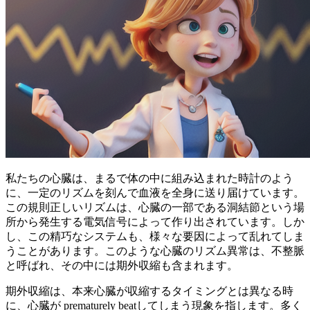
私たちの心臓は、まるで体の中に組み込まれた時計のよう
に、一定のリズムを刻んで血液を全身に送り届けています。
この規則正しいリズムは、心臓の一部である洞結節という場
所から発生する電気信号によって作り出されています。しか
し、この精巧なシステムも、様々な要因によって乱れてしま
うことがあります。このような心臓のリズム異常は、不整脈
と呼ばれ、その中には期外収縮も含まれます。
期外収縮は、本来心臓が収縮するタイミングとは異なる時
に、
心臓が prematurely beatしてしまう現象
を指します。多く