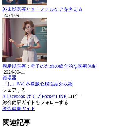
終末期医療とターミナルケアを考える
2024-09-11
周産期医療：母子のための総合的な医療体制
2024-09-11
循環器
「し」
PAC
不整脈
心房性期外収縮
シェアする
X
Facebook
はてブ
Pocket
LINE
コピー
総合健康ガイドをフォローする
総合健康ガイド
関連記事