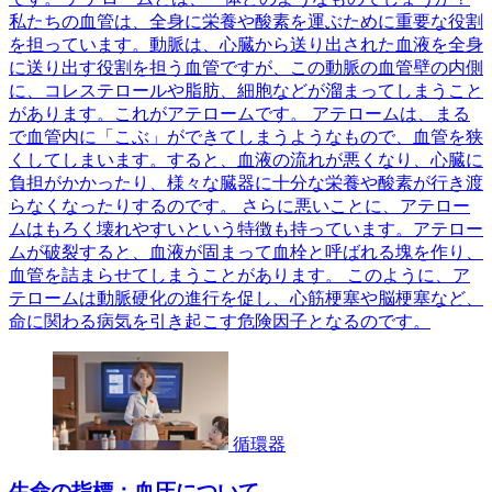
私たちの血管は、全身に栄養や酸素を運ぶために重要な役割
を担っています。動脈は、心臓から送り出された血液を全身
に送り出す役割を担う血管ですが、この動脈の血管壁の内側
に、コレステロールや脂肪、細胞などが溜まってしまうこと
があります。これがアテロームです。 アテロームは、まる
で血管内に「こぶ」ができてしまうようなもので、血管を狭
くしてしまいます。すると、血液の流れが悪くなり、心臓に
負担がかかったり、様々な臓器に十分な栄養や酸素が行き渡
らなくなったりするのです。 さらに悪いことに、アテロー
ムはもろく壊れやすいという特徴も持っています。アテロー
ムが破裂すると、血液が固まって血栓と呼ばれる塊を作り、
血管を詰まらせてしまうことがあります。 このように、ア
テロームは動脈硬化の進行を促し、心筋梗塞や脳梗塞など、
命に関わる病気を引き起こす危険因子となるのです。
循環器
生命の指標：血圧について