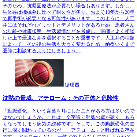
そのため、抗凝固療法が必要ない場合もあります。しかし、
生体弁は機械弁に比べて耐久性が劣り、およそ10年から20年
で再手術が必要となる可能性があります。このように、人工
弁にはそれぞれメリットとデメリットがあるため、患者さん
の年齢や健康状態、生活習慣などを考慮し、医師とよく相談
した上で最適な弁を選択することが重要です。人工弁の種類
によって、その後の生活も大きく変わるため、納得いくまで
医師に相談するようにしましょう。
循環器
沈黙の脅威、アテローム：その正体と危険性
「動脈硬化」という言葉を耳にしたことがある方は多いので
はないでしょうか。これは、文字通り動脈の壁が硬く、もろ
くなってしまう病気の総称です。そして、この動脈硬化の進
行に深く関わっているのが、「アテローム」と呼ばれる存在
です。 アテロームとは、一体どのようなものでしょうか？