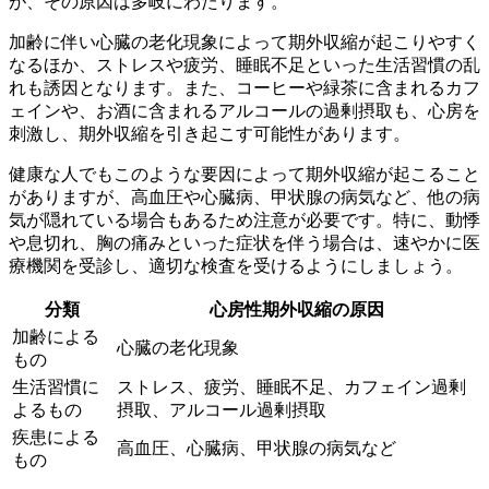
が、その原因は多岐にわたります。
加齢に伴い心臓の老化現象によって期外収縮が起こりやすく
なる
ほか、ストレスや疲労、睡眠不足といった生活習慣の乱
れも誘因となります。また、コーヒーや緑茶に含まれるカフ
ェインや、お酒に含まれるアルコールの過剰摂取も、心房を
刺激し、期外収縮を引き起こす可能性があります。
健康な人でもこのような要因によって期外収縮が起こること
がありますが、高血圧や心臓病、甲状腺の病気など、他の病
気が隠れている場合もあるため注意が必要です。
特に、動悸
や息切れ、胸の痛みといった症状を伴う場合は、速やかに医
療機関を受診し、適切な検査を受けるようにしましょう。
分類
心房性期外収縮の原因
加齢による
心臓の老化現象
もの
生活習慣に
ストレス、疲労、睡眠不足、カフェイン過剰
よるもの
摂取、アルコール過剰摂取
疾患による
高血圧、心臓病、甲状腺の病気など
もの