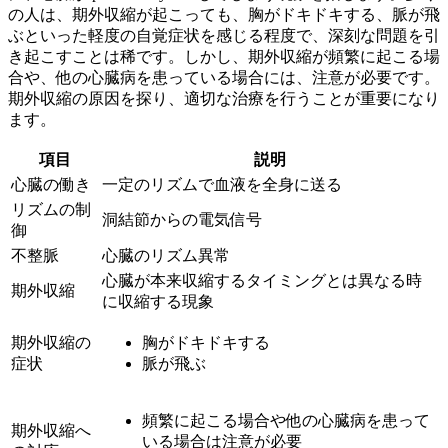
の人は、期外収縮が起こっても、胸がドキドキする、脈が飛
ぶといった軽度の自覚症状を感じる程度で、深刻な問題を引
き起こすことは稀です。しかし、期外収縮が頻繁に起こる場
合や、他の心臓病を患っている場合には、注意が必要です。
期外収縮の原因を探り、適切な治療を行うことが重要になり
ます。
項目
説明
心臓の働き
一定のリズムで血液を全身に送る
リズムの制
洞結節からの電気信号
御
不整脈
心臓のリズム異常
心臓が本来収縮するタイミングとは異なる時
期外収縮
に収縮する現象
期外収縮の
胸がドキドキする
症状
脈が飛ぶ
頻繁に起こる場合や他の心臓病を患って
期外収縮へ
いる場合は注意が必要