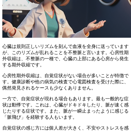
心臓は規則正しいリズムを刻んで血液を全身に送っています
が、このリズムが乱れることを不整脈と言います。心房性期
外収縮は、不整脈の一種で、心臓の上部にある心房から発生
する期外収縮です。
心房性期外収縮は、
自覚症状がない場合が多い
ことが特徴で
す。健康診断や他の病気の検査で心電図検査を受けた際に、
偶然発見されるケースも少なくありません。
一方で、自覚症状が現れる場合もあります。最も一般的な症
状は
動悸
です。これは、心臓がドキドキしたり、脈が速く感
じたりする症状です。また、脈が一瞬止まったように感じる
「脈飛び」
を経験する人もいます。
自覚症状の感じ方には個人差が大きく、
不安やストレスを感