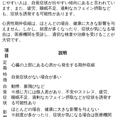
じやすい人
は、自覚症状が出やすい傾向にあると言われてい
ます。また、疲労、睡眠不足、過剰なカフェイン摂取など
も、症状を誘発する可能性があります。
心房性期外収縮は、
ほとんどの場合、健康に大きな影響を与
えません
。しかし、頻度が多くなったり、症状が気になる場
合は、医療機関を受診し、適切な検査や治療を受けることが
大切です。
項
説明
目
定
心臓の上部にある心房から発生する期外収縮
義
特
自覚症状がない場合が多い
徴
自
動悸、脈飛びなど
覚
※感じ方には個人差があり、不安やストレス、疲労、
症
睡眠不足、過剰なカフェイン摂取などが症状を誘発す
状
る可能性あり
ほとんどの場合、健康に大きな影響を与えない
影
※頻度が多かったり、症状が気になる場合は医療機関