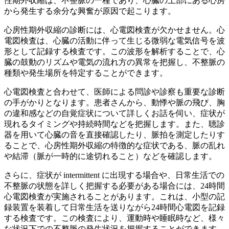
性期外収縮は、不整脈の一種であり、心臓の上部にある心房
から発生する余分な興奮が原因で起こります。
心房性期外収縮の診断には、
心電図検査
が欠かせません。心
電図検査は、心臓の活動に伴って生じる微弱な電気信号を波
形として記録する検査です。この波形を解析することで、心
臓の鼓動のリズムや電気の流れ方の異常を把握し、不整脈の
種類や発生場所を特定することができます。
心電図検査と合わせて、
医師による問診や診察
も重要な診断
の手がかりとなります。患者さんから、動悸や脈の飛び、胸
の違和感などの自覚症状について詳しくお話を伺い、症状が
現れるタイミングや持続時間などを把握します。また、聴診
器を用いて心臓の音を直接確認したり、脈拍を測定したりす
ることで、心房性期外収縮の特徴的な症状である、脈の乱れ
や結滞（脈が一時的に途切れること）などを確認します。
さらに、
症状が intermittent に出現する場合や、日常生活での
不整脈の状態を詳しく把握する必要がある場合
には、24時間
心電図検査が実施されることがあります。これは、小型の記
録装置を装着して日常生活を送りながら24時間心電図を記録
する検査です。この検査により、運動時や睡眠時など、様々
な状況下での不整脈の発生状況を把握することができます。