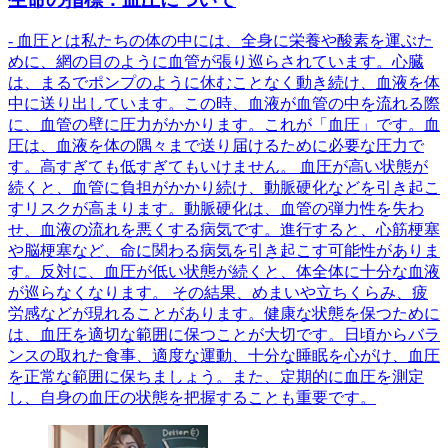
- 血圧とは私たちの体の中には、全身に栄養や酸素を運ぶた
めに、網の目のように血管が張り巡らされています。心臓
は、まるでポンプのように休むことなく動き続け、血液を体
中に送り出しています。この時、血液が血管の中を流れる際
に、血管の壁に圧力がかかります。これが「血圧」です。血
圧は、血液を体の隅々まで送り届けるために必要な圧力で
す。高すぎても低すぎてもいけません。 血圧が高い状態が
続くと、血管に負担がかかり続け、動脈硬化などを引き起こ
すリスクが高まります。動脈硬化は、血管の弾力性を失わ
せ、血液の流れを悪くする病気です。進行すると、心筋梗塞
や脳梗塞など、命に関わる病気を引き起こす可能性がありま
す。反対に、血圧が低い状態が続くと、体全体に十分な血液
が巡らなくなります。 その結果、めまいや立ちくらみ、疲
労感などが現れることがあります。健康な状態を保つために
は、血圧を適切な範囲に保つことが大切です。日頃からバラ
ンスの取れた食事、適度な運動、十分な睡眠を心がけ、血圧
を正常な範囲に保ちましょう。また、定期的に血圧を測定
し、自身の血圧の状態を把握することも重要です。