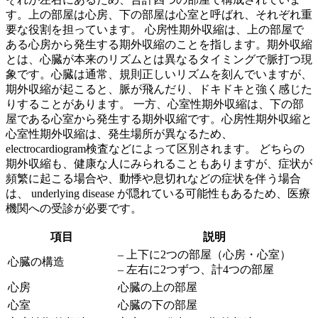
す。上の部屋は心房、下の部屋は心室と呼ばれ、それぞれ重
要な役割を担っています。
心房性期外収縮は、上の部屋で
ある心房から発生する期外収縮
のことを指します。期外収縮
とは、心臓が本来のリズムとは異なるタイミングで脈打つ現
象です。心臓は通常、規則正しいリズムを刻んでいますが、
期外収縮が起こると、脈が飛んだり、ドキドキと強く感じた
りすることがあります。 一方、
心室性期外収縮は、下の部
屋である心室から発生する期外収縮
です。心房性期外収縮と
心室性期外収縮は、発生場所が異なるため、
electrocardiogram検査などによって区別されます。 どちらの
期外収縮も、健康な人にみられることもありますが、症状が
頻繁に起こる場合や、動悸や息切れなどの症状を伴う場合
は、 underlying disease が隠れている可能性もあるため、医療
機関への受診が必要です。
項目
説明
– 上下に2つの部屋（心房・心室）
心臓の構造
– 左右に2つずつ、計4つの部屋
心房
心臓の上の部屋
心室
心臓の下の部屋