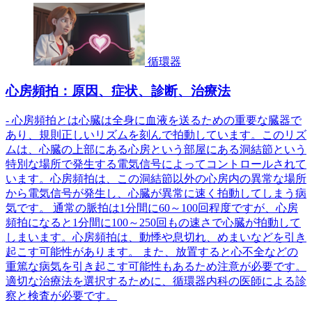
循環器
心房頻拍：原因、症状、診断、治療法
- 心房頻拍とは心臓は全身に血液を送るための重要な臓器で
あり、規則正しいリズムを刻んで拍動しています。このリズ
ムは、心臓の上部にある心房という部屋にある洞結節という
特別な場所で発生する電気信号によってコントロールされて
います。心房頻拍は、この洞結節以外の心房内の異常な場所
から電気信号が発生し、心臓が異常に速く拍動してしまう病
気です。 通常の脈拍は1分間に60～100回程度ですが、心房
頻拍になると1分間に100～250回もの速さで心臓が拍動して
しまいます。心房頻拍は、動悸や息切れ、めまいなどを引き
起こす可能性があります。 また、放置すると心不全などの
重篤な病気を引き起こす可能性もあるため注意が必要です。
適切な治療法を選択するために、循環器内科の医師による診
察と検査が必要です。