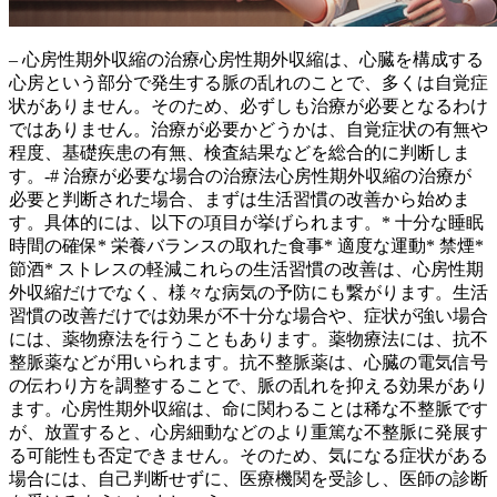
– 心房性期外収縮の治療心房性期外収縮は、心臓を構成する
心房という部分で発生する脈の乱れのことで、多くは自覚症
状がありません。そのため、
必ずしも治療が必要となるわけ
ではありません。
治療が必要かどうかは、自覚症状の有無や
程度、基礎疾患の有無、検査結果などを総合的に判断しま
す。-# 治療が必要な場合の治療法心房性期外収縮の治療が
必要と判断された場合、まずは
生活習慣の改善
から始めま
す。具体的には、以下の項目が挙げられます。* 十分な睡眠
時間の確保* 栄養バランスの取れた食事* 適度な運動* 禁煙*
節酒* ストレスの軽減これらの生活習慣の改善は、心房性期
外収縮だけでなく、様々な病気の予防にも繋がります。生活
習慣の改善だけでは効果が不十分な場合や、症状が強い場合
には、
薬物療法
を行うこともあります。薬物療法には、抗不
整脈薬などが用いられます。抗不整脈薬は、心臓の電気信号
の伝わり方を調整することで、脈の乱れを抑える効果があり
ます。心房性期外収縮は、命に関わることは稀な不整脈です
が、放置すると、心房細動などのより重篤な不整脈に発展す
る可能性も否定できません。そのため、気になる症状がある
場合には、自己判断せずに、医療機関を受診し、医師の診断