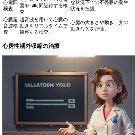
心電図
な状況下での不整脈の発生
図を24時間記録する検
検査
状況を把握。
査。
心臓超
超音波を用いて心臓の
心臓の大きさや動き、弁の
音波検
動きをリアルタイムで
動きなどを評価。
査
観察する検査。
心房性期外収縮の治療