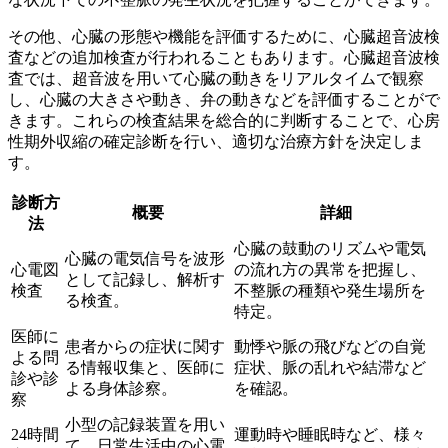
その他、心臓の形態や機能を評価するために、
心臓超音波検
査
などの追加検査が行われることもあります。心臓超音波検
査では、超音波を用いて心臓の動きをリアルタイムで観察
し、心臓の大きさや動き、弁の動きなどを評価することがで
きます。これらの検査結果を総合的に判断することで、心房
性期外収縮の確定診断を行い、適切な治療方針を決定しま
す。
診断方
概要
詳細
法
心臓の鼓動のリズムや電気
心臓の電気信号を波形
心電図
の流れ方の異常を把握し、
として記録し、解析す
検査
不整脈の種類や発生場所を
る検査。
特定。
医師に
患者からの症状に関す
動悸や脈の飛びなどの自覚
よる問
る情報収集と、医師に
症状、脈の乱れや結滞など
診や診
よる身体診察。
を確認。
察
小型の記録装置を用い
24時間
運動時や睡眠時など、様々
て、日常生活中の心電