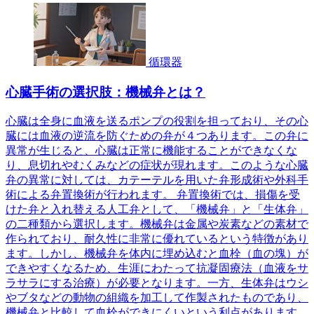
循環器
心臓手術の選択肢：機械弁とは？
心臓は全身に血液を送るポンプの役割を担っており、その心
臓には血液の逆流を防ぐための弁が４つあります。この弁に
異常が生じると、心臓は正常に機能することができなくな
り、息切れやむくみなどの症状が現れます。このような心臓
弁の異常に対しては、カテーテルを用いた弁形成術や外科手
術による弁置換術が行われます。 弁置換術では、損傷を受
けた弁と入れ替える人工弁として、「機械弁」と「生体弁」
の二種類から選択します。機械弁は金属や炭素などの素材で
作られており、耐久性に非常に優れているという特徴があり
ます。しかし、機械弁を体内に埋め込むと血栓（血の塊）が
できやすくなるため、生涯にわたって抗凝固療法（血液をサ
ラサラにする治療）が必要となります。一方、生体弁はウシ
やブタなどの動物の組織を加工して作製されたものであり、
機械弁と比較して血栓ができにくいという利点があります。