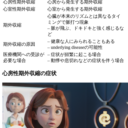
心房性期外収縮
心房から発生する期外収縮
心室性期外収縮
心室から発生する期外収縮
心臓が本来のリズムとは異なるタイ
ミングで脈打つ現象
期外収縮
– 脈が飛ぶ、ドキドキと強く感じるな
ど
– 健康な人にみられることもある
期外収縮の原因
– underlying diseaseの可能性
医療機関への受診が
– 症状が頻繁に起こる場合
必要な場合
– 動悸や息切れなどの症状を伴う場合
心房性期外収縮の症状