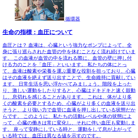
循環器
生命の指標：血圧について
血圧とは？ 血液は、心臓という強力なポンプによって、全
身に張り巡らされた血管の中を休むことなく流れ続けていま
す。 この血液が血管の中を流れる際に、血管の壁に押し付
ける力のことを「血圧」といいます。 私たちの体にとっ
て、血液は酸素や栄養を運ぶ重要な役割を担っており、心臓
はその血液を絶えず送り出すことで、生命維持に貢献してい
ます。 日常生活を思い浮かべてみましょう。階段を上った
り、激しい運動をしたりすると、心臓はドキドキと速く鼓動
し、息切れを感じることがあります。 これは、体がより多
くの酸素を必要とするため、心臓がより多くの血液を送り出
そうと、より強い力で血管に血液を押し出している状態だか
らです。 このように、私たちの活動レベルや体の状態によ
って、心臓の働きは常に変化し、それに伴い血圧も変動しま
す。 座って安静にしている時と、運動をして息が上がって
いる時では、血圧は異なる値を示すのです。