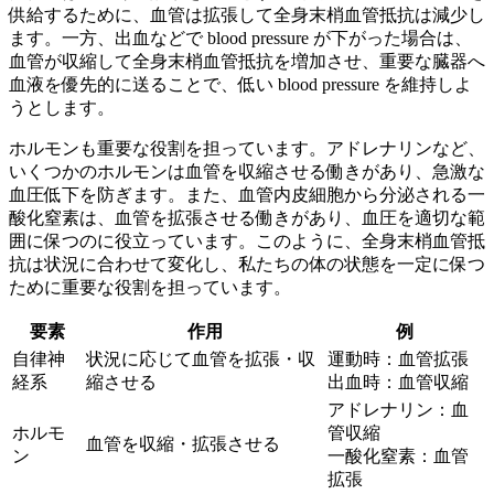
供給するために、血管は拡張して全身末梢血管抵抗は減少し
ます。一方、出血などで blood pressure が下がった場合は、
血管が収縮して全身末梢血管抵抗を増加させ、
重要な臓器へ
血液を優先的に送る
ことで、低い blood pressure を維持しよ
うとします。
ホルモンも重要な役割を担っています。アドレナリンなど、
いくつかのホルモンは血管を収縮させる働きがあり、急激な
血圧低下を防ぎます。また、血管内皮細胞から分泌される一
酸化窒素は、血管を拡張させる働きがあり、
血圧を適切な範
囲に保つ
のに役立っています。このように、全身末梢血管抵
抗は状況に合わせて変化し、私たちの体の状態を一定に保つ
ために重要な役割を担っています。
要素
作用
例
自律神
状況に応じて血管を拡張・収
運動時：血管拡張
経系
縮させる
出血時：血管収縮
アドレナリン：血
ホルモ
管収縮
血管を収縮・拡張させる
ン
一酸化窒素：血管
拡張