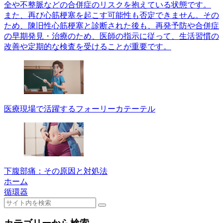
全や不整脈などの合併症のリスクを抱えている状態です。
また、再び心筋梗塞を起こす可能性も否定できません。その
ため、陳旧性心筋梗塞と診断された後も、再発予防や合併症
の早期発見・治療のため、医師の指示に従って、生活習慣の
改善や定期的な検査を受けることが重要です。
医療現場で活躍するフォーリーカテーテル
下腹部痛：その原因と対処法
ホーム
循環器