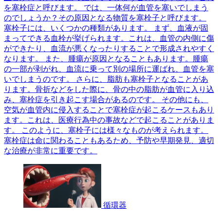
を塞栓症と呼びます。 では、一体何が血管を塞いでしまう
のでしょうか？その原因となる物質を塞栓子と呼びます。
塞栓子には、いくつかの種類があります。 まず、血液が固
まってできる血栓が挙げられます。これは、血管の内側に傷
ができたり、血流が悪くなったりすることで形成されやすく
なります。 また、腫瘍が原因となることもあります。腫瘍
の一部が剥がれ、血流に乗って別の場所に運ばれ、血管を塞
いでしまうのです。 さらに、脂肪も塞栓子となることがあ
ります。骨折などをした際に、骨の中の脂肪が血管に入り込
み、塞栓症を引き起こす場合があるのです。 その他にも、
空気が血管内に侵入することで塞栓症が起こるケースもあり
ます。これは、医療行為中の事故などで起こることがありま
す。 このように、塞栓子には様々なものが考えられます。
塞栓症は命に関わることもあるため、予防や早期発見、適切
な治療が非常に重要です。
循環器