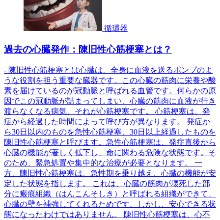
循環器
過去の心臓発作：陳旧性心筋梗塞とは？
- 陳旧性心筋梗塞とは心臓は、全身に血液を送るポンプのよ
うな役割を担う重要な臓器です。この心臓の筋肉に栄養や酸
素を届けているのが冠動脈と呼ばれる血管です。何らかの原
因でこの冠動脈が詰まってしまい、心臓の筋肉に血液が行き
渡らなくなる病気、それが心筋梗塞です。 心筋梗塞は、発
症から経過した時間によって呼び方が異なります。 発症か
ら30日以内のものを急性心筋梗塞、30日以上経過したものを
陳旧性心筋梗塞と呼びます。急性心筋梗塞は、発症直後から
心臓の機能が著しく低下し、命に関わる危険な状態です。そ
のため、緊急処置や集中的な治療が必要となります。 一
方、陳旧性心筋梗塞は、急性期を乗り越え、心臓の機能が安
定した状態を指します。 これは、心臓の筋肉が壊死した部
分に瘢痕組織（はんこんそしき）と呼ばれる組織ができて、
心臓の壁を補強してくれるためです。しかし、安心できる状
態になったわけではありません。 陳旧性心筋梗塞は、心不