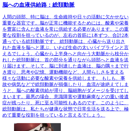
脳への血液供給路：総頚動脈
人間の頭部、特に脳は、生命維持や日々の活動に欠かせない
重要な器官です。脳が正常に機能するためには、酸素や栄養
を豊富に含んだ血液を常に供給する必要があります。この重
要な役割を担っているのが、左右の首筋に1本ずつ、合計2本
通っている総頚動脈です。 総頚動脈は、心臓から送り出さ
れた血液を脳へと運ぶ、いわば生命の太いパイプラインと言
えるでしょう。心臓から上半身へと向かう大動脈から枝分か
れした総頚動脈は、首の部分を通りながら頭部へと血液を送
り届けます。そして、脳に到達した血液は、脳の隅々まで行
き渡り、思考や記憶、運動機能など、人間らしさを支える
様々な活動に必要な酸素や栄養を供給します。 もしも、事
故や病気などで総頚動脈が損傷したり、血流が途絶えてしま
うと、脳への酸素供給が滞り、脳細胞がダメージを受けてし
まいます。最悪の場合、意識障害や運動麻痺などの重い後遺
症が残ったり、死に至る可能性もあるのです。このように、
総頚動脈は、私たちが健康な状態で日常生活を送る上で、極
めて重要な役割を担っていると言えるでしょう。