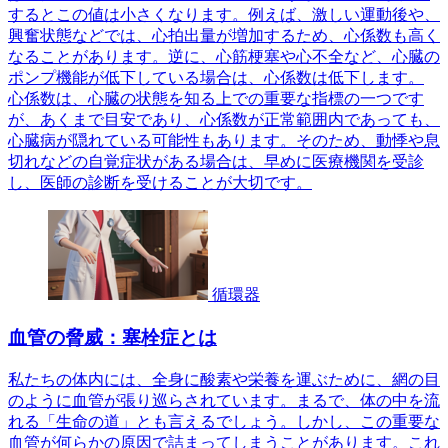
するとこの値は小さくなります。例えば、激しい運動後や、
興奮状態などでは、心拍出量が増加するため、心係数も高く
なることがあります。逆に、心筋梗塞や心不全など、心臓の
ポンプ機能が低下している場合は、心係数は低下します。
心係数は、心臓の状態を知る上での重要な指標の一つです
が、あくまで目安であり、心係数が正常範囲内であっても、
心臓病が隠れている可能性もあります。そのため、動悸や息
切れなどの自覚症状がある場合は、早めに医療機関を受診
し、医師の診断を受けることが大切です。
循環器
血管の脅威：塞栓症とは
私たちの体内には、全身に酸素や栄養を運ぶために、網の目
のように血管が張り巡らされています。まるで、体の中を流
れる「生命の道」とも言えるでしょう。しかし、この重要な
血管が何らかの原因で詰まってしまうことがあります。これ