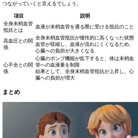
つながっていくと言えるでしょう。
項目
説明
全身末梢血管
血液が末梢血管を通る際に受ける抵抗のこと
抵抗とは
全身末梢血管抵抗が慢性的に高くなった状態
高血圧との関
血管が収縮し、血液が流れにくくなるため、
係
心臓への負担が大きくなる
心臓のポンプ機能が低下すると、体は末梢血
心不全との関
管への血液量を制限
係
結果として、全身末梢血管抵抗が上昇し、心
臓への負担が増大
まとめ