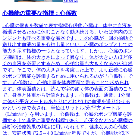
循環器
心機能の重要な指標：心係数
- 心臓の働きを数値で表す指標心係数 心臓は、体中に血液を
循環させるために休むことなく動き続ける、いわば体内のエ
ンジンとも呼べる重要な臓器です。この心臓が一回の拍動で
送り出す血液の量を心拍出量といい、心臓のポンプとしての
能力を示す指標の一つとなっています。しかし、心臓のポン
プ機能は、体の大きさによって異なり、体が大きい人ほど多
くの血液を必要とするため、心拍出量も大きくなるのが自然
です。そこで、体の大きさを考慮した上で、より正確に心臓
のポンプ機能を評価するために用いられるのが「心係数」で
す。 心係数は、心拍出量を体表面積で割ることで求められ
ます。体表面積とは、読んで字の如く体の表面の面積のこと
で、身長と体重から計算されます。心係数は、通常、1分間
に体が1平方メートルあたりにどれだけの血液を送り出せる
かという形で表され、単位はリットル/分/平方メートル
（L/min/㎡）を用います。 心係数は、心臓のポンプ機能を評
価する上で非常に重要な指標であり、心不全などの心臓病の
診断や治療効果の判定に用いられます。健康な人の心係数
は、安静状態で2.5～4.0 L/min/㎡程度ですが、心機能が低下