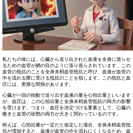
私たちの体には、心臓から送り出された血液を全身に巡らせ
るための血管が網の目のように張り巡らされています。この
血管の抵抗のことを
全身末梢血管抵抗
と呼び、血液が血管の
中を流れる際に受ける抵抗のことを指します。この抵抗と血
圧には、密接な関係があります。
心臓が一回の拍動で送り出す血液の量を
心拍出量
といいます
が、血圧は、この心拍出量と全身末梢血管抵抗の両方の影響
を受けます。つまり、血圧を決定づける要素として、心臓の
働きと血管の状態の両方が大きく関わっているのです。
例えば、心拍出量が一定だと仮定した場合、全身末梢血管抵
抗が増加すると、血液が血管の中を流れにくくなるため、血