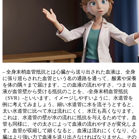
– 全身末梢血管抵抗とは
心臓から送り出された血液は、全身
に張り巡らされた血管という名の通路を通って、酸素や栄養
を体の隅々まで届けます。
この血液の流れやすさ、つまり血
液が血管壁から受ける抵抗のことを、-全身末梢血管抵抗
（SVR）-といいます。イメージしやすいように、水道管を
例に考えてみましょう。細い水道管に水を流そうとすると、
太い水道管に比べて水は流れにくく、水圧も高くなります。
これは、水道管の壁が水の流れに抵抗を与えるためです。
血
管も同様に、その太さによって血液の流れやすさが変化しま
す。
血管が収縮して細くなると、血液は流れにくくなり、心
臓はより強い力で血液を送り出さなければなりません。その