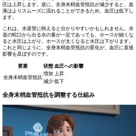
圧は上昇します。逆に、全身末梢血管抵抗が減少すると、血
液はよりスムーズに流れることができるため、血圧は低下し
ます。
これは、水道管に例えると分かりやすいかもしれません。水
道の蛇口から出る水の量が一定であっても、ホースが細くな
ると水圧は上がり、ホースが太くなると水圧は下がります。
これと同じように、全身末梢血管抵抗の変化が、血圧に直接
影響を及ぼすのです。
要素
状態
血圧への影響
増加
上昇
全身末梢血管抵抗
減少
低下
全身末梢血管抵抗を調整する仕組み