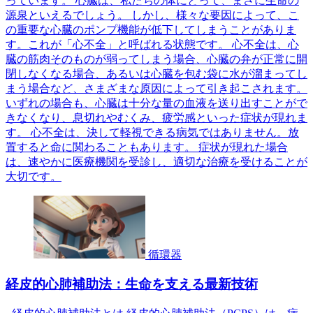
っています。 心臓は、私たちの体にとって、まさに生命の
源泉といえるでしょう。 しかし、様々な要因によって、こ
の重要な心臓のポンプ機能が低下してしまうことがありま
す。これが「心不全」と呼ばれる状態です。 心不全は、心
臓の筋肉そのものが弱ってしまう場合、心臓の弁が正常に開
閉しなくなる場合、あるいは心臓を包む袋に水が溜まってし
まう場合など、さまざまな原因によって引き起こされます。
いずれの場合も、心臓は十分な量の血液を送り出すことがで
きなくなり、息切れやむくみ、疲労感といった症状が現れま
す。 心不全は、決して軽視できる病気ではありません。放
置すると命に関わることもあります。 症状が現れた場合
は、速やかに医療機関を受診し、適切な治療を受けることが
大切です。
循環器
経皮的心肺補助法：生命を支える最新技術