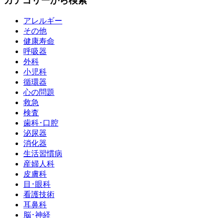
カテゴリーから検索
アレルギー
その他
健康寿命
呼吸器
外科
小児科
循環器
心の問題
救急
検査
歯科･口腔
泌尿器
消化器
生活習慣病
産婦人科
皮膚科
目･眼科
看護技術
耳鼻科
脳･神経