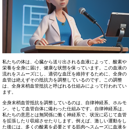
私たちの体は、心臓から送り出される血液によって、酸素や
栄養を全身に届け、健康な状態を保っています。この血液の
流れをスムーズにし、適切な血圧を維持するために、
全身の
血管は絶えずその抵抗力を調整している
のです。この調整
は、全身末梢血管抵抗と呼ばれる仕組みによって行われてい
ます。
全身末梢血管抵抗を調整しているのは、自律神経系、ホルモ
ン、そして血管自体に備わった仕組みです。自律神経系は、
私たちの意思とは無関係に働く神経系で、
状況に応じて血管
を拡張したり収縮させたり
します。例えば、激しい運動をし
た後には、多くの酸素を必要とする筋肉へスムーズに血液を