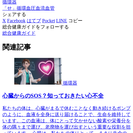
循環器
「せ」
循環
血圧
血流
血管
シェアする
X
Facebook
はてブ
Pocket
LINE
コピー
総合健康ガイドをフォローする
総合健康ガイド
関連記事
循環器
心臓からのSOS？知っておきたい心不全
私たちの体は、心臓がまるで休むことなく動き続けるポンプ
のように、血液を全身に送り届けることで、生命を維持して
います。この血液は、体にとって欠かせない酸素や栄養分を
体の隅々まで運び、老廃物を運び出すという重要な役割を担