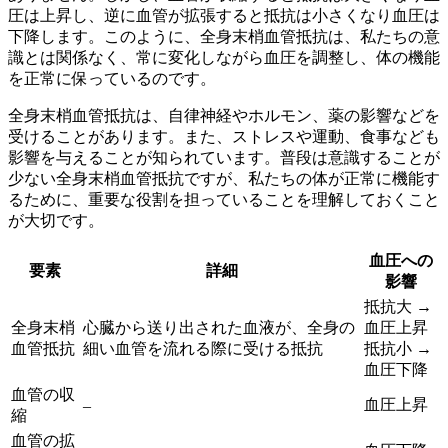
圧は上昇
し、逆に
血管が拡張すると抵抗は小さくなり血圧は
下降
します。このように、全身末梢血管抵抗は、私たちの意
識とは関係なく、常に変化しながら血圧を調整し、体の機能
を正常に保っているのです。
全身末梢血管抵抗は、自律神経やホルモン、薬の影響などを
受けることがあります。また、ストレスや運動、食事なども
影響を与えることが知られています。普段は意識することが
少ない全身末梢血管抵抗ですが、
私たちの体が正常に機能す
るために、重要な役割を担っている
ことを理解しておくこと
が大切です。
血圧への
要素
詳細
影響
抵抗大 →
全身末梢
心臓から送り出された血液が、全身の
血圧上昇
血管抵抗
細い血管を流れる際に受ける抵抗
抵抗小 →
血圧下降
血管の収
血圧上昇
–
縮
血管の拡