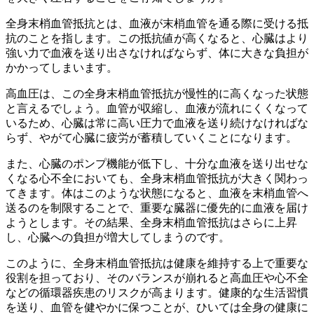
全身末梢血管抵抗とは、血液が末梢血管を通る際に受ける抵
抗のこと
を指します。この抵抗値が高くなると、心臓はより
強い力で血液を送り出さなければならず、体に大きな負担が
かかってしまいます。
高血圧は、この全身末梢血管抵抗が慢性的に高くなった状態
と言えるでしょう。血管が収縮し、血液が流れにくくなって
いるため、心臓は常に高い圧力で血液を送り続けなければな
らず、やがて心臓に疲労が蓄積していくことになります。
また、心臓のポンプ機能が低下し、十分な血液を送り出せな
くなる心不全においても、全身末梢血管抵抗が大きく関わっ
てきます。体はこのような状態になると、血液を末梢血管へ
送るのを制限することで、重要な臓器に優先的に血液を届け
ようとします。その結果、
全身末梢血管抵抗はさらに上昇
し、心臓への負担が増大
してしまうのです。
このように、全身末梢血管抵抗は健康を維持する上で重要な
役割を担っており、そのバランスが崩れると高血圧や心不全
などの循環器疾患のリスクが高まります。健康的な生活習慣
を送り、血管を健やかに保つことが、ひいては全身の健康に