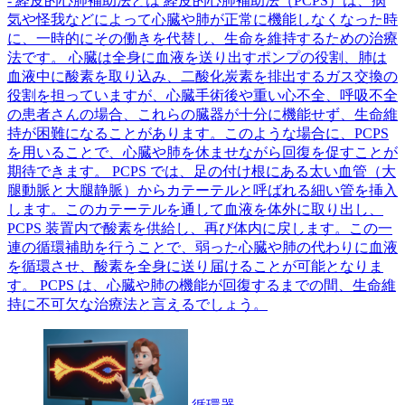
- 経皮的心肺補助法とは 経皮的心肺補助法（PCPS）は、病
気や怪我などによって心臓や肺が正常に機能しなくなった時
に、一時的にその働きを代替し、生命を維持するための治療
法です。 心臓は全身に血液を送り出すポンプの役割、肺は
血液中に酸素を取り込み、二酸化炭素を排出するガス交換の
役割を担っていますが、心臓手術後や重い心不全、呼吸不全
の患者さんの場合、これらの臓器が十分に機能せず、生命維
持が困難になることがあります。このような場合に、PCPS
を用いることで、心臓や肺を休ませながら回復を促すことが
期待できます。 PCPS では、足の付け根にある太い血管（大
腿動脈と大腿静脈）からカテーテルと呼ばれる細い管を挿入
します。このカテーテルを通して血液を体外に取り出し、
PCPS 装置内で酸素を供給し、再び体内に戻します。この一
連の循環補助を行うことで、弱った心臓や肺の代わりに血液
を循環させ、酸素を全身に送り届けることが可能となりま
す。 PCPS は、心臓や肺の機能が回復するまでの間、生命維
持に不可欠な治療法と言えるでしょう。