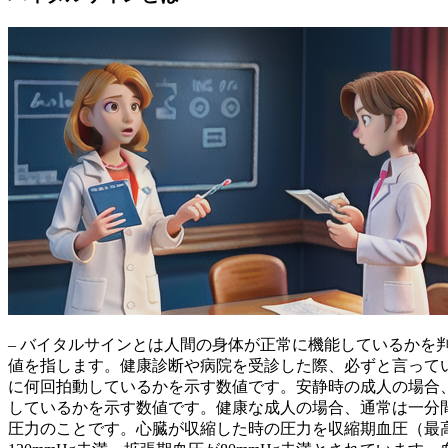
– バイタルサインとは
人間の身体が正常に機能しているかを
値を指します。健康診断や病院を受診した際、必ずと言って
に何回拍動しているか
を示す数値です。安静時の成人の場合、
しているか
を示す数値です。健康な成人の場合、通常は一分間
圧力
のことです。心臓が収縮した時の圧力を収縮期血圧（最