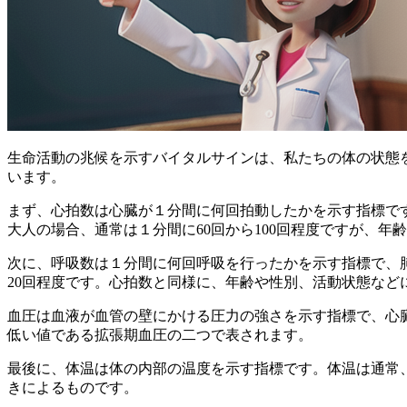
生命活動の兆候を示すバイタルサインは、私たちの体の状態
います。
まず、
心拍数は心臓が１分間に何回拍動したかを示す指標
で
大人の場合、通常は１分間に60回から100回程度ですが、
次に、
呼吸数は１分間に何回呼吸を行ったかを示す指標
で、
20回程度です。心拍数と同様に、年齢や性別、活動状態など
血圧は血液が血管の壁にかける圧力の強さを示す指標
で、心
低い値である拡張期血圧の二つで表されます。
最後に、
体温は体の内部の温度を示す指標
です。体温は通常
きによるものです。