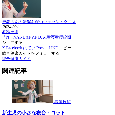
患者さんの清潔を保つウォッシュクロス
2024-09-11
看護技術
「N」
NANDA
NANDA-I
看護
看護診断
シェアする
X
Facebook
はてブ
Pocket
LINE
コピー
総合健康ガイドをフォローする
総合健康ガイド
関連記事
看護技術
新生児の小さな寝台：コット