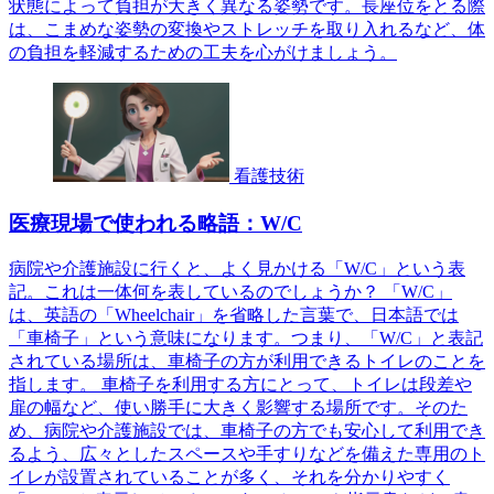
状態によって負担が大きく異なる姿勢です。長座位をとる際
は、こまめな姿勢の変換やストレッチを取り入れるなど、体
の負担を軽減するための工夫を心がけましょう。
看護技術
医療現場で使われる略語：W/C
病院や介護施設に行くと、よく見かける「W/C」という表
記。これは一体何を表しているのでしょうか？ 「W/C」
は、英語の「Wheelchair」を省略した言葉で、日本語では
「車椅子」という意味になります。つまり、「W/C」と表記
されている場所は、車椅子の方が利用できるトイレのことを
指します。 車椅子を利用する方にとって、トイレは段差や
扉の幅など、使い勝手に大きく影響する場所です。そのた
め、病院や介護施設では、車椅子の方でも安心して利用でき
るよう、広々としたスペースや手すりなどを備えた専用のト
イレが設置されていることが多く、それを分かりやすく