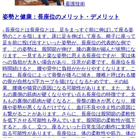
看護技術
姿勢と健康：長座位のメリット・デメリット
- 長座位とは長座位とは、足をまっすぐ前に伸ばして座る姿
勢のことを指します。床に足を伸ばして座る、椅子に座って
足を前に投げ出すといった姿勢が、長座位の代表的な例で
す。この姿勢は、股関節が伸び、膝の裏側が縮んだ状態にな
ります。一見すると楽な姿勢に思える長座位ですが、実は体
への負担が大きい場合があり、注意が必要です。長座位を長
時間続けると、腰や背中に負担がかかりやすくなります。こ
れは、長座位によって骨盤が後ろに傾き、腰椎と呼ばれる腰
の骨が自然なS字カーブを描けなくなるためです。その結
果、腰痛や猫背の原因になる可能性があります。また、太も
もの裏側の筋肉が硬くなりやすい点も長座位の特徴です。太
ももの裏側の筋肉が硬くなると、骨盤の動きが悪くなり、腰
痛や姿勢が悪くなるだけでなく、血行不良や冷え性の原因に
も繋がることがあります。さらに、長座位は股関節の柔軟性
を低下させる可能性も孕んでいます。股関節の柔軟性が低下
すると、歩く、立つ、座るといった日常生活の動作に支障が
出る可能性があります。長座位は、体の柔軟性や筋力、体の