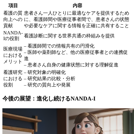
項目
内容
看護の質
患者さん一人ひとりに最適なケアを提供するため
向上への
に、看護師間や医療従事者間で、患者さんの状態
貢献
や必要なケアに関する情報を正確に共有すること
NANDA-
看護診断に関する世界共通の枠組みを提供
Iの役割
– 看護師間での情報共有の円滑化
医療現場
– 医師や薬剤師など、他の医療従事者との連携促
における
進
メリット
– 患者さん自身の健康状態に対する理解促進
看護研究
– 研究対象の明確化
における
– 研究結果の比較・分析
役割
– 研究の質向上や発展
今後の展望：進化し続けるNANDA-I