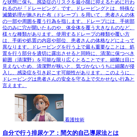
な状態に保ち、感染症のリスクを最小限に抑えるために行わ
れるのが「ドレーピング」です。ドレーピングとは、特殊な
滅菌処理が施された布（ドレープ）を用いて、患者さんの体
の一部や周囲を覆う行為を指します。ドレープには、手術部
位のみに穴が開いたものや、体全体を覆う大きなものなど、
様々な種類があります。使用するドレープの種類や覆い方
は、手術や処置の内容や部位、患者さんの体格などによって
異なります。ドレーピングを行う上で最も重要なことは、処
置を行う部分を適切に露出させると同時に、清潔に保つべき
範囲（清潔野）を可能な限り広くとることです。細菌は目に
見えないため、清潔野が狭いと、気づかないうちに細菌が侵
入し、感染症を引き起こす可能性があります。このように、
ドレーピングは患者さんの安全を守る上で欠かせない行為と
言えます。
看護技術
自分で行う排尿ケア：間欠的自己導尿法とは