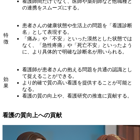
看護師間だけでなく、医師や薬剤師など他職種と
の連携をスムーズにする。
患者さんの健康状態や生活上の問題を「看護診断
名」として表現する。
特
「痛み」や「不安」といった漠然とした状態では
徴
なく、「急性疼痛」や「死亡不安」といったよう
に、より具体的で明確な診断名が用いられる。
看護師が患者さんの抱える問題を共通の認識とし
て捉えることができる。
効
より的確で質の高い看護を提供することが可能と
果
なる。
看護の質の向上や、看護研究の推進に貢献する。
看護の質向上への貢献