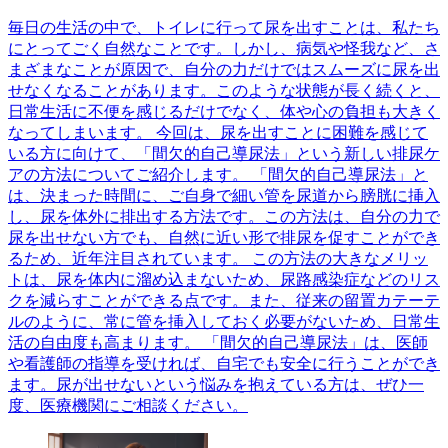
毎日の生活の中で、トイレに行って尿を出すことは、私たち
にとってごく自然なことです。しかし、病気や怪我など、さ
まざまなことが原因で、自分の力だけではスムーズに尿を出
せなくなることがあります。このような状態が長く続くと、
日常生活に不便を感じるだけでなく、体や心の負担も大きく
なってしまいます。 今回は、尿を出すことに困難を感じて
いる方に向けて、「間欠的自己導尿法」という新しい排尿ケ
アの方法についてご紹介します。 「間欠的自己導尿法」と
は、決まった時間に、ご自身で細い管を尿道から膀胱に挿入
し、尿を体外に排出する方法です。この方法は、自分の力で
尿を出せない方でも、自然に近い形で排尿を促すことができ
るため、近年注目されています。 この方法の大きなメリッ
トは、尿を体内に溜め込まないため、尿路感染症などのリス
クを減らすことができる点です。また、従来の留置カテーテ
ルのように、常に管を挿入しておく必要がないため、日常生
活の自由度も高まります。 「間欠的自己導尿法」は、医師
や看護師の指導を受ければ、自宅でも安全に行うことができ
ます。尿が出せないという悩みを抱えている方は、ぜひ一
度、医療機関にご相談ください。