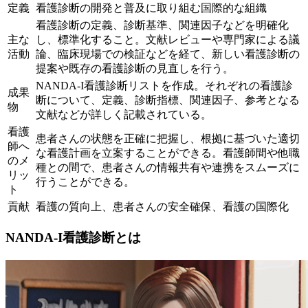
定義
看護診断の開発と普及に取り組む国際的な組織
看護診断の定義、診断基準、関連因子などを明確化
主な
し、標準化すること。文献レビューや専門家による議
活動
論、臨床現場での検証などを経て、新しい看護診断の
提案や既存の看護診断の見直しを行う。
NANDA-I看護診断リストを作成。それぞれの看護診
成果
断について、定義、診断指標、関連因子、参考となる
物
文献などが詳しく記載されている。
看護
患者さんの状態を正確に把握し、根拠に基づいた適切
師へ
な看護計画を立案することができる。看護師間や他職
のメ
種との間で、患者さんの情報共有や連携をスムーズに
リッ
行うことができる。
ト
貢献
看護の質向上、患者さんの安全確保、看護の国際化
NANDA-I看護診断とは