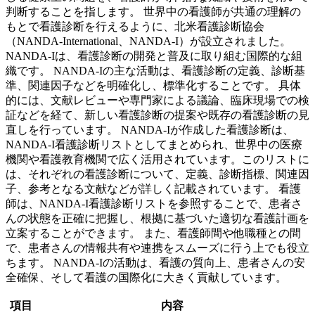
判断することを指します。 世界中の看護師が共通の理解の
もとで看護診断を行えるように、北米看護診断協会
（NANDA-International、NANDA-I）が設立されました。
NANDA-Iは、看護診断の開発と普及に取り組む国際的な組
織です。
NANDA-Iの主な活動は、看護診断の定義、診断基
準、関連因子などを明確化し、標準化することです。
具体
的には、文献レビューや専門家による議論、臨床現場での検
証などを経て、新しい看護診断の提案や既存の看護診断の見
直しを行っています。 NANDA-Iが作成した看護診断は、
NANDA-I看護診断リストとしてまとめられ、世界中の医療
機関や看護教育機関で広く活用されています。このリストに
は、それぞれの看護診断について、定義、診断指標、関連因
子、参考となる文献などが詳しく記載されています。
看護
師は、NANDA-I看護診断リストを参照することで、患者さ
んの状態を正確に把握し、根拠に基づいた適切な看護計画を
立案することができます。
また、看護師間や他職種との間
で、患者さんの情報共有や連携をスムーズに行う上でも役立
ちます。 NANDA-Iの活動は、看護の質向上、患者さんの安
全確保、そして看護の国際化に大きく貢献しています。
項目
内容