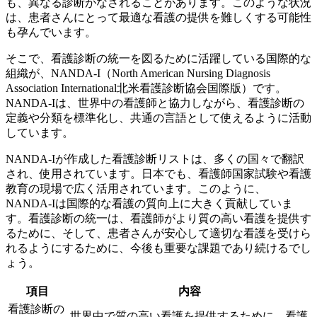
も、異なる診断がなされることがあります。このような状況
は、患者さんにとって最適な看護の提供を難しくする可能性
も孕んでいます。
そこで、看護診断の統一を図るために活躍している国際的な
組織が、NANDA-I（North American Nursing Diagnosis
Association International北米看護診断協会国際版）です。
NANDA-Iは、
世界中の看護師と協力しながら、看護診断の
定義や分類を標準化し、共通の言語として使えるように活動
しています。
NANDA-Iが作成した看護診断リストは、多くの国々で翻訳
され、使用されています。日本でも、看護師国家試験や看護
教育の現場で広く活用されています。このように、
NANDA-Iは国際的な看護の質向上に大きく貢献していま
す。看護診断の統一は、看護師がより質の高い看護を提供す
るために、そして、患者さんが安心して適切な看護を受けら
れるようにするために、今後も重要な課題であり続けるでし
ょう。
項目
内容
看護診断の
世界中で質の高い看護を提供するために、看護