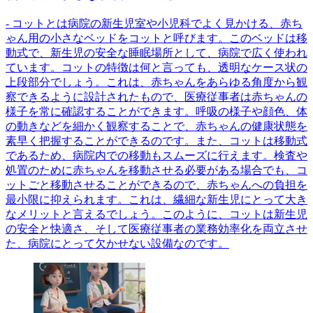
- コットとは病院の新生児室や小児科でよく見かける、赤ち
ゃん用の小さなベッドをコットと呼びます。このベッドは移
動式で、新生児の安全な睡眠場所として、病院で広く使われ
ています。コットの特徴は何と言っても、透明なケース状の
上段部分でしょう。これは、赤ちゃんをあらゆる角度から観
察できるように設計されたもので、医療従事者は赤ちゃんの
様子を常に確認することができます。呼吸の様子や顔色、体
の動きなどを細かく観察することで、赤ちゃんの健康状態を
素早く把握することができるのです。また、コットは移動式
であるため、病院内での移動もスムーズに行えます。検査や
処置のために赤ちゃんを移動させる必要がある場合でも、コ
ットごと移動させることができるので、赤ちゃんへの負担を
最小限に抑えられます。これは、繊細な新生児にとって大き
なメリットと言えるでしょう。このように、コットは新生児
の安全と快適さ、そして医療従事者の業務効率化を両立させ
た、病院にとって欠かせない設備なのです。