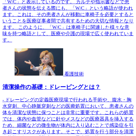
「W/C」と表示しているのです。 カルテや指示書などで患
者さんの状態を伝える際にも、「W/C」という略語が使われ
ます。これは、その患者さんが移動に車椅子を必要とすると
いうことを医療従事者間で共有するための大切な情報となり
ます。 このように、「W/C」は車椅子に関連した様々な意
味を持つ略語として、医療や介護の現場で広く使われていま
す。
看護技術
清潔操作の基礎：ドレーピングとは？
- ドレーピングの定義医療現場で行われる手術や、腹水・胸
水穿刺、中心静脈穿刺などの医療処置において、患者さんの
体を清潔な状態に保つことは非常に重要です。これらの処置
では、体内や血管などに針やメスなどの医療器具を挿入する
ため、細菌などの微生物が体内に入り込むことで感染症を引
き起こすリスクがあります。そこで、処置を行う部分を清潔