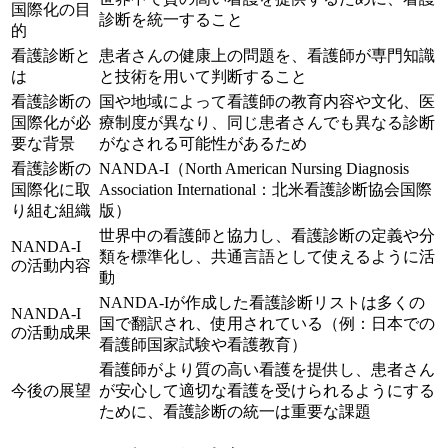
国際化の目
診断を統一すること
的
看護診断と
患者さんの健康上の問題を、看護師が専門知識
は
と技術を用いて判断すること
看護診断の
国や地域によって看護師の教育内容や文化、医
国際化が必
療制度が異なり、同じ患者さんでも異なる診断
要な背景
がなされる可能性があるため
看護診断の
NANDA-I（North American Nursing Diagnosis
国際化に取
Association International：北米看護診断協会国際
り組む組織
版）
世界中の看護師と協力し、看護診断の定義や分
NANDA-I
類を標準化し、共通言語として使えるように活
の活動内容
動
NANDA-Iが作成した看護診断リストは多くの
NANDA-I
国で翻訳され、使用されている（例：日本での
の活動成果
看護師国家試験や看護教育）
看護師がより質の高い看護を提供し、患者さん
今後の展望
が安心して適切な看護を受けられるようにする
ために、看護診断の統一は重要な課題