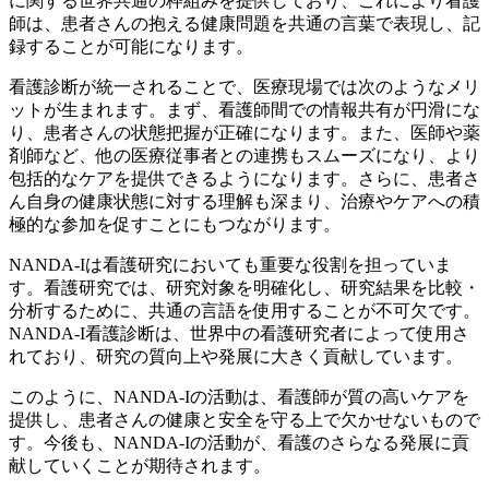
に関する世界共通の枠組みを提供しており、これにより看護
師は、患者さんの抱える健康問題を共通の言葉で表現し、記
録することが可能になります。
看護診断が統一されることで、医療現場では次のようなメリ
ットが生まれます。
まず、看護師間での情報共有が円滑にな
り、患者さんの状態把握が正確になります。また、医師や薬
剤師など、他の医療従事者との連携もスムーズになり、より
包括的なケアを提供できるようになります。さらに、患者さ
ん自身の健康状態に対する理解も深まり、治療やケアへの積
極的な参加を促すことにもつながります。
NANDA-Iは看護研究においても重要な役割を担っていま
す。
看護研究では、研究対象を明確化し、研究結果を比較・
分析するために、共通の言語を使用することが不可欠です。
NANDA-I看護診断は、世界中の看護研究者によって使用さ
れており、研究の質向上や発展に大きく貢献しています。
このように、NANDA-Iの活動は、看護師が質の高いケアを
提供し、患者さんの健康と安全を守る上で欠かせないもので
す。今後も、NANDA-Iの活動が、看護のさらなる発展に貢
献していくことが期待されます。