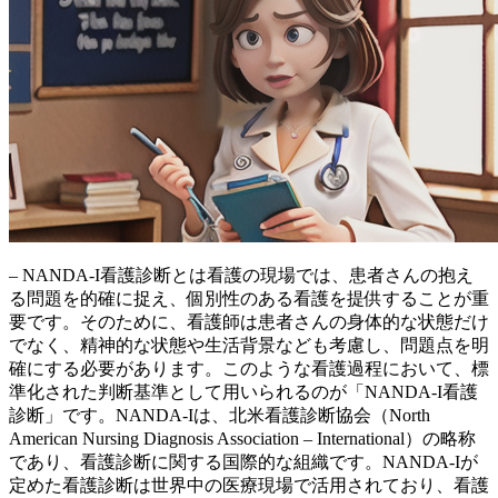
– NANDA-I看護診断とは看護の現場では、患者さんの抱え
る問題を的確に捉え、個別性のある看護を提供することが重
要です。そのために、看護師は
患者さんの身体的な状態だけ
でなく、精神的な状態や生活背景なども考慮
し、問題点を明
確にする必要があります。このような看護過程において、標
準化された判断基準として用いられるのが「NANDA-I看護
診断」です。NANDA-Iは、北米看護診断協会（North
American Nursing Diagnosis Association – International）の略称
であり、看護診断に関する国際的な組織です。NANDA-Iが
定めた看護診断は世界中の医療現場で活用されており、
看護