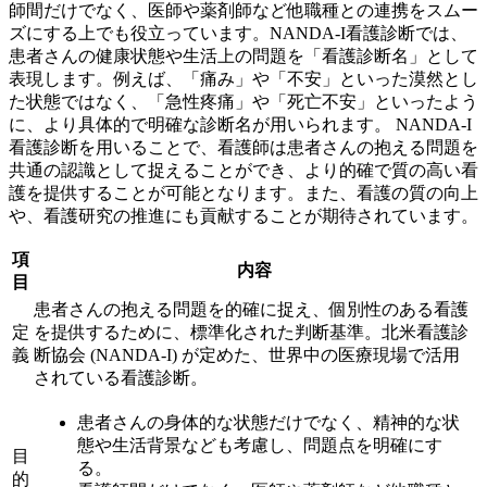
師間だけでなく、医師や薬剤師など他職種との連携をスムー
ズにする
上でも役立っています。NANDA-I看護診断では、
患者さんの健康状態や生活上の問題を「看護診断名」として
表現します。例えば、「痛み」や「不安」といった漠然とし
た状態ではなく、「急性疼痛」や「死亡不安」といったよう
に、
より具体的で明確な診断名
が用いられます。 NANDA-I
看護診断を用いることで、看護師は患者さんの抱える問題を
共通の認識として捉えることができ、
より的確で質の高い看
護を提供
することが可能となります。また、看護の質の向上
や、看護研究の推進にも貢献することが期待されています。
項
内容
目
患者さんの抱える問題を的確に捉え、個別性のある看護
定
を提供するために、標準化された判断基準。北米看護診
義
断協会 (NANDA-I) が定めた、世界中の医療現場で活用
されている看護診断。
患者さんの身体的な状態だけでなく、精神的な状
態や生活背景なども考慮し、問題点を明確にす
目
る。
的