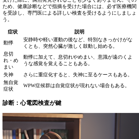
ため、健康診断などで指摘を受けた場合には、必ず医療機関
を受診し、専門医による詳しい検査を受けるようにしましょ
う。
症状
説明
安静時や軽い運動の後など、特別なきっかけがな
動悸
くとも、突然心臓が激しく鼓動し始める。
息切
動悸に加えて、息切れやめまい、意識が遠のくよ
れ・め
うな感覚を覚えることもある。
まい
失神
さらに重症化すると、失神に至るケースもある。
無自覚
WPW症候群は自覚症状が現れない場合もある。
症状
診断：心電図検査が鍵