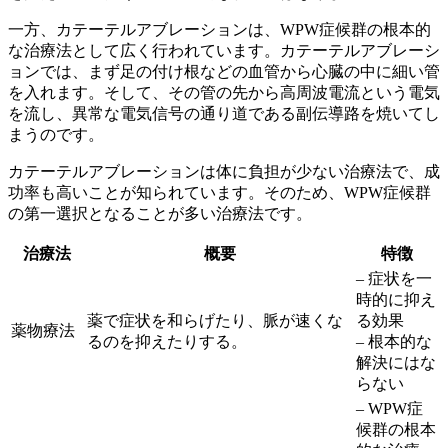
一方、
カテーテルアブレーションは、WPW症候群の根本的
な治療法として広く行われています
。カテーテルアブレーシ
ョンでは、まず足の付け根などの血管から心臓の中に細い管
を入れます。そして、その管の先から高周波電流という電気
を流し、異常な電気信号の通り道である副伝導路を焼いてし
まうのです。
カテーテルアブレーションは体に負担が少ない治療法で、成
功率も高い
ことが知られています。そのため、WPW症候群
の第一選択となることが多い治療法です。
治療法
概要
特徴
– 症状を一
時的に抑え
薬で症状を和らげたり、脈が速くな
る効果
薬物療法
るのを抑えたりする。
– 根本的な
解決にはな
らない
– WPW症
候群の根本