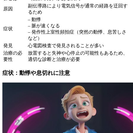
副伝導路により電気信号が通常の経路を迂回す
原因
るため
– 動悸
– 脈が速くなる
症状
– 発作性上室性頻拍症（突然の動悸、息苦しさ
など）
発見
心電図検査で発見されることが多い
治療の必
放置すると失神や心停止の可能性もあるため、
要性
適切な診断と治療が必要
症状：動悸や息切れに注意