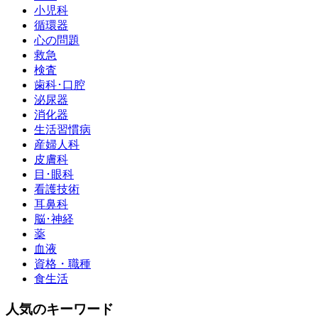
小児科
循環器
心の問題
救急
検査
歯科･口腔
泌尿器
消化器
生活習慣病
産婦人科
皮膚科
目･眼科
看護技術
耳鼻科
脳･神経
薬
血液
資格・職種
食生活
人気のキーワード