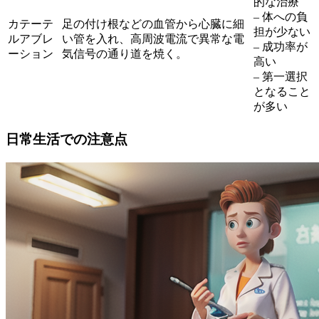
的な治療
– 体への負
カテーテ
足の付け根などの血管から心臓に細
担が少ない
ルアブレ
い管を入れ、高周波電流で異常な電
– 成功率が
ーション
気信号の通り道を焼く。
高い
– 第一選択
となること
が多い
日常生活での注意点