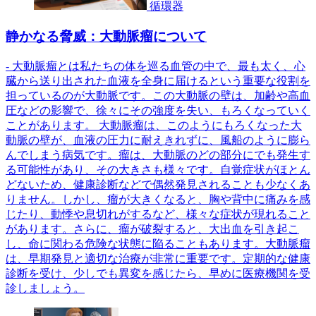
循環器
静かなる脅威：大動脈瘤について
- 大動脈瘤とは私たちの体を巡る血管の中で、最も太く、心
臓から送り出された血液を全身に届けるという重要な役割を
担っているのが大動脈です。この大動脈の壁は、加齢や高血
圧などの影響で、徐々にその強度を失い、もろくなっていく
ことがあります。 大動脈瘤は、このようにもろくなった大
動脈の壁が、血液の圧力に耐えきれずに、風船のように膨ら
んでしまう病気です。瘤は、大動脈のどの部分にでも発生す
る可能性があり、その大きさも様々です。自覚症状がほとん
どないため、健康診断などで偶然発見されることも少なくあ
りません。しかし、瘤が大きくなると、胸や背中に痛みを感
じたり、動悸や息切れがするなど、様々な症状が現れること
があります。さらに、瘤が破裂すると、大出血を引き起こ
し、命に関わる危険な状態に陥ることもあります。大動脈瘤
は、早期発見と適切な治療が非常に重要です。定期的な健康
診断を受け、少しでも異変を感じたら、早めに医療機関を受
診しましょう。