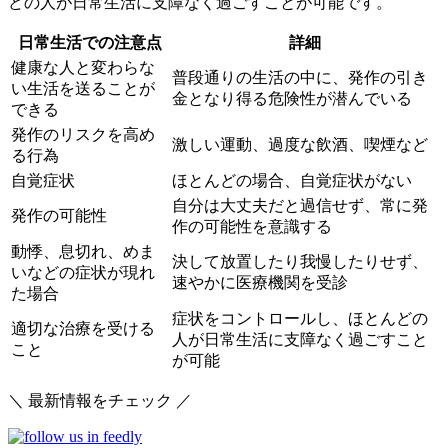
どの人が日常生活に支障なく過ごすことが可能
です。
日常生活での注意点
詳細
健康な人と変わらな
普段通りの生活の中に、発作の引き
い生活を送ることが
金となり得る危険性が潜んでいる
できる
発作のリスクを高め
激しい運動、過度な飲酒、喫煙など
る行為
自覚症状
ほとんどの場合、自覚症状がない
自分は大丈夫だと過信せず、常に発
発作の可能性
作の可能性を意識する
動悸、息切れ、めま
決して放置したり我慢したりせず、
いなどの症状が現れ
速やかに医療機関を受診
た場合
症状をコントロールし、ほとんどの
適切な治療を受ける
人が日常生活に支障なく過ごすこと
こと
が可能
＼ 最新情報をチェック ／