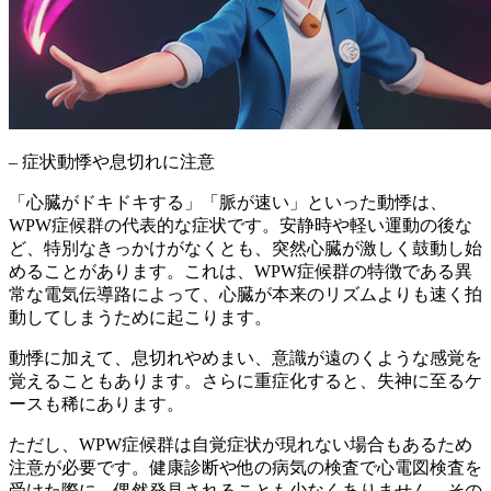
– 症状動悸や息切れに注意
「心臓がドキドキする」「脈が速い」といった動悸は、
WPW症候群の代表的な症状
です。安静時や軽い運動の後な
ど、
特別なきっかけがなくとも、突然心臓が激しく鼓動し始
める
ことがあります。これは、WPW症候群の特徴である異
常な電気伝導路によって、心臓が本来のリズムよりも速く拍
動してしまうために起こります。
動悸に加えて、息切れやめまい、意識が遠のくような感覚を
覚えることもあります。さらに重症化すると、失神に至るケ
ースも稀にあります。
ただし、
WPW症候群は自覚症状が現れない場合もある
ため
注意が必要です。健康診断や他の病気の検査で心電図検査を
受けた際に、偶然発見されることも少なくありません。その