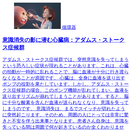
循環器
意識消失の影に潜む心臓病：アダムス・ストーク
ス症候群
アダムス・ストークス症候群では、突然意識を失ってしまう
という恐ろしい症状が現れることがあります。これは、心臓
の拍動が一時的に乱れることで、脳に血液が十分に行き渡ら
なくなることが原因です。 心臓は、全身に血液を送り出す
ポンプの役割を果たしています。しかし、アダムス・ストー
クス症候群の場合、このポンプ機能が乱れてしまい、血液を
送り出すリズムが崩れてしまうことがあります。すると、脳
に十分な酸素を含んだ血液が送られなくなり、意識を失って
しまうのです。 意識消失は、まるでスイッチが切れたよう
に突然起こります。そのため、周囲の人にとっては非常に驚
きと不安を伴う出来事となります。患者さん自身は、意識を
失っている間は周囲で何が起きているのか全くわかりませ