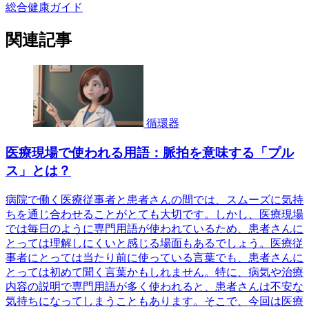
総合健康ガイド
関連記事
循環器
医療現場で使われる用語：脈拍を意味する「プル
ス」とは？
病院で働く医療従事者と患者さんの間では、スムーズに気持
ちを通じ合わせることがとても大切です。しかし、医療現場
では毎日のように専門用語が使われているため、患者さんに
とっては理解しにくいと感じる場面もあるでしょう。医療従
事者にとっては当たり前に使っている言葉でも、患者さんに
とっては初めて聞く言葉かもしれません。特に、病気や治療
内容の説明で専門用語が多く使われると、患者さんは不安な
気持ちになってしまうこともあります。そこで、今回は医療