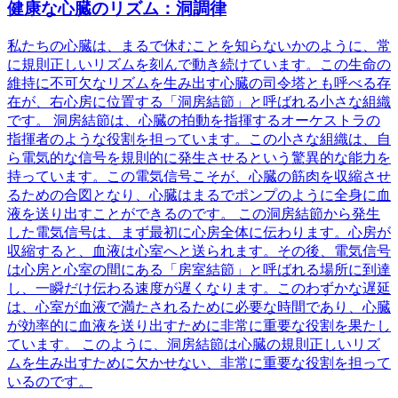
健康な心臓のリズム：洞調律
私たちの心臓は、まるで休むことを知らないかのように、常
に規則正しいリズムを刻んで動き続けています。この生命の
維持に不可欠なリズムを生み出す心臓の司令塔とも呼べる存
在が、右心房に位置する「洞房結節」と呼ばれる小さな組織
です。 洞房結節は、心臓の拍動を指揮するオーケストラの
指揮者のような役割を担っています。この小さな組織は、自
ら電気的な信号を規則的に発生させるという驚異的な能力を
持っています。この電気信号こそが、心臓の筋肉を収縮させ
るための合図となり、心臓はまるでポンプのように全身に血
液を送り出すことができるのです。 この洞房結節から発生
した電気信号は、まず最初に心房全体に伝わります。心房が
収縮すると、血液は心室へと送られます。その後、電気信号
は心房と心室の間にある「房室結節」と呼ばれる場所に到達
し、一瞬だけ伝わる速度が遅くなります。このわずかな遅延
は、心室が血液で満たされるために必要な時間であり、心臓
が効率的に血液を送り出すために非常に重要な役割を果たし
ています。 このように、洞房結節は心臓の規則正しいリズ
ムを生み出すために欠かせない、非常に重要な役割を担って
いるのです。