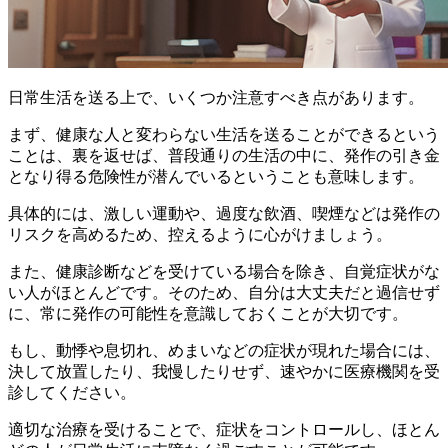
日常生活を送る上で、いくつか注意すべき点があります。
まず、
健康な人と変わらない生活を送ることができる
という
ことは、裏を返せば、
普段通りの生活の中に、発作の引き金
となり得る危険性が潜んでいる
ということも意味します。
具体的には、
激しい運動や、過度な飲酒、喫煙などは発作の
リスクを高める
ため、控えるように心がけましょう。
また、健康診断などを受けている場合を除き、自覚症状がな
い人がほとんどです。そのため、
自分は大丈夫だと過信せず
に、常に発作の可能性を意識しておく
ことが大切です。
もし、動悸や息切れ、めまいなどの症状が現れた場合には、
決して放置したり、我慢したりせず、速やかに医療機関を受
診
してください。
適切な治療を受けることで、症状をコントロールし、
ほとん