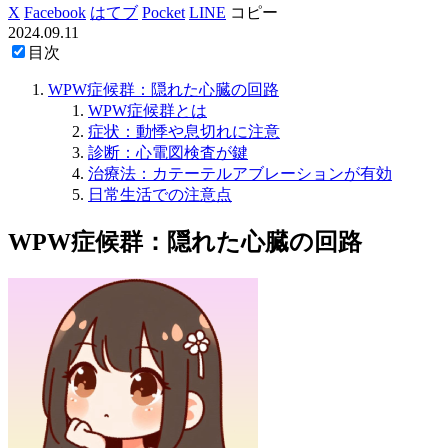
X
Facebook
はてブ
Pocket
LINE
コピー
2024.09.11
目次
WPW症候群：隠れた心臓の回路
WPW症候群とは
症状：動悸や息切れに注意
診断：心電図検査が鍵
治療法：カテーテルアブレーションが有効
日常生活での注意点
WPW症候群：隠れた心臓の回路