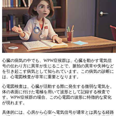
心臓の病気の中でも、
WPW症候群
は、心臓を動かす電気信
号の伝わり方に異常が生じることで、脈拍の異常や失神など
を引き起こす病気として知られています。この病気の診断に
は、
心電図検査
が非常に重要となります。
心電図検査は、心臓が活動する際に発生する微弱な電気を、
体の表面に付けた電極を用いて波形として記録する検査で
す。WPW症候群の場合、この心電図の波形に特徴的な変化
が現れます。
具体的には、心房から心室へ電気信号が通常とは異なる経路