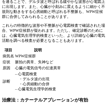
を通ることで、
デルタ波
と呼ばれる緩やかな波形が心電図上
に出現します。また、心臓が小刻みに震えるように細かく不
規則な動きをする
心房細動
と呼ばれる不整脈も、WPW症候
群に合併してみられることがあります。
これらの特徴的な波形や不整脈が心電図検査で確認された場
合、WPW症候群が疑われます。ただし、確定診断のために
は、心臓電気生理学的検査といった、より詳細な心臓の電気
活動を調べる検査が必要となることもあります。
項目
説明
病気名
WPW症候群
症状
脈拍の異常、失神など
原因
心臓の電気信号の伝達異常
– 心電図検査
・デルタ波の出現
診断
・心房細動の合併
– 心臓電気生理学的検査
治療法：カテーテルアブレーションが有効