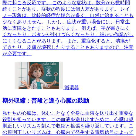
際に起こる反応です。 このような症状は、数分から数時間
続くことがあり、症状の程度には個人差があります。 レイ
ノー現象は、比較的軽症な場合が多く、自然に治まることも
少なくありません。 しかし、症状が重い場合には、日常生
活に支障をきたすこともあります。 例えば、字が書きにく
くなったり、ボタンが掛けづらくなったり、細かい作業がし
にくくなることがあります。 また、重症化すると、潰瘍が
できたり、皮膚が壊死したりすることもありますので、注意
が必要です。
循環器
期外収縮：普段と違う心臓の鼓動
私たちの心臓は、休むことなく全身に血液を送り出す重要な
役割を担っています。この血液を送り出すために、心臓は規
則正しいリズムを刻んで収縮と拡張を繰り返しています。こ
の規則正しいリズムは、心臓内で発生する電気信号によって