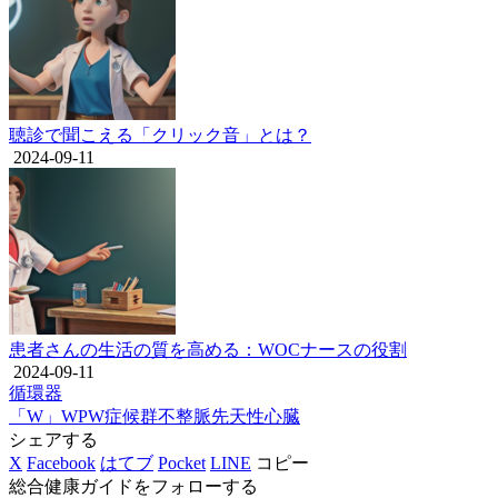
聴診で聞こえる「クリック音」とは？
2024-09-11
患者さんの生活の質を高める：WOCナースの役割
2024-09-11
循環器
「W」
WPW症候群
不整脈
先天性
心臓
シェアする
X
Facebook
はてブ
Pocket
LINE
コピー
総合健康ガイドをフォローする