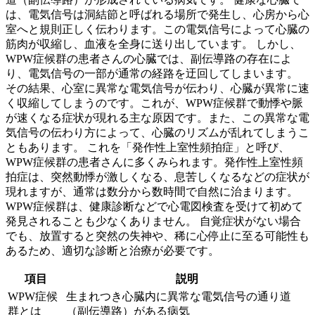
は、電気信号は洞結節と呼ばれる場所で発生し、心房から心
室へと規則正しく伝わります。この電気信号によって心臓の
筋肉が収縮し、血液を全身に送り出しています。
しかし、
WPW症候群の患者さんの心臓では、副伝導路の存在によ
り、電気信号の一部が通常の経路を迂回してしまいます。
その結果、心室に異常な電気信号が伝わり、心臓が異常に速
く収縮してしまうのです。これが、WPW症候群で動悸や脈
が速くなる症状が現れる主な原因です。
また、この異常な電
気信号の伝わり方によって、心臓のリズムが乱れてしまうこ
ともあります。
これを「発作性上室性頻拍症」と呼び、
WPW症候群の患者さんに多くみられます。発作性上室性頻
拍症は、突然動悸が激しくなる、息苦しくなるなどの症状が
現れますが、通常は数分から数時間で自然に治まります。
WPW症候群は、健康診断などで心電図検査を受けて初めて
発見されることも少なくありません。
自覚症状がない場合
でも、放置すると突然の失神や、稀に心停止に至る可能性も
あるため、適切な診断と治療が必要です。
項目
説明
WPW症候
生まれつき心臓内に異常な電気信号の通り道
群とは
（副伝導路）がある病気