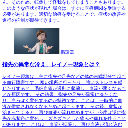
ん。そのため、転倒して怪我をしてしまうこともあります。
このような症状が現れた場合は、すぐに医療機関を受診する
必要があります。適切な治療を受けることで、症状の改善や
進行の抑制が期待できます。
循環器
指先の異常な冷え、レイノー現象とは？
レイノー現象は、主に指先や足先などの体の末端部分で起こ
る血行障害です。 寒い場所に行ったり、強いストレスを感
じたりすると、毛細血管が過剰に収縮し、血流が悪くなるこ
とが原因です。 その結果、指先や足先が異常に冷たくな
り、白っぽく変色するのが特徴です。 これは、一時的に血
液が供給されなくなるために起こります。 その後、症状が
治まってくると、再び血液が流れ始めますが、今度は逆に指
先が赤紫色に変色し、ズキズキとした痛みや痺れを伴うこと
があります。 これは、血管が拡張し、再び血液が流れ込む