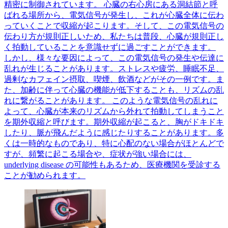
精密に制御されています。 心臓の右心房にある洞結節と呼
ばれる場所から、電気信号が発生し、これが心臓全体に伝わ
っていくことで収縮が起こります。そして、この電気信号の
伝わり方が規則正しいため、私たちは普段、心臓が規則正し
く拍動していることを意識せずに過ごすことができます。
しかし、様々な要因によって、この電気信号の発生や伝達に
乱れが生じることがあります。ストレスや疲労、睡眠不足、
過剰なカフェイン摂取、喫煙、飲酒などがその一例です。ま
た、加齢に伴って心臓の機能が低下することも、リズムの乱
れに繋がることがあります。 このような電気信号の乱れに
よって、心臓が本来のリズムから外れて拍動してしまうこと
を期外収縮と呼びます。期外収縮が起こると、胸がドキドキ
したり、脈が飛んだように感じたりすることがあります。多
くは一時的なものであり、特に心配のない場合がほとんどで
すが、頻繁に起こる場合や、症状が強い場合には、
underlying disease の可能性もあるため、医療機関を受診する
ことが勧められます。