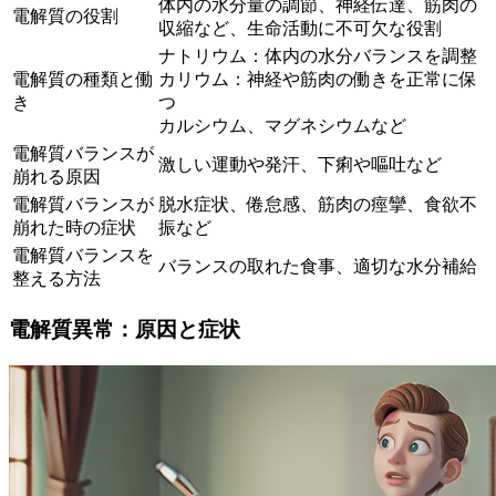
体内の水分量の調節、神経伝達、筋肉の
電解質の役割
収縮など、生命活動に不可欠な役割
ナトリウム：体内の水分バランスを調整
電解質の種類と働
カリウム：神経や筋肉の働きを正常に保
き
つ
カルシウム、マグネシウムなど
電解質バランスが
激しい運動や発汗、下痢や嘔吐など
崩れる原因
電解質バランスが
脱水症状、倦怠感、筋肉の痙攣、食欲不
崩れた時の症状
振など
電解質バランスを
バランスの取れた食事、適切な水分補給
整える方法
電解質異常：原因と症状