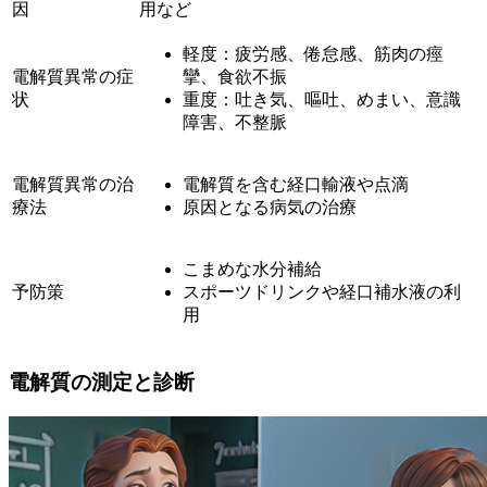
因
用など
軽度：疲労感、倦怠感、筋肉の痙
電解質異常の症
攣、食欲不振
状
重度：吐き気、嘔吐、めまい、意識
障害、不整脈
電解質異常の治
電解質を含む経口輸液や点滴
療法
原因となる病気の治療
こまめな水分補給
予防策
スポーツドリンクや経口補水液の利
用
電解質の測定と診断