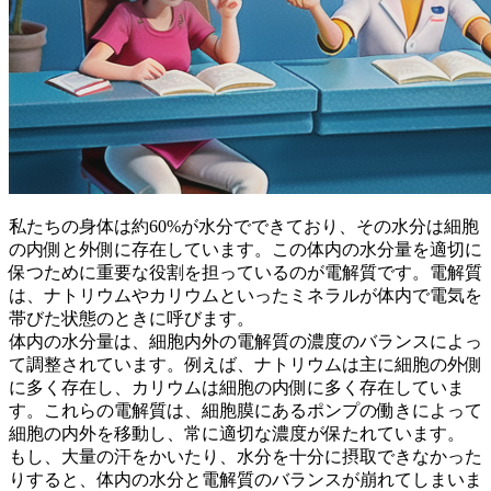
私たちの身体は約60%が水分でできており、その水分は細胞
の内側と外側に存在しています。この体内の水分量を適切に
保つために重要な役割を担っているのが電解質です。電解質
は、ナトリウムやカリウムといったミネラルが体内で電気を
帯びた状態のときに呼びます。
体内の水分量は、細胞内外の電解質の濃度のバランスによっ
て調整されています。
例えば、ナトリウムは主に細胞の外側
に多く存在し、カリウムは細胞の内側に多く存在していま
す。これらの電解質は、細胞膜にあるポンプの働きによって
細胞の内外を移動し、常に適切な濃度が保たれています。
もし、
大量の汗をかいたり、水分を十分に摂取できなかった
りすると、体内の水分と電解質のバランスが崩れてしまいま