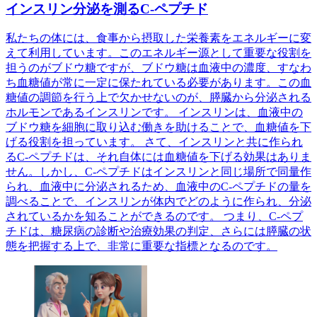
インスリン分泌を測るC-ペプチド
私たちの体には、食事から摂取した栄養素をエネルギーに変
えて利用しています。このエネルギー源として重要な役割を
担うのがブドウ糖ですが、ブドウ糖は血液中の濃度、すなわ
ち血糖値が常に一定に保たれている必要があります。この血
糖値の調節を行う上で欠かせないのが、膵臓から分泌される
ホルモンであるインスリンです。 インスリンは、血液中の
ブドウ糖を細胞に取り込む働きを助けることで、血糖値を下
げる役割を担っています。 さて、インスリンと共に作られ
るC-ペプチドは、それ自体には血糖値を下げる効果はありま
せん。しかし、C-ペプチドはインスリンと同じ場所で同量作
られ、血液中に分泌されるため、血液中のC-ペプチドの量を
調べることで、インスリンが体内でどのように作られ、分泌
されているかを知ることができるのです。 つまり、C-ペプ
チドは、糖尿病の診断や治療効果の判定、さらには膵臓の状
態を把握する上で、非常に重要な指標となるのです。