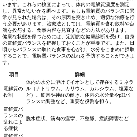
います。これらの検査によって、体内の電解質濃度を測定
し、異常がないかを調べます。もしも電解質のバランスに異
常が見られた場合は、その原因を突き止め、適切な治療を行
う必要があります。治療法としては、電解質を含む飲料や点
滴を投与する、食事内容を見直すなどの方法があります。
健康な状態を保つためには、
定期的な健康診断を受け、自身
の電解質バランスを把握しておくことが重要
です。また、日
頃からバランスの取れた食事を心がけ、水分をこまめに摂取
することで、電解質バランスの乱れを予防することができま
す。
項目
詳細
体内の水分に溶けてイオンとして存在するミネラ
電解質の
ル（ナトリウム、カリウム、カルシウム、塩素な
役割
ど）。筋肉や神経の働き、体内の水分量やpHバ
ランスの調整など、重要な役割を担う。
電解質バ
ランスの
脱水症状、筋肉の痙攣、不整脈、意識障害など
乱れによ
る症状
電解質バ