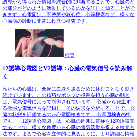
誘導から得られた情報を総合的に判断することで、心臓のど
の部分がどのように活動しているのかを詳しく知ることがで
きます。心電図は、不整脈や狭心症、心筋梗塞など、様々な
心臓病の診断に非常に役立つ検査です。
検査
12誘導心電図とV2誘導：心臓の電気信号を読み解
く
私たちの心臓は、全身に血液を送るために休むことなく動き
続けています。この精巧なポンプの役割を担う心臓の動き
は、電気信号によって制御されています。 心臓から発生す
る微弱な電気信号を記録し、その波形を分析することで、心
臓の状態を評価するのが心電図検査です。 心電図検査の中
でも、「12誘導心電図」は、心臓の周囲に電極を12箇所設置
することで、様々な角度から心臓の電気活動を捉える検査方
法です。まるで心臓を立体的に見るように、より詳細な情報