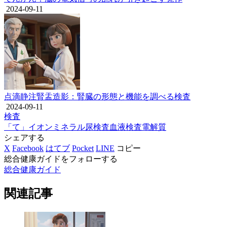
2024-09-11
点滴静注腎盂造影：腎臓の形態と機能を調べる検査
2024-09-11
検査
「て」
イオン
ミネラル
尿検査
血液検査
電解質
シェアする
X
Facebook
はてブ
Pocket
LINE
コピー
総合健康ガイドをフォローする
総合健康ガイド
関連記事