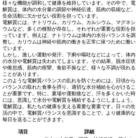
様々な機能が調和して健康を維持しています。その中で、
電
解質は、体内の水分量の調節や神経伝達、筋肉の収縮など、
生命活動に欠かせない役割
を担っています。
電解質には、ナトリウム、カリウム、カルシウム、マグネシ
ウムなど、多くの種類が存在し、それぞれが重要な役割を担
っています。例えば、ナトリウムは体内の水分バランスを調
整し、カリウムは神経や筋肉の働きを正常に保つために働い
ています。
しかし、
激しい運動や発汗、下痢や嘔吐などによって、体内
の水分や電解質は失われて
しまいます。その結果、脱水症状
や倦怠感、筋肉の痙攣、食欲不振など、様々な不調が現れる
ことがあります。
このような電解質バランスの乱れを防ぐためには、
日頃から
バランスの取れた食事を摂り、適切な水分補給を心がける
こ
とが重要です。特に、夏場や運動後など、汗を多くかいた時
には、意識して水分や電解質を補給するようにしましょう。
電解質は、私たちの健康を支える重要な要素です。日々の生
活の中で、電解質バランスを意識することで、より健康的な
毎日を送ることができます。
項目
詳細