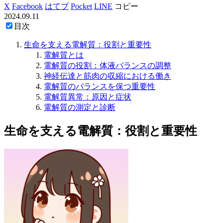
X
Facebook
はてブ
Pocket
LINE
コピー
2024.09.11
目次
生命を支える電解質：役割と重要性
電解質とは
電解質の役割：体液バランスの調整
神経伝達と筋肉の収縮における働き
電解質のバランスを保つ重要性
電解質異常：原因と症状
電解質の測定と診断
生命を支える電解質：役割と重要性