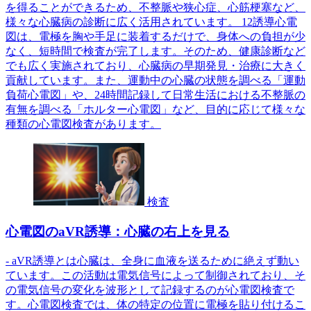
を得ることができるため、不整脈や狭心症、心筋梗塞など、
様々な心臓病の診断に広く活用されています。 12誘導心電
図は、電極を胸や手足に装着するだけで、身体への負担が少
なく、短時間で検査が完了します。そのため、健康診断など
でも広く実施されており、心臓病の早期発見・治療に大きく
貢献しています。また、運動中の心臓の状態を調べる「運動
負荷心電図」や、24時間記録して日常生活における不整脈の
有無を調べる「ホルター心電図」など、目的に応じて様々な
種類の心電図検査があります。
検査
心電図のaVR誘導：心臓の右上を見る
- aVR誘導とは心臓は、全身に血液を送るために絶えず動い
ています。この活動は電気信号によって制御されており、そ
の電気信号の変化を波形として記録するのが心電図検査で
す。心電図検査では、体の特定の位置に電極を貼り付けるこ