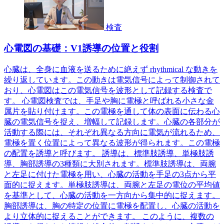
検査
心電図の基礎：V1誘導の位置と役割
心臓は、全身に血液を送るために絶えず rhythmical な動きを
繰り返しています。この動きは電気信号によって制御されて
おり、心電図はこの電気信号を波形として記録する検査で
す。 心電図検査では、手足や胸に電極と呼ばれる小さな金
属片を貼り付けます。この電極を通して体の表面に伝わる心
臓の電気信号を捉え、増幅して記録します。心臓の各部分が
活動する際には、それぞれ異なる方向に電気が流れるため、
電極を置く位置によって異なる波形が得られます。この電極
の配置を誘導と呼びます。 誘導は、標準肢誘導、単極肢誘
導、胸部誘導の3種類に大別されます。標準肢誘導は、両腕
と左足に付けた電極を用い、心臓の活動を手足の3点から平
面的に捉えます。単極肢誘導は、両腕と左足の電位の平均値
を基準として、心臓の活動を一方向から集中的に捉えます。
胸部誘導は、胸の特定の位置に電極を配置し、心臓の活動を
より立体的に捉えることができます。 このように、複数の