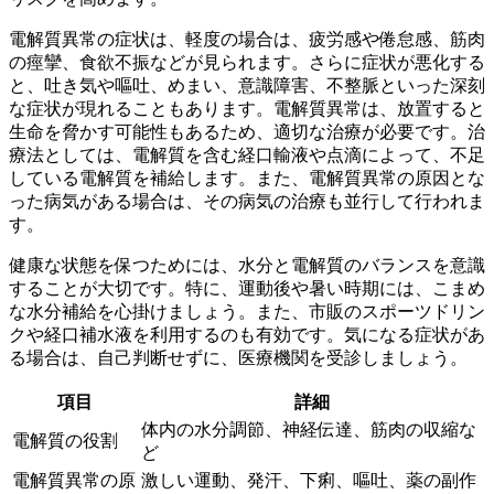
電解質異常の症状は、軽度の場合は、疲労感や倦怠感、筋肉
の痙攣、食欲不振などが見られます。さらに症状が悪化する
と、吐き気や嘔吐、めまい、意識障害、不整脈といった深刻
な症状が現れることもあります。
電解質異常は、放置すると
生命を脅かす可能性もあるため、適切な治療が必要です。
治
療法としては、電解質を含む経口輸液や点滴によって、不足
している電解質を補給します。また、電解質異常の原因とな
った病気がある場合は、その病気の治療も並行して行われま
す。
健康な状態を保つためには、水分と電解質のバランスを意識
することが大切です。特に、運動後や暑い時期には、こまめ
な水分補給を心掛けましょう。また、市販のスポーツドリン
クや経口補水液を利用するのも有効です。気になる症状があ
る場合は、自己判断せずに、医療機関を受診しましょう。
項目
詳細
体内の水分調節、神経伝達、筋肉の収縮な
電解質の役割
ど
電解質異常の原
激しい運動、発汗、下痢、嘔吐、薬の副作