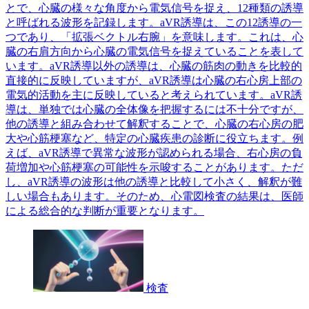
とで、心臓の様々な角度から電気信号を捉え、12種類の誘導
と呼ばれる波形を記録します。aVR誘導は、この12誘導の一
つであり、「拡張ベクトル右腕」を意味します。これは、心
臓の右肩方向から心臓の電気信号を捉えていることを表して
います。aVR誘導以外の誘導は、心臓の筋肉の動きを比較的
直接的に反映していますが、aVR誘導は心臓の右心房上部の
電気的活動を主に反映していると考えられています。aVR誘
導は、単独では心臓の全体像を把握するには不十分ですが、
他の誘導と組み合わせて解釈することで、心臓の右心房の肥
大や心筋梗塞など、特定の心臓疾患の診断に役立ちます。例
えば、aVR誘導で異常な波形が認められる場合、右心房の負
荷増加や心筋梗塞の可能性を示唆することがあります。ただ
し、aVR誘導の波形は他の誘導と比較して小さく、解釈が難
しい場合もあります。そのため、心電図検査の結果は、医師
による総合的な判断が重要となります。
検査