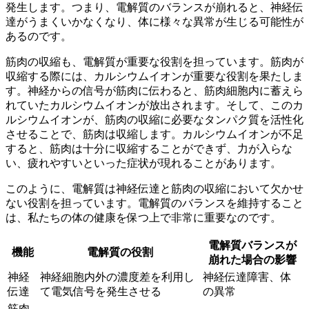
発生します。つまり、
電解質のバランスが崩れると、神経伝
達がうまくいかなくなり、体に様々な異常が生じる可能性が
ある
のです。
筋肉の収縮も、電解質が重要な役割を担っています。筋肉が
収縮する際には、カルシウムイオンが重要な役割を果たしま
す。神経からの信号が筋肉に伝わると、筋肉細胞内に蓄えら
れていたカルシウムイオンが放出されます。そして、この
カ
ルシウムイオンが、筋肉の収縮に必要なタンパク質を活性化
させる
ことで、筋肉は収縮します。カルシウムイオンが不足
すると、筋肉は十分に収縮することができず、力が入らな
い、疲れやすいといった症状が現れることがあります。
このように、電解質は神経伝達と筋肉の収縮において欠かせ
ない役割を担っています。電解質のバランスを維持すること
は、私たちの体の健康を保つ上で非常に重要なのです。
電解質バランスが
機能
電解質の役割
崩れた場合の影響
神経
神経細胞内外の濃度差を利用し
神経伝達障害、体
伝達
て電気信号を発生させる
の異常
筋肉