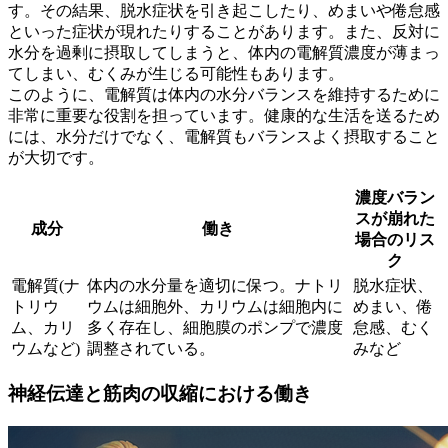
す。
その結果、脱水症状を引き起こしたり、めまいや倦怠感
といった症状が現れたりすることがあります。また、反対に
水分を過剰に摂取してしまうと、体内の電解質濃度が薄まっ
てしまい、むくみが生じる可能性もあります。
このように、電解質は体内の水分バランスを維持するために
非常に重要な役割を担っています。健康的な生活を送るため
には、水分だけでなく、電解質もバランスよく摂取すること
が大切です。
濃度バラン
スが崩れた
成分
働き
場合のリス
ク
電解質(ナ
体内の水分量を適切に保つ。ナトリ
脱水症状、
トリウ
ウムは細胞外、カリウムは細胞内に
めまい、倦
ム、カリ
多く存在し、細胞膜のポンプで濃度
怠感、むく
ウムなど)
調整されている。
みなど
神経伝達と筋肉の収縮における働き