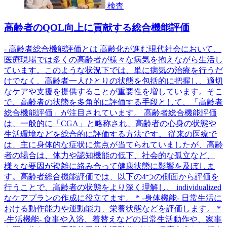
検査
高齢者のQOL向上に貢献する総合機能評価
- 高齢者総合機能評価とは 高齢化が進む現代社会において、
医療現場では多くの高齢者が様々な病気を抱えながら生活し
ています。このような状況下では、単に病気の治療を行うだ
けでなく、高齢者一人ひとりの状態を包括的に把握し、適切
なケアや支援を提供することが重要性を増しています。そこ
で、高齢者の状態を多角的に評価する手段として、「高齢者
総合機能評価」が注目されています。 高齢者総合機能評価
は、一般的に「CGA」と略称され、高齢者の心身の状態や
生活環境などを総合的に評価する方法です。 従来の医療で
は、主に身体的な症状に焦点が当てられていましたが、高齢
者の場合は、体力や認知機能の低下、社会的な孤立など、
様々な要因が複雑に絡み合って健康状態に影響を及ぼしま
す。高齢者総合機能評価では、以下の4つの側面から評価を
行うことで、高齢者の状態をより深く理解し、 individualized
なケアプランの作成に役立てます。 * -身体機能- 日常生活に
おける動作能力や運動能力、栄養状態などを評価します。 *
-生活機能- 食事や入浴、着替えなどの日常生活動作や、家事