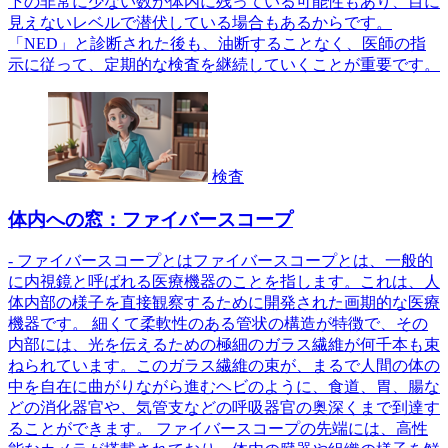
下の非常に少ない数が体内に残っている可能性もあり、目に
見えないレベルで潜伏している場合もあるからです。
「NED」と診断された後も、油断することなく、医師の指
示に従って、定期的な検査を継続していくことが重要です。
検査
体内への窓：ファイバースコープ
- ファイバースコープとはファイバースコープとは、一般的
に内視鏡と呼ばれる医療機器のことを指します。これは、人
体内部の様子を直接観察するために開発された画期的な医療
機器です。 細くて柔軟性のある管状の構造が特徴で、その
内部には、光を伝えるための極細のガラス繊維が何千本も束
ねられています。このガラス繊維の束が、まるで人間の体の
中を自在に曲がりながら進むヘビのように、食道、胃、腸な
どの消化器官や、気管支などの呼吸器官の奥深くまで到達す
ることができます。 ファイバースコープの先端には、高性