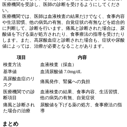
医療機関を受診し、医師の診断を受けるようにしてくださ
い。
医療機関では、医師は血液検査の結果だけでなく、
食事内容
や生活習慣、他の病気の有無、自覚症状の有無
などを総合的
に判断して、診断を行います。痛風と診断された場合は、
尿
酸値を下げる薬
が処方されたり、
食事療法の指導
を受けたり
します。また、高尿酸血症と診断された場合も、症状や尿酸
値によっては、治療が必要となることがあります。
項目
内容
検査方法
血液検査（採血）
基準値
血清尿酸値 7.0mg/dL
高尿酸血症のリ
痛風発作、腎臓への負担
スク
医療機関での診
血液検査の結果、食事内容、生活習慣、
断項目
他の病気の有無、自覚症状
痛風と診断され
尿酸値を下げる薬の処方、食事療法の指
た場合の治療
導
まとめ