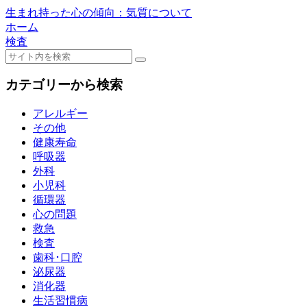
生まれ持った心の傾向：気質について
ホーム
検査
カテゴリーから検索
アレルギー
その他
健康寿命
呼吸器
外科
小児科
循環器
心の問題
救急
検査
歯科･口腔
泌尿器
消化器
生活習慣病