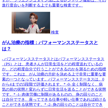
すが、ラウエンシュタイン法によるレントゲン撮影は、その
進行度合いを判断する上でも重要な検査です。
検査
がん治療の指標：パフォーマンスステータスと
は？
- パフォーマンスステータスとはパフォーマンスステータス
（PS）とは、患者さんが日常生活をどの程度送れているの
か、どの程度自分で行うことができるのかを測るための指標
です。これは、がん治療の方針を決める上で非常に重要な要
素の一つとなっています。パフォーマンスステータスは、0
から4までの5段階で評価されます。* -0- 全く制限なく、病
気の前の状態と変わらずに日常生活を送ることができる状態
です。* -1- 肉体労働に制限があるものの、身の回りのこと
は自分ででき、座ってできる仕事や軽い仕事であれば続ける
ことができる状態です。* -2- 身の回りのことは自分ででき