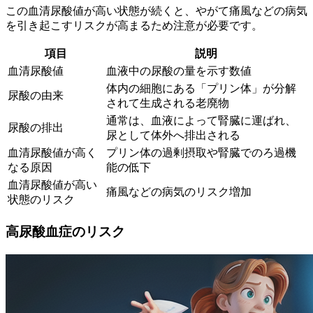
この血清尿酸値が高い状態が続くと、やがて痛風などの病気
を引き起こすリスクが高まるため注意が必要です。
項目
説明
血清尿酸値
血液中の尿酸の量を示す数値
体内の細胞にある「プリン体」が分解
尿酸の由来
されて生成される老廃物
通常は、血液によって腎臓に運ばれ、
尿酸の排出
尿として体外へ排出される
血清尿酸値が高く
プリン体の過剰摂取や腎臓でのろ過機
なる原因
能の低下
血清尿酸値が高い
痛風などの病気のリスク増加
状態のリスク
高尿酸血症のリスク