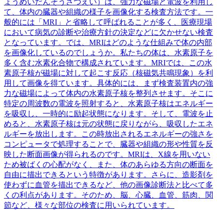
ょうめいだんそうさつえい）は、強力な磁場と電波を利用し
て、体内の臓器や組織の様子を画像化する検査方法です。一
般的には「MRI」と省略して呼ばれることが多く、医療現場
において病気の診断や治療方針の決定などに欠かせない検査
となっています。では、MRIはどのような仕組みで体の内部
を画像化しているのでしょうか。私たちの体は、水素原子を
多く含む水素化合物で構成されています。MRIでは、この水
素原子核が磁場に対して起こす反応（核磁気共鳴現象）を利
用して画像を得ています。具体的には、まず検査装置内の強
力な磁場によって体内の水素原子核を整列させます。そこに
特定の周波数の電波を照射すると、水素原子核はエネルギー
を吸収し、一時的に励起状態になります。そして、電波を止
めると、水素原子核は元の状態に戻りながら、吸収したエネ
ルギーを放出します。この時放出されるエネルギーの強さを
コンピュータで処理することで、臓器や組織の形や性質を反
映した断面画像が得られるのです。MRIは、X線を用いない
ため被ばくの心配がなく、また、体のあらゆる方向の断面を
自由に描出できるという特徴があります。さらに、造影剤を
使わずに血管を描出できるなど、他の画像診断法と比べて多
くの利点があります。そのため、脳、心臓、血管、筋肉、関
節など、様々な部位の検査に用いられています。