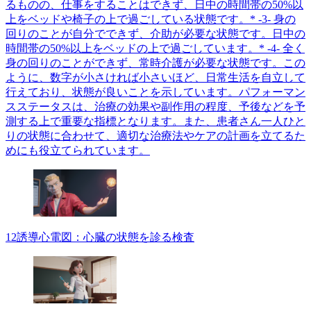
るものの、仕事をすることはできず、日中の時間帯の50%以
上をベッドや椅子の上で過ごしている状態です。* -3- 身の
回りのことが自分でできず、介助が必要な状態です。日中の
時間帯の50%以上をベッドの上で過ごしています。* -4- 全く
身の回りのことができず、常時介護が必要な状態です。この
ように、数字が小さければ小さいほど、日常生活を自立して
行えており、状態が良いことを示しています。パフォーマン
スステータスは、治療の効果や副作用の程度、予後などを予
測する上で重要な指標となります。また、患者さん一人ひと
りの状態に合わせて、適切な治療法やケアの計画を立てるた
めにも役立てられています。
12誘導心電図：心臓の状態を診る検査