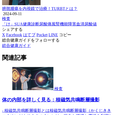
膀胱腫瘍を内視鏡で治療！TURBTとは？
2024-09-11
検査
「け」
SUA
健康診断
尿酸
痛風
腎機能障害
血清尿酸値
シェアする
X
Facebook
はてブ
Pocket
LINE
コピー
総合健康ガイドをフォローする
総合健康ガイド
関連記事
検査
体の内部を詳しく見る：核磁気共鳴断層撮影
- 核磁気共鳴断層撮影とは核磁気共鳴断層撮影（かくじきき