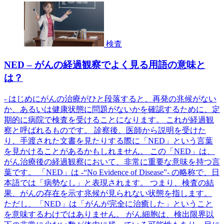
検査
NED – がんの経過観察でよく見る用語の意味と
は？
- はじめにがんの治療がひと段落すると、再発の兆候がない
か、あるいは健康状態に問題がないかを確認するために、定
期的に病院で検査を受けることになります。 これが経過観
察と呼ばれるものです。 診察後、医師から説明を受けた
り、手渡された文書を見たりする際に「NED」という言葉
を見かけることがあるかもしれません。 この「NED」は、
がん治療後の経過観察において、非常に重要な意味を持つ言
葉です。 「NED」は -“No Evidence of Disease”- の略称で、日
本語では「病勢なし」と表現されます。 つまり、検査の結
果、がんの存在を示す兆候が見られない状態を指します。
ただし、「NED」は「がんが完全に治癒した」ということ
を意味するわけではありません。 がん細胞は、検出限界以