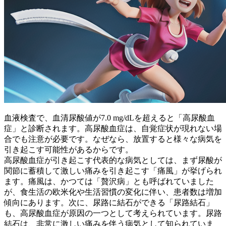
血液検査で、
血清尿酸値が7.0 mg/dLを超えると「高尿酸血
症」
と診断されます。高尿酸血症は、自覚症状が現れない場
合でも注意が必要です。なぜなら、放置すると様々な病気を
引き起こす可能性があるからです。
高尿酸血症が引き起こす代表的な病気としては、まず
尿酸が
関節に蓄積して激しい痛みを引き起こす「痛風」
が挙げられ
ます。痛風は、かつては「贅沢病」とも呼ばれていました
が、食生活の欧米化や生活習慣の変化に伴い、患者数は増加
傾向にあります。次に、尿路に結石ができる
「尿路結石」
も、高尿酸血症が原因の一つとして考えられています。尿路
結石は、非常に激しい痛みを伴う病気として知られていま