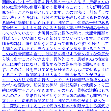
関節のレントゲン撮影を行う際の一つの方法で、患者さんの
体の位置や脚の角度を細かく指示することで、より鮮明な画
像を得ることを目的としています。この方法は、別名「ラウ
エン法」とも呼ばれ、股関節の状態を詳しく調べる必要があ
る場合に頻繁に用いられます。股関節は、骨盤の一部である
寛骨臼と、太ももの骨である大腿骨の頭の部分が組み合わさ
ってできています。大腿骨の頭と胴体の間は、大腿骨頸部と
呼ばれる、やや細くなった部分でつながっています。この大
腿骨頸部は、骨粗鬆症などによって骨折しやすい部分として
も知られています。ラウエンシュタイン法を用いることで、
この大腿骨頸部を含む、股関節を構成する骨を様々な角度か
ら映し出すことができます。具体的には、患者さんは検査台
の上に仰向けになり、撮影する側の足を内側に回転させま
す。この時、膝を曲げて足を反対側の太ももに乗せるように
することで、股関節をより大きく回転させることができま
す。この方法で撮影を行うことで、大腿骨頸部の前後左右の
わずかな変形や、股関節の隙間（関節裂隙）の状態をより正
確に把握することができます。そのため、骨折の診断はもち
ろんのこと、変形性股関節症などの病気の診断にも非常に役
立ちます。変形性股関節症は、股関節の軟骨がすり減った
り、変形したりすることで痛みや動きの制限が生じる病気で