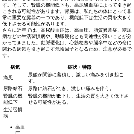
す。そして、
腎臓の機能低下
も、高尿酸血症によって引き起
こされる可能性があります。腎臓は、私たちの体にとって非
常に重要な臓器の一つであり、機能低下は生活の質を大きく
低下させる可能性があります。
さらに近年では、高尿酸血症は、
高血圧、脂質異常症、糖尿
病などの生活習慣病や、動脈硬化とも関連性が深い
ことが分
かってきました。動脈硬化は、心筋梗塞や脳卒中などの命に
関わる病気を引き起こす危険因子となるため、注意が必要で
す。
病気
症状・特徴
尿酸が関節に蓄積し、激しい痛みを引き起こ
痛風
す。
尿路結石
尿路に結石ができ、激しい痛みを伴う。
腎臓の機
腎臓の機能が低下し、生活の質を大きく低下さ
能低下
せる可能性がある。
生活習慣
病
高血
圧