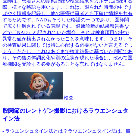
医師は、患者さんの診察記録や検査結果をカルテに記録する
際、様々な略語を用います。これは、限られた時間の中です
ばやく情報を記録し、他の医療従事者とも正確に情報を共有
するためです。NADもそうした略語の一つであり、医師間
で広く理解されている表現です。 健康診断の結果報告書な
どで「NAD」と記されていた場合、それは検査項目の中で
異常な値が検出されなかったことを意味します。つまり、そ
の検査結果に関しては特に心配する必要がないと言えるでし
ょう。ただし、これはあくまで検査結果に基づいた判断であ
り、その後の体調変化や別の症状が現れた場合は、改めて医
療機関を受診する必要があることを忘れてはなりません。
検査
股関節のレントゲン撮影におけるラウエンシュタ
イン法
- ラウエンシュタイン法とは？ラウエンシュタイン法は、股