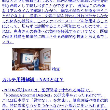
能なカメラが搭載されており、体内の臓器や組織の様子を鮮
明な画像として映し出すことができます。 医師はこの画像
をリアルタイムで確認しながら、病気の診断や治療を行うこ
とができます。従来は、外科手術を行わなければ分からなか
った体内の状態を、このファイバースコープを使用すること
によって、切らずに診断することが可能になったのです。こ
れは、患者さんの身体への負担を軽減するだけでなく、医療
の診断精度を飛躍的に向上させる画期的な技術と言えるでし
ょう。
検査
カルテ用語解説：NADとは？
- NADの意味NADは、医療現場で使われる略語で、
「Nothing Abnormal Detected」の頭文字をとったものです。
これは日本語で「異常なし」を意味し、健康診断や検査の結
果、特に異常な点が見つからなかった場合に用いられます。