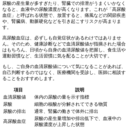
尿酸の産生量が多すぎたり、腎臓での排泄がうまくいかなく
なると、血液中の尿酸濃度が高くなり
ます。これが「高尿酸
血症」と呼ばれる状態で、放置すると、痛風などの関節疾患
や、腎臓病、動脈硬化などを引き起こすリスクが高まりま
す。
高尿酸血症は、必ずしも自覚症状があるわけではありませ
ん。そのため、
健康診断などで血清尿酸値が指摘された場合
はもちろん、日頃から自身の血清尿酸値を把握し、食生活や
運動習慣など、生活習慣に気を配ることが大切
です。
もし、ご自身の血清尿酸値について気になることがあれば、
自己判断するのではなく、医療機関を受診し、医師に相談す
ることをおすすめします。
項目
説明
血清尿酸値
体内の尿酸の量を示す指標
尿酸
細胞の核酸が分解されてできる物質
尿酸の排出
通常、腎臓の働きで体外に排出
尿酸の産生量増加や排出低下で、血液中の
高尿酸血症
尿酸濃度が上昇した状態