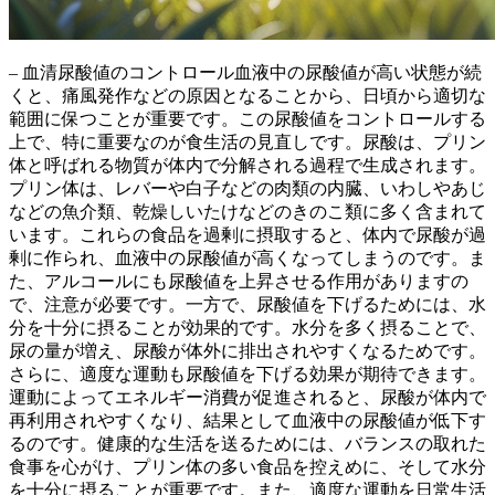
– 血清尿酸値のコントロール
血液中の尿酸値が高い状態が続
くと、痛風発作などの原因となる
ことから、日頃から適切な
範囲に保つことが重要です。この尿酸値をコントロールする
上で、特に重要なのが食生活の見直しです。尿酸は、
プリン
体と呼ばれる物質が体内で分解される過程で生成
されます。
プリン体は、レバーや白子などの肉類の内臓、いわしやあじ
などの魚介類、乾燥しいたけなどのきのこ類に多く含まれて
います。これらの食品を過剰に摂取すると、体内で尿酸が過
剰に作られ、血液中の尿酸値が高くなってしまうのです。ま
た、アルコールにも尿酸値を上昇させる作用がありますの
で、注意が必要です。一方で、尿酸値を下げるためには、
水
分を十分に摂ることが効果的
です。水分を多く摂ることで、
尿の量が増え、尿酸が体外に排出されやすくなるためです。
さらに、適度な運動も尿酸値を下げる効果が期待できます。
運動によってエネルギー消費が促進されると、尿酸が体内で
再利用されやすくなり、結果として血液中の尿酸値が低下す
るのです。健康的な生活を送るためには、
バランスの取れた
食事を心がけ、プリン体の多い食品を控えめに、そして水分
を十分に摂ること
が重要です。また、適度な運動を日常生活