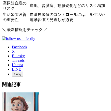
高尿酸血症の
痛風、腎臓病、動脈硬化などのリスク増加
リスク
生活習慣改善
血清尿酸値のコントロールには、食生活や
の重要性
運動習慣の見直しが必要
＼ 最新情報をチェック ／
Facebook
X
Bluesky
Threads
Hatena
LINE
Copy
関連記事