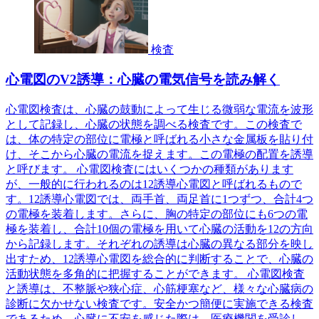
検査
心電図のV2誘導：心臓の電気信号を読み解く
心電図検査は、心臓の鼓動によって生じる微弱な電流を波形
として記録し、心臓の状態を調べる検査です。この検査で
は、体の特定の部位に電極と呼ばれる小さな金属板を貼り付
け、そこから心臓の電流を捉えます。この電極の配置を誘導
と呼びます。 心電図検査にはいくつかの種類があります
が、一般的に行われるのは12誘導心電図と呼ばれるもので
す。12誘導心電図では、両手首、両足首に1つずつ、合計4つ
の電極を装着します。さらに、胸の特定の部位にも6つの電
極を装着し、合計10個の電極を用いて心臓の活動を12の方向
から記録します。それぞれの誘導は心臓の異なる部分を映し
出すため、12誘導心電図を総合的に判断することで、心臓の
活動状態を多角的に把握することができます。 心電図検査
と誘導は、不整脈や狭心症、心筋梗塞など、様々な心臓病の
診断に欠かせない検査です。安全かつ簡便に実施できる検査
であるため、心臓に不安を感じた際は、医療機関を受診し、