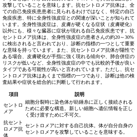
攻撃していることを意味します。抗セントロメア抗体は、全
ての自己免疫疾患患者に見られるわけではなく、特定の自己
免疫疾患、特に
全身性強皮症
との関連が深いことが知られて
います。全身性強皮症は、皮膚が硬くなる症状（皮膚硬化）
以外にも、様々な臓器に症状が現れる自己免疫疾患です。抗
セントロメア抗体は、全身性強皮症の患者さんの約20～30%
に検出されると言われており、診断の指標の一つとして重要
な意味を持っています。また、抗セントロメア抗体が陽性で
ある場合、皮膚硬化が手指に強く現れる傾向や、肺合併症の
リスクが低いなど、全身性強皮症の中でも比較的予後が良い
タイプである可能性が高いと言われています。ただし、抗セ
ントロメア抗体はあくまで指標の一つであり、診断は他の検
査結果や症状を総合的に判断して行われます。
項目
説明
細胞分裂時に染色体が紡錘糸に正しく接続される
セントロ
ために必要な構造。新しい細胞へ遺伝情報を正し
メア
く受け渡すために不可欠。
抗セント
セントロメアに対する自己抗体。体が自分自身の
ロメア抗
セントロメアを攻撃していることを意味する。
体