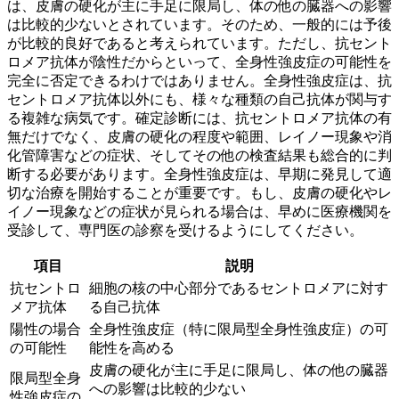
は、皮膚の硬化が主に手足に限局し、体の他の臓器への影響
は比較的少ないとされています。そのため、一般的には
予後
が比較的良好
であると考えられています。ただし、抗セント
ロメア抗体が陰性だからといって、全身性強皮症の可能性を
完全に否定できるわけではありません。全身性強皮症は、抗
セントロメア抗体以外にも、様々な種類の自己抗体が関与す
る複雑な病気です。確定診断には、抗セントロメア抗体の有
無だけでなく、皮膚の硬化の程度や範囲、レイノー現象や消
化管障害などの症状、そしてその他の検査結果も総合的に判
断する必要があります。全身性強皮症は、早期に発見して適
切な治療を開始することが重要です。もし、皮膚の硬化やレ
イノー現象などの症状が見られる場合は、早めに医療機関を
受診して、専門医の診察を受けるようにしてください。
項目
説明
抗セントロ
細胞の核の中心部分であるセントロメアに対す
メア抗体
る自己抗体
陽性の場合
全身性強皮症（特に限局型全身性強皮症）の可
の可能性
能性を高める
皮膚の硬化が主に手足に限局し、体の他の臓器
限局型全身
への影響は比較的少ない
性強皮症の