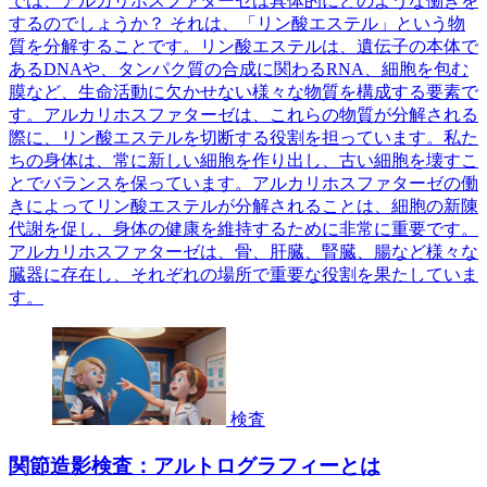
では、アルカリホスファターゼは具体的にどのような働きを
するのでしょうか？ それは、「リン酸エステル」という物
質を分解することです。リン酸エステルは、遺伝子の本体で
あるDNAや、タンパク質の合成に関わるRNA、細胞を包む
膜など、生命活動に欠かせない様々な物質を構成する要素で
す。アルカリホスファターゼは、これらの物質が分解される
際に、リン酸エステルを切断する役割を担っています。私た
ちの身体は、常に新しい細胞を作り出し、古い細胞を壊すこ
とでバランスを保っています。アルカリホスファターゼの働
きによってリン酸エステルが分解されることは、細胞の新陳
代謝を促し、身体の健康を維持するために非常に重要です。
アルカリホスファターゼは、骨、肝臓、腎臓、腸など様々な
臓器に存在し、それぞれの場所で重要な役割を果たしていま
す。
検査
関節造影検査：アルトログラフィーとは