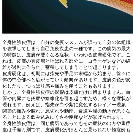
全身性強皮症は、自分の免疫システムが誤って自分の体組織
を攻撃してしまう自己免疫疾患の一種です。この病気の最大
の特徴は、皮膚が硬くなる症状、いわゆる皮膚硬化です。こ
れは、皮膚の真皮層と呼ばれる部分に、コラーゲンなどの線
維が過剰に作られ、蓄積してしまうことで起こります。
皮膚硬化は、
初期には指先や手足の末端から始まり、徐々に
体の中心部へと広がっていく
傾向があります。皮膚の色が変
化したり、つっぱり感や痛みを伴うこともあります。
しかし、全身性強皮症の影響は皮膚だけに留まりません。
血
管や内臓にも炎症や線維化を引き起こす
ため、様々な症状が
現れます。例えば、指先が白や紫に変色するレイノー現象、
関節の痛みや腫れ、息切れや動悸、食道や腸の動きが悪くな
ることによる飲み込みにくさや便秘などが挙げられます。
全身性強皮症は、同じ病気であってもその症状の出方や重症
度は千差万別です。皮膚硬化がほとんど見られない軽症例も