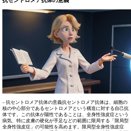
抗セントロメア抗体の意義
– 抗セントロメア抗体の意義抗セントロメア抗体は、細胞の
核の中心部分である
セントロメア
という構造に対する自己抗
体です。この抗体が陽性であることは、
全身性強皮症
という
病気、特に皮膚の硬化が手足などの範囲に限局する「限局型
全身性強皮症」の可能性を高めます。限局型全身性強皮症