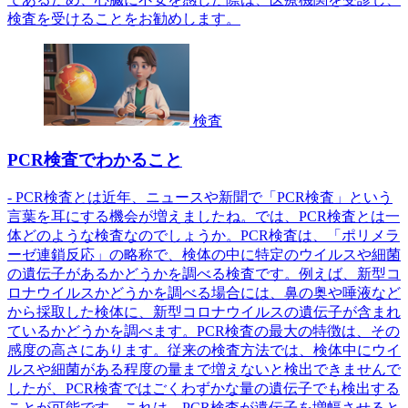
検査を受けることをお勧めします。
検査
PCR検査でわかること
- PCR検査とは近年、ニュースや新聞で「PCR検査」という
言葉を耳にする機会が増えましたね。では、PCR検査とは一
体どのような検査なのでしょうか。PCR検査は、「ポリメラ
ーゼ連鎖反応」の略称で、検体の中に特定のウイルスや細菌
の遺伝子があるかどうかを調べる検査です。例えば、新型コ
ロナウイルスかどうかを調べる場合には、鼻の奥や唾液など
から採取した検体に、新型コロナウイルスの遺伝子が含まれ
ているかどうかを調べます。PCR検査の最大の特徴は、その
感度の高さにあります。従来の検査方法では、検体中にウイ
ルスや細菌がある程度の量まで増えないと検出できませんで
したが、PCR検査ではごくわずかな量の遺伝子でも検出する
ことが可能です。これは、PCR検査が遺伝子を増幅させると