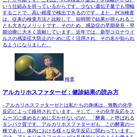
いう仕組みを持っているからです。少ない遺伝子量でも増幅
することで、高い精度で検出できるのです。また、PCR検査
は、従来の検査方法と比較して、短時間で結果が得られるこ
とも大きなメリットです。そのため、感染症の早期発見・早
期治療に大きく貢献しています。近年では、新型コロナウイ
ルスの感染拡大防止のために広く活用され、その名が知られ
るようになりました。
検査
アルカリホスファターゼ：健診結果の読み方
- アルカリホスファターゼとは私たちの身体は、無数の化学
反応によって維持されています。そして、その化学反応をス
ムーズに進めるために欠かせないのが、「酵素」と呼ばれる
タンパク質です。アルカリホスファターゼも、この酵素の一
種であり、体内における様々な化学反応に関わっています。