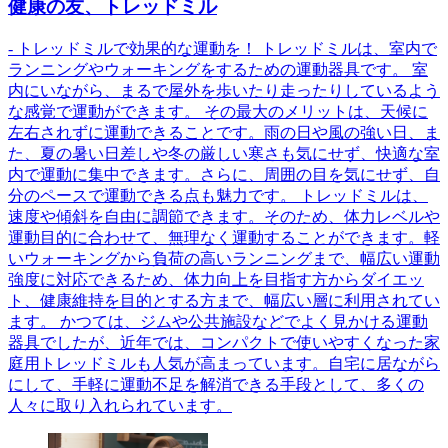
健康の友、トレッドミル
- トレッドミルで効果的な運動を！ トレッドミルは、室内で
ランニングやウォーキングをするための運動器具です。 室
内にいながら、まるで屋外を歩いたり走ったりしているよう
な感覚で運動ができます。 その最大のメリットは、天候に
左右されずに運動できることです。雨の日や風の強い日、ま
た、夏の暑い日差しや冬の厳しい寒さも気にせず、快適な室
内で運動に集中できます。さらに、周囲の目を気にせず、自
分のペースで運動できる点も魅力です。 トレッドミルは、
速度や傾斜を自由に調節できます。そのため、体力レベルや
運動目的に合わせて、無理なく運動することができます。軽
いウォーキングから負荷の高いランニングまで、幅広い運動
強度に対応できるため、体力向上を目指す方からダイエッ
ト、健康維持を目的とする方まで、幅広い層に利用されてい
ます。 かつては、ジムや公共施設などでよく見かける運動
器具でしたが、近年では、コンパクトで使いやすくなった家
庭用トレッドミルも人気が高まっています。自宅に居ながら
にして、手軽に運動不足を解消できる手段として、多くの
人々に取り入れられています。