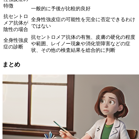
特徴
一般的に予後が比較的良好
抗セントロ
全身性強皮症の可能性を完全に否定できるわけ
メア抗体が
ではない
陰性の場合
抗セントロメア抗体の有無、皮膚の硬化の程度
全身性強皮
や範囲、レイノー現象や消化管障害などの症
症の診断
状、その他の検査結果を総合的に判断
まとめ