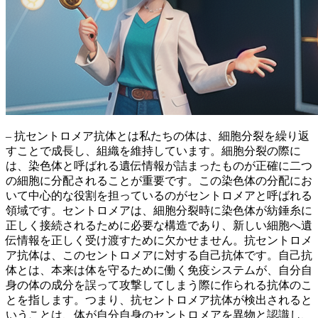
– 抗セントロメア抗体とは私たちの体は、細胞分裂を繰り返
すことで成長し、組織を維持しています。細胞分裂の際に
は、
染色体
と呼ばれる遺伝情報が詰まったものが正確に二つ
の細胞に分配されることが重要です。この染色体の分配にお
いて中心的な役割を担っているのが
セントロメア
と呼ばれる
領域です。セントロメアは、細胞分裂時に染色体が紡錘糸に
正しく接続されるために必要な構造であり、新しい細胞へ遺
伝情報を正しく受け渡すために欠かせません。
抗セントロメ
ア抗体
は、このセントロメアに対する自己抗体です。自己抗
体とは、本来は体を守るために働く免疫システムが、自分自
身の体の成分を誤って攻撃してしまう際に作られる抗体のこ
とを指します。つまり、抗セントロメア抗体が検出されると
いうことは、体が自分自身のセントロメアを異物と認識し、