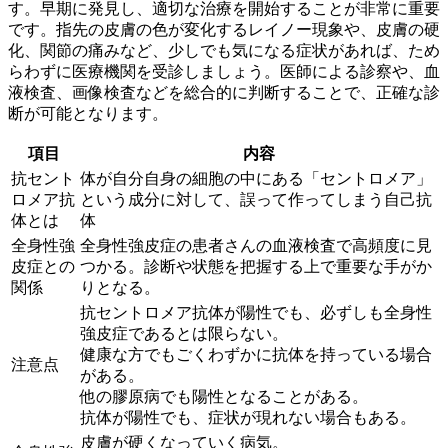
す。早期に発見し、適切な治療を開始することが非常に重要
です。指先の皮膚の色が変化するレイノー現象や、皮膚の硬
化、関節の痛みなど、少しでも気になる症状があれば、ため
らわずに医療機関を受診しましょう。医師による診察や、血
液検査、画像検査などを総合的に判断することで、正確な診
断が可能となります。
項目
内容
抗セント
体が自分自身の細胞の中にある「セントロメア」
ロメア抗
という成分に対して、誤って作ってしまう自己抗
体とは
体
全身性強
全身性強皮症の患者さんの血液検査で高頻度に見
皮症との
つかる。診断や状態を把握する上で重要な手がか
関係
りとなる。
抗セントロメア抗体が陽性でも、必ずしも全身性
強皮症であるとは限らない。
健康な方でもごくわずかに抗体を持っている場合
注意点
がある。
他の膠原病でも陽性となることがある。
抗体が陽性でも、症状が現れない場合もある。
皮膚が硬くなっていく病気。