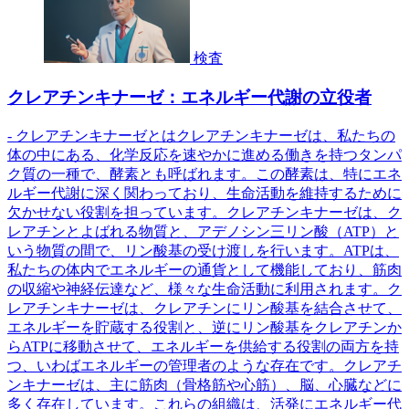
検査
クレアチンキナーゼ：エネルギー代謝の立役者
- クレアチンキナーゼとはクレアチンキナーゼは、私たちの
体の中にある、化学反応を速やかに進める働きを持つタンパ
ク質の一種で、酵素とも呼ばれます。この酵素は、特にエネ
ルギー代謝に深く関わっており、生命活動を維持するために
欠かせない役割を担っています。クレアチンキナーゼは、ク
レアチンとよばれる物質と、アデノシン三リン酸（ATP）と
いう物質の間で、リン酸基の受け渡しを行います。ATPは、
私たちの体内でエネルギーの通貨として機能しており、筋肉
の収縮や神経伝達など、様々な生命活動に利用されます。ク
レアチンキナーゼは、クレアチンにリン酸基を結合させて、
エネルギーを貯蔵する役割と、逆にリン酸基をクレアチンか
らATPに移動させて、エネルギーを供給する役割の両方を持
つ、いわばエネルギーの管理者のような存在です。クレアチ
ンキナーゼは、主に筋肉（骨格筋や心筋）、脳、心臓などに
多く存在しています。これらの組織は、活発にエネルギー代