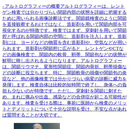
- アルトログラフィーの概要アルトログラフィーは、レント
ゲン検査では分かりづらい関節内部の状態を詳細に把握する
ために用いられる画像診断法です。関節鏡検査のように関節
を直接観察するわけではなく、造影剤を用いて関節内部を可
視化するのが特徴です。検査ではまず、穿刺針を用いて関節
腔と呼ばれる関節内部の空間に、造影剤を注入します。造影
剤には、ヨードなどの物質を含む造影剤や、空気などが用い
られます。造影剤が関節腔に広がると、レントゲンやCTな
どの画像検査で、関節内の軟骨、靭帯、関節包などの状態が
鮮明に映し出されるようになります。アルトログラフィー
は、関節リウマチ、変形性関節症、関節内骨折、靭帯損傷な
どの診断に役立ちます。特に、関節軟骨の損傷や関節包の炎
症など、他の画像検査では分かりづらい病変の診断に威力を
発揮します。検査自体は比較的短時間で終了し、身体への負
担も少ないのが特徴です。ただし、穿刺針を関節に刺すた
め、まれに痛みや出血、感染などの合併症が起こる可能性が
あります。検査を受ける際は、事前に医師から検査のメリッ
トとデメリットについて十分な説明を受け、不安な点があれ
ば質問することが大切です。