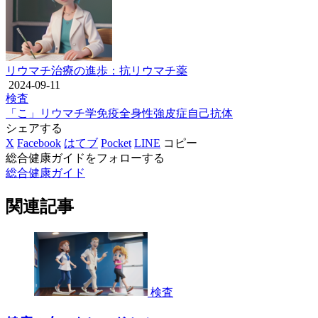
リウマチ治療の進歩：抗リウマチ薬
2024-09-11
検査
「こ」
リウマチ学
免疫
全身性強皮症
自己抗体
シェアする
X
Facebook
はてブ
Pocket
LINE
コピー
総合健康ガイドをフォローする
総合健康ガイド
関連記事
検査