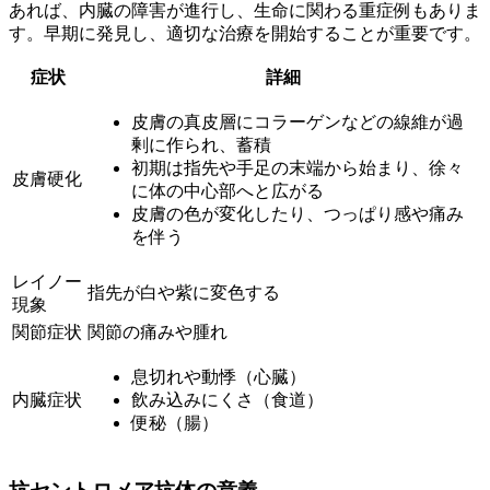
あれば、内臓の障害が進行し、生命に関わる重症例もありま
す。早期に発見し、適切な治療を開始することが重要です。
症状
詳細
皮膚の真皮層にコラーゲンなどの線維が過
剰に作られ、蓄積
初期は指先や手足の末端から始まり、徐々
皮膚硬化
に体の中心部へと広がる
皮膚の色が変化したり、つっぱり感や痛み
を伴う
レイノー
指先が白や紫に変色する
現象
関節症状
関節の痛みや腫れ
息切れや動悸（心臓）
内臓症状
飲み込みにくさ（食道）
便秘（腸）