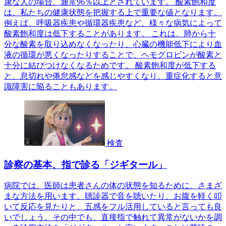
康な人の場合、通常96％以上とされています。 酸素飽和度
は、私たちの健康状態を把握する上で重要な値となります。
例えば、呼吸器疾患や循環器疾患など、様々な病気によって
酸素飽和度は低下することがあります。 これは、肺から十
分な酸素を取り込めなくなったり、心臓の機能低下により血
液の循環が悪くなったりすることで、ヘモグロビンが酸素と
十分に結びつけなくなるためです。 酸素飽和度が低下する
と、息切れや倦怠感などを感じやすくなり、重症化すると意
識障害に陥ることもあります。
検査
診察の基本、指で診る「ジギタール」
病院では、医師は患者さんの体の状態を知るために、さまざ
まな方法を用います。聴診器で音を聴いたり、お腹を軽く叩
いて反応を見たりと、五感をフル活用していると言っても良
いでしょう。その中でも、直接指で触れて異常がないかを調