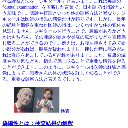
べる診察方法を「ジギタール」と言います。これは英語の
"digital examination" を省略した言葉で、日本語では指診とい
う意味です。聴診や打診といった他の診察方法と異なり、ジ
ギタールは医師の指先の感覚だけが頼りです。しかし、長年
の経験と鍛錬を重ねた医師の指は、ごくわずかな体の変化も
見逃しません。ジギタールを行うことで、腫瘍があるかどう
かはもちろん、その腫瘍の硬さや炎症の広がりなどを直接感
じ取ることができるのです。例えば、お腹を押さえてみて硬
い部分があれば、腫瘍が疑われますし、押した時に痛みがあ
れば炎症を起こしている可能性があります。また、皮膚の温
度や湿り気なども、指先で感じ取ることで重要な情報を得る
ことができます。このように、ジギタールは医師の経験と感
覚によって、患者さんの体の状態を詳しく知ることができ
る、重要な診察方法と言えるでしょう。
検査
偽陽性とは：検査結果の解釈