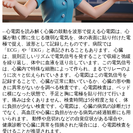
– 心電図を読み解く心臓の鼓動を波形で捉える心電図は、心
臓が動く際に生じる微弱な電気を、体の表面に貼り付けた電
極で捉え、波形として記録したものです。病院では
「ECG」や「EKG」と表記されることもあります。
心臓
は、規則正しいリズムで電気信号を発することで収縮と弛緩
を繰り返し、体中に血液を送り出しています。
この電気信号
は、心臓内で特殊な細胞によって作られ、まるでリレーのよ
うに次々と伝えられていきます。
心電図はこの電気信号を
記録することで、心臓が正常に動いているか、心臓の形や働
きに異常がないかを調べる検査です。
心電図検査は、ベッド
に横になった状態で、手足と胸に電極を貼り付けて行いま
す。痛みは全くありません。検査時間は5分程度と短く、体
に負担が少ない検査です。心電図は、心臓の病気の診断だけ
でなく、高血圧や心臓に負担がかかる病気の経過観察にも用
いられます。 動悸や息切れなどの自覚症状がある場合や、
健康診断で心臓に異常を指摘された場合には、心電図検査を
受けることが推奨されます。