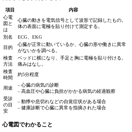
項目
内容
心電
心臓の動きを電気信号として波形で記録したもの。
図と
体の表面に電極を貼り付けて測定する。
は
別名
ECG、EKG
心臓が正常に動いているか、心臓の形や働きに異常
目的
がないかを調べる。
検査
ベッドに横になり、手足と胸に電極を貼り付ける。
方法
痛みはなし。
検査
約5分程度
時間
– 心臓の病気の診断
用途
– 高血圧や心臓に負担がかかる病気の経過観察
受診
– 動悸や息切れなどの自覚症状がある場合
の目
– 健康診断で心臓に異常を指摘された場合
安
心電図でわかること