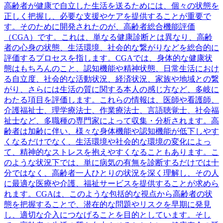
高齢者が健康で自立した生活を送るためには、個々の状態を
正しく把握し、必要な支援やケアを提供することが重要で
す。そのために開発されたのが、高齢者総合機能評価
（CGA）です。これは、単なる健康診断とは異なり、高齢
者の心身の状態、生活環境、社会的な繋がりなどを総合的に
評価するプロセスを指します。CGAでは、身体的な健康状
態はもちろんのこと、認知機能や精神状態、日常生活におけ
る自立度、社会的な活動状況、経済状況、家族や地域との繋
がり、さらには生活の質に関する本人の感じ方など、多岐に
わたる項目を評価します。これらの情報は、医師や看護師、
介護福祉士、理学療法士、作業療法士、言語聴覚士、社会福
祉士など、多職種の専門家によって収集・分析されます。高
齢者は加齢に伴い、様々な身体機能や認知機能が低下しやす
くなるだけでなく、生活環境や社会的な環境の変化によっ
て、精神的なストレスを抱えやすくなることもあります。こ
のような状況下では、単に病気の有無を診断するだけでは十
分ではなく、高齢者一人ひとりの状況を深く理解し、その人
に最適な医療や介護、福祉サービスを提供することが求めら
れます。CGAは、このような包括的な視点から高齢者の状
態を把握することで、潜在的な問題やリスクを早期に発見
し、適切な介入につなげることを目的としています。そし