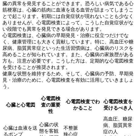
臓の異常を発見することができます。恐ろしい病気である心
筋梗塞は、心臓の筋肉に血液を送る血管が詰まってしまうこ
とで起こります。初期には自覚症状が現れないことも少なく
ありませんが、心電図検査によって、こうした
自覚症状がな
い段階でも異常を発見できる
場合があります。
心電図検査は、心臓病の早期発見・治療に役立つだけでな
く、健康管理にも大きく貢献しています。特に、高血圧や糖
尿病、脂質異常症といった生活習慣病は、心臓病のリスクを
高めることが知られています。また、心臓病の家族歴がある
方も、注意が必要です。こうした方は、
定期的な心電図検査
を受けることが推奨
されます。
健康な状態を維持するため、そして、心臓病の予防、早期発
見・治療のために、心電図検査を有効に活用していきましょ
う。
心電図検
心電図検査でわ
心電図検査を
心臓と心電図
査の重要
かること
受けるべき人
性
高血圧、糖尿
心臓の状
病、脂質異常
心臓は血液を送
不整脈
態を客観
症の人
るポンプ
狭心症