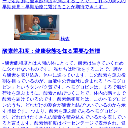
ーで定期的に酸素飽和度を測定することで、これらの病気の
早期発見・早期治療に繋げることが期待できます。
検査
酸素飽和度：健康状態を知る重要な指標
- 酸素飽和度とは人間の体にとって、酸素は生きていくため
に欠かせないものです。 私たちは呼吸をすることで、肺か
ら酸素を取り込み、体中に送っています。この酸素を運ぶ役
割を担っているのが、血液中の赤血球に含まれる「ヘモグロ
ビン」というタンパク質です。ヘモグロビンは、まるで船が
荷物を運ぶように、酸素と結びつくことで、体内の隅々まで
酸素を届けているのです。酸素飽和度とは、このヘモグロビ
ンのうち、どれだけの割合が酸素と結びついているのかを示
す指標です。 つまり、酸素を運ぶ船であるヘモグロビン
が、どれだけたくさんの酸素を積み込んでいるかを表してい
ると言えます。酸素飽和度はパーセンテージで表示され、健