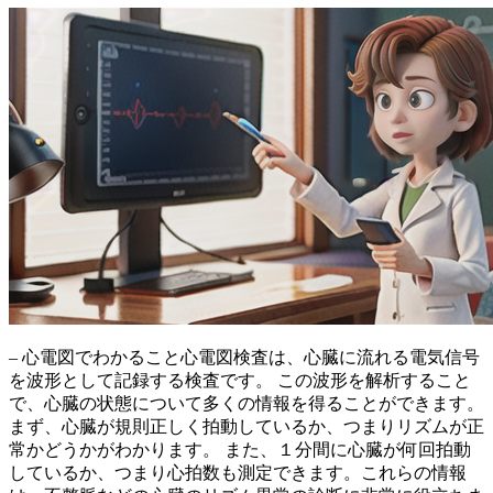
– 心電図でわかること
心電図検査は、心臓に流れる電気信号
を波形として記録する検査
です。 この波形を解析すること
で、心臓の状態について多くの情報を得ることができます。
まず、
心臓が規則正しく拍動しているか、つまりリズムが正
常かどうかがわかります
。 また、
１分間に心臓が何回拍動
しているか、つまり心拍数も測定できます
。これらの情報