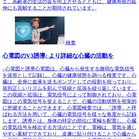
て、高齢者の生活の質を向上させるとともに、健康寿命の延
伸にも貢献することが期待されています。
検査
心電図のV3誘導: より詳細な心臓の活動を
- 心電図と誘導心電図は、心臓から発生する微弱な電気信号
を波形として記録し、心臓の健康状態を調べる検査です。心
臓は、全身に血液を送るポンプとしての役割を担っており、
規則正しいリズムを刻んで収縮と拡張を繰り返しています。
この収縮と拡張は、電気信号によって制御されており、心電
図はこの電気信号を捉えることで、心臓の活動状態を視覚的
に把握することができます。心電図検査では、「誘導」と呼
ばれる方法を用いて、心臓の電気信号を様々な角度から記録
します。誘導とは、身体の特定の部位に電極を配置し、心臓
の電気信号を検出する方法のことです。電極は、電気を通し
やすい素材でできており、皮膚に貼り付けることで心臓から