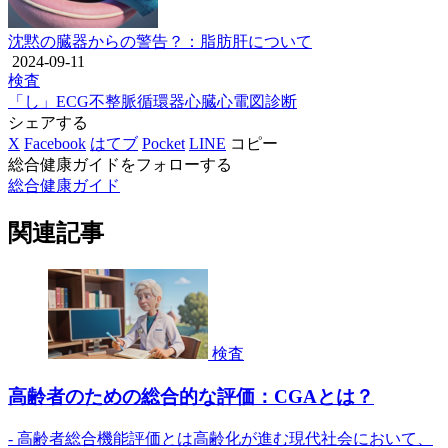
沈黙の臓器からの警告？：脂肪肝について
2024-09-11
検査
「し」
ECG
不整脈
循環器
心臓
心電図
診断
シェアする
X
Facebook
はてブ
Pocket
LINE
コピー
総合健康ガイドをフォローする
総合健康ガイド
関連記事
検査
高齢者のための総合的な評価：CGAとは？
- 高齢者総合機能評価とは高齢化が進む現代社会において、