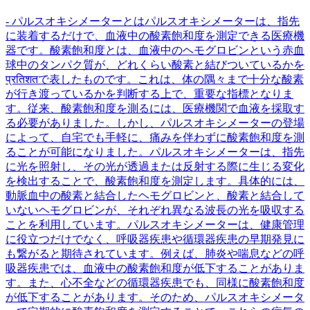
- パルスオキシメーターとはパルスオキシメーターは、指先
に装着するだけで、血液中の酸素飽和度を測定できる医療機
器です。酸素飽和度とは、血液中のヘモグロビンという赤血
球中のタンパク質が、どれくらい酸素と結びついているかを
प्रतिशतで表したものです。これは、体の隅々まで十分な酸素
が行き渡っているかを判断する上で、重要な指標となりま
す。従来、酸素飽和度を測るには、医療機関で血液を採取す
る必要がありました。しかし、パルスオキシメーターの登場
によって、自宅でも手軽に、痛みを伴わずに酸素飽和度を測
ることが可能になりました。パルスオキシメーターは、指先
に光を照射し、その光が透過または反射する際に生じる変化
を検出することで、酸素飽和度を測定します。具体的には、
動脈血中の酸素と結合したヘモグロビンと、酸素と結合して
いないヘモグロビンが、それぞれ異なる波長の光を吸収する
ことを利用しています。パルスオキシメーターは、健康管理
に役立つだけでなく、呼吸器疾患や循環器疾患の早期発見に
も繋がると期待されています。例えば、肺炎や喘息などの呼
吸器疾患では、血液中の酸素飽和度が低下することがありま
す。また、心不全などの循環器疾患でも、同様に酸素飽和度
が低下することがあります。そのため、パルスオキシメータ