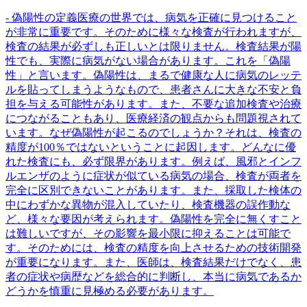
- 偽陽性の定義医療の世界では、病気を正確に見つけること
が非常に重要です。そのために様々な検査が行われますが、
検査の結果が必ずしも正しいとは限りません。検査結果が陽
性でも、実際に病気がない場合があります。これを「偽陽
性」と言います。偽陽性は、まるで健康な人に病気のレッテ
ルを貼ってしまうようなもので、患者さんに大きな不安と負
担を与える可能性があります。また、不要な追加検査や治療
につながることもあり、医療経済の観点からも問題視されて
います。なぜ偽陽性が起こるのでしょうか？それは、検査の
精度が100％ではないということに起因します。どんなに優
れた検査にも、必ず限界があります。例えば、風邪とインフ
ルエンザのように症状が似ている病気の場合、検査が両者を
完全に区別できないことがあります。また、採取した検体の
中にわずかな異物が混入していたり、検査機器の誤作動な
ど、様々な要因が考えられます。偽陽性を完全に無くすこと
は難しいですが、その影響を最小限に抑えることは可能で
す。そのためには、検査の精度を向上させるための技術開発
が重要になります。また、医師は、検査結果だけでなく、患
者の症状や病歴などを総合的に判断し、本当に病気であるか
どうかを慎重に見極める必要があります。