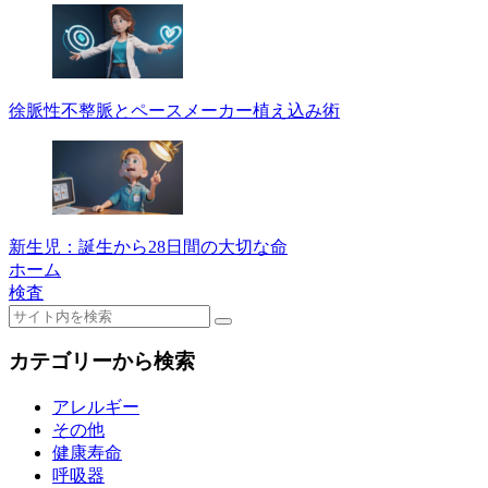
徐脈性不整脈とペースメーカー植え込み術
新生児：誕生から28日間の大切な命
ホーム
検査
カテゴリーから検索
アレルギー
その他
健康寿命
呼吸器