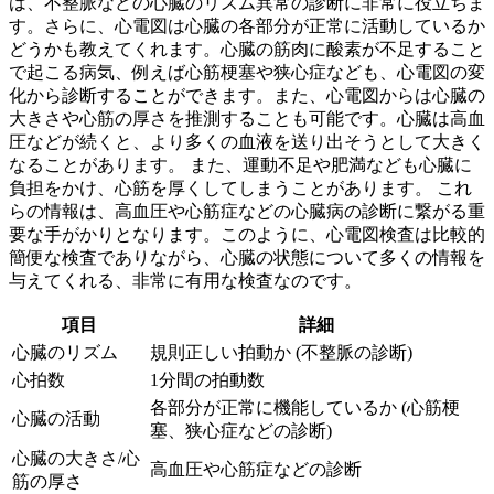
は、不整脈などの心臓のリズム異常の診断に非常に役立ちま
す。さらに、
心電図は心臓の各部分が正常に活動しているか
どうかも教えてくれます
。心臓の筋肉に酸素が不足すること
で起こる病気、例えば心筋梗塞や狭心症なども、心電図の変
化から診断することができます。また、
心電図からは心臓の
大きさや心筋の厚さを推測することも可能です
。心臓は高血
圧などが続くと、より多くの血液を送り出そうとして大きく
なることがあります。 また、運動不足や肥満なども心臓に
負担をかけ、心筋を厚くしてしまうことがあります。 これ
らの情報は、高血圧や心筋症などの心臓病の診断に繋がる重
要な手がかりとなります。このように、心電図検査は比較的
簡便な検査でありながら、心臓の状態について多くの情報を
与えてくれる、非常に有用な検査なのです。
項目
詳細
心臓のリズム
規則正しい拍動か (不整脈の診断)
心拍数
1分間の拍動数
各部分が正常に機能しているか (心筋梗
心臓の活動
塞、狭心症などの診断)
心臓の大きさ/心
高血圧や心筋症などの診断
筋の厚さ