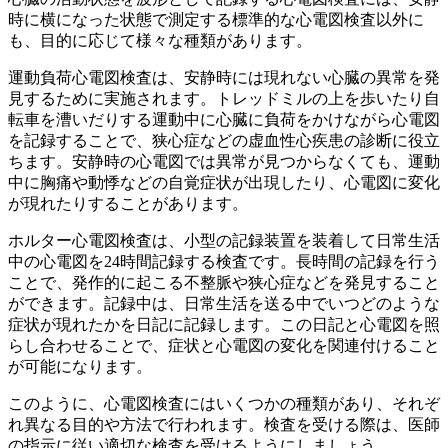
時に横になった状態で測定する標準的な心電図検査以外に
も、目的に応じて様々な種類があります。
運動負荷心電図検査は、安静時には現れない心臓の異常を発
見するために実施されます。トレッドミルの上を歩いたり自
転車を漕いだりする運動中に心臓に負荷をかけながら心電図
を記録することで、狭心症などの虚血性心疾患の診断に役立
ちます。安静時の心電図では異常が見つからなくても、運動
中に胸痛や動悸などの自覚症状が出現したり、心電図に変化
が現れたりすることがあります。
ホルター心電図検査は、小型の記録装置を装着して日常生活
中の心電図を24時間記録する検査です。長時間の記録を行う
ことで、
発作的に起こる不整脈や狭心症などを発見すること
ができます。
記録中は、日常生活を送る中でいつどのような
症状が現れたかを日記に記録します。この日記と心電図を照
らし合わせることで、症状と心電図の変化を関連付けること
が可能になります。
このように、心電図検査にはいくつかの種類があり、それぞ
れ異なる目的や方法で行われます。検査を受ける際は、医師
の指示に従い適切な検査を受けるようにしましょう。