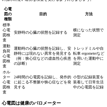
心電
図の
目的
方法
種類
標準
心電
横になった状態で
安静時の心臓の状態を記録する
図検
測定
査
運動
運動時の心臓の状態を記録し、安
トレッドミルや自
負荷
静時には現れない異常を発見する
転車 ergometerなど
心電
（例：狭心症などの虚血性心疾患
を用いた運動中に
図検
の診断）
測定
査
ホル
ター
24時間の心電図を記録し、発作的
小型の記録装置を
心電
に起こる不整脈や狭心症などを発
装着して日常生活
図検
見する
中の心電図を記録
査
心電図は健康のバロメーター