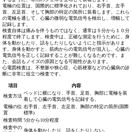
電極の位置は、国際的に標準化されており、右手首、左手
首、左足首、そして胸部の特定の箇所に装着します。
これら
の電極を通して、心臓の微弱な電気信号を検出し、増幅して
記録します。
検査自体は痛みを伴うものではなく、通常は５分から１０分
程度で終了します。検査中は、
正確な測定を行うために、身
体を動かしたり、話をしたりしないように
と指示がありま
す。身体を動かすと、筋肉からの電気信号が混入し、心臓の
電気信号を正しく記録することが難しくなるためです。ま
た、会話もノイズの原因となる可能性があります。
心電図検査は、不整脈や狭心症、心筋梗塞などの心臓病の診
断に非常に役立つ検査です。
項目
内容
ベッドに横になり、手首、足首、胸部に電極を装
検査方法
着して心臓の電気信号を記録する。
電極の位
右手首、左手首、左足首、胸部の特定の箇所(国際
置
標準)
検査時間
5分から10分程度
検査中の
身体を動かしたり、話をしたりしない。