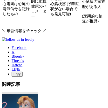
的に把握
心臓病の家族
心電図は心臓の
心筋梗塞 (初期症
健康のバ
歴がある人
電気信号を記録
状がない場合で
ロメータ
したもの
も発見可能)
(定期的な検
ー
査が推奨)
＼ 最新情報をチェック ／
Facebook
X
Bluesky
Threads
Hatena
LINE
Copy
関連記事