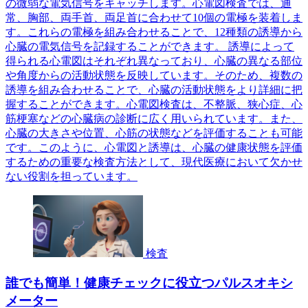
の微弱な電気信号をキャッチします。心電図検査では、通
常、胸部、両手首、両足首に合わせて10個の電極を装着しま
す。これらの電極を組み合わせることで、12種類の誘導から
心臓の電気信号を記録することができます。 誘導によって
得られる心電図はそれぞれ異なっており、心臓の異なる部位
や角度からの活動状態を反映しています。そのため、複数の
誘導を組み合わせることで、心臓の活動状態をより詳細に把
握することができます。心電図検査は、不整脈、狭心症、心
筋梗塞などの心臓病の診断に広く用いられています。また、
心臓の大きさや位置、心筋の状態などを評価することも可能
です。このように、心電図と誘導は、心臓の健康状態を評価
するための重要な検査方法として、現代医療において欠かせ
ない役割を担っています。
検査
誰でも簡単！健康チェックに役立つパルスオキシ
メーター