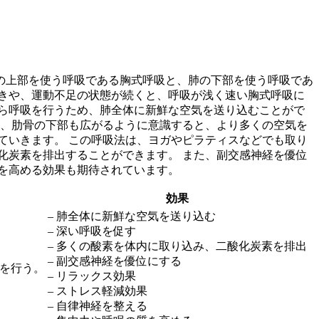
の上部を使う呼吸である胸式呼吸と、肺の下部を使う呼吸であ
きや、運動不足の状態が続くと、呼吸が浅く速い胸式呼吸に
ら呼吸を行う
ため、肺全体に新鮮な空気を送り込むことがで
時、肋骨の下部も広がるように意識すると、より多くの空気を
せていきます。
この呼吸法は、ヨガやピラティスなどでも取り
化炭素を排出することができます。 また、副交感神経を優位
を高める効果も期待されています。
効果
– 肺全体に新鮮な空気を送り込む
– 深い呼吸を促す
– 多くの酸素を体内に取り込み、二酸化炭素を排出
– 副交感神経を優位にする
を行う。
– リラックス効果
– ストレス軽減効果
– 自律神経を整える