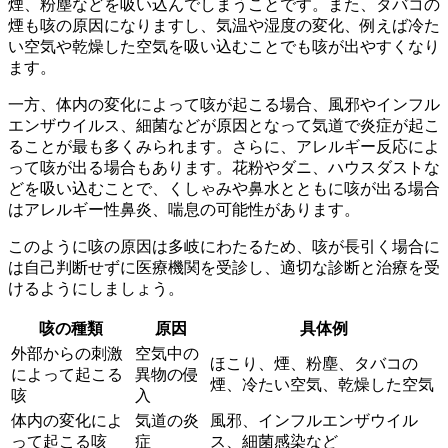
煙、粉塵などを吸い込んでしまうことです。また、タバコの
煙も咳の原因になりますし、気温や湿度の変化、例えば冷た
い空気や乾燥した空気を吸い込むことでも咳が出やすくなり
ます。
一方、体内の変化によって咳が起こる場合、風邪やインフル
エンザウイルス、細菌などが原因となって気道で炎症が起こ
ることが最も多くみられます。さらに、アレルギー反応によ
って咳が出る場合もあります。花粉やダニ、ハウスダストな
どを吸い込むことで、くしゃみや鼻水とともに咳が出る場合
はアレルギー性鼻炎、喘息の可能性があります。
このように咳の原因は多岐にわたるため、
咳が長引く場合に
は自己判断せずに医療機関を受診
し、適切な診断と治療を受
けるようにしましょう。
咳の種類
原因
具体例
外部からの刺激
空気中の
ほこり、煙、粉塵、タバコの
によって起こる
異物の侵
煙、冷たい空気、乾燥した空気
咳
入
体内の変化によ
気道の炎
風邪、インフルエンザウイル
って起こる咳
症
ス、細菌感染など