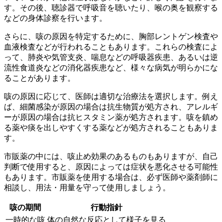
す。その後、聴診器で呼吸音を聴いたり、喉の奥を観察する
などの身体診察を行います。
さらに、咳の原因を特定するために、胸部レントゲン検査や
血液検査などが行われることもあります。これらの検査によ
って、肺炎や気管支炎、喘息などの呼吸器疾患、あるいは逆
流性食道炎などの消化器疾患など、様々な病気が明らかにな
ることがあります。
咳の原因に応じて、医師は適切な治療法を選択します。例え
ば、細菌感染が原因の場合は抗生物質が処方され、アレルギ
ーが原因の場合は抗ヒスタミン薬が処方されます。咳を鎮め
る薬や痰を出しやすくする薬などが処方されることもありま
す。
市販薬の中には、咳止め効果のあるものもありますが、
自己
判断で使用すると、原因によっては症状を悪化させる可能性
もあります。市販薬を使用する場合は、必ず医師や薬剤師に
相談し、用法・用量を守って使用しましょう。
咳の期間
行動指針
一時的な咳
体の自然な反応として様子を見る