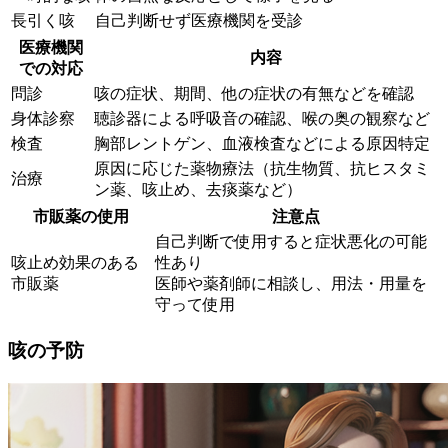
長引く咳
自己判断せず医療機関を受診
医療機関
内容
での対応
問診
咳の症状、期間、他の症状の有無などを確認
身体診察
聴診器による呼吸音の確認、喉の奥の観察など
検査
胸部レントゲン、血液検査などによる原因特定
原因に応じた薬物療法（抗生物質、抗ヒスタミ
治療
ン薬、咳止め、去痰薬など）
市販薬の使用
注意点
自己判断で使用すると症状悪化の可能
咳止め効果のある
性あり
市販薬
医師や薬剤師に相談し、用法・用量を
守って使用
咳の予防