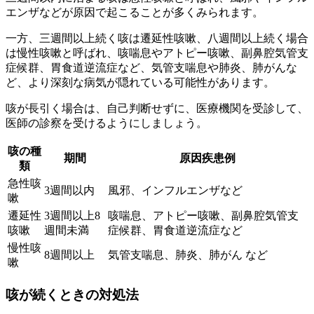
エンザなどが原因で起こることが多くみられます。
一方、
三週間以上続く咳は遷延性咳嗽
、
八週間以上続く場合
は慢性咳嗽
と呼ばれ、咳喘息やアトピー咳嗽、副鼻腔気管支
症候群、胃食道逆流症など、気管支喘息や肺炎、肺がんな
ど、より深刻な病気が隠れている可能性があります。
咳が長引く場合は、自己判断せずに、医療機関を受診して、
医師の診察を受けるようにしましょう。
咳の種
期間
原因疾患例
類
急性咳
3週間以内
風邪、インフルエンザなど
嗽
遷延性
3週間以上8
咳喘息、アトピー咳嗽、副鼻腔気管支
咳嗽
週間未満
症候群、胃食道逆流症など
慢性咳
8週間以上
気管支喘息、肺炎、肺がん など
嗽
咳が続くときの対処法