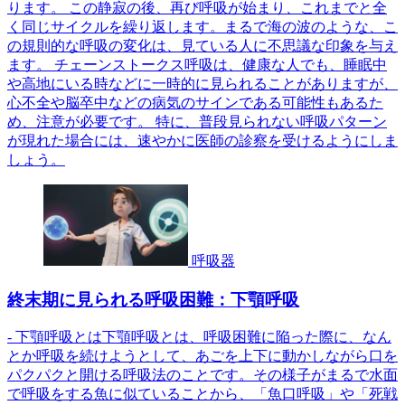
ります。 この静寂の後、再び呼吸が始まり、これまでと全
く同じサイクルを繰り返します。まるで海の波のような、こ
の規則的な呼吸の変化は、見ている人に不思議な印象を与え
ます。 チェーンストークス呼吸は、健康な人でも、睡眠中
や高地にいる時などに一時的に見られることがありますが、
心不全や脳卒中などの病気のサインである可能性もあるた
め、注意が必要です。 特に、普段見られない呼吸パターン
が現れた場合には、速やかに医師の診察を受けるようにしま
しょう。
呼吸器
終末期に見られる呼吸困難：下顎呼吸
- 下顎呼吸とは下顎呼吸とは、呼吸困難に陥った際に、なん
とか呼吸を続けようとして、あごを上下に動かしながら口を
パクパクと開ける呼吸法のことです。その様子がまるで水面
で呼吸をする魚に似ていることから、「魚口呼吸」や「死戦