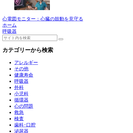
心電図モニター：心臓の鼓動を見守る
ホーム
呼吸器
カテゴリーから検索
アレルギー
その他
健康寿命
呼吸器
外科
小児科
循環器
心の問題
救急
検査
歯科･口腔
泌尿器