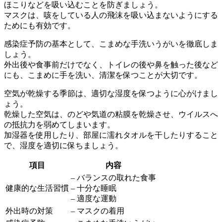
ほこりなどを吸い込むことを防ぎましょう。
マスクは、咳をしている人の飛沫を吸い込まないようにする
ためにも有効です。
感染症予防の基本として、こまめな手洗いうがいを徹底しま
しょう。
外出後や食事前だけでなく、トイレの後や鼻を触った後など
にも、こまめに手を洗い、清潔を保つことが大切です。
空気が乾燥する季節は、
適切な湿度を保つ
ように心がけまし
ょう。
乾燥した空気は、のどや気道の粘膜を乾燥させ、ウイルスへ
の抵抗力を弱めてしまいます。
加湿器を使用したり、部屋に濡れタオルを干したりすること
で、湿度を適切に保ちましょう。
項目
内容
– バランスの取れた食事
健康的な生活習慣
– 十分な睡眠
– 適度な運動
外出時の対策
– マスクの着用