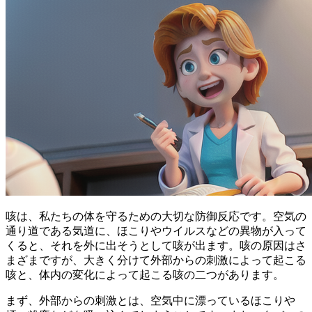
咳は、
私たちの体を守るための大切な防御反応
です。空気の
通り道である気道に、ほこりやウイルスなどの異物が入って
くると、それを外に出そうとして咳が出ます。咳の原因はさ
まざまですが、大きく分けて
外部からの刺激によって起こる
咳
と、
体内の変化によって起こる咳
の二つがあります。
まず、外部からの刺激とは、空気中に漂っているほこりや