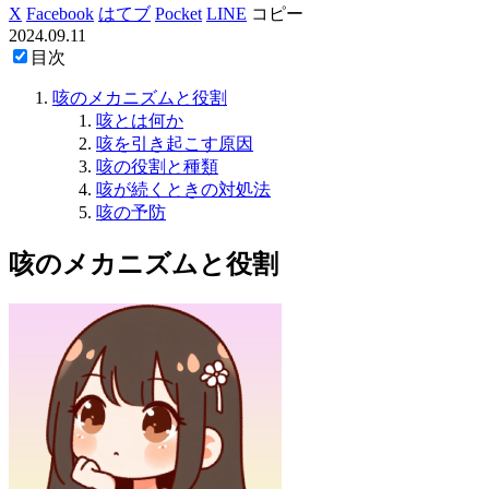
X
Facebook
はてブ
Pocket
LINE
コピー
2024.09.11
目次
咳のメカニズムと役割
咳とは何か
咳を引き起こす原因
咳の役割と種類
咳が続くときの対処法
咳の予防
咳のメカニズムと役割