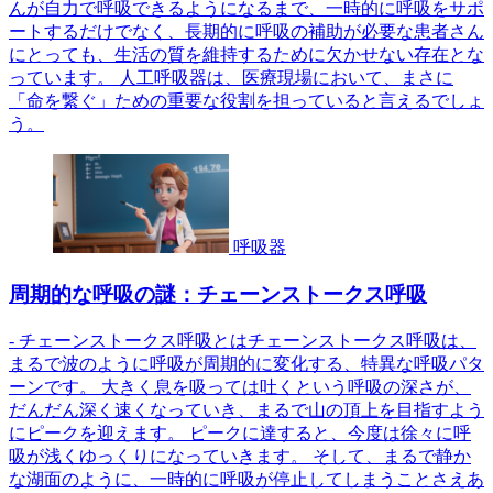
んが自力で呼吸できるようになるまで、一時的に呼吸をサポ
ートするだけでなく、長期的に呼吸の補助が必要な患者さん
にとっても、生活の質を維持するために欠かせない存在とな
っています。 人工呼吸器は、医療現場において、まさに
「命を繋ぐ」ための重要な役割を担っていると言えるでしょ
う。
呼吸器
周期的な呼吸の謎：チェーンストークス呼吸
- チェーンストークス呼吸とはチェーンストークス呼吸は、
まるで波のように呼吸が周期的に変化する、特異な呼吸パタ
ーンです。 大きく息を吸っては吐くという呼吸の深さが、
だんだん深く速くなっていき、まるで山の頂上を目指すよう
にピークを迎えます。 ピークに達すると、今度は徐々に呼
吸が浅くゆっくりになっていきます。 そして、まるで静か
な湖面のように、一時的に呼吸が停止してしまうことさえあ