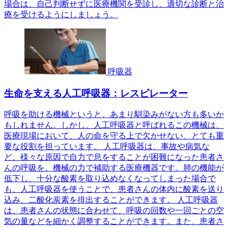
場合は、自己判断せずに医療機関を受診し、適切な診断と治
療を受けるようにしましょう。
呼吸器
生命を支える人工呼吸器：レスピレーター
呼吸を助ける機械というと、あまり馴染みがない方も多いか
もしれません。しかし、人工呼吸器と呼ばれるこの機械は、
医療現場において、人の命を守る上で欠かせない、とても重
要な役割を担っています。 人工呼吸器は、事故や病気な
ど、様々な原因で自力で息をすることが困難になった患者さ
んの呼吸を、機械の力で補助する医療機器です。肺の機能が
低下し、十分な酸素を取り込めなくなってしまった場合で
も、人工呼吸器を使うことで、患者さんの体内に酸素を送り
込み、二酸化炭素を排出することができます。 人工呼吸器
は、患者さんの状態に合わせて、呼吸の回数や一回ごとの空
気の量などを細かく調整することができます。また、患者さ