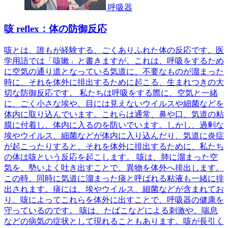
呼吸器
咳 reflex：体の防御反応
咳とは、誰もが経験する、ごくありふれた体の反応です。医
学用語では「咳嗽」と書きますが、これは、呼吸をするため
に空気の通り道となっている気道に、不要なものが溜まった
時に、それを体外に排出するために起こる、生まれつきの大
切な防御反応です。 私たちは呼吸をする際に、空気と一緒
に、ごく小さな埃や、目には見えないウイルスや細菌などを
体内に取り込んでいます。これらは通常、鼻や口、気道の粘
膜に付着し、体内に入るのを防いでいます。しかし、過剰な
埃やウイルス、細菌などが体内に入り込んだり、気道に炎症
が起こったりすると、それを体外に排出するために、私たち
の体は咳という反応を起こします。 咳は、肺に溜まった空
気を、勢いよく吐き出すことで、異物を体外へ排出します。
この時、同時に気道に溜まった痰と呼ばれる粘液も一緒に排
出されます。痰には、埃やウイルス、細菌などが含まれてお
り、咳によってこれらを体外に出すことで、呼吸器の健康を
守っているのです。 咳は、たばこなどによる刺激や、喘息
などの病気の症状として現れることもあります。咳が長引く