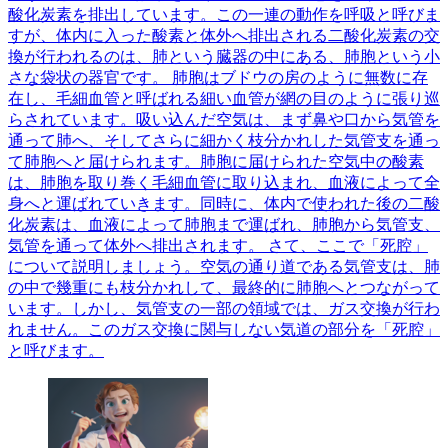
酸化炭素を排出しています。この一連の動作を呼吸と呼びま
すが、体内に入った酸素と体外へ排出される二酸化炭素の交
換が行われるのは、肺という臓器の中にある、肺胞という小
さな袋状の器官です。 肺胞はブドウの房のように無数に存
在し、毛細血管と呼ばれる細い血管が網の目のように張り巡
らされています。吸い込んだ空気は、まず鼻や口から気管を
通って肺へ、そしてさらに細かく枝分かれした気管支を通っ
て肺胞へと届けられます。肺胞に届けられた空気中の酸素
は、肺胞を取り巻く毛細血管に取り込まれ、血液によって全
身へと運ばれていきます。同時に、体内で使われた後の二酸
化炭素は、血液によって肺胞まで運ばれ、肺胞から気管支、
気管を通って体外へ排出されます。 さて、ここで「死腔」
について説明しましょう。空気の通り道である気管支は、肺
の中で幾重にも枝分かれして、最終的に肺胞へとつながって
います。しかし、気管支の一部の領域では、ガス交換が行わ
れません。このガス交換に関与しない気道の部分を「死腔」
と呼びます。