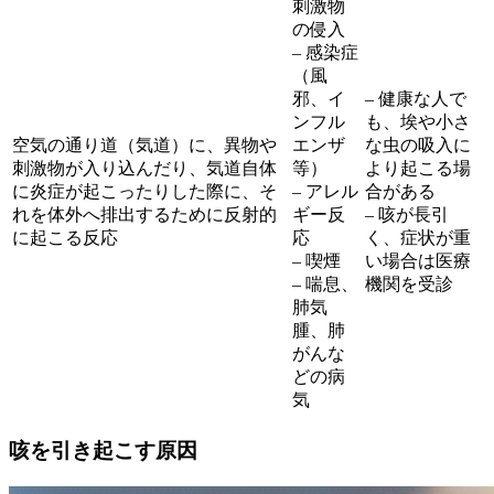
刺激物
の侵入
– 感染症
（風
邪、イ
– 健康な人で
ンフル
も、埃や小さ
空気の通り道（気道）に、異物や
エンザ
な虫の吸入に
刺激物が入り込んだり、気道自体
等）
より起こる場
に炎症が起こったりした際に、そ
– アレル
合がある
れを体外へ排出するために反射的
ギー反
– 咳が長引
に起こる反応
応
く、症状が重
– 喫煙
い場合は医療
– 喘息、
機関を受診
肺気
腫、肺
がんな
どの病
気
咳を引き起こす原因