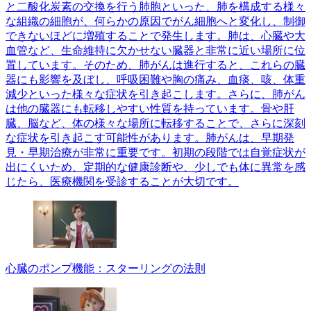
と二酸化炭素の交換を行う肺胞といった、肺を構成する様々
な組織の細胞が、何らかの原因でがん細胞へと変化し、制御
できないほどに増殖することで発生します。肺は、心臓や大
血管など、生命維持に欠かせない臓器と非常に近い場所に位
置しています。そのため、肺がんは進行すると、これらの臓
器にも影響を及ぼし、呼吸困難や胸の痛み、血痰、咳、体重
減少といった様々な症状を引き起こします。さらに、肺がん
は他の臓器にも転移しやすい性質を持っています。骨や肝
臓、脳など、体の様々な場所に転移することで、さらに深刻
な症状を引き起こす可能性があります。肺がんは、早期発
見・早期治療が非常に重要です。初期の段階では自覚症状が
出にくいため、定期的な健康診断や、少しでも体に異常を感
じたら、医療機関を受診することが大切です。
心臓のポンプ機能：スターリングの法則