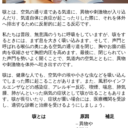
咳とは、
空気の通り道である気道に、異物や刺激物が入り込
んだり、気道自体に炎症が起こったりした際に、それを体外
へ排出するために反射的に起こる反応
です。
私たちは普段、無意識のうちに呼吸をしていますが、咳をす
るときには、まず息を大きく吸い込みます。そして、声門と
呼ばれる喉仏の奥にある空気の通り道を閉じ、胸やお腹の筋
肉を収縮させて胸腔内圧を高めます。最後に、閉じられてい
た声門を勢いよく開くことで、
気道内の空気とともに、異物
や刺激物を体外へ吐き出す
のです。
咳は、
健康な人でも、空気中の埃や小さな虫などを吸い込ん
でしまった際に起こる
ことがあります。また、風邪やインフ
ルエンザなどの感染症、アレルギー反応、喫煙、喘息、肺気
腫、肺がんといった病気の症状として咳が出ることもありま
す。咳が長引いたり、症状が重い場合には、医療機関を受診
し、適切な診断と治療を受けるようにしましょう。
咳とは
原因
補足
– 異物や