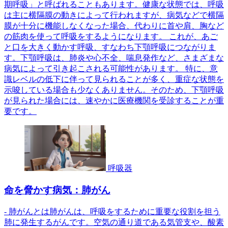
期呼吸」と呼ばれることもあります。健康な状態では、呼吸
は主に横隔膜の動きによって行われますが、病気などで横隔
膜が十分に機能しなくなった場合、代わりに首や肩、胸など
の筋肉を使って呼吸をするようになります。 これが、あご
と口を大きく動かす呼吸、すなわち下顎呼吸につながりま
す。下顎呼吸は、肺炎や心不全、喘息発作など、さまざまな
病気によって引き起こされる可能性があります。 特に、意
識レベルの低下に伴って見られることが多く、重症な状態を
示唆している場合も少なくありません。そのため、下顎呼吸
が見られた場合には、速やかに医療機関を受診することが重
要です。
呼吸器
命を脅かす病気：肺がん
- 肺がんとは肺がんは、呼吸をするために重要な役割を担う
肺に発生するがんです。空気の通り道である気管支や、酸素