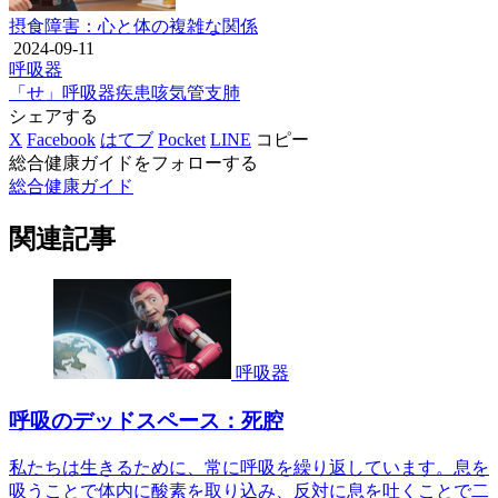
摂食障害：心と体の複雑な関係
2024-09-11
呼吸器
「せ」
呼吸器疾患
咳
気管支
肺
シェアする
X
Facebook
はてブ
Pocket
LINE
コピー
総合健康ガイドをフォローする
総合健康ガイド
関連記事
呼吸器
呼吸のデッドスペース：死腔
私たちは生きるために、常に呼吸を繰り返しています。息を
吸うことで体内に酸素を取り込み、反対に息を吐くことで二