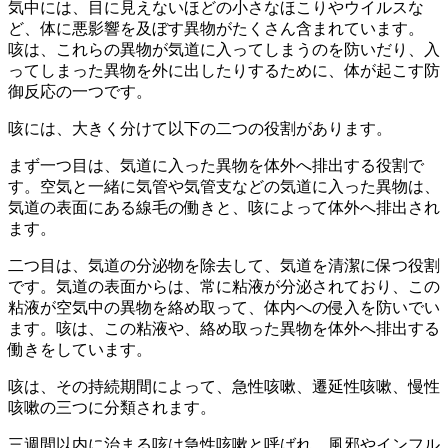
気中には、目に見えないほどの小さなほこりやウイルスな
ど、体に悪影響を及ぼす異物がたくさん含まれています。
咳は、これらの異物が気道に入ってしまうのを防いだり、入
ってしまった異物を外に出したりするために、体が起こす防
御反応の一つ
です。
咳には、大きく分けて以下の二つの役割があります。
まず一つ目は、
気道に入った異物を体外へ排出する役割
で
す。空気と一緒に気管や気管支などの気道に入った異物は、
気道の表面にある線毛の働きと、咳によって体外へ排出され
ます。
二つ目は、
気道の分泌物を除去して、気道を清潔に保つ役割
です。気道の表面からは、常に粘液が分泌されており、この
粘液が空気中の異物を絡め取って、体内への侵入を防いでい
ます。咳は、この粘液や、絡め取った異物を体外へ排出する
働きをしています。
咳は、その持続期間によって、急性咳嗽、遷延性咳嗽、慢性
咳嗽の三つに分類されます。
三週間以内に治まる咳は急性咳嗽
と呼ばれ、風邪やインフル