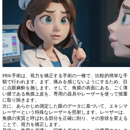
PRK手術は、視力を矯正する手術の一種で、比較的簡単な手
順で行われます。まず、
痛みを感じないようにするため、目
に点眼麻酔
を施します。そして、角膜の表面にある、ごく薄
い膜である角膜上皮を、専用の器具やレーザーを使って慎重
に取り除きます。
次に、あらかじめ測定した眼のデータに基づいて、エキシマ
レーザーという特殊なレーザーを照射します。レーザーは、
角膜の実質と呼ばれる部分を正確に削り、その形状を変える
ことで、視力を矯正
します。