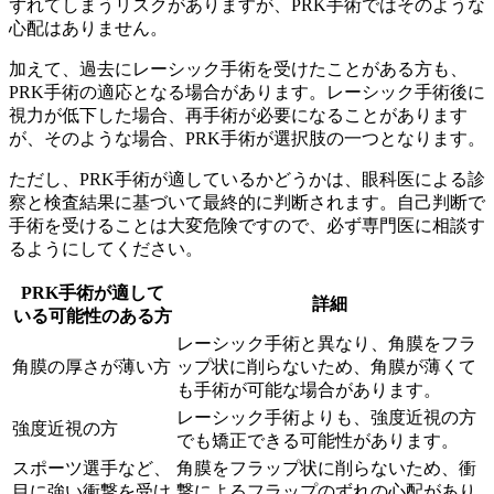
ずれてしまうリスクがありますが、PRK手術ではそのような
心配はありません。
加えて、
過去にレーシック手術を受けたことがある方
も、
PRK手術の適応となる場合があります。レーシック手術後に
視力が低下した場合、再手術が必要になることがあります
が、そのような場合、PRK手術が選択肢の一つとなります。
ただし、PRK手術が適しているかどうかは、
眼科医による診
察と検査結果に基づいて最終的に判断
されます。自己判断で
手術を受けることは大変危険ですので、必ず専門医に相談す
るようにしてください。
PRK手術が適して
詳細
いる可能性のある方
レーシック手術と異なり、角膜をフラ
角膜の厚さが薄い方
ップ状に削らないため、角膜が薄くて
も手術が可能な場合があります。
レーシック手術よりも、強度近視の方
強度近視の方
でも矯正できる可能性があります。
スポーツ選手など、
角膜をフラップ状に削らないため、衝
目に強い衝撃を受け
撃によるフラップのずれの心配があり