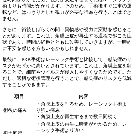
術よりも時間がかかります。そのため、手術後すぐに車の運
転など、はっきりとした視力が必要な行為を行うことはでき
ません。
さらに、
術後しばらくの間、異物感や視力に変動
を感じるこ
とがあります。これは、角膜上皮が再生する過程で起こる症
状であり、時間の経過とともに改善していきますが、一時的
に不安を感じる方もいるかもしれません。
最後に、PRK手術はレーシック手術と比較して、
感染症のリ
スクがわずかに高い
とされています。これは、角膜上皮を削
ることで、細菌やウイルスが侵入しやすくなるためです。た
だし、適切な術後管理を行うことで、感染症のリスクを低減
することができます。
項目
内容
・角膜上皮を削るため、レーシック手術よ
術後の痛み
り強い痛み
・角膜上皮が再生するまで数日間続く
・角膜上皮の再生に時間がかかるため、レ
ーシック手術より遅い
視力回復