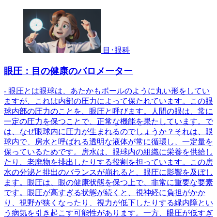
目･眼科
眼圧：目の健康のバロメーター
- 眼圧とは眼球は、あたかもボールのように丸い形をしてい
ますが、これは内部の圧力によって保たれています。この眼
球内部の圧力のことを、眼圧と呼びます。人間の眼は、常に
一定の圧力を保つことで、正常な機能を果たしています。で
は、なぜ眼球内に圧力が生まれるのでしょうか？それは、眼
球内で、房水と呼ばれる透明な液体が常に循環し、一定量を
保っているためです。房水は、眼球内の組織に栄養を供給し
たり、老廃物を排出したりする役割を担っています。この房
水の分泌と排出のバランスが崩れると、眼圧に影響を及ぼし
ます。眼圧は、眼の健康状態を保つ上で、非常に重要な要素
です。眼圧が高すぎる状態が続くと、視神経に負担がかか
り、視野が狭くなったり、視力が低下したりする緑内障とい
う病気を引き起こす可能性があります。一方、眼圧が低すぎ