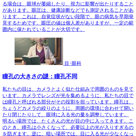
る場合は、眼球が萎縮したり、視力に影響が出たりすること
があります。眼圧は、健康診断などでも測定されることがあ
ります。これは、自覚症状がない段階で、眼の病気を早期発
見するためです。眼圧の値は個人差がありますが、一定の範
囲内に保たれていることが大切です。
目･眼科
瞳孔の大きさの謎：瞳孔不同
私たちの目は、カメラとよく似た仕組みで周囲のものを見て
います。カメラでレンズが光を集めるように、私たちの目で
は瞳孔と呼ばれる部分がその役割を担っています。瞳孔は、
ちょうどカメラの絞りのように、周囲の環境に合わせて開い
たり閉じたりして、眼球に入る光の量を調整しています。
明るい場所では、たくさんの光が目の中に入ってきます。こ
のとき、瞳孔は小さくなって、必要以上の光が入りすぎるの
を防ぎます。逆に、暗い場所では、目に入る光が少なくなっ