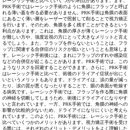
レーシック手術と比べていくつかの利点があります。まず、
PRK手術ではレーシック手術のように角膜にフラップと呼ば
れる薄い蓋を作る必要がありません。PRK手術は角膜の表面
にあるごく薄い層をレーザーで照射して削ることで視力矯正
を行います。そのため、
角膜を多く残すことができる
という
利点があります。これは、
角膜の厚さが薄くレーシック手術
が難しい方や、強度近視の方
にとって大きなメリットと言え
るでしょう。また、フラップを作らないということは、
フラ
ップに関連する合併症のリスクが低い
ということも意味しま
す。レーシック手術後には、まれにフラップのずれや感染症
などの合併症が起こることがあります。PRK手術では、この
ようなリスクを回避することができます。さらに、PRK手術
はレーシック手術と比べて、
術後のドライアイ症状が出にく
い
というメリットもあります。ドライアイは、涙の量が減っ
たり、涙の質が悪くなったりすることで、眼の表面が乾燥す
る病気です。レーシック手術では、フラップを作る際に角膜
の神経を切断してしまうため、術後にドライアイになりやす
いと言われています。一方、PRK手術では、角膜の神経への
影響が比較的少ないため、ドライアイになりにくいと考えら
れています。このように、PRK手術には、レーシック手術と
比べていくつかのメリットがあります。視力矯正手術を受け
る際には、それぞれのメリット・デメリットをよく理解した