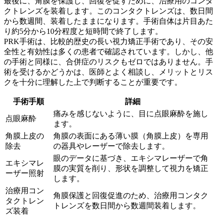
最後に、角膜を保護し、回復を促すために、治療用のコンタ
クトレンズを装着します。このコンタクトレンズは、数日間
から数週間、装着したままになります。手術自体は片目あた
り約5分から10分程度と短時間で終了します。
PRK手術は、比較的歴史の長い視力矯正手術であり、その安
全性と有効性は多くの患者で確認されています。しかし、他
の手術と同様に、合併症のリスクもゼロではありません。手
術を受けるかどうかは、医師とよく相談し、メリットとリス
クを十分に理解した上で判断することが重要です。
手術手順
詳細
痛みを感じないように、目に点眼麻酔を施し
点眼麻酔
ます。
角膜上皮の
角膜の表面にある薄い膜（角膜上皮）を専用
除去
の器具やレーザーで除去します。
眼のデータに基づき、エキシマレーザーで角
エキシマレ
膜の実質を削り、形状を調整して視力を矯正
ーザー照射
します。
治療用コン
角膜保護と回復促進のため、治療用コンタク
タクトレン
トレンズを数日間から数週間装着します。
ズ装着