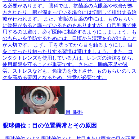
る必要があります。 眼科では、抗菌薬の点眼薬や軟膏が処
方されたり、膿が溜まっている場合には切開して排出する治
療が行われます。 また、市販の目薬の中には、ものもらい
に効果があると謳っているものもありますが、自己判断で使
用するのは避け、必ず医師に相談するようにしましょう。も
のもらいを予防するためには、日頃から清潔を心がけること
が大切です。 まず、手を洗ってから目を触るようにし、目
をこすったり触ったりする習慣は避けましょう。 また、コ
ンタクトレンズを使用している人は、レンズの清潔を保ち、
使用期限を守ることが重要です。 さらに、睡眠不足や過
労、ストレスなども、免疫力を低下させ、ものもらいのリス
クを高める要因となるため、注意が必要です。
目･眼科
眼球偏位：目の位置異常とその原因
- 眼球偏位とは？ 眼球偏位とは、片目または両方の目が正面