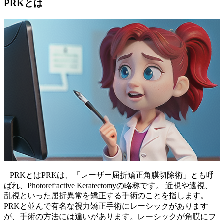
PRKとは
– PRKとはPRKは、「レーザー屈折矯正角膜切除術」とも呼
ばれ、Photorefractive Keratectomyの略称です。
近視や遠視、
乱視といった屈折異常を矯正する手術
のことを指します。
PRKと並んで有名な視力矯正手術にレーシックがあります
が、
手術の方法には違い
があります。レーシックが角膜にフ