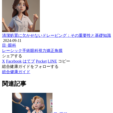
清潔処置に欠かせないドレーピング：その重要性と基礎知識
2024-09-11
目･眼科
レーシック
手術
眼科
視力矯正
角膜
シェアする
X
Facebook
はてブ
Pocket
LINE
コピー
総合健康ガイドをフォローする
総合健康ガイド
関連記事