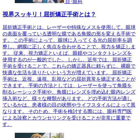
目･眼科
視界スッキリ！屈折矯正手術とは？
屈折矯正手術とは、レーザーや特殊なメスを使用して、眼球
の表面を覆っている透明な膜である角膜の形を変える手術で
す。 この手術によって、眼球に入ってくる光の屈折率を調
整し、網膜に正しく焦点を合わせることで、視力を矯正しま
す。 従来、視力矯正といえば、眼鏡やコンタクトレンズを
使用するのが一般的でした。 しかし、近年では、屈折矯正
手術を受けることで、これらの矯正器具に頼らずに、裸眼で
快適な生活を送りたいという方が増えています。 屈折矯正
手術は、近視、遠視、乱視などの屈折異常を矯正することが
できます。 手術の方法としては、レーザーを使って角膜を
削るレーシック手術や、角膜にレンズを埋め込む眼内レンズ
挿入術など、様々な種類があります。 どの手術方法が適し
ているかは、患者様の目の状態やライフスタイルによって異
なります。 そのため、手術を検討する際には、眼科専門医
による診察とカウンセリングを受けることが非常に重要で
す。