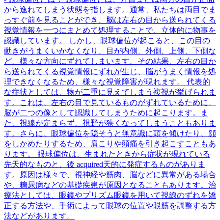
から逸れてしまう状態を指します。通常、私たちは両目でま
っすぐ前を見ることができ、脳は左右の目から送られてくる
視覚情報を一つにまとめて処理することで、立体的に物事を
認識しています。 しかし、眼球偏位が起こると、この目の
動きがうまくいかなくなり、目が内側、外側、上側、下側な
ど、様々な方向にずれてしまいます。その結果、左右の目か
ら送られてくる視覚情報にずれが生じ、脳がうまく情報を処
理できなくなるため、様々な視覚障害が現れます。 代表的
な症状としては、物が二重に見えてしまう複視が挙げられま
す。これは、左右の目で見ているものがずれているために、
脳が二つの像として認識してしまうために起こります。ま
た、視線が定まらず、視野が狭くなってしまうこともありま
す。さらに、眼球偏位を隠そうと無意識に頭を傾けたり、顔
をしかめたりするため、肩こりや頭痛を引き起こすこともあ
ります。 眼球偏位は、生まれたときから症状が現れている
先天的なものと、後 acquired天的に発症するものがありま
す。原因は様々で、視神経や筋肉、脳などに異常がある場合
や、糖尿病などの基礎疾患が原因となることもあります。治
療法としては、眼鏡やプリズム眼鏡を用いて視線のずれを矯
正する方法や、手術によって眼球の位置や眼筋を調整する方
法などがあります。