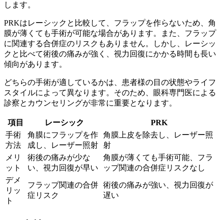
します。
PRKはレーシックと比較して、フラップを作らないため、角
膜が薄くても手術が可能な場合があります。また、フラップ
に関連する合併症のリスクもありません。しかし、
レーシッ
クと比べて術後の痛みが強く、視力回復にかかる時間も長い
傾向があります
。
どちらの手術が適しているかは、患者様の目の状態やライフ
スタイルによって異なります。そのため、眼科専門医による
診察とカウンセリングが非常に重要となります。
項目
レーシック
PRK
手術
角膜にフラップを作
角膜上皮を除去し、レーザー照
方法
成し、レーザー照射
射
メリ
術後の痛みが少な
角膜が薄くても手術可能、フラ
ット
い、視力回復が早い
ップ関連の合併症リスクなし
デメ
フラップ関連の合併
術後の痛みが強い、視力回復が
リッ
症リスク
遅い
ト