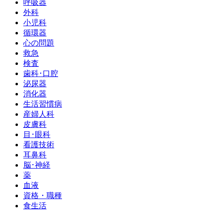
呼吸器
外科
小児科
循環器
心の問題
救急
検査
歯科･口腔
泌尿器
消化器
生活習慣病
産婦人科
皮膚科
目･眼科
看護技術
耳鼻科
脳･神経
薬
血液
資格・職種
食生活