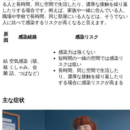
る人と長時間、同じ空間で生活したり、濃厚な接触を繰り返
したりする場合
です。例えば、家族や一緒に住んでいる人、
職場や学校で長時間、同じ部屋にいる人などは、そうでない
人に比べて感染するリスクが高くなると言えます。
原
感染経路
感染リスク
因
感染力は強くない
短時間の一緒の空間では感染リ
結
空気感染（咳、
スクは低い
核
くしゃみ、会
長時間、同じ空間で生活した
菌
話、つばなど）
り、濃厚な接触を繰り返したり
する場合に感染リスクが高まる
主な症状