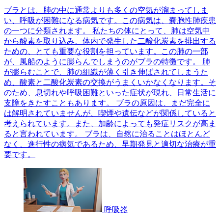
ブラとは、肺の中に通常よりも多くの空気が溜まってしま
い、呼吸が困難になる病気です。この病気は、嚢胞性肺疾患
の一つに分類されます。 私たちの体にとって、肺は空気中
から酸素を取り込み、体内で発生した二酸化炭素を排出する
ための、とても重要な役割を担っています。この肺の一部
が、風船のように膨らんでしまうのがブラの特徴です。 肺
が膨らむことで、肺の組織が薄く引き伸ばされてしまうた
め、酸素と二酸化炭素の交換がうまくいかなくなります。そ
のため、息切れや呼吸困難といった症状が現れ、日常生活に
支障をきたすこともあります。 ブラの原因は、まだ完全に
は解明されていませんが、喫煙や遺伝などが関係していると
考えられています。また、加齢によっても発症リスクが高ま
ると言われています。 ブラは、自然に治ることはほとんど
なく、進行性の病気であるため、早期発見と適切な治療が重
要です。
呼吸器