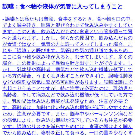
誤嚥：食べ物や液体が気管に入ってしまうこと
- 誤嚥とは私たちは普段、食事をするとき、食べ物を口の中
でよく噛み砕き、唾液と混ぜ合わせて飲み込みやすくしてい
ます。このとき、飲み込んだものは食道という管を通って胃
へと送られます。しかし、何らかの原因で、飲み込んだもの
が食道ではなく、気管の方に誤って入ってしまった場合、こ
れを「誤嚥」と呼びます。気管は空気の通り道であるため、
ここに食べ物や飲み物が入ると、むせてしまいます。多くの
場合、この反射によって異物を吐き出すことができます。し
かし、乳幼児や高齢者、病気などで飲み込む機能が低下して
いる方の場合、うまく吐き出すことができずに、誤嚥性肺炎
などの深刻な病気に繋がる可能性があります。誤嚥は誰にで
も起こりうることですが、特に注意が必要なのは、乳幼児と
高齢者、そして病気などで飲み込む機能が低下している方で
す。乳幼児は飲み込む機能が未発達なため、注意が必要で
す。高齢者は、加齢に伴い飲み込む機能が低下しやすくなる
ため、注意が必要です。また、脳卒中やパーキンソン病など
の病気により、飲み込む機能が低下している方も注意が必要
です。誤嚥のリスクを減らすためには、食事の際はよく噛ん
でから飲み込む、姿勢を正して食べる、一口の量を少なくす