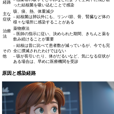
経路
った結核菌を吸い込むことで感染
咳、痰、熱、体重減少
主な
– 結核菌は肺以外にも、リンパ節、骨、腎臓など体の
症状
様々な場所に感染することがある
薬物療法
治療
– 医師の指示に従い、決められた期間、きちんと薬を
法
飲み続けることが重要
– 結核は昔に比べて患者数が減っているが、今でも完
その
全に撲滅されたわけではない
他
– 咳が長引いたり、体がだるいなど、気になる症状が
ある場合は、早めに医療機関を受診
原因と感染経路