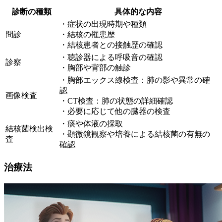
診断の種類
具体的な内容
・症状の出現時期や種類
問診
・結核の罹患歴
・結核患者との接触歴の確認
・聴診器による呼吸音の確認
診察
・胸部や背部の触診
・胸部エックス線検査：肺の影や異常の確
認
画像検査
・CT検査：肺の状態の詳細確認
・必要に応じて他の臓器の検査
・痰や体液の採取
結核菌検出検
・顕微鏡観察や培養による結核菌の有無の
査
確認
治療法