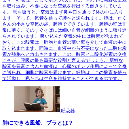
を取り込み、不要になった空気を排出する働きをしていま
す。 息を吸うと、空気はまず鼻や口を通って体の中に入り
ます。そして、気管を通って肺へと送られます。肺は、たく
さんの小さな空気の袋、肺胞でできています。肺胞の壁は非
常に薄く、そのすぐそばには細い血管が網目のように張り巡
らされています。 吸い込んだ空気の中には酸素が含まれて
おり、この酸素は、肺胞と血管の薄い壁を介して血液の中に
取り込まれます。同時に、血液中から不要になった二酸化炭
素が肺胞へと放出されます。この、酸素と二酸化炭素の交換
こそが、呼吸の最も重要な役割と言えるでしょう。 新鮮な
酸素を豊富に含んだ血液は、心臓のポンプ作用によって全身
に送られ、細胞に酸素を届けます。細胞は、この酸素を使っ
て活動し、私たちは生命を維持することができるのです。
呼吸器
肺にできる風船、ブラとは？