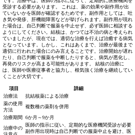
です。
治療中は、医師の指示に従って、定期的に医療機関を
受診する必要があります。
これは、薬の効果や副作用が出
ていないかを医師が確認するためです。副作用としては、吐
き気や発疹、肝機能障害などが挙げられます。副作用が現れ
た場合は、自己判断で服薬を中止せず、必ず医師に相談する
ようにしてください。結核は、かつては不治の病と考えられ
ていましたが、現在では、適切な治療を行えば治癒する病気
となっています。しかし、これはあくまで、治療が最後まで
適切に行われた場合にのみ言えることです。
治療開始が遅れ
たり、自己判断で服薬を中断したりすると、病気が悪化し、
再発のリスクが高まる可能性があります。
結核の治療に
は、医師や医療従事者と協力し、根気強く治療を継続してい
くことが大切です。
項目
詳細
治療法
抗結核薬による治療
薬の使用
複数種の薬剤を併用
方法
治療期間
6か月～9か月
医師の指示に従い、定期的な医療機関受診が必要
治療中の
副作用出現時は自己判断での服薬中止を避け、医
注意点