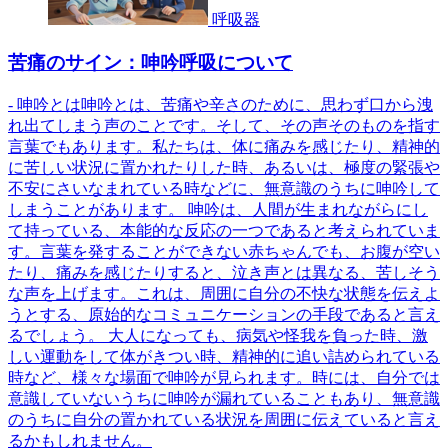
呼吸器
苦痛のサイン：呻吟呼吸について
- 呻吟とは呻吟とは、苦痛や辛さのために、思わず口から洩
れ出てしまう声のことです。そして、その声そのものを指す
言葉でもあります。私たちは、体に痛みを感じたり、精神的
に苦しい状況に置かれたりした時、あるいは、極度の緊張や
不安にさいなまれている時などに、無意識のうちに呻吟して
しまうことがあります。 呻吟は、人間が生まれながらにし
て持っている、本能的な反応の一つであると考えられていま
す。言葉を発することができない赤ちゃんでも、お腹が空い
たり、痛みを感じたりすると、泣き声とは異なる、苦しそう
な声を上げます。これは、周囲に自分の不快な状態を伝えよ
うとする、原始的なコミュニケーションの手段であると言え
るでしょう。 大人になっても、病気や怪我を負った時、激
しい運動をして体がきつい時、精神的に追い詰められている
時など、様々な場面で呻吟が見られます。時には、自分では
意識していないうちに呻吟が漏れていることもあり、無意識
のうちに自分の置かれている状況を周囲に伝えていると言え
るかもしれません。