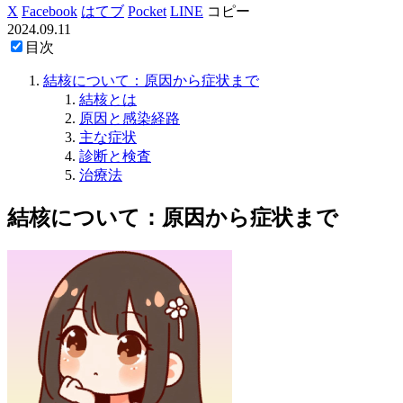
X
Facebook
はてブ
Pocket
LINE
コピー
2024.09.11
目次
結核について：原因から症状まで
結核とは
原因と感染経路
主な症状
診断と検査
治療法
結核について：原因から症状まで