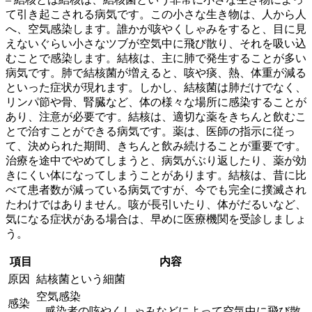
て引き起こされる病気です。この小さな生き物は、人から人
へ、
空気感染
します。誰かが咳やくしゃみをすると、目に見
えないぐらい小さなツブが空気中に飛び散り、それを吸い込
むことで感染します。結核は、
主に肺で発生する
ことが多い
病気です。肺で結核菌が増えると、咳や痰、熱、体重が減る
といった症状が現れます。しかし、結核菌は肺だけでなく、
リンパ節や骨、腎臓など、体の様々な場所に感染することが
あり、注意が必要です。結核は、
適切な薬をきちんと飲むこ
とで治すことができる
病気です。薬は、医師の指示に従っ
て、決められた期間、きちんと飲み続けることが重要です。
治療を途中でやめてしまうと、病気がぶり返したり、薬が効
きにくい体になってしまうことがあります。結核は、昔に比
べて患者数が減っている病気ですが、今でも完全に撲滅され
たわけではありません。咳が長引いたり、体がだるいなど、
気になる症状がある場合は、早めに医療機関を受診しましょ
う。
項目
内容
原因
結核菌という細菌
空気感染
感染
– 感染者の咳やくしゃみなどによって空気中に飛び散