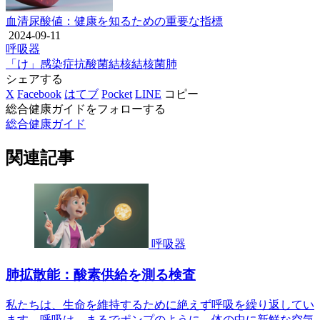
血清尿酸値：健康を知るための重要な指標
2024-09-11
呼吸器
「け」
感染症
抗酸菌
結核
結核菌
肺
シェアする
X
Facebook
はてブ
Pocket
LINE
コピー
総合健康ガイドをフォローする
総合健康ガイド
関連記事
呼吸器
肺拡散能：酸素供給を測る検査
私たちは、生命を維持するために絶えず呼吸を繰り返してい
ます。呼吸は、まるでポンプのように、体の中に新鮮な空気