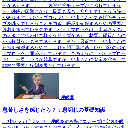
とがあります。もし、気管挿管チューブがつぶれてしまう
と、呼吸が困難になり、最悪の場合、窒息してしまう危険性
があります。バイトブロックは、患者さんが気管挿管チュー
ブを噛んでしまうことを防ぎ、呼吸を確保するための重要な
役割を担っているのです。バイトブロックは、患者さんの口
の大きさに合わせて様々なサイズがあり、材質も硬質なもの
から軟質なものまであります。また、最近では、患者さんの
負担を軽減するために、より人間工学に基づいた形状のバイ
トブロックも開発されています。このように、バイトブロッ
クは、一見、小さな器具ですが、患者さんの安全を守る上で
非常に重要な役割を果たしています。
呼吸器
息苦しさを感じたら？：息切れの基礎知識
- 息切れとは息切れは、呼吸をする際にスムーズに空気を吸
ったり吐いたりすることができず、苦しさや不快感を伴う状