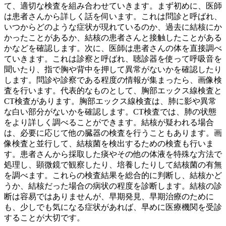
て、適切な検査を組み合わせていきます。まず初めに、
医師
は患者さんから詳しく話を伺います
。これは問診と呼ばれ、
いつからどのような症状が現れているのか、過去に結核にか
かったことがあるか、結核の患者さんと接触したことがある
かなどを確認します。次に、
医師は患者さんの体を直接調べ
ていきます
。これは診察と呼ばれ、聴診器を使って呼吸音を
聞いたり、指で胸や背中を押して異常がないかを確認したり
します。問診や診察である程度の情報が集まったら、
画像検
査
を行います。代表的なものとして、胸部エックス線検査と
CT検査があります。胸部エックス線検査は、肺に影や異常
な白い部分がないかを確認します。CT検査では、肺の状態
をより詳しく調べることができます。結核が疑われる場合
は、必要に応じて他の臓器の検査を行うこともあります。画
像検査と並行して、
結核菌を検出するための検査
も行いま
す。患者さんから採取した痰やその他の体液を特殊な方法で
処理し、顕微鏡で観察したり、培養したりして結核菌の有無
を調べます。これらの検査結果を総合的に判断し、結核かど
うか、結核だった場合の病状の程度を診断します。結核の診
断は容易ではありませんが、早期発見、早期治療のために
も、少しでも気になる症状があれば、早めに医療機関を受診
することが大切です。