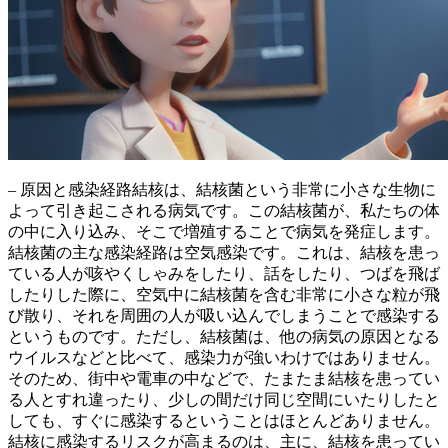
– 原因と感染経路結核は、結核菌という非常に小さな生物に
よって引き起こされる病気です。この結核菌が、
私たちの体
の中に入り込み、そこで増殖することで病気を発症します
。
結核菌の主な感染経路は空気感染です。これは、
結核を患っ
ている人が咳やくしゃみをしたり、話をしたり、つばを飛ば
したりした際に、空気中に結核菌を含む非常に小さな粒が飛
び散り、それを周囲の人が吸い込んでしまうことで感染する
というものです。ただし、結核菌は、他の病気の原因となる
ウイルスなどと比べて、感染力が強いわけではありません。
そのため、
街中や電車の中などで、たまたま結核を患ってい
る人とすれ違ったり、少しの間だけ同じ空間にいたりしたと
しても、すぐに感染するということはほとんどありません
。
結核に感染するリスクが高まるのは、
主に、結核を患ってい