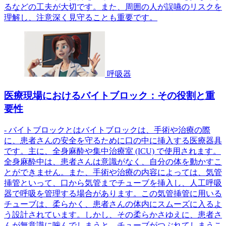
るなどの工夫が大切です。また、周囲の人が誤嚥のリスクを
理解し、注意深く見守ることも重要です。
呼吸器
医療現場におけるバイトブロック：その役割と重
要性
- バイトブロックとはバイトブロックは、手術や治療の際
に、患者さんの安全を守るために口の中に挿入する医療器具
です。主に、全身麻酔や集中治療室 (ICU) で使用されます。
全身麻酔中は、患者さんは意識がなく、自分の体を動かすこ
とができません。また、手術や治療の内容によっては、気管
挿管といって、口から気管までチューブを挿入し、人工呼吸
器で呼吸を管理する場合があります。この気管挿管に用いる
チューブは、柔らかく、患者さんの体内にスムーズに入るよ
う設計されています。しかし、その柔らかさゆえに、患者さ
んが無意識に噛んでしまうと、チューブがつぶれてしまうこ