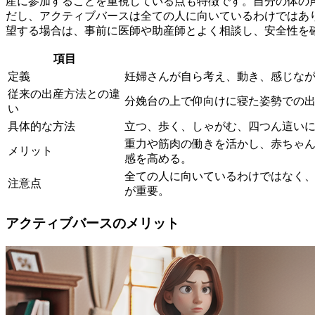
産に参加することを重視している点も特徴です。
自分の体の
だし、アクティブバースは全ての人に向いているわけではあ
望する場合は、事前に医師や助産師とよく相談し、安全性を
項目
定義
妊婦さんが自ら考え、動き、感じな
従来の出産方法との違
分娩台の上で仰向けに寝た姿勢での
い
具体的な方法
立つ、歩く、しゃがむ、四つん這い
重力や筋肉の働きを活かし、赤ちゃ
メリット
感を高める。
全ての人に向いているわけではなく
注意点
が重要。
アクティブバースのメリット