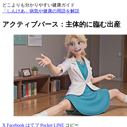
どこよりも分かりやすい健康ガイド
「しんけあ」病気や健康の用語を解説
アクティブバース：主体的に臨む出産
X
Facebook
はてブ
Pocket
LINE
コピー