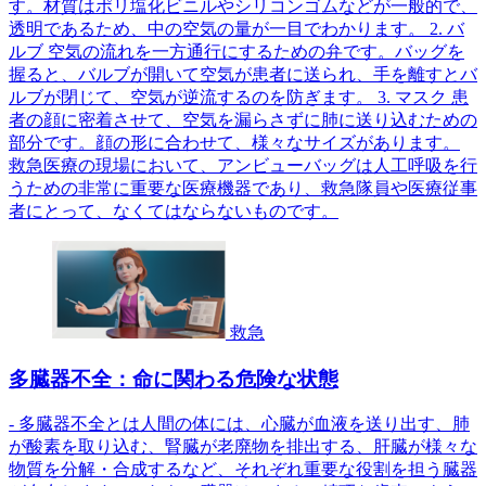
す。材質はポリ塩化ビニルやシリコンゴムなどが一般的で、
透明であるため、中の空気の量が一目でわかります。 2. バ
ルブ 空気の流れを一方通行にするための弁です。バッグを
握ると、バルブが開いて空気が患者に送られ、手を離すとバ
ルブが閉じて、空気が逆流するのを防ぎます。 3. マスク 患
者の顔に密着させて、空気を漏らさずに肺に送り込むための
部分です。顔の形に合わせて、様々なサイズがあります。
救急医療の現場において、アンビューバッグは人工呼吸を行
うための非常に重要な医療機器であり、救急隊員や医療従事
者にとって、なくてはならないものです。
救急
多臓器不全：命に関わる危険な状態
- 多臓器不全とは人間の体には、心臓が血液を送り出す、肺
が酸素を取り込む、腎臓が老廃物を排出する、肝臓が様々な
物質を分解・合成するなど、それぞれ重要な役割を担う臓器