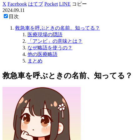
X
Facebook
はてブ
Pocket
LINE
コピー
2024.09.11
目次
救急車を呼ぶときの名前、知ってる？
医療現場の隠語
「アンビ」の意味とは？
なぜ略語を使うの？
他の医療略語
まとめ
救急車を呼ぶときの名前、知ってる？