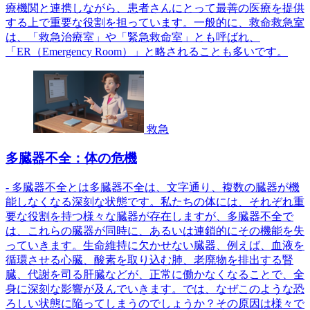
療機関と連携しながら、患者さんにとって最善の医療を提供
する上で重要な役割を担っています。一般的に、救命救急室
は、「救急治療室」や「緊急救命室」とも呼ばれ、
「ER（Emergency Room）」と略されることも多いです。
救急
多臓器不全：体の危機
- 多臓器不全とは多臓器不全は、文字通り、複数の臓器が機
能しなくなる深刻な状態です。私たちの体には、それぞれ重
要な役割を持つ様々な臓器が存在しますが、多臓器不全で
は、これらの臓器が同時に、あるいは連鎖的にその機能を失
っていきます。生命維持に欠かせない臓器、例えば、血液を
循環させる心臓、酸素を取り込む肺、老廃物を排出する腎
臓、代謝を司る肝臓などが、正常に働かなくなることで、全
身に深刻な影響が及んでいきます。では、なぜこのような恐
ろしい状態に陥ってしまうのでしょうか？その原因は様々で