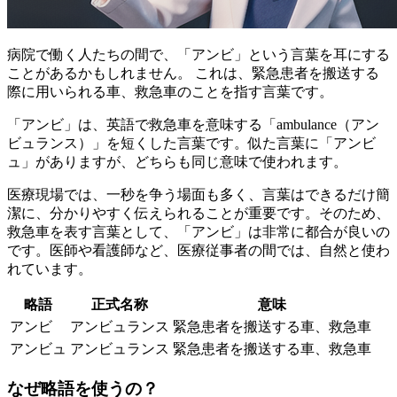
病院で働く人たちの間で、「アンビ」という言葉を耳にする
ことがあるかもしれません。 これは、
緊急患者を搬送する
際に用いられる車、救急車
のことを指す言葉です。
「アンビ」は、英語で救急車を意味する「ambulance（アン
ビュランス）」を短くした言葉です。似た言葉に「アンビ
ュ」がありますが、どちらも同じ意味で使われます。
医療現場では、一秒を争う場面も多く、言葉はできるだけ簡
潔に、分かりやすく伝えられることが重要です。そのため、
救急車を表す言葉として、「アンビ」は非常に都合が良いの
です。医師や看護師など、医療従事者の間では、自然と使わ
れています。
略語
正式名称
意味
アンビ
アンビュランス
緊急患者を搬送する車、救急車
アンビュ
アンビュランス
緊急患者を搬送する車、救急車
なぜ略語を使うの？