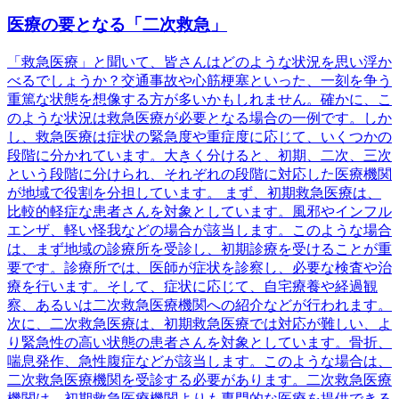
医療の要となる「二次救急」
「救急医療」と聞いて、皆さんはどのような状況を思い浮か
べるでしょうか？交通事故や心筋梗塞といった、一刻を争う
重篤な状態を想像する方が多いかもしれません。確かに、こ
のような状況は救急医療が必要となる場合の一例です。しか
し、救急医療は症状の緊急度や重症度に応じて、いくつかの
段階に分かれています。大きく分けると、初期、二次、三次
という段階に分けられ、それぞれの段階に対応した医療機関
が地域で役割を分担しています。 まず、初期救急医療は、
比較的軽症な患者さんを対象としています。風邪やインフル
エンザ、軽い怪我などの場合が該当します。このような場合
は、まず地域の診療所を受診し、初期診療を受けることが重
要です。診療所では、医師が症状を診察し、必要な検査や治
療を行います。そして、症状に応じて、自宅療養や経過観
察、あるいは二次救急医療機関への紹介などが行われます。
次に、二次救急医療は、初期救急医療では対応が難しい、よ
り緊急性の高い状態の患者さんを対象としています。骨折、
喘息発作、急性腹症などが該当します。このような場合は、
二次救急医療機関を受診する必要があります。二次救急医療
機関は、初期救急医療機関よりも専門的な医療を提供できる