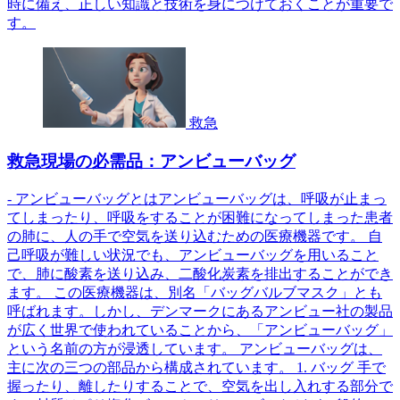
時に備え、正しい知識と技術を身につけておくことが重要で
す。
救急
救急現場の必需品：アンビューバッグ
- アンビューバッグとはアンビューバッグは、呼吸が止まっ
てしまったり、呼吸をすることが困難になってしまった患者
の肺に、人の手で空気を送り込むための医療機器です。 自
己呼吸が難しい状況でも、アンビューバッグを用いること
で、肺に酸素を送り込み、二酸化炭素を排出することができ
ます。 この医療機器は、別名「バッグバルブマスク」とも
呼ばれます。しかし、デンマークにあるアンビュー社の製品
が広く世界で使われていることから、「アンビューバッグ」
という名前の方が浸透しています。 アンビューバッグは、
主に次の三つの部品から構成されています。 1. バッグ 手で
握ったり、離したりすることで、空気を出し入れする部分で