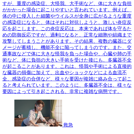
すが、重度の感染症、大怪我、大手術など、体に大きな負担
がかかった場合に起こりやすいと言われています。例えば、
体の中に侵入した細菌やウイルスが全身に広がるような重度
の感染症になると、体はそれに対抗しようと、激しい炎症反
応を起こします。この炎症反応は、本来であれば体を守るた
めの防御反応ですが、過剰になると、正常な細胞や組織まで
攻撃してしまうことがあります。その結果、複数の臓器にダ
メージが蓄積し、機能不全に陥ってしまうのです。また、交
通事故などで体に大きな怪我を負った場合や、心臓や肺の手
術など、体に負担の大きい手術を受けた後にも、多臓器不全
が起こることがあります。これは、怪我や手術による直接的
な臓器の損傷に加えて、出血やショックなどによる血流不
全、感染症の合併など、様々な要因が複雑に絡み合って起こ
ると考えられています。このように、多臓器不全は、様々な
要因によって引き起こされる、非常に複雑な病態です。
救急