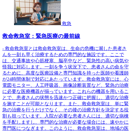
救急
救命救急室：緊急医療の最前線
- 救命救急室とは救命救急室は、生命の危機に瀕した患者さ
んを一刻も早く治療するための専門的な施設です。ここで
は、交通事故や心筋梗塞、脳卒中など、緊急性の高い病気や
怪我に対応します。一刻を争う状況下で、患者さんの命を守
るために、高度な医療設備と専門知識を持った医師や看護師
が24時間体制で対応にあたっています。救命救急室には、心
電図モニター、人工呼吸器、画像診断装置など、緊急の治療
に必要な医療機器が揃っています。これらの機器を用いるこ
とで、患者さんの状態を迅速かつ正確に把握し、適切な治療
を施すことが可能となります。また、救命救急室は、単に緊
急の治療を行うだけでなく、その後の治療方針を決定する役
割も担っています。入院が必要な患者さんには、適切な病棟
を手配しますし、専門的な治療が必要な場合には、速やかに
専門医につなぎます。このように、救命救急室は、地域の医