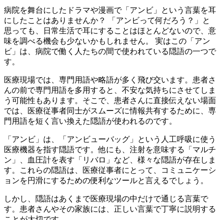
病院を舞台にしたドラマや漫画で「アンビ」という言葉を耳
にしたことはありませんか？ 「アンビって何だろう？」と
思っても、日常生活で耳にすることはほとんどないので、意
味を調べる機会も少ないかもしれません。 実はこの「アン
ビ」は、病院で働く人たちの間で使われている隠語の一つで
す。
医療現場では、専門用語や略語が多く飛び交います。患者さ
んの前で専門用語を多用すると、不安な気持ちにさせてしま
う可能性もあります。そこで、患者さんに直接伝えない場面
では、
医療従事者同士がスムーズに情報共有するために、専
門用語を短く言い換えた隠語が使われる
のです。
「アンビ」は、「アンビューバッグ」という人工呼吸に使う
医療機器を指す隠語です。他にも、注射を意味する「マルチ
ン」、血圧計を表す「リバロ」など、様々な隠語が存在しま
す。これらの隠語は、医療従事者にとって、
コミュニケーシ
ョンを円滑にするための便利なツール
と言えるでしょう。
しかし、隠語はあくまで医療現場の中だけで通じる言葉で
す。患者さんやその家族には、正しい言葉で丁寧に説明する
ことが大切です。