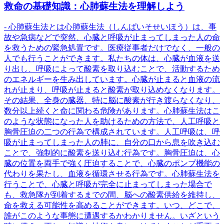
救命の基礎知識：心肺蘇生法を理解しよう
- 心肺蘇生法とは心肺蘇生法（しんぱいそせいほう）は、事
故や急病などで突然、心臓と呼吸が止まってしまった人の命
を救うための緊急処置です。医療従事者だけでなく、一般の
人でも行うことができます。私たちの体は、心臓が血液を送
り出し、呼吸によって酸素を取り込むことで、活動するため
のエネルギーを生み出しています。心臓が止まると血液の流
れが止まり、呼吸が止まると酸素が取り込めなくなります。
その結果、全身の臓器、特に脳に酸素が行き渡らなくなり、
数分以上続くと命に関わる危険があります。心肺蘇生法はこ
のような状態になった人を助けるための方法で、人工呼吸と
胸骨圧迫の二つの行為で構成されています。人工呼吸は、呼
吸が止まってしまった人の肺に、自分の口から息を吹き込む
ことで、強制的に酸素を送り込む行為です。胸骨圧迫は、心
臓の位置を両手で強く圧迫することで、心臓のポンプ機能の
代わりを果たし、血液を循環させる行為です。心肺蘇生法を
行うことで、心臓と呼吸が完全に止まってしまった場合で
も、救急隊が到着するまでの間、脳への酸素供給を維持し、
命を救える可能性を高めることができます。いつ、どこで、
誰がこのような事態に遭遇するかわかりません。いざという