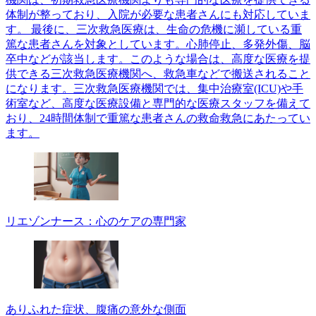
体制が整っており、入院が必要な患者さんにも対応していま
す。 最後に、三次救急医療は、生命の危機に瀕している重
篤な患者さんを対象としています。心肺停止、多発外傷、脳
卒中などが該当します。このような場合は、高度な医療を提
供できる三次救急医療機関へ、救急車などで搬送されること
になります。三次救急医療機関では、集中治療室(ICU)や手
術室など、高度な医療設備と専門的な医療スタッフを備えて
おり、24時間体制で重篤な患者さんの救命救急にあたってい
ます。
リエゾンナース：心のケアの専門家
ありふれた症状、腹痛の意外な側面