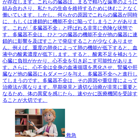
が存在します。これらの臓器は、まるで精巧な歯車のように
組み合わさり、私たちの生命を維持するために休むことなく
働いています。しかし、何らかの原因でこれらの臓器が同時
に、もしくは連鎖的に機能不全に陥ってしまうことがありま
す。これが「多臓器不全」と呼ばれる非常に危険な状態で
す。多臓器不全は、ひとつの臓器の機能不全が他の臓器に連
鎖的に影響を及ぼすことで発症することが少なくありませ
ん。例えば、重度の肺炎によって肺の機能が低下すると、血
液中の酸素濃度が低下します。すると、酸素不足を補おうと
心臓に負担がかかり、心不全を引き起こす可能性がありま
す。さらに、心不全は全身の血液循環を悪化させ、腎臓や肝
臓など他の臓器にもダメージを与え、多臓器不全へと進行し
てしまうのです。多臓器不全は、その原因や重症度によって
治療法が異なります。早期発見と適切な治療が非常に重要と
なるため、体の異変を感じたら、速やかに医療機関を受診す
ることが大切です。
救急