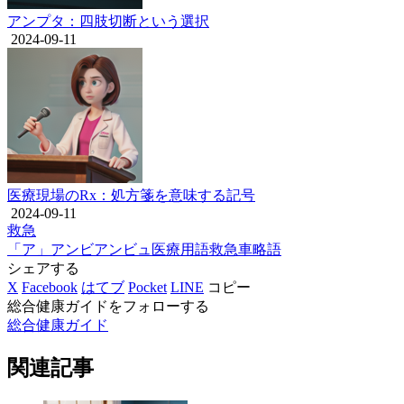
アンプタ：四肢切断という選択
2024-09-11
医療現場のRx：処方箋を意味する記号
2024-09-11
救急
「ア」
アンビ
アンビュ
医療用語
救急車
略語
シェアする
X
Facebook
はてブ
Pocket
LINE
コピー
総合健康ガイドをフォローする
総合健康ガイド
関連記事