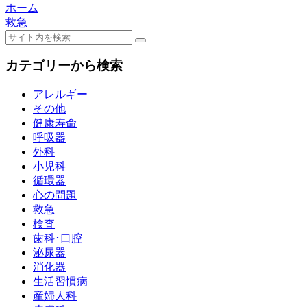
ホーム
救急
カテゴリーから検索
アレルギー
その他
健康寿命
呼吸器
外科
小児科
循環器
心の問題
救急
検査
歯科･口腔
泌尿器
消化器
生活習慣病
産婦人科