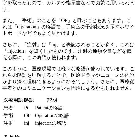
字を取ったもので、カルテや指示書などで頻繁に用いられま
す。
また、「手術」のことを「OP」と呼ぶこともあります。こ
れは「Operation」の略語で、手術室の予約状況を示すホワイ
トボードなどでもよく見かけます。
さらに、「注射」は「inj」と表記されることが多く、これは
「injection」を短くしたものです。注射の種類や量などを伝
える際に、この略語が使われます。
このように、医療現場では様々な略語が使われています。
こ
れらの略語を理解することで、医療ドラマやニュースの内容
がより深く理解できるようになるでしょう
。さらに、医療従
事者とのコミュニケーションも円滑になるかもしれません。
医療用語
略語
説明
患者
Pt
Patientの略語
手術
OP
Operationの略語
注射
inj
injectionの略語