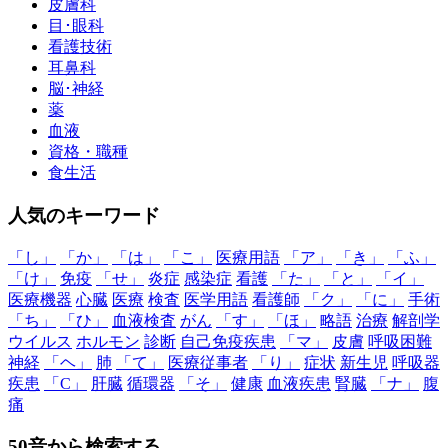
皮膚科
目･眼科
看護技術
耳鼻科
脳･神経
薬
血液
資格・職種
食生活
人気のキーワード
「し」
「か」
「は」
「こ」
医療用語
「ア」
「き」
「ふ」
「け」
免疫
「せ」
炎症
感染症
看護
「た」
「と」
「イ」
医療機器
心臓
医療
検査
医学用語
看護師
「ク」
「に」
手術
「ち」
「ひ」
血液検査
がん
「す」
「ほ」
略語
治療
解剖学
ウイルス
ホルモン
診断
自己免疫疾患
「マ」
皮膚
呼吸困難
神経
「ヘ」
肺
「て」
医療従事者
「り」
症状
新生児
呼吸器
疾患
「C」
肝臓
循環器
「そ」
健康
血液疾患
腎臓
「ナ」
腹
痛
50音から検索する