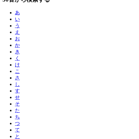
あ
い
う
え
お
か
き
く
け
こ
さ
し
す
せ
そ
た
ち
つ
て
と