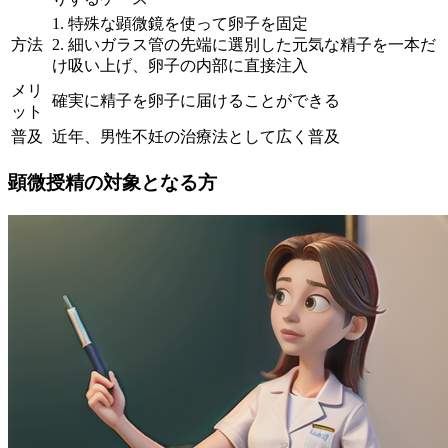
1. 特殊な顕微鏡を使って卵子を固定
方法
2. 細いガラス管の先端に選別した元気な精子を一本だ
け吸い上げ、卵子の内部に直接注入
メリ
確実に精子を卵子に届けることができる
ット
普及
近年、男性不妊の治療法として広く普及
顕微授精の対象となる方