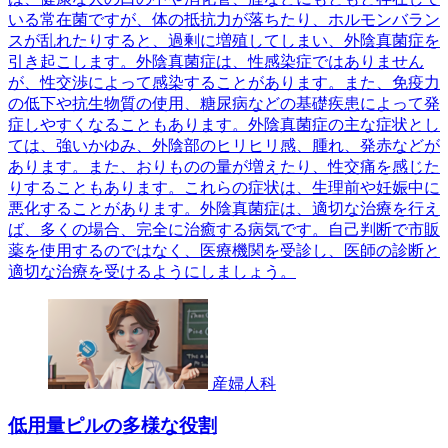
いる常在菌ですが、体の抵抗力が落ちたり、ホルモンバラン
スが乱れたりすると、過剰に増殖してしまい、外陰真菌症を
引き起こします。外陰真菌症は、性感染症ではありません
が、性交渉によって感染することがあります。また、免疫力
の低下や抗生物質の使用、糖尿病などの基礎疾患によって発
症しやすくなることもあります。外陰真菌症の主な症状とし
ては、強いかゆみ、外陰部のヒリヒリ感、腫れ、発赤などが
あります。また、おりものの量が増えたり、性交痛を感じた
りすることもあります。これらの症状は、生理前や妊娠中に
悪化することがあります。外陰真菌症は、適切な治療を行え
ば、多くの場合、完全に治癒する病気です。自己判断で市販
薬を使用するのではなく、医療機関を受診し、医師の診断と
適切な治療を受けるようにしましょう。
産婦人科
低用量ピルの多様な役割