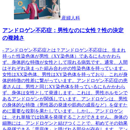
産婦人科
アンドロゲン不応症：男性なのに女性？性の決定
の複雑さ
- アンドロゲン不応症とは？アンドロゲン不応症は、生まれ
持った性染色体が男性（XY染色体）であるにもかかわら
ず、身体的な特徴が女性として現れる病気です。通常、人間
はそれぞれ決まった組み合わせの性染色体を持っています。
女性はXX染色体、男性はXY染色体を持っており、これが身
体的特徴の性差に繋がっています。アンドロゲン不応症の患
者さんは、男性と同じXY染色体を持っているにもかかわら
ず、身体は女性として発達します。これは、男性ホルモンで
あるアンドロゲンが関係しています。アンドロゲンは、男性
の身体的な特徴（男性器の発達や筋肉の成長など）を促すた
めに重要な役割を果たしています。しかし、アンドロゲン
は、それ単独では効果を発揮することができません。身体の
細胞には、アンドロゲンと結びつくことで、初めてその効果
を発揮できる「受容体」と呼ばれる部分が存在します。アン