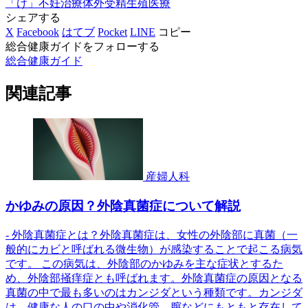
「け」
不妊治療
体外受精
生殖医療
シェアする
X
Facebook
はてブ
Pocket
LINE
コピー
総合健康ガイドをフォローする
総合健康ガイド
関連記事
産婦人科
かゆみの原因？外陰真菌症について解説
- 外陰真菌症とは？外陰真菌症は、女性の外陰部に真菌（一
般的にカビと呼ばれる微生物）が感染することで起こる病気
です。 この病気は、外陰部のかゆみを主な症状とするた
め、外陰部掻痒症とも呼ばれます。外陰真菌症の原因となる
真菌の中で最も多いのはカンジダという種類です。カンジダ
は、健康な人の口の中や消化管、膣などにもともと存在して