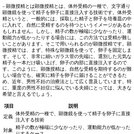
– 顕微授精とは顕微授精とは、体外受精の一種で、文字通り
顕微鏡を使って精子を卵子に直接注入する技術
です。体外受
精というと、一般的には、採取した精子と卵子を培養皿の中
に入れて、自然に受精するのを待つというイメージがあるか
もしれません。しかし、精子の数が極端に少なかったり、運
動能力が低かったりする場合には、この方法では受精が難し
いことがあります。そこで用いられるのが顕微授精です。顕
微授精では、まず、特殊な顕微鏡を使って、卵子を固定しま
す。そして、
非常に細いガラス管の先端に、選別した元気な
精子を一本だけ吸い上げ、卵子の内部に直接注入する
ので
す。このように、顕微授精は、自然な受精を期待するのが難
しい場合でも、
確実に精子を卵子に届けることができる
た
め、近年、男性不妊の治療法として広く普及しています。特
に、重度の男性不妊症に悩んでいる夫婦にとっては、大きな
希望と言えるでしょう。
項目
説明
体外受精の一種で、顕微鏡を使って精子を卵子に直接
定義
注入する技術
精子の数が極端に少なかったり、運動能力が低かった
対象
りするケース