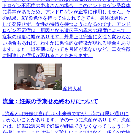
ドロゲン不応症の患者さんの場合、このアンドロゲン受容体
に異常があるため、アンドロゲンが正常に作用しません。そ
の結果、XY染色体を持って生まれてきても、身体は男性と
して発達せず、女性の特徴を持つようになるのです。アンド
ロゲン不応症は、原因となる遺伝子の異常の程度によって、
症状の程度に幅があります。外見上は完全に女性と変わらな
い場合もあれば、わずかに男性的な特徴が現れる場合もあり
ます。また、思春期になっても月経が来ないなど、二次性徴
に関連した症状が現れることもあります。
産婦人科
流産：妊娠の予期せぬ終わりについて
- 流産とは妊娠は喜ばしい出来事ですが、時には思い通りに
いかないことがあります。その一つに流産があります。流産
とは、妊娠22週未満で妊娠が継続できなくなってしまうこと
を指します。これは決して珍しいことではなく、多くの女性