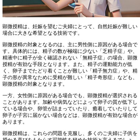
顕微授精は、妊娠を望むご夫婦にとって、自然妊娠が難しい
場合に大きな希望となる技術です。
顕微授精の対象となるのは、主に男性側に原因がある場合で
す。
具体的には、精子の数が極端に少ない「乏精子症」や、
精液中に精子が全く確認されない「無精子症」の場合、顕微
授精が有効な手段となります。
また、精子の運動能力が低
く、卵子までたどり着くことが難しい「精子無力症」や、精
子の形が異常なために受精が難しい「精子奇形症」なども、
顕微授精の対象となります。
一方、女性側に原因がある場合でも、顕微授精が選択される
ことがあります。加齢や病気などによって卵子の質が低下し
ている場合や、卵管が詰まっていたり、癒着していたりして
卵子が子宮に届かない場合などは、顕微授精が有効な場合が
あります。
顕微授精は、これらの問題を克服し、多くのご夫婦に子供を
授かる喜びをもたらす可能性を秘めた技術と言えるでしょ