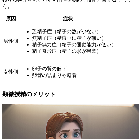
う。
原因
症状
乏精子症（精子の数が少ない）
無精子症（精液中に精子が無い）
男性側
精子無力症（精子の運動能力が低い）
精子奇形症（精子の形が異常）
卵子の質の低下
女性側
卵管の詰まりや癒着
顕微授精のメリット