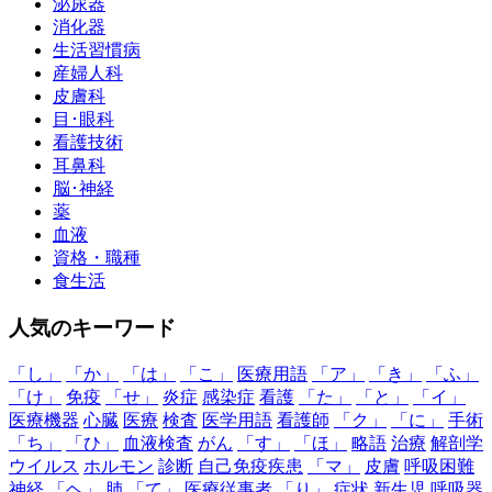
泌尿器
消化器
生活習慣病
産婦人科
皮膚科
目･眼科
看護技術
耳鼻科
脳･神経
薬
血液
資格・職種
食生活
人気のキーワード
「し」
「か」
「は」
「こ」
医療用語
「ア」
「き」
「ふ」
「け」
免疫
「せ」
炎症
感染症
看護
「た」
「と」
「イ」
医療機器
心臓
医療
検査
医学用語
看護師
「ク」
「に」
手術
「ち」
「ひ」
血液検査
がん
「す」
「ほ」
略語
治療
解剖学
ウイルス
ホルモン
診断
自己免疫疾患
「マ」
皮膚
呼吸困難
神経
「ヘ」
肺
「て」
医療従事者
「り」
症状
新生児
呼吸器