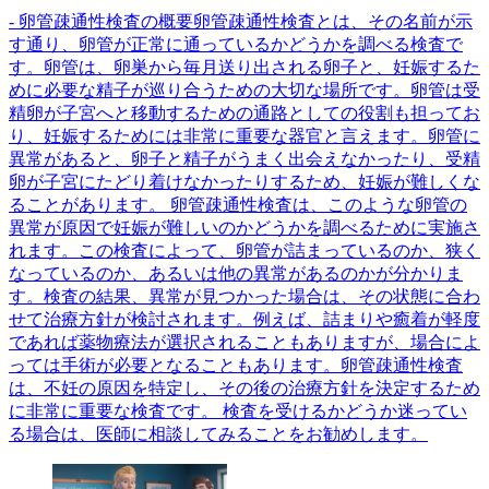
- 卵管疎通性検査の概要卵管疎通性検査とは、その名前が示
す通り、卵管が正常に通っているかどうかを調べる検査で
す。卵管は、卵巣から毎月送り出される卵子と、妊娠するた
めに必要な精子が巡り合うための大切な場所です。卵管は受
精卵が子宮へと移動するための通路としての役割も担ってお
り、妊娠するためには非常に重要な器官と言えます。卵管に
異常があると、卵子と精子がうまく出会えなかったり、受精
卵が子宮にたどり着けなかったりするため、妊娠が難しくな
ることがあります。 卵管疎通性検査は、このような卵管の
異常が原因で妊娠が難しいのかどうかを調べるために実施さ
れます。この検査によって、卵管が詰まっているのか、狭く
なっているのか、あるいは他の異常があるのかが分かりま
す。検査の結果、異常が見つかった場合は、その状態に合わ
せて治療方針が検討されます。例えば、詰まりや癒着が軽度
であれば薬物療法が選択されることもありますが、場合によ
っては手術が必要となることもあります。卵管疎通性検査
は、不妊の原因を特定し、その後の治療方針を決定するため
に非常に重要な検査です。 検査を受けるかどうか迷ってい
る場合は、医師に相談してみることをお勧めします。