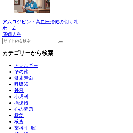
アムロジピン：高血圧治療の切り札
ホーム
産婦人科
カテゴリーから検索
アレルギー
その他
健康寿命
呼吸器
外科
小児科
循環器
心の問題
救急
検査
歯科･口腔