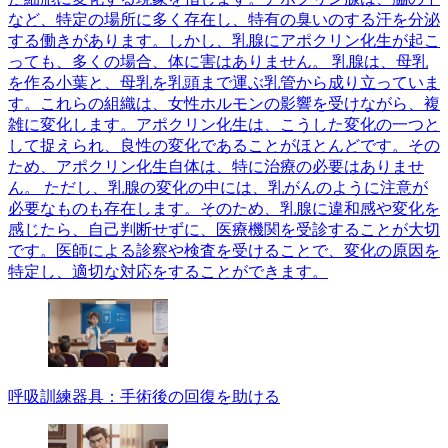
など、特定の場所に多く存在し、特有の臭いのする汗を分泌
する働きがあります。しかし、乳腺にアポクリン化生が起こ
っても、多くの場合、体に害はありません。 乳腺は、母乳
を作る小葉と、母乳を乳頭まで運ぶ乳管から成り立っていま
す。これらの組織は、女性ホルモンの影響を受けながら、複
雑に変化します。アポクリン化生は、こうした変化の一つと
して捉えられ、良性の変化であることがほとんどです。その
ため、アポクリン化生自体は、特に治療の必要はありませ
ん。 ただし、乳腺の変化の中には、乳がんのように注意が
必要なものも存在します。そのため、乳腺に違和感や変化を
感じたら、自己判断せずに、医療機関を受診することが大切
です。医師による診察や検査を受けることで、変化の原因を
特定し、適切な対応をすることができます。
呼吸訓練器具：手術後の回復を助ける