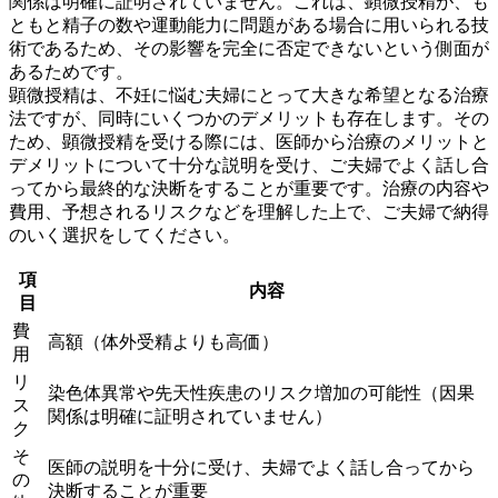
関係は明確に証明されていません。これは、顕微授精が、
も
ともと精子の数や運動能力に問題がある場合
に用いられる技
術であるため、その影響を完全に否定できないという側面が
あるためです。
顕微授精は、不妊に悩む夫婦にとって大きな希望となる治療
法ですが、同時にいくつかのデメリットも存在します。その
ため、顕微授精を受ける際には、医師から治療のメリットと
デメリットについて十分な説明を受け、ご夫婦でよく話し合
ってから最終的な決断をすることが重要です。治療の内容や
費用、予想されるリスクなどを理解した上で、
ご夫婦で納得
のいく選択
をしてください。
項
内容
目
費
高額（体外受精よりも高価）
用
リ
染色体異常や先天性疾患のリスク増加の可能性（因果
ス
関係は明確に証明されていません）
ク
そ
医師の説明を十分に受け、夫婦でよく話し合ってから
の
決断することが重要