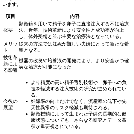
います。
項目
内容
顕微鏡を用いて精子を卵子に直接注入する不妊治療
概要
法。近年、技術革新により安全性と成功率が向上
し、体外受精と並ぶ主要な治療法となっている。
メリッ
従来の方法では妊娠が難しい夫婦にとって新たな希
ト
望となる。
技術革
機器の改良や培養液の開発により、より安全かつ確
新によ
実な治療が可能になった。
る影響
より精度の高い精子選別技術や、卵子への負
担を軽減する注入技術の研究が進められてい
る。
今後の
妊娠率の向上だけでなく、流産率の低下や先
展望
天性異常のリスク軽減も期待される。
顕微授精によって生まれた子供の長期的な健
康状態についても、さらなる研究とデータ蓄
積が重要視されている。