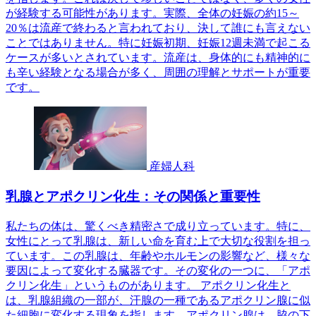
が経験する可能性があります。実際、全体の妊娠の約15～
20％は流産で終わると言われており、決して誰にも言えない
ことではありません。特に妊娠初期、妊娠12週未満で起こる
ケースが多いとされています。流産は、身体的にも精神的に
も辛い経験となる場合が多く、周囲の理解とサポートが重要
です。
産婦人科
乳腺とアポクリン化生：その関係と重要性
私たちの体は、驚くべき精密さで成り立っています。特に、
女性にとって乳腺は、新しい命を育む上で大切な役割を担っ
ています。この乳腺は、年齢やホルモンの影響など、様々な
要因によって変化する臓器です。その変化の一つに、「アポ
クリン化生」というものがあります。 アポクリン化生と
は、乳腺組織の一部が、汗腺の一種であるアポクリン腺に似
た細胞に変化する現象を指します。アポクリン腺は、脇の下