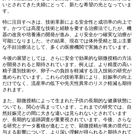
いとされてきた夫婦にとって、新たな希望の光となっていま
す。
特に注目すべきは、技術革新による安全性と成功率の向上で
す。かつては高度な技術と経験を要する治療法でしたが、機
器の改良や培養液の開発が進み、より安全かつ確実な治療が
可能になりました。
その結果、現在では体外受精と並ぶ主要
な不妊治療法として、多くの医療機関で実施されています。
今後の展望としては、さらに安全で効果的な顕微授精の方法
が開発されると期待されています。例えば、より精度の高い
精子選別技術や、卵子への負担を軽減する注入技術の研究が
進められています。これらの技術革新により、妊娠率の向上
だけでなく、流産率の低下や先天性異常のリスク軽減も期待
されます。
また、顕微授精によって生まれた子供の長期的な健康状態に
ついても、関心が高まっています。これまでの研究では、自
然妊娠児との間に大きな違いは見られないとされています
が、長期的な追跡調査が重要視されています。今後、さらな
る研究とデータ蓄積が進むことで、顕微授精が将来の世代に
与える影響について、より深い理解が得られると期待されて