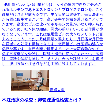
- 低用量ピルとは低用量ピルは、女性の体内で自然に分泌さ
れるホルモンであるエストロゲンとプロゲステロンを、ごく
微量だけ含んだ飲み薬です。主な目的は避妊で、毎日決まっ
た時間に服用することで、高い確率で妊娠を避けることがで
きます。従来のピルに比べてホルモンの量がかなり抑えられ
ているため、吐き気や頭痛、乳房の張りといった副作用が少
なくなっています。これは低用量ピルの大きなメリットと言
えるでしょう。また、月経周期を整えたり、月経痛や月経量
を軽減する効果も期待できます。低用量ピルは医師の処方が
必要な薬です。自己判断で服用することは大変危険なので、
必ず医療機関を受診し、医師の指示に従ってください。医師
は、問診や診察を通して、その人に合った種類のピルを選択
し、服用方法や注意点などを丁寧に説明してくれます。
産婦人科
不妊治療の検査：卵管疎通性検査とは？