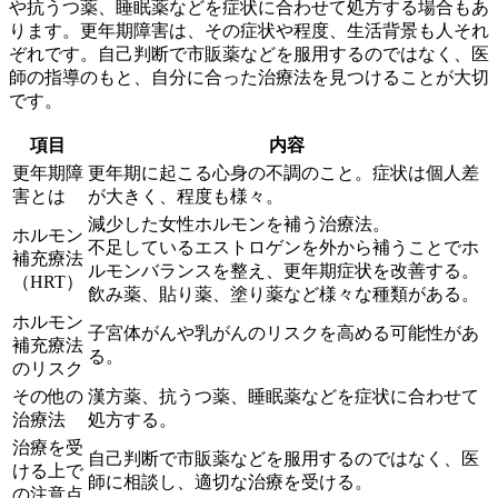
や抗うつ薬、睡眠薬などを症状に合わせて処方する場合もあ
ります。更年期障害は、その症状や程度、生活背景も人それ
ぞれです。自己判断で市販薬などを服用するのではなく、医
師の指導のもと、自分に合った治療法を見つけることが大切
です。
項目
内容
更年期障
更年期に起こる心身の不調のこと。症状は個人差
害とは
が大きく、程度も様々。
減少した女性ホルモンを補う治療法。
ホルモン
不足しているエストロゲンを外から補うことでホ
補充療法
ルモンバランスを整え、更年期症状を改善する。
（HRT）
飲み薬、貼り薬、塗り薬など様々な種類がある。
ホルモン
子宮体がんや乳がんのリスクを高める可能性があ
補充療法
る。
のリスク
その他の
漢方薬、抗うつ薬、睡眠薬などを症状に合わせて
治療法
処方する。
治療を受
自己判断で市販薬などを服用するのではなく、医
ける上で
師に相談し、適切な治療を受ける。
の注意点