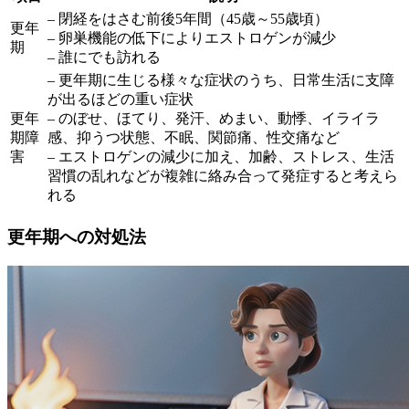
– 閉経をはさむ前後5年間（45歳～55歳頃）
更年
– 卵巣機能の低下によりエストロゲンが減少
期
– 誰にでも訪れる
– 更年期に生じる様々な症状のうち、日常生活に支障
が出るほどの重い症状
更年
– のぼせ、ほてり、発汗、めまい、動悸、イライラ
期障
感、抑うつ状態、不眠、関節痛、性交痛など
害
– エストロゲンの減少に加え、加齢、ストレス、生活
習慣の乱れなどが複雑に絡み合って発症すると考えら
れる
更年期への対処法