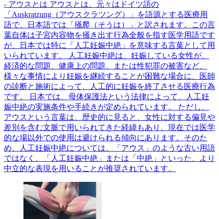
- アウスとは アウスとは、元々はドイツ語の
「Auskratzung（アウスクラツング）」を語源とする医療用
語で、日本語では「掻爬（そうは）」と訳されます。この言
葉自体は子宮内容物を掻き出す行為全般を指す医学用語です
が、日本では特に「人工妊娠中絶」を意味する言葉として用
いられています。 人工妊娠中絶は、妊娠している女性が、
経済的な問題、健康上の問題、または性犯罪の被害など、
様々な事情により妊娠を継続することが困難な場合に、医師
の診断と施術によって、人工的に妊娠を終了させる医療行為
です。 日本では、母体保護法という法律によって、人工妊
娠中絶の実施条件や手続きが定められています。 ただし、
アウスという言葉は、歴史的に見ると、女性に対する偏見や
差別を含む文脈で用いられてきた経緯もあり、現在では医学
的な場以外での使用は避けられる傾向にあります。そのた
め、人工妊娠中絶については、「アウス」のような古い用語
ではなく、「人工妊娠中絶」または「中絶」といった、より
中立的な表現を用いることが推奨されています。