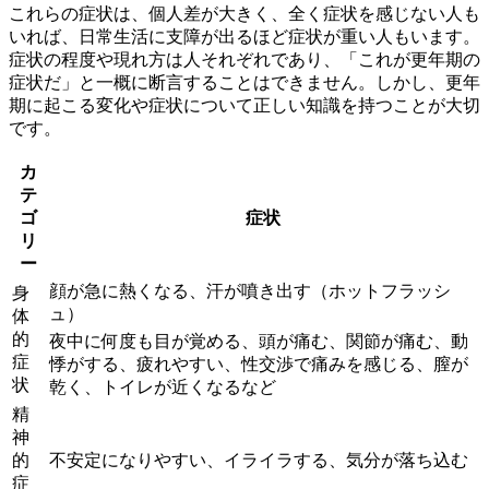
これらの症状は、個人差が大きく、全く症状を感じない人も
いれば、日常生活に支障が出るほど症状が重い人もいます。
症状の程度や現れ方は人それぞれであり、「これが更年期の
症状だ」と一概に断言することはできません。しかし、更年
期に起こる変化や症状について正しい知識を持つことが大切
です。
カ
テ
ゴ
症状
リ
ー
顔が急に熱くなる、汗が噴き出す（ホットフラッシ
身
ュ）
体
的
夜中に何度も目が覚める、頭が痛む、関節が痛む、動
症
悸がする、疲れやすい、性交渉で痛みを感じる、膣が
状
乾く、トイレが近くなるなど
精
神
的
不安定になりやすい、イライラする、気分が落ち込む
症