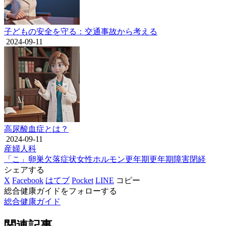
子どもの安全を守る：交通事故から考える
2024-09-11
高尿酸血症とは？
2024-09-11
産婦人科
「こ」
卵巣欠落症状
女性ホルモン
更年期
更年期障害
閉経
シェアする
X
Facebook
はてブ
Pocket
LINE
コピー
総合健康ガイドをフォローする
総合健康ガイド
関連記事