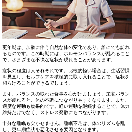
更年期は、
加齢に伴う自然な体の変化
であり、誰にでも訪れ
るものです。この時期には、ホルモンバランスが乱れること
で、さまざまな不快な症状が現れることがあります。
症状の程度は人それぞれです。比較的軽い場合は、
生活習慣
を見直し、セルフケアを積極的に取り入れる
ことで、症状を
和らげることができるでしょう。
まず、
バランスの取れた食事
を心がけましょう。栄養バラン
スが崩れると、体の不調につながりやすくなります。また、
適度な運動
も効果的です。軽い運動を継続することで、体力
維持だけでなく、ストレス発散にもつながります。
十分な睡眠
も欠かせません。睡眠不足は、体のリズムを乱
し、更年期症状を悪化させる要因となります。