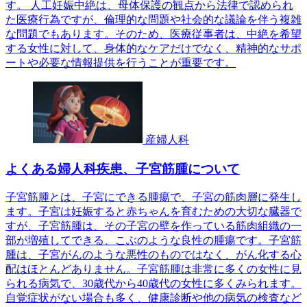
す。 人工妊娠中絶は、母体保護の観点から法律で認められ
た医療行為ですが、倫理的な問題や社会的な議論を伴う複雑
な問題でもあります。そのため、医療従事者は、中絶を希望
する女性に対して、身体的なケアだけでなく、精神的なサポ
ートや必要な情報提供を行うことが重要です。
産婦人科
よくある婦人科疾患、子宮筋腫について
子宮筋腫とは、子宮にできる腫瘍で、子宮の筋肉層に発生し
ます。子宮は妊娠すると赤ちゃんを育むための大切な臓器で
すが、子宮筋腫は、その子宮の壁を作っている筋肉組織の一
部が増殖してできる、こぶのような良性の腫瘍です。子宮筋
腫は、子宮がんのような悪性のものではなく、がん化する心
配はほとんどありません。子宮筋腫は非常に多くの女性に見
られる病気で、30歳代から40歳代の女性に多くみられます。
自覚症状がない場合も多く、健康診断や他の病気の検査など