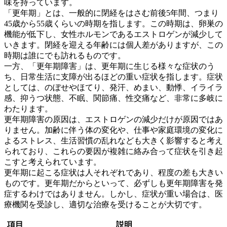
味
を持っています。
「更年期」とは、一般的に閉経をはさむ前後5年間、つまり
45歳から55歳くらいの時期を指します。この時期は、卵巣の
機能が低下し、女性ホルモンであるエストロゲンが減少して
いきます。閉経を迎える年齢には個人差がありますが、この
時期は誰にでも訪れるものです。
一方、「更年期障害」は、更年期に生じる様々な症状のう
ち、
日常生活に支障が出るほどの重い症状
を指します。症状
としては、のぼせやほてり、発汗、めまい、動悸、イライラ
感、抑うつ状態、不眠、関節痛、性交痛など、非常に多岐に
わたります。
更年期障害の原因は、エストロゲンの減少だけが原因ではあ
りません。加齢に伴う体の変化や、仕事や家庭環境の変化に
よるストレス、生活習慣の乱れなども大きく影響すると考え
られており、
これらの要因が複雑に絡み合って症状を引き起
こす
と考えられています。
更年期に起こる症状は人それぞれであり、程度の差も大きい
ものです。更年期だからといって、必ずしも更年期障害を発
症するわけではありません。しかし、症状が重い場合は、医
療機関を受診し、適切な治療を受けることが大切です。
項目
説明