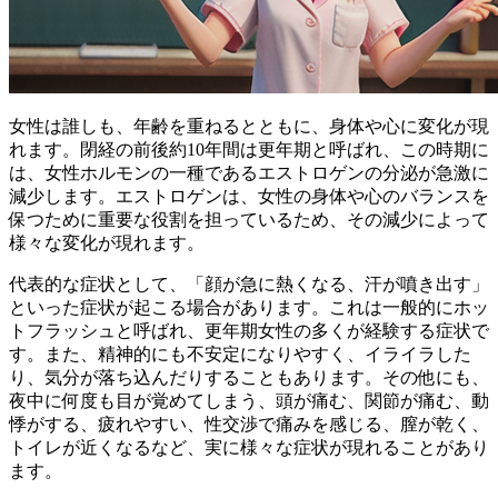
女性は誰しも、年齢を重ねるとともに、身体や心に変化が現
れます。閉経の前後約10年間は更年期と呼ばれ、この時期に
は、女性ホルモンの一種であるエストロゲンの分泌が急激に
減少します。エストロゲンは、女性の身体や心のバランスを
保つために重要な役割を担っているため、その減少によって
様々な変化が現れます。
代表的な症状として、「
顔が急に熱くなる、汗が噴き出す
」
といった症状が起こる場合があります。これは一般的にホッ
トフラッシュと呼ばれ、更年期女性の多くが経験する症状で
す。また、
精神的にも不安定になりやすく、イライラした
り、気分が落ち込んだり
することもあります。その他にも、
夜中に何度も目が覚めてしまう、頭が痛む、関節が痛む、動
悸がする、疲れやすい、性交渉で痛みを感じる、膣が乾く、
トイレが近くなるなど、実に様々な症状が現れることがあり
ます。