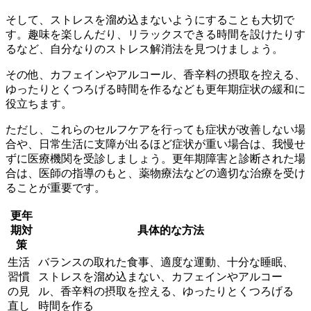
そして、
ストレスを溜め込まない
ようにすることも大切で
す。趣味を楽しんだり、リラックスできる時間を設けたりす
るなど、自分なりのストレス解消法を見つけましょう。
その他、
カフェインやアルコール、香辛料の摂取を控える
、
ゆったりとくつろげる時間を作る
なども更年期症状の緩和に
役立ちます。
ただし、これらのセルフケアを行っても症状が改善しない場
合や、日常生活に支障が出るほど症状が重い場合は、
我慢せ
ずに医療機関を受診
しましょう。更年期障害と診断された場
合は、医師の指導のもと、
薬物療法などの適切な治療
を受け
ることが重要です。
更年
期対
具体的な方法
策
生活
バランスの取れた食事、適度な運動、十分な睡眠、
習慣
ストレスを溜め込まない、カフェインやアルコー
の見
ル、香辛料の摂取を控える、ゆったりとくつろげる
直し
時間を作る