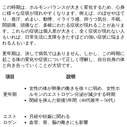
この時期は、
ホルモンバランスが大きく変化する
ため、心身
に様々な症状が現れやすくなります。例えば、のぼせやほて
り、発汗、めまい、動悸、イライラ感、抑うつ気分、不眠、
関節痛、頭痛など、多岐にわたる症状が現れることがありま
す。これらの症状は個人差が大きく、全く症状が現れない人
もいれば、日常生活に支障をきたすほどの強い症状に悩まさ
れる人もいます。
更年期は、決して病気ではありません。しかし、この時期に
起こる体の変化や症状について正しく理解し、自分自身の体
と向き合っていくことが大切です。
項目
説明
女性の体が卵巣の働きを徐々に弱め、女性ホ
更年期
ルモンのエストロゲン分泌が減少する時期
閉経を挟んだ前後5年間（40代後半～50代）
エスト
月経や妊娠に関わる
ロゲン
血管、骨、脳の働きにも影響