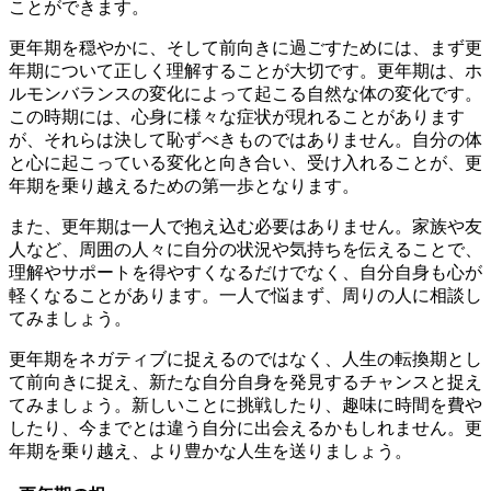
ことができます。
更年期を穏やかに、そして前向きに過ごすためには、まず更
年期について正しく理解することが大切です。更年期は、ホ
ルモンバランスの変化によって起こる自然な体の変化です。
この時期には、心身に様々な症状が現れることがあります
が、それらは決して恥ずべきものではありません。自分の体
と心に起こっている変化と向き合い、受け入れることが、更
年期を乗り越えるための第一歩となります。
また、更年期は一人で抱え込む必要はありません。家族や友
人など、周囲の人々に自分の状況や気持ちを伝えることで、
理解やサポートを得やすくなる
だけでなく、自分自身も心が
軽くなることがあります。一人で悩まず、周りの人に相談し
てみましょう。
更年期をネガティブに捉えるのではなく、
人生の転換期とし
て前向きに捉え、新たな自分自身を発見するチャンス
と捉え
てみましょう。新しいことに挑戦したり、趣味に時間を費や
したり、今までとは違う自分に出会えるかもしれません。更
年期を乗り越え、より豊かな人生を送りましょう。