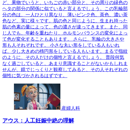
ど、果物でいうと、いちごの赤い部分と、その周りの緑色の
ヘタの部分の関係に似ていると言えるでしょう。この乳輪部
分の色は、一人ひとり異なり、薄いピンク色、茶色、濃い茶
色など、実に様々です。肌の色と同じように、生まれ持った
肌の色素の量によって、色の濃さが違ってきます。また、同
じ人でも、年齢を重ねたり、ホルモンバランスの変化によっ
て色が変化することもあります。 さらに、乳輪の大きさや
形も人それぞれです。 小さな丸い形をしている人もいれ
ば、少し大きめの楕円形をしている人もいます。まるで指紋
のように、その人だけの個性と言えるでしょう。 普段何気
なく過ごしていると、あまり意識することがないかもしれま
せんが、鏡でじっくりと観察してみると、その人それぞれの
個性に気づかされるはずです。
産婦人科
アウス：人工妊娠中絶の理解