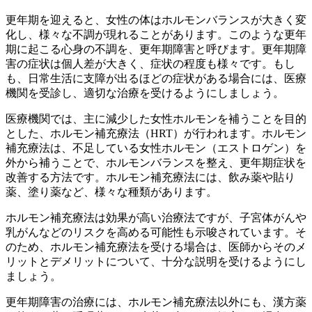
更年期を迎えると、女性の体はホルモンバランスが大きく変
化し、様々な不調が現れることがあります。このような更年
期に起こる心身の不調を、更年期障害と呼びます。更年期障
害の症状は個人差が大きく、症状の程度も様々です。もし
も、日常生活に支障が出るほどの症状がある場合には、医療
機関を受診し、適切な治療を受けるようにしましょう。
医療機関では、
主に減少した女性ホルモンを補うことを目的
とした、ホルモン補充療法（HRT）
が行われます。ホルモン
補充療法は、不足している女性ホルモン（エストロゲン）を
外から補うことで、ホルモンバランスを整え、更年期症状を
改善する方法です。ホルモン補充療法には、飲み薬や貼り
薬、塗り薬など、様々な種類があります。
ホルモン補充療法は効果が高い治療法ですが、子宮体がんや
乳がんなどのリスクを高める可能性
も示唆されています。そ
のため、ホルモン補充療法を受ける場合は、医師からそのメ
リットとデメリットについて、十分な説明を受けるようにし
ましょう。
更年期障害の治療には、ホルモン補充療法以外にも、漢方薬