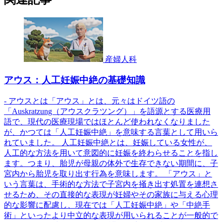
産婦人科
アウス：人工妊娠中絶の基礎知識
- アウスとは「アウス」とは、元々はドイツ語の
「Auskratzung（アウスクラツング）」を語源とする医療用
語で、現代の医療現場ではほとんど使われなくなりました
が、かつては「人工妊娠中絶」を意味する言葉として用いら
れていました。 人工妊娠中絶とは、妊娠している女性が、
人工的な方法を用いて意図的に妊娠を終わらせることを指し
ます。つまり、胎児が母親の体外で生存できない期間に、子
宮内から胎児を取り出す行為を意味します。 「アウス」と
いう言葉は、手術的な方法で子宮内を掻き出す処置を連想さ
せるため、その直接的な表現が妊婦やその家族に与える心理
的な影響に配慮し、現在では「人工妊娠中絶」や「中絶手
術」といったより中立的な表現が用いられることが一般的で