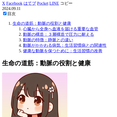
X
Facebook
はてブ
Pocket
LINE
コピー
2024.09.11
目次
生命の道筋：動脈の役割と健康
心臓から全身へ血液を届ける重要な血管
動脈の構造：３層構造で圧力に耐える
動脈の特徴：静脈との違い
動脈がかかわる病気：生活習慣病との関連性
健康な動脈を保つために：生活習慣の改善
生命の道筋：動脈の役割と健康