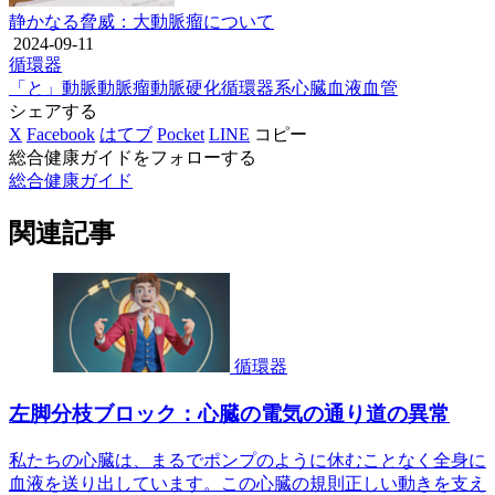
静かなる脅威：大動脈瘤について
2024-09-11
循環器
「と」
動脈
動脈瘤
動脈硬化
循環器系
心臓
血液
血管
シェアする
X
Facebook
はてブ
Pocket
LINE
コピー
総合健康ガイドをフォローする
総合健康ガイド
関連記事
循環器
左脚分枝ブロック：心臓の電気の通り道の異常
私たちの心臓は、まるでポンプのように休むことなく全身に
血液を送り出しています。この心臓の規則正しい動きを支え