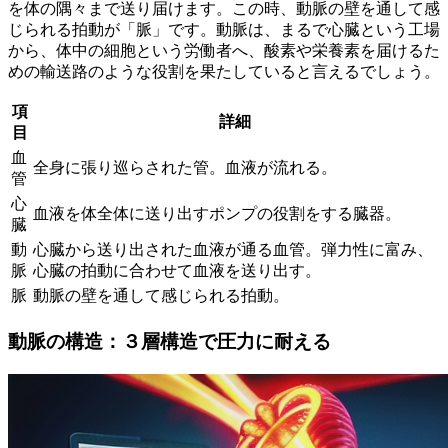
を体の隅々まで送り届けます
。この時、動脈の壁を通して感
じられる拍動が「脈」です。動脈は、まるで心臓という工場
から、体中の細胞という労働者へ、酸素や栄養素を届けるた
めの輸送路のような役割を果たしていると言えるでしょう。
項
詳細
目
血
全身に張り巡らされた管。血液が流れる。
管
心
血液を体全体に送り出すポンプの役割をする臓器。
臓
動
心臓から送り出された血液が通る血管。弾力性に富み、
脈
心臓の拍動に合わせて血液を送り出す。
脈
動脈の壁を通して感じられる拍動。
動脈の構造：３層構造で圧力に耐える