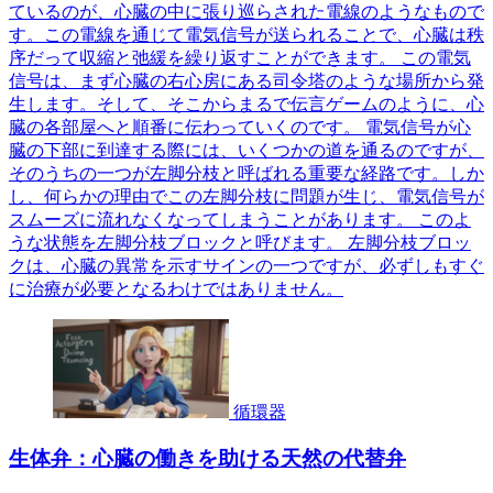
ているのが、心臓の中に張り巡らされた電線のようなもので
す。この電線を通じて電気信号が送られることで、心臓は秩
序だって収縮と弛緩を繰り返すことができます。 この電気
信号は、まず心臓の右心房にある司令塔のような場所から発
生します。そして、そこからまるで伝言ゲームのように、心
臓の各部屋へと順番に伝わっていくのです。 電気信号が心
臓の下部に到達する際には、いくつかの道を通るのですが、
そのうちの一つが左脚分枝と呼ばれる重要な経路です。しか
し、何らかの理由でこの左脚分枝に問題が生じ、電気信号が
スムーズに流れなくなってしまうことがあります。 このよ
うな状態を左脚分枝ブロックと呼びます。 左脚分枝ブロッ
クは、心臓の異常を示すサインの一つですが、必ずしもすぐ
に治療が必要となるわけではありません。
循環器
生体弁：心臓の働きを助ける天然の代替弁