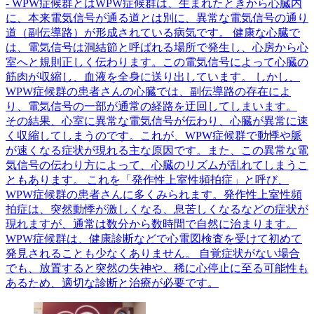
- WPW症候群とはWPW症候群は、生まれたときから心臓内
に、本来電気信号が通る道とは別に、異常な電気信号の通り
道（副伝導路）が形成されている病気です。 健康な心臓で
は、電気信号は洞結節と呼ばれる場所で発生し、心房から心
室へと規則正しく伝わります。この電気信号によって心臓の
筋肉が収縮し、血液を全身に送り出しています。 しかし、
WPW症候群の患者さんの心臓では、副伝導路の存在によ
り、電気信号の一部が通常の経路を迂回してしまいます。
その結果、心室に異常な電気信号が伝わり、心臓が異常に速
く収縮してしまうのです。これが、WPW症候群で動悸や脈
が速くなる症状が現れる主な原因です。また、この異常な電
気信号の伝わり方によって、心臓のリズムが乱れてしまうこ
ともあります。 これを「発作性上室性頻拍症」と呼び、
WPW症候群の患者さんに多くみられます。発作性上室性頻
拍症は、突然動悸が激しくなる、息苦しくなるなどの症状が
現れますが、通常は数分から数時間で自然に治まります。
WPW症候群は、健康診断などで心電図検査を受けて初めて
発見されることも少なくありません。 自覚症状がない場合
でも、放置すると突然の失神や、稀に心停止に至る可能性も
あるため、適切な診断と治療が必要です。