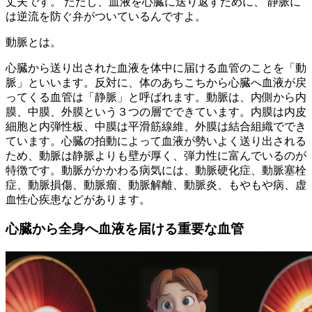
丈夫です。 ただし、血液を心臓に送り返すために、 静脈に
は逆流を防ぐ弁がついているんですよ。
動脈とは。
心臓から送り出された血液を体中に届ける血管のことを「動
脈」といいます。反対に、体のあちこちから心臓へ血液が戻
ってくる血管は「静脈」と呼ばれます。動脈は、内側から内
膜、中膜、外膜という３つの層でできています。内膜は内皮
細胞と内弾性板、中膜は平滑筋線維、外膜は結合組織ででき
ています。心臓の拍動によって血液が勢いよく送り出される
ため、動脈は静脈よりも壁が厚く、弾力性に富んでいるのが
特徴です。動脈がかかわる病気には、動脈硬化症、動脈塞栓
症、動脈損傷、動脈瘤、動脈解離、動脈炎、もやもや病、虚
血性心疾患などがあります。
心臓から全身へ血液を届ける重要な血管