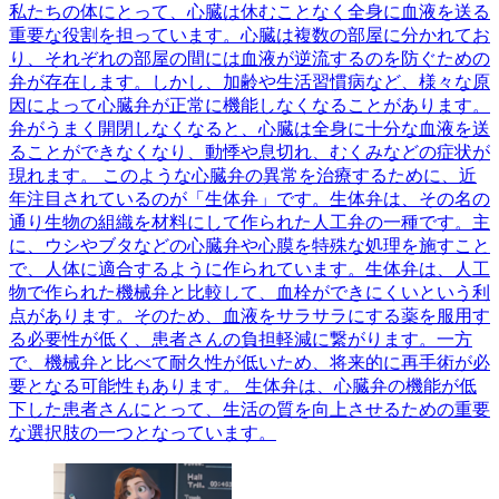
私たちの体にとって、心臓は休むことなく全身に血液を送る
重要な役割を担っています。心臓は複数の部屋に分かれてお
り、それぞれの部屋の間には血液が逆流するのを防ぐための
弁が存在します。しかし、加齢や生活習慣病など、様々な原
因によって心臓弁が正常に機能しなくなることがあります。
弁がうまく開閉しなくなると、心臓は全身に十分な血液を送
ることができなくなり、動悸や息切れ、むくみなどの症状が
現れます。 このような心臓弁の異常を治療するために、近
年注目されているのが「生体弁」です。生体弁は、その名の
通り生物の組織を材料にして作られた人工弁の一種です。主
に、ウシやブタなどの心臓弁や心膜を特殊な処理を施すこと
で、人体に適合するように作られています。生体弁は、人工
物で作られた機械弁と比較して、血栓ができにくいという利
点があります。そのため、血液をサラサラにする薬を服用す
る必要性が低く、患者さんの負担軽減に繋がります。一方
で、機械弁と比べて耐久性が低いため、将来的に再手術が必
要となる可能性もあります。 生体弁は、心臓弁の機能が低
下した患者さんにとって、生活の質を向上させるための重要
な選択肢の一つとなっています。