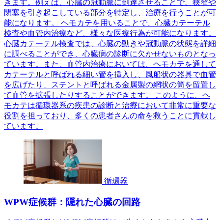
きます。例えば、心臓の冠動脈に到達させることで、狭窄や
閉塞を引き起こしている部分を特定し、治療を行うことが可
能になります。 ヘモカテを用いることで、心臓カテーテル
検査や血管内治療など、様々な医療行為が可能になります。
心臓カテーテル検査では、心臓の動きや冠動脈の状態を詳細
に調べることができ、心臓病の診断に欠かせないものとなっ
ています。また、血管内治療においては、ヘモカテを通して
カテーテルと呼ばれる細い管を挿入し、風船状の器具で血管
を広げたり、ステントと呼ばれる金属製の網状の筒を留置し
て血管を拡張したりすることができます。 このように、ヘ
モカテは循環器系の疾患の診断と治療において非常に重要な
役割を担っており、多くの患者さんの命を救うことに貢献し
ています。
循環器
WPW症候群：隠れた心臓の回路