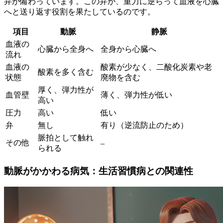
弁が備わっています。
この弁が、重力に逆らって血液を心臓
へと送り返す役割を果たしているのです。
項目
動脈
静脈
血液の
心臓から全身へ
全身から心臓へ
流れ
血液の
酸素が少なく、二酸化炭素や老
酸素を多く含む
状態
廃物を含む
厚く、弾力性が
血管壁
薄く、弾力性が低い
高い
圧力
高い
低い
弁
無し
有り（逆流防止のため）
脈拍として触れ
その他
–
られる
動脈がかかわる病気：生活習慣病との関連性