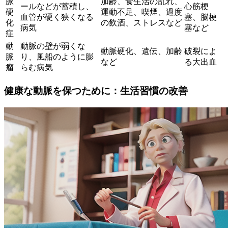
脈
加齢、食生活の乱れ、
ールなどが蓄積し、
心筋梗
硬
運動不足、喫煙、過度
血管が硬く狭くなる
塞、脳梗
化
の飲酒、ストレスなど
病気
塞など
症
動
動脈の壁が弱くな
動脈硬化、遺伝、加齢
破裂によ
脈
り、風船のように膨
など
る大出血
瘤
らむ病気
健康な動脈を保つために：生活習慣の改善