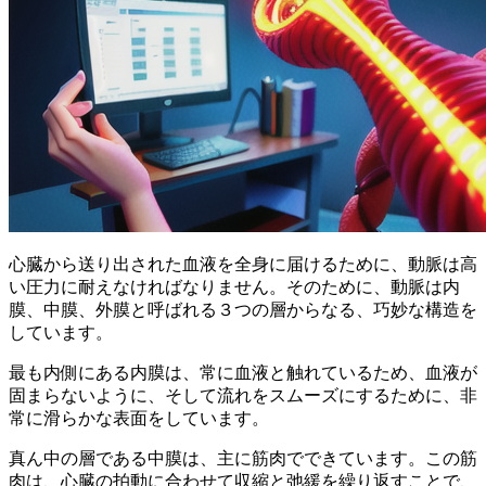
心臓から送り出された血液を全身に届けるために、動脈は高
い圧力に耐えなければなりません。そのために、動脈は
内
膜、中膜、外膜
と呼ばれる３つの層からなる、巧妙な構造を
しています。
最も内側にある内膜は、常に血液と触れているため、
血液が
固まらない
ように、そして
流れをスムーズにする
ために、非
常に滑らかな表面をしています。
真ん中の層である中膜は、主に筋肉でできています。この筋
肉は、心臓の拍動に合わせて収縮と弛緩を繰り返すことで、