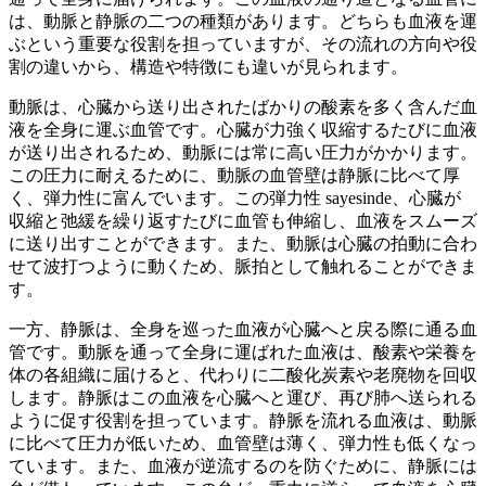
は、動脈と静脈の二つの種類があります。どちらも血液を運
ぶという重要な役割を担っていますが、その流れの方向や役
割の違いから、構造や特徴にも違いが見られます。
動脈は、心臓から送り出されたばかりの酸素を多く含んだ血
液を全身に運ぶ血管です。
心臓が力強く収縮するたびに血液
が送り出されるため、動脈には常に高い圧力がかかります。
この圧力に耐えるために、動脈の血管壁は静脈に比べて厚
く、弾力性に富んでいます。この弾力性 sayesinde、心臓が
収縮と弛緩を繰り返すたびに血管も伸縮し、血液をスムーズ
に送り出すことができます。また、動脈は心臓の拍動に合わ
せて波打つように動くため、脈拍として触れることができま
す。
一方、静脈は、全身を巡った血液が心臓へと戻る際に通る血
管です。動脈を通って全身に運ばれた血液は、酸素や栄養を
体の各組織に届けると、代わりに二酸化炭素や老廃物を回収
します。静脈はこの血液を心臓へと運び、再び肺へ送られる
ように促す役割を担っています。静脈を流れる血液は、動脈
に比べて圧力が低いため、血管壁は薄く、弾力性も低くなっ
ています。また、
血液が逆流するのを防ぐために、静脈には