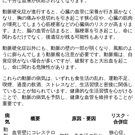
に十分な血液が供給されなくなります。
動脈硬化症が進行すると、心臓の血管に栄養が行き届かなく
なり、胸の痛みや息切れを引き起こす狭心症や、心臓の筋肉
が壊死してしまう心筋梗塞などの心臓病のリスクが高まりま
す。また、脳の血管が詰まると、脳梗塞を引き起こし、命に
関わるだけでなく、後遺症が残る可能性もあります。
動脈硬化症以外にも、動脈の壁の一部が弱くなり、風船のよ
うに膨らんでしまう動脈瘤も注意が必要です。動脈瘤は、
自
覚症状がない場合が多い
ですが、破裂すると大出血を起こ
し、命に関わる危険性があります。
これらの動脈の病気は、いずれも
食生活の乱れ、運動不足、
喫煙、過度の飲酒、ストレスなど、生活習慣と密接に関係
し
ていることが知られています。健康的な生活習慣を心がける
ことで、動脈の病気を予防し、健康な血管を維持することが
重要です。
病
リスク・
概要
原因・要因
気
合併症
動
血管壁にコレステロ
狭心症、