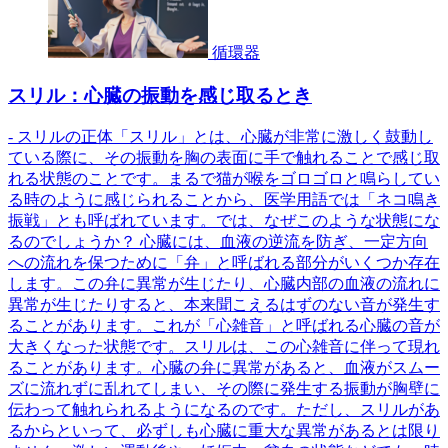
循環器
スリル：心臓の振動を感じ取るとき
- スリルの正体「スリル」とは、心臓が非常に激しく鼓動し
ている際に、その振動を胸の表面に手で触れることで感じ取
れる状態のことです。まるで猫が喉をゴロゴロと鳴らしてい
る時のように感じられることから、医学用語では「ネコ鳴き
振戦」とも呼ばれています。では、なぜこのような状態にな
るのでしょうか？ 心臓には、血液の逆流を防ぎ、一定方向
への流れを保つために「弁」と呼ばれる部分がいくつか存在
します。この弁に異常が生じたり、心臓内部の血液の流れに
異常が生じたりすると、本来聞こえるはずのない音が発生す
ることがあります。これが「心雑音」と呼ばれる心臓の音が
大きくなった状態です。スリルは、この心雑音に伴って現れ
ることがあります。心臓の弁に異常があると、血液がスムー
ズに流れずに乱れてしまい、その際に発生する振動が胸壁に
伝わって触れられるようになるのです。ただし、スリルがあ
るからといって、必ずしも心臓に重大な異常があるとは限り