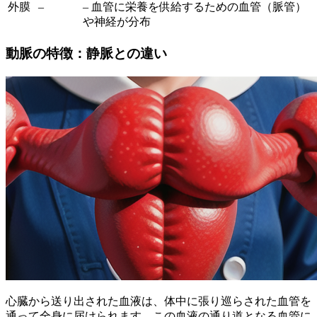
外膜
–
– 血管に栄養を供給するための血管（脈管）
や神経が分布
動脈の特徴：静脈との違い
心臓から送り出された血液は、体中に張り巡らされた血管を
通って全身に届けられます。この血液の通り道となる血管に