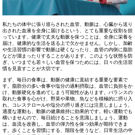
私たちの体中に張り巡らされた血管、動脈は、心臓から送り
出された血液を全身に届けるという、とても重要な役割を担
っています。健康で丈夫な動脈を保つことは、全身に栄養を
届け、健康的な生活を送る上で欠かせません。しかし、
加齢
や生活習慣の影響で動脈は硬くなったり、血管の内側に脂肪
などが溜まったりすることがあります。
このような状態を防
ぎ、いつまでも若々しい血管を保つためには、日々の生活習
慣を見直すことが大切です。
まず、毎日の食事は、動脈の健康に直結する重要な要素で
す。脂肪分の多い食事や塩分の過剰摂取は、血管に負担をか
け、動脈硬化を進めてしまう可能性があります。バランスの
取れた食事を心がけ、
野菜や果物、魚などを積極的に摂り入
れ、コレステロールや塩分の摂り過ぎには注意しましょう。
適度な運動も、動脈の健康維持に効果的です。軽い運動でも
構いませんので、毎日続けることを意識しましょう。運動
は、血流を改善し、血管の弾力性を保つ効果が期待できま
す。歩くことを習慣にする、階段を使うなど、日常生活の中