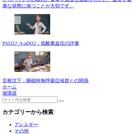
康な状態に保つことが大切です。
PAO2とA-aDO2：低酸素血症の評価
舌根沈下：睡眠時無呼吸症候群との関係
ホーム
循環器
カテゴリーから検索
アレルギー
その他