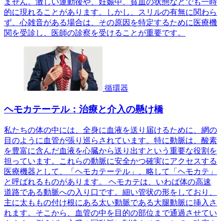
ません。激しい運動後や、妊娠中、貧血の状態などでも一時
的に現れることがあります。しかし、スリルの有無に関わら
ず、心雑音がある場合は、その原因を特定するために医療機
関を受診し、医師の診察を受けることが重要です。
循環器
ヘモカテーテル：治療と介入の懸け橋
私たちの体の中には、全身に血液を送り届けるために、網の
目のように血管が張り巡らされています。特に動脈は、酸素
を豊富に含んだ血液を心臓から送り出すという重要な役割を
担っています。これらの動脈に安全かつ確実にアクセスする
医療機器として、「ヘモカテーテル」、略して「ヘモカテ」
と呼ばれるものがあります。 ヘモカテは、いわば体の高速
道路である動脈への入り口です。細い管状の形をしており、
主に太ももの付け根にある太い動脈である大腿動脈に挿入さ
れます。そこから、血管の中を目的の部位まで通過させてい