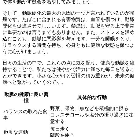
で体を動かす機会を増やしてみましょう。
そして、
動脈硬化の最大の原因の一つと言われているのが喫
煙です。
たばこに含まれる有害物質は、血管を傷つけ、動脈
硬化を促進させてしまいます。禁煙は、動脈を守る上で非常
に重要なのは言うまでもありません。また、ストレスを溜め
込むことも、動脈に悪影響を与えます。十分な睡眠をとり、
リラックスする時間を持ち、心身ともに健康な状態を保つよ
うに心がけましょう。
日々の生活の中で、これらの点に気を配り、健康な動脈を維
持することで、私たちは健やかで活力に満ちた毎日を送るこ
とができます。小さな心がけと習慣の積み重ねが、未来の健
康へと繋がっていくのです。
動脈の健康に良い習
具体的な行動
慣
野菜、果物、魚などを積極的に摂る
バランスの取れた食
コレステロールや塩分の摂り過ぎに注
事
意する
毎日歩く
適度な運動
階段を使う