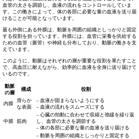
血管の太さを調節
し、血液の流れをコントロールしていま
す。この働きによって、体の各部に必要な量の血液を送り届
けることが可能となっています。
最も外側にある外膜は、
動脈を周囲の組織としっかりと固定
する役割を担っています。外膜には、血管に栄養を供給する
ための血管（脈管）や神経も分布しており、動脈の働きを支
えています。
このように、動脈はそれぞれの層が重要な役割を果たすこと
で、高血圧に耐えながら、効率的に血液を全身に送り届けて
いるのです。
動脈
構成
役割
の層
滑らか
– 血液が固まらないようにする
内膜
な表面
– 血液の流れをスムーズにする
– 心臓の拍動に合わせて収縮と弛緩を繰り返
中膜
筋肉
し、血管の太さを調節する
– 体の各部に必要な量の血液を送り届ける
– 動脈を周囲の組織としっかりと固定する