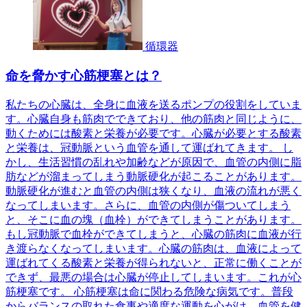
循環器
命を脅かす心筋梗塞とは？
私たちの心臓は、全身に血液を送るポンプの役割をしていま
す。心臓自身も筋肉でできており、他の筋肉と同じように、
動くためには酸素と栄養が必要です。心臓が必要とする酸素
と栄養は、冠動脈という血管を通して運ばれてきます。 し
かし、生活習慣の乱れや加齢などが原因で、血管の内側に脂
肪などが溜まってしまう動脈硬化が起こることがあります。
動脈硬化が進むと血管の内側は狭くなり、血液の流れが悪く
なってしまいます。さらに、血管の内側が傷ついてしまう
と、そこに血の塊（血栓）ができてしまうことがあります。
もし冠動脈で血栓ができてしまうと、心臓の筋肉に血液が行
き渡らなくなってしまいます。心臓の筋肉は、血液によって
運ばれてくる酸素と栄養が得られないと、正常に働くことが
できず、最悪の場合は心臓が停止してしまいます。これが心
筋梗塞です。 心筋梗塞は命に関わる危険な病気です。普段
からバランスの取れた食事や適度な運動を心がけ、血管を健