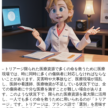
– トリアージ限られた医療資源で多くの命を救うために医療
現場では、
時に同時に多くの傷病者に対応しなければならな
い
ことがあります。災害時や大事故など、
医療現場が混乱
し、医師や看護師、医療物資が不足
している状況下では、全
ての傷病者に十分な医療を施すことが難しい場合がありま
す。このような状況下で、
限られた医療資源を最大限に活用
し、一人でも多くの命を救う
ために用いられるのが「トリア
ージ」です。トリアージは、フランス語で「選別」を意味す