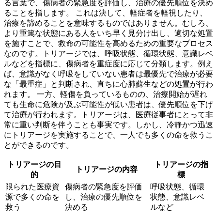
る言葉で、
傷病者の緊急度を評価し、治療の優先順位を決め
る
ことを指します。 これは決して、軽症者を軽視したり、
治療を諦めることを意味するものではありません。むしろ、
より重篤な状態にある人をいち早く見分け出し、適切な処置
を施す
ことで、救命の可能性を高めるための重要なプロセス
なのです。トリアージでは、
呼吸状態、循環状態、意識レベ
ルなどを指標
に、傷病者を重症度に応じて分類します。例え
ば、意識がなく呼吸をしていない患者は最優先で治療が必要
な「最重症」と判断され、直ちに心肺蘇生などの処置が行わ
れます。 一方、軽傷を負っているものの、治療開始が遅れ
ても生命に危険が及ぶ可能性が低い患者は、優先順位を下げ
て治療が行われます。トリアージは、医療従事者にとって非
常に重い判断を伴うことも事実です。しかし、
冷静かつ迅速
にトリアージを実施
することで、一人でも多くの命を救うこ
とができるのです。
トリアージの目
トリアージの指
トリアージの内容
的
標
限られた医療資
傷病者の緊急度を評価
呼吸状態、循環
源で多くの命を
し、治療の優先順位を
状態、意識レベ
救う
決める
ルなど