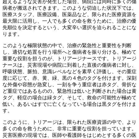
超えるような災害が発生した場合、病院には同時に
多くの傷
病者が搬送されてきます
。このような切迫した状況下では、
医療スタッフ、医療設備、医薬品など、限られた医療資源を
最大限に活用し、一人でも多くの命を救うために、
治療の優
先順位を決定する
という、大変辛い選択を迫られることにな
ります。
このような極限状態の中で、治療の緊急性と重要性を判断
し、適切な処置を行う場所へと傷病者を振り分ける、極めて
重要な役割を担うのが、
トリアージナース
です。トリアージ
ナースは、災害現場や病院に到着した直後の傷病者に対し、
呼吸状態、脈拍、意識レベルなどを素早く評価し、その重症
度に応じて、赤、黄、緑、黒の４色のタグを付けます。深刻
な外傷や容態が急変し、一刻を争う重症者は赤タグ、骨折な
ど重症ではあるものの、緊急性は低いと判断された場合は黄
タグ、軽症の場合は緑タグ、そして、救命の可能性が極めて
低い、あるいはすでに亡くなっている場合は黒タグを付けま
す。
このように、
トリアージは、限られた医療資源の中で、より
多くの命を救うために、非常に重要
な役割を担っています。
災害医療の現場では、医師や看護師をはじめとする多くの医