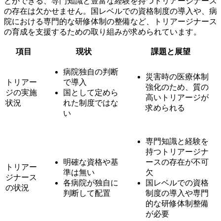
とができる、
専門知識と豊富な経験を持つトリアージナース
の存在は欠かせません
。国レベルでの資格制度の導入や、病
院における専門的な研修体制の整備など、トリアージナース
の育成を支援するための取り組みが求められています。
項目
現状
課題と展望
病院独自の判断
災害時の医療体制
トリアー
で導入
強化のため、質の
ジの実施
国として定めら
高いトリアージが
状況
れた制度ではな
求められる
い
専門知識と経験を
持つトリアージナ
明確な資格や基
ースの存在が不可
トリアー
準は無い
欠
ジナース
各病院が独自に
国レベルでの資格
の状況
判断して配置
制度の導入や専門
的な研修体制整備
が必要