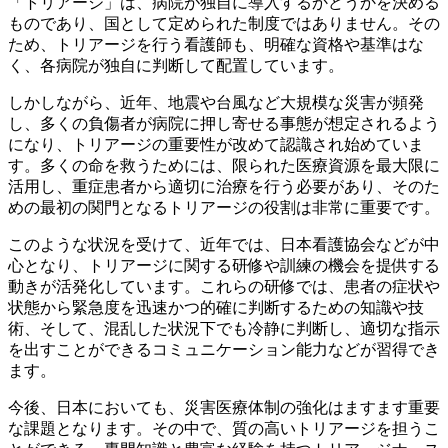
「トリアージ」は、病院が独自に導入するかどうかを決める
ものであり、国として定められた制度ではありません。その
ため、トリアージを行う看護師も、明確な資格や基準はな
く、各病院が独自に判断して配置しています。
しかしながら、近年、地震や台風など大規模な災害が頻発
し、多くの負傷者が病院に押し寄せる事態が想定されるよう
になり、トリアージの重要性が改めて認識され始めていま
す。多くの命を救うためには、限られた医療資源を最大限に
活用し、重症患者から適切に治療を行う必要があり、そのた
めの最初の関門となるトリアージの役割は非常に重要です。
このような状況を受けて、近年では、
日本看護協会などが中
心となり、トリアージに関する研修や訓練の機会を提供する
動き
が活発化しています。これらの研修では、患者の症状や
状態から緊急度を迅速かつ的確に判断するための知識や技
術、そして、混乱した状況下でも冷静に判断し、適切な指示
を出すことができるコミュニケーション能力などが習得でき
ます。
今後、日本においても、災害医療体制の強化はますます重要
な課題となります。その中で、質の高いトリアージを担うこ