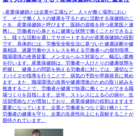
- 産業保健師とは企業や工場など、人々が働く場所におい
て、そこで働く人々の健康を守るために活動する保健師のこ
とを、産業保健師と呼びます。医師の資格を持つ産業医と連
携し、労働者が心身ともに健康な状態で働くことができるよ
う、様々な活動を通してサポートするのが産業保健師の役割
です。具体的には、労働安全衛生法に基づいた健康診断や健
康相談、過重労働やストレスを抱える労働者への個別指導、
職場環境の改善提案、メンタルヘルス対策など、幅広い業務
を行います。産業保健師は、労働者一人ひとりの健康状態を
把握し、健康上の問題を抱える労働者に対しては、適切なア
ドバイスや指導を行うことで、病気の予防や早期発見に努め
ます。また、職場環境の改善や健康増進のための取り組みを
推進することで、労働者が健康で快適に働くことができる職
場づくりを目指します。近年、ストレスによる心の病や、生
活習慣病などが増加しており、産業保健師の役割はますます
重要になっています。企業と労働者をつなぐ架け橋として、
労働者の健康を守り、企業の生産性向上にも貢献することが
期待されています。