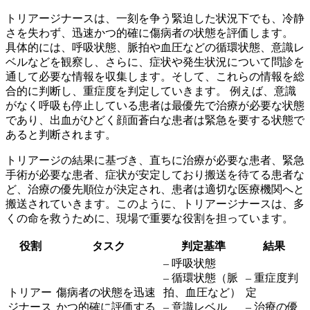
トリアージナースは、一刻を争う緊迫した状況下でも、
冷静
さを失わず、迅速かつ的確に傷病者の状態を評価します。
具体的には、
呼吸状態、脈拍や血圧などの循環状態、意識レ
ベルなどを観察し、さらに、症状や発生状況について問診を
通して必要な情報を収集します。
そして、これらの情報を総
合的に判断し、
重症度を判定していきます。
例えば、意識
がなく呼吸も停止している患者は最優先で治療が必要な状態
であり、出血がひどく顔面蒼白な患者は緊急を要する状態で
あると判断されます。
トリアージの結果に基づき、
直ちに治療が必要な患者、緊急
手術が必要な患者、症状が安定しており搬送を待てる患者な
ど、治療の優先順位が決定され、患者は適切な医療機関へと
搬送されていきます。
このように、トリアージナースは、多
くの命を救うために、現場で重要な役割を担っています。
役割
タスク
判定基準
結果
– 呼吸状態
– 循環状態（脈
– 重症度判
トリアー
傷病者の状態を迅速
拍、血圧など）
定
ジナース
かつ的確に評価する
– 意識レベル
– 治療の優