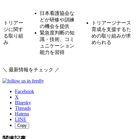
日本看護協会な
どが研修や訓練
トリアー
トリアージナース
の機会を提供
ジに関す
育成を支援するた
緊急度判断の知
る取り組
めの取り組みが求
識・技術、コミ
み
められる
ュニケーション
能力を習得
＼ 最新情報をチェック ／
Facebook
X
Bluesky
Threads
Hatena
LINE
Copy
関連記事