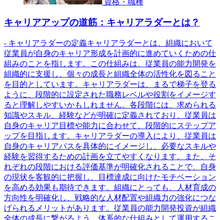
資格・職種
キャリアアップの道筋：キャリアラダーとは？
- キャリアラダーの定義キャリアラダーとは、組織において
従業員が自身のキャリア形成を計画的に進めていくための仕
組みのことを指します。この仕組みは、従業員の能力開発を
組織的に支援し、個々の成長と組織全体の活性化を図ること
を目的としています。キャリアラダーは、まるで梯子を登る
ように、段階的に設定された職務レベルや役割をイメージす
ると理解しやすいかもしれません。各段階には、求められる
知識やスキル、経験などが明確に定義されており、従業員は
自身のキャリア目標や能力に合わせて、段階的にステップア
ップを目指します。キャリアラダーの導入により、従業員は
自身のキャリアパスを具体的にイメージし、必要なスキルや
経験を習得するための計画を立てやすくなります。また、そ
れぞれの段階における評価基準が明確化されることで、自身
の現状を客観的に把握し、目標達成に向けたモチベーション
を高める効果も期待できます。組織にとっても、人材育成の
方向性を明確化し、戦略的な人材配置や組織力の強化につな
げられるメリットがあります。従業員の能力開発投資が組織
全体の成長に繋がるよう、体系的な仕組みとして運用するこ