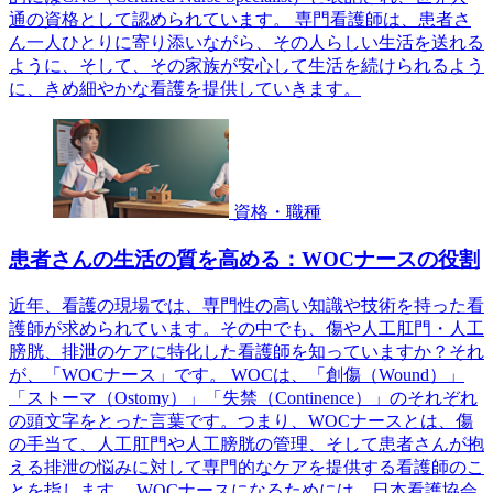
通の資格として認められています。 専門看護師は、患者さ
ん一人ひとりに寄り添いながら、その人らしい生活を送れる
ように、そして、その家族が安心して生活を続けられるよう
に、きめ細やかな看護を提供していきます。
資格・職種
患者さんの生活の質を高める：WOCナースの役割
近年、看護の現場では、専門性の高い知識や技術を持った看
護師が求められています。その中でも、傷や人工肛門・人工
膀胱、排泄のケアに特化した看護師を知っていますか？それ
が、「WOCナース」です。 WOCは、「創傷（Wound）」
「ストーマ（Ostomy）」「失禁（Continence）」のそれぞれ
の頭文字をとった言葉です。つまり、WOCナースとは、傷
の手当て、人工肛門や人工膀胱の管理、そして患者さんが抱
える排泄の悩みに対して専門的なケアを提供する看護師のこ
とを指します。 WOCナースになるためには、日本看護協会