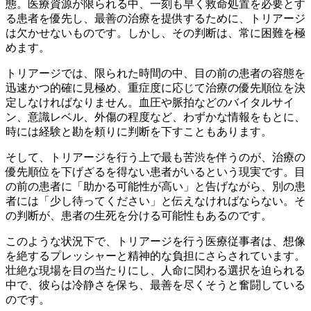
態。医療資源が限られる中、一刻も早く救命処置を必要とす
る患者を優先し、最善の治療を提供するために、トリアージ
は欠かせないものです。しかし、その判断は、常に困難を極
めます。
トリアージでは、
限られた時間の中、目の前の患者の容態を
迅速かつ的確に見極め、重症度に応じて治療の優先順位を決
定
しなければなりません。血圧や脈拍などのバイタルサイ
ン、意識レベル、外傷の程度など、わずかな情報をもとに、
時には経験と勘を頼りに判断を下すこともあります。
そして、トリアージを行う上で最も苦渋を伴うのが、
治療の
優先順位を下げざるを得ない患者がいる
という現実です。目
の前の患者に「助かる可能性が高い」と告げながら、別の患
者には「少し待ってください」と伝えなければならない。そ
の判断が、患者の生死を分ける可能性もあるのです。
このような状況下で、トリアージを行う医療従事者は、想像
を絶するプレッシャーと精神的な負担にさらされています。
壮絶な現場を目の当たりにし、人命に関わる選択を迫られる
中で、彼らは冷静さを保ち、最善を尽くそうと奮闘している
のです。