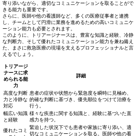
寄り添いながら、適切なコミュニケーションを取ることがで
きる能力も重要
です。
さらに、医師や他の看護師など、多くの医療従事者と連携
し、チームとして円滑に業務を進めるための高いコミュニケ
ーション能力も必要とされます。
このように、トリアージナースは、
豊富な知識と経験、冷静
な判断力、そして優れたコミュニケーション能力を兼ね備え
た、まさに救急医療の現場を支えるプロフェッショナル
と言
えるでしょう。
トリアージ
ナースに求
詳細
められる能
力
高度な判断
患者の症状や状態から緊急度を瞬時に見極め、
力と冷静な
的確な判断に基づき、優先順位をつけて治療を
対応
行う。
幅広い知識
様々な疾患に関する知識と、経験に基づいた直
と経験
感力を持つ。
緊迫した状況下でも患者や家族に寄り添い、適
優れたコミ
切なコミュニケーションを取る。医師や他の看