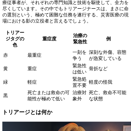
療従事者が、それぞれの専門知識と技術を駆使して、全力を
尽くしています。その中でもトリアージナースは、まさに命
の選別という、極めて困難な任務を遂行する、災害医療の現
場における影の立役者と言えるでしょう。
トリアー
治療の
ジタグの
重症度
例
緊急性
色
一刻を
深刻な外傷、容態
赤
最重症
争う
が急変している
緊急性
黄
重症
骨折など
は低い
緊急処
緑
軽症
軽度の怪我
置不要
死亡または救命の可
治療対
死亡、救命不可能
黒
能性が極めて低い
象外
な状態
トリアージとは何か