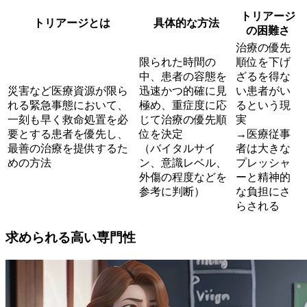
トリアージ
トリアージとは
具体的な方法
の困難さ
治療の優先
限られた時間の
順位を下げ
中、患者の容態を
ざるを得な
災害など医療資源が限ら
迅速かつ的確に見
い患者がい
れる緊急事態において、
極め、重症度に応
るという現
一刻も早く救命処置を必
じて治療の優先順
実
要とする患者を優先し、
位を決定
→医療従事
最善の治療を提供するた
（バイタルサイ
者は大きな
めの方法
ン、意識レベル、
プレッシャ
外傷の程度などを
ーと精神的
参考に判断）
な負担にさ
らされる
求められる高い専門性