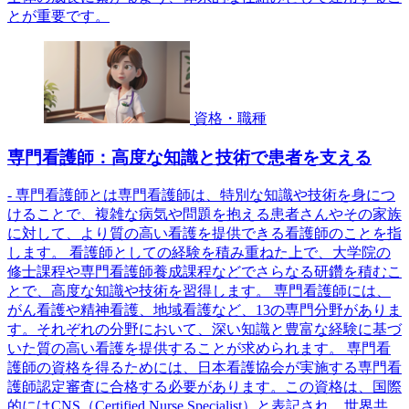
とが重要です。
資格・職種
専門看護師：高度な知識と技術で患者を支える
- 専門看護師とは専門看護師は、特別な知識や技術を身につ
けることで、複雑な病気や問題を抱える患者さんやその家族
に対して、より質の高い看護を提供できる看護師のことを指
します。 看護師としての経験を積み重ねた上で、大学院の
修士課程や専門看護師養成課程などでさらなる研鑽を積むこ
とで、高度な知識や技術を習得します。 専門看護師には、
がん看護や精神看護、地域看護など、13の専門分野がありま
す。それぞれの分野において、深い知識と豊富な経験に基づ
いた質の高い看護を提供することが求められます。 専門看
護師の資格を得るためには、日本看護協会が実施する専門看
護師認定審査に合格する必要があります。この資格は、国際
的にはCNS（Certified Nurse Specialist）と表記され、世界共