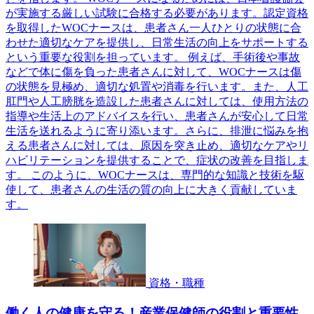
が実施する厳しい試験に合格する必要があります。認定資格
を取得したWOCナースは、患者さん一人ひとりの状態に合
わせた適切なケアを提供し、日常生活の向上をサポートする
という重要な役割を担っています。 例えば、手術後や事故
などで体に傷を負った患者さんに対して、WOCナースは傷
の状態を見極め、適切な処置や消毒を行います。また、人工
肛門や人工膀胱を造設した患者さんに対しては、使用方法の
指導や生活上のアドバイスを行い、患者さんが安心して日常
生活を送れるように寄り添います。さらに、排泄に悩みを抱
える患者さんに対しては、原因を突き止め、適切なケアやリ
ハビリテーションを提供することで、症状の改善を目指しま
す。 このように、WOCナースは、専門的な知識と技術を駆
使して、患者さんの生活の質の向上に大きく貢献していま
す。
資格・職種
働く人の健康を守る！産業保健師の役割と重要性