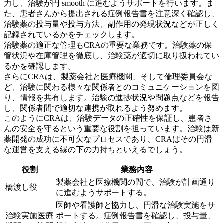
力し、
治験が円 smooth に進むようサポート
を行います。ま
た、患者さんから提出される症例報告書を注意深く確認し、
治験薬の投与量や投与方法、副作用の発現状況などが正しく
記録されているかをチェックします。
治験薬の適正な管理もCRAの重要な業務です。治験薬の保
管状況や在庫管理を徹底し、治験薬が適切に取り扱われてい
るかを確認します。
さらにCRAは、製薬会社と医療機関、そして倫理委員会な
ど、治験に関わる様々な関係者とのコミュニケーションを図
り、情報を共有します。治験の進捗状況や問題点などを報告
し、関係者間で適切な連携が取れるよう努めます。
このようにCRAは、
治験データの正確性を保証し、患者さ
んの安全を守る
という重要な役割を担っています。治験は新
薬開発の成功に不可欠なプロセスであり、CRAはその円滑
な運営を支える縁の下の力持ちといえるでしょう。
役割
業務内容
製薬会社と医療機関の間で、治験が計画通り
橋渡し役
に進むようサポートする。
医師や看護師と協力し、円滑な治験実施をサ
治験実施医療
ポートする。症例報告書を確認し、投与量、