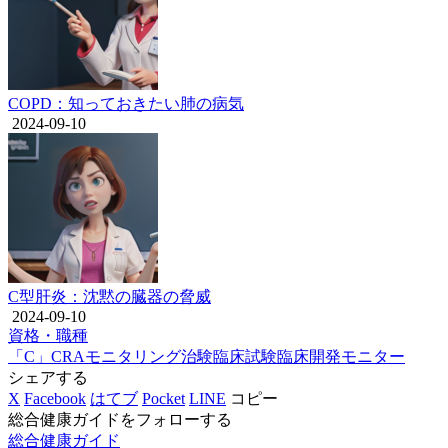
COPD：知っておきたい肺の病気
2024-09-10
C型肝炎：沈黙の臓器の脅威
2024-09-10
資格・職種
「C」
CRA
モニタリング
治験
臨床試験
臨床開発モニター
シェアする
X
Facebook
はてブ
Pocket
LINE
コピー
総合健康ガイドをフォローする
総合健康ガイド