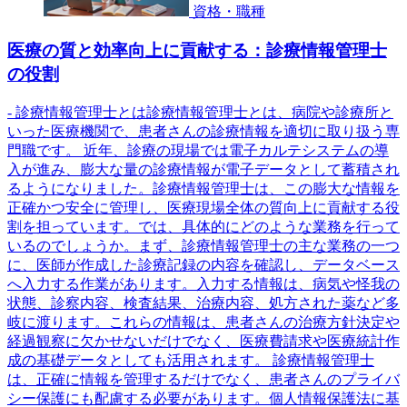
資格・職種
医療の質と効率向上に貢献する：診療情報管理士
の役割
- 診療情報管理士とは診療情報管理士とは、病院や診療所と
いった医療機関で、患者さんの診療情報を適切に取り扱う専
門職です。 近年、診療の現場では電子カルテシステムの導
入が進み、膨大な量の診療情報が電子データとして蓄積され
るようになりました。診療情報管理士は、この膨大な情報を
正確かつ安全に管理し、医療現場全体の質向上に貢献する役
割を担っています。では、具体的にどのような業務を行って
いるのでしょうか。まず、診療情報管理士の主な業務の一つ
に、医師が作成した診療記録の内容を確認し、データベース
へ入力する作業があります。入力する情報は、病気や怪我の
状態、診察内容、検査結果、治療内容、処方された薬など多
岐に渡ります。これらの情報は、患者さんの治療方針決定や
経過観察に欠かせないだけでなく、医療費請求や医療統計作
成の基礎データとしても活用されます。 診療情報管理士
は、正確に情報を管理するだけでなく、患者さんのプライバ
シー保護にも配慮する必要があります。個人情報保護法に基