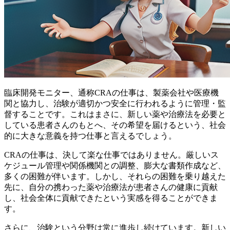
臨床開発モニター、通称CRAの仕事は、製薬会社や医療機
関と協力し、治験が適切かつ安全に行われるように管理・監
督することです。これはまさに、
新しい薬や治療法を必要と
している患者さんのもとへ、その希望を届ける
という、社会
的に大きな意義を持つ仕事と言えるでしょう。
CRAの仕事は、決して楽な仕事ではありません。厳しいス
ケジュール管理や関係機関との調整、膨大な書類作成など、
多くの困難が伴います。しかし、それらの困難を乗り越えた
先に、
自分の携わった薬や治療法が患者さんの健康に貢献
し、社会全体に貢献できた
という実感を得ることができま
す。
さらに、治験という分野は常に進歩し続けています。新しい