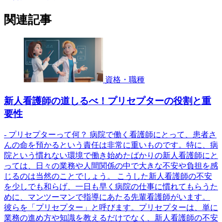
関連記事
資格・職種
新人看護師の道しるべ！プリセプターの役割と重
要性
- プリセプターって何？ 病院で働く看護師にとって、患者さ
んの命を預かるという責任は非常に重いものです。特に、病
院という慣れない環境で働き始めたばかりの新人看護師にと
っては、日々の業務や人間関係の中で大きな不安や負担を感
じるのは当然のことでしょう。 こうした新人看護師の不安
を少しでも和らげ、一日も早く病院の仕事に慣れてもらうた
めに、マンツーマンで指導にあたる先輩看護師がいます。
彼らを「プリセプター」と呼びます。プリセプターは、単に
業務の進め方や知識を教えるだけでなく、新人看護師の不安