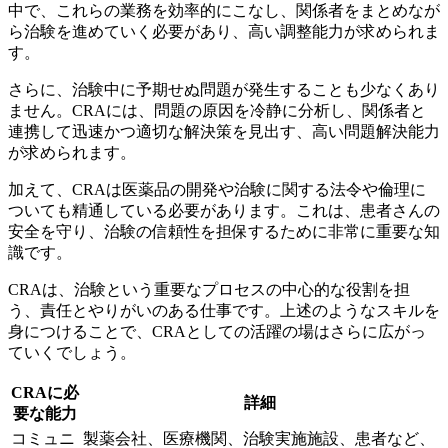
中で、これらの業務を効率的にこなし、関係者をまとめなが
ら治験を進めていく必要があり、高い
調整能力
が求められま
す。
さらに、治験中に予期せぬ問題が発生することも少なくあり
ません。CRAには、問題の原因を冷静に分析し、関係者と
連携して
迅速かつ適切な解決策
を見出す、高い問題解決能力
が求められます。
加えて、CRAは医薬品の開発や治験に関する
法令や倫理
に
ついても精通している必要があります。これは、患者さんの
安全を守り、治験の信頼性を担保するために非常に重要な知
識です。
CRAは、治験という重要なプロセスの中心的な役割を担
う、責任とやりがいのある仕事です。上述のようなスキルを
身につけることで、CRAとしての活躍の場はさらに広がっ
ていくでしょう。
CRAに必
詳細
要な能力
コミュニ
製薬会社、医療機関、治験実施施設、患者など、