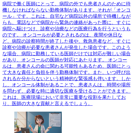
病院で働く医師にとって、病院の外でも患者さんのために待
機しなければならない勤務体制があります。それが「オンコ
ール」です。これは、自宅など病院以外の場所で待機しなが
らも、電話などで病院から緊急の連絡があった際に、すぐに
病院へ駆けつけ、診察や治療などの医療行為を行うというも
のです。 オンコールが必要とされるのは、夜間や休日な
ど、病院の診察時間が終了した後や、救急患者など、すぐに
診察や治療が必要な患者さんが発生した場合です。このよう
な場合、病院に勤務している医師だけでは対応が難しい場合
があり、オンコールの医師が対応にあたります。 オンコー
ルは、患者さんの命に関わる可能性もあるため、医師にとっ
て大きな責任と負担を伴う勤務体制です。また、いつ呼び出
されるか分からないという精神的な緊張感も伴います。しか
し、オンコール体制があることで、患者さんは、時間や場所
を問わず、必要な時に適切な医療を受けることができます。
これは、医療現場において非常に重要な役割を果たしてお
り、医師の大きな貢献と言えるでしょう。