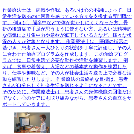
作業療法士は、病気や怪我、あるいは心の不調によって、日
常生活を送るのに困難を感じている方々を支援する専門職で
す。 例えば、脳卒中などで体が動かしにくくなった方、骨
折の後遺症で手足が思うように使えない方、あるいは精神的
な病気により集中力や意欲が低下している方など、様々な状
況の人々が対象となります。 作業療法士は、医師の指示に
基づき、患者さん一人ひとりの状態を丁寧に評価し、その人
に合わせた治療プログラムを作成します。 この治療プログ
ラムでは、日常生活で必要な動作や活動を練習します。 例
えば、食事や着替え、入浴などの基本的な動作を練習した
り、仕事や趣味など、その人が社会生活を送る上で必要な活
動を練習したりします。 作業療法の最終的な目標は、患者
さんが自分らしく社会生活を送れるようになることです。
そのために、作業療法士は、患者さんの身体機能の回復だけ
でなく、心のケアにも取り組みながら、患者さんの自立をサ
ポートしていきます。