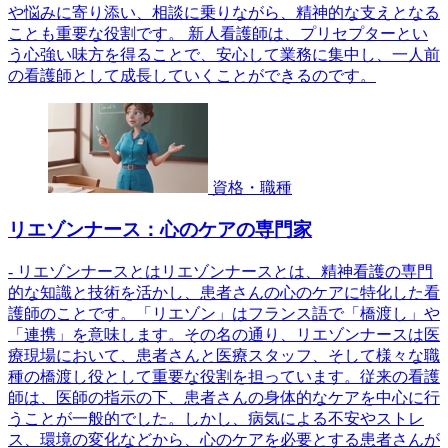
や悩みに寄り添い、相談に乗りながら、精神的な支えとなる
ことも重要な役割です。 新人看護師は、プリセプターとい
う心強い味方を得ることで、安心して業務に集中し、一人前
の看護師として成長していくことができるのです。
資格・職種
リエゾンナース：心のケアの専門家
- リエゾンナースとはリエゾンナースとは、精神看護の専門
的な知識と技術を活かし、患者さんの心のケアに特化した看
護師のことです。「リエゾン」はフランス語で「橋渡し」や
「連携」を意味します。その名の通り、リエゾンナースは医
療現場において、患者さんと医療スタッフ、そして様々な職
種の橋渡し役として重要な役割を担っています。従来の看護
師は、医師の指示の下、患者さんの身体的なケアを中心に行
うことが一般的でした。しかし、病気による不安やストレ
ス、環境の変化などから、心のケアを必要とする患者さんが