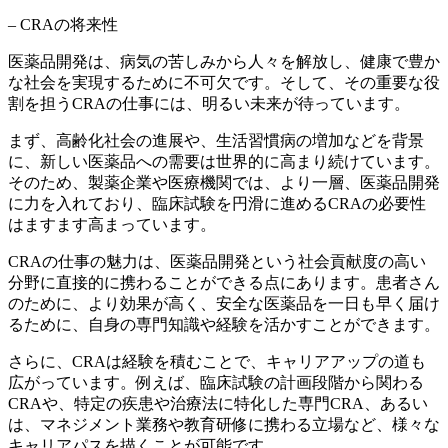
– CRAの将来性
医薬品開発は、病気の苦しみから人々を解放し、健康で豊か
な社会を実現するために不可欠です。
そして、その重要な役
割を担うCRAの仕事には、明るい未来が待っています。
まず、
高齢化社会の進展や、生活習慣病の増加などを背景
に、新しい医薬品への需要は世界的に高まり続けています。
そのため、製薬企業や医療機関では、より一層、医薬品開発
に力を入れており、臨床試験を円滑に進めるCRAの必要性
はますます高まっています。
CRAの仕事の魅力は、
医薬品開発という社会貢献度の高い
分野に直接的に携わることができる
点にあります。患者さん
のために、より効果が高く、安全な医薬品を一日も早く届け
るために、自身の専門知識や経験を活かすことができます。
さらに、CRAは経験を積むことで、キャリアアップの道も
広がっています。例えば、臨床試験の計画段階から関わる
CRAや、特定の疾患や治療法に特化した専門CRA、あるい
は、マネジメント業務や教育研修に携わる立場など、様々な
キャリアパスを描くことが可能です。