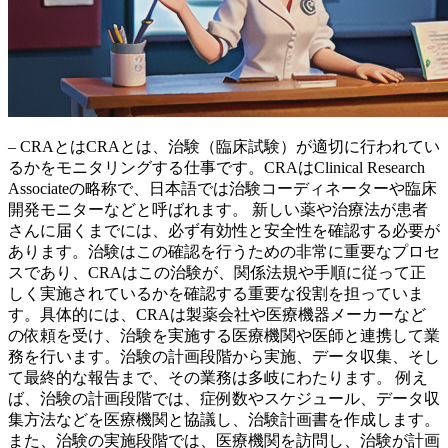
– CRAとはCRAとは、治験（臨床試験）が適切に行われてい
るかをモニタリングする仕事です。CRAはClinical Research
Associateの略称で、日本語では治験コーディネーターや臨床
開発モニターなどと呼ばれます。 新しい薬や治療法が患者
さんに届くまでには、必ず
有効性と安全性を確認する
必要が
あります。治験はこの確認を行うための非常に重要なプロセ
スであり、CRAはこの治験が、
関係法規や手順に従って正
しく実施されているか
を確認する重要な役割を担っていま
す。具体的には、CRAは製薬会社や医療機器メーカーなど
の依頼を受け、治験を実施する医療機関や医師と連携して業
務を行います。治験の計画段階から実施、データ収集、そし
て最終的な報告まで、その業務は多岐にわたります。 例え
ば、治験の計画段階では、症例数やスケジュール、データ収
集方法などを医療機関と協議し、治験計画書を作成します。
また、治験の実施段階では、医療機関を訪問し、治験が計画