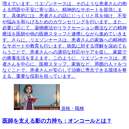
増えています。リエゾンナースは、そのような患者さんの抱
える問題や不安に寄り添い、精神的なサポートを提供しま
す。具体的には、患者さんの話にじっくりと耳を傾け、不安
や悩みを和らげるためのカウンセリングを行います。また、
必要に応じて、薬物療法やリラクセーション療法などの精神
療法を医師や他の医療スタッフと連携しながら進めていきま
す。さらに、リエゾンナースは、患者さんの家族への精神的
なサポートや教育も行います。病気に対する理解を深めても
らうことで、患者さんへの適切な対応やケアを促し、家庭で
の療養生活を支えます。このように、リエゾンナースは、患
者さんを中心に、医療スタッフ、家族など、周囲の人々をつ
なぐことで、患者さんが安心して治療に専念できる環境を整
える、重要な役割を担っています。
資格・職種
医師を支える影の力持ち：オンコールとは？