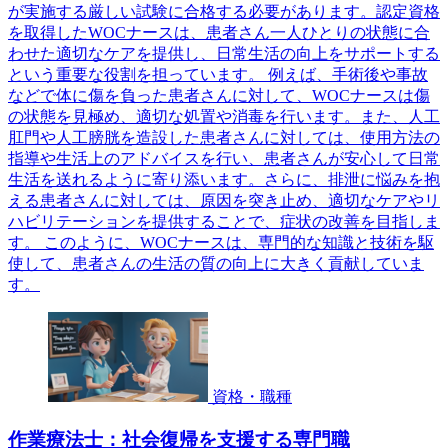
が実施する厳しい試験に合格する必要があります。認定資格
を取得したWOCナースは、患者さん一人ひとりの状態に合
わせた適切なケアを提供し、日常生活の向上をサポートする
という重要な役割を担っています。 例えば、手術後や事故
などで体に傷を負った患者さんに対して、WOCナースは傷
の状態を見極め、適切な処置や消毒を行います。また、人工
肛門や人工膀胱を造設した患者さんに対しては、使用方法の
指導や生活上のアドバイスを行い、患者さんが安心して日常
生活を送れるように寄り添います。さらに、排泄に悩みを抱
える患者さんに対しては、原因を突き止め、適切なケアやリ
ハビリテーションを提供することで、症状の改善を目指しま
す。 このように、WOCナースは、専門的な知識と技術を駆
使して、患者さんの生活の質の向上に大きく貢献していま
す。
資格・職種
作業療法士：社会復帰を支援する専門職