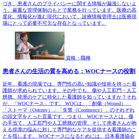
づき、患者さんのプライバシーに関する情報が漏洩しないよ
う、厳重な管理体制のもとで業務を行っています。医療の高
度化、情報化が進む現代において、診療情報管理士は医療現
場にとって必要不可欠な存在となっています。
資格・職種
患者さんの生活の質を高める：WOCナースの役割
近年、看護の現場では、専門性の高い知識や技術を持った看
護師が求められています。その中でも、傷や人工肛門・人工
膀胱、排泄のケアに特化した看護師を知っていますか？それ
が、「WOCナース」です。 WOCは、「創傷（Wound）」
「ストーマ（Ostomy）」「失禁（Continence）」のそれぞれ
の頭文字をとった言葉です。つまり、WOCナースとは、傷
の手当て、人工肛門や人工膀胱の管理、そして患者さんが抱
える排泄の悩みに対して専門的なケアを提供する看護師のこ
とを指します。 WOCナースになるためには、日本看護協会