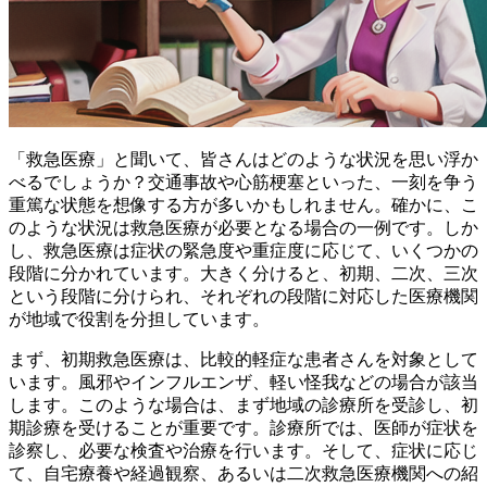
「救急医療」と聞いて、皆さんはどのような状況を思い浮か
べるでしょうか？交通事故や心筋梗塞といった、一刻を争う
重篤な状態を想像する方が多いかもしれません。確かに、こ
のような状況は救急医療が必要となる場合の一例です。しか
し、救急医療は症状の緊急度や重症度に応じて、いくつかの
段階に分かれています。大きく分けると、初期、二次、三次
という段階に分けられ、それぞれの段階に対応した医療機関
が地域で役割を分担しています。
まず、
初期救急医療
は、比較的軽症な患者さんを対象として
います。風邪やインフルエンザ、軽い怪我などの場合が該当
します。このような場合は、まず地域の診療所を受診し、初
期診療を受けることが重要です。診療所では、医師が症状を
診察し、必要な検査や治療を行います。そして、症状に応じ
て、自宅療養や経過観察、あるいは二次救急医療機関への紹