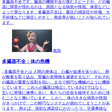
多臓器不全です。臓器の機能不全が進むスピードや、どの臓
器に障害が現れるかは、原因となる病気や怪我、体質などに
よって異なります。多臓器不全は、重症の感染症や外傷、大
手術後などに発症しやすく、救命率が低いことが知られてい
ます。
救急
多臓器不全：体の危機
- 多臓器不全とは 人間の身体は、心臓が血液を送り出し、肺
が酸素を取り込み、腎臓が老廃物を濾過するなど、それぞれ
の臓器が重要な役割を担い、まるで精巧な機械のように機能
しています。 これらの臓器は独立しているわけではなく、
互いに密接に連携し合い、私たちの生命を維持するために休
むことなく働いています。 しかし、体の大きな病気や怪我
がきっかけで、この精巧なシステムが崩れてしまうことがあ
ります。 例えば、深刻な感染症にかかったり、交通事故な