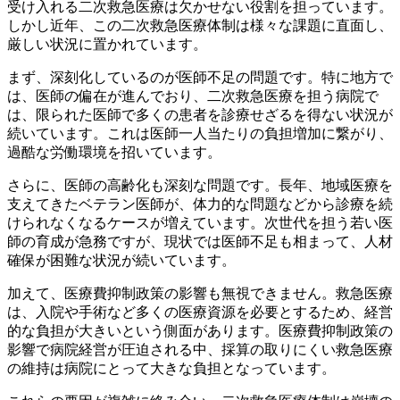
受け入れる二次救急医療は欠かせない役割を担っています。
しかし近年、この二次救急医療体制は様々な課題に直面し、
厳しい状況に置かれています。
まず、深刻化しているのが医師不足の問題です。
特に地方で
は、医師の偏在が進んでおり、二次救急医療を担う病院で
は、限られた医師で多くの患者を診療せざるを得ない状況が
続いています。これは医師一人当たりの負担増加に繋がり、
過酷な労働環境を招いています。
さらに、
医師の高齢化も深刻な問題
です。長年、地域医療を
支えてきたベテラン医師が、体力的な問題などから診療を続
けられなくなるケースが増えています。次世代を担う若い医
師の育成が急務ですが、現状では医師不足も相まって、人材
確保が困難な状況が続いています。
加えて、
医療費抑制政策の影響
も無視できません。救急医療
は、入院や手術など多くの医療資源を必要とするため、経営
的な負担が大きいという側面があります。医療費抑制政策の
影響で病院経営が圧迫される中、採算の取りにくい救急医療
の維持は病院にとって大きな負担となっています。