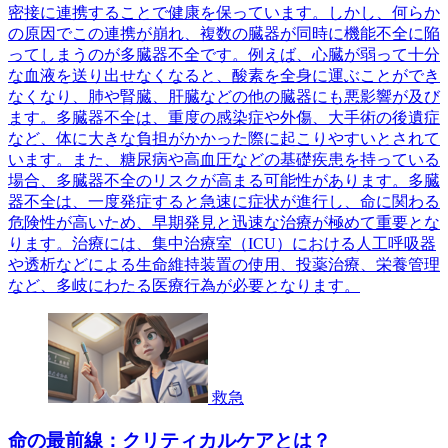
密接に連携することで健康を保っています。しかし、何らか
の原因でこの連携が崩れ、複数の臓器が同時に機能不全に陥
ってしまうのが多臓器不全です。例えば、心臓が弱って十分
な血液を送り出せなくなると、酸素を全身に運ぶことができ
なくなり、肺や腎臓、肝臓などの他の臓器にも悪影響が及び
ます。多臓器不全は、重度の感染症や外傷、大手術の後遺症
など、体に大きな負担がかかった際に起こりやすいとされて
います。また、糖尿病や高血圧などの基礎疾患を持っている
場合、多臓器不全のリスクが高まる可能性があります。多臓
器不全は、一度発症すると急速に症状が進行し、命に関わる
危険性が高いため、早期発見と迅速な治療が極めて重要とな
ります。治療には、集中治療室（ICU）における人工呼吸器
や透析などによる生命維持装置の使用、投薬治療、栄養管理
など、多岐にわたる医療行為が必要となります。
救急
命の最前線：クリティカルケアとは？