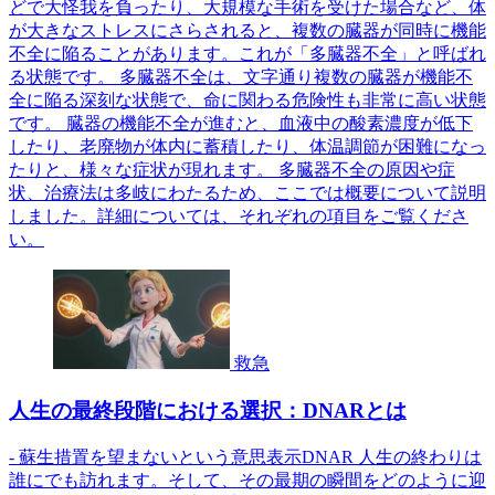
どで大怪我を負ったり、大規模な手術を受けた場合など、体
が大きなストレスにさらされると、複数の臓器が同時に機能
不全に陥ることがあります。これが「多臓器不全」と呼ばれ
る状態です。 多臓器不全は、文字通り複数の臓器が機能不
全に陥る深刻な状態で、命に関わる危険性も非常に高い状態
です。 臓器の機能不全が進むと、血液中の酸素濃度が低下
したり、老廃物が体内に蓄積したり、体温調節が困難になっ
たりと、様々な症状が現れます。 多臓器不全の原因や症
状、治療法は多岐にわたるため、ここでは概要について説明
しました。詳細については、それぞれの項目をご覧くださ
い。
救急
人生の最終段階における選択：DNARとは
- 蘇生措置を望まないという意思表示DNAR 人生の終わりは
誰にでも訪れます。そして、その最期の瞬間をどのように迎