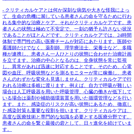
- クリティカルケアとは何か深刻な病気や大きな怪我によっ
て、生命の危機に瀕している患者さんの命を守るために行わ
れる集中的な治療とケア、それがクリティカルケアです。患
者さんの状態は極めて不安定で、一刻の猶予も許さない状況
であることがほとんどです。クリティカルケアでは、24時間
体制で専門性の高い医療チームが対応にあたります。医師や
看護師だけでなく、薬剤師、理学療法士、栄養士など、多職
種が連携し、患者さん一人ひとりの状態に合わせた治療計画
を立てます。治療の中心となるのは、全身状態を常に監視
し、異常があれば迅速に対応することです。そのため、心電
図や血圧、呼吸状態などを測るモニターが常に稼働し、患者
さんのわずかな変化も見逃しません。クリティカルケアで行
われる治療は多岐に渡ります。例えば、自力で呼吸が難しい
場合は人工呼吸器を用いた呼吸管理、心臓の働きが低下して
いる場合は薬剤や補助循環装置を用いた循環管理などを行い
ます。また、感染症のリスクが高い状態にあるため、徹底し
た感染対策も重要な役割を担います。クリティカルケアは、
高度な医療技術と専門的な知識を必要とする医療分野です。
患者さんの命を繋ぐ最後の砦として、日々進化を続けていま
す。