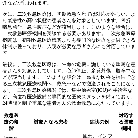
介などが行われます。
次に、
二次救急医療
は、初期救急医療では対応が難しい、よ
り緊急性の高い状態の患者さんを対象としています。骨折、
喘息発作、急性腹症などが該当します。このような場合は、
二次救急医療機関を受診する必要があります。二次救急医療
機関は、初期救急医療機関よりも専門的な医療を提供できる
体制が整っており、入院が必要な患者さんにも対応していま
す。
最後に、
三次救急医療
は、生命の危機に瀕している重篤な患
者さんを対象としています。心肺停止、多発外傷、脳卒中な
どが該当します。このような場合は、高度な医療を提供でき
る三次救急医療機関へ、救急車などで搬送されることになり
ます。三次救急医療機関では、集中治療室(ICU)や手術室な
ど、高度な医療設備と専門的な医療スタッフを備えており、
24時間体制で重篤な患者さんの救命救急にあたっています。
救急医
対応す
療の段
対象となる患者
症状の例
る医療
階
機関
風邪、インフ