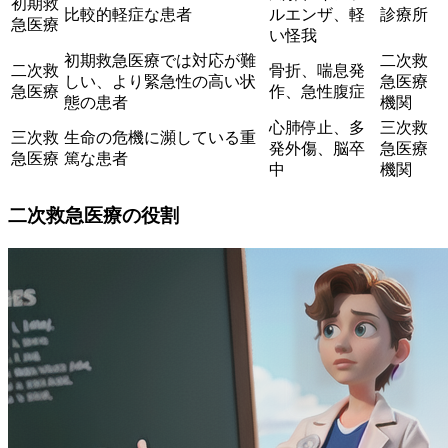
初期救
比較的軽症な患者
ルエンザ、軽
診療所
急医療
い怪我
初期救急医療では対応が難
二次救
二次救
骨折、喘息発
しい、より緊急性の高い状
急医療
急医療
作、急性腹症
態の患者
機関
心肺停止、多
三次救
三次救
生命の危機に瀕している重
発外傷、脳卒
急医療
急医療
篤な患者
中
機関
二次救急医療の役割