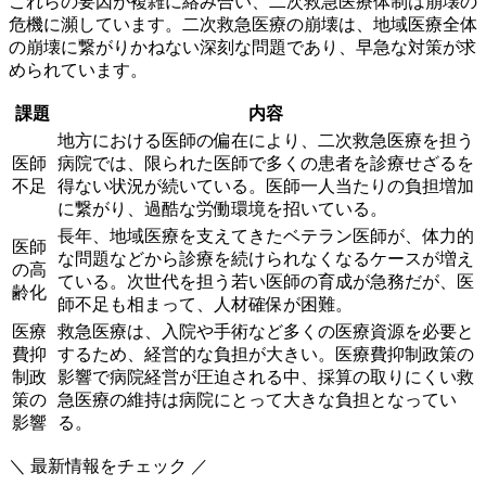
これらの要因が複雑に絡み合い、二次救急医療体制は崩壊の
危機に瀕しています。二次救急医療の崩壊は、地域医療全体
の崩壊に繋がりかねない深刻な問題であり、早急な対策が求
められています。
課題
内容
地方における医師の偏在により、二次救急医療を担う
医師
病院では、限られた医師で多くの患者を診療せざるを
不足
得ない状況が続いている。医師一人当たりの負担増加
に繋がり、過酷な労働環境を招いている。
長年、地域医療を支えてきたベテラン医師が、体力的
医師
な問題などから診療を続けられなくなるケースが増え
の高
ている。次世代を担う若い医師の育成が急務だが、医
齢化
師不足も相まって、人材確保が困難。
医療
救急医療は、入院や手術など多くの医療資源を必要と
費抑
するため、経営的な負担が大きい。医療費抑制政策の
制政
影響で病院経営が圧迫される中、採算の取りにくい救
策の
急医療の維持は病院にとって大きな負担となってい
影響
る。
＼ 最新情報をチェック ／