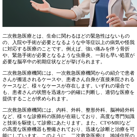
二次救急医療とは、
生命に関わるほどの緊急性はないもの
の、入院や手術が必要となるような中等症以上の病気や怪我
に対応する医療
のことです。例えば、強い痛みを伴う骨折
や、緊急手術が必要となるような虫垂炎、一刻も早い処置が
必要な脳卒中の初期症状などが挙げられます。
二次救急医療機関には、一次救急医療機関からの紹介で患者
さんが搬送されるケースや、患者さん自身が直接来院される
ケースなど、様々なケースが存在します。いずれの場合で
も、
患者さんの状態を迅速かつ的確に判断し、適切な医療を
提供することが求められます
。
二次救急医療機関には、内科、外科、整形外科、脳神経外科
など、様々な診療科の医師が在籍しており、高度な専門知識
と技術を駆使して診療にあたります。また、CTやMRIなど
の高度な医療機器も整備されており、迅速な診断と治療を可
能にしています。このように、
二次救急医療は、地域住民の