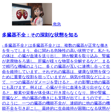
救急
多臓器不全：その深刻な状態を知る
- 多臓器不全とは多臓器不全とは、複数の臓器が正常な働き
を失ってしまう、命に関わる危険性の高い状態です。私たち
の体は、心臓が血液を送り出し、肺が酸素を取り込み、腎臓
が老廃物をろ過し、肝臓が様々な物質を分解するなど、まる
で精巧な機械のように、多くの臓器が互いに連携し合って生
命を維持しています。それぞれの臓器は、健康な状態を保つ
ために重要な役割を担っていますが、病気や怪我などによっ
て、一つの臓器がダメージを受けると、その影響は他の臓器
にも及びます。例えば、心臓が十分に血液を送り出せなくな
ると、酸素や栄養が体全体に行き渡らなくなり、肺や腎臓、
肝臓など、他の臓器の働きにも支障が出てしまうのです。こ
のように、一つの臓器の機能不全が、連鎖的に他の臓器の機
能不全を引き起こし、最終的に生命維持が困難になる状態が