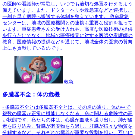
の医師や看護師が常駐し、いつでも適切な処置を行えるよう
備えています。また、ドクターヘリや救急車などと連携し、
一刻も早く病院へ搬送する体制を整えています。 救命救急
センターは、地域の医療機関との連携も重要な役割を担って
います。重症患者さんの受け入れや、高度な医療技術の提供
を行うだけでなく、地域の医療機関に対する医師や看護師の
教育、医療情報の提供などを通じて、地域全体の医療の質向
上にも貢献しているのです。
救急
多臓器不全：体の危機
- 多臓器不全とは多臓器不全とは、その名の通り、体の中で
複数の臓器が正常に機能しなくなる、命に関わる危険性の高
い状態です。私たちの体は、心臓が血液を送り出し、肺が酸
素を取り込み、腎臓が老廃物をろ過し、肝臓が様々な物質を
分解するなど、それぞれの臓器が重要な役割を担い、互いに