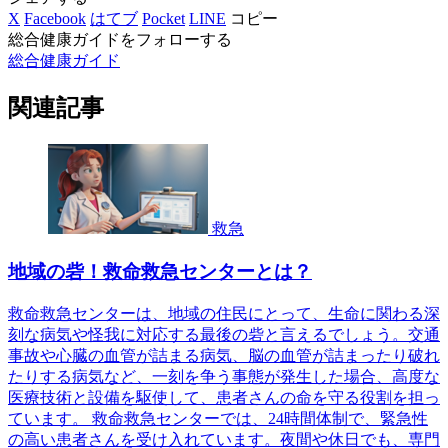
X
Facebook
はてブ
Pocket
LINE
コピー
総合健康ガイドをフォローする
総合健康ガイド
関連記事
救急
地域の砦！救命救急センターとは？
救命救急センターは、地域の住民にとって、生命に関わる深
刻な病気や怪我に対応する最後の砦と言えるでしょう。交通
事故や心臓の血管が詰まる病気、脳の血管が詰まったり破れ
たりする病気など、一刻を争う事態が発生した場合、高度な
医療技術と設備を駆使して、患者さんの命を守る役割を担っ
ています。 救命救急センターでは、24時間体制で、緊急性
の高い患者さんを受け入れています。夜間や休日でも、専門