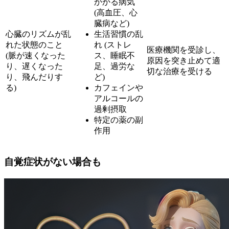
かかる病気
(高血圧、心
臓病など)
心臓のリズムが乱
生活習慣の乱
れた状態のこと
れ (ストレ
医療機関を受診し、
(脈が速くなった
ス、睡眠不
原因を突き止めて適
り、遅くなった
足、過労な
切な治療を受ける
り、飛んだりす
ど)
る)
カフェインや
アルコールの
過剰摂取
特定の薬の副
作用
自覚症状がない場合も