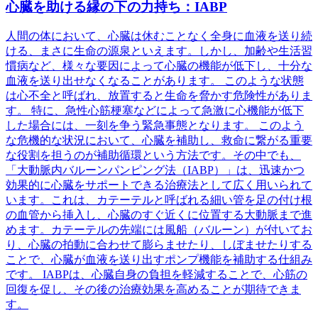
心臓を助ける縁の下の力持ち：IABP
人間の体において、心臓は休むことなく全身に血液を送り続
ける、まさに生命の源泉といえます。しかし、加齢や生活習
慣病など、様々な要因によって心臓の機能が低下し、十分な
血液を送り出せなくなることがあります。 このような状態
は心不全と呼ばれ、放置すると生命を脅かす危険性がありま
す。 特に、急性心筋梗塞などによって急激に心機能が低下
した場合には、一刻を争う緊急事態となります。 このよう
な危機的な状況において、心臓を補助し、救命に繋がる重要
な役割を担うのが補助循環という方法です。その中でも、
「大動脈内バルーンパンピング法（IABP）」は、迅速かつ
効果的に心臓をサポートできる治療法として広く用いられて
います。これは、カテーテルと呼ばれる細い管を足の付け根
の血管から挿入し、心臓のすぐ近くに位置する大動脈まで進
めます。カテーテルの先端には風船（バルーン）が付いてお
り、心臓の拍動に合わせて膨らませたり、しぼませたりする
ことで、心臓が血液を送り出すポンプ機能を補助する仕組み
です。 IABPは、心臓自身の負担を軽減することで、心筋の
回復を促し、その後の治療効果を高めることが期待できま
す。