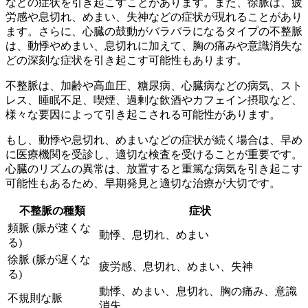
などの症状を引き起こすことがあります。また、徐脈は、疲
労感や息切れ、めまい、失神などの症状が現れることがあり
ます。さらに、心臓の鼓動がバラバラになるタイプの不整脈
は、動悸やめまい、息切れに加えて、胸の痛みや意識消失な
どの深刻な症状を引き起こす可能性もあります。
不整脈は、加齢や高血圧、糖尿病、心臓病などの病気、スト
レス、睡眠不足、喫煙、過剰な飲酒やカフェイン摂取など、
様々な要因によって引き起こされる可能性があります。
もし、
動悸や息切れ、めまいなどの症状が続く場合は、早め
に医療機関を受診し、適切な検査を受けることが重要です。
心臓のリズムの異常は、放置すると重篤な病気を引き起こす
可能性もあるため、早期発見と適切な治療が大切です。
不整脈の種類
症状
頻脈 (脈が速くな
動悸、息切れ、めまい
る)
徐脈 (脈が遅くな
疲労感、息切れ、めまい、失神
る)
動悸、めまい、息切れ、胸の痛み、意識
不規則な脈
消失