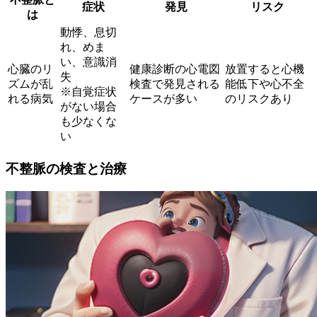
症状
発見
リスク
は
動悸、息切
れ、めま
い、意識消
心臓のリ
健康診断の心電図
放置すると心機
失
ズムが乱
検査で発見される
能低下や心不全
※自覚症状
れる病気
ケースが多い
のリスクあり
がない場合
も少なくな
い
不整脈の検査と治療