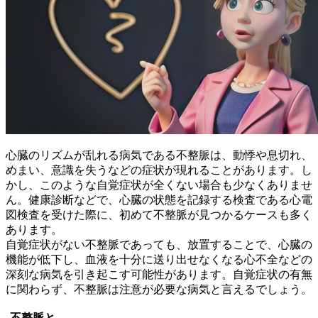
心臓のリズムが乱れる病気である不整脈は、
動悸や息切れ、
めまい、意識を失うなどの症状が現れる
ことがあります。し
かし、このような自覚症状が全くない場合も少なくありませ
ん。健康診断などで、心臓の状態を記録する検査である心電
図検査を受けた際に、初めて不整脈が見つかるケースも多く
あります。
自覚症状がない不整脈であっても、放置することで、
心臓の
機能が低下し、血液を十分に送り出せなくなる心不全などの
深刻な病気を引き起こす可能性
があります。自覚症状の有無
に関わらず、不整脈は注意が必要な病気と言えるでしょう。
不整脈と