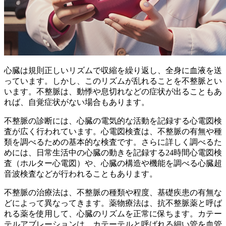
心臓は規則正しいリズムで収縮を繰り返し、全身に血液を送
っています。しかし、このリズムが乱れることを不整脈とい
います。不整脈は、動悸や息切れなどの症状が出ることもあ
れば、自覚症状がない場合もあります。
不整脈の診断には、
心臓の電気的な活動を記録する心電図検
査
が広く行われています。心電図検査は、不整脈の有無や種
類を調べるための基本的な検査です。さらに詳しく調べるた
めには、日常生活中の心臓の動きを記録する24時間心電図検
査（ホルター心電図）や、心臓の構造や機能を調べる心臓超
音波検査などが行われることもあります。
不整脈の治療法は、不整脈の種類や程度、基礎疾患の有無な
どによって異なってきます。薬物療法は、抗不整脈薬と呼ば
れる薬を使用して、心臓のリズムを正常に保ちます。カテー
テルアブレーションは、カテーテルと呼ばれる細い管を血管