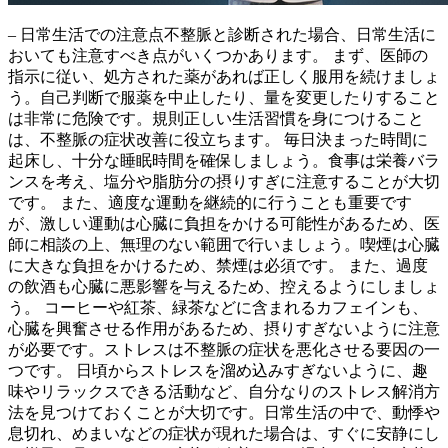
– 日常生活での注意点
不整脈と診断された場合、日常生活に
おいても注意すべき点がいくつかあります。
まず、医師の
指示に従い、処方された薬があれば正しく服用を続けましょ
う。自己判断で服薬を中止したり、量を変更したりすること
は非常に危険です。
規則正しい生活習慣を身につけること
は、不整脈の症状改善に役立ちます。
毎日決まった時間に
起床し、十分な睡眠時間を確保しましょう。食事は栄養バラ
ンスを考え、塩分や脂肪分の摂りすぎに注意することが大切
です。 また、適度な運動を継続的に行うことも重要です
が、激しい運動は心臓に負担をかける可能性があるため、医
師に相談の上、無理のない範囲で行いましょう。
喫煙は心臓
に大きな負担をかけるため、禁煙は必須です。
また、過度
の飲酒も心臓に悪影響を与えるため、控えるようにしましょ
う。 コーヒーや紅茶、緑茶などに含まれるカフェインも、
心臓を興奮させる作用があるため、摂りすぎないように注意
が必要です。
ストレスは不整脈の症状を悪化させる要因の一
つです。
日頃からストレスを溜め込みすぎないように、趣
味やリラックスできる活動など、自分なりのストレス解消方
法を見つけておくことが大切です。
日常生活の中で、動悸や
息切れ、めまいなどの症状が現れた場合は、すぐに安静にし