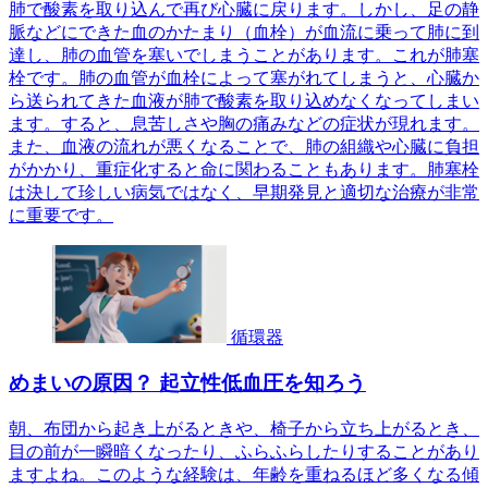
肺で酸素を取り込んで再び心臓に戻ります。しかし、足の静
脈などにできた血のかたまり（血栓）が血流に乗って肺に到
達し、肺の血管を塞いでしまうことがあります。これが肺塞
栓です。肺の血管が血栓によって塞がれてしまうと、心臓か
ら送られてきた血液が肺で酸素を取り込めなくなってしまい
ます。すると、息苦しさや胸の痛みなどの症状が現れます。
また、血液の流れが悪くなることで、肺の組織や心臓に負担
がかかり、重症化すると命に関わることもあります。肺塞栓
は決して珍しい病気ではなく、早期発見と適切な治療が非常
に重要です。
循環器
めまいの原因？ 起立性低血圧を知ろう
朝、布団から起き上がるときや、椅子から立ち上がるとき、
目の前が一瞬暗くなったり、ふらふらしたりすることがあり
ますよね。このような経験は、年齢を重ねるほど多くなる傾