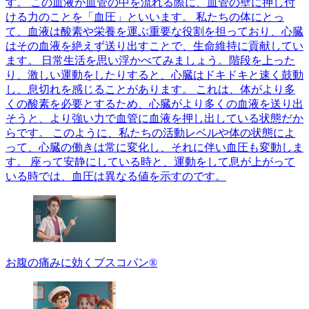
す。 この血液が血管の中を流れる際に、血管の壁に押し付
ける力のことを「血圧」といいます。 私たちの体にとっ
て、血液は酸素や栄養を運ぶ重要な役割を担っており、心臓
はその血液を絶えず送り出すことで、生命維持に貢献してい
ます。 日常生活を思い浮かべてみましょう。階段を上った
り、激しい運動をしたりすると、心臓はドキドキと速く鼓動
し、息切れを感じることがあります。 これは、体がより多
くの酸素を必要とするため、心臓がより多くの血液を送り出
そうと、より強い力で血管に血液を押し出している状態だか
らです。 このように、私たちの活動レベルや体の状態によ
って、心臓の働きは常に変化し、それに伴い血圧も変動しま
す。 座って安静にしている時と、運動をして息が上がって
いる時では、血圧は異なる値を示すのです。
お腹の痛みに効くブスコパン®