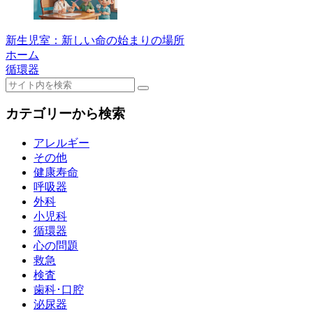
新生児室：新しい命の始まりの場所
ホーム
循環器
カテゴリーから検索
アレルギー
その他
健康寿命
呼吸器
外科
小児科
循環器
心の問題
救急
検査
歯科･口腔
泌尿器