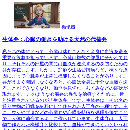
循環器
生体弁：心臓の働きを助ける天然の代替弁
私たちの体にとって、心臓は休むことなく全身に血液を送る
重要な役割を担っています。心臓は複数の部屋に分かれてお
り、それぞれの部屋の間には血液が逆流するのを防ぐための
弁が存在します。しかし、加齢や生活習慣病など、様々な原
因によって心臓弁が正常に機能しなくなることがあります。
弁がうまく開閉しなくなると、心臓は全身に十分な血液を送
ることができなくなり、動悸や息切れ、むくみなどの症状が
現れます。 このような心臓弁の異常を治療するために、近
年注目されているのが「生体弁」です。生体弁は、その名の
通り生物の組織を材料にして作られた人工弁の一種です。主
に、ウシやブタなどの心臓弁や心膜を特殊な処理を施すこと
で、人体に適合するように作られています。生体弁は、人工
物で作られた機械弁と比較して、血栓ができにくいという利