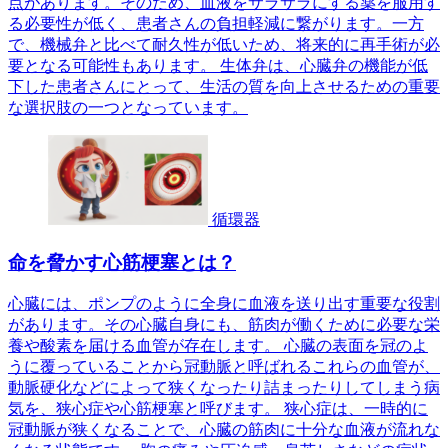
点があります。そのため、血液をサラサラにする薬を服用す
る必要性が低く、患者さんの負担軽減に繋がります。一方
で、機械弁と比べて耐久性が低いため、将来的に再手術が必
要となる可能性もあります。 生体弁は、心臓弁の機能が低
下した患者さんにとって、生活の質を向上させるための重要
な選択肢の一つとなっています。
循環器
命を脅かす心筋梗塞とは？
心臓には、ポンプのように全身に血液を送り出す重要な役割
があります。その心臓自身にも、筋肉が働くために必要な栄
養や酸素を届ける血管が存在します。 心臓の表面を冠のよ
うに覆っていることから冠動脈と呼ばれるこれらの血管が、
動脈硬化などによって狭くなったり詰まったりしてしまう病
気を、狭心症や心筋梗塞と呼びます。 狭心症は、一時的に
冠動脈が狭くなることで、心臓の筋肉に十分な血液が流れな