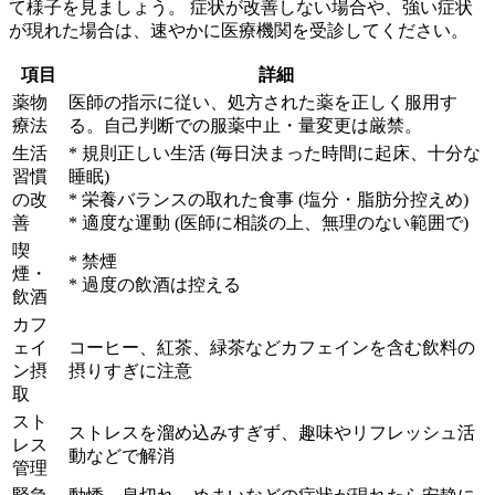
て様子を見ましょう。
症状が改善しない場合や、強い症状
が現れた場合は、速やかに医療機関を受診してください。
項目
詳細
薬物
医師の指示に従い、処方された薬を正しく服用す
療法
る。自己判断での服薬中止・量変更は厳禁。
生活
* 規則正しい生活 (毎日決まった時間に起床、十分な
習慣
睡眠)
の改
* 栄養バランスの取れた食事 (塩分・脂肪分控えめ)
善
* 適度な運動 (医師に相談の上、無理のない範囲で)
喫
* 禁煙
煙・
* 過度の飲酒は控える
飲酒
カフ
ェイ
コーヒー、紅茶、緑茶などカフェインを含む飲料の
ン摂
摂りすぎに注意
取
スト
ストレスを溜め込みすぎず、趣味やリフレッシュ活
レス
動などで解消
管理