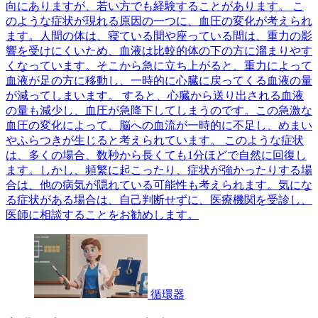
向にありますが、若い方でも経験することがあります。 こ
のような症状が現れる原因の一つに、血圧の変化が考えられ
ます。人間の体は、寝ている間や座っている間は、重力の影
響を受けにくいため、血液は比較的体の下の方に溜まりやす
くなっています。そこから急に立ち上がると、重力によって
血液が足の方に移動し、一時的に心臓に戻ってくる血液の量
が減ってしまいます。 すると、心臓から送り出される血液
の量も減少し、血圧が急降下してしまうのです。この急激な
血圧の変化によって、脳への血流が一時的に不足し、めまい
やふらつきが生じると考えられています。 このような症状
は、多くの場合、数秒から長くても1分ほどで自然に回復し
ます。しかし、頻繁に起こったり、症状が強かったりする場
合は、他の病気が隠れている可能性も考えられます。気にな
る症状がある場合は、自己判断せずに、医療機関を受診し、
医師に相談することをお勧めします。
循環器