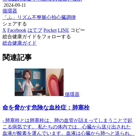
2024-09-11
循環器
「ふ」
リズム
不整脈
心拍
心臓
調律
シェアする
X
Facebook
はてブ
Pocket
LINE
コピー
総合健康ガイドをフォローする
総合健康ガイド
関連記事
循環器
命を脅かす危険な血栓症：肺塞栓
- 肺塞栓とは肺塞栓は、肺の血管が詰まってしまうことで起
こる病気です。 私たちの体内では、心臓から送り出された
血液が酸素を運んでいます。血液は心臓から肺へと送られ、