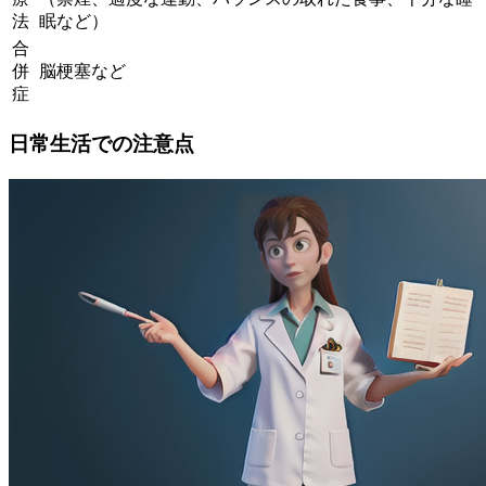
法
眠など）
合
併
脳梗塞など
症
日常生活での注意点