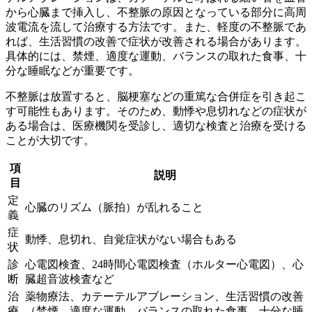
から心臓まで挿入し、不整脈の原因となっている部分に高周
波電流を流して治療する方法です。また、軽度の不整脈であ
れば、生活習慣の改善で症状が改善される場合があります。
具体的には、
禁煙、適度な運動、バランスの取れた食事、十
分な睡眠
などが重要です。
不整脈は放置すると、脳梗塞などの重篤な合併症を引き起こ
す可能性もあります。そのため、動悸や息切れなどの症状が
ある場合は、医療機関を受診し、適切な検査と治療を受ける
ことが大切です。
項
説明
目
定
心臓のリズム（脈拍）が乱れること
義
症
動悸、息切れ、自覚症状がない場合もある
状
診
心電図検査、24時間心電図検査（ホルター心電図）、心
断
臓超音波検査など
治
薬物療法、カテーテルアブレーション、生活習慣の改善
療
（禁煙、適度な運動、バランスの取れた食事、十分な睡