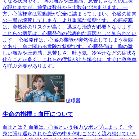
くなる状態です。 胸の痛みや圧迫感、息苦しさなどの症状
が現れますが、通常は数分から十数分で治まります。 一
方、心筋梗塞は冠動脈が完全に詰まってしまい、心臓の筋肉
の一部が壊死してしまう、より重篤な状態です。 心筋梗塞
は、突然死のリスクが高く、迅速な治療が必要となります。
これらの病気は、心臓発作の代表的な原因として知られてい
ます。 心臓発作は、心臓の機能が突然停止してしまう状態
であり、命に関わる危険な状態です。 心臓発作は、胸の激
しい痛みや圧迫感、息苦しさ、吐き気、冷や汗などの症状を
伴うことが多く、これらの症状が出た場合は、すぐに救急車
を呼ぶ必要があります。
循環器
生命の指標：血圧について
血圧とは？ 血液は、心臓という強力なポンプによって、全
身に張り巡らされた血管の中を休むことなく流れ続けていま