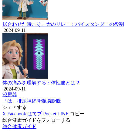
居合わせた時こそ、命のリレー：バイスタンダーの役割
2024-09-11
体の痛みを理解する：体性痛とは？
2024-09-11
泌尿器
「は」
排尿
神経
脊髄
脳
膀胱
シェアする
X
Facebook
はてブ
Pocket
LINE
コピー
総合健康ガイドをフォローする
総合健康ガイド