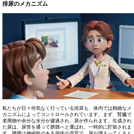
排尿のメカニズム
私たちが日々何気なく行っている排尿も、
体内では精緻なメ
カニズム
によってコントロールされています。まず、腎臓で
老廃物や余分な水分が濾過され、尿が作られます。生成され
た尿は、尿管を通って膀胱へと運ばれ、一時的に貯留されま
す。膀胱は伸縮性のある袋状の器官で、尿が溜まってくると