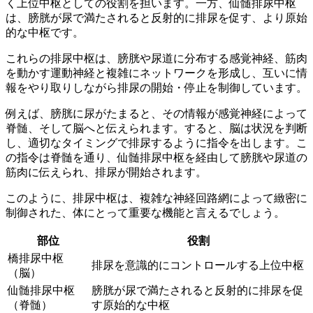
く上位中枢としての役割を担います。一方、仙髄排尿中枢
は、膀胱が尿で満たされると反射的に排尿を促す、より原始
的な中枢です。
これらの排尿中枢は、膀胱や尿道に分布する感覚神経、筋肉
を動かす運動神経と複雑にネットワークを形成し、
互いに情
報をやり取りしながら排尿の開始・停止を制御
しています。
例えば、膀胱に尿がたまると、その情報が感覚神経によって
脊髄、そして脳へと伝えられます。すると、脳は状況を判断
し、適切なタイミングで排尿するように指令を出します。こ
の指令は脊髄を通り、仙髄排尿中枢を経由して膀胱や尿道の
筋肉に伝えられ、排尿が開始されます。
このように、排尿中枢は、
複雑な神経回路網によって緻密に
制御された、体にとって重要な機能
と言えるでしょう。
部位
役割
橋排尿中枢
排尿を意識的にコントロールする上位中枢
（脳）
仙髄排尿中枢
膀胱が尿で満たされると反射的に排尿を促
（脊髄）
す原始的な中枢