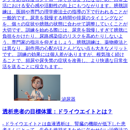
活における安心感や活動性の向上にもつながります。膀胱訓
練は、医師や専門の理学療法士の指導の下で行われることが
一般的です。尿意を我慢する時間や排尿のタイミングなど
を、個々の症状や膀胱の状態に合わせて調整していくことが
大切です。訓練を始める際には、尿意を我慢しすぎて膀胱に
負担をかけたり、尿路感染症のリスクを高めたりしないよ
う、専門家の指示を仰ぎましょう。膀胱訓練は、薬物療法と
は異なり、副作用の心配がほとんどない点も大きなメリット
です。 訓練の効果には個人差がありますが、根気強く続け
ることで、頻尿や尿失禁の症状を改善し、より快適な日常生
活を送ることに役立ちます。
泌尿器
透析患者の目標体重：ドライウエイトとは？
- ドライウエイトとは血液透析は、腎臓の機能が低下した患
者さんにとって、生命を維持するために欠かせない治療法で