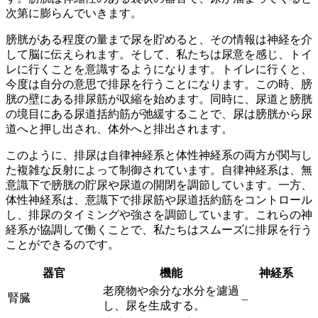
次第に膨らんでいきます。
膀胱がある程度の量まで尿を貯めると、その情報は神経を介
して脳に伝えられます。そして、私たちは尿意を感じ、トイ
レに行くことを意識するようになります。トイレに行くと、
今度は自分の意思で排尿を行うことになります。この時、
膀
胱の壁にある排尿筋が収縮
を始めます。同時に、尿道と膀胱
の境目にある
尿道括約筋が弛緩
することで、尿は膀胱から尿
道へと押し出され、体外へと排出されます。
このように、排尿は
自律神経系と体性神経系の両方
が関与し
た複雑な反射によって制御されています。自律神経系は、
無
意識下
で膀胱の貯尿や尿道の開閉を調節しています。一方、
体性神経系は、
意識下
で排尿筋や尿道括約筋をコントロール
し、排尿のタイミングや強さを調節しています。これらの神
経系が協調して働くことで、私たちはスムーズに排尿を行う
ことができるのです。
器官
機能
神経系
老廃物や余分な水分を濾過
腎臓
–
し、尿を生成する。