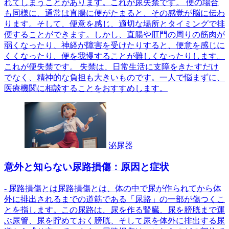
れてしまうことがあります。これが尿失禁です。 便の場合
も同様に、通常は直腸に便がたまると、その感覚が脳に伝わ
ります。そして、便意を感じ、適切な場所とタイミングで排
便することができます。しかし、直腸や肛門の周りの筋肉が
弱くなったり、神経が障害を受けたりすると、便意を感じに
くくなったり、便を我慢することが難しくなったりします。
これが便失禁です。 失禁は、日常生活に支障をきたすだけ
でなく、精神的な負担も大きいものです。一人で悩まずに、
医療機関に相談することをおすすめします。
泌尿器
意外と知らない尿路損傷：原因と症状
- 尿路損傷とは尿路損傷とは、体の中で尿が作られてから体
外に排出されるまでの道筋である「尿路」の一部が傷つくこ
とを指します。この尿路は、尿を作る腎臓、尿を膀胱まで運
ぶ尿管、尿を貯めておく膀胱、そして尿を体外に排出する尿