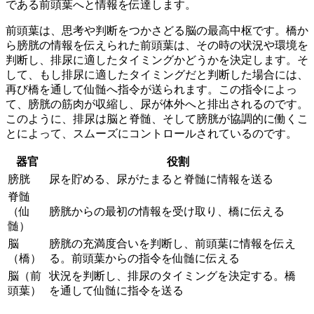
である前頭葉へと情報を伝達します。
前頭葉は、
思考や判断をつかさどる脳の最高中枢
です。橋か
ら膀胱の情報を伝えられた前頭葉は、その時の状況や環境を
判断し、排尿に適したタイミングかどうかを決定します。そ
して、もし排尿に適したタイミングだと判断した場合には、
再び橋を通して仙髄へ指令が送られます。この指令によっ
て、
膀胱の筋肉が収縮し、尿が体外へと排出される
のです。
このように、排尿は脳と脊髄、そして膀胱が協調的に働くこ
とによって、スムーズにコントロールされているのです。
器官
役割
膀胱
尿を貯める、尿がたまると脊髄に情報を送る
脊髄
（仙
膀胱からの最初の情報を受け取り、橋に伝える
髄）
脳
膀胱の充満度合いを判断し、前頭葉に情報を伝え
（橋）
る。前頭葉からの指令を仙髄に伝える
脳（前
状況を判断し、排尿のタイミングを決定する。橋
頭葉）
を通して仙髄に指令を送る