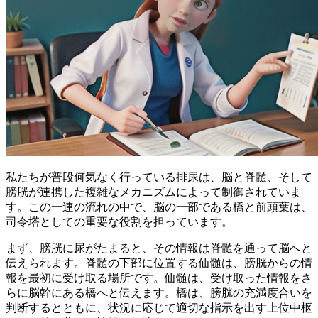
私たちが普段何気なく行っている排尿は、
脳と脊髄、そして
膀胱が連携した複雑なメカニズム
によって制御されていま
す。この一連の流れの中で、脳の一部である橋と前頭葉は、
司令塔としての重要な役割を担っています。
まず、膀胱に尿がたまると、その情報は脊髄を通って脳へと
伝えられます。脊髄の下部に位置する仙髄は、膀胱からの情
報を最初に受け取る場所です。仙髄は、受け取った情報をさ
らに脳幹にある橋へと伝えます。橋は、
膀胱の充満度合いを
判断する
とともに、状況に応じて適切な指示を出す上位中枢