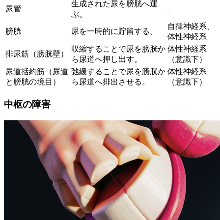
生成された尿を膀胱へ運
尿管
–
ぶ。
自律神経系、
膀胱
尿を一時的に貯留する。
体性神経系
収縮することで尿を膀胱か
体性神経系
排尿筋（膀胱壁）
ら尿道へ押し出す。
（意識下）
尿道括約筋（尿道
弛緩することで尿を膀胱か
体性神経系
と膀胱の境目）
ら尿道へ排出させる。
（意識下）
中枢の障害