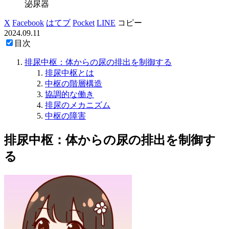
泌尿器
X
Facebook
はてブ
Pocket
LINE
コピー
2024.09.11
目次
排尿中枢：体からの尿の排出を制御する
排尿中枢とは
中枢の階層構造
協調的な働き
排尿のメカニズム
中枢の障害
排尿中枢：体からの尿の排出を制御す
る