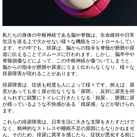
私たちの身体の中枢神経である脳や脊髄は、生命維持や日常
生活を送る上で欠かせない様々な機能をコントロールしてい
ます。その中でも、排尿は、
脳からの指令を脊髄が膀胱や尿
道に伝えることでスムーズに行われます。
しかし、脳卒中や
脊髄損傷などによって、この中枢神経が傷ついてしまうと、
脳からの指令が膀胱や尿道にうまく伝わらなくなり、様々な
排尿障害が現れることがあります。
排尿障害は、症状も程度も人によって様々です。例えば、尿
意があっても全く尿が出なくなる「尿閉」、反対に尿意を抑
えられずに頻繁にトイレに行きたくなる「頻尿」、膀胱に尿
が残っているような不快感がある「残尿感」などが挙げられ
ます。
これらの排尿障害は、日常生活に大きな支障をきたすだけで
なく、
精神的なストレスや睡眠不足の原因
にもなりかねませ
ん。そのため、排尿に異常を感じたら、症状が悪化する前に