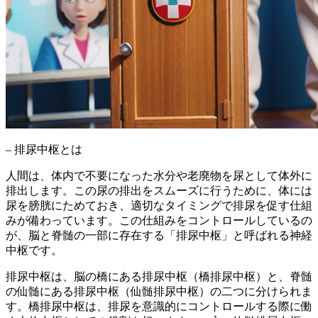
– 排尿中枢とは
人間は、体内で不要になった水分や老廃物を尿として体外に
排出します。この尿の排出をスムーズに行うために、体には
尿を膀胱にためておき、適切なタイミングで排尿を促す仕組
み
が備わっています。この仕組みをコントロールしているの
が、脳と脊髄の一部に存在する「排尿中枢」と呼ばれる神経
中枢です。
排尿中枢は、
脳の橋にある排尿中枢（橋排尿中枢）と、脊髄
の仙髄にある排尿中枢（仙髄排尿中枢）
の二つに分けられま
す。橋排尿中枢は、排尿を意識的にコントロールする際に働