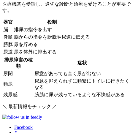
医療機関を受診し、適切な診断と治療を受けることが重要で
す。
器官
役割
脳
排尿の指令を出す
脊髄
脳からの指令を膀胱や尿道に伝える
膀胱
尿を貯める
尿道
尿を体外に排出する
排尿障害の種
症状
類
尿閉
尿意があっても全く尿が出ない
尿意を抑えられずに頻繁にトイレに行きたく
頻尿
なる
残尿感
膀胱に尿が残っているような不快感がある
＼ 最新情報をチェック ／
Facebook
X