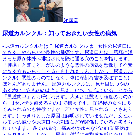
泌尿器
尿道カルンクル：知っておきたい女性の病気
- 尿道カルンクルとは？ 尿道カルンクルは、女性の尿道口に
できる、やわらかい良性の腫瘍です。尿道口とは、膀胱に溜
まった尿が体外へ排出される際に通る穴のことを指します。
「腫瘍」と聞くと、がんのような悪性の病気を想像して不安
になる方もいらっしゃるかもしれません。しかし、尿道カル
ンクルは悪性のものではなく、体に深刻な害を及ぼすことは
ほとんどありません。 尿道カルンクルは、見た目はつやの
ある赤いできもののように見え、いちごに似ていることから
「尿道肉阜」とも呼ばれます。大きさは数ミリ程度のものか
ら、1センチを超えるものまで様々です。 閉経後の女性に多
くみられるのも特徴ですが、若い女性に見られることもあり
ます。はっきりとした原因は解明されていませんが、女性ホ
ルモンの減少や尿道口への刺激などが関係していると考えら
れています。 多くの場合、痛みやかゆみなどの自覚症状は
みられません。しかし、尿道口付近に違和感を感じたり、排