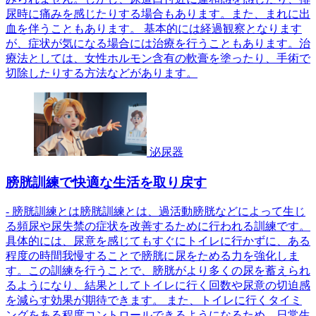
尿時に痛みを感じたりする場合もあります。また、まれに出
血を伴うこともあります。 基本的には経過観察となります
が、症状が気になる場合には治療を行うこともあります。治
療法としては、女性ホルモン含有の軟膏を塗ったり、手術で
切除したりする方法などがあります。
泌尿器
膀胱訓練で快適な生活を取り戻す
- 膀胱訓練とは膀胱訓練とは、過活動膀胱などによって生じ
る頻尿や尿失禁の症状を改善するために行われる訓練です。
具体的には、尿意を感じてもすぐにトイレに行かずに、ある
程度の時間我慢することで膀胱に尿をためる力を強化しま
す。この訓練を行うことで、膀胱がより多くの尿を蓄えられ
るようになり、結果としてトイレに行く回数や尿意の切迫感
を減らす効果が期待できます。 また、トイレに行くタイミ
ングをある程度コントロールできるようになるため、日常生