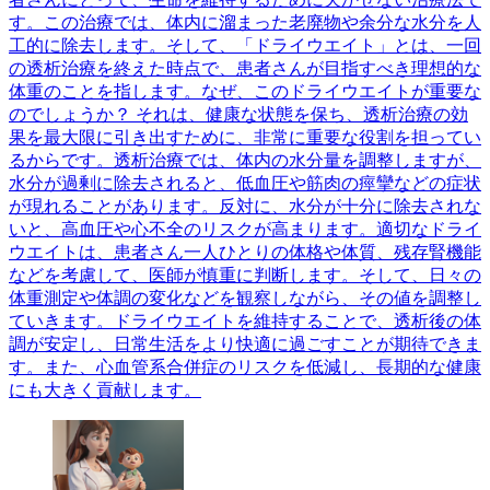
す。この治療では、体内に溜まった老廃物や余分な水分を人
工的に除去します。そして、「ドライウエイト」とは、一回
の透析治療を終えた時点で、患者さんが目指すべき理想的な
体重のことを指します。なぜ、このドライウエイトが重要な
のでしょうか？ それは、健康な状態を保ち、透析治療の効
果を最大限に引き出すために、非常に重要な役割を担ってい
るからです。透析治療では、体内の水分量を調整しますが、
水分が過剰に除去されると、低血圧や筋肉の痙攣などの症状
が現れることがあります。反対に、水分が十分に除去されな
いと、高血圧や心不全のリスクが高まります。適切なドライ
ウエイトは、患者さん一人ひとりの体格や体質、残存腎機能
などを考慮して、医師が慎重に判断します。そして、日々の
体重測定や体調の変化などを観察しながら、その値を調整し
ていきます。ドライウエイトを維持することで、透析後の体
調が安定し、日常生活をより快適に過ごすことが期待できま
す。また、心血管系合併症のリスクを低減し、長期的な健康
にも大きく貢献します。