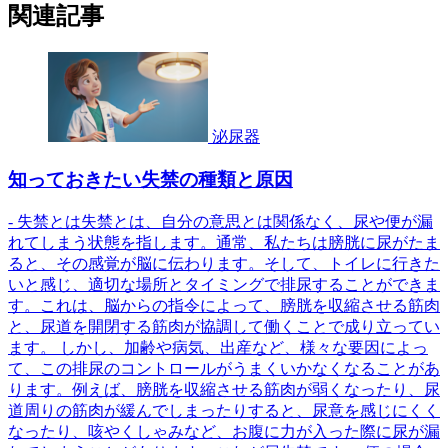
関連記事
泌尿器
知っておきたい失禁の種類と原因
- 失禁とは失禁とは、自分の意思とは関係なく、尿や便が漏
れてしまう状態を指します。通常、私たちは膀胱に尿がたま
ると、その感覚が脳に伝わります。そして、トイレに行きた
いと感じ、適切な場所とタイミングで排尿することができま
す。これは、脳からの指令によって、膀胱を収縮させる筋肉
と、尿道を開閉する筋肉が協調して働くことで成り立ってい
ます。 しかし、加齢や病気、出産など、様々な要因によっ
て、この排尿のコントロールがうまくいかなくなることがあ
ります。例えば、膀胱を収縮させる筋肉が弱くなったり、尿
道周りの筋肉が緩んでしまったりすると、尿意を感じにくく
なったり、咳やくしゃみなど、お腹に力が入った際に尿が漏