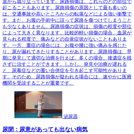
道から成り立っています。尿路損傷は、これらのどの部位で
起こることもあります。尿路損傷の原因として最も多いの
は、交通事故や高いところからの転落などによる強い衝撃で
す。また、お腹の手術中に誤って尿路を傷つけてしまうこと
も少なくありません。尿路損傷の症状は、損傷の程度や部位
によって大きく異なります。比較的軽い損傷の場合、血尿が
見られる程度で、痛みなどの自覚症状がないこともありま
す。一方、重症の場合には、お腹や腰に強い痛みを感じた
り、尿が漏れてきたりすることがあります。尿路損傷は、早
期に発見して適切な治療を行えば、多くの場合、後遺症を残
さずに治すことができます。しかし、発見や治療が遅れる
と、尿毒症などの重い合併症を引き起こす可能性がありま
す。そのため、尿路損傷が疑われる場合には、速やかに医療
機関を受診することが重要です。
泌尿器
尿閉：尿意があっても出ない病気