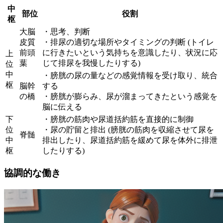
中
部位
役割
枢
大脳
・思考、判断
皮質
・排尿の適切な場所やタイミングの判断 (トイレ
前頭
に行きたいという気持ちを意識したり、状況に応
上
葉
じて排尿を我慢したりする)
位
中
・膀胱の尿の量などの感覚情報を受け取り、統合
枢
脳幹
する
の橋
・膀胱が膨らみ、尿が溜まってきたという感覚を
脳に伝える
下
・膀胱の筋肉や尿道括約筋を直接的に制御
位
・尿の貯留と排出 (膀胱の筋肉を収縮させて尿を
脊髄
中
排出したり、尿道括約筋を緩めて尿を体外に排泄
枢
したりする)
協調的な働き