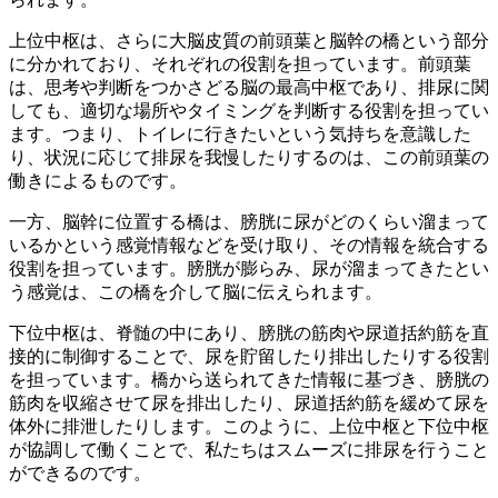
上位中枢は、さらに大脳皮質の前頭葉と脳幹の橋という部分
に分かれており、それぞれの役割を担っています。
前頭葉
は、思考や判断をつかさどる脳の最高中枢であり、排尿に関
しても、適切な場所やタイミングを判断する役割を担ってい
ます。
つまり、トイレに行きたいという気持ちを意識した
り、状況に応じて排尿を我慢したりするのは、この前頭葉の
働きによるものです。
一方、
脳幹に位置する橋は、膀胱に尿がどのくらい溜まって
いるかという感覚情報などを受け取り、その情報を統合する
役割を担っています。
膀胱が膨らみ、尿が溜まってきたとい
う感覚は、この橋を介して脳に伝えられます。
下位中枢は、脊髄の中にあり、膀胱の筋肉や尿道括約筋を直
接的に制御することで、尿を貯留したり排出したりする役割
を担っています。
橋から送られてきた情報に基づき、膀胱の
筋肉を収縮させて尿を排出したり、尿道括約筋を緩めて尿を
体外に排泄したりします。このように、上位中枢と下位中枢
が協調して働くことで、私たちはスムーズに排尿を行うこと
ができるのです。