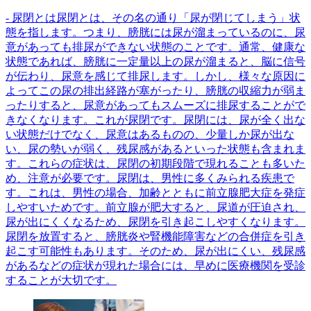
- 尿閉とは尿閉とは、その名の通り「尿が閉じてしまう」状
態を指します。つまり、膀胱には尿が溜まっているのに、尿
意があっても排尿ができない状態のことです。通常、健康な
状態であれば、膀胱に一定量以上の尿が溜まると、脳に信号
が伝わり、尿意を感じて排尿します。しかし、様々な原因に
よってこの尿の排出経路が塞がったり、膀胱の収縮力が弱ま
ったりすると、尿意があってもスムーズに排尿することがで
きなくなります。これが尿閉です。尿閉には、尿が全く出な
い状態だけでなく、尿意はあるものの、少量しか尿が出な
い、尿の勢いが弱く、残尿感があるといった状態も含まれま
す。これらの症状は、尿閉の初期段階で現れることも多いた
め、注意が必要です。尿閉は、男性に多くみられる疾患で
す。これは、男性の場合、加齢とともに前立腺肥大症を発症
しやすいためです。前立腺が肥大すると、尿道が圧迫され、
尿が出にくくなるため、尿閉を引き起こしやすくなります。
尿閉を放置すると、膀胱炎や腎機能障害などの合併症を引き
起こす可能性もあります。そのため、尿が出にくい、残尿感
があるなどの症状が現れた場合には、早めに医療機関を受診
することが大切です。