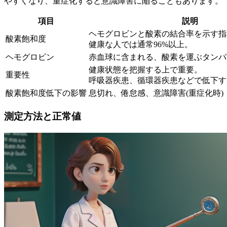
やすくなり、重症化すると意識障害に陥ることもあります。
項目
説明
ヘモグロビンと酸素の結合率を示す指
酸素飽和度
健康な人では通常96%以上。
ヘモグロビン
赤血球に含まれる、酸素を運ぶタンパ
健康状態を把握する上で重要。
重要性
呼吸器疾患、循環器疾患などで低下す
酸素飽和度低下の影響
息切れ、倦怠感、意識障害(重症化時)
測定方法と正常値