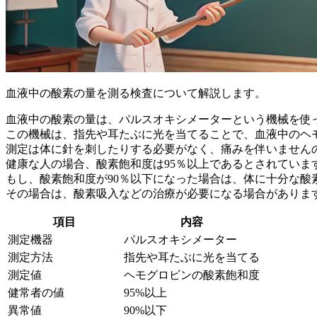
血液中の酸素の量を測る検査について解説します。
血液中の酸素の量は、
パルスオキシメーター
という機械を使
この機械は、指先や耳たぶに光を当てることで、血液中のヘ
測定は体に針を刺したりする必要がなく、痛みを伴いません
健康な人の場合、
酸素飽和度は95％以上
であるとされていま
もし、酸素飽和度が
90％以下
になった場合は、体に十分な酸
その場合は、酸素吸入などの治療が必要になる場合がありま
項目
内容
測定機器
パルスオキシメーター
測定方法
指先や耳たぶに光を当てる
測定値
ヘモグロビンの酸素飽和度
健常者の値
95%以上
異常値
90%以下