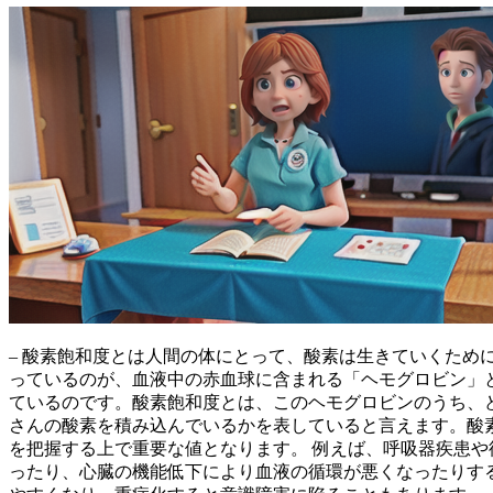
– 酸素飽和度とは
人間の体にとって、酸素は生きていくため
っているのが、血液中の赤血球に含まれる「ヘモグロビン」
ているのです。
酸素飽和度とは、
このヘモグロビンのうち、
さんの酸素を積み込んでいるかを表していると言えます。酸
を把握する上で重要な値となります。
例えば、呼吸器疾患や
ったり、心臓の機能低下により血液の循環が悪くなったりす