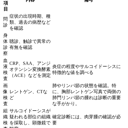
項
目
症状の出現時期、種
問
類、過去の病歴など
診
を確認
身
体
聴診、触診で異常の
診
有無を確認
察
血
CRP、SAA、
アンジ
液
炎症の程度やサルコイドーシスに
オテンシン変換酵素
検
特徴的な値を調べる
（ACE）
などを測定
査
画
肺やリンパ節の状態を確認。特
像
レントゲン、CTな
に、
胸部レントゲン写真で両側の
検
ど
肺門リンパ節の腫れ
は診断の重要
査
な手がかり。
組
サルコイドーシスが
織
疑われる部位の組織
確定診断には、
肉芽腫
の確認が必
検
を採取し、顕微鏡で
要