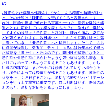
の
- 陳旧性とは病気や怪我をしてから、ある程度の時間が経つ
と、その状態は「陳旧性」を帯びてくると表現されます。こ
れは、医学の現場で使われる言葉の一つで、病気や怪我の経
過とともに変化していく様を表すものです。例えば、怪我を
してすぐの状態は「急性期」と呼ばれ、腫れや痛み、炎症な
どが強く見られます。数日経つと、これらの症状は徐々に落
ち着いていき、「亜急性期」へと移行します。そして、さら
に時間が経過し、数週間、数ヶ月、あるいは数年単位で経っ
た状態を「陳旧性」と呼ぶのです。陳旧性の状態になると、
急性期や亜急性期に見られたような強い症状は落ち着き、見
た目には治っているように見えることもあります。しかし、
組織の内部では、まだ完全には修復されていない場合もあ
り、場合によっては後遺症が残ることもあります。陳旧性の
状態を正しく理解することは、適切な治療やリハビリテーシ
ョンを行う上で非常に重要です。自己判断はせず、医師の診
断のもと、適切な対応をとるようにしましょう。