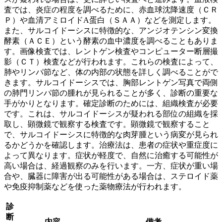
査では、炎症の程度を調べるために、赤血球沈降速度（ＣＲ
Ｐ）や血清アミロイドA蛋白（ＳＡＡ）などを測定します。
また、サルコイドーシスに特徴的な、
アンジオテンシン変換
酵素（ＡＣＥ）
という酵素の血中濃度を調べることもありま
す。画像検査では、レントゲン検査やコンピューター断層撮
影（ＣＴ）検査などが行われます。これらの検査によって、
肺やリンパ節など、体の内部の状態を詳しく調べることがで
きます。サルコイドーシスでは、
胸部レントゲン写真で両側
の肺門リンパ節の腫れ
が見られることが多く、診断の重要な
手がかりとなります。確定診断のためには、
組織検査
が必要
です。これは、サルコイドーシスが疑われる部位の組織を採
取し、顕微鏡で観察する検査です。顕微鏡で観察すること
で、サルコイドーシスに特徴的な肉芽腫という病変が見られ
るかどうかを確認します。治療法は、患者の症状や重症度に
よって異なります。症状が軽度で、自然に治癒する可能性が
高い場合は、経過観察のみを行います。一方、症状が重い場
合や、臓器に障害が出る可能性がある場合は、ステロイド薬
や免疫抑制薬などを使った薬物療法が行われます。
診
断
内容
備考