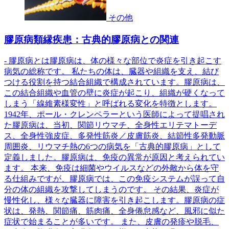
その他
膠原病類縁疾患：古典的膠原病との関連
- 膠原病とは膠原病は、体の様々な部位で炎症を引き起こす
病気の総称です。 私たちの体は、臓器や組織を支え、結び
つける役割を持つ結合組織で構成されています。膠原病は、
この結合組織や血管の壁に炎症が起こり、組織が硬くなって
しまう「線維素様変性」と呼ばれる変化を特徴とします。
1942年、ポール・クレンペラーという医師によって提唱され
た膠原病は、当初、関節リウマチ、全身性エリテマトーデ
ス、全身性強皮症、多発性筋炎／皮膚筋炎、結節性多発動脈
周囲炎、リウマチ熱の6つの病気を「古典的膠原病」として
定義しました。膠原病は、免疫の異常が原因と考えられてい
ます。 本来、免疫は細菌やウイルスなどの外敵から体を守
る仕組みですが、膠原病では、この免疫システムが誤って自
分の体の組織を攻撃してしまうのです。 その結果、炎症が
慢性化し、様々な臓器に障害を引き起こします。膠原病の症
状は、発熱、関節痛、筋肉痛、全身倦怠感など、風邪に似た
症状で始まることが多いです。 また、皮膚の発疹や脱毛、