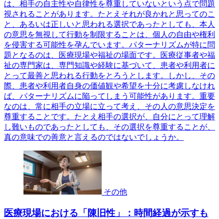
は、相手の自主性や自律性を尊重していないという点で問題
視されることがあります。たとえそれが良かれと思ってのこ
と、あるいは正しいと思われる選択であったとしても、本人
の意思を無視して行動を制限することは、個人の自由や権利
を侵害する可能性を孕んでいます。パターナリズムが特に問
題となるのは、医療現場や福祉の場面です。医療従事者や福
祉の専門家は、専門知識や経験に基づいて、患者や利用者に
とって最善と思われる行動をとろうとします。しかし、その
際、患者や利用者自身の価値観や希望を十分に考慮しなけれ
ば、パターナリズムに陥ってしまう可能性があります。重要
なのは、常に相手の立場に立って考え、その人の意思決定を
尊重することです。たとえ相手の選択が、自分にとって理解
し難いものであったとしても、その選択を尊重することが、
真の意味での善意と言えるのではないでしょうか。
その他
医療現場における「陳旧性」：時間経過が示すも