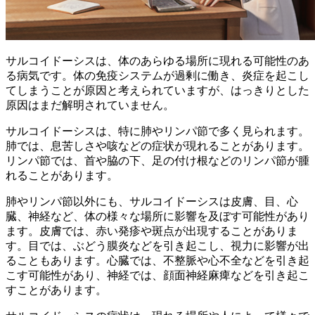
サルコイドーシスは、
体のあらゆる場所に現れる可能性のあ
る病気
です。体の免疫システムが過剰に働き、炎症を起こし
てしまうことが原因と考えられていますが、はっきりとした
原因はまだ解明されていません。
サルコイドーシスは、特に
肺
や
リンパ節
で多く見られます。
肺では、息苦しさや咳などの症状が現れることがあります。
リンパ節では、首や脇の下、足の付け根などのリンパ節が腫
れることがあります。
肺やリンパ節以外にも、サルコイドーシスは
皮膚、目、心
臓、神経
など、体の様々な場所に影響を及ぼす可能性があり
ます。皮膚では、赤い発疹や斑点が出現することがありま
す。目では、ぶどう膜炎などを引き起こし、視力に影響が出
ることもあります。心臓では、不整脈や心不全などを引き起
こす可能性があり、神経では、顔面神経麻痺などを引き起こ
すことがあります。