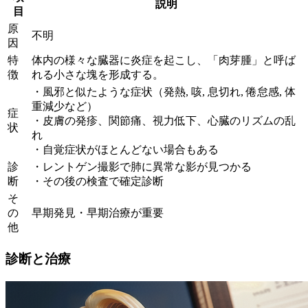
説明
目
原
不明
因
特
体内の様々な臓器に炎症を起こし、「肉芽腫」と呼ば
徴
れる小さな塊を形成する。
・風邪と似たような症状（発熱, 咳, 息切れ, 倦怠感, 体
重減少など）
症
・皮膚の発疹、関節痛、視力低下、心臓のリズムの乱
状
れ
・自覚症状がほとんどない場合もある
診
・レントゲン撮影で肺に異常な影が見つかる
断
・その後の検査で確定診断
そ
の
早期発見・早期治療が重要
他
診断と治療