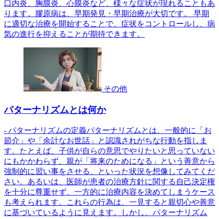
口内炎、胸膜炎、心膜炎など、様々な症状が現れることもあ
ります。膠原病は、早期発見・早期治療が大切です。 早期
に適切な治療を開始することで、症状をコントロールし、病
気の進行を抑えることが期待できます。
その他
パターナリズムとは何か
- パターナリズムの定義パターナリズムとは、一般的に「お
節介」や「余計なお世話」と認識されがちな行動を指しま
す。たとえば、子供が自らの意思でやりたいと思っていない
にもかかわらず、親が「将来のためになる」という善意から
強制的に習い事をさせる、といった状況を想像してみてくだ
さい。あるいは、医師が患者の治療方針に関する自己決定権
を十分に尊重せず、一方的に治療内容を決めてしまうケース
も考えられます。これらの行為は、一見すると親切心や善意
に基づいているように見えます。しかし、パターナリズム