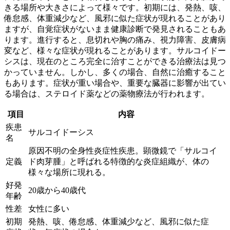
きる場所や大きさによって様々です。初期には、
発熱、咳、
倦怠感、体重減少
など、風邪に似た症状が現れることがあり
ますが、自覚症状がないまま健康診断で発見されることもあ
ります。進行すると、息切れや胸の痛み、視力障害、皮膚病
変など、様々な症状が現れることがあります。サルコイドー
シスは、現在のところ完全に治すことができる治療法は見つ
かっていません。しかし、多くの場合、
自然に治癒
すること
もあります。症状が重い場合や、重要な臓器に影響が出てい
る場合は、ステロイド薬などの薬物療法が行われます。
項目
内容
疾患
サルコイドーシス
名
原因不明の全身性炎症性疾患。顕微鏡で「サルコイ
定義
ド肉芽腫」と呼ばれる特徴的な炎症組織が、体の
様々な場所に現れる。
好発
20歳から40歳代
年齢
性差
女性に多い
初期
発熱、咳、倦怠感、体重減少など、風邪に似た症