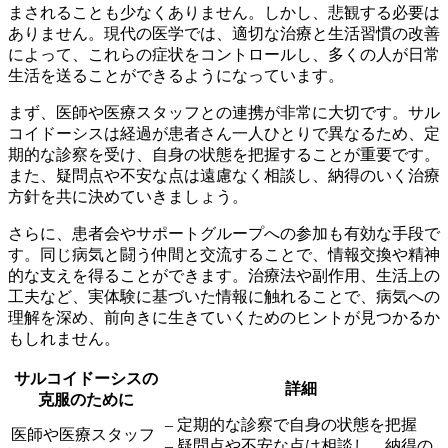
まされることも少なくありません。しかし、悲観する必要は
ありません。現代の医学では、
適切な治療と生活習慣の改善
によって、これらの症状をコントロールし、多くの人が日常
生活を送ることができるようになっています。
まず、
医師や医療スタッフとの連携
が非常に大切です。サル
コイドーシスは経過が患者さん一人ひとりで異なるため、定
期的な診察を受け、自身の状態を把握することが重要です。
また、疑問点や不安な点は遠慮なく相談し、納得のいく治療
方針を共に決めていきましょう。
さらに、
患者会やサポートグループへの参加
も有効な手段で
す。同じ病気と闘う仲間と交流することで、情報交換や精神
的な支えを得ることができます。治療法や副作用、生活上の
工夫など、実体験に基づいた情報に触れることで、病気への
理解を深め、前向きに生きていくためのヒントが見つかるか
もしれません。
サルコイドーシスの
詳細
克服のために
– 定期的な診察で自身の状態を把握
医師や医療スタッフ
– 疑問点や不安な点は相談し、納得の