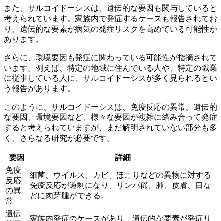
また、サルコイドーシスは、
遺伝的な要因も関与している
と
考えられています。家族内で発症するケースも報告されてお
り、遺伝的な要素が病気の発症リスクを高めている可能性が
あります。
さらに、
環境要因も発症に関わっている
可能性が指摘されて
います。例えば、特定の地域に住んでいる人や、特定の職業
に従事している人に、サルコイドーシスが多く見られるとい
う報告があります。
このように、サルコイドーシスは、
免疫反応の異常、遺伝的
な要因、環境要因
など、様々な要因が複雑に絡み合って発症
すると考えられていますが、まだ解明されていない部分も多
く、さらなる研究が必要です。
要因
詳細
免疫
細菌、ウイルス、カビ、ほこりなどの異物に対する
反応
免疫反応が過剰になり、リンパ節、肺、皮膚、目な
の異
どに肉芽腫ができる。
常
遺伝
家族内発症のケースがあり、遺伝的な要素が発症リ