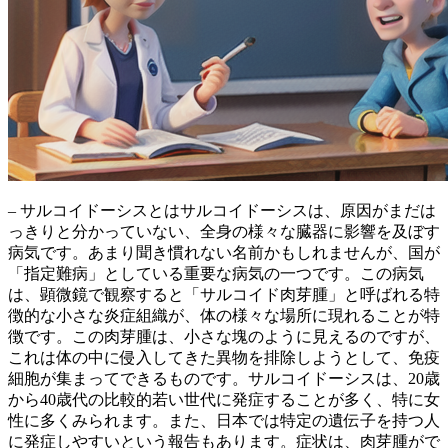
– サルコイドーシスとはサルコイドーシスは、原因がまだは
っきりと分かっていない、全身の様々な臓器に影響を及ぼす
病気です。あまり聞き慣れない名前かもしれませんが、国が
「指定難病」
としている重要な病気の一つです。この病気
は、顕微鏡で観察すると
「サルコイド肉芽腫」
と呼ばれる特
徴的な小さな炎症組織が、体の様々な場所に現れることが特
徴です。この肉芽腫は、小さな塊のように見えるのですが、
これは体の中に侵入してきた異物を排除しようとして、免疫
細胞が集まってできるものです。サルコイドーシスは、
20歳
から40歳代の比較的若い世代
に発症することが多く、特に女
性に多くみられます。また、日本では特定の遺伝子を持つ人
に発症しやすいという報告もあります。症状は、肉芽腫がで