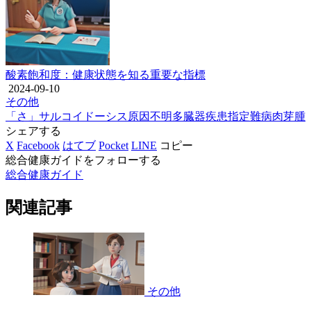
酸素飽和度：健康状態を知る重要な指標
2024-09-10
その他
「さ」
サルコイドーシス
原因不明
多臓器疾患
指定難病
肉芽腫
シェアする
X
Facebook
はてブ
Pocket
LINE
コピー
総合健康ガイドをフォローする
総合健康ガイド
関連記事
その他