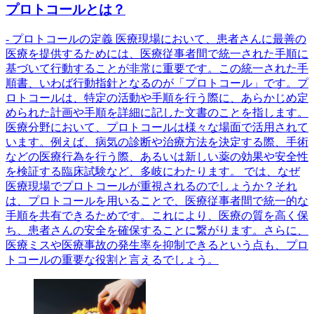
プロトコールとは？
- プロトコールの定義 医療現場において、患者さんに最善の
医療を提供するためには、医療従事者間で統一された手順に
基づいて行動することが非常に重要です。この統一された手
順書、いわば行動指針となるのが「プロトコール」です。プ
ロトコールは、特定の活動や手順を行う際に、あらかじめ定
められた計画や手順を詳細に記した文書のことを指します。
医療分野において、プロトコールは様々な場面で活用されて
います。例えば、病気の診断や治療方法を決定する際、手術
などの医療行為を行う際、あるいは新しい薬の効果や安全性
を検証する臨床試験など、多岐にわたります。 では、なぜ
医療現場でプロトコールが重視されるのでしょうか？それ
は、プロトコールを用いることで、医療従事者間で統一的な
手順を共有できるためです。これにより、医療の質を高く保
ち、患者さんの安全を確保することに繋がります。さらに、
医療ミスや医療事故の発生率を抑制できるという点も、プロ
トコールの重要な役割と言えるでしょう。