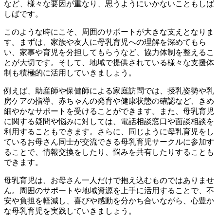
など、様々な要因が重なり、思うようにいかないこともしば
しば
です。
このような時にこそ、周囲のサポートが大きな支えとなりま
す。まずは、
家族や友人に母乳育児への理解を深めてもら
い、家事や育児を分担してもらうなど、協力体制を整える
こ
とが大切です。そして、地域で提供されている様々な支援体
制も積極的に活用していきましょう。
例えば、
助産師や保健師による家庭訪問では、授乳姿勢や乳
房ケアの指導、赤ちゃんの発育や健康状態の確認など、きめ
細やかなサポート
を受けることができます。また、母乳育児
に関する疑問や悩みに対しては、電話相談窓口や面談相談を
利用することもできます。さらに、
同じように母乳育児をし
ているお母さん同士が交流できる母乳育児サークル
に参加す
ることで、情報交換をしたり、悩みを共有したりすることも
できます。
母乳育児は、お母さん一人だけで抱え込むものではありませ
ん。周囲のサポートや地域資源を上手に活用することで、不
安や負担を軽減し、喜びや感動を分かち合いながら、心豊か
な母乳育児を実践していきましょう。