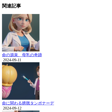
関連記事
命の源泉、母乳の奇跡
2024-09-11
命に関わる膀胱タンポナーデ
2024-09-12