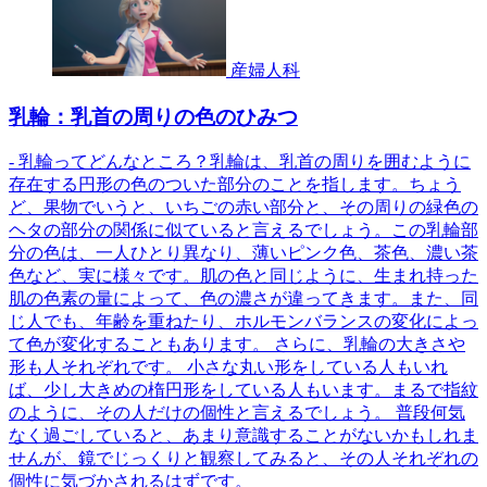
産婦人科
乳輪：乳首の周りの色のひみつ
- 乳輪ってどんなところ？乳輪は、乳首の周りを囲むように
存在する円形の色のついた部分のことを指します。ちょう
ど、果物でいうと、いちごの赤い部分と、その周りの緑色の
ヘタの部分の関係に似ていると言えるでしょう。この乳輪部
分の色は、一人ひとり異なり、薄いピンク色、茶色、濃い茶
色など、実に様々です。肌の色と同じように、生まれ持った
肌の色素の量によって、色の濃さが違ってきます。また、同
じ人でも、年齢を重ねたり、ホルモンバランスの変化によっ
て色が変化することもあります。 さらに、乳輪の大きさや
形も人それぞれです。 小さな丸い形をしている人もいれ
ば、少し大きめの楕円形をしている人もいます。まるで指紋
のように、その人だけの個性と言えるでしょう。 普段何気
なく過ごしていると、あまり意識することがないかもしれま
せんが、鏡でじっくりと観察してみると、その人それぞれの
個性に気づかされるはずです。