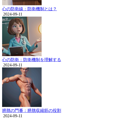
心の防衛線：防衛機制とは？
2024-09-11
心の防衛：防衛機制を理解する
2024-09-11
膀胱の門番：膀胱収縮筋の役割
2024-09-11