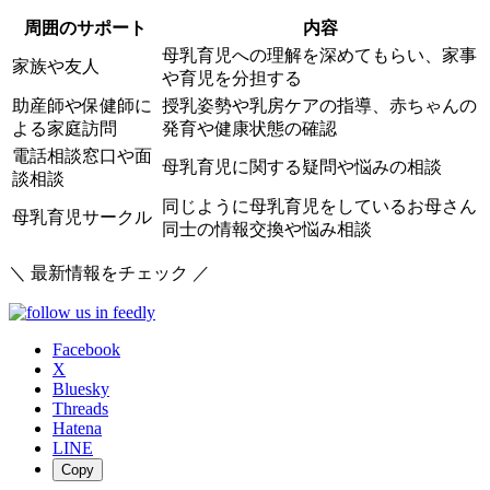
周囲のサポート
内容
母乳育児への理解を深めてもらい、家事
家族や友人
や育児を分担する
助産師や保健師に
授乳姿勢や乳房ケアの指導、赤ちゃんの
よる家庭訪問
発育や健康状態の確認
電話相談窓口や面
母乳育児に関する疑問や悩みの相談
談相談
同じように母乳育児をしているお母さん
母乳育児サークル
同士の情報交換や悩み相談
＼ 最新情報をチェック ／
Facebook
X
Bluesky
Threads
Hatena
LINE
Copy