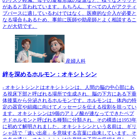
のリスク軽減、母子の愛着形成の促進など、様々なメリット
があると言われています。もちろん、すべての人がアクティ
ブバースに適しているわけではなく、医療的な介入が必要と
なる場合もあるため、事前に医師や助産師とよく相談するこ
とが大切です。
産婦人科
絆を深めるホルモン：オキシトシン
- オキシトシンとはオキシトシンは、人間の脳の中心部にあ
る視床下部と呼ばれる場所で生成され、脳の下方にある下垂
体後葉から分泌されるホルモンです。ホルモンは、体内の特
定の器官や組織に向けてメッセージを伝える役割を担ってい
ます。オキシトシンは9個のアミノ酸が連なってできたペプ
チドホルモンと呼ばれる種類に分類され、その構造は1953年
に初めて解明されました。オキシトシンという名前は、ギリ
シャ語で「速い出産」を意味する言葉に由来しています。そ