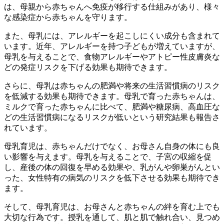
は、母親から赤ちゃんへ免疫が移行する仕組みがあり、
様々
な感染症から赤ちゃんを守ります
。
また、母乳には、アレルギーを起こしにくい成分も含まれて
います。近年、アレルギーを持つ子どもが増えていますが、
母乳を与えることで、
食物アレルギーやアトピー性皮膚炎な
どの発症リスクを下げる
効果も期待できます。
さらに、母乳は赤ちゃんの肥満や将来の生活習慣病のリスク
を低減する効果も期待できます。母乳で育った赤ちゃんは、
ミルクで育った赤ちゃんに比べて、肥満や糖尿病、高血圧な
どの生活習慣病になるリスクが低いという研究結果も報告さ
れています。
母乳育児は、赤ちゃんだけでなく、お母さん自身の体にも良
い影響を与えます。母乳を与えることで、
子宮の収縮を促
し、産後の体の回復を早める
効果や、乳がんや卵巣がんとい
った、女性特有の病気のリスクを低下させる効果も期待でき
ます。
そして、母乳育児は、
お母さんと赤ちゃんの絆を育む
上でも
大切な行為です。授乳を通して、肌と肌で触れ合い、見つめ