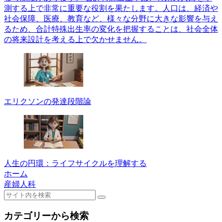
測する上で非常に重要な役割を果たします。人口は、経済や
社会保障、医療、教育など、様々な分野に大きな影響を与え
るため、合計特殊出生率の変化を把握することは、社会全体
の将来設計を考える上で欠かせません。
エリクソンの発達段階論
人生の円環：ライフサイクルを理解する
ホーム
産婦人科
カテゴリーから検索