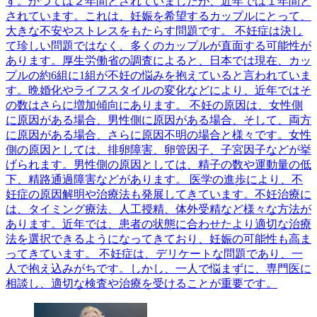
す。かつては２年間とされていましたが、近年では１年間と
されています。これは、妊娠を希望するカップルにとって、
大きな不安やストレスをもたらす問題です。 不妊症は決し
て珍しい問題ではなく、多くのカップルが直面する可能性が
あります。厚生労働省の調査によると、日本では現在、カッ
プルの約6組に1組が不妊の悩みを抱えていると言われていま
す。晩婚化やライフスタイルの変化などにより、近年ではそ
の数はさらに増加傾向にあります。 不妊の原因は、女性側
に原因がある場合、男性側に原因がある場合、そして、両方
に原因がある場合、さらに原因不明の場合と様々です。女性
側の原因としては、排卵障害、卵管因子、子宮因子などが挙
げられます。男性側の原因としては、精子の数や運動量の低
下、精路通過障害などがあります。 医学の進歩により、不
妊症の原因解明や治療法も発展してきています。不妊治療に
は、タイミング療法、人工授精、体外受精など様々な方法が
あります。近年では、患者の状態に合わせたより適切な治療
法を選択できるようになってきており、妊娠の可能性も高ま
ってきています。 不妊症は、デリケートな問題であり、一
人で抱え込みがちです。しかし、一人で悩まずに、専門医に
相談し、適切な検査や治療を受けることが重要です。