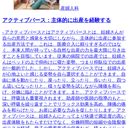
産婦人科
アクティブバース：主体的に出産を経験する
- アクティブバースとはアクティブバースとは、妊婦さんが
自らの意思と感覚を大切にしながら、主体的に出産に参加す
る出産方法です。これは、医療介入に頼りすぎるのではな
く、本来人間が持っている自然な出産の力を最大限に引き出
すことを目指しています。従来の病院での出産では、妊婦さ
んはベッドの上で仰向けに寝た姿勢、つまり仰臥位での出産
が一般的でした。しかし、アクティブバースでは、妊婦さん
が心地よいと感じる姿勢を自ら選択することができます。自
由に体を動かしたり、座ったり、立ったり、歩いたり、四つ
ん這いになったりと、様々な姿勢を試しながら陣痛を和ら
げ、分娩に臨むことができます。また、アクティブバースで
は、呼吸法も重要視されます。助産師や医師の指導のもと、
深い呼吸を繰り返すことでリラックス効果を高め、陣痛の痛
みを和らげたり、お産に必要な力みを促したりします。アク
ティブバースは、妊婦さんにとってより快適で満足度の高い
出産体験をもたらすだけでなく、分娩時間の短縮や会陰裂傷