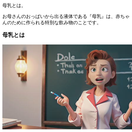
母乳とは。
お母さんのおっぱいから出る液体である『母乳』は、赤ちゃ
んのために作られる特別な飲み物のことです。
母乳とは