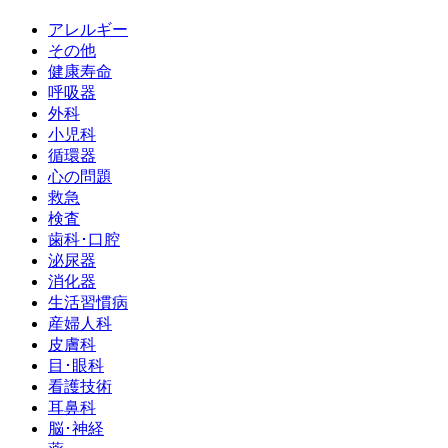
アレルギー
その他
健康寿命
呼吸器
外科
小児科
循環器
心の問題
救急
検査
歯科･口腔
泌尿器
消化器
生活習慣病
産婦人科
皮膚科
目･眼科
看護技術
耳鼻科
脳･神経