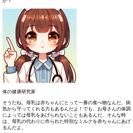
か？
体の健康研究家
そうだね。母乳は赤ちゃんにとって一番の食べ物なんだ。病
気から守ってくれる力もあるんだよ！でも、お母さんの体調
によっては母乳をあげられないこともあるんだ。そんな時
は、母乳の代わりに作られた特別なミルクを赤ちゃんにあげ
るんだよ。