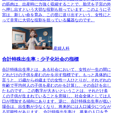
の筋肉は、出産時に力強く収縮することで、胎児を子宮の外
へ押し出すという大切な役割も担っています。このように子
宮は、新しい命を育み、この世に送り出すという、女性にと
って非常に大切な役割を担っている臓器なのです。
産婦人科
合計特殊出生率：少子化社会の指標
合計特殊出生率とは、ある社会において、女性が一生の間に
どれだけの子供を産むのかを示す指標です。もっと具体的に
言うと、15歳から49歳までの女性一人ひとりが、それぞれの
年齢で平均何人の子供を産むのかを計算し、その合計を出し
たものです。 この数字が大きいということは、それだけ多
くの子供が生まれていることを意味し、社会全体としては人
口が増加する傾向にあります。逆に、合計特殊出生率が低い
場合は、出生数が少なくなり、将来的には人口減少につなが
る可能性があります。 合計特殊出生率は、将来の人口を予