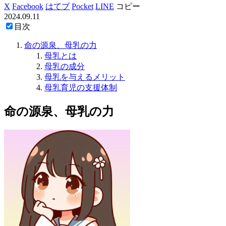
X
Facebook
はてブ
Pocket
LINE
コピー
2024.09.11
目次
命の源泉、母乳の力
母乳とは
母乳の成分
母乳を与えるメリット
母乳育児の支援体制
命の源泉、母乳の力