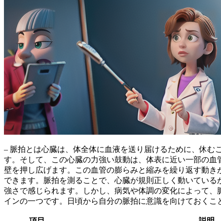
– 脈拍とは心臓は、体全体に血液を送り届けるために、休
す。そして、この心臓の力強い鼓動は、体表に近い一部の血
壁を押し広げます。
この血管の膨らみと縮みを繰り返す動き
できます。脈拍を測ることで、心臓が規則正しく動いている
強さで感じられます。しかし、
病気や体調の変化によって、
インの一つです。日頃から自分の脈拍に意識を向けておくこ
項目
説明