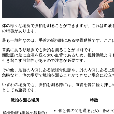
体の様々な場所で脈拍を測ることができますが、これは血液
の特徴があります。
最も一般的なのは、手首の親指側にある橈骨動脈です。
ここ
首筋にある頸動脈でも脈拍を測ることが可能です。
頸動脈は脳に血液を送る太い血管であるため、橈骨動脈より
引き起こす可能性があるので注意が必要です。
その他、足首の内側にある後脛骨動脈や、肘の内側にある上
急時など、他の場所で脈拍を測ることができない場合に役立
いずれの場所でも、脈拍を測る際には、
血管を骨に軽く押し
としても重要です。
脈拍を測る場所
特徴
骨と骨の間を通るため、触れ
橈骨動脈 (手首の親指側)