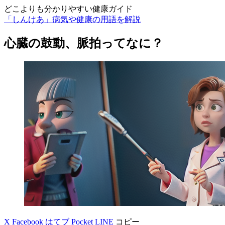
どこよりも分かりやすい健康ガイド
「しんけあ」病気や健康の用語を解説
心臓の鼓動、脈拍ってなに？
X
Facebook
はてブ
Pocket
LINE
コピー