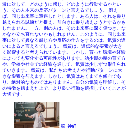
激に対して、どのように感じ、どのように行動するかとい
う、その人本来の反応パターンと言えるでしょう。 例え
ば、同じ出来事に遭遇したとします。ある人は、それを乗り
越えられる試練だと捉え、前向きに乗り越えようとするかも
しれません。一方、別の人は、その出来事に深く傷つき、な
かなか立ち直れないかもしれません。このように、同じ出来
事に対して異なる感じ方や反応の仕方をするのは、気質の違
いによると言えるでしょう。 気質は、遺伝的な要素が大き
く影響すると考えられています。しかし、育った環境や経験
によっても変化する可能性があります。幼少期の親の育て方
や、学校や社会での経験を通して、気質は少しずつ形作られ
ていきます。 気質は、私たちの考え方や行動パターンに大
きな影響を与えます。しかし、気質はあくまでも傾向であ
り、絶対的なものではありません。自分の気質を理解し、そ
の特徴を踏まえた上で、より良い行動を選択していくことが
大切です。
脳･神経