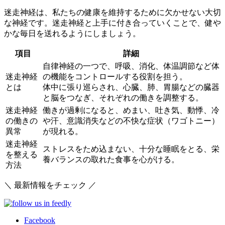
迷走神経は、私たちの健康を維持するために欠かせない大切
な神経です。迷走神経と上手に付き合っていくことで、健や
かな毎日を送れるようにしましょう。
項目
詳細
自律神経の一つで、呼吸、消化、体温調節など体
迷走神経
の機能をコントロールする役割を担う。
とは
体中に張り巡らされ、心臓、肺、胃腸などの臓器
と脳をつなぎ、それぞれの働きを調整する。
迷走神経
働きが過剰になると、めまい、吐き気、動悸、冷
の働きの
や汗、意識消失などの不快な症状（ワゴトニー）
異常
が現れる。
迷走神経
ストレスをため込まない、十分な睡眠をとる、栄
を整える
養バランスの取れた食事を心がける。
方法
＼ 最新情報をチェック ／
Facebook