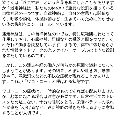
皆さんは「迷走神経」という言葉を耳にしたことがあります
か？
迷走神経は、私たちの体の中で重要な役割を担っている
自律神経の一つ
です。自律神経は、自分の意思とは関係な
く、呼吸や消化、体温調節など、生きていくために欠かせな
い体の機能をコントロールしています。
迷走神経は、この自律神経の中でも、特に広範囲にわたって
作用しており、心臓や肺、胃腸などの臓器と脳をつなぎ、そ
れぞれの働きを調整しています。まるで、体中に張り巡らさ
れた情報ネットワークの光ファイバーケーブルのような役割
を果たしているのです。
しかし、この迷走神経の働きが何らかの原因で過剰になって
しまうことがあります。その結果、めまいや吐き気、動悸、
冷や汗、意識消失などの不快な症状が現れることがありま
す。これが「ワゴトニー」と呼ばれる状態です。
ワゴトニーの症状は、一時的なものであれば心配ありません
が、頻繁に起こる場合は注意が必要です。日常生活で
ストレ
スをため込まない、十分な睡眠をとる、栄養バランスの取れ
た食事を心がける
など、迷走神経の働きを整えるように意識
することが大切です。