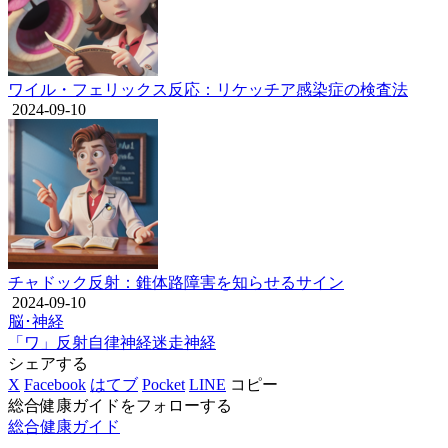
ワイル・フェリックス反応：リケッチア感染症の検査法
2024-09-10
チャドック反射：錐体路障害を知らせるサイン
2024-09-10
脳･神経
「ワ」
反射
自律神経
迷走神経
シェアする
X
Facebook
はてブ
Pocket
LINE
コピー
総合健康ガイドをフォローする
総合健康ガイド