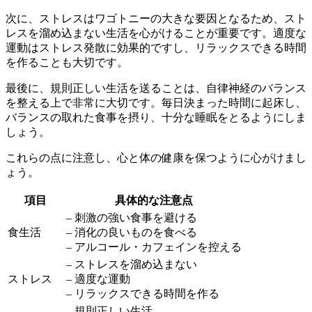
次に、
ストレス
はワゴトニーの大きな要因となるため、スト
レスを溜め込まない生活を心がけることが重要です。適度な
運動はストレス発散に効果的ですし、リラックスできる時間
を作ることも大切です。
最後に、
規則正しい生活
を送ることは、自律神経のバランス
を整える上で非常に大切です。毎日決まった時間に起床し、
バランスの取れた食事を摂り、十分な睡眠をとるようにしま
しょう。
これらの点に注意し、
心と体の健康を保つ
ように心がけまし
ょう。
項目
具体的な注意点
– 刺激の強い食事を避ける
食生活
– 消化の良いものを食べる
– アルコール・カフェインを控える
– ストレスを溜め込まない
ストレス
– 適度な運動
– リラックスできる時間を作る
– 規則正しい生活