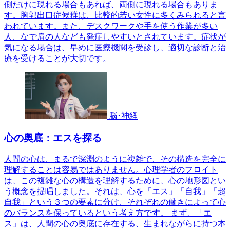
側だけに現れる場合もあれば、両側に現れる場合もありま
す。胸郭出口症候群は、比較的若い女性に多くみられると言
われています。また、デスクワークや手を使う作業が多い
人、なで肩の人なども発症しやすいとされています。症状が
気になる場合は、早めに医療機関を受診し、適切な診断と治
療を受けることが大切です。
脳･神経
心の奥底：エスを探る
人間の心は、まるで深淵のように複雑で、その構造を完全に
理解することは容易ではありません。心理学者のフロイト
は、この複雑な心の構造を理解するために、心の地形図とい
う概念を提唱しました。それは、心を「エス」「自我」「超
自我」という３つの要素に分け、それぞれの働きによって心
のバランスを保っているという考え方です。 まず、「エ
ス」は、人間の心の奥底に存在する、生まれながらに持つ本