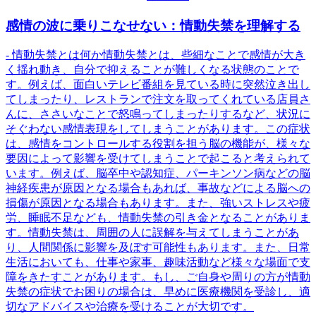
感情の波に乗りこなせない：情動失禁を理解する
- 情動失禁とは何か情動失禁とは、些細なことで感情が大き
く揺れ動き、自分で抑えることが難しくなる状態のことで
す。例えば、面白いテレビ番組を見ている時に突然泣き出し
てしまったり、レストランで注文を取ってくれている店員さ
んに、ささいなことで怒鳴ってしまったりするなど、状況に
そぐわない感情表現をしてしまうことがあります。この症状
は、感情をコントロールする役割を担う脳の機能が、様々な
要因によって影響を受けてしまうことで起こると考えられて
います。例えば、脳卒中や認知症、パーキンソン病などの脳
神経疾患が原因となる場合もあれば、事故などによる脳への
損傷が原因となる場合もあります。また、強いストレスや疲
労、睡眠不足なども、情動失禁の引き金となることがありま
す。情動失禁は、周囲の人に誤解を与えてしまうことがあ
り、人間関係に影響を及ぼす可能性もあります。また、日常
生活においても、仕事や家事、趣味活動など様々な場面で支
障をきたすことがあります。もし、ご自身や周りの方が情動
失禁の症状でお困りの場合は、早めに医療機関を受診し、適
切なアドバイスや治療を受けることが大切です。