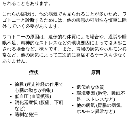
られることもあります。
これらの症状は、他の病気でも見られることが多いため、
ワ
ゴトニーと診断するためには、他の疾患の可能性を慎重に除
外していく必要
があります。
ワゴトニーの原因は、
遺伝的な体質による場合や、過労や睡
眠不足、精神的なストレスなどの環境要因
によって引き起こ
される場合など、様々です。また、
胃腸の病気やホルモン異
常など、他の病気によって二次的に発症する
ケースも少なく
ありません。
症状
原因
徐脈 (迷走神経の作用で
遺伝的な体質
心臓の動きが抑制)
環境要因 (過労、睡眠不
低血圧 (血管拡張)
足、ストレスなど)
消化器症状 (腹痛、下痢
他の病気 (胃腸の病気、
など)
ホルモン異常など)
過剰な発汗