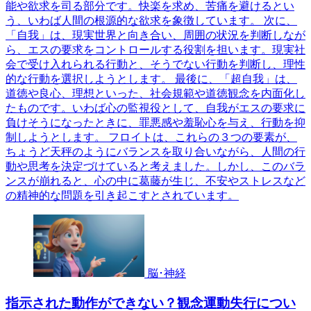
能や欲求を司る部分です。快楽を求め、苦痛を避けるとい
う、いわば人間の根源的な欲求を象徴しています。 次に、
「自我」は、現実世界と向き合い、周囲の状況を判断しなが
ら、エスの要求をコントロールする役割を担います。現実社
会で受け入れられる行動と、そうでない行動を判断し、理性
的な行動を選択しようとします。 最後に、「超自我」は、
道徳や良心、理想といった、社会規範や道徳観念を内面化し
たものです。いわば心の監視役として、自我がエスの要求に
負けそうになったときに、罪悪感や羞恥心を与え、行動を抑
制しようとします。 フロイトは、これらの３つの要素が、
ちょうど天秤のようにバランスを取り合いながら、人間の行
動や思考を決定づけていると考えました。しかし、このバラ
ンスが崩れると、心の中に葛藤が生じ、不安やストレスなど
の精神的な問題を引き起こすとされています。
脳･神経
指示された動作ができない？観念運動失行につい