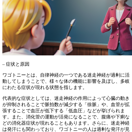
– 症状と原因
ワゴトニーとは、自律神経の一つである迷走神経が過剰に活
動してしまうことで、様々な体の機能に影響を及ぼし、多岐
にわたる症状が現れる状態
を指します。
代表的な症状としては、
迷走神経の作用によって心臓の動き
が抑制されることで脈拍数が減少する「徐脈」や、血管が拡
張することで血圧が低下する「低血圧」
などが挙げられま
す。また、
消化管の運動が活発になることで、腹痛や下痢な
どの消化器症状
が現れることもあります。さらに、
迷走神経
は発汗にも関わっており、ワゴトニーの人は過剰な発汗
が見