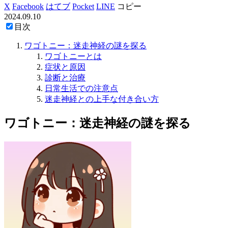
X
Facebook
はてブ
Pocket
LINE
コピー
2024.09.10
目次
ワゴトニー：迷走神経の謎を探る
ワゴトニーとは
症状と原因
診断と治療
日常生活での注意点
迷走神経との上手な付き合い方
ワゴトニー：迷走神経の謎を探る