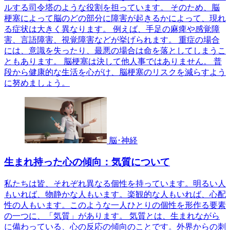
ルする司令塔のような役割を担っています。 そのため、脳
梗塞によって脳のどの部分に障害が起きるかによって、現れ
る症状は大きく異なります。 例えば、手足の麻痺や感覚障
害、言語障害、視覚障害などが挙げられます。 重症の場合
には、意識を失ったり、最悪の場合は命を落としてしまうこ
ともあります。 脳梗塞は決して他人事ではありません。 普
段から健康的な生活を心がけ、脳梗塞のリスクを減らすよう
に努めましょう。
脳･神経
生まれ持った心の傾向：気質について
私たちは皆、それぞれ異なる個性を持っています。明るい人
もいれば、物静かな人もいます。楽観的な人もいれば、心配
性の人もいます。このような一人ひとりの個性を形作る要素
の一つに、「気質」があります。 気質とは、生まれながら
に備わっている、心の反応の傾向のことです。外界からの刺