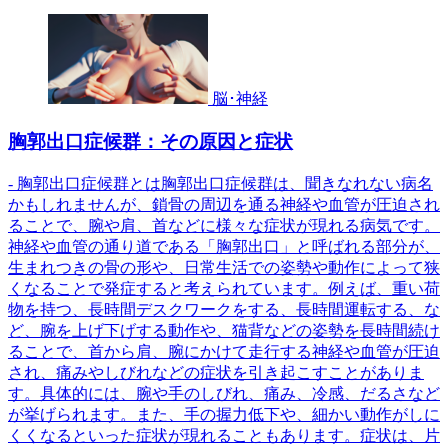
脳･神経
胸郭出口症候群：その原因と症状
- 胸郭出口症候群とは胸郭出口症候群は、聞きなれない病名
かもしれませんが、鎖骨の周辺を通る神経や血管が圧迫され
ることで、腕や肩、首などに様々な症状が現れる病気です。
神経や血管の通り道である「胸郭出口」と呼ばれる部分が、
生まれつきの骨の形や、日常生活での姿勢や動作によって狭
くなることで発症すると考えられています。例えば、重い荷
物を持つ、長時間デスクワークをする、長時間運転する、な
ど、腕を上げ下げする動作や、猫背などの姿勢を長時間続け
ることで、首から肩、腕にかけて走行する神経や血管が圧迫
され、痛みやしびれなどの症状を引き起こすことがありま
す。具体的には、腕や手のしびれ、痛み、冷感、だるさなど
が挙げられます。また、手の握力低下や、細かい動作がしに
くくなるといった症状が現れることもあります。症状は、片