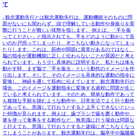
て
- 観念運動失行とは観念運動失行は、運動機能そのものに問
題がないにも関わらず、頭で理解している動作や身振りを実
際に行うことが難しい状態を指します。 例えば、「手を振
ってください」と指示されても、手をどのように動かして良
いのか戸惑ってしまったり、ぎこちない動きになってしまっ
たりします。これは、筋肉や関節に異常があるのではなく、
脳の指令が運動機能に正しく伝わらないことが原因だと考え
られています。もう少し具体的に説明すると、私たちは体を
動かす時、まず脳で「手を振る」という動作のイメージを作
り出します。そして、そのイメージを具体的な運動の指令に
変換し、神経を通して筋肉に伝えています。観念運動失行の
場合、このイメージを運動指令に変換する過程に問題が生じ
ていると考えられています。そのため、簡単な動作であって
も複雑な手順を踏むような動作や、日常生活でよく行う動作
であっても、意識して行おうとすると上手くできないといっ
た特徴が見られます。例えば、歯ブラシで歯を磨く動作や、
箸を使って食事をする動作など、無意識に行う場合は問題な
く行えても、意識して行おうとすると途端にぎこちなくなっ
てしまうことがあります。観念運動失行は、脳卒中や脳腫瘍