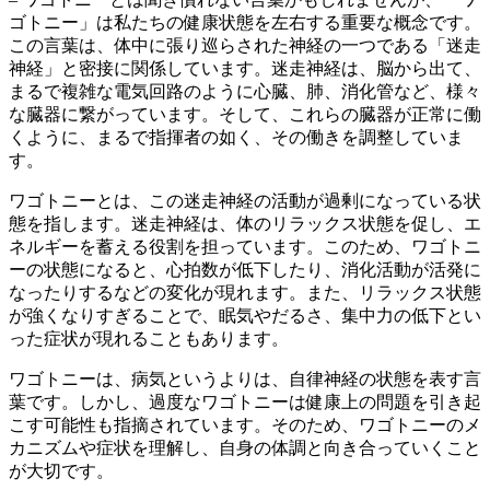
ゴトニー」は私たちの健康状態を左右する重要な概念です。
この言葉は、体中に張り巡らされた神経の一つである「迷走
神経」と密接に関係しています。迷走神経は、脳から出て、
まるで複雑な電気回路のように心臓、肺、消化管など、様々
な臓器に繋がっています。そして、これらの臓器が正常に働
くように、まるで指揮者の如く、その働きを調整していま
す。
ワゴトニーとは、この迷走神経の活動が過剰になっている状
態
を指します。迷走神経は、体のリラックス状態を促し、エ
ネルギーを蓄える役割を担っています。このため、ワゴトニ
ーの状態になると、心拍数が低下したり、消化活動が活発に
なったりするなどの変化が現れます。また、リラックス状態
が強くなりすぎることで、眠気やだるさ、集中力の低下とい
った症状が現れることもあります。
ワゴトニーは、病気というよりは、自律神経の状態を表す言
葉です。しかし、
過度なワゴトニーは健康上の問題を引き起
こす可能性
も指摘されています。そのため、ワゴトニーのメ
カニズムや症状を理解し、自身の体調と向き合っていくこと
が大切です。