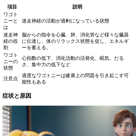
項目
説明
ワゴト
ニーと
迷走神経の活動が過剰になっている状態
は
迷走神
脳からの指令を心臓、肺、消化管など様々な臓器
経の役
に伝達し、体のリラックス状態を促し、エネルギ
割
ーを蓄える。
ワゴト
心拍数の低下、消化活動の活発化、眠気、だる
ニーの
さ、集中力の低下など
状態
過度なワゴトニーは健康上の問題を引き起こす可
注意点
能性もある
症状と原因