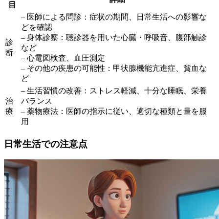
目
– 医師による問診：症状の期間、日常生活への影響な
どを確認
– 身体診察：聴診器を用いた心臓・呼吸音、腹部触診
診
など
断
– 心電図検査、血圧測定
– その他の疾患の可能性：甲状腺機能亢進症、貧血な
ど
– 生活習慣の改善：ストレス軽減、十分な睡眠、栄養
治
バランス
療
– 薬物療法：医師の指示に従い、適切な種類と量を服
用
日常生活での注意点