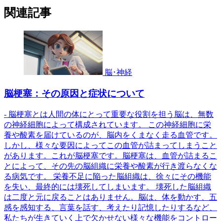
関連記事
脳･神経
脳梗塞：その原因と症状について
- 脳梗塞とは人間の体にとって重要な役割を担う脳は、無数
の神経細胞によって構成されています。 この神経細胞に栄
養や酸素を届けているのが、脳内をくまなく走る血管です。
しかし、様々な要因によってこの血管が詰まってしまうこと
があります。これが脳梗塞です。脳梗塞は、血管が詰まるこ
とによって、その先の脳組織に栄養や酸素が行き渡らなくな
る病気です。 栄養不足に陥った脳組織は、徐々にその機能
を失い、最終的には壊死してしまいます。 壊死した脳組織
は二度と元に戻ることはありません。脳は、体を動かす、五
感を感知する、言葉を話す、考えたり記憶したりするなど、
私たちが生きていく上で欠かせない様々な機能をコントロー