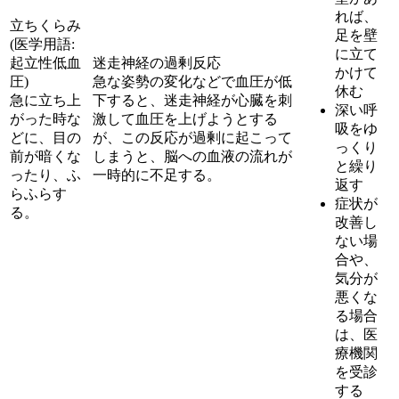
れば、
立ちくらみ
足を壁
(医学用語:
に立て
起立性低血
迷走神経の過剰反応
かけて
圧)
急な姿勢の変化などで血圧が低
休む
急に立ち上
下すると、迷走神経が心臓を刺
深い呼
がった時な
激して血圧を上げようとする
吸をゆ
どに、目の
が、この反応が過剰に起こって
っくり
前が暗くな
しまうと、脳への血液の流れが
と繰り
ったり、ふ
一時的に不足する。
返す
らふらす
症状が
る。
改善し
ない場
合や、
気分が
悪くな
る場合
は、医
療機関
を受診
する