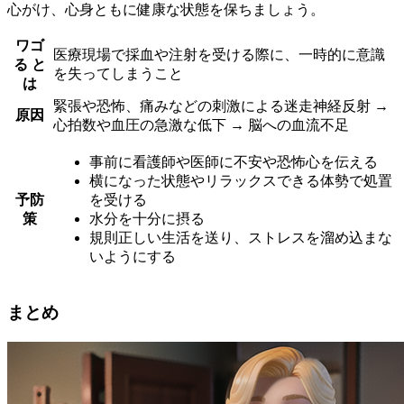
心がけ、心身ともに健康な状態を保ちましょう。
ワゴ
医療現場で採血や注射を受ける際に、一時的に意識
る と
を失ってしまうこと
は
緊張や恐怖、痛みなどの刺激による迷走神経反射 →
原因
心拍数や血圧の急激な低下 → 脳への血流不足
事前に看護師や医師に不安や恐怖心を伝える
横になった状態やリラックスできる体勢で処置
予防
を受ける
策
水分を十分に摂る
規則正しい生活を送り、ストレスを溜め込まな
いようにする
まとめ