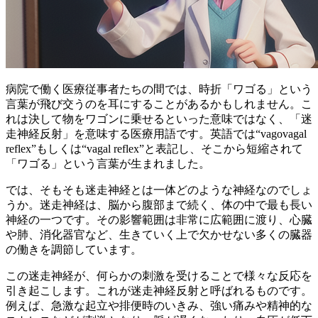
病院で働く医療従事者たちの間では、時折「ワゴる」という
言葉が飛び交うのを耳にすることがあるかもしれません。こ
れは決して物をワゴンに乗せるといった意味ではなく、
「迷
走神経反射」
を意味する医療用語です。英語では“vagovagal
reflex”もしくは“vagal reflex”と表記し、そこから短縮されて
「ワゴる」という言葉が生まれました。
では、そもそも迷走神経とは一体どのような神経なのでしょ
うか。迷走神経は、脳から腹部まで続く、体の中で最も長い
神経の一つです。その影響範囲は非常に広範囲に渡り、心臓
や肺、消化器官など、生きていく上で欠かせない多くの臓器
の働きを調節しています。
この迷走神経が、何らかの刺激を受けることで様々な反応を
引き起こします。これが迷走神経反射と呼ばれるものです。
例えば、急激な起立や排便時のいきみ、強い痛みや精神的な