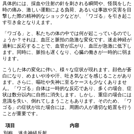
具体的には、採血や注射の針を刺される瞬間や、怪我をした
時の痛み、激しい運動による負荷、あるいは事故や災害を目
撃した際の精神的なショックなどが、「ワゴる」を引き起こ
す引き金となりえます。
「ワゴる」と、私たちの体の中では何が起こっているのでし
ょうか？それは、
血圧と脈拍の急激な変化
です。迷走神経が
過剰に反応することで、血管が広がり、血圧が急激に低下し
ます。同時に、脈拍も遅くなり、心臓の働きが一時的に弱ま
ります。
こうした体の変化に伴い、様々な症状が現れます。顔色が蒼
白になり、めまいや冷や汗、吐き気などを感じることがあり
ます。さらに、嘔吐や失神に至るケースも少なくありませ
ん。「ワゴる」自体は一時的な反応であり、多くの場合、症
状は数分以内に自然に消失します。しかし、
重症の場合には
意識を失い、倒れてしまう
こともあります。そのため、「ワ
ゴる」の症状が出た場合には、周囲の人が適切な処置を行う
ことが重要です。
項目
内容
別称
迷走神経反射