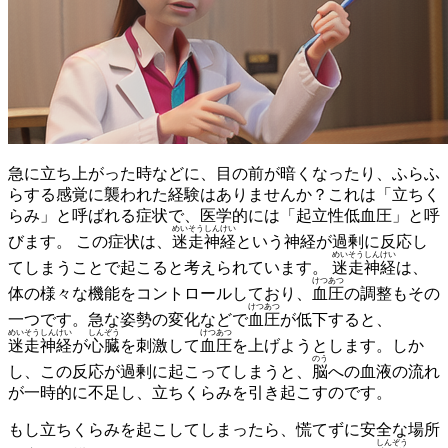
急に立ち上がった時などに、目の前が暗くなったり、ふらふ
らする感覚に襲われた経験はありませんか？これは「立ちく
らみ」と呼ばれる症状で、医学的には「起立性低血圧」と呼
めいそうしんけい
びます。
この症状は、
迷走神経
という神経が過剰に反応し
めいそうしんけい
てしまうことで起こると考えられています。
迷走神経
は、
けつあつ
体の様々な機能をコントロールしており、
血圧
の調整もその
けつあつ
一つです。急な姿勢の変化などで
血圧
が低下すると、
めいそうしんけい
しんぞう
けつあつ
迷走神経
が
心臓
を刺激して
血圧
を上げようとします。しか
のう
し、この反応が過剰に起こってしまうと、
脳
への血液の流れ
が一時的に不足し、立ちくらみを引き起こすのです。
もし立ちくらみを起こしてしまったら、慌てずに安全な場所
しんぞう