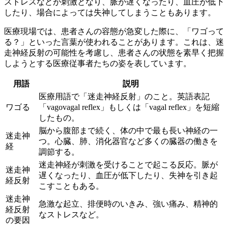
ストレスなどが刺激となり、脈が遅くなったり、血圧が低下
したり、場合によっては失神してしまうこともあります。
医療現場では、患者さんの容態が急変した際に、「ワゴって
る？」といった言葉が使われることがあります。これは、迷
走神経反射の可能性を考慮し、患者さんの状態を素早く把握
しようとする医療従事者たちの姿を表しています。
用語
説明
医療用語で「迷走神経反射」のこと。英語表記
ワゴる
「vagovagal reflex」もしくは「vagal reflex」を短縮
したもの。
脳から腹部まで続く、体の中で最も長い神経の一
迷走神
つ。心臓、肺、消化器官など多くの臓器の働きを
経
調節する。
迷走神経が刺激を受けることで起こる反応。脈が
迷走神
遅くなったり、血圧が低下したり、失神を引き起
経反射
こすこともある。
迷走神
急激な起立、排便時のいきみ、強い痛み、精神的
経反射
なストレスなど。
の要因