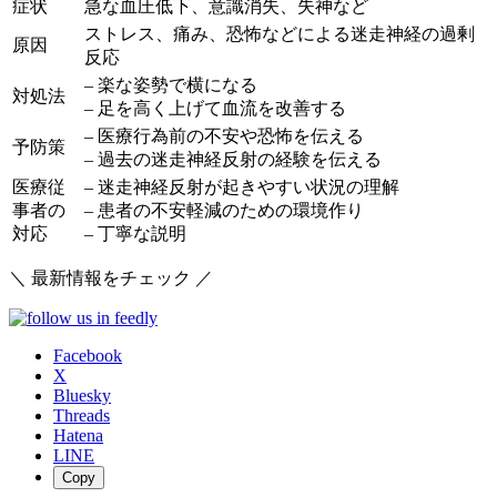
症状
急な血圧低下、意識消失、失神など
ストレス、痛み、恐怖などによる迷走神経の過剰
原因
反応
– 楽な姿勢で横になる
対処法
– 足を高く上げて血流を改善する
– 医療行為前の不安や恐怖を伝える
予防策
– 過去の迷走神経反射の経験を伝える
医療従
– 迷走神経反射が起きやすい状況の理解
事者の
– 患者の不安軽減のための環境作り
対応
– 丁寧な説明
＼ 最新情報をチェック ／
Facebook
X
Bluesky
Threads
Hatena
LINE
Copy