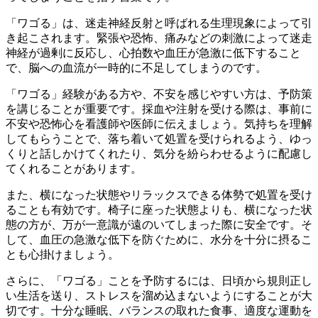
「ワゴる」は、迷走神経反射と呼ばれる生理現象によって引
き起こされます。緊張や恐怖、痛みなどの刺激によって迷走
神経が過剰に反応し、心拍数や血圧が急激に低下すること
で、脳への血流が一時的に不足してしまうのです。
「ワゴる」経験がある方や、不安を感じやすい方は、予防策
を講じることが重要です。採血や注射を受ける際は、
事前に
不安や恐怖心を看護師や医師に伝えましょう
。気持ちを理解
してもらうことで、落ち着いて処置を受けられるよう、ゆっ
くりと話しかけてくれたり、気分を紛らわせるように配慮し
てくれることがあります。
また、
横になった状態やリラックスできる体勢で処置を受け
る
ことも有効です。椅子に座った状態よりも、横になった状
態の方が、万が一意識が遠のいてしまった際に安全です。そ
して、血圧の急激な低下を防ぐために、
水分を十分に摂る
こ
とも心掛けましょう。
さらに、「ワゴる」ことを予防するには、日頃から
規則正し
い生活を送り、ストレスを溜め込まないようにする
ことが大
切です。十分な睡眠、バランスの取れた食事、適度な運動を