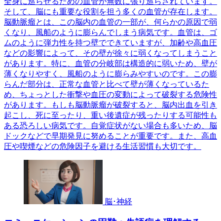
全身に巡らせるための血管が無数に張り巡らされています。
そして、脳にも重要な役割を担う多くの血管が存在します。
脳動脈瘤とは、この脳内の血管の一部が、何らかの原因で弱
くなり、風船のように膨らんでしまう病気です。血管は、ゴ
ムのように弾力性を持つ壁でできていますが、加齢や高血圧
などの影響によって、その壁が徐々に弱くなってしまうこと
があります。特に、血管の分岐部は構造的に弱いため、壁が
薄くなりやすく、風船のように膨らみやすいのです。この膨
らんだ部分は、正常な血管と比べて壁が薄くなっているた
め、ちょっとした衝撃や血圧の変動によって破裂する危険性
があります。もしも脳動脈瘤が破裂すると、脳内出血を引き
起こし、死に至ったり、重い後遺症が残ったりする可能性も
ある恐ろしい病気です。自覚症状がない場合も多いため、脳
ドックなどで早期発見に努めることが重要です。また、高血
圧や喫煙などの危険因子を避ける生活習慣も大切です。
脳･神経