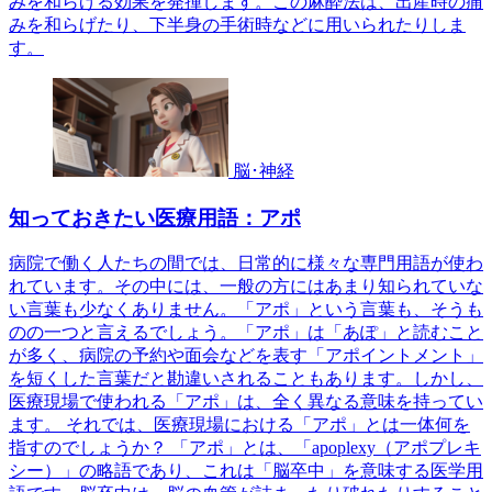
みを和らげる効果を発揮します。この麻酔法は、出産時の痛
みを和らげたり、下半身の手術時などに用いられたりしま
す。
脳･神経
知っておきたい医療用語：アポ
病院で働く人たちの間では、日常的に様々な専門用語が使わ
れています。その中には、一般の方にはあまり知られていな
い言葉も少なくありません。「アポ」という言葉も、そうも
のの一つと言えるでしょう。「アポ」は「あぽ」と読むこと
が多く、病院の予約や面会などを表す「アポイントメント」
を短くした言葉だと勘違いされることもあります。しかし、
医療現場で使われる「アポ」は、全く異なる意味を持ってい
ます。 それでは、医療現場における「アポ」とは一体何を
指すのでしょうか？ 「アポ」とは、「apoplexy（アポプレキ
シー）」の略語であり、これは「脳卒中」を意味する医学用