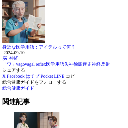
身近な医学用語：アイテルって何？
2024-09-10
脳･神経
「ワ」
vagovagal reflex
医学用語
失神
徐脈
迷走神経反射
シェアする
X
Facebook
はてブ
Pocket
LINE
コピー
総合健康ガイドをフォローする
総合健康ガイド
関連記事