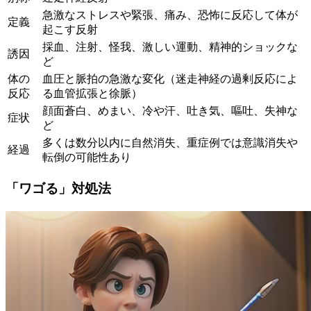
急激なストレスや緊張、痛み、恐怖に反応して体が
定義
起こす反射
採血、注射、怪我、激しい運動、精神的ショックな
誘因
ど
体の
血圧と脈拍の急激な変化（迷走神経の過剰反応によ
反応
る血管拡張と徐脈）
顔面蒼白、めまい、冷や汗、吐き気、嘔吐、失神な
症状
ど
多くは数分以内に自然消失、重症例では意識消失や
経過
転倒の可能性あり
「ワゴる」対処法