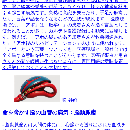
語です。脳卒中は、脳の血管が詰まったり破れたりすること
で、脳に酸素や栄養が供給されなくなり、様々な神経症状を
引き起こす病気です。突然に意識を失ったり、手足が麻痺し
たり、言葉が話せなくなるなどの症状が現れます。 医療現
場では、「アポ」は「脳卒中」の患者さんを指す言葉として
使われることが多く、カルテや看護記録にも頻繁に登場しま
す。例えば、「アポの疑いのある患者さんが救急搬送され
た」「アポ後のリハビリテーション」のように使われます。
「アポ」という言葉一つとっても、医療現場と一般社会では
全く異なる意味を持つことが分かります。医療従事者と患者
さんとの間で誤解が生じないように、専門用語の意味を正し
く理解しておくことが大切です。
脳･神経
命を脅かす脳の血管の病気：脳動脈瘤
- 脳動脈瘤とは人間の体には、心臓から送り出された血液を