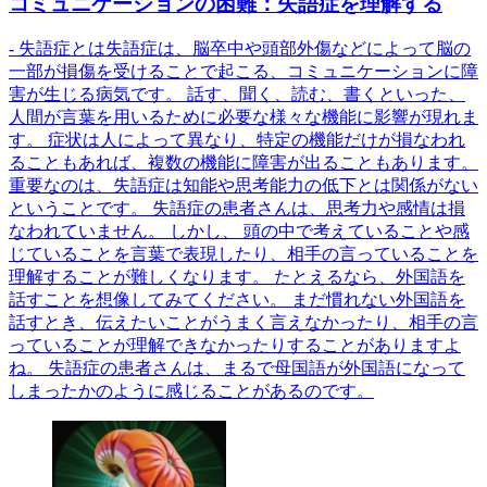
コミュニケーションの困難：失語症を理解する
- 失語症とは失語症は、脳卒中や頭部外傷などによって脳の
一部が損傷を受けることで起こる、コミュニケーションに障
害が生じる病気です。 話す、聞く、読む、書くといった、
人間が言葉を用いるために必要な様々な機能に影響が現れま
す。 症状は人によって異なり、特定の機能だけが損なわれ
ることもあれば、複数の機能に障害が出ることもあります。
重要なのは、失語症は知能や思考能力の低下とは関係がない
ということです。 失語症の患者さんは、思考力や感情は損
なわれていません。 しかし、 頭の中で考えていることや感
じていることを言葉で表現したり、相手の言っていることを
理解することが難しくなります。 たとえるなら、外国語を
話すことを想像してみてください。 まだ慣れない外国語を
話すとき、伝えたいことがうまく言えなかったり、相手の言
っていることが理解できなかったりすることがありますよ
ね。 失語症の患者さんは、まるで母国語が外国語になって
しまったかのように感じることがあるのです。