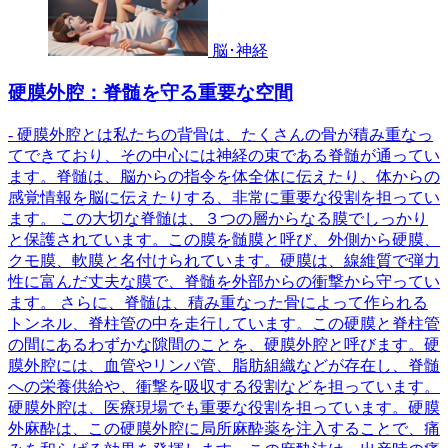
脳･神経
硬膜外腔：脊髄を守る重要な空間
- 硬膜外腔とは私たちの背骨は、たくさんの骨が積み重なっ
てできており、その中心には神経の束である脊髄が通ってい
ます。脊髄は、脳からの指令を体全体に伝えたり、体からの
感覚情報を脳に伝えたりする、非常に重要な役割を担ってい
ます。 この大切な脊髄は、３つの層からなる膜でしっかり
と保護されています。この膜を髄膜と呼び、外側から硬膜、
クモ膜、軟膜と名付けられています。硬膜は、線維質で弾力
性に富んだ丈夫な膜で、脊髄を外部からの衝撃から守ってい
ます。 さらに、脊髄は、積み重なった骨によって作られる
トンネル、脊柱管の中を走行しています。この硬膜と脊柱管
の間にあるわずかな隙間のことを、硬膜外腔と呼びます。硬
膜外腔には、血管やリンパ管、脂肪組織などが存在し、脊髄
への栄養供給や、衝撃を吸収する役割などを担っています。
硬膜外腔は、医療現場でも重要な役割を担っています。硬膜
外麻酔は、この硬膜外腔に局所麻酔薬を注入することで、痛