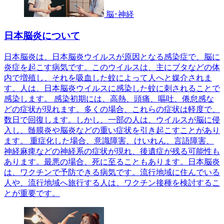
脳･神経
日本脳炎について
日本脳炎は、日本脳炎ウイルスが原因となる感染症で、脳に
炎症を起こす病気です。このウイルスは、主にブタなどの体
内で増殖し、それを吸血した蚊によって人へと媒介されま
す。人は、日本脳炎ウイルスに感染した蚊に刺されることで
感染します。 感染初期には、高熱、頭痛、嘔吐、倦怠感な
どの症状が現れます。多くの場合、これらの症状は軽度で、
数日で回復します。しかし、一部の人は、ウイルスが脳に侵
入し、髄膜炎や脳炎などの重い症状を引き起こすことがあり
ます。 重症化した場合、意識障害、けいれん、言語障害、
神経麻痺などの神経系の症状が現れ、後遺症が残る可能性も
あります。最悪の場合、死に至ることもあります。日本脳炎
は、ワクチンで予防できる病気です。流行地域に住んでいる
人や、流行地域へ旅行する人は、ワクチン接種を検討するこ
とが重要です。