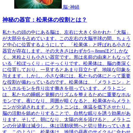
脳･神経
神秘の器官：松果体の役割とは？
私たちの頭の中にある脳は、左右に大きく分かれた「大脳」
が大部分を占めています。この左右の大脳半球の間、ちょう
ど中心に位置するようにして、「松果体」と呼ばれる小さな
器官が存在します。その大きさはわずか5～8mmほどしかな
く、米粒よりも小さい器官です。形は名前の由来ともなって
いる「松ぼっくり」にそっくりです。松果体は、脳の奥深く
に位置しており、一見するとあまり目立たず、地味な印象を
与えます。しかし、小さな体には、私たちの体にとって重要
な役割が備わっているのです。松果体は、「メラトニン」と
いうホルモンを作り出す働きを担っています。メラトニン
は、私たちの睡眠と覚醒のリズムを整えるために重要なホル
モンです。夜になり、周囲が暗くなると、松果体からメラト
ニンが分泌されます。メラトニンは、体温を低下させたり、
脳の活動を鎮めたりすることで、自然な眠りを誘う効果があ
ります。そして、朝になり、太陽の光を浴びると、メラトニ
ンの分泌量は減少し、体は活動状態へと切り替わっていきま
す。このように、松果体は、地球の昼夜のサイクルに合わせ