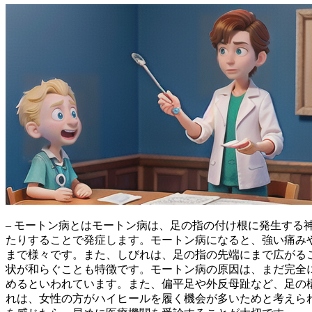
– モートン病とはモートン病は、足の指の付け根に発生する
たりすることで発症します。モートン病になると、
強い痛み
まで様々です。また、しびれは、足の指の先端にまで広がる
状が和らぐことも特徴です。モートン病の原因は、まだ完全
めるといわれています。また、偏平足や外反母趾など、足の
れは、女性の方がハイヒールを履く機会が多いためと考えら