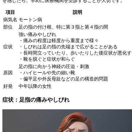
を感じたら、早めに医療機関を受診することが大切です。
項目
説明
病気名
モートン病
部位
足の指の付け根、特に第３指と第４指の間
強い痛みやしびれ
・痛みの程度は軽度から重度まで様々
症状
・しびれは足の指の先端まで広がることがある
・長時間立っていたり、歩いたりした後症状が悪化す
・靴を脱ぐと症状が和らぐ
足の指に向かう神経の圧迫・刺激
原因
・ハイヒールや先の細い靴
・偏平足や外反母趾などの足の構造的問題
好発
中年以降の女性
症状：足指の痛みやしびれ