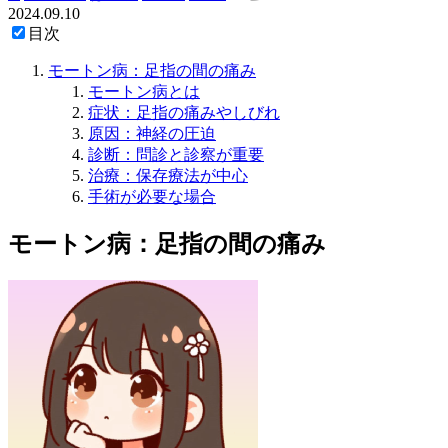
2024.09.10
目次
モートン病：足指の間の痛み
モートン病とは
症状：足指の痛みやしびれ
原因：神経の圧迫
診断：問診と診察が重要
治療：保存療法が中心
手術が必要な場合
モートン病：足指の間の痛み