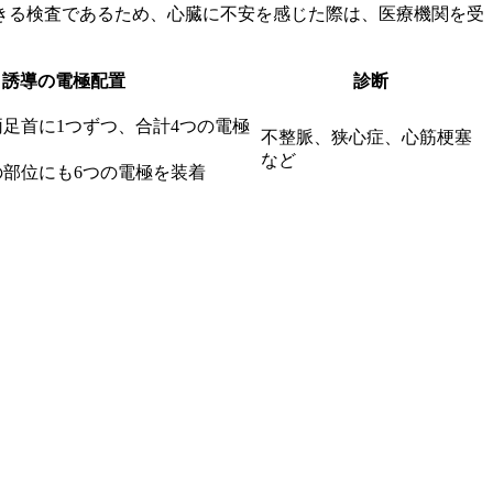
きる検査であるため、心臓に不安を感じた際は、医療機関を受
誘導の電極配置
診断
足首に1つずつ、合計4つの電極
不整脈、狭心症、心筋梗塞
など
の部位にも6つの電極を装着