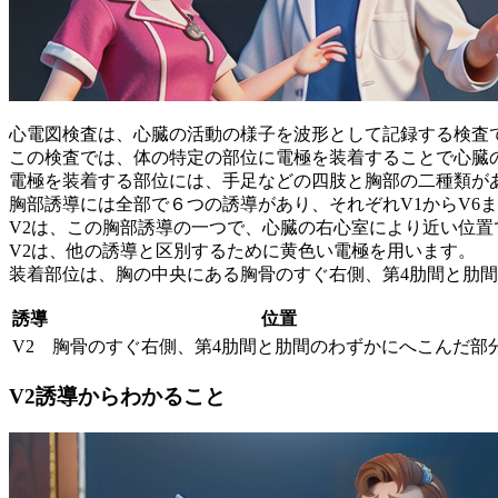
心電図検査は、心臓の活動の様子を波形として記録する検査
この検査では、
体の特定の部位に電極を装着
することで心臓
電極を装着する部位には、手足などの四肢と胸部の二種類が
胸部誘導には全部で６つの誘導があり、それぞれV1からV6
V2は、この胸部誘導の一つで、心臓の右心室により近い位置
V2は、他の誘導と区別するために黄色い電極を用います。
装着部位は、胸の中央にある胸骨のすぐ右側、
第4肋間と肋
誘導
位置
V2
胸骨のすぐ右側、第4肋間と肋間のわずかにへこんだ部
V2誘導からわかること