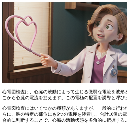
心電図検査は、心臓の鼓動によって生じる微弱な電流を波形
こから心臓の電流を捉えます
。この電極の配置を誘導と呼び
心電図検査にはいくつかの種類がありますが、一般的に行われ
らに、
胸の特定の部位にも6つの電極を装着し、合計10個の
合的に判断することで、心臓の活動状態を多角的に把握する