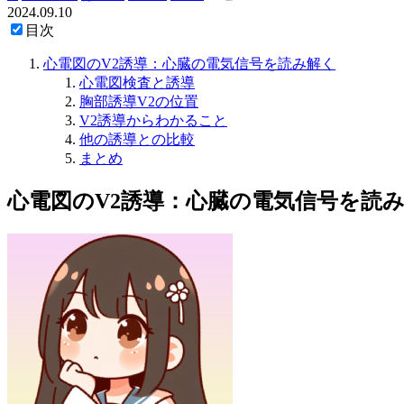
2024.09.10
目次
心電図のV2誘導：心臓の電気信号を読み解く
心電図検査と誘導
胸部誘導V2の位置
V2誘導からわかること
他の誘導との比較
まとめ
心電図のV2誘導：心臓の電気信号を読