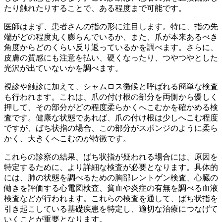
たり触れたりすることで、ある程度まで可能です。
医師はまず、患者さんの指の形に注目します。特に、指の先
端がどの程度丸く膨らんでいるか、また、爪が本来あるべき
角度からどのくらい反り返っているかを調べます。さらに、
皮膚の質感にも注意を払い、硬くなったり、つやつやとした
光沢が出ていないかを調べます。
視診や触診に加えて、シャムロス徴候と呼ばれる簡単な検査
も行われます。これは、爪の付け根の部分を両側から優しく
押して、その部分がどの程度柔らかくへこむかを確かめる検
査です。健康な状態であれば、爪の付け根は少しへこむ程度
ですが、ばち状指の場合、この部分がスポンジのように柔ら
かく、大きくへこむのが特徴です。
これらの診察の結果、ばち状指が疑われる場合には、原因を
特定するために、より詳細な検査が必要となります。
具体的
には、肺の状態を調べるための胸部レントゲン検査、心臓の
働きを評価する心電図検査、貧血や炎症の有無を調べる血液
検査などが行われます。これらの検査を通して、ばち状指を
引き起こしている基礎疾患を特定し、適切な治療につなげて
いくことが重要となります。