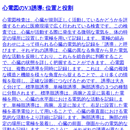
心電図のV3誘導: 位置と役割
心電図検査は、心臓が規則正しく活動しているかどうかを評
価するために医療現場で広く行われている検査です。この検
査では、心臓が活動する際に発生する微弱な電気を、体の特
定の場所に設置した電極を用いて記録します。 電極の組み
合わせによって得られる心臓の電気的な記録を「誘導」と呼
びます。それぞれの誘導は、心臓の異なる角度から見た電気
的な活動を反映しており、これらを総合的に判断すること
で、心臓の状態を詳しく把握することができます。 心電図
では、複数の誘導を同時に記録します。これは、心臓の複雑
な構造と機能を様々な角度から捉えることで、より多くの情
報を取得し、正確な診断につなげるためです。 誘導は大き
く分けて、標準肢誘導、単極肢誘導、胸部誘導の３つの種類
に分類されます。 標準肢誘導は、両腕と左足に装着した電
極を用い、心臓の水平面における電気的な活動を記録しま
す。単極肢誘導は、両腕、左足に加えて、右足に設置した電
極を基準電位として用いることで、心臓の垂直面における電
気的な活動をより詳細に記録します。胸部誘導は、胸部の特
定の場所に電極を装着し、心臓の前面、側面からの電気的な
活動を記録します。 このように、それぞれの誘導が異なる