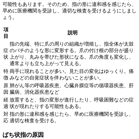
可能性もあります。そのため、
指の形に違和感を感じたら、
早めに医療機関を受診し、適切な検査を受けるように
しまし
ょう。
項
説明
目
指の先端、特に爪の周りの組織が増殖し、指全体が太鼓
症
のバチのような形に変形する。爪の付け根の部分が盛り
状
上がり、丸みを帯びた形状になる。爪の角度も変化し、
通常よりも立ち上がって見える。
特
両手に現れることが多い。見た目の変化はゆっくり。痛
徴
みなどの自覚症状を伴わないことが多い。
原
肺がん等の呼吸器疾患、心臓弁膜症等の循環器疾患、肝
因
臓病、消化器疾患など
経
放置すると、指の変形が進行したり、呼吸困難などの症
過
状が現れたりする可能性もある。
対
指の形に違和感を感じたら、早めに医療機関を受診し、
応
適切な検査を受ける。
ばち状指の原因