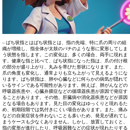
– ばち状指とは
ばち状指とは、指の先端、特に爪の周りの組
織が増殖し、指全体が太鼓のバチのような形に変形してしま
う状態
を指します。この変化は、多くの場合、両手に現れま
す。
健康な指と比べて、ばち状指になった指は、爪の付け根
の部分が盛り上がり、丸みを帯びた形状
になります。また、
爪の角度も変化し、通常よりも立ち上がって見える
ようにな
ります。
ばち状指は、肺や心臓などに何らかの病気が隠れて
いるサインである可能性
があります。例えば、肺がんなどの
呼吸器疾患や、心臓弁膜症などの循環器疾患が原因で発症す
ることがあります。その他、肝臓病や消化器疾患などが原因
となる場合もあります。
見た目の変化はゆっくりと現れるた
め、初期段階では気付きにくい
場合があります。また、
痛み
などの自覚症状を伴わないことも多いため、発見が遅れてし
まうケースも少なくありません
。しかし、放置しておくと、
指の変形が進行したり、呼吸困難などの症状が現れたりする