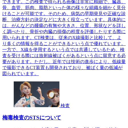
できます。この検査で得られる画像は非常に精細で、臓器、
骨、血管、筋肉、脂肪といった体の様々な組織を細かく見分
けることが可能です。そのため、病気の早期発見や正確な診
断、治療方針の決定などに大きく役立っています。具体的に
は、がんなどの腫瘍の有無や大きさ、位置、形状などを詳し
く調べたり、骨折や内臓の損傷の程度を評価したりする際に
用いられます。CT検査は、従来のX線撮影と比較して、よ
り多くの情報を得ることができるという点で優れています。
一方で、X線を使用するという点では共通しているため、検
査を受ける際には放射線被ばくがあるという点に留意する必
要があります。ただし、近年では技術の進歩により、低線量
で撮影できるCT装置も開発されており、被ばく量の低減が
図られています。
検査
梅毒検査のSTSについて