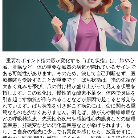
– 重要なポイント
指の形が変化する「ばち状指」は、肺や心
臓、肝臓など、体の重要な臓器の病気が隠れているサインで
ある可能性があります。
そのため、決して自己判断せず、医
療機関を受診することが重要です。ばち状指は、指の先端が
大きく丸みを帯び、爪の付け根が盛り上がって見える状態を
指します。この変化は、慢性的な酸素不足や、体内で炎症を
引き起こす物質が作られることなどが原因で起こると考えら
れています。
ばち状指を引き起こす病気には、命に関わる重
篤なものも少なくありません。
例えば、肺がんや肺線維症な
どの呼吸器疾患、先天性心疾患や感染性心内膜炎などの循環
器疾患、肝硬変などの消化器疾患などが挙げられます。も
し、ご自身の指先に少しでも異変を感じたら、放置せずに、