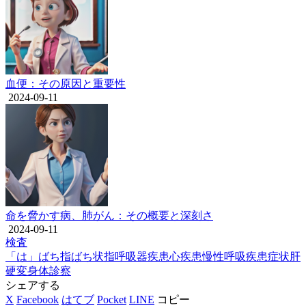
血便：その原因と重要性
2024-09-11
命を脅かす病、肺がん：その概要と深刻さ
2024-09-11
検査
「は」
ばち指
ばち状指
呼吸器疾患
心疾患
慢性呼吸疾患
症状
肝
硬変
身体診察
シェアする
X
Facebook
はてブ
Pocket
LINE
コピー