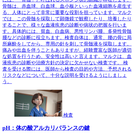
骨髄は、赤血球、白血球、血小板といった血液細胞を産生す
る、人体にとって非常に重要な役割を担っています。マルク
では、この骨髄を採取して顕微鏡で観察したり、培養したり
することで、様々な血液疾患の診断や病状の把握を行いま
す。具体的には、貧血、白血病、悪性リンパ腫、多発性骨髄
腫などの診断に役立ちます。検査自体は、通常、腰の骨に局
所麻酔をしてから、専用の針を刺して骨髄液を採取します。
痛みや出血を伴うこともありますが、経験豊富な医師が適切
な処置を行うため、安全性は高いと言えます。マルクは、血
液疾患の診断や治療方針の決定に欠かせない検査です。 検
査を受ける際には、医師から検査の目的や方法、予想される
リスクなどについて、十分な説明を受けるようにしましょ
う。
検査
pH：体の酸アルカリバランスの鍵