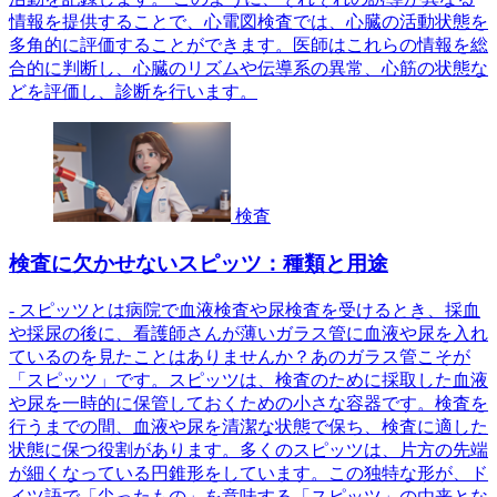
情報を提供することで、心電図検査では、心臓の活動状態を
多角的に評価することができます。医師はこれらの情報を総
合的に判断し、心臓のリズムや伝導系の異常、心筋の状態な
どを評価し、診断を行います。
検査
検査に欠かせないスピッツ：種類と用途
- スピッツとは病院で血液検査や尿検査を受けるとき、採血
や採尿の後に、看護師さんが薄いガラス管に血液や尿を入れ
ているのを見たことはありませんか？あのガラス管こそが
「スピッツ」です。スピッツは、検査のために採取した血液
や尿を一時的に保管しておくための小さな容器です。検査を
行うまでの間、血液や尿を清潔な状態で保ち、検査に適した
状態に保つ役割があります。多くのスピッツは、片方の先端
が細くなっている円錐形をしています。この独特な形が、ド
イツ語で「尖ったもの」を意味する「スピッツ」の由来とな