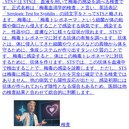
- STSとは STSは、血液を用いて梅毒の感染を調べる検査で
す。正式名称は「梅毒血清学的検査」と言い、英語表記
「Serologic Test for Syphilis」の頭文字をとってSTSと略され
ます。 梅毒は、「梅毒トレポネーマ」という細菌が体の粘
膜や傷口から侵入することで感染する病気です。感染する
と、性器や口、皮膚などに様々な症状が現れます。 STSで
は、梅毒トレポネーマに対する抗体の有無を調べます。抗体
とは、体に侵入してきた細菌やウイルスなどの異物から体を
守るために、免疫システムが作り出すタンパク質のことで
す。 梅毒に感染すると、体はこの梅毒トレポネーマに対抗
するために、抗体を作ります。STSでは、この抗体を血液中
で検出することで、梅毒の感染を診断します。 ただし、STS
は梅毒に感染しているかどうかを完全に確定できる検査では
ありません。他の病気でも陽性反応が出たり、感染初期には
抗体が作られておらず陰性となる場合もあるため、医師は他
の検査結果と合わせて総合的に判断します。
検査