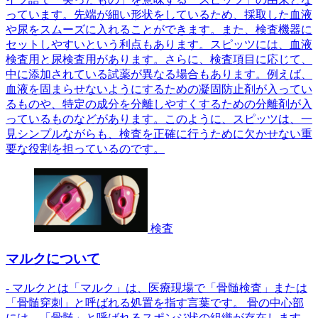
っています。先端が細い形状をしているため、採取した血液
や尿をスムーズに入れることができます。また、検査機器に
セットしやすいという利点もあります。スピッツには、血液
検査用と尿検査用があります。さらに、検査項目に応じて、
中に添加されている試薬が異なる場合もあります。例えば、
血液を固まらせないようにするための凝固防止剤が入ってい
るものや、特定の成分を分離しやすくするための分離剤が入
っているものなどがあります。このように、スピッツは、一
見シンプルながらも、検査を正確に行うために欠かせない重
要な役割を担っているのです。
検査
マルクについて
- マルクとは「マルク」は、医療現場で「骨髄検査」または
「骨髄穿刺」と呼ばれる処置を指す言葉です。 骨の中心部
には、「骨髄」と呼ばれるスポンジ状の組織が存在します。