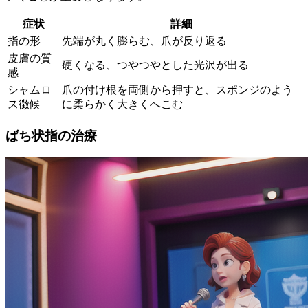
症状
詳細
指の形
先端が丸く膨らむ、爪が反り返る
皮膚の質
硬くなる、つやつやとした光沢が出る
感
シャムロ
爪の付け根を両側から押すと、スポンジのよう
ス徴候
に柔らかく大きくへこむ
ばち状指の治療