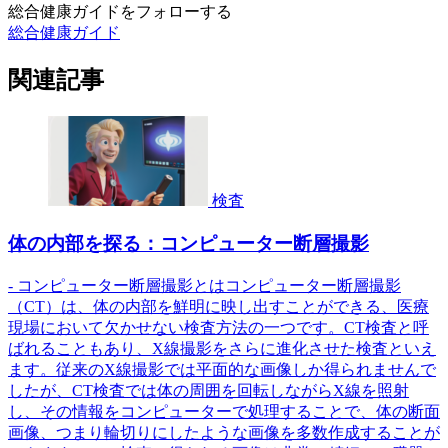
総合健康ガイドをフォローする
総合健康ガイド
関連記事
検査
体の内部を探る：コンピューター断層撮影
- コンピューター断層撮影とはコンピューター断層撮影
（CT）は、体の内部を鮮明に映し出すことができる、医療
現場において欠かせない検査方法の一つです。CT検査と呼
ばれることもあり、X線撮影をさらに進化させた検査といえ
ます。従来のX線撮影では平面的な画像しか得られませんで
したが、CT検査では体の周囲を回転しながらX線を照射
し、その情報をコンピューターで処理することで、体の断面
画像、つまり輪切りにしたような画像を多数作成することが