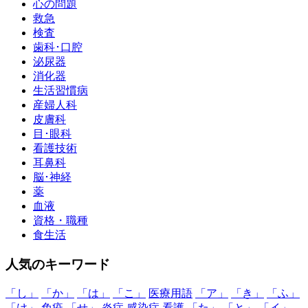
心の問題
救急
検査
歯科･口腔
泌尿器
消化器
生活習慣病
産婦人科
皮膚科
目･眼科
看護技術
耳鼻科
脳･神経
薬
血液
資格・職種
食生活
人気のキーワード
「し」
「か」
「は」
「こ」
医療用語
「ア」
「き」
「ふ」
「け」
免疫
「せ」
炎症
感染症
看護
「た」
「と」
「イ」