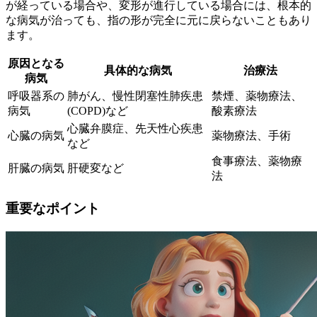
が経っている場合や、変形が進行している場合には、根本的
な病気が治っても、指の形が完全に元に戻らないこともあり
ます。
原因となる
具体的な病気
治療法
病気
呼吸器系の
肺がん、慢性閉塞性肺疾患
禁煙、薬物療法、
病気
(COPD)など
酸素療法
心臓弁膜症、先天性心疾患
心臓の病気
薬物療法、手術
など
食事療法、薬物療
肝臓の病気
肝硬変など
法
重要なポイント