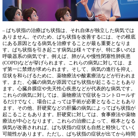
– ばち状指の治療ばち状指は、それ自体が独立した病気では
ありません。そのため、ばち状指を改善するには、
その根底
にある原因となる病気を治療することが最も重要
となりま
す。ばち状指を引き起こす病気は様々ですが、特に多いのは
呼吸器系の病気
です。例えば、肺がんや慢性閉塞性肺疾患
(COPD)などが挙げられます。これらの病気に対しては、ま
ず第一に禁煙が求められます。そして、病気の進行を抑え、
症状を和らげるために、薬物療法や酸素療法などが行われま
す。また、
心臓の病気
が原因でばち状指が起こることもあり
ます。心臓弁膜症や先天性心疾患などが代表的な病気です。
これらの病気に対しては、薬物療法で症状をコントロールす
るだけでなく、場合によっては手術が必要となることもあり
ます。その他、
肝硬変
などの肝臓の病気によってばち状指が
起こることもあります。肝硬変に対しては、食事療法や薬物
療法が中心となります。これらの治療によって、
根本となる
病気が改善されれば、ばち状指の症状も自然と軽快していく
可能性
があります。ただし、ばち状指の症状が出てから時間