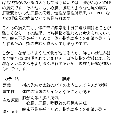
ばち状指が現れる原因として最も多いのは、肺がんなどの肺
の病気です。その他にも、心臓弁膜症のような心臓の病気、
肝硬変といった肝臓の病気、慢性閉塞性肺疾患（COPD）な
どの呼吸器の病気などでも見られます。
これらの病気では、体の中に酸素を十分に送り届けることが
難しくなり、その結果、ばち状指が生じると考えられていま
す。酸素不足を補うために、体が指先に多くの血液を送ろう
とするため、指の先端が膨らんでしまうのです。
しかし、なぜこのような変化が起こるのか、詳しい仕組みは
まだ完全には解明されていません。ばち状指の背後にある複
雑なメカニズムをより深く理解するため、現在も研究が進め
られています。
カテゴリ
詳細
定義
指の先端が太鼓のバチのようにふくらんだ状態
重要性
体内の病気のサインとなることがある
肺がん等の肺の病気
主な原因
（心臓、肝臓、呼吸器の病気も関連）
酸素不足を補うため、指先に多くの血液が送ら
発生メカ