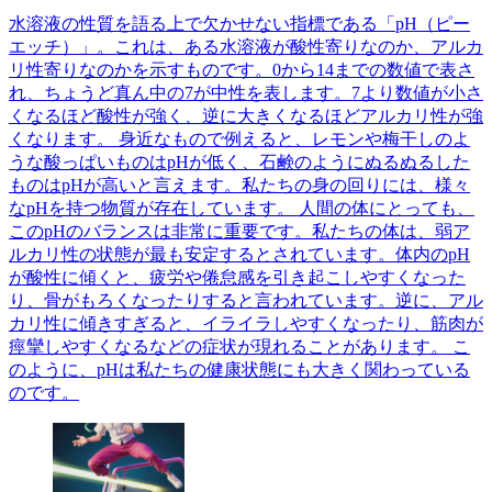
水溶液の性質を語る上で欠かせない指標である「pH（ピー
エッチ）」。これは、ある水溶液が酸性寄りなのか、アルカ
リ性寄りなのかを示すものです。0から14までの数値で表さ
れ、ちょうど真ん中の7が中性を表します。7より数値が小さ
くなるほど酸性が強く、逆に大きくなるほどアルカリ性が強
くなります。 身近なもので例えると、レモンや梅干しのよ
うな酸っぱいものはpHが低く、石鹸のようにぬるぬるした
ものはpHが高いと言えます。私たちの身の回りには、様々
なpHを持つ物質が存在しています。 人間の体にとっても、
このpHのバランスは非常に重要です。私たちの体は、弱ア
ルカリ性の状態が最も安定するとされています。体内のpH
が酸性に傾くと、疲労や倦怠感を引き起こしやすくなった
り、骨がもろくなったりすると言われています。逆に、アル
カリ性に傾きすぎると、イライラしやすくなったり、筋肉が
痙攣しやすくなるなどの症状が現れることがあります。 こ
のように、pHは私たちの健康状態にも大きく関わっている
のです。