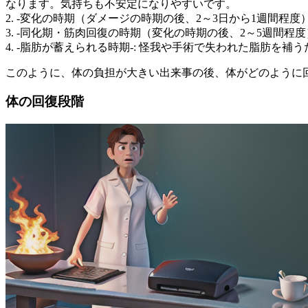
なります。気持ちも不安定になりやすいです。
2. -変化の時期（ダメージの時期の後、2～3日から1週間程
3. -同化期・筋肉回復の時期（変化の時期の後、2～5週間程
4. -脂肪が蓄えられる時期-: 怪我や手術で失われた脂肪を
このように、体の負担が大きい出来事の後、体がどのように
体の回復段階