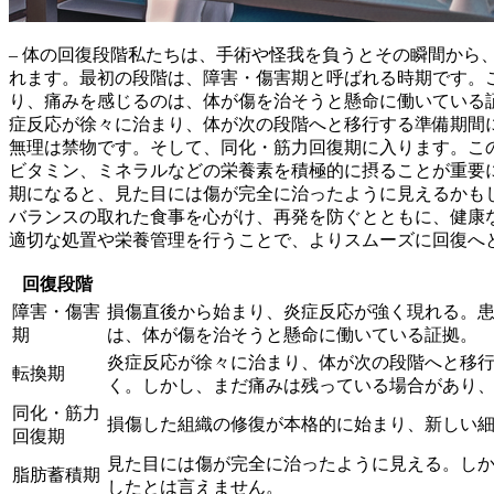
– 体の回復段階私たちは、手術や怪我を負うとその瞬間か
れます。
最初の段階は、障害・傷害期と呼ばれる時期
です。
り、痛みを感じるのは、体が傷を治そうと懸命に働いている
症反応が徐々に治まり、体が次の段階へと移行する準備期間
無理は禁物です。そして、
同化・筋力回復期
に入ります。こ
ビタミン、ミネラルなどの栄養素を積極的に摂ることが重要
期になると、見た目には傷が完全に治ったように見えるかも
バランスの取れた食事を心がけ、再発を防ぐとともに、健康
適切な処置や栄養管理を行うことで、よりスムーズに回復へ
回復段階
障害・傷害
損傷直後から始まり、炎症反応が強く現れる。
期
は、体が傷を治そうと懸命に働いている証拠。
炎症反応が徐々に治まり、体が次の段階へと移
転換期
く。しかし、まだ痛みは残っている場合があり
同化・筋力
損傷した組織の修復が本格的に始まり、新しい
回復期
見た目には傷が完全に治ったように見える。し
脂肪蓄積期
したとは言えません。