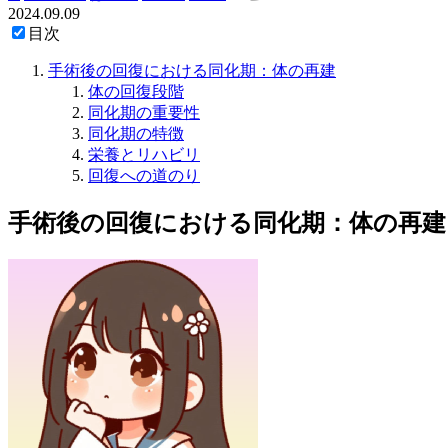
2024.09.09
目次
手術後の回復における同化期：体の再建
体の回復段階
同化期の重要性
同化期の特徴
栄養とリハビリ
回復への道のり
手術後の回復における同化期：体の再建