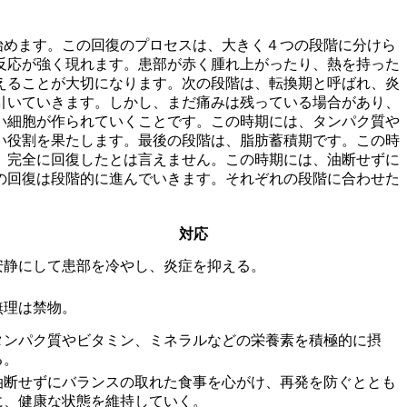
始めます。この回復のプロセスは、大きく４つの段階に分けら
反応が強く現れます。患部が赤く腫れ上がったり、熱を持った
えることが大切になります。次の段階は、
転換期
と呼ばれ、炎
引いていきます。しかし、まだ痛みは残っている場合があり、
い細胞が作られていくことです。この時期には、タンパク質や
い役割を果たします。最後の段階は、
脂肪蓄積期
です。この時
、完全に回復したとは言えません。この時期には、油断せずに
の回復は段階的に進んでいきます。それぞれの段階に合わせた
対応
安静にして患部を冷やし、炎症を抑える。
無理は禁物。
タンパク質やビタミン、ミネラルなどの栄養素を積極的に摂
る。
油断せずにバランスの取れた食事を心がけ、再発を防ぐととも
に、健康な状態を維持していく。