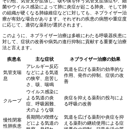
その他、気管支が拡張し、咳や痰を伴う気管支拡張症や、細
菌やウイルス感染によって肺に炎症が起こる肺炎、そして肺
の組織が硬くなる肺線維症などに対しても、ネブライザー治
療が有効な場合があります。
それぞれの疾患の病態や重症度
に応じて、適切な薬剤が選択されます。
このように、ネブライザー治療は多岐にわたる呼吸器疾患に
対して、症状の改善や病気の進行抑制に貢献する重要な治療
法と言えます。
疾患名
主な症状
ネブライザー治療の効果
アレルギー反応
気道を広げる薬剤の効率的な
気管支喘
などによる気道
作用、発作の抑制、症状の改
息
の狭窄、息苦し
善
さ、咳、喘鳴
ウイルス感染に
よる気道の炎
炎症を抑える薬剤の投与によ
クループ
症、呼吸困難、
る呼吸の改善
犬のような咳
長期間の喫煙な
気道を広げる薬剤や炎症を抑
慢性閉塞
どによる気道の
える薬剤の継続使用による症
性肺疾患