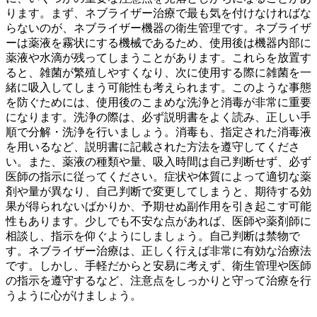
ります。まず、ネブライザー治療で最も気を付けなければな
らないのが、
ネブライザー機器の衛生管理
です。ネブライザ
ーは薬液を霧状にする機械であるため、使用後は機器内部に
薬液や水滴が残ってしまうことがあります。これらを放置す
ると、雑菌が繁殖しやすくなり、
次に使用する際に雑菌を一
緒に吸入してしまう
可能性も考えられます。このような事態
を防ぐためには、使用後のこまめな洗浄と消毒が非常に重要
になります。洗浄の際は、
必ず説明書をよく読み、正しい手
順で分解・洗浄
を行いましょう。消毒も、指定された消毒液
を用いるなど、説明書に記載された方法を遵守してくださ
い。また、
薬液の種類や量、吸入時間
は自己判断せず、必ず
医師の指示に従ってください。症状や体質によって適切な薬
剤や量が異なり、自己判断で変更してしまうと、期待する効
果が得られないばかりか、予期せぬ副作用を引き起こす可能
性もあります。少しでも不安な点があれば、医師や薬剤師に
相談し、指示を仰ぐようにしましょう。自己判断は禁物で
す。ネブライザー治療は、正しく行えば非常に有効な治療法
です。しかし、手軽だからと安易に考えず、衛生管理や医師
の指示を遵守するなど、注意点をしっかりと守って治療を行
うように心がけましょう。