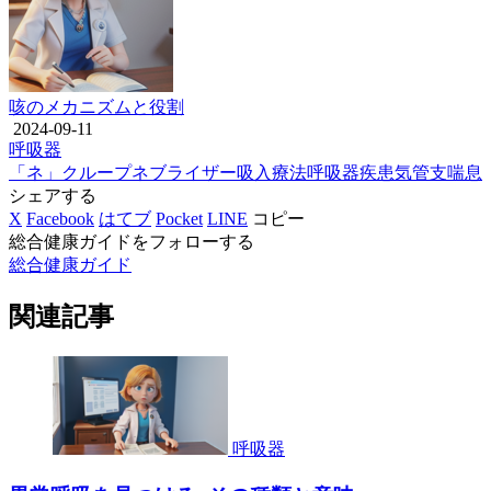
咳のメカニズムと役割
2024-09-11
呼吸器
「ネ」
クループ
ネブライザー
吸入療法
呼吸器疾患
気管支喘息
シェアする
X
Facebook
はてブ
Pocket
LINE
コピー
総合健康ガイドをフォローする
総合健康ガイド
関連記事
呼吸器