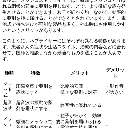
最後に、メッシュ式ネブライザーは、
微細なメッシュと呼ば
れる網状の部品に薬剤を押し出すことで、より微細な霧を発
生させる
ことができます。粒子が細かく均一なので、効率的
に薬剤を肺に届けることができるとされています。また、電
池式で持ち運びが可能な製品も多く、外出時にも使用しやす
いというメリットがあります。
このように、ネブライザーにはそれぞれ異なる特徴がありま
す。患者さんの症状や生活スタイル、治療の内容などに合わ
せて、医師と相談しながら最適なものを選ぶことが大切で
す。
デメリッ
種類
特徴
メリット
ト
ジェ
圧縮空気で薬剤を
・比較的安価
・動作音
ット
霧状にする
・様々な薬剤に対応
が大きい
式
超音
超音波の振動で薬
・静音性に優れている
–
波式
剤を霧状にする
・粒子が細かく、効率
メッ
微細なメッシュで
的に薬剤を届けられる
シュ
–
薬剤を霧状にする
・電池式で持ち運びし