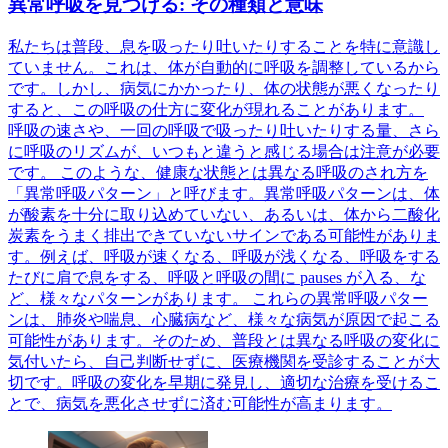
異常呼吸を見つける: その種類と意味
私たちは普段、息を吸ったり吐いたりすることを特に意識し
ていません。これは、体が自動的に呼吸を調整しているから
です。しかし、病気にかかったり、体の状態が悪くなったり
すると、この呼吸の仕方に変化が現れることがあります。
呼吸の速さや、一回の呼吸で吸ったり吐いたりする量、さら
に呼吸のリズムが、いつもと違うと感じる場合は注意が必要
です。 このような、健康な状態とは異なる呼吸のされ方を
「異常呼吸パターン」と呼びます。異常呼吸パターンは、体
が酸素を十分に取り込めていない、あるいは、体から二酸化
炭素をうまく排出できていないサインである可能性がありま
す。例えば、呼吸が速くなる、呼吸が浅くなる、呼吸をする
たびに肩で息をする、呼吸と呼吸の間に pauses が入る、な
ど、様々なパターンがあります。 これらの異常呼吸パター
ンは、肺炎や喘息、心臓病など、様々な病気が原因で起こる
可能性があります。そのため、普段とは異なる呼吸の変化に
気付いたら、自己判断せずに、医療機関を受診することが大
切です。呼吸の変化を早期に発見し、適切な治療を受けるこ
とで、病気を悪化させずに済む可能性が高まります。