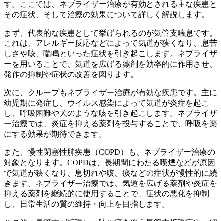
す。ここでは、ネブライザー治療が有効とされる主な疾患と
その症状、そして治療の効果について詳しく解説します。
まず、代表的な疾患として挙げられるのが気管支喘息です。
これは、アレルギー反応などによって気道が狭くなり、息苦
しさや咳、喘鳴といった症状を引き起こします。ネブライザ
ーを用いることで、気道を広げる薬剤を効率的に作用させ、
発作の抑制や症状の改善を図ります。
次に、クループもネブライザー治療が有効な疾患です。
主に
幼児期に発症し、ウイルス感染によって気道が炎症を起こ
し、呼吸困難や犬のような咳を引き起こします。ネブライザ
ー治療では、炎症を抑える薬剤を投与することで、呼吸を楽
にする効果が期待できます。
また、慢性閉塞性肺疾患（COPD）も、ネブライザー治療の
対象となります。
COPDは、長期間にわたる喫煙などが原因
で気道が狭くなり、息切れや咳、痰などの症状が慢性的に続
きます。ネブライザー治療では、気道を広げる薬剤や炎症を
抑える薬剤を継続的に使用することで、症状の悪化を抑制
し、日常生活の質の維持・向上を目指します。