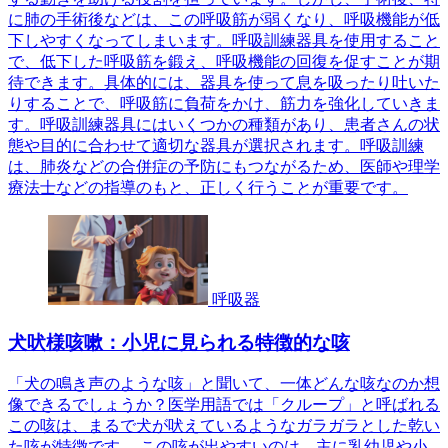
に肺の手術後などは、この呼吸筋が弱くなり、呼吸機能が低
下しやすくなってしまいます。呼吸訓練器具を使用すること
で、低下した呼吸筋を鍛え、呼吸機能の回復を促すことが期
待できます。具体的には、器具を使って息を吸ったり吐いた
りすることで、呼吸筋に負荷をかけ、筋力を強化していきま
す。呼吸訓練器具にはいくつかの種類があり、患者さんの状
態や目的に合わせて適切な器具が選択されます。呼吸訓練
は、肺炎などの合併症の予防にもつながるため、医師や理学
療法士などの指導のもと、正しく行うことが重要です。
呼吸器
犬吠様咳嗽：小児に見られる特徴的な咳
「犬の鳴き声のような咳」と聞いて、一体どんな咳なのか想
像できるでしょうか？医学用語では「クループ」と呼ばれる
この咳は、まるで犬が吠えているようなガラガラとした乾い
た咳が特徴です。 この咳が出やすいのは、主に乳幼児や小