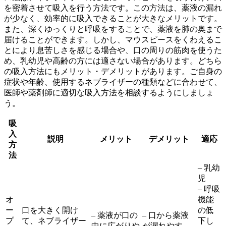
を密着させて吸入を行う方法です。この方法は、
薬液の漏れ
が少なく、効率的に吸入できる
ことが大きなメリットです。
また、深くゆっくりと呼吸をすることで、薬液を肺の奥まで
届けることができます。しかし、マウスピースをくわえるこ
とにより息苦しさを感じる場合や、口の周りの筋肉を使うた
め、乳幼児や高齢の方には適さない場合があります。どちら
の吸入方法にもメリット・デメリットがあります。ご自身の
症状や年齢、使用するネブライザーの種類などに合わせて、
医師や薬剤師に適切な吸入方法を相談するようにしましょ
う。
吸
入
説明
メリット
デメリット
適応
方
法
– 乳幼
児
– 呼吸
オ
機能
ー
口を大きく開け
の低
– 薬液が口の
– 口から薬液
プ
て、ネブライザー
下し
中に広がりや
が漏れやす