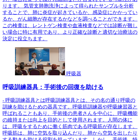
ります。 気管支肺胞洗浄によって得られたサンプルを分析
することで、肺に炎症が起きているか、感染症にかかってい
るか、がん細胞が存在するかなどを調べることができます。
この検査は、レントゲン検査や血液検査などでは診断が難し
い場合に特に有用であり、より正確な診断と適切な治療法の
決定に役立ちます。
呼吸器
呼吸訓練器具：手術後の回復を助ける
- 呼吸訓練器具とは呼吸訓練器具とは、その名の通り呼吸の
訓練を助けるための器具です。呼吸筋訓練器や呼吸練習器と
呼ばれることもあり、手術後の患者さんを中心に、呼吸機能
の維持または向上を目的として使用されます。人間の体に
は、呼吸をするために働く筋肉である呼吸筋が存在します。
呼吸筋は、肺に空気を取り込んだり、肺から空気を出したり
する動きを助ける役割を担っています。しかし、手術後、特