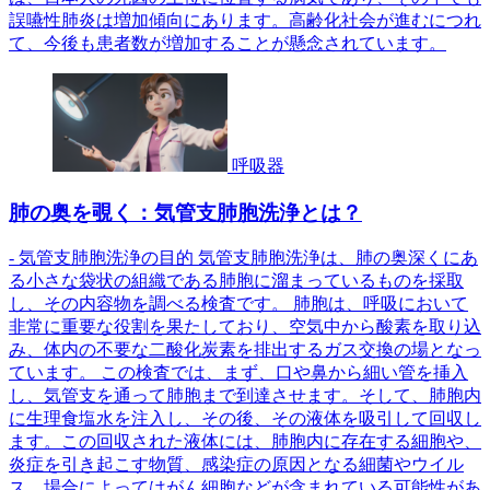
誤嚥性肺炎は増加傾向にあります。高齢化社会が進むにつれ
て、今後も患者数が増加することが懸念されています。
呼吸器
肺の奥を覗く：気管支肺胞洗浄とは？
- 気管支肺胞洗浄の目的 気管支肺胞洗浄は、肺の奥深くにあ
る小さな袋状の組織である肺胞に溜まっているものを採取
し、その内容物を調べる検査です。 肺胞は、呼吸において
非常に重要な役割を果たしており、空気中から酸素を取り込
み、体内の不要な二酸化炭素を排出するガス交換の場となっ
ています。 この検査では、まず、口や鼻から細い管を挿入
し、気管支を通って肺胞まで到達させます。そして、肺胞内
に生理食塩水を注入し、その後、その液体を吸引して回収し
ます。この回収された液体には、肺胞内に存在する細胞や、
炎症を引き起こす物質、感染症の原因となる細菌やウイル
ス、場合によってはがん細胞などが含まれている可能性があ