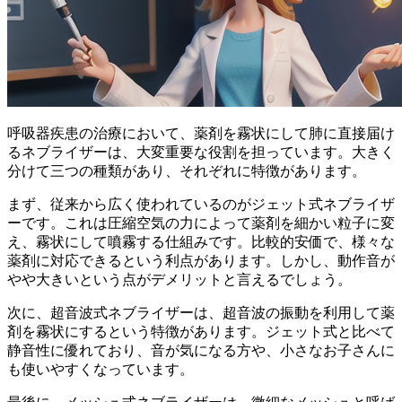
呼吸器疾患の治療において、薬剤を霧状にして肺に直接届け
るネブライザーは、大変重要な役割を担っています。大きく
分けて三つの種類があり、それぞれに特徴があります。
まず、従来から広く使われているのがジェット式ネブライザ
ーです。これは
圧縮空気の力によって薬剤を細かい粒子に変
え、霧状にして噴霧する
仕組みです。比較的安価で、様々な
薬剤に対応できるという利点があります。しかし、動作音が
やや大きいという点がデメリットと言えるでしょう。
次に、超音波式ネブライザーは、
超音波の振動を利用して薬
剤を霧状にする
という特徴があります。ジェット式と比べて
静音性に優れており、音が気になる方や、小さなお子さんに
も使いやすくなっています。