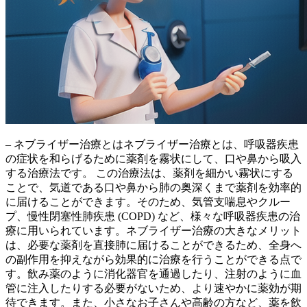
– ネブライザー治療とはネブライザー治療とは、
呼吸器疾患
の症状を和らげるために薬剤を霧状にして、口や鼻から吸入
する治療法
です。
この治療法は、薬剤を細かい霧状にする
ことで、気道である口や鼻から肺の奥深くまで薬剤を効率的
に届けることができます。
そのため、気管支喘息やクルー
プ、慢性閉塞性肺疾患 (COPD) など、様々な呼吸器疾患の治
療に用いられています。ネブライザー治療の大きなメリット
は、
必要な薬剤を直接肺に届けることができるため、全身へ
の副作用を抑えながら効果的に治療を行うことができる点
で
す。飲み薬のように消化器官を通過したり、注射のように血
管に注入したりする必要がないため、より速やかに薬効が期
待できます。また、小さなお子さんや高齢の方など、薬を飲