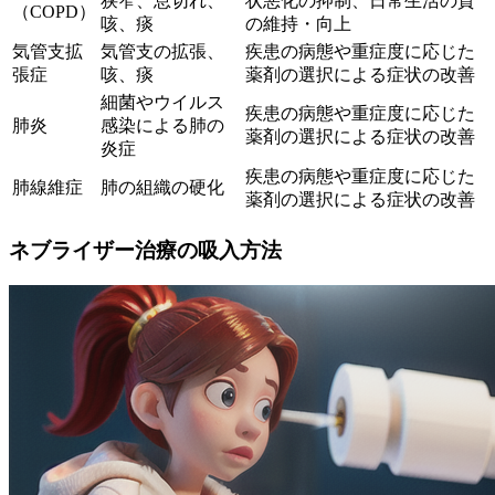
狭窄、息切れ、
状悪化の抑制、日常生活の質
（COPD）
咳、痰
の維持・向上
気管支拡
気管支の拡張、
疾患の病態や重症度に応じた
張症
咳、痰
薬剤の選択による症状の改善
細菌やウイルス
疾患の病態や重症度に応じた
肺炎
感染による肺の
薬剤の選択による症状の改善
炎症
疾患の病態や重症度に応じた
肺線維症
肺の組織の硬化
薬剤の選択による症状の改善
ネブライザー治療の吸入方法