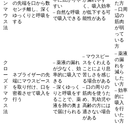
ン
の先端を口から数
た方
すい
く、吸入効率
マ
センチ離し、深く
– 口周
– 自然な呼吸
が低下する可
ウ
ゆっくりと呼吸を
辺の
で吸入できる
能性がある
ス
する
筋肉
法
が弱
って
いる
方
– 薬液
– マウスピー
の漏
ク
– 薬液の漏れ
スをくわえる
れを
ロ
が少なく、効
ことにより息
減ら
ー
ネブライザーの先
率的に吸入で
苦しさを感じ
した
ズ
端にマウスピース
きる
る場合がある
い方
ド
を取り付け、口を
– 深くゆっく
– 口の周りの
– 効率
マ
密着させて吸入を
りと呼吸をす
筋肉を使うた
的に
ウ
行う
ることで、薬
め、乳幼児や
吸入
ス
液を肺の奥ま
高齢の方には
を行
法
で届けられる
適さない場合
いた
がある
い方