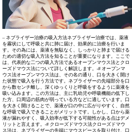
– ネブライザー治療の吸入方法ネブライザー治療では、薬液
を霧状にして呼吸と共に肺に届け、効果的に治療を行いま
す。その為には、
薬液を無駄なく、しっかりと肺まで届ける
ための適切な吸入方法を知ることが重要になります。ここで
は、代表的な二つの吸入方法であるオープンマウス法とクロ
ーズドマウス法について詳しく解説します。-# オープンマ
ウス法オープンマウス法は、その名の通り、
口を大きく開け
た状態
で吸入を行う方法です。ネブライザーの先端部分を口
から数センチ離し、深くゆっくりと呼吸をするように薬液を
吸い込みます。この方法は、主に乳幼児や呼吸機能の低下し
た方、口周辺の筋肉が弱っている方などに適しています。口
を大きく開けることで、薬液が口の中に広がりやすく、自然
な呼吸で吸入できることがメリットです。しかし、口から薬
液が漏れやすく、吸入効率が低下する可能性がある点はデメ
リットと言えます。-# クローズドマウス法クローズドマウ
ス法は、ネブライザーの先端にマウスピースを取り付け、口