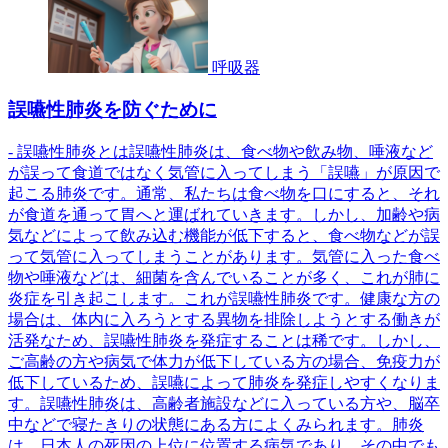
呼吸器
誤嚥性肺炎を防ぐために
- 誤嚥性肺炎とは誤嚥性肺炎は、食べ物や飲み物、唾液など
が誤って食道ではなく気管に入ってしまう「誤嚥」が原因で
起こる肺炎です。通常、私たちは食べ物を口にすると、それ
が食道を通って胃へと運ばれていきます。しかし、加齢や病
気などによって飲み込む機能が低下すると、食べ物などが誤
って気管に入ってしまうことがあります。気管に入った食べ
物や唾液などは、細菌を含んでいることが多く、これが肺に
炎症を引き起こします。これが誤嚥性肺炎です。健康な方の
場合は、体内に入ろうとする異物を排除しようとする働きが
活発なため、誤嚥性肺炎を発症することは稀です。しかし、
ご高齢の方や病気で体力が低下している方の場合、免疫力が
低下しているため、誤嚥によって肺炎を発症しやすくなりま
す。誤嚥性肺炎は、高齢者施設などに入っている方や、脳卒
中などで寝たきりの状態にある方によくみられます。肺炎
は、日本人の死因の上位に位置する病気であり、その中でも