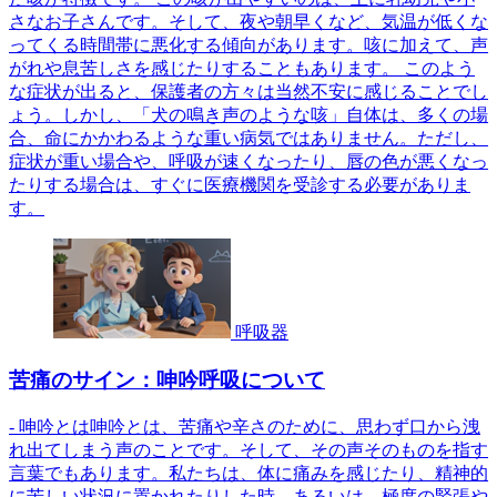
さなお子さんです。そして、夜や朝早くなど、気温が低くな
ってくる時間帯に悪化する傾向があります。咳に加えて、声
がれや息苦しさを感じたりすることもあります。 このよう
な症状が出ると、保護者の方々は当然不安に感じることでし
ょう。しかし、「犬の鳴き声のような咳」自体は、多くの場
合、命にかかわるような重い病気ではありません。ただし、
症状が重い場合や、呼吸が速くなったり、唇の色が悪くなっ
たりする場合は、すぐに医療機関を受診する必要がありま
す。
呼吸器
苦痛のサイン：呻吟呼吸について
- 呻吟とは呻吟とは、苦痛や辛さのために、思わず口から洩
れ出てしまう声のことです。そして、その声そのものを指す
言葉でもあります。私たちは、体に痛みを感じたり、精神的
に苦しい状況に置かれたりした時、あるいは、極度の緊張や