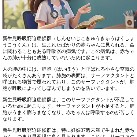
新生児呼吸窮迫症候群（しんせいじこきゅうきゅうはくしょ
うこうぐん）は、生まれたばかりの赤ちゃんに見られる、命
に関わることもある呼吸器の病気です。この病気は、赤ちゃ
んの
肺が十分に成熟していない
ために起こります。
人の肺の中には、肺胞（はいほう）と呼ばれる小さな空気の
袋がたくさんあります。肺胞の表面は、サーファクタントと
呼ばれる物質で覆われており、このサーファクタントが、肺
胞が
呼吸によってしぼんでしまうのを防いでいます
。
新生児呼吸窮迫症候群は、
このサーファクタントが不足して
いる
ために起こります。サーファクタントが不足すると、肺
胞がうまく膨らまなくなり、赤ちゃんは呼吸するのが苦しく
なります。
新生児呼吸窮迫症候群は、特に妊娠37週未満で生まれた赤ち
ゃん、つまり
早産児
に多く見られます。これは、サーファク