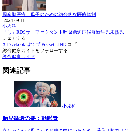
周産期医療：母子のための総合的な医療体制
2024-09-11
小児科
「し」
RDS
サーファクタント
呼吸窮迫症候群
新生児
未熟児
シェアする
X
Facebook
はてブ
Pocket
LINE
コピー
総合健康ガイドをフォローする
総合健康ガイド
関連記事
小児科
胎児循環の要：動脈管
赤ちゃんがお母さんのお腹の中にいるとき、呼吸は肺ではな