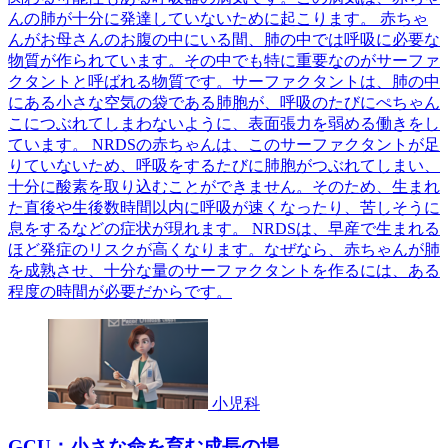
んの肺が十分に発達していないために起こります。 赤ちゃ
んがお母さんのお腹の中にいる間、肺の中では呼吸に必要な
物質が作られています。その中でも特に重要なのがサーファ
クタントと呼ばれる物質です。サーファクタントは、肺の中
にある小さな空気の袋である肺胞が、呼吸のたびにぺちゃん
こにつぶれてしまわないように、表面張力を弱める働きをし
ています。 NRDSの赤ちゃんは、このサーファクタントが足
りていないため、呼吸をするたびに肺胞がつぶれてしまい、
十分に酸素を取り込むことができません。そのため、生まれ
た直後や生後数時間以内に呼吸が速くなったり、苦しそうに
息をするなどの症状が現れます。 NRDSは、早産で生まれる
ほど発症のリスクが高くなります。なぜなら、赤ちゃんが肺
を成熟させ、十分な量のサーファクタントを作るには、ある
程度の時間が必要だからです。
小児科
GCU：小さな命を育む成長の場