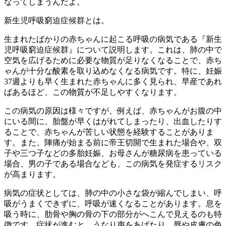
なってしまうんだよ。
新生児呼吸窮迫症候群とは。
生まれたばかりの赤ちゃんに起こる呼吸の病気である『新生
児呼吸窮迫症候群』について説明します。これは、肺の中で
空気を広げるために必要な物質が足りなくなることで、赤ち
ゃんが十分な酸素を取り込めなくなる病気です。特に、妊娠
37週よりも早く生まれた赤ちゃんに多く見られ、早産であれ
ばあるほど、この物質が不足しやすくなります。
この病気の原因は様々ですが、例えば、赤ちゃんがお腹の中
にいる間に、胎盤が早くはがれてしまったり、出血したりす
ることで、赤ちゃんが苦しい状態を経験することがありま
す。また、陣痛が始まる前に帝王切開で生まれた場合や、双
子や三つ子などの多胎妊娠、お母さんが糖尿病を患っている
場合、男の子である場合なども、この病気を発症するリスク
が高まります。
病気の症状としては、肺の中の小さな袋が縮んでしまい、呼
吸がうまくできずに、呼吸が速くなることがあります。息を
吸う時に、肋骨や胸の骨の下の部分がへこんで見えるのも特
徴です。症状が進むと、うなり声をあげたり、唇や皮膚の色