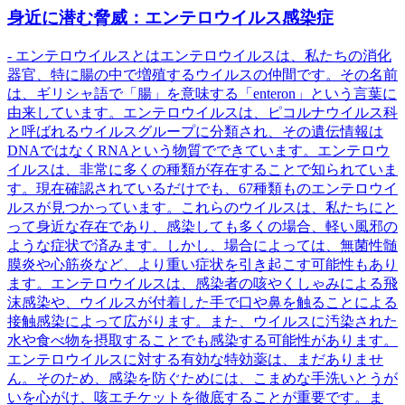
身近に潜む脅威：エンテロウイルス感染症
- エンテロウイルスとはエンテロウイルスは、私たちの消化
器官、特に腸の中で増殖するウイルスの仲間です。その名前
は、ギリシャ語で「腸」を意味する「enteron」という言葉に
由来しています。エンテロウイルスは、ピコルナウイルス科
と呼ばれるウイルスグループに分類され、その遺伝情報は
DNAではなくRNAという物質でできています。エンテロウ
イルスは、非常に多くの種類が存在することで知られていま
す。現在確認されているだけでも、67種類ものエンテロウイ
ルスが見つかっています。これらのウイルスは、私たちにと
って身近な存在であり、感染しても多くの場合、軽い風邪の
ような症状で済みます。しかし、場合によっては、無菌性髄
膜炎や心筋炎など、より重い症状を引き起こす可能性もあり
ます。エンテロウイルスは、感染者の咳やくしゃみによる飛
沫感染や、ウイルスが付着した手で口や鼻を触ることによる
接触感染によって広がります。また、ウイルスに汚染された
水や食べ物を摂取することでも感染する可能性があります。
エンテロウイルスに対する有効な特効薬は、まだありませ
ん。そのため、感染を防ぐためには、こまめな手洗いとうが
いを心がけ、咳エチケットを徹底することが重要です。ま