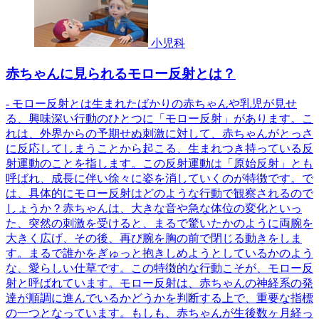
小児科
赤ちゃんに見られるモロー反射とは？
- モロー反射とは生まれたばかりの赤ちゃんや乳児が見せ
る、興味深い行動のひとつに「モロー反射」があります。こ
れは、外界からの予期せぬ刺激に対して、赤ちゃんがとっさ
に反応してしまうことから起こる、生まれつき持っている反
射運動のことを指します。この反射運動は「原始反射」とも
呼ばれ、成長に伴い徐々に姿を消していくのが特徴です。で
は、具体的にモロー反射はどのような行動で観察されるので
しょうか？赤ちゃんは、大きな音や急な体位の変化といっ
た、突然の刺激を受けると、まるで驚いたかのように両腕を
大きく広げ、その後、再び腕を胸の前で閉じる動きをしま
す。まるで誰かをぎゅっと抱きしめようとしているかのよう
な、愛らしい仕草です。この特徴的な行動こそが、モロー反
射と呼ばれています。モロー反射は、赤ちゃんの神経系の発
達が順調に進んでいるかどうかを判断する上で、重要な指標
の一つとなっています。もしも、赤ちゃんが生後数ヶ月経っ