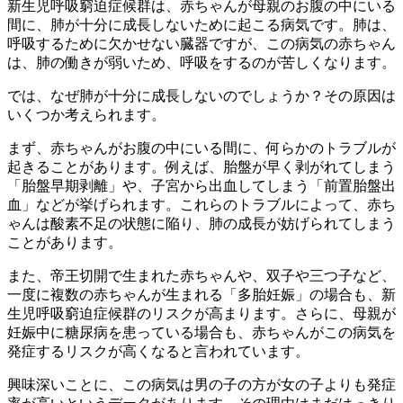
新生児呼吸窮迫症候群は、赤ちゃんが母親のお腹の中にいる
間に、
肺が十分に成長しない
ために起こる病気です。肺は、
呼吸するために欠かせない臓器ですが、この病気の赤ちゃん
は、肺の働きが弱いため、呼吸をするのが苦しくなります。
では、なぜ肺が十分に成長しないのでしょうか？その原因は
いくつか考えられます。
まず、赤ちゃんがお腹の中にいる間に、
何らかのトラブル
が
起きることがあります。例えば、胎盤が早く剥がれてしまう
「胎盤早期剥離」や、子宮から出血してしまう「前置胎盤出
血」などが挙げられます。これらのトラブルによって、赤ち
ゃんは
酸素不足
の状態に陥り、肺の成長が妨げられてしまう
ことがあります。
また、帝王切開で生まれた赤ちゃんや、双子や三つ子など、
一度に複数の赤ちゃんが生まれる「多胎妊娠」の場合も、新
生児呼吸窮迫症候群のリスクが高まります。さらに、母親が
妊娠中に
糖尿病
を患っている場合も、赤ちゃんがこの病気を
発症するリスクが高くなると言われています。
興味深いことに、この病気は男の子の方が女の子よりも発症