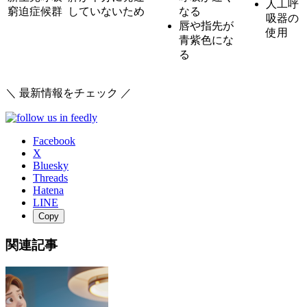
人工呼
窮迫症候群
していないため
なる
吸器の
唇や指先が
使用
青紫色にな
る
＼ 最新情報をチェック ／
Facebook
X
Bluesky
Threads
Hatena
LINE
Copy
関連記事