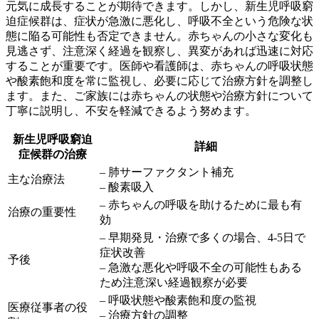
元気に成長する
ことが期待できます。しかし、新生児呼吸窮
迫症候群は、症状が急激に悪化し、呼吸不全という危険な状
態に陥る可能性も否定できません。赤ちゃんの小さな変化も
見逃さず、注意深く経過を観察し、異変があれば迅速に対応
することが重要です。医師や看護師は、赤ちゃんの呼吸状態
や酸素飽和度を常に監視し、必要に応じて治療方針を調整し
ます。また、ご家族には赤ちゃんの状態や治療方針について
丁寧に説明し、不安を軽減できるよう努めます。
新生児呼吸窮迫
詳細
症候群の治療
– 肺サーファクタント補充
主な治療法
– 酸素吸入
– 赤ちゃんの呼吸を助けるために最も有
治療の重要性
効
– 早期発見・治療で多くの場合、4-5日で
症状改善
予後
– 急激な悪化や呼吸不全の可能性もある
ため注意深い経過観察が必要
– 呼吸状態や酸素飽和度の監視
医療従事者の役
– 治療方針の調整