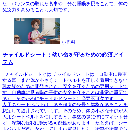
た、バランスの取れた食事や十分な睡眠を摂ることで、体の
免疫力を高めることも大切です。
小児科
チャイルドシート：幼い命を守るための必須アイ
テム
- チャイルドシートとは チャイルドシートは、自動車に乗車
する際、まだ体が小さくシートベルトを正しく着用できない
乳幼児のために開発された、安全を守るための専用シートで
す。自動車に乗る際の子供の安全を守ることは非常に重要で
あり、そのためにチャイルドシートは必要不可欠です。 大
人用のシートベルトは、ある程度の身長と体格があることを
想定して設計されています。そのため、体の小さな子供が大
人用シートベルトを使用すると、事故の際に体にフィットせ
ず、深刻な怪我に繋がる可能性があります。たとえば、シー
トベルトが首にかかってしまい窒息したり、衝突の衝撃でシ