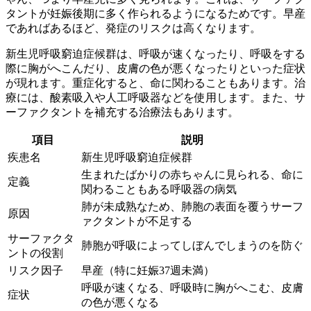
タントが妊娠後期に多く作られるようになるためです。早産
であればあるほど、発症のリスクは高くなります。
新生児呼吸窮迫症候群は、呼吸が速くなったり、呼吸をする
際に胸がへこんだり、皮膚の色が悪くなったりといった症状
が現れます。重症化すると、命に関わることもあります。治
療には、
酸素吸入や人工呼吸器
などを使用します。また、サ
ーファクタントを補充する治療法もあります。
項目
説明
疾患名
新生児呼吸窮迫症候群
生まれたばかりの赤ちゃんに見られる、命に
定義
関わることもある呼吸器の病気
肺が未成熟なため、肺胞の表面を覆うサーフ
原因
ァクタントが不足する
サーファクタ
肺胞が呼吸によってしぼんでしまうのを防ぐ
ントの役割
リスク因子
早産（特に妊娠37週未満）
呼吸が速くなる、呼吸時に胸がへこむ、皮膚
症状
の色が悪くなる