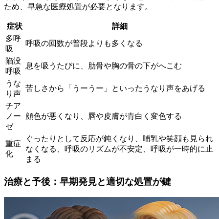
ため、早急な医療処置が必要となります。
症状
詳細
多呼
呼吸の回数が普段よりも多くなる
吸
陥没
息を吸うたびに、肋骨や胸の骨の下がへこむ
呼吸
うな
苦しさから「うーうー」といったうなり声をあげる
り声
チア
ノー
顔色が悪くなり、唇や皮膚が青白く変色する
ゼ
ぐったりとして反応が鈍くなり、哺乳や笑顔も見られ
重症
なくなる、呼吸のリズムが不安定、呼吸が一時的に止
化
まる
治療と予後：早期発見と適切な処置が鍵