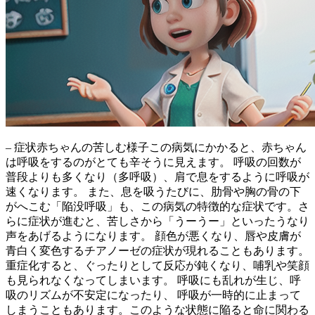
– 症状赤ちゃんの苦しむ様子この病気にかかると、赤ちゃん
は呼吸をするのがとても辛そうに見えます。
呼吸の回数が
普段よりも多くなり（多呼吸）、肩で息をするように呼吸が
速くなります。
また、息を吸うたびに、
肋骨や胸の骨の下
がへこむ「陥没呼吸」
も、この病気の特徴的な症状です。さ
らに症状が進むと、苦しさから
「うーうー」
といったうなり
声をあげるようになります。 顔色が悪くなり、
唇や皮膚が
青白く変色するチアノーゼ
の症状が現れることもあります。
重症化すると、ぐったりとして反応が鈍くなり、哺乳や笑顔
も見られなくなってしまいます。 呼吸にも乱れが生じ、呼
吸のリズムが不安定になったり、 呼吸が一時的に止まって
しまうこともあります。このような状態に陥ると命に関わる