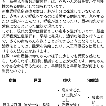
も「新生児呼吸窮迫症候群」は、赤ちゃんの命を脅かす可能
性のある病気として知られています。
新生児呼吸窮迫症候群は、肺が十分に発達していないため
に、赤ちゃんが呼吸をするのに苦労する病気
です。息をする
たびに胸がへこんだり、呼吸が速くなったり、唇や指先が青
紫色になるといった症状が現れます。
しかし、現代の医学は目覚ましい進歩を遂げています。新生
児呼吸窮迫症候群も、早期に発見し、適切な治療を行うこと
で、多くの赤ちゃんを救うことができるようになりました。
治療法としては、酸素を供給したり、人工呼吸器を使用した
りする方法などがあります。
妊娠中や出産後の赤ちゃんの様子に少しでも異変を感じた
ら、ためらわずに医師に相談することが大切です。
赤ちゃん
の小さな命を守るためには、早期発見と早期治療が何よりも
重要なのです。
病気
原因
症状
治療法
息をするた
びに胸がへ
酸素供
こむ
給
新生児呼吸
肺が十分に発達
呼吸が速く