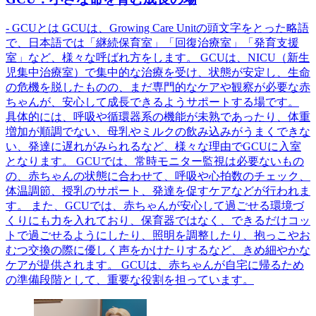
- GCUとは GCUは、Growing Care Unitの頭文字をとった略語
で、日本語では「継続保育室」「回復治療室」「発育支援
室」など、様々な呼ばれ方をします。 GCUは、NICU（新生
児集中治療室）で集中的な治療を受け、状態が安定し、生命
の危機を脱したものの、まだ専門的なケアや観察が必要な赤
ちゃんが、安心して成長できるようサポートする場です。
具体的には、呼吸や循環器系の機能が未熟であったり、体重
増加が順調でない、母乳やミルクの飲み込みがうまくできな
い、発達に遅れがみられるなど、様々な理由でGCUに入室
となります。 GCUでは、常時モニター監視は必要ないもの
の、赤ちゃんの状態に合わせて、呼吸や心拍数のチェック、
体温調節、授乳のサポート、発達を促すケアなどが行われま
す。 また、GCUでは、赤ちゃんが安心して過ごせる環境づ
くりにも力を入れており、保育器ではなく、できるだけコッ
トで過ごせるようにしたり、照明を調整したり、抱っこやお
むつ交換の際に優しく声をかけたりするなど、きめ細やかな
ケアが提供されます。 GCUは、赤ちゃんが自宅に帰るため
の準備段階として、重要な役割を担っています。