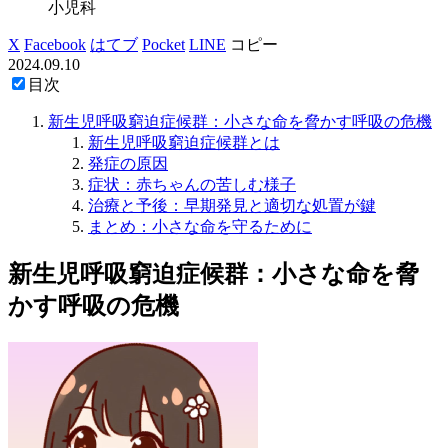
小児科
X
Facebook
はてブ
Pocket
LINE
コピー
2024.09.10
目次
新生児呼吸窮迫症候群：小さな命を脅かす呼吸の危機
新生児呼吸窮迫症候群とは
発症の原因
症状：赤ちゃんの苦しむ様子
治療と予後：早期発見と適切な処置が鍵
まとめ：小さな命を守るために
新生児呼吸窮迫症候群：小さな命を脅
かす呼吸の危機