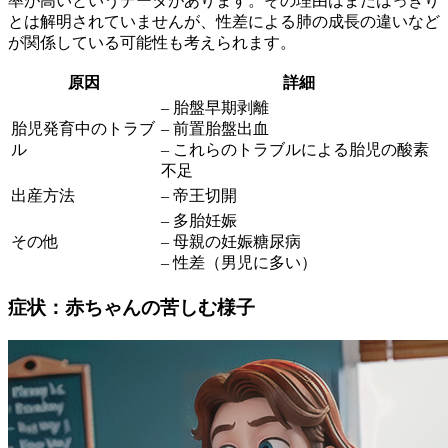
率が高いというデータがあります。その理由はまだはっきり
とは解明されていませんが、性差による肺の成長の違いなど
が関係している可能性も考えられます。
原因
詳細
– 胎盤早期剥離
胎児発育中のトラブ
– 前置胎盤出血
ル
– これらのトラブルによる胎児の酸素
不足
出産方法
– 帝王切開
– 多胎妊娠
その他
– 母親の妊娠糖尿病
– 性差（男児に多い）
症状：赤ちゃんの苦しむ様子