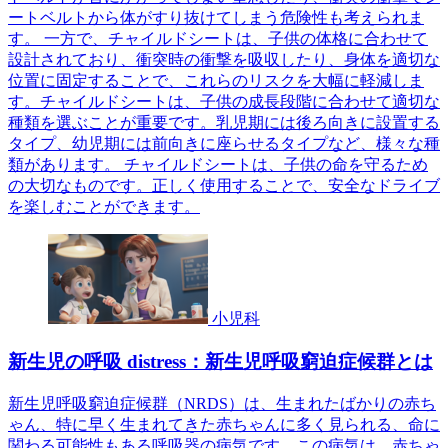
ートベルトから体がすり抜けてしまう危険性も考えられま
す。 一方で、チャイルドシートは、子供の体格に合わせて
設計されており、衝突時の衝撃を吸収したり、身体を適切な
位置に固定することで、これらのリスクを大幅に軽減しま
す。チャイルドシートは、子供の成長段階に合わせて適切な
種類を選ぶことが重要です。乳児期には後ろ向きに設置する
タイプ、幼児期には前向きに座らせるタイプなど、様々な種
類があります。 チャイルドシートは、子供の命を守るため
の大切なものです。正しく使用することで、安全なドライブ
を楽しむことができます。
小児科
新生児の呼吸 distress：新生児呼吸窮迫症候群とは
新生児呼吸窮迫症候群（NRDS）は、生まれたばかりの赤ち
ゃん、特に早く生まれてきた赤ちゃんに多く見られる、命に
関わる可能性もある呼吸器の病気です。この病気は、赤ちゃ