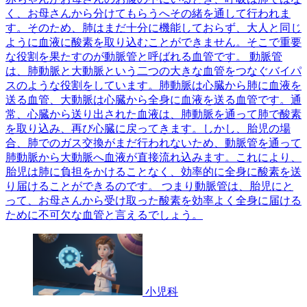
く、お母さんから分けてもらうへその緒を通して行われま
す。そのため、肺はまだ十分に機能しておらず、大人と同じ
ように血液に酸素を取り込むことができません。そこで重要
な役割を果たすのが動脈管と呼ばれる血管です。 動脈管
は、肺動脈と大動脈という二つの大きな血管をつなぐバイパ
スのような役割をしています。肺動脈は心臓から肺に血液を
送る血管、大動脈は心臓から全身に血液を送る血管です。通
常、心臓から送り出された血液は、肺動脈を通って肺で酸素
を取り込み、再び心臓に戻ってきます。しかし、胎児の場
合、肺でのガス交換がまだ行われないため、動脈管を通って
肺動脈から大動脈へ血液が直接流れ込みます。これにより、
胎児は肺に負担をかけることなく、効率的に全身に酸素を送
り届けることができるのです。 つまり動脈管は、胎児にと
って、お母さんから受け取った酸素を効率よく全身に届ける
ために不可欠な血管と言えるでしょう。
小児科