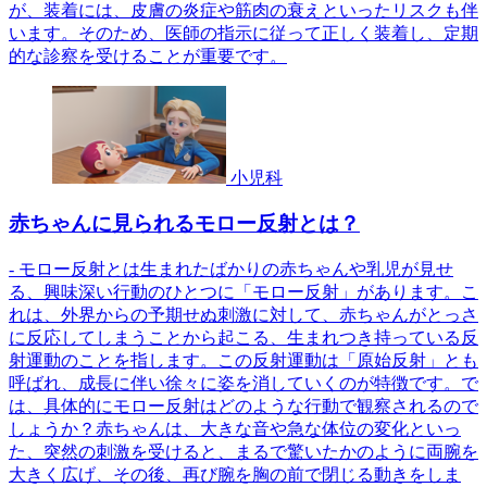
が、装着には、皮膚の炎症や筋肉の衰えといったリスクも伴
います。そのため、医師の指示に従って正しく装着し、定期
的な診察を受けることが重要です。
小児科
赤ちゃんに見られるモロー反射とは？
- モロー反射とは生まれたばかりの赤ちゃんや乳児が見せ
る、興味深い行動のひとつに「モロー反射」があります。こ
れは、外界からの予期せぬ刺激に対して、赤ちゃんがとっさ
に反応してしまうことから起こる、生まれつき持っている反
射運動のことを指します。この反射運動は「原始反射」とも
呼ばれ、成長に伴い徐々に姿を消していくのが特徴です。で
は、具体的にモロー反射はどのような行動で観察されるので
しょうか？赤ちゃんは、大きな音や急な体位の変化といっ
た、突然の刺激を受けると、まるで驚いたかのように両腕を
大きく広げ、その後、再び腕を胸の前で閉じる動きをしま