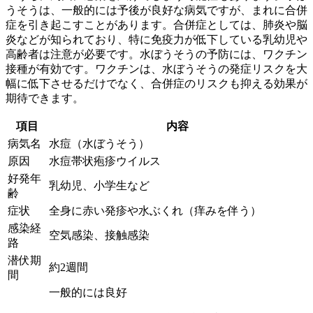
うそうは、一般的には予後が良好な病気
ですが、まれに合併
症を引き起こすことがあります。合併症としては、肺炎や脳
炎などが知られており、特に免疫力が低下している乳幼児や
高齢者は注意が必要です。水ぼうそうの予防には、ワクチン
接種が有効です。ワクチンは、水ぼうそうの発症リスクを大
幅に低下させるだけでなく、合併症のリスクも抑える効果が
期待できます。
項目
内容
病気名
水痘（水ぼうそう）
原因
水痘帯状疱疹ウイルス
好発年
乳幼児、小学生など
齢
症状
全身に赤い発疹や水ぶくれ（痒みを伴う）
感染経
空気感染、接触感染
路
潜伏期
約2週間
間
一般的には良好