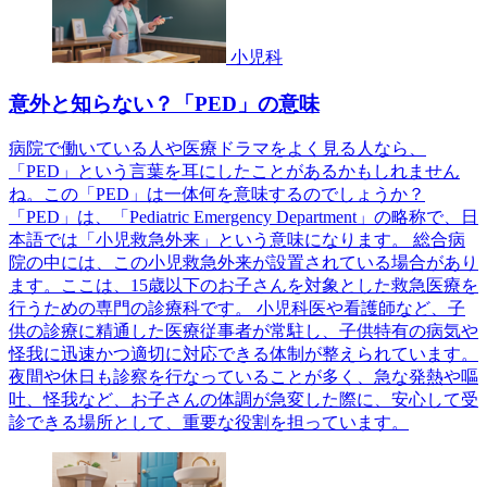
小児科
意外と知らない？「PED」の意味
病院で働いている人や医療ドラマをよく見る人なら、
「PED」という言葉を耳にしたことがあるかもしれません
ね。この「PED」は一体何を意味するのでしょうか？
「PED」は、「Pediatric Emergency Department」の略称で、日
本語では「小児救急外来」という意味になります。 総合病
院の中には、この小児救急外来が設置されている場合があり
ます。ここは、15歳以下のお子さんを対象とした救急医療を
行うための専門の診療科です。 小児科医や看護師など、子
供の診療に精通した医療従事者が常駐し、子供特有の病気や
怪我に迅速かつ適切に対応できる体制が整えられています。
夜間や休日も診察を行なっていることが多く、急な発熱や嘔
吐、怪我など、お子さんの体調が急変した際に、安心して受
診できる場所として、重要な役割を担っています。