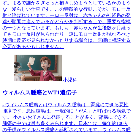
す。まるで誰かをぎゅっと抱きしめようとしているかのよう
な、愛らしい仕草です。この特徴的な行動こそが、モロー反
射と呼ばれています。モロー反射は、赤ちゃんの神経系の発
達が順調に進んでいるかどうかを判断する上で、重要な指標
の一つとなっています。もしも、赤ちゃんが生後数ヶ月経っ
てもモロー反射が見られたり、逆にモロー反射が現れるべき
時期に反応が見られなかったりする場合は、医師に相談する
必要があるかもしれません。
小児科
ウィルムス腫瘍とWT1遺伝子
- ウィルムス腫瘍とはウィルムス腫瘍は、腎臓にできる悪性
腫瘍です。悪性腫瘍は、一般的に「がん」と呼ばれる病気で
す。 小さいお子さんに発症することが多く、腎臓にできる
腫瘍の中では最も多くみられます。日本では、毎年約100人
の子供がウィルムス腫瘍と診断されています。ウィルムス腫