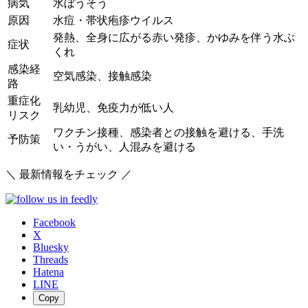
病気
水ぼうそう
原因
水痘・帯状疱疹ウイルス
発熱、全身に広がる赤い発疹、かゆみを伴う水ぶ
症状
くれ
感染経
空気感染、接触感染
路
重症化
乳幼児、免疫力が低い人
リスク
ワクチン接種、感染者との接触を避ける、手洗
予防策
い・うがい、人混みを避ける
＼ 最新情報をチェック ／
Facebook
X
Bluesky
Threads
Hatena
LINE
Copy