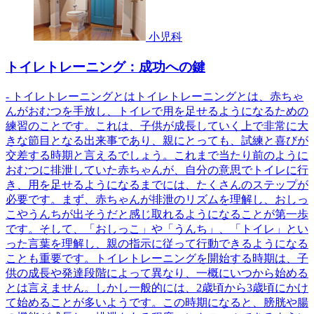
小児科
トイレトレーニング：成功への鍵
- トイレトレーニングとはトイレトレーニングとは、赤ちゃ
んがおむつを手放し、トイレで用を足せるようになるための
練習のことです。これは、子供が成長していく上で非常に大
きな節目となる出来事であり、親にとっても、試練と喜びが
交差する時期と言えるでしょう。これまで当たり前のように
おむつに排泄していた赤ちゃんが、自分の意思でトイレに行
き、用を足せるようになるまでには、たくさんのステップが
必要です。まず、赤ちゃんが排泄のリズムを理解し、おしっ
こやうんちが出そうだと感じ取れるようになることが第一歩
です。そして、「おしっこ」や「うんち」、「トイレ」とい
った言葉を理解し、親の指示に従って行動できるようになる
ことも重要です。トイレトレーニングを開始する時期は、子
供の成長や発達段階によって異なり、一概にいつから始める
とは言えません。しかし一般的には、2歳頃から3歳頃にかけ
て始めることが多いようです。この時期になると、膀胱や腸