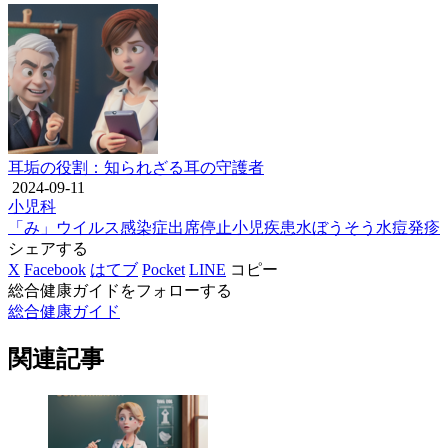
耳垢の役割：知られざる耳の守護者
2024-09-11
小児科
「み」
ウイルス感染症
出席停止
小児疾患
水ぼうそう
水痘
発疹
シェアする
X
Facebook
はてブ
Pocket
LINE
コピー
総合健康ガイドをフォローする
総合健康ガイド
関連記事