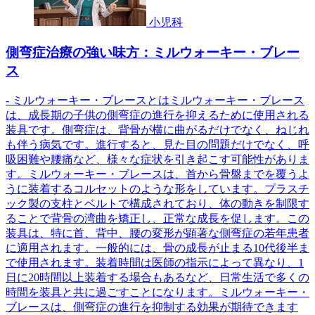
小児科
側弯症治療の強い味方：ミルウォーキー・ブレー
ス
- ミルウォーキー・ブレースとはミルウォーキー・ブレース
は、成長期の子供の側弯症の進行を抑えるために使用される
装具です。側弯症は、背骨が横に曲がるだけでなく、ねじれ
も伴う病気です。進行すると、見た目の問題だけでなく、呼
吸困難や腰痛など、様々な症状を引き起こす可能性がありま
す。ミルウォーキー・ブレースは、首から骨盤までを覆うよ
うに装着するコルセットのような形をしています。プラスチ
ック製の支柱とベルトで構成されており、体の動きを制限す
ることで背骨の湾曲を矯正し、正常な成長を促します。この
装具は、特に首、背中、腰の変形が顕著な側弯症の若年患者
に適用されます。一般的には、骨の成長が止まる10代後半ま
で使用されます。装着時間は医師の指示によって異なり、1
日に20時間以上装着する場合もあるなど、日常生活で多くの
時間を装具と共に過ごすことになります。ミルウォーキー・
ブレースは、側弯症の進行を抑制する効果が期待できます