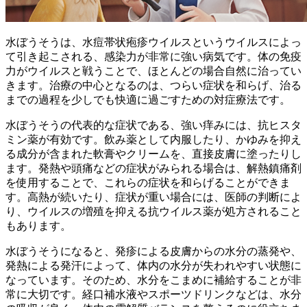
水ぼうそうは、水痘帯状疱疹ウイルスというウイルスによっ
て引き起こされる、感染力が非常に強い病気です。体の免疫
力がウイルスと戦うことで、ほとんどの場合自然に治ってい
きます。治療の中心となるのは、つらい症状を和らげ、治る
までの過程を少しでも快適に過ごすための対症療法です。
水ぼうそうの代表的な症状である、強い痒みには、
抗ヒスタ
ミン薬
が有効です。飲み薬として内服したり、かゆみを抑え
る成分が含まれた軟膏やクリームを、直接皮膚に塗ったりし
ます。発熱や頭痛などの症状がみられる場合は、
解熱鎮痛剤
を使用することで、これらの症状を和らげることができま
す。高熱が続いたり、症状が重い場合には、医師の判断によ
り、ウイルスの増殖を抑える
抗ウイルス薬
が処方されること
もあります。
水ぼうそうになると、発疹による皮膚からの水分の蒸発や、
発熱による発汗によって、体内の水分が失われやすい状態に
なっています。そのため、
水分をこまめに補給する
ことが非
常に大切です。経口補水液やスポーツドリンクなどは、水分