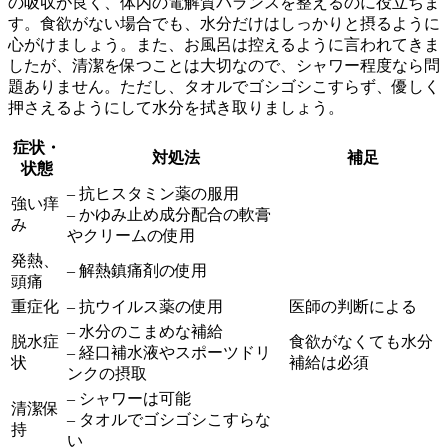
の吸収が良く、体内の電解質バランスを整えるのに役立ちま
す。食欲がない場合でも、水分だけはしっかりと摂るように
心がけましょう。また、お風呂は控えるように言われてきま
したが、清潔を保つことは大切なので、シャワー程度なら問
題ありません。ただし、タオルでゴシゴシこすらず、優しく
押さえるようにして水分を拭き取りましょう。
症状・
対処法
補足
状態
– 抗ヒスタミン薬の服用
強い痒
– かゆみ止め成分配合の軟膏
み
やクリームの使用
発熱、
– 解熱鎮痛剤の使用
頭痛
重症化
– 抗ウイルス薬の使用
医師の判断による
– 水分のこまめな補給
脱水症
食欲がなくても水分
– 経口補水液やスポーツドリ
状
補給は必須
ンクの摂取
– シャワーは可能
清潔保
– タオルでゴシゴシこすらな
持
い