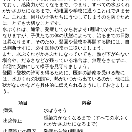
ており、感染力がなくなるまで、つまり、すべての水ぶくれ
がかさぶたになるまで、幼稚園や学校に通うことはできませ
ん。これは、周りの子供たちにうつしてしまうのを防ぐため
に、とても大切なことです。
水ぶくれは、通常、発症してからおよそ1週間でかさぶたに
なりますが、子供たちの体の状態によって、治るまでの日数
は異なります。
そのため、登園や登校を再開する際には、自
己判断せずに、必ず医師の指示に従いましょう。
また、水ぶくれがかさぶたになっていても、熱が下がらない
場合や、だるさなどが残っている場合は、無理をさせずに、
自宅で安静にして様子を見守りましょう。
登園・登校の許可を得るために、医師の診察を受ける際に
は、水ぶくれの状態や、熱がいつから出ているのか、他に症
状がないかなどを具体的に伝えられるようにしておきましょ
う。
項目
内容
病気
水ぼうそう
感染力がなくなるまで（すべての水ぶく
出席停止
れがかさぶたになるまで）
出席停止の目安
発症から約1週間後