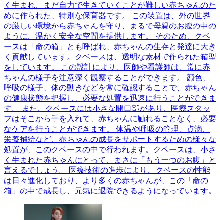
く生まれ、まだ自力で生きていくことが難しい赤ちゃんのた
めに作られた、特別な保育器です。 この装置は、外の世界
の厳しい環境から赤ちゃんを守り、まるで母親のお腹の中の
ように、温かく安全な空間を提供します。 そのため、クベ
ースは「命の箱」とも呼ばれ、赤ちゃんの生存と発達に大き
く貢献しています。クベースは、透明な素材で作られた箱型
をしています。 この設計により、医師や看護師は、常に赤
ちゃんの様子を注意深く観察することができます。 顔色、
呼吸の様子、体の動きなどを常に確認することで、赤ちゃん
の健康状態を把握し、必要な処置を迅速に行うことができま
す。 また、クベースには小さな開口部があり、医療スタッ
フはそこから手を入れて、赤ちゃんに触れることなく、必要
なケアを行うことができます。 体温や呼吸の管理、点滴、
栄養補給など、赤ちゃんの成長をサポートするための様々な
処置が、このクベースの中で行われます。クベースは、小さ
く生まれた赤ちゃんにとって、まさに「もう一つのお腹」と
言えるでしょう。 医療技術の進歩により、クベースの性能
は日々進化しており、より多くの赤ちゃんが、この「命の
箱」の中で成長し、元気に退院できるようになっています。