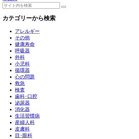
カテゴリーから検索
アレルギー
その他
健康寿命
呼吸器
外科
小児科
循環器
心の問題
救急
検査
歯科･口腔
泌尿器
消化器
生活習慣病
産婦人科
皮膚科
目･眼科