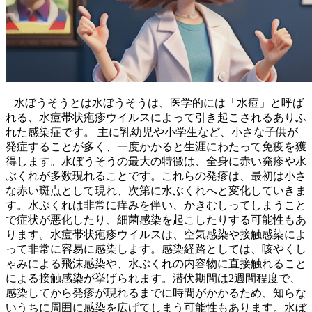
– 水ぼうそうとは水ぼうそうは、医学的には「水痘」と呼ば
れる、水痘帯状疱疹ウイルスによって引き起こされるありふ
れた感染症です。
主に乳幼児や小学生など、小さな子供が
発症することが多く
、一度かかると生涯にわたって免疫を獲
得します。水ぼうそうの最大の特徴は、
全身に赤い発疹や水
ぶくれが多数現れること
です。これらの発疹は、最初は小さ
な赤い斑点として現れ、次第に水ぶくれへと変化していきま
す。水ぶくれは非常に痒みを伴い、かきむしってしまうこと
で症状が悪化したり、細菌感染を起こしたりする可能性もあ
ります。水痘帯状疱疹ウイルスは、
空気感染や接触感染によ
って非常に容易に感染
します。感染経路としては、咳やくし
ゃみによる飛沫感染や、水ぶくれの内容物に直接触れること
による接触感染が挙げられます。潜伏期間は2週間程度で、
感染してから発疹が現れるまでに時間がかかるため、知らな
いうちに周囲に感染を広げてしまう可能性もあります。
水ぼ