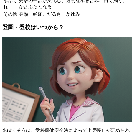
水ぶく
発疹の一部が変化し、透明な水を含み、白く濁り、
れ
かさぶたとなる
その他
発熱、頭痛、だるさ、かゆみ
登園・登校はいつから？
水ぼうそうは、学校保健安全法によって出席停止が定められ