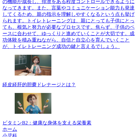
の機能が成長し、排泄をある程度コントロールできるように
なってきます。また、言葉やコミュニケーション能力も発達
してくるため、親の指示を理解しやすくなるという点も挙げ
られます。トイレトレーニングは、親にとっても子供にとっ
ても、根気と努力が必要なプロセスです。焦らず、子供のペ
ースに合わせて、ゆっくりと進めていくことが大切です。成
功体験を積み重ねながら、自信と自立心を育んでいくこと
が、トイレトレーニング成功の鍵と言えるでしょう。
経皮経肝的胆嚢ドレナージとは？
ビタミンB2：健康な身体を支える栄養素
ホーム
小児科