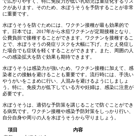
で広がりやすく、特に免疫力が低い乳幼児は重症化するリス
クがあります。そのため、水ぼうそうを予防することが非常
に重要です。
水ぼうそうを防ぐためには、
ワクチン接種が最も効果的
で
す。日本では、2017年から水痘ワクチンが定期接種となり、
公費負担で接種することができます。ワクチンを接種するこ
とで、水ぼうそうの発症リスクを大幅に下げ、たとえ発症し
た場合でも症状を軽くすることができます。また、周囲の人
への感染拡大を防ぐ効果も期待できます。
水ぼうそうは感染力が強いため、ワクチン接種に加えて、
感
染者との接触を避ける
ことも重要です。流行時には、手洗い
やうがいをこまめに行い、人混みを避けるようにしましょ
う。特に、免疫力が低下している方や妊婦は、感染に注意が
必要です。
水ぼうそうは、適切な予防策を講じることで防ぐことができ
る病気です。ワクチン接種や感染予防対策をしっかり行い、
自分自身や周りの人を水ぼうそうから守りましょう。
項目
内容