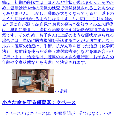
瘍は、初期の段階では、ほとんど症状が現れません。そのた
め、健康診断や他の病気の検査で偶然発見されることも少な
くありません。しかし、腫瘍が大きくなってくると、以下の
ような症状が現れるようになります。* お腹にしこりを触れ
る* 尿に血が混じる(血尿)* お腹の痛み* 発熱ウィルムス腫瘍
は、早期に発見し、適切な治療を行えば治癒が期待できる病
気です。そのため、お子さんに上記のような症状がみられる
場合には、早めに医療機関を受診することが大切です。ウィ
ルムス腫瘍の治療は、手術、抗がん剤を使った治療（化学療
法）、放射線を使った治療（放射線療法）などを組み合わせ
て行います。治療法は、腫瘍の大きさや進行度、お子さんの
年齢や全身状態などを考慮して決定されます。
小児科
小さな命を守る保育器：クベース
- クベースとはクベースは、妊娠期間が十分ではなく、小さ