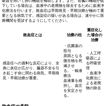
吸器を用いて肺の機能を補助します。また、腎臓の機能が低
下している場合は、血液中の老廃物を除去するために血液浄
化療法を行います。敗血症は早期発見・早期治療が極めて重
要となる病気です。感染症の疑いがある場合は、速やかに医
療機関を受診するようにしてください。
重症化し
敗血症とは
治療の柱
た場合の
治療
・
抗菌薬の
投与
・人工呼
原因となる
吸器によ
微生物を死
感染症への過剰な反応により、全
る呼吸管
滅させ
身に炎症が広がり、臓器不全を引
理
る。・
輸液
き起こす命に関わる病気。早期発
・血液浄
療法
見・早期治療が重要。
化療法に
血液量を維
よる老廃
持し、血圧
物の除去
を安定させ
る。