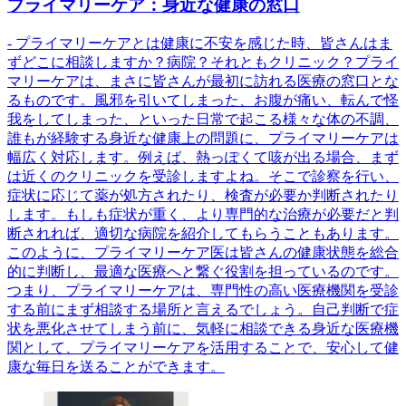
プライマリーケア：身近な健康の窓口
- プライマリーケアとは健康に不安を感じた時、皆さんはま
ずどこに相談しますか？病院？それともクリニック？プライ
マリーケアは、まさに皆さんが最初に訪れる医療の窓口とな
るものです。風邪を引いてしまった、お腹が痛い、転んで怪
我をしてしまった、といった日常で起こる様々な体の不調、
誰もが経験する身近な健康上の問題に、プライマリーケアは
幅広く対応します。例えば、熱っぽくて咳が出る場合、まず
は近くのクリニックを受診しますよね。そこで診察を行い、
症状に応じて薬が処方されたり、検査が必要か判断されたり
します。もしも症状が重く、より専門的な治療が必要だと判
断されれば、適切な病院を紹介してもらうこともあります。
このように、プライマリーケア医は皆さんの健康状態を総合
的に判断し、最適な医療へと繋ぐ役割を担っているのです。
つまり、プライマリーケアは、専門性の高い医療機関を受診
する前にまず相談する場所と言えるでしょう。自己判断で症
状を悪化させてしまう前に、気軽に相談できる身近な医療機
関として、プライマリーケアを活用することで、安心して健
康な毎日を送ることができます。