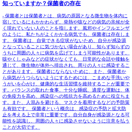
知っていますか？保菌者の存在
- 保菌者とは保菌者とは、病気の原因となる微生物を体内に
宿しているにもかかわらず、発熱や咳などの病気の兆候が全
く現れていない人のことを指します。風邪やインフルエンザ
のように、私たちがよくかかる病気でも、保菌者は存在しま
す。 保菌者は、自覚できる症状がないため、自分が感染源
となっていることに気づかない場合があり、知らず知らずの
うちに周囲の人々に病気を広げてしまう可能性があります。
咳やくしゃみなどの症状がなくても、日常的な会話や接触を
通じて、微生物が体外へ排出され、周りの人々に感染するこ
とがあります。 保菌者にならないために、また、保菌者か
ら病気がうつらないようにするためには、こまめな手洗いや
うがいを心がけ、健康的な生活習慣を維持することが重要で
す。バランスの取れた食事、十分な睡眠、適度な運動は、体
の免疫力を高め、感染症への抵抗力を高めるために役立ちま
す。また、人混みを避ける、マスクを着用するなどの予防策
も有効です。 保菌者という概念は、感染症の予防と拡大防
止を考える上で非常に重要です。自分自身が感染源となる可
能性を認識し、周囲の人々に感染させないように注意を払う
ことが大切です。