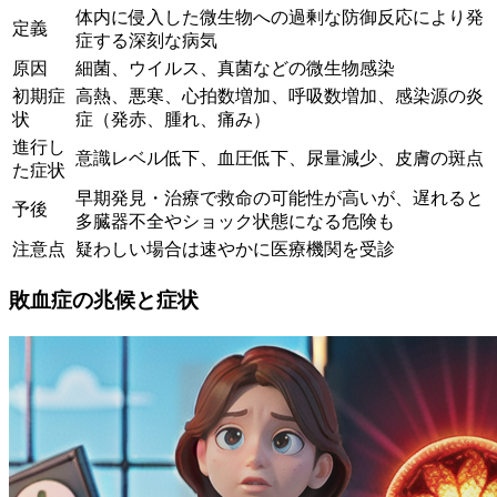
体内に侵入した微生物への過剰な防御反応により発
定義
症する深刻な病気
原因
細菌、ウイルス、真菌などの微生物感染
初期症
高熱、悪寒、心拍数増加、呼吸数増加、感染源の炎
状
症（発赤、腫れ、痛み）
進行し
意識レベル低下、血圧低下、尿量減少、皮膚の斑点
た症状
早期発見・治療で救命の可能性が高いが、遅れると
予後
多臓器不全やショック状態になる危険も
注意点
疑わしい場合は速やかに医療機関を受診
敗血症の兆候と症状