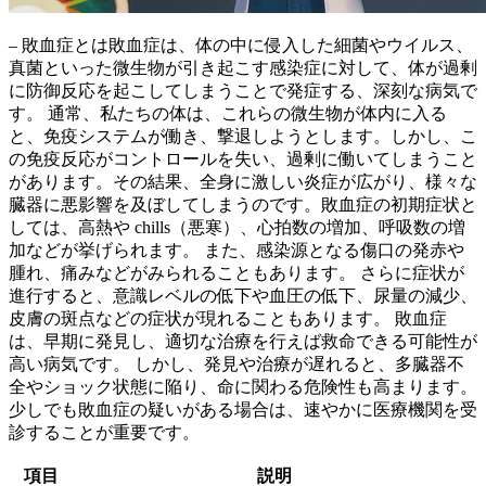
– 敗血症とは
敗血症は、体の中に侵入した細菌やウイルス、
真菌といった微生物が引き起こす感染症に対して、体が過剰
に防御反応を起こしてしまうことで発症する、深刻な病気で
す。
通常、私たちの体は、これらの微生物が体内に入る
と、免疫システムが働き、撃退しようとします。しかし、こ
の免疫反応がコントロールを失い、過剰に働いてしまうこと
があります。その結果、全身に激しい炎症が広がり、様々な
臓器に悪影響を及ぼしてしまうのです。
敗血症の初期症状と
しては、高熱や chills（悪寒）、心拍数の増加、呼吸数の増
加などが挙げられます。
また、感染源となる傷口の発赤や
腫れ、痛みなどがみられることもあります。 さらに症状が
進行すると、意識レベルの低下や血圧の低下、尿量の減少、
皮膚の斑点などの症状が現れることもあります。 敗血症
は、
早期に発見し、適切な治療を行えば救命できる可能性が
高い病気
です。 しかし、発見や治療が遅れると、多臓器不
全やショック状態に陥り、命に関わる危険性も高まります。
少しでも敗血症の疑いがある場合は、速やかに医療機関を受
診することが重要です。
項目
説明