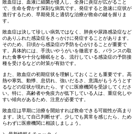
敗血症は、血液に細菌が侵入し、全身に炎症が広がること
で、生命を脅かす深刻な病気です。発症すると急速に症状が
進行するため、早期発見と適切な治療が救命の鍵を握りま
す。
敗血症は決して珍しい病気ではなく、肺炎や尿路感染症など
のありふれた感染症をきっかけに発症することがあります。
そのため、日頃から感染症の予防を心がけることが重要で
す。具体的には、手洗いやうがいを徹底する、バランスの取
れた食事や十分な睡眠をとる、流行している感染症の予防接
種を受けるなどの対策が有効です。
また、敗血症の初期症状を理解しておくことも重要です。高
熱や寒気、動悸、息切れ、強いだるさ、意識がもうろうとす
るなどの症状が現れたら、すぐに医療機関を受診してくださ
い。特に、高齢者や免疫力が低下している人は、重症化しや
すい傾向があるため、注意が必要です。
敗血症は早期に治療を開始すれば救命できる可能性が高まり
ます。
決して自己判断せず、少しでも異常を感じたら、ため
らわずに医療機関に相談しましょう。