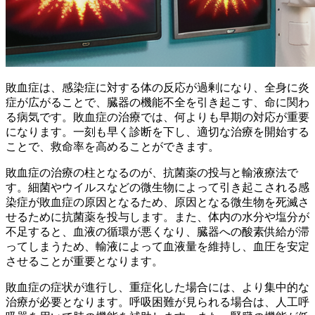
敗血症は、感染症に対する体の反応が過剰になり、全身に炎
症が広がることで、臓器の機能不全を引き起こす、命に関わ
る病気です。敗血症の治療では、何よりも
早期の対応
が重要
になります。一刻も早く診断を下し、適切な治療を開始する
ことで、救命率を高めることができます。
敗血症の治療の柱となるのが、
抗菌薬の投与
と
輸液療法
で
す。細菌やウイルスなどの微生物によって引き起こされる感
染症が敗血症の原因となるため、原因となる微生物を死滅さ
せるために抗菌薬を投与します。また、体内の水分や塩分が
不足すると、血液の循環が悪くなり、臓器への酸素供給が滞
ってしまうため、輸液によって血液量を維持し、血圧を安定
させることが重要となります。
敗血症の症状が進行し、重症化した場合には、
より集中的な
治療
が必要となります。呼吸困難が見られる場合は、人工呼