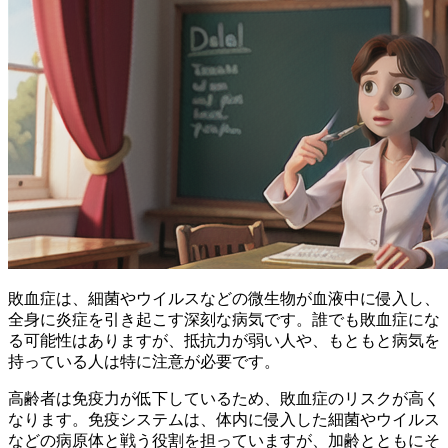
敗血症は、細菌やウイルスなどの微生物が血液中に侵入し、
全身に炎症を引き起こす深刻な病気です。誰でも敗血症にな
る可能性はありますが、
抵抗力が弱い人や、もともと病気を
持っている人
は特に注意が必要です。
高齢者は免疫力が低下しているため、敗血症のリスクが高く
なります。免疫システムは、体内に侵入した細菌やウイルス
などの病原体と戦う役割を担っていますが、加齢とともにそ