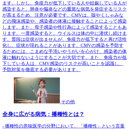
ます。しかし、免疫力が低下している人や妊娠している人が
感染すると、肺炎や脳炎などの重篤な病気を発症するリスク
が高まるため、注意が必要です。CMVは、咳やくしゃみな
どの飛沫感染や、感染者の体液に接触することによって感染
します。また、母子感染や性行為によって感染することもあ
ります。一度感染すると、ウイルスは体の中に潜伏し続けま
す。普段は症状が出ませんが、免疫力が低下すると再び活性
化し、症状が現れることがあります。CMVの感染を予防す
るためには、こまめな手洗いやうがいを心がけ、感染者の体
液に触れないようにすることが大切です。また、免疫力が低
下している人は、CMV感染のリスクが高いことを認識し、
予防対策を徹底する必要があります。
その他
全身に広がる病気：播種性とは？
- 播種性の意味医学の分野において、「播種性」という言葉