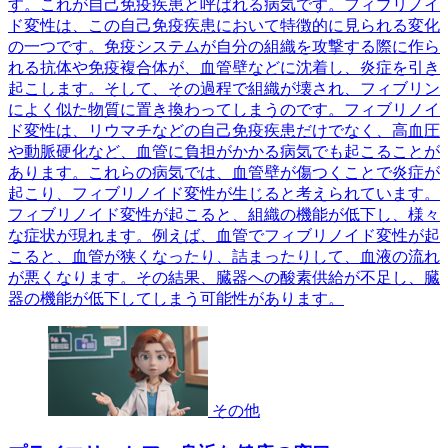
す。これが自己免疫疾患と呼ばれる病気です。フィブリノイ
ド変性は、この自己免疫疾患において特徴的に見られる変化
の一つです。免疫システムが自分の組織を攻撃する際に作ら
れる抗体や免疫複合体が、血管壁などに沈着し、炎症を引き
起こします。そして、その過程で組織が壊され、フィブリン
によく似た物質に置き換わってしまうのです。フィブリノイ
ド変性は、リウマチなどの自己免疫疾患だけでなく、高血圧
や動脈硬化など、血管に負担がかかる病気でも起こることが
あります。これらの病気では、血管壁が傷つくことで炎症が
起こり、フィブリノイド変性が生じると考えられています。
フィブリノイド変性が起こると、組織の機能が低下し、様々
な症状が現れます。例えば、血管でフィブリノイド変性が起
こると、血管が狭くなったり、詰まったりして、血液の流れ
が悪くなります。その結果、臓器への酸素供給が不足し、臓
器の機能が低下してしまう可能性があります。
その他