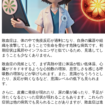
敗血症は、体の中で免疫反応が過剰になり、自身の臓器や組
織を攻撃してしまうことで生命を脅かす危険な病気です。初
期症状は風邪やインフルエンザと似ているため、見逃してし
まうことも少なくありません。
敗血症の兆候として、
まず高熱や逆に体温が低い低体温、心
臓がドキドキするような心拍数の増加、息苦しさを感じる呼
吸数の増加
などが挙げられます。また、意識がもうろうとし
たり、反応が鈍くなるなど、意識レベルの低下も見られま
す。
さらに、
皮膚に発疹が現れたり、尿の量が減ったり、手足が
冷たくなる
といった症状が現れることもあります。これらの
症状は他の病気でも見られることがありますが、敗血症は進