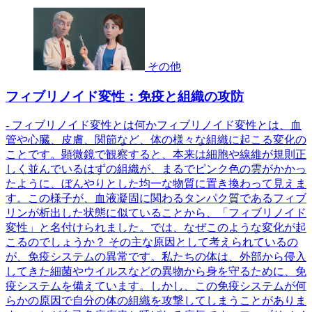
その他
フィブリノイド変性：免疫と組織の攻防
- フィブリノイド変性とは何かフィブリノイド変性とは、血
管や心臓、皮膚、関節など、体の様々な組織に起こる変化の
ことです。顕微鏡で観察すると、本来は細胞や線維が規則正
しく並んでいるはずの組織が、まるでピンク色の雲がかかっ
たように、ぼんやりとした均一な物質に置き換わって見えま
す。この様子が、血液凝固に関わるタンパク質であるフィブ
リンが析出した状態に似ていることから、「フィブリノイド
変性」と名付けられました。では、なぜこのような変化が起
こるのでしょうか？ その主な原因として考えられているの
が、免疫システムの異常です。私たちの体は、外部から侵入
してきた細菌やウイルスなどの異物から身を守るために、免
疫システムを備えています。しかし、この免疫システムが何
らかの原因で自分の体の組織を攻撃してしまうことがありま