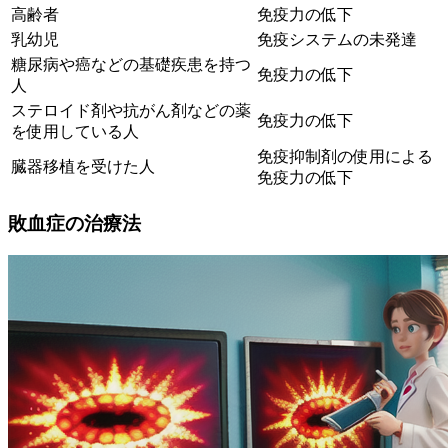
高齢者
免疫力の低下
乳幼児
免疫システムの未発達
糖尿病や癌などの基礎疾患を持つ
免疫力の低下
人
ステロイド剤や抗がん剤などの薬
免疫力の低下
を使用している人
免疫抑制剤の使用による
臓器移植を受けた人
免疫力の低下
敗血症の治療法