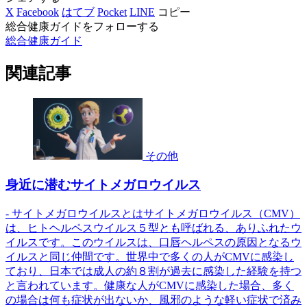
X
Facebook
はてブ
Pocket
LINE
コピー
総合健康ガイドをフォローする
総合健康ガイド
関連記事
その他
身近に潜むサイトメガロウイルス
- サイトメガロウイルスとはサイトメガロウイルス（CMV）
は、ヒトヘルペスウイルス５型とも呼ばれる、ありふれたウ
イルスです。このウイルスは、口唇ヘルペスの原因となるウ
イルスと同じ仲間です。世界中で多くの人がCMVに感染し
ており、日本では成人の約８割が過去に感染した経験を持つ
と言われています。健康な人がCMVに感染した場合、多く
の場合は何も症状が出ないか、風邪のような軽い症状で済み