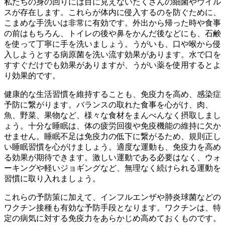
私たちの身の回りには目に見えないたくさんの細菌やウイル
スが存在します。これらが体内に侵入するのを防ぐために、
こまめな手洗いは非常に有効です。外出から帰った時や食事
の前はもちろん、トイレの後や鼻をかんだ後などにも、石鹸
を使って丁寧に手を洗いましょう。うがいも、口や喉から侵
入しようとする病原菌を洗い流す効果があります。水で口を
すすぐだけでも効果がありますが、うがい薬を使用するとよ
り効果的です。
健康的な生活習慣を維持することも、免疫力を高め、感染症
予防に繋がります。バランスの取れた食事を心がけ、肉、
魚、野菜、果物など、様々な食材をまんべんなく摂取しまし
ょう。十分な睡眠は、体の疲労回復や免疫機能の維持に欠か
せません。睡眠不足は免疫力の低下に繋がるため、規則正し
い睡眠習慣を心がけましょう。適度な運動も、免疫力を高め
る効果が期待できます。激しい運動である必要はなく、ウォ
ーキングや軽いジョギングなど、無理なく続けられる運動を
習慣に取り入れましょう。
これらの予防策に加えて、インフルエンザや肺炎球菌などの
ワクチン接種も有効な予防手段
となります。ワクチンは、特
定の病気に対する免疫力をあらかじめ高めておくものです。