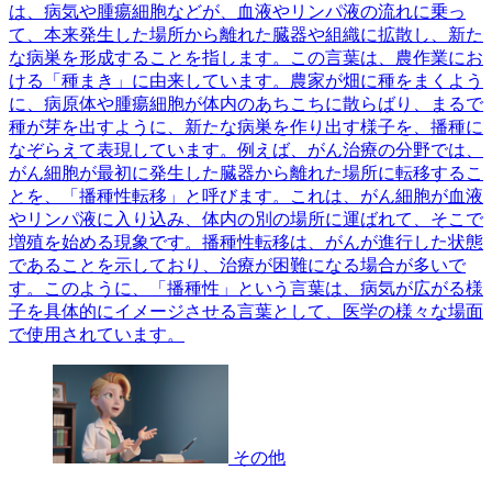
は、病気や腫瘍細胞などが、血液やリンパ液の流れに乗っ
て、本来発生した場所から離れた臓器や組織に拡散し、新た
な病巣を形成することを指します。この言葉は、農作業にお
ける「種まき」に由来しています。農家が畑に種をまくよう
に、病原体や腫瘍細胞が体内のあちこちに散らばり、まるで
種が芽を出すように、新たな病巣を作り出す様子を、播種に
なぞらえて表現しています。例えば、がん治療の分野では、
がん細胞が最初に発生した臓器から離れた場所に転移するこ
とを、「播種性転移」と呼びます。これは、がん細胞が血液
やリンパ液に入り込み、体内の別の場所に運ばれて、そこで
増殖を始める現象です。播種性転移は、がんが進行した状態
であることを示しており、治療が困難になる場合が多いで
す。このように、「播種性」という言葉は、病気が広がる様
子を具体的にイメージさせる言葉として、医学の様々な場面
で使用されています。
その他