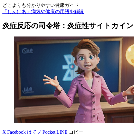
どこよりも分かりやすい健康ガイド
「しんけあ」病気や健康の用語を解説
炎症反応の司令塔：炎症性サイトカイン
X
Facebook
はてブ
Pocket
LINE
コピー