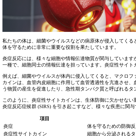
私たちの体は、細菌やウイルスなどの病原体が侵入してくる
体を守るために非常に重要な役割を果たしています。
炎症反応には、様々な細胞や情報伝達物質が関与しています
一種で、細胞同士の情報伝達を担っています。炎症性サイト
例えば、細菌やウイルスが体内に侵入してくると、マクロファー
カインは、血管内皮細胞に作用して血管透過性を亢進させ、
う物質の産生を促進したり、急性期タンパク質と呼ばれるタ
このように、炎症性サイトカインは、
生体防御に欠かせない
炎症反応症候群 (SIRS) を引き起こすなど、様々な疾患に
項目
炎症
体を守るための防御反
炎症性サイトカイン
細胞から分泌されるタン