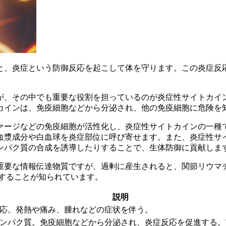
と、
炎症
という防御反応を起こして体を守ります。この炎症反
が、その中でも重要な役割を担っているのが
炎症性サイトカイ
カインは、免疫細胞などから分泌され、他の免疫細胞に危険を
ジなどの免疫細胞が活性化し、炎症性サイトカインの一種である
血漿成分や白血球を炎症部位に呼び寄せます。また、炎症性サ
ンパク質の合成を誘導したりすることで、生体防御に貢献しま
重要な情報伝達物質
ですが、過剰に産生されると、関節リウマチや
関与することが知られています。
説明
応。発熱や痛み、腫れなどの症状を伴う。
パク質。免疫細胞などから分泌され、炎症反応を促進する。TNF